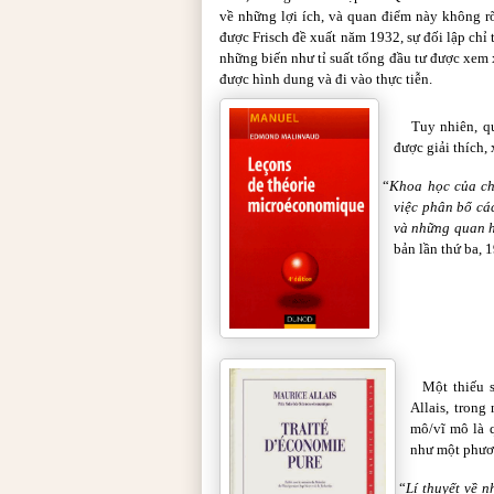
về những lợi ích, và quan điểm này không r
được Frisch đề xuất năm 1932, sự đối lập chỉ
những biến như tỉ suất tổng đầu tư được xem 
được hình dung và đi vào thực tiễn.
Tuy nhiên, q
được giải thích,
“
Khoa học của chú
việc phân bổ các
và những quan hệ
bản lần thứ ba, 1
Một thiếu 
Allais, tron
mô/vĩ mô là 
như một phươ
“
Lí thuyết về n