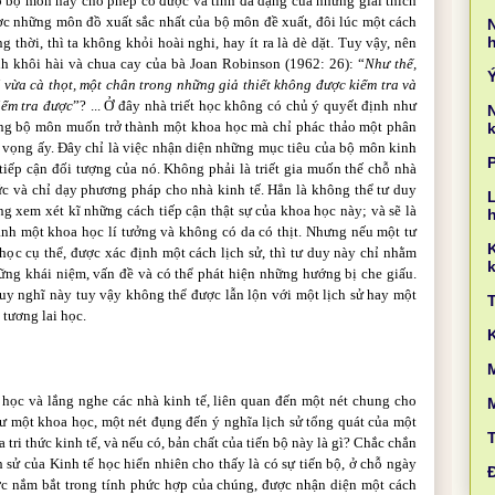
 bộ môn này cho phép có được và tính đa dạng của những giải thích
c những môn đồ xuất sắc nhất của bộ môn đề xuất, đôi lúc một cách
g thời, thì ta không khỏi hoài nghi, hay ít ra là dè dặt. Tuy vậy, nên
h khôi hài và chua cay của bà Joan Robinson (1962: 26): “
Như thế,
i vừa cà thọt, một chân trong những giả thiết không được kiểm tra và
iểm tra được
”? ... Ở đây nhà triết học không có chủ ý quyết định như
ọng bộ môn muốn trở thành một khoa học mà chỉ phác thảo một phân
k
i vọng ấy. Đây chỉ là việc nhận diện những mục tiêu của bộ môn kinh
iếp cận đối tượng của nó. Không phải là triết gia muốn thế chỗ nhà
ức và chỉ dạy phương pháp cho nhà kinh tế. Hẳn là không thể tư duy
L
g xem xét kĩ những cách tiếp cận thật sự của khoa học này; và sẽ là
nh một khoa học lí tưởng và không có da có thịt. Nhưng nếu một tư
ọc cụ thể, được xác định một cách lịch sử, thì tư duy này chỉ nhằm
k
hững khái niệm, vấn đề và có thể phát hiện những hướng bị che giấu.
y nghĩ này tuy vậy không thể được lẫn lộn với một lịch sử hay một
 tương lai học.
M
đi học và lắng nghe các nhà kinh tế, liên quan đến một nét chung cho
 một khoa học, một nét đụng đến ý nghĩa lịch sử tổng quát của một
 tri thức kinh tế, và nếu có, bản chất của tiến bộ này là gì? Chắc chắn
ch sử của Kinh tế học hiển nhiên cho thấy là có sự tiến bộ, ở chỗ ngày
ợc nắm bắt trong tính phức hợp của chúng, được nhận diện một cách