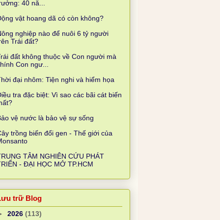
rưởng: 40 nă...
Động vật hoang dã có còn không?
ông nghiệp nào để nuôi 6 tỷ người
rên Trái đất?
rái đất không thuộc về Con người mà
hính Con ngư...
hời đại nhôm: Tiện nghi và hiểm họa
iều tra đặc biệt: Vì sao các bãi cát biến
mất?
ảo vệ nước là bảo vệ sự sống
ây trồng biến đổi gen - Thế giới của
Monsanto
TRUNG TÂM NGHIÊN CỨU PHÁT
TRIỂN - ĐẠI HỌC MỞ TP.HCM
Lưu trữ Blog
►
2026
(113)