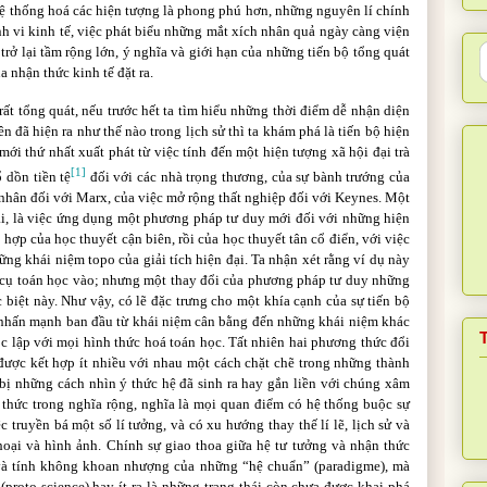
 hệ thống hoá các hiện tượng là phong phú hơn, những nguyên lí chính
h vi kinh tế, việc phát biểu những mắt xích nhân quả ngày càng viện
trở lại tầm rộng lớn, ý nghĩa và giới hạn của những tiến bộ tổng quát
 nhận thức kinh tế đặt ra.
ất tổng quát, nếu trước hết ta tìm hiểu những thời điểm dễ nhận diện
ên đã hiện ra như thế nào trong lịch sử thì ta khám phá là tiến bộ hiện
mới thứ nhất xuất phát từ việc tính đến một hiện tượng xã hội đại trà
[1]
 dồn tiền tệ
đối với các nhà trọng thương, của sự bành trướng của
 nhân đối với Marx, của việc mở rộng thất nghiệp đối với Keynes. Một
tại, là việc ứng dụng một phương pháp tư duy mới đối với những hiện
 hợp của học thuyết cận biên, rồi của học thuyết tân cổ điển, với việc
ng khái niệm topo của giải tích hiện đại. Ta nhận xét rằng ví dụ này
 cụ toán học vào; nhưng một thay đổi của phương pháp tư duy những
biệt này. Như vậy, có lẽ đặc trưng cho một khía cạnh của sự tiến bộ
ự nhấn mạnh ban đầu từ khái niệm cân bằng đến những khái niệm khác
 lập với mọi hình thức hoá toán học. Tất nhiên hai phương thức đổi
được kết hợp ít nhiều với nhau một cách chặt chẽ trong những thành
 bị những cách nhìn ý thức hệ đã sinh ra hay gắn liền với chúng xâm
 thức trong nghĩa rộng, nghĩa là mọi quan điểm có hệ thống buộc sự
c truyền bá một số lí tưởng, và có xu hướng thay thế lí lẽ, lịch sử và
ại và hình ảnh. Chính sự giao thoa giữa hệ tư tưởng và nhận thức
 và tính không khoan nhượng của những “hệ chuẩn” (paradigme), mà
(proto science) hay ít ra là những trạng thái còn chưa được khai phá