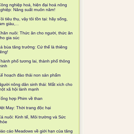
ông nghiệp hoá, hiện đại hoá nông
nghiệp: Năng suất muôn năm!
ôi tiêu thụ, vậy tôi tồn tại: hãy sống,
àm giàu,...
hăn nuôi: Thức ăn cho người, thức ăn
ho gia súc
á bùa tăng trưởng: Cứ thể là thiêng
iêng!
hành phố tương lai, thành phố thông
minh
ế hoạch đào thải non sản phẩm
gười nông dân sinh thái: Mắt xích cho
ột xã hội lành mạnh
Tổng hợp Phim về than
ệt May: Thời trang độc hại
á nuôi: Kinh tế, Môi trường và Sức
khỏe
áo cáo Meadows về giới hạn của tăng