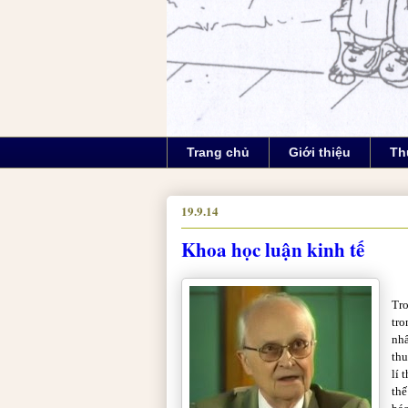
Trang chủ
Giới thiệu
Th
19.9.14
Khoa học luận kinh tế
Tr
tro
nh
thu
lí 
thế