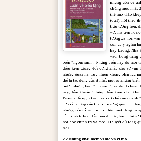
nhưng còn có ảnh
chừng mực nhất đ
thể nào tháo khớp
total), nói theo 
trừu tượng hoá, đ
vực mà tiến hoá c
tượng xã hội, vấn
còn có ý nghĩa ha
hay không. Nhà k
vào, trong trạng
biến “ngoại sinh”. Những biến này do môi 
điều kiện tương đối cứng nhắc cho sự vận 
những quan hệ. Tuy nhiên không phải lúc nà
thể là tác động của ít nhất một số những biế
trước những biến “nội sinh”, và do đó hoạt
này, điều khoản “những điều kiện khác khôn
Perroux đề nghị thêm vào cơ chế cạnh tranh 
cứu về những cấu trúc và những quan hệ động
những yếu tố xã hội học dưới một dạng riên
của Kinh tế học. Dầu sao đi nữa, hình như sự 
hội học chính trị và một lí thuyết đủ tổng 
mãi.
2.2 Những khái niệm vi mô và vĩ mô