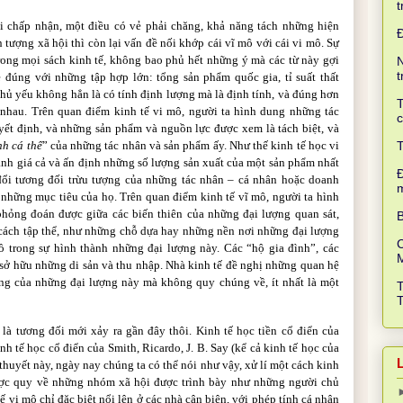
t
i chấp nhận, một điều có vẻ phải chăng, khả năng tách những hiện
 tượng xã hội thì còn lại vấn đề nối khớp cái vĩ mô với cái vi mô. Sự
rong mọi sách kinh tế, không bao phủ hết những ý mà các từ này gợi
N
t
ề đúng với những tập hợp lớn: tổng sản phẩm quốc gia, tỉ suất thất
 chủ yếu không hẳn là có tính định lượng mà là định tính, và đúng hơn
T
nhau. Trên quan điểm kinh tế vi mô, người ta hình dung những tác
c
yết định, và những sản phẩm và nguồn lực được xem là tách biệt, và
T
nh cá thể
” của những tác nhân và sản phẩm ấy. Như thế kinh tế học vi
hành giá cả và ấn định những số lượng sản xuất của một sản phẩm nhất
Đ
 đổi tương đối trừu tượng của những tác nhân
–
cá nhân hoặc doanh
những mục tiêu của họ. Trên quan điểm kinh tế vĩ mô, người ta hình
hỏng đoán được giữa các biến thiên của những đại lượng quan sát,
B
 cách tập thể, như những chỗ dựa hay những nền nơi những đại lượng
C
 trong sự hình thành những đại lượng này. Các “hộ gia đình”, các
sở hữu những di sản và thu nhập. Nhà kinh tế đề nghị những quan hệ
g của những đại lượng này mà không quy chúng về, ít nhất là một
 là tương đối mới xảy ra gần đây thôi. Kinh tế học tiền cổ điển của
h tế học cổ điển của Smith, Ricardo, J. B. Say (kể cả kinh tế học của
huyết này, ngày nay chúng ta có thể nói như vậy, xử lí một cách kinh
ược quy về những nhóm xã hội được trình bày như những người chủ
ế vi mô chỉ đặc biệt nổi lên ở các nhà cận biên, với phép tính cá nhân