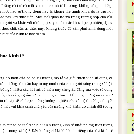
hĩ rằng có thể có một khoa học kinh tế lí tưởng, không có quan hệ gì
n mức nào sự thông đồng này là không thể tránh khỏi, đó là câu hỏi
C
học này với thực tiễn. Một mối quan hệ mà trong trường hợp của của
n người và khác với những gì xảy ra cho các khoa học tự nhiên, đặt ra
 thực chất của tri thức này. Nhưng trước đó cần phải hình dung một
biệt của Kinh tế học đặt ra.
học kinh tế
rằng bộ môn của họ có xu hướng mô tả và giải thích việc sử dụng và
mãn những nhu cầu hay mong muốn của con người sống trong xã hội.
 bỏ ngõ nhiều câu hỏi mà bộ môn này che giấu đằng sau việc sử dụng
i, nhu cầu, nguồn lực hiếm hoi, xã hội ... Dễ dàng chứng minh là từ
một từ này sẽ có được những hướng nghiên cứu và mệnh đề học thuyết
 rõ một vài khía cạnh chủ yếu của những khó khăn do chính đối tượng
K
C
ến mức nào có thể tách biệt hiện tượng kinh tế khỏi những hiện tượng
b
hiện tượng xã hội? Đây không chỉ là khó khăn riêng của nhà kinh tế