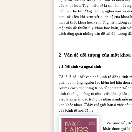
của khoa học. Tuy nhiên sẽ là sai lầm nếu ng
đến một hệ tư tưởng. Trong nghĩa nào và đế
phải nêu lên khi xem xét quan hệ của khoa 
mọi tri thức khoa học về những hiện tượng co
một vấn đề thuần túy khoa học luận, gắn với
cách tổng quát những vấn đề mà đối tượng đặc 
2. Vấn đề đối tượng của một khoa 
2.1 Nội sinh và ngoại sinh
Có lẽ là hầu hết các nhà kinh tế đồng tình 
phân bổ những nguồn lực hiếm hoi hầu thỏa 
Nhưng cách đặc trưng Kinh tế học như thế để
bình thường những từ như: việc làm, phân phố
việc kiến giải, đặc trưng và nhấn mạnh mỗi 
khá khác nhau. Ở đây chỉ giới hạn ở việc nêu
của Kinh tế học đặt ra.
Và trước hết, đ
khác được gọi là 