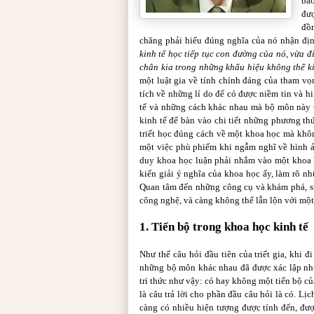
báo
đượ
đồn
chăng phải hiểu đúng nghĩa của nó nhận địn
kinh tế học tiếp tục con đường của nó, vừa đ
chân kia trong những khẩu hiệu không thể k
một luật gia về tính chính đáng của tham v
tích về những lí do để có được niềm tin và h
tế và những cách khác nhau mà bộ môn này t
kinh tế để bàn vào chi tiết những phương th
triết học đúng cách về một khoa học mà khôn
một việc phù phiếm khi ngẫm nghĩ về hình ả
duy khoa học luận phải nhắm vào một khoa h
kiến giải ý nghĩa của khoa học ấy, làm rõ n
Quan tâm đến những công cụ và khám phá, su
công nghệ, và càng không thể lẫn lộn với một
1. Tiến bộ trong khoa học kinh tế
Như thế câu hỏi đầu tiên của triết gia, khi 
những bộ môn khác nhau đã được xác lập như
tri thức như vậy: có hay không một tiến bộ của
là câu trả lời cho phần đầu câu hỏi là có. Lị
càng có nhiều hiện tượng được tính đến, đư