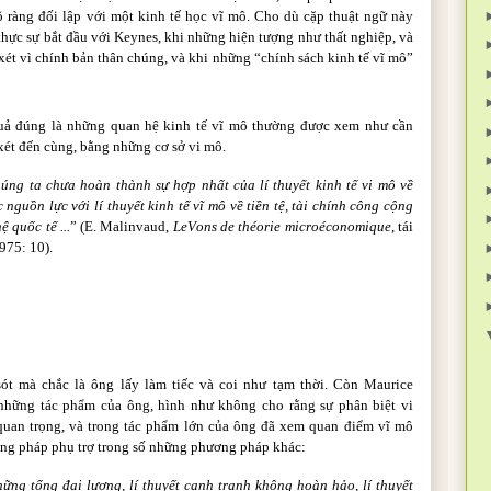
õ ràng đối lập với một kinh tế học vĩ mô. Cho dù cặp thuật ngữ này
 thực sự bắt đầu với Keynes, khi những hiện tượng như thất nghiệp, và
xét vì chính bản thân chúng, và khi những “chính sách kinh tế vĩ mô”
uả đúng là những quan hệ kinh tế vĩ mô thường được xem như cần
 xét đến cùng, bằng những cơ sở vi mô.
ng ta chưa hoàn thành sự hợp nhất của lí thuyết kinh tế vi mô về
 nguồn lực với lí thuyết kinh tế vĩ mô về tiền tệ, tài chính công cộng
 quốc tế ...
” (E. Malinvaud,
Le
V
ons de théorie microéconomique
, tái
975: 10).
sót mà chắc là ông lấy làm tiếc và coi như tạm thời. Còn Maurice
g những tác phẩm của ông, hình như không cho rằng sự phân biệt vi
quan trọng, và trong tác phẩm lớn của ông đã xem quan điểm vĩ mô
ng pháp phụ trợ trong số những phương pháp khác:
hững tổng đại lượng, lí thuyết cạnh tranh không hoàn hảo, lí thuyết