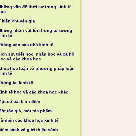
Những vấn đề thời sự trong kinh tế
học
Ý kiến chuyên gia
Những nhân vật lớn trong tư tưởng
inh tế
Phỏng vấn các nhà kinh tế
ịch sử, triết học, nhân học và xã hội
học về các khoa học
Khoa học luận và phương pháp luận
inh tế
Thống kê kinh tế
Kinh tế học và các khoa học khác
ột số bài kinh điển
Một tác giả, một tác phẩm
Từ điển các khoa học kinh tế
Điểm sách và giới thiệu sách