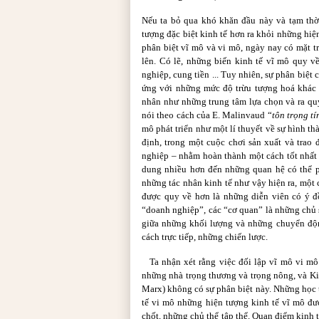
Nếu ta bỏ qua khó khăn đầu này và tạm thờ
tượng đặc biệt kinh tế hơn ra khỏi những hiện
phân biệt vĩ mô và vi mô, ngày nay có mặt t
lên. Có lẽ, những biến kinh tế vĩ mô quy v
nghiệp, cung tiền ... Tuy nhiên, sự phân biệt
ứng với những mức độ trừu tượng hoá khác 
nhân như những trung tâm lựa chọn và ra qu
nói theo cách của E. Malinvaud “
tôn trọng tí
mô phát triển như một lí thuyết về sự hình t
định, trong một cuộc chơi sản xuất và trao
nghiệp
–
nhằm hoàn thành một cách tốt nhất 
dung nhiều hơn đến những quan hệ có thể p
những tác nhân kinh tế như vậy hiện ra, một
được quy về hơn là những diễn viên có ý đồ
“doanh nghiệp”, các “cơ quan” là những chủ 
giữa những khối lượng và những chuyển độn
cách trực tiếp, những chiến lược.
Ta nhận xét rằng việc đối lập vĩ mô vi mô
những nhà trọng thương và trọng nông, và Kin
Marx) không có sự phân biệt này. Những học t
tế vi mô những hiện tượng kinh tế vĩ mô đ
chốt, những chủ thể tập thể. Quan điểm kinh t