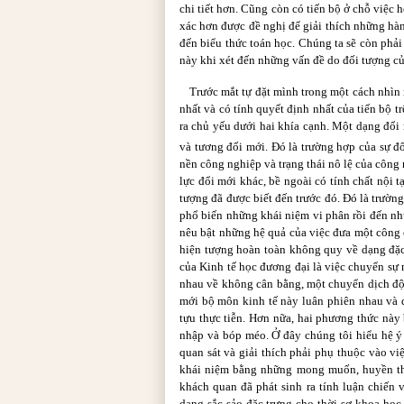
chi tiết hơn. Cũng còn có tiến bộ ở chỗ việc
xác hơn được đề nghị để giải thích những hàn
đến biểu thức toán học. Chúng ta sẽ còn phải 
này khi xét đến những vấn đề do đối tượng của
Trước mắt tự đặt mình trong một cách nhìn r
nhất và có tính quyết định nhất của tiến bộ tr
ra chủ yếu dưới hai khía cạnh. Một dạng đổi 
và tương đối mới. Đó là trường hợp của sự đổ
nền công nghiệp và trạng thái nô lệ của công
lực đổi mới khác, bề ngoài có tính chất nội 
tượng đã được biết đến trước đó. Đó là trường
phổ biến những khái niệm vi phân rồi đến nhữ
nêu bật những hệ quả của việc đưa một công
hiện tượng hoàn toàn không quy về dạng đặc 
của Kinh tế học đương đại là việc chuyển s
nhau về không cân bằng, một chuyển dịch độc
mới bộ môn kinh tế này luân phiên nhau và 
tựu thực tiễn. Hơn nữa, hai phương thức này
nhập và bóp méo. Ở đây chúng tôi hiểu hệ ý
quan sát và giải thích phải phụ thuộc vào việ
khái niệm bằng những mong muốn, huyền tho
khách quan đã phát sinh ra tính luận chiến
dạng sắc sảo đặc trưng cho thời sơ khoa học 