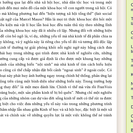
 hưởng qua lại đến nhà xã hội học, nhà dân tộc học và trong một
C
ịnh đến mọi môn đồ của một khoa học về con người trong xã hội. Có
 mà không phương hại đến “hiện tượng xã hội tổng thể” (fait social
T
thuật ngữ của Marcel Mauss? Hẳn là mọi tri thức khoa học đòi hỏi một
l
iều kiện mà vật lí học lẫn hoá học đều tuân thủ tùy theo những lĩnh
ủa những khoa học này đã ít nhiều cô lập. Nhưng đối với những hiện
C
 đề còn bỏ ngõ là, ví dụ, những yếu tố mà nhà kinh tế đã phân chia ra
c
y không, và ý nghĩa này là riêng cho yếu tố đó và tương đối độc lập
L
inh tế thường tự giải phóng khỏi nỗi nghi ngờ này bằng cách đưa
l
 thái hay trong những qui trình được nhà kinh tế nghiên cứu, những
trường cung cấp và được giả định là cho được một khung hay những
T
hành của những biến “nội sinh” mà nhà kinh tế tìm cách biểu hiện
o cũng có thể chấp nhận đặt bối cảnh “ngoại sinh” ở ngoài cuộc. Có
K
n loại này phát huy ảnh hưởng ngay trong chính hệ thống, phản ứng lại
 động trên cùng một bình diện như những biến này. Trong trường hợp
N
g thay đổi” là một mẹo đánh lừa. Chính vì thế mà vừa rồi Fran
V
ois
m
“ràng buộc, một sản phẩm kinh tế bị bỏ quên”. Nhưng chỉ một nghiên
 của những nhóm can dự vào đời sống kinh tế mới có thể rút ra được
g biệt cho việc đưa những yếu tố này vào trong những phương trình
D
thâm nhập lẫn nhau giữa Kinh tế học và xã hội học, đặc biệt là một xã
quát và chính xác về những quyền lực là một việc không thể né tránh
C
B