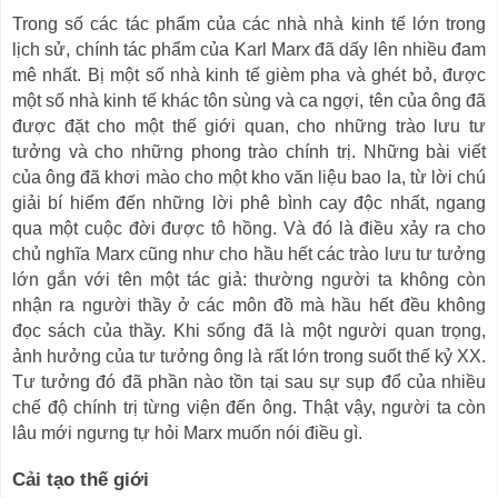
Trong số các tác phẩm của các nhà nhà kinh tế lớn trong
lịch sử, chính tác phẩm của Karl Marx đã dấy lên nhiều đam
mê nhất. Bị một số nhà kinh tế gièm pha và ghét bỏ, được
một số nhà kinh tế khác tôn sùng và ca ngợi, tên của ông đã
được đặt cho một thế giới quan, cho những trào lưu tư
tưởng và cho những phong trào chính trị. Những bài viết
của ông đã khơi mào cho một kho văn liệu bao la, từ lời chú
giải bí hiểm đến những lời phê bình cay độc nhất, ngang
qua một cuộc đời được tô hồng. Và đó là điều xảy ra cho
chủ nghĩa Marx cũng như cho hầu hết các trào lưu tư tưởng
lớn gắn với tên một tác giả: thường người ta không còn
nhận ra người thầy ở các môn đồ mà hầu hết đều không
đọc sách của thầy. Khi sống đã là một người quan trọng,
ảnh hưởng của tư tưởng ông là rất lớn trong suốt thế kỷ XX.
Tư tưởng đó đã phần nào tồn tại sau sự sụp đổ của nhiều
chế độ chính trị từng viện đến ông. Thật vậy, người ta còn
lâu mới ngưng tự hỏi Marx muốn nói điều gì.
Cải tạo thế giới