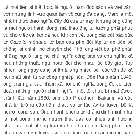
Là một tiến sĩ triết học, là người ham đọc sách và viết văn,
với những lĩnh vực quan tâm vô cùng đa dạng, Marx là một
nhà trí thức theo nghĩa đầy đủ của từ này. Nhưng ông cũng
là một người hành động, mà theo ông tư tưởng phải phục
vụ cho việc cải tạo xã hội. Khi còn trẻ, trong các cột báo của
tờ
Gazette rhénane
, tờ báo của phe đối lập tự do tiến bộ
chống lại chính thể chuyên chế Phổ, ông viết bài phê phán
những người ủng hộ chủ nghĩa cộng sản và chủ nghĩa xã
hội, những thuật ngữ hoán đổi cho nhau lúc bấy giờ. Tuy
nhiên, ông ngày càng bị ấn tượng nhiều bởi các vấn đề xã
hội phát sinh từ sự công nghiệp hóa. Đến Paris năm 1843,
ông tham gia các nhóm xã hội chủ nghĩa trong đó có Liên
đoàn những người chính nghĩa, một tổ chức bí mật được
thành lập năm 1836, ông gặp Proudhon, Bakunin và các
nhà tư tưởng cấp tiến khác, và từ lúc ấy tự tuyên bố là
người cộng sản. Ông nhanh chóng tự khẳng định mình như
là một trong những người thúc đẩy có nhiều ảnh hưởng
nhất của một phong trào xã hội chủ nghĩa đang phát triển
nhanh vào đêm trước các cuộc khởi nghĩa cách mạng năm