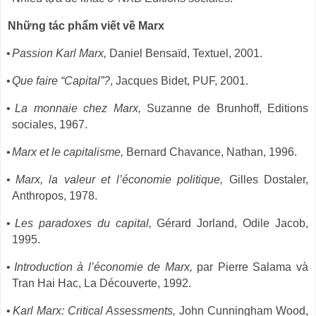
Những tác phẩm viết về Marx
•
Passion Karl Marx,
Daniel Bensaïd, Textuel, 2001.
•
Que faire “Capital”?
, Jacques Bidet, PUF, 2001.
•
La monnaie chez Marx,
Suzanne de Brunhoff, Editions
sociales, 1967.
•
Marx et le capitalisme,
Bernard Chavance, Nathan, 1996.
•
Marx, la valeur et l’économie politique,
Gilles Dostaler,
Anthropos, 1978.
•
Les paradoxes du capital,
Gérard Jorland, Odile Jacob,
1995.
•
Introduction à l’économie de Marx,
par Pierre Salama và
Tran Hai Hac, La Découverte, 1992.
•
Karl Marx: Critical Assessments,
John Cunningham Wood,