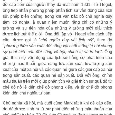
đồ cấp tiến của người thầy đã mất năm 1831. Từ Hegel,
ông tiếp nhận phương pháp phân tích sự vận động của lịch
sử, phép biện chứng, trong khi vẫn bác bỏ chủ nghĩa duy
tâm, có nghĩa là quan niệm muốn rằng chỉ có những ý
tưởng và sự tiến hóa của những ý tưởng mới giải thích
được lịch sử thế giới. Ông đối lập với Hegel trên cách tiếp
cận, được gọi là "
chủ nghĩa
duy vật lịch sử
", theo đó
"
phương thức sản xuất đời sống vật chất thống trị nói chung
sự phát triển của đời sống xã hội, chính trị và trí tuệ
". Ông
giải thích sự vận động của lịch sử bằng sự phát triển của
những mâu thuẫn giữa năng lực sản xuất, lực lượng sản
xuất của một xã hội và các quan hệ giữa các giai cấp xã hội
trong sản xuất, các quan hệ sản xuất. Đối với ông, chính
mâu thuẫn trên mới giúp phân tích và giải thích sự quá độ từ
chế độ nô lệ đến chế độ phong kiến,
v
à
t
ừ
ch
ế
độ
phong
ki
ế
n
đế
n ch
ủ
ngh
ĩ
a t
ư
b
ả
n.
Chủ nghĩa xã hội, mà cuối cùng Marx rất ít khi đề cập đến,
do đó được sinh ra từ sự phát triển những mâu thuẫn của
chủ nghĩa tư bản. Từ đó, ông đã vạch ra được chương trình