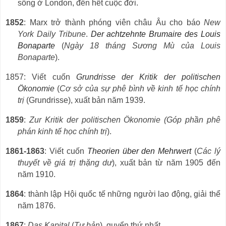
s
ố
ng
ở
London, đến hết cuộc đời.
1852
: Marx trở thành phóng viên châu Âu cho báo
New
York Daily Tribune
.
Der achtzehnte Brumaire des Louis
Bonaparte
(
Ngày 18 tháng Sương Mù của Louis
Bonaparte
).
1857: Viết cuốn
Grundrisse der Kritik der politischen
Ökonomie
(
Cơ sở của sự phê bình về kinh tế học chính
trị
(Grundrisse), xuất bản năm 1939.
1859
:
Zur Kritik der politischen Ökonomie (Góp phần phê
phán kinh tế học chính trị
).
1861-1863
: Viết cuốn
Theorien über den Mehrwert
(
Các lý
thuyết về giá trị thặng dư
), xuất bản từ năm 1905 đến
năm 1910.
1864
: thành lập Hội quốc tế những người lao động, giải thể
năm 1876.
1867
:
Das Kapital
(
Tư bản
), quyển thứ nhất.