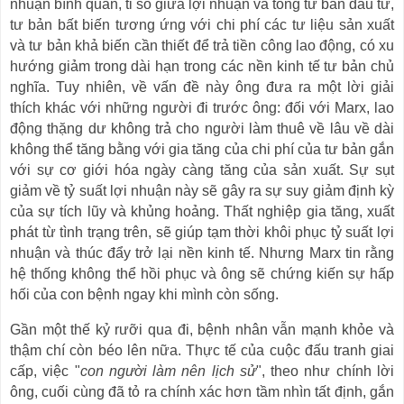
nhuận bình quân, tỉ số giữa lợi nhuận và tổng tư bản đầu tư,
tư bản bất biến tương ứng với chi phí các tư liệu sản xuất
và tư bản khả biến cần thiết để trả tiền công lao động, có xu
hướng giảm trong dài hạn trong các nền kinh tế tư bản chủ
nghĩa. Tuy nhiên, về vấn đề này ông đưa ra một lời giải
thích khác với những người đi trước ông: đối với Marx, lao
động thặng dư không trả cho người làm thuê về lâu về dài
không thể tăng bằng với gia tăng của chi phí của tư bản gắn
với sự cơ giới hóa ngày càng tăng của sản xuất. Sự sụt
giảm về tỷ suất lợi nhuận này sẽ gây ra sự suy giảm định kỳ
của sự tích lũy và khủng hoảng. Thất nghiệp gia tăng, xuất
phát từ tình trạng trên, sẽ giúp tạm thời khôi phục tỷ suất lợi
nhuận và thúc đẩy trở lại nền kinh tế. Nhưng Marx tin rằng
hệ thống không thể hồi phục và ông sẽ chứng kiến sự hấp
hối của con bệnh ngay khi mình còn sống.
Gần một thế kỷ rưỡi qua đi, bệnh nhân vẫn mạnh khỏe và
thậm chí còn béo lên nữa. Thực tế của cuộc đấu tranh giai
cấp, việc "
con
người làm nên lịch sử
", theo như chính lời
ông, cuối cùng đã tỏ ra chính xác hơn tầm nhìn tất định, gắn