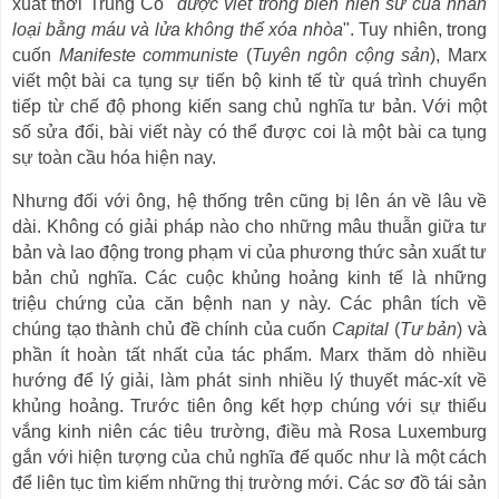
xuất thời Trung Cổ "
được viết trong biên niên sử của nhân
loại bằng máu và lửa không thể xóa nhòa
". Tuy nhiên, trong
cuốn
Manifeste communiste
(
Tuyên ngôn cộng sản
), Marx
viết một bài ca tụng sự tiến bộ kinh tế từ quá trình chuyển
tiếp từ chế độ phong kiến
sang ch
ủ
ngh
ĩ
a t
ư
b
ả
n. V
ớ
i m
ộ
t
s
ố
s
ử
a
đổ
i, b
à
i vi
ế
t n
à
y c
ó
th
ể
đượ
c coi l
à
m
ộ
t b
à
i ca t
ụ
ng
s
ự
to
à
n c
ầ
u h
ó
a hi
ệ
n nay.
Nhưng đối với ông, hệ thống trên cũng bị lên án về lâu về
dài. Không có giải pháp nào cho những mâu thuẫn giữa tư
bản và lao động trong phạm vi của phương thức sản xuất tư
bản chủ nghĩa. Các cuộc khủng hoảng kinh tế là những
triệu chứng của căn bệnh nan y này. Các phân tích về
chúng tạo thành chủ đề chính của cuốn
Capital
(
Tư bản
) và
phần ít hoàn tất nhất của tác phẩm. Marx thăm dò nhiều
hướng để lý giải, làm phát sinh nhiều lý thuyết mác-xít về
khủng hoảng. Trước tiên ông kết hợp chúng với sự thiếu
vắng kinh niên các tiêu trường, điều mà Rosa Luxemburg
gắn với hiện tượng của chủ nghĩa đế quốc như là một cách
để liên tục tìm kiếm những thị trường mới. Các sơ đồ tái sản