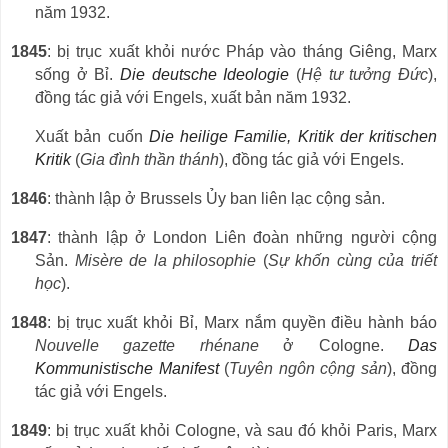
năm 1932.
1845
: bị trục xuất khỏi nước Pháp vào tháng Giêng, Marx
sống ở Bỉ.
Die deutsche Ideologie
(
Hệ tư tưởng Đức
),
đồng tác giả với Engels, xuất bản năm 1932.
Xuất bản cuốn
Die heilige Familie, Kritik der kritischen
Kritik
(
Gia đình thần thánh
), đồng tác giả với Engels.
1846
: thành lập ở Brussels Ủy ban liên lạc cộng sản.
1847
: thành lập ở London Liên đoàn những người cộng
Sản.
Misère de la philosophie
(
Sự khốn cùng của triết
học
).
1848
: bị trục xuất khỏi Bỉ, Marx nắm quyền điều hành báo
Nouvelle
gazette rhénane
ở Cologne.
Das
Kommunistische Manifest
(
Tuyên ngôn cộng sản
), đồng
tác giả với Engels.
1849
: bị trục xuất khỏi
Cologne, v
à
sau
đó
kh
ỏ
i Paris, Marx