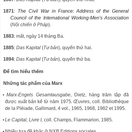
1871
:
The Civil War in France: Address of the General
Council of the International Working-Men's Association
(
Nội chiến ở Pháp
).
1883
: mất, ngày 14 tháng Ba.
1885
:
Das Kapital
(
Tư bản
), quyển thứ hai.
1894
:
Das Kapital
(
Tư bản
), quyển thứ ba.
Để tìm hiểu thêm
Những tác phẩm của Marx
•
Marx-Engels Gesamtausgabe
, Dietz, hàng trăm tập đã
được xuất bản kể từ năm 1975.
Œuvres
, coll. Bibliothèque
de la Pléiade, Gallimard, 4 vol., 1965, 1968, 1982 et 1995.
•
Le Capital, Livre I,
coll. Champs, Flammarion, 1985.
•
Nhiều tựa đề khác ở NXB Editions sociales.