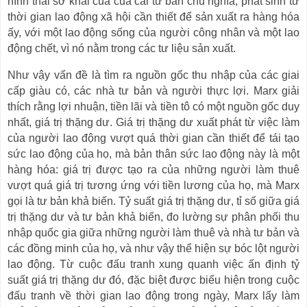
hình thái sơ khai của của cải tư bản chủ nghĩa, phát sinh từ
thời gian lao động xã hội cần thiết để sản xuất ra hàng hóa
ấy, với một lao động sống của người công nhân và một lao
động chết, vì nó nằm trong các tư liệu sản xuất.
Như vậy vấn đề là tìm ra nguồn gốc thu nhập của các giai
cấp giàu có, các nhà tư bản và người thực lợi. Marx giải
thích rằng lợi nhuận, tiền lãi và tiền tô có một nguồn gốc duy
nhất, giá trị thặng dư. Giá trị thặng dư xuất phát từ việc làm
của người lao động vượt quá thời gian cần thiết để tái tạo
sức lao động của họ, mà bản thân sức lao động này là một
hàng hóa: giá trị được tạo ra của những người làm thuê
vượt quá giá trị tương ứng với tiền lương của họ, mà Marx
gọi là tư bản khả biến. Tỷ suất giá trị thặng dư, tỉ số giữa giá
trị thặng dư và tư bản khả biến, đo lường sự phân phối thu
nhập quốc gia giữa những người làm thuê và nhà tư bản và
các đồng minh của họ, và như vậy thể hiện sự bóc lột người
lao động. Từ cuộc đấu tranh xung quanh việc ấn định tỷ
suất giá trị thặng dư đó, đặc biệt được biểu hiện trong cuộc
đấu tranh về thời gian lao động trong ngày, Marx lấy làm