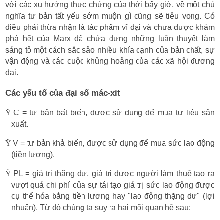
với các xu hướng thực chứng của thời bấy giờ, về một chủ
nghĩa tư bản tất yếu sớm muộn gì cũng sẽ tiêu vong. Có
điều phải thừa nhận là tác phẩm vĩ đại và chưa được khám
phá hết của Marx đã chứa đựng những luận thuyết làm
sáng tỏ một cách sắc sảo nhiều khía cạnh của bản chất, sự
vận động và các cuộc khủng hoảng của các xã hội đương
đại.
Các yếu tố của đại số mác-xit
Ÿ
C = tư bản bất biến, được sử dụng để mua tư liệu sản
xuất.
Ÿ
V = tư bản khả biến, được sử dụng để mua sức lao động
(tiền lương).
Ÿ
PL = giá trị thặng dư, giá trị được người làm thuê tạo ra
vượt quá chi phí của sự tái tạo giá trị sức lao động được
cụ thể hóa bằng tiền lương hay "lao động thặng dư" (lợi
nhuận). Từ đó chúng ta suy ra hai mối quan hệ sau: