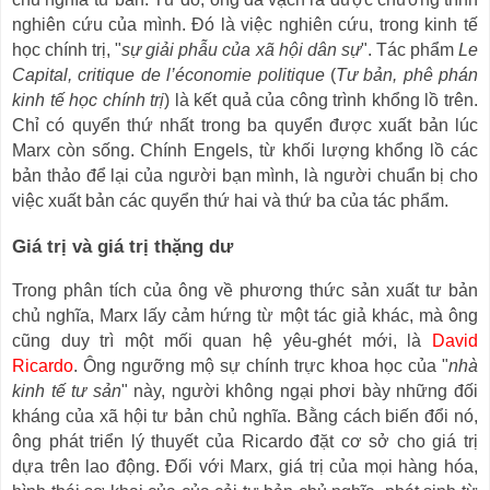
nghiên cứu của mình. Đó là việc nghiên cứu, trong kinh tế
học chính trị, "
sự giải phẫu của xã hội dân sự
". Tác phẩm
Le
Capital, critique de l’économie politique
(
Tư bản, phê phán
kinh tế học chính trị
) là kết quả của công trình khổng lồ trên.
Chỉ có quyển thứ nhất trong ba quyển được xuất bản lúc
Marx còn sống. Chính Engels, từ khối lượng khổng lồ các
bản thảo để lại của người bạn mình, là người chuẩn bị cho
việc xuất bản các quyển thứ hai và thứ ba của tác phẩm.
Giá trị và giá trị thặng dư
Trong phân tích của ông về phương thức sản xuất tư bản
chủ nghĩa, Marx lấy cảm hứng từ một tác giả khác, mà ông
cũng duy trì một mối quan hệ yêu-ghét mới, là
David
Ricardo
. Ông ngưỡng mộ sự chính trực khoa học của "
nhà
kinh tế tư sản
" này, người không ngại phơi bày những đối
kháng của xã hội tư bản chủ nghĩa. Bằng cách biến đổi nó,
ông phát triển lý thuyết của Ricardo đặt cơ sở cho giá trị
dựa trên lao động. Đối với Marx, giá trị của mọi hàng hóa,