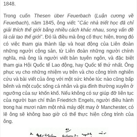
1848.
Trong cuốn
Thesen
über Feuerbach
(
Luận cương về
Feuerbach
), năm 1845, ông viết: "
Các nhà triết học đã chỉ
giải thích thế giới bằng nhiều cách khác nhau, song vấn đề
là cải tạo thế giới
". Đó là điều mà ông cố thực hiện, trong đó
có việc tham gia thành lập và hoạt động của Liên đoàn
những người cộng sản, từ Liên đoàn những người chính
nghĩa, mà ông là người viết bản tuyên ngôn, và đặc biệt
tham gia Hội Quốc tế Lao động, hay Quốc tế thứ nhất. Ông
phục vụ cho những nhiệm vụ trên và cho công trình nghiên
cứu và bài viết của ông với một sức khỏe lúc nào cũng bấp
bênh và một cuộc sống cá nhân và gia đình thường xuyên ở
ngưỡng của sự khốn khổ. Nếu không có sự giúp đỡ liên tục
của người bạn chí thân Friedrich Engels, người điều hành
trong hai mươi năm một nhà máy dệt may ở Manchester, có
lẽ ông sẽ không bao giờ có thể thực hiện công trình của
ông.