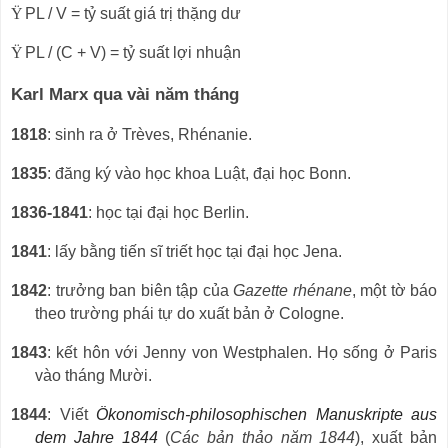
Ÿ
PL / V =
t
ỷ
su
ấ
t gi
á
tr
ị
th
ặ
ng d
ư
Ÿ
PL / (C + V) = tỷ suất lợi nhuận
Karl Marx qua vài năm tháng
1818
: sinh ra ở Trèves, Rhénanie.
1835
: đăng ký vào học khoa Luật, đại học Bonn.
1836-1841
: học tại đại học Berlin.
1841
: lấy bằng tiến sĩ triết học tại đại học Jena.
1842
: trưởng ban biên tập của
Gazette rhénane
, một tờ báo
theo trường phái tự do xuất bản ở Cologne.
1843
: kết hôn với Jenny von Westphalen. Họ sống ở Paris
vào tháng Mười.
1844
: Viết
Ökonomisch-philosophischen Manuskripte aus
dem Jahre 1844
(
Các bản thảo năm 1844
), xuất bản