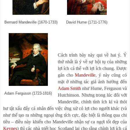
Bernard Mandeville (1670-1733)
David Hume (1711-1776)
Cách trình bày này qui về hai ý. Ý
thứ nhất là ý về sự hội tụ của những
lợi ích cá thể với lợi ích chung. Được
gán cho
Mandeville
, ý này cũng có
mặt ở những tác giả ảnh hưởng đến
Adam Smith
như Hume, Ferguson và
Adam Ferguson (1723-1816)
Hutchinson. Nhưng trong lúc đối với
Mandeville, chính tính ích kỉ và thói
hư tật xấu đẩy cá nhân đến việc ứng xử có lợi cho người khác (và
như thế tạo ra những ngoại ứng tích cực, đặc biệt là thông qua chi
tiêu
–
điều này khiến cho Mandeville nhận sự ca ngợi tốt đẹp của
Keynes
) thì các nhà triết học Scotland lại cho rằng chính lợi ích cá