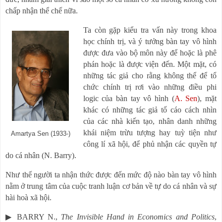
chấp nhận thể chế nữa.
Ta còn gặp kiểu tra vấn này trong khoa
học chính trị, và ý tưởng bàn tay vô hình
được đưa vào bộ môn này để hoặc là phê
phán hoặc là được viện đến. Một mặt, có
những tác giả cho rằng không thể để tổ
chức chính trị rơi vào những điều phi
logic của bàn tay vô hình (
A. Sen
), mặt
khác có những tác giả tố cáo cách nhìn
của các nhà kiến tạo, nhân danh những
khái niệm trừu tượng hay tuỳ tiện như
Amartya Sen (1933-)
công lí xã hội, để phủ nhận các quyền tự
do cá nhân (N. Barry).
Như thế người ta nhận thức được đến mức độ nào bàn tay vô hình
nằm ở trung tâm của cuộc tranh luận cơ bản về tự do cá nhân và sự
hài hoà xã hội.
▶
BARRY N.,
The Invisible Hand in Economics and Politics
,