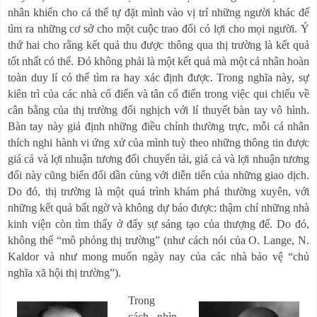
nhân khiến cho cá thể tự đặt mình vào vị trí những người khác để
tìm ra những cơ sở cho một cuộc trao đổi có lợi cho mọi người. Ý
thứ hai cho rằng kết quả thu được thông qua thị trường là kết quả
tốt nhất có thể. Đó không phải là một kết quả mà một cá nhân hoàn
toàn duy lí có thể tìm ra hay xác định được. Trong nghĩa này, sự
kiên trì của các nhà cổ điển và tân cổ điển trong việc qui chiếu về
cân bằng của thị trường đối nghịch với lí thuyết bàn tay vô hình.
Bàn tay này giả định những điều chỉnh thường trực, mỗi cá nhân
thích nghi hành vi ứng xử của mình tuỳ theo những thông tin được
giá cả và lợi nhuận tương đối chuyển tải, giá cả và lợi nhuận tương
đối này cũng biến đổi dần cùng với diễn tiến của những giao dịch.
Do đó, thị trường là một quá trình khám phá thường xuyên, với
những kết quả bất ngờ và không dự báo được: thậm chí những nhà
kinh viện còn tìm thấy ở đấy sự sáng tạo của thượng đế. Do đó,
không thể
“
mô phỏng thị trường
”
(như cách nói của O. Lange, N.
Kaldor và như mong muốn ngày nay của các nhà bảo vệ
“
chủ
nghĩa xã hội thị trường
”
).
Trong
cách nhìn