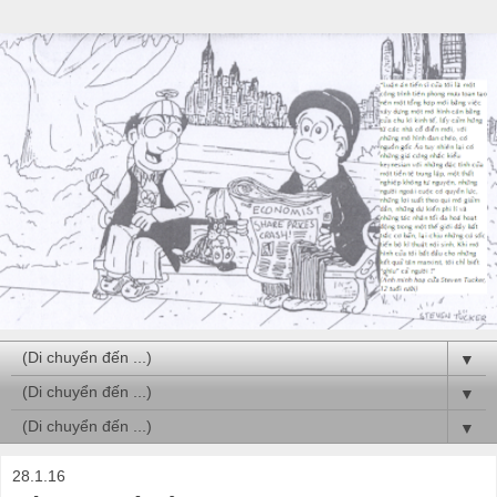
▼
▼
▼
28.1.16