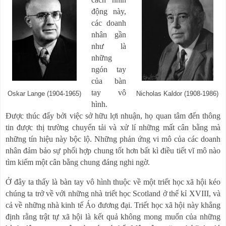
động này,
các doanh
nhân gần
như là
những
ngón tay
của bàn
tay vô
Oskar Lange (1904-1965)
Nicholas Kaldor (1908-1986)
hình.
Được thúc đẩy bởi việc sở hữu lợi nhuận, họ quan tâm đến thông
tin được thị trường chuyển tải và xử lí những mất cân bằng mà
những tín hiệu này bộc lộ. Những phản ứng vi mô của các doanh
nhân đảm bảo sự phối hợp chung tốt hơn bất kì điều tiết vĩ mô nào
tìm kiếm một cân bằng chung đáng nghi ngờ.
Ở đây ta thấy là bàn tay vô hình thuộc về một triết học xã hội kéo
chúng ta trở về với những nhà triết học Scotland ở thế kỉ XVIII, và
cả về những nhà kinh tế Áo đương đại. Triết học xã hội này khẳng
định rằng trật tự xã hội là kết quả không mong muốn của những