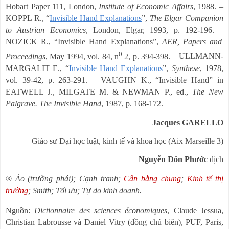
Hobart Paper 111, London,
Institute of Economic Affairs
, 1988.
–
KOPPL R.,
“
Invisible Hand Explanations
”
,
The Elgar Companion
to Austrian Economics
, London, Elgar, 1993, p. 192-196.
–
NOZICK R.,
“
Invisible Hand Explanations
”
,
AER, Papers and
0
Proceedings
, May 1994, vol. 84, n
2, p. 394-398.
–
ULLMANN-
MARGALIT E.,
“
Invisible Hand Explanations
”
,
Synthese
, 1978,
vol. 39-42, p. 263-291.
–
VAUGHN K.,
“
Invisible Hand
”
in
EATWELL J., MILGATE M. & NEWMAN P., ed.,
The New
Palgrave. The Invisible Hand
, 1987, p. 168-172.
Jacques GARELLO
Giáo sư Đại học luật, kinh tế và khoa học (Aix Marseille 3)
Nguyễn Đôn Phước
dịch
®
Áo (trường phái); Cạnh tranh;
Cân bằng chung
;
Kinh tế thị
trường
; Smith; Tối ưu; Tự do kinh doanh.
Nguồn:
Dictionnaire des sciences économiques
, Claude Jessua,
Christian Labrousse và Daniel Vitry (đồng chủ biên), PUF, Paris,