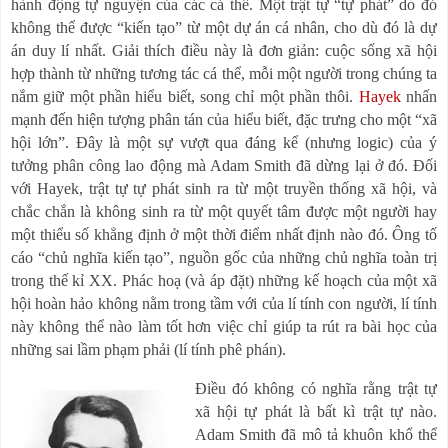
hành động tự nguyện của các cá thể. Một trật tự
“
tự phát
”
do đó
không thể được
“
kiến tạo
”
từ một dự án cá nhân, cho dù đó là dự
án duy lí nhất. Giải thích điều này là đơn giản: cuộc sống xã hội
hợp thành từ những tương tác cá thể, mỗi một người trong chúng ta
nắm giữ một phần hiểu biết, song chỉ một phần thôi.
Hayek
nhấn
mạnh đến hiện tượng phân tán của hiểu biết, đặc trưng cho một
“
xã
hội lớn
”
. Đây là một sự vượt qua đáng kể (nhưng logic) của ý
tưởng phân công lao động mà Adam Smith đã dừng lại ở đó. Đối
với Hayek, trật tự tự phát sinh ra từ một truyền thống xã hội, và
chắc chắn là không sinh ra từ một quyết tâm được một người hay
một thiểu số khẳng định ở một thời điểm nhất định nào đó. Ông tố
cáo
“
chủ nghĩa kiến tạo
”
, nguồn gốc của những chủ nghĩa toàn trị
trong thế kỉ XX. Phác hoạ (và áp đặt) những kế hoạch của một xã
hội hoàn hảo không nằm trong tầm với của lí tính con người, lí tính
này không thể nào làm tốt hơn việc chỉ giúp ta rút ra bài học của
những sai lầm phạm phải (lí tính phê phán).
Điều đó không có nghĩa rằng trật tự
xã hội tự phát là bất kì trật tự nào.
Adam Smith đã mô tả khuôn khổ thể