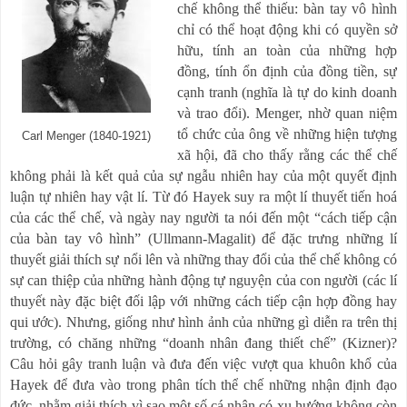
chế không thể thiếu: bàn tay vô hình
chỉ có thể hoạt động khi có quyền sở
hữu, tính an toàn của những hợp
đồng, tính ổn định của đồng tiền, sự
cạnh tranh (nghĩa là tự do kinh doanh
và trao đổi). Menger, nhờ quan niệm
tổ chức của ông về những hiện tượng
Carl Menger (1840-1921)
xã hội, đã cho thấy rằng các thể chế
không phải là kết quả của sự ngẫu nhiên hay của một quyết định
luận tự nhiên hay vật lí. Từ đó Hayek suy ra một lí thuyết tiến hoá
của các thể chế, và ngày nay người ta nói đến một
“
cách tiếp cận
của bàn tay vô hình
”
(Ullmann-Magalit) để đặc trưng những lí
thuyết giải thích sự nổi lên và những thay đổi của thể chế không có
sự can thiệp của những hành động tự nguyện của con người (các lí
thuyết này đặc biệt đối lập với những cách tiếp cận hợp đồng hay
qui ước). Nhưng, giống như hình ảnh của những gì diễn ra trên thị
trường, có chăng những
“
doanh nhân đang thiết chế
”
(Kizner)?
Câu hỏi gây tranh luận và đưa đến việc vượt qua khuôn khổ của
Hayek để đưa vào trong phân tích thể chế những nhận định đạo
đức, nhằm giải thích vì sao một số cá nhân có xu hướng không còn