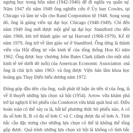
ngưng học trong bốn năm (1942-1946) để đi nghĩa vụ quân sự.
Năm 1947 rồi năm 1949 ông nghiên cứu ở Ủy ban Cowles, tại
Chicago và làm tư vấn cho Rand Corporation từ 1948. Song song
đó, ông là giảng viên tại đại học Chicago (1948-1949). Chỉ đến
năm 1949 ông mới được một ghế tại đại học Standford cho đến
năm 1968, khi trở thành giáo sư tại Harvard (1968-1979). Kể từ
năm 1979, ông trở về làm giáo sư ở Standford. Ông từng là thành
viên của Hội đồng tư vấn kinh tế của tổng thống Hoa Kì năm
1962. Ông được huy chương John Bates Clark (dành cho một nhà
kinh tế trẻ dưới 40 tuổi) của American Economic Association -mà
ông là chủ tịch năm 1963- và ông được Viện hàn lâm khoa học
hoàng gia Thụy Điển biểu dương năm 1972.
Đóng góp đầu tiên của ông, xuất phát từ luận án tiến sĩ của ông, là
về lí thuyết những lựa chọn xã hội (1954). Arrow vừa khám phá
trở lại nghịch lí bỏ phiếu của Condorcet vừa khái quát hoá nó. Điều
hoàn toàn có thể xảy ra là, bất kể phương thức bỏ phiếu nào, A có
đa số hơn B, B có đa số hơn C và C cũng được đa số hơn A. Tính
bắc cầu đặc trưng cho những lựa chọn có thể là không thể tổng
gộp được. Quá trình những lựa chọn xã hội là không có tính bắc