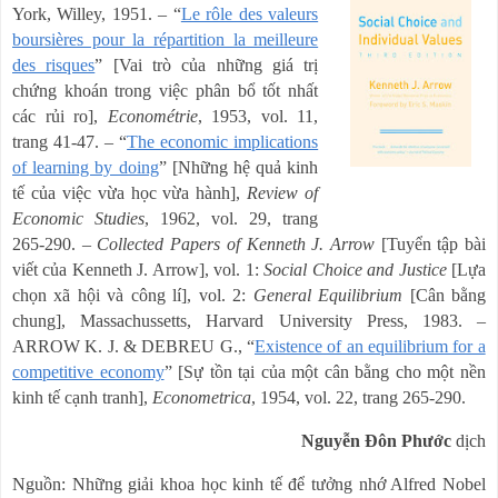
York, Willey, 1951.
–
“
Le rôle des valeurs
boursières pour la répartition la meilleure
des risques
”
[Vai trò của những giá trị
chứng khoán trong việc phân bổ tốt nhất
các rủi ro],
Econométrie
, 1953, vol. 11,
trang 41-47.
–
“
The economic implications
of learning by doing
”
[Những hệ quả kinh
tế của việc vừa học vừa hành],
Review of
Economic Studies
, 1962, vol. 29, trang
265-290.
–
Collected Papers of Kenneth J. Arrow
[Tuyển tập bài
viết của Kenneth J. Arrow], vol. 1:
Social Choice and Justice
[Lựa
chọn xã hội và công lí], vol. 2:
General Equilibrium
[Cân bằng
chung], Massachussetts, Harvard University Press, 1983.
–
ARROW K. J. & DEBREU G.,
“
Existence of an equilibrium for a
competitive economy
”
[Sự tồn tại của một cân bằng cho một nền
kinh tế cạnh tranh],
Econometrica
, 1954, vol. 22, trang 265-290.
Nguyễn Đôn Phước
dịch
Nguồn: Những giải khoa học kinh tế để tưởng nhớ Alfred Nobel