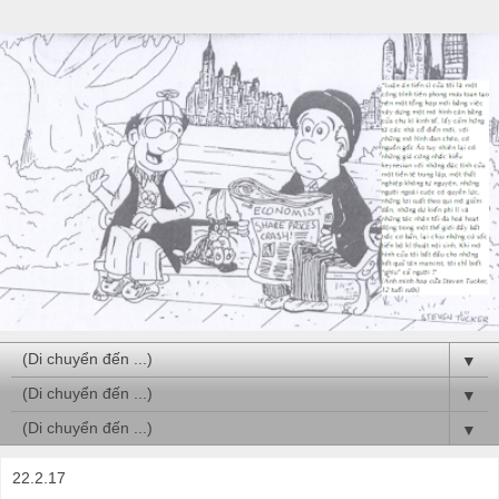
▼
▼
▼
22.2.17