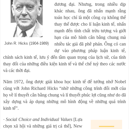
đương đại. Nhưng, trong nhiều dịp
khác nhau, ông đã nhấn mạnh rằng
toán học chỉ là một công cụ không thể
thay thế được cho lí luận kinh tế, nhấn
mạnh đến tính chất trừu tượng và giới
hạn của mô hình cân bằng chung mà
John R. Hicks (1904-1989)
nhiều tác giả đã phê phán. Ông có can
dự vào phương pháp luận kinh tế,
chính sách kinh tế, lưu ý đến tầm quan trọng của lịch sử, của tính
thay đổi của những điều kiện kinh tế và thể chế tuỳ theo các nước
và các thời đại.
Năm 1972, ông được giải khoa học kinh tế để tưởng nhớ Nobel
cùng với John Richard Hicks
“
nhờ những công trình đổi mới của
họ về lí thuyết cân bằng chung và lí thuyết phúc lợi cũng như do đã
xây dựng và áp dụng những mô hình động về những quá trình
kinh tế
”
.
·
Social Choice and Individual Values
[Lựa
chọn xã hội và những giá trị cá thể], New