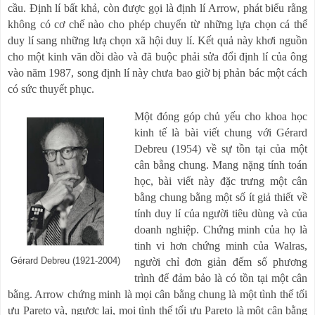
cầu. Định lí bất khả, còn được gọi là định lí Arrow, phát biểu rằng
không có cơ chế nào cho phép chuyển từ những lựa chọn cá thể
duy lí sang những lưạ chọn xã hội duy lí. Kết quả này khơi nguồn
cho một kinh văn dồi dào và đã buộc phải sửa đổi định lí của ông
vào năm 1987, song định lí này chưa bao giờ bị phản bác một cách
có sức thuyết phục.
Một đóng góp chủ yếu cho khoa học
kinh tế là bài viết chung với Gérard
Debreu (1954) về sự tồn tại của một
cân bằng chung. Mang nặng tính toán
học, bài viết này đặc trưng một cân
bằng chung bằng một số ít giả thiết về
tính duy lí của người tiêu dùng và của
doanh nghiệp. Chứng minh của họ là
tinh vi hơn chứng minh của Walras,
Gérard Debreu (1921-2004)
người chỉ đơn giản đếm số phương
trình để đảm bảo là có tồn tại một cân
bằng. Arrow chứng minh là mọi cân bằng chung là một tình thế tối
ưu Pareto và, ngược lại, mọi tình thế tối ưu Pareto là một cân bằng