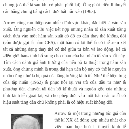
chung (có thể là sau khi có phân phối lại). Ông phát triển lí thuyết
cân bằng chung bằng cách đưa bất trắc vào (1963).
Arrow cũng can thiệp vào nhiều lĩnh vực khác, đặc biệt là vào sản
xuất. Ông nghiên cứu việc kết hợp những nhân tố sản xuất bằng
cách đưa vào một hàm sản xuất có độ co dãn thay thế không đổi
(còn được gọi là hàm CES), một hàm có lợi thế là có thể xem xét
tất cả những dạng thay thế có thể giữa tư bản và lao động, kể cả
-đến giới hạn- tính bổ sung cho nhau của hai nhân tố sản xuất này.
Tìm cách đánh giá ảnh hưởng của tiến bộ kĩ thuật trong hàm sản
xuất, ông chứng minh là trong dài hạn tiến bộ này có thể là nguyên
nhân cũng như là hệ quả của tăng trưởng kinh tế. Như thế hiệu ứng
của tập huấn (1962) là phục hồi lại vai trò của đầu tư như là
phương tiện chuyển tải tiến bộ kĩ thuật và nguồn gốc của những
tính kinh tế ngoại lai, và cho phép đưa vào một hàm sản xuất có
hiệu suất tăng dần chứ không phải là có hiệu suất không đổi.
Arrow là một trong những tác giả của
thế kỉ XX đã đóng góp nhiều nhất cho
việc toán học hoá lí thuyết kinh tế