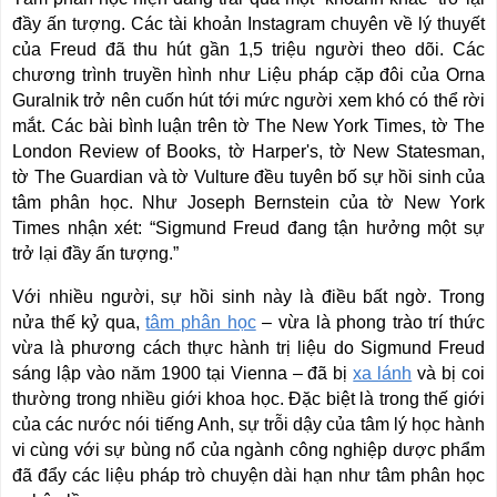
đầy ấn tượng. Các tài khoản Instagram chuyên về lý thuyết
của Freud đã thu hút gần 1,5 triệu người theo dõi. Các
chương trình truyền hình như Liệu pháp cặp đôi của Orna
Guralnik trở nên cuốn hút tới mức người xem khó có thể rời
mắt. Các bài bình luận trên tờ The New York Times, tờ The
London Review of Books, tờ Harper's, tờ New Statesman,
tờ The Guardian và tờ Vulture đều tuyên bố sự hồi sinh của
tâm phân học. Như Joseph Bernstein của tờ New York
Times nhận xét: “Sigmund Freud đang tận hưởng một sự
trở lại đầy ấn tượng.”
Với nhiều người, sự hồi sinh này là điều bất ngờ. Trong
nửa thế kỷ qua,
tâm phân học
– vừa là phong trào trí thức
vừa là phương cách thực hành trị liệu do Sigmund Freud
sáng lập vào năm 1900 tại Vienna – đã bị
xa lánh
và bị coi
thường trong nhiều giới khoa học. Đặc biệt là trong thế giới
của các nước nói tiếng Anh, sự trỗi dậy của tâm lý học hành
vi cùng với sự bùng nổ của ngành công nghiệp dược phẩm
đã đẩy các liệu pháp trò chuyện dài hạn như tâm phân học