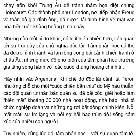
chạy trốn khỏi Trung Âu để tránh thảm họa diệt chủng
Holocaust. Các thành phố như London, nơi tiếp nhận Freud
và toàn bộ gia đình ông, đã được tái định hình về mặt văn
hóa bởi cuộc khủng hoảng tị nạn này.
Nhưng còn một lý do khác, có lẽ ít hiển nhiên hơn, liên quan
tới sự trỗi dậy của chủ nghĩa độc tài. Tâm phân học có thể
đã được hình thành và lan rộng trong bối cảnh chiến tranh ở
châu Âu, nhưng mức độ phổ biến của tâm phân học thường
gia tăng song hành với các cuộc khủng hoảng chính trị.
Hãy nhìn vào Argentina. Khi chế độ độc tài cánh tả Peron
nhường chỗ cho một
cuộc chiến bẩn thỉu” do Mỹ hậu thuẫn,
“
các đội quân tử thần bán quân sự đã bắt cóc, giết hoặc làm
“biến mất” khoảng 30.000 nhà hoạt động, nhà báo, nhà tổ
chức nghiệp đoàn và những người bất đồng chính kiến. Nỗi
mất mát, sự im lặng và nỗi sợ hãi bao trùm đời sống cảm
xúc của nhiều con người.
Tuy nhiên, cùng lúc đó, tâm phân học – với sự quan tâm tới