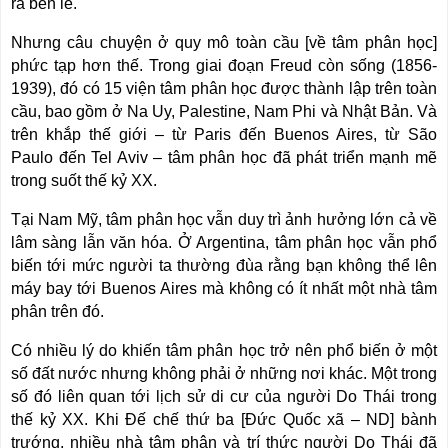
ra bên lề.
Nhưng câu chuyện ở quy mô toàn cầu [về tâm phân học]
phức tạp hơn thế. Trong giai đoạn Freud còn sống (1856-
1939), đó có 15 viện tâm phân học được thành lập trên toàn
cầu, bao gồm ở Na Uy, Palestine, Nam Phi và Nhật Bản. Và
trên khắp thế giới – từ Paris đến Buenos Aires, từ São
Paulo đến Tel Aviv – tâm phân học đã phát triển mạnh mẽ
trong suốt thế kỷ XX.
Tại Nam Mỹ, tâm phân học vẫn duy trì ảnh hưởng lớn cả về
lâm sàng lẫn văn hóa. Ở Argentina, tâm phân học vẫn phổ
biến tới mức người ta thường đùa rằng bạn không thể lên
máy bay tới Buenos Aires mà không có ít nhất một nhà tâm
phân trên đó.
Có nhiều lý do khiến tâm phân học trở nên phổ biến ở một
số đất nước nhưng không phải ở những nơi khác. Một trong
số đó liên quan tới lịch sử di cư của người Do Thái trong
thế kỷ XX. Khi Đế chế thứ ba [Đức Quốc xã – ND] bành
trướng, nhiều nhà tâm phân và trí thức người Do Thái đã