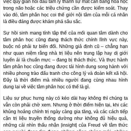
việc quy giản nỗi đau tâm lý thành sự mất cân bằng hóa học
trong não hoặc các triệu chứng cần được kiểm soát. Thay
vào đó, tâm phân học coi thế giới nội tâm của mỗi cá nhân
là điều đáng được khám phá sâu sắc.
Sự hồi sinh mang tính tập thể của mối quan tâm dành cho
tâm phân học cũng đang thách thức chính lĩnh vực này,
buộc nó phải tự biến đổi. Những giả định cũ – chẳng hạn
như quan niệm rằng nhà trị liệu nên trung lập hay dị giới
luyến ái là chuẩn mực – đang bị thách thức. Và thực hành
tâm phân học cũng đang được tái hình dung song hành với
nhiều phong trào đấu tranh cho công lý và đoàn kết xã hội.
Đây là thời điểm mà nhiều người đang cùng nhau hình
dung lại về việc tâm phân học có thể là gì.
Liệu sự phục hưng này có kéo dài hay không thì chúng ta
vẫn còn phải chờ xem. Nhưng ở thời điểm hiện tại, khi các
khủng hoảng chính trị ngày càng gia tăng, và các cách tiếp
cận trị liệu truyền thống dường như không đủ hiệu quả,
những cái nhìn thấu nhận |insight| của Freud về tâm thức