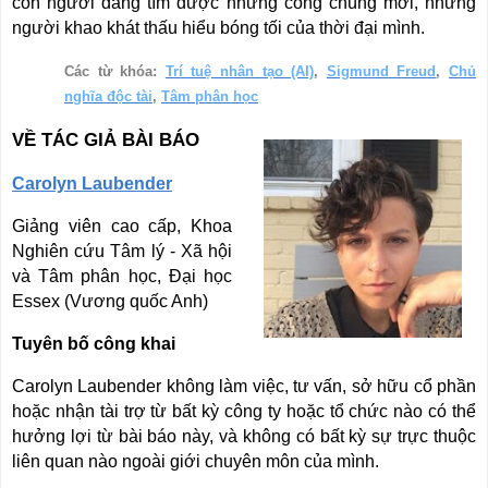
con người đang tìm được những công chúng mới, những
người khao khát thấu hiểu bóng tối của thời đại mình.
Các từ khóa:
Trí tuệ nhân tạo (AI)
,
Sigmund Freud
,
Chủ
nghĩa độc tài
,
Tâm phân học
VỀ TÁC GIẢ BÀI BÁO
Carolyn Laubender
Giảng viên cao cấp, Khoa
Nghiên cứu Tâm lý - Xã hội
và Tâm phân học, Đại học
Essex (Vương quốc Anh)
Tuyên bố công khai
Carolyn Laubender không làm việc, tư vấn, sở hữu cổ phần
hoặc nhận tài trợ từ bất kỳ công ty hoặc tổ chức nào có thể
hưởng lợi từ bài báo này, và không có bất kỳ sự trực thuộc
liên quan nào ngoài giới chuyên môn của mình.