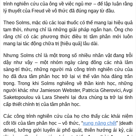
trình nghiên cứu của ông về việc ngủ mơ – để lập luận rằng
lý thuyết của Freud về vô thức đã đúng ngay từ đầu.
Theo Solms, mặc dù các loại thuốc có thể mang lại hiệu quả
tạm thời, nhưng chỉ là những giải pháp ngắn hạn. Ông cho
rằng chỉ có các phương thức điều trị tâm phân mới luôn
mang lại tác động chữa trị [hiệu quả] lâu dài.
Nhưng Solms chỉ là một trong số nhiều nhân vật đang trỗi
dậy như vậy – một nhóm ngày càng đông các nhà lâm
sàng-trí thức, những người mà công trình nghiên cứu của
họ đã đưa tâm phân học trở lại vị thế văn hóa đáng trân
trọng. Trong khi Solms nghiêng về thần kinh học, những
người khác như Jamieson Webster, Patricia Gherovici, Avgi
Saketopoulou và Lara Sheehi lại đưa chúng ta trở lại tính
cấp thiết chính trị của tâm phân học.
Các công trình nghiên cứu của họ cho thấy các khái niệm
cốt lõi của tâm phân học – vô thức, “
xung năng chết
” |death
drive|, lưỡng giới luyến ái phổ quát, thiên hướng ái kỷ, cái