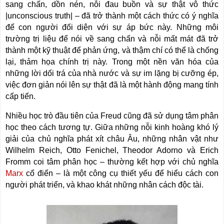
sang chấn, dồn nén, nỗi đau buồn và sự thật vô thức
|unconscious truth| – đã trở thành một cách thức có ý nghĩa
để con người đối diện với sự áp bức này. Những môi
trường trị liệu để nói về sang chấn và nỗi mất mát đã trở
thành một kỹ thuật để phản ứng, và thậm chí có thể là chống
lại, thảm họa chính trị này. Trong một nền văn hóa của
những lời dối trá của nhà nước và sự im lặng bị cưỡng ép,
việc đơn giản nói lên sự thật đã là một hành động mang tính
cấp tiến.
Nhiều học trò đầu tiên của Freud cũng đã sử dụng tâm phân
học theo cách tương tự. Giữa những nỗi kinh hoàng khó lý
giải của chủ nghĩa phát xít châu Âu, những nhân vật như
Wilhelm Reich, Otto Fenichel, Theodor Adorno và Erich
Fromm coi tâm phân học – thường kết hợp với chủ nghĩa
Marx
cổ điển – là một công cụ thiết yếu để hiểu cách con
người phát triển, và khao khát những nhân cách độc tài.