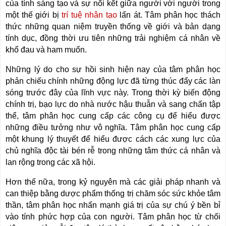
của tính sáng tạo và sự nối kết giữa người với người trong
một thế giới bị
trí tuệ nhân tạo
lấn át. Tâm phân học thách
thức những quan niệm truyền thống về giới và bản dạng
tính dục, đồng thời ưu tiên những trải nghiệm cá nhân về
khổ đau và ham muốn.
Những lý do cho sự hồi sinh hiện nay của tâm phân học
phản chiếu chính những động lực đã từng thúc đẩy các làn
sóng trước đây của lĩnh vực này. Trong thời kỳ biến động
chính trị, bạo lực do nhà nước hậu thuẫn và sang chấn tập
thể, tâm phân học cung cấp các công cụ để hiểu được
những điều tưởng như vô nghĩa. Tâm phân học cung cấp
một khung lý thuyết để hiểu được cách các xung lực của
chủ nghĩa độc tài bén rễ trong những tâm thức cá nhân và
lan rộng trong các xã hội.
Hơn thế nữa, trong kỷ nguyên mà các giải pháp nhanh và
can thiệp bằng dược phẩm thống trị chăm sóc sức khỏe tâm
thần, tâm phân học nhấn mạnh giá trị của sự chú ý bền bỉ
vào tính phức hợp của con người. Tâm phân học từ chối