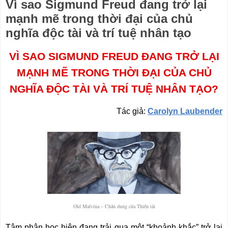
Vì sao Sigmund Freud đang trở lại
mạnh mẽ trong thời đại của chủ
nghĩa độc tài và trí tuệ nhân tạo
VÌ SAO SIGMUND FREUD ĐANG TRỞ LẠI
MẠNH MẼ TRONG THỜI ĐẠI CỦA CHỦ
NGHĨA ĐỘC TÀI VÀ TRÍ TUỆ NHÂN TẠO?
Tác giả:
Carolyn Laubender
Old Malvina – Chân dung của Thiên tài
Tâm phân học hiện đang trải qua một “khoảnh khắc” trở lại