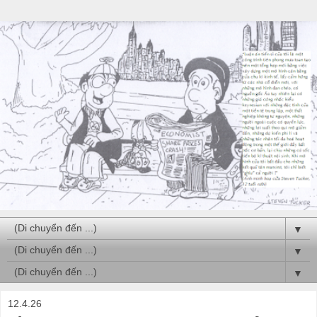
▼
▼
▼
12.4.26