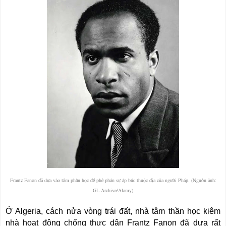
Frantz Fanon đã dựa vào tâm phân học để phê phán sự áp bức thuộc địa của người Pháp. (Nguồn ảnh:
GL Archive/Alamy)
Ở Algeria, cách nửa vòng trái đất, nhà tâm thần học kiêm
nhà hoạt động chống thực dân Frantz Fanon đã dựa rất