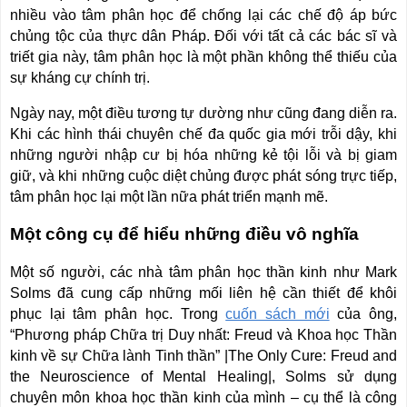
nhiều vào tâm phân học để chống lại các chế độ áp bức
chủng tộc của thực dân Pháp. Đối với tất cả các bác sĩ và
triết gia này, tâm phân học là một phần không thể thiếu của
sự kháng cự chính trị.
Ngày nay, một điều tương tự dường như cũng đang diễn ra.
Khi các hình thái chuyên chế đa quốc gia mới trỗi dậy, khi
những người nhập cư bị hóa những kẻ tội lỗi và bị giam
giữ, và khi những cuộc diệt chủng được phát sóng trực tiếp,
tâm phân học lại một lần nữa phát triển mạnh mẽ.
Một công cụ để hiểu những điều vô nghĩa
Một số người, các nhà tâm phân học thần kinh như Mark
Solms đã cung cấp những mối liên hệ cần thiết để khôi
phục lại tâm phân học. Trong
cuốn sách mới
của ông,
“Phương pháp Chữa trị Duy nhất: Freud và Khoa học Thần
kinh về sự Chữa lành Tinh thần” |The Only Cure: Freud and
the Neuroscience of Mental Healing|, Solms sử dụng
chuyên môn khoa học thần kinh của mình – cụ thể là công