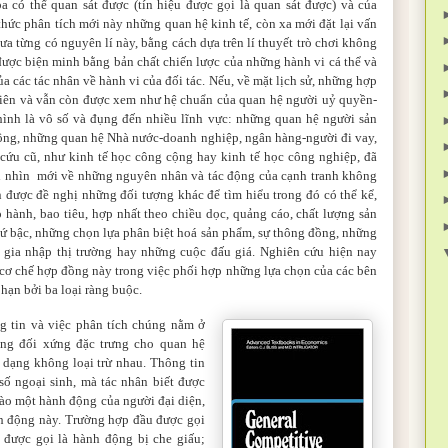
ba có thể quan sát được (tín hiệu được gọi là quan sát được) và của
hức phân tích mới này những quan hệ kinh tế, còn xa mới đặt lại vấn
hưa từng có nguyên lí này, bằng cách dựa trên lí thuyết trò chơi không
được biện minh bằng bản chất chiến lược của những hành vi cá thể và
a các tác nhân về hành vi của đối tác. Nếu, về mặt lịch sử, những hợp
 tiên và vẫn còn được xem như hệ chuẩn của quan hệ người uỷ quyền-
ình là vô số và đụng đến nhiều lĩnh vực: những quan hệ người sản
ộng, những quan hệ Nhà nước-doanh nghiệp, ngân hàng-người đi vay,
ứu cũ, như kinh tế học công cộng hay kinh tế học công nghiệp, đã
i nhìn
mới về những nguyên nhân và tác động của cạnh tranh không
 được đề nghị những đối tượng khác để tìm hiểu trong đó có thể kể,
hành, bao tiêu, hợp nhất theo chiều dọc, quảng cáo, chất lượng sản
thứ bậc, những chọn
lựa
phân biệt hoá sản phẩm, sự thông đồng, những
 gia nhập thị trường hay những cuộc đấu giá. Nghiên cứu hiện nay
cơ chế hợp đồng này trong việc phối hợp những lựa chọn của các bên
 hạn bởi ba loại ràng buộc.
g tin và việc phân tích chúng nằm ở
ông đối xứng đặc trưng cho quan hệ
 dạng không loại trừ nhau. Thông tin
ố ngoại sinh, mà tác nhân biết được
ào một hành động của người đại diện,
h động này. Trường hợp đầu được gọi
u được gọi là hành động bị che giấu;