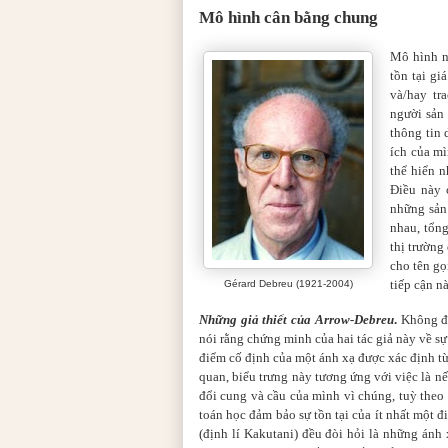
Mô hình cân bằng chung
Mô hình n
tồn tại gi
và/hay tr
người sản
thông tin 
ích của mì
thể hiển 
Điều này 
những sản
nhau, tổng
thị trường
cho tên g
tiếp cận nà
Gérard Debreu (1921-2004)
Những giả thiết của Arrow-Debreu
.
Không đi
nói rằng chứng minh của hai tác giả này về s
điểm cố định của một ánh xạ được xác định từ
quan, biểu trưng này tương ứng với việc là 
đổi cung và cầu của mình vì chúng, tuỳ theo 
toán học đảm bảo sự tồn tại của ít nhất một 
(định lí Kakutani) đều đòi hỏi là những án