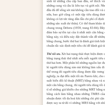
sinh từ những chu cấp ban đầu, sở thích v
những cung và cầu là liên tục và giới nội. N
đầu đủ để sống sót mà không cần trao đổi và c
nữa, bao giờ cũng có một tập tiêu dùng đượ
không có lợi tức tăng dần lẫn chi phí cố định
những sản xuất dư thừa). Có thể tham khảo d
chung trong Debreu (1959, trang 83-84). Đây
đảm bảo sự tồn tại của ít nhất một cân bằn
bằng này, và điều này đặt thành vấn đề những
bằng chung, bước thứ hai là đánh giá tính hi
chuẩn tắc xác định một tiêu chí để đánh giá tí
Thế tối ưu
.
Xét hai trạng thái thực hiện được c
bằng trạng thái thứ nhất nếu mỗi người tiêu 
thứ hai hơn. Một phân bổ những nguồn lực được
kì người tiêu dùng nào mà không làm xấu đi t
thế trong đó người tiêu dùng được đặc trưn
nghiệp, ta đạt đến một tối ưu Pareto khi, ch
suất biến đổi kĩ thuật (MRT) bằng nhau và nh
một cân bằng chung, thì người tiêu dùng tối
tỉ số những giá khiến cho những MRT bằng nh
bằng cách làm bằng nhau những TMRS của họ
nhuận được tối đa hoá khi những chi phí cậ
được suy ra từ đó vì những MRS bằng với nhữ