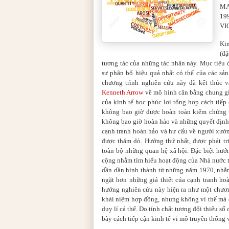
MA
1
VI
Ki
(đặ
tương tác của những tác nhân này. Mục tiêu 
sự phân bổ hiệu quả nhất có thể của các sả
chương trình nghiên cứu này đã kết thúc 
Kenneth Arrow
về mô hình cân bằng chung giú
của kinh tế học phúc lợi tổng hợp cách tiếp 
không bao giờ được hoàn toàn kiểm chứng tr
không bao giờ hoàn hảo và những quyết định c
cạnh tranh hoàn hảo và hư cấu về người xướn
được thăm dò. Hướng thứ nhất, được phát t
toàn bộ những quan hệ xã hội. Đặc biệt hướn
cộng nhằm tìm hiểu hoạt động của Nhà nước t
dần dần hình thành từ những năm 1970, nhằm
ngặt hơn những giả thiết của cạnh tranh hoà
hướng nghiên cứu này hiện ra như một chươn
khái niệm hợp đồng, nhưng không vì thế mà đo
duy lí cá thể. Do tính chất tương đối thiểu số
bày cách tiếp cận kinh tế vi mô truyền thống v