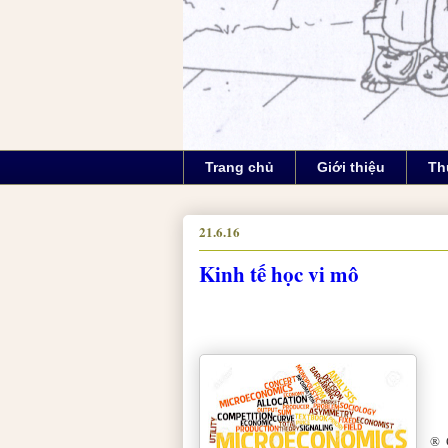
Trang chủ
Giới thiệu
Th
21.6.16
Kinh tế học vi mô
®
G