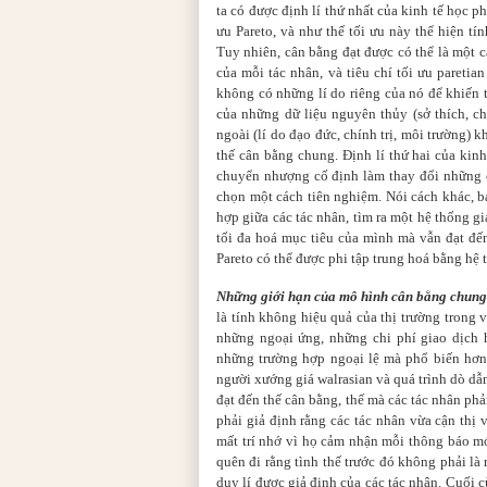
ta có được định lí thứ nhất của kinh tế học p
ưu Pareto, và như thế tối ưu này thể hiện t
Tuy nhiên, cân bằng đạt được có thể là một c
của mỗi tác nhân, và tiêu chí tối ưu pareti
không có những lí do riêng của nó để khiến
của những dữ liệu nguyên thủy (sở thích, c
ngoài (lí do đạo đức, chính trị, môi trường) 
thế cân bằng chung. Định lí thứ hai của kinh
chuyển nhượng cố định làm thay đổi những c
chọn một cách tiên nghiệm. Nói cách khác, 
hợp giữa các tác nhân, tìm ra một hệ thống g
tối đa hoá mục tiêu của mình mà vẫn đạt đến
Pareto có thể được phi tập trung hoá bằng hệ 
Những giới hạn của mô hình cân bằng chun
là tính không hiệu quả của thị trường trong
những ngoại ứng, những chi phí giao dịch 
những trường hợp ngoại lệ mà phổ biến hơn 
người xướng giá walrasian và quá trình dò dẫm
đạt đến thế cân bằng, thế mà các tác nhân ph
phải giả định rằng các tác nhân vừa cận thị
mất trí nhớ vì họ cảm nhận mỗi thông báo mớ
quên đi rằng tình thế trước đó không phải là
duy lí được giả định của các tác nhân. Cuối