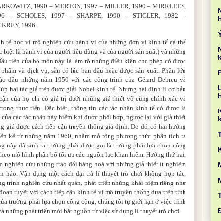
RKOWITZ, 1990
–
MERTON, 1997
–
MILLER, 1990
–
MIRRLEES,
996
–
SCHOLES, 1997
–
SHARPE, 1990
–
STIGLER, 1982
–
CKREY, 1996.
nh tế học vi mô nghiên
cứu
hành vi của những đơn vị kinh tế cá thể
c biệt là hành vi của người tiêu dùng và của người sản xuất) và những
k
đầu tiên của bộ môn này là làm rõ những điều kiện cho phép có được
n phẩm và dịch vụ, sẵn có lúc ban đầu hoặc được sản xuất. Phần lớn
vào đầu những năm 1950 với các công trình của Gérard Debreu và
L
p hai tác giả trên được giải Nobel kinh tế. Nhưng hai định lí cơ bản
cận của họ chỉ có giá trị dưới những giả thiết vô cùng chính xác và
ong thực tiễn. Đặc biệt, thông tin các tác nhân kinh tế có được là
ủa các tác nhân này hiếm khi được phối hợp, ngược lại với giả thiết
k
g giá được cách tiếp cận truyền thống giả định. Do đó, có hai hướng
riển kể từ những năm 1960, nhằm mở rộng phương thức phân tích ra
g này đã sinh ra trường phái được gọi là trường phái lựa chọn công
heo mô hình phân bổ tối ưu các nguồn lực khan hiếm. Hướng thứ hai,
 nghiên cứu những trao đổi hàng hoá với những giả thiết ít nghiêm
M
n hảo. Vận dụng một cách đại trà lí thuyết trò chơi không hợp tác,
g trình nghiên cứu nhất quán, phát triển những khái niệm riêng như
ạn tuyệt với cách tiếp cận kinh tế vi mô truyền thống dựa trên tính
 của trường phái lựa chọn công cộng, chúng tôi tự giới hạn ở việc trình
à những phát triển mới bắt nguồn từ việc sử dụng lí thuyết trò chơi.