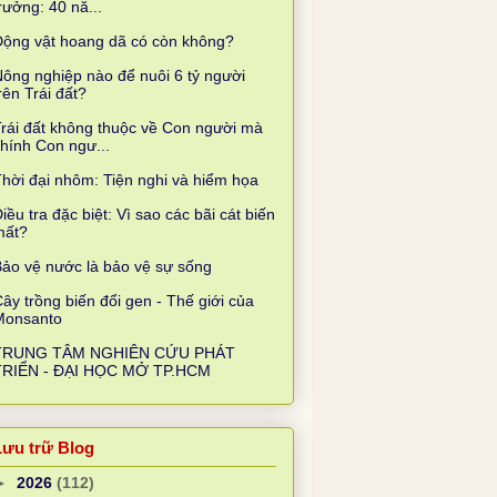
rưởng: 40 nă...
Động vật hoang dã có còn không?
ông nghiệp nào để nuôi 6 tỷ người
rên Trái đất?
rái đất không thuộc về Con người mà
hính Con ngư...
hời đại nhôm: Tiện nghi và hiểm họa
iều tra đặc biệt: Vì sao các bãi cát biến
mất?
ảo vệ nước là bảo vệ sự sống
ây trồng biến đổi gen - Thế giới của
Monsanto
TRUNG TÂM NGHIÊN CỨU PHÁT
TRIỂN - ĐẠI HỌC MỞ TP.HCM
Lưu trữ Blog
►
2026
(112)