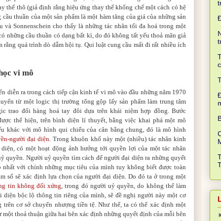
t
hay thế thô (giả định rằng hiệu ứng thay thế khống chế một cách có hệ
g cầu thuần của một sản phẩm là một hàm tăng của giá của những sản
eu và Sonnenschein cho thấy là những tác nhân tối đa hoá trong một
N
có những cầu thuần có dạng bất kì, do đó không tất yếu thoả mãn giả
t
m rằng quá trình dò dẫm hội tụ. Qui luật cung cầu mất đi rất nhiều ích
T
c
 học vi mô
T
ển diễn ra trong cách tiếp cận kinh tế vi mô vào đầu những năm 1970
Đ
huyển từ một logic thị trường tổng gộp lấy sản phẩm làm trung tâm
ic trao đổi hàng hoá tay đôi dựa trên khái niệm hợp đồng. Bước
B
ược thể hiện, trên bình diện lí thuyết, bằng việc khai phá một mô
ếu khác với mô hình qui chiếu của cân bằng chung, đó là mô hình
C
ền-người đại diện
. Trong khuôn khổ này một (nhiều) tác nhân kinh
i diện, có một hoạt động ảnh hưởng tới quyền lợi của một tác nhân
uỷ quyền. Người uỷ quyền tìm cách để người đại diện ra những quyết
 nhất với chính những mục tiêu của mình tuy không biết được toàn
m số sẽ xác định lựa chọn của người đại diện. Do đó ta ở trong một
ng tin không đối xứng
, trong đó người uỷ quyền, do không thể làm
i diện bộc lộ thông tin riêng của mình, sẽ đề nghị người này một cơ
 trên cơ sở chuyển nhượng tiền tệ. Như thế, ta có thể xác định một
 một thoả thuận giữa hai bên xác định những quyết định của mỗi bên