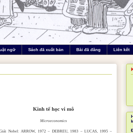
uật ngữ
Sách đã xuất bản
Bài đã đăng
Liên kết
Kinh tế học vi mô
Microeconomics
Đ
iải Nobel: ARROW, 1972
–
DEBREU, 1983
–
LUCAS, 1995
–