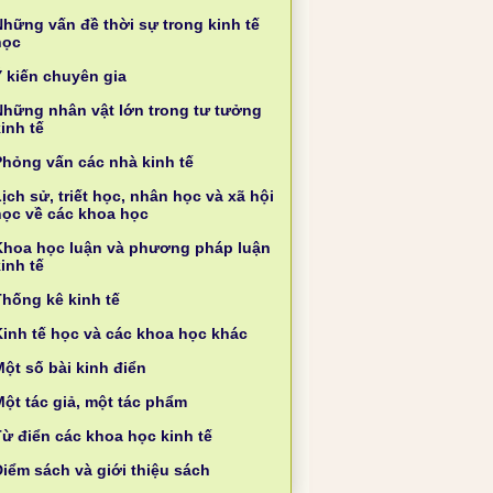
Những vấn đề thời sự trong kinh tế
học
Ý kiến chuyên gia
Những nhân vật lớn trong tư tưởng
inh tế
Phỏng vấn các nhà kinh tế
ịch sử, triết học, nhân học và xã hội
học về các khoa học
Khoa học luận và phương pháp luận
inh tế
Thống kê kinh tế
Kinh tế học và các khoa học khác
ột số bài kinh điển
Một tác giả, một tác phẩm
Từ điển các khoa học kinh tế
Điểm sách và giới thiệu sách