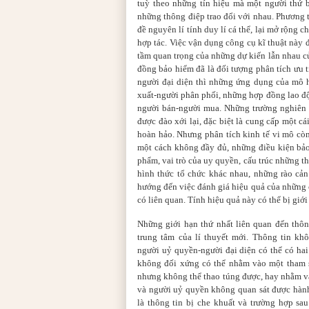
tuỳ theo những tín hiệu mà một
người
thứ 
những thông điệp trao đổi với nhau. Phương t
đề nguyên lí tính duy lí cá thể, lại mở rộng c
hợp tác. Việc vận dụng công cụ kĩ thuật này 
tầm quan trọng của những dự kiến lẫn nhau củ
đồng bảo hiểm đã là đối tượng phân tích ưu
người đại diện thì những ứng dụng của mô h
xuất-người phân phối, những hợp đồng lao đ
người bán-người mua. Những trường nghiên c
được đào xới lại, đặc biệt là cung cấp một cá
hoàn hảo. Nhưng phân tích kinh tế vi mô còn
một cách không đầy đủ, những điều kiện bảo 
phẩm, vai trò của uy quyền, cấu trúc những 
hình thức tổ chức khác nhau, những rào cản
hướng đến việc đánh giá hiệu quả của những 
có liên quan. Tính hiệu quả này có thể bị giới
Những giới hạn thứ nhất liên quan đến thôn
trung tâm của lí thuyết mới. Thông tin kh
người uỷ quyền-người đại diện có thể có hai
không đối xứng có thể nhằm vào một tham s
nhưng không thể thao túng được, hay nhằm v
và người uỷ quyền không quan sát được hàn
là thông tin bị che khuất và trường hợp sa