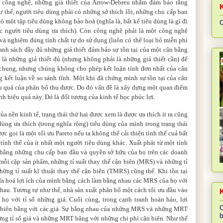
à công nghệ, những giả thiết của Arrow-Debreu nhằm đảm bảo rằng
hư thế, người tiêu dùng phải có những sở thích lồi, những chu cấp ban
ó một tập tiêu dùng không bảo hoà (nghĩa là, bất kể tiêu dùng là gì đi
C
c người tiêu dùng ưa thích). Còn công nghệ phải là một công nghệ
 và nghiệm đúng tính chất tự do sử dụng (luôn có thể loại bỏ miễn phí
anh sách đầy đủ những giả thiết đảm bảo sự tồn tại của một cân bằng
 là những giả thiết đủ (nhưng không phải là những giả thiết cần) để
g chung, nhưng chúng không cho phép kết luận tính đơn nhất của cân
 kết luận về so sánh tĩnh. Một khi đã chứng minh sự tồn tại của cân
ệu quả của phân bổ thu được. Do đó vấn đề là xây dựng một quan điểm
nh hiệu quả này. Đó là đối tượng của kinh tế học phúc lợi.
ủa nền kinh tế, trạng thái thứ hai được xem là được ưa thích ít ra cũng
dùng ưa thích (trong nghĩa rộng) tiêu dùng của mình trong trạng thái
 gọi là một tối ưu Pareto nếu ta không thể cải thiện tình thế cuả bất
ình thế của ít nhất một người tiêu dùng khác. Xuất phát từ một tình
g bằng những chu cấp ban đầu và quyền sở hữu của họ trên các doanh
o mỗi cặp sản phẩm, những tỉ suất thay thế cận biên (MRS) và những tỉ
ững tỉ suất kĩ thuật thay thế cận biên (TMRS) cũng thế. Khi tồn tại
 đa hoá lợi ích của mình bằng cách làm bằng nhau các MRS của họ với
au. Tương tự như thế, nhà sản xuất phân bổ một cách tối ưu đầu vào
K
 với tỉ số những giá. Cuối cùng, trong cạnh tranh hoàn hảo, lợi
C
n biên bằng với các giá. Sự bằng nhau của những MRS và những MRT
b
ng tỉ số giá và những MRT bằng với những chi phí cận biên. Như thế