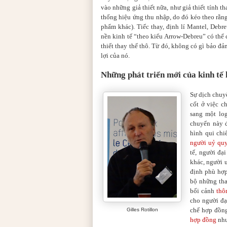
vào những giả thiết nữa, như giả thiết tính t
thống hiệu ứng thu nhập, do đó kéo theo rằn
phẩm khác). Tiếc thay, định lí Mantel, Debr
nền kinh tế
“
theo kiểu Arrow-Debreu
”
có thể 
thiết thay thế thô. Từ đó, không có gì bảo đả
lợi của nó.
Những phát triển mới của kinh tế
Sự dịch chuy
cốt ở việc c
sang một log
chuyển này đ
hình qui chi
người uỷ quy
tế, người đạ
khác, người 
định phù hợp
bộ những tha
bối cảnh
thô
cho người đạ
chế hợp đồng
Gilles Rotillon
hợp đồng
như