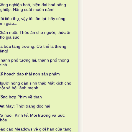
ông nghiệp hoá, hiện đại hoá nông
nghiệp: Năng suất muôn năm!
ôi tiêu thụ, vậy tôi tồn tại: hãy sống,
àm giàu,...
hăn nuôi: Thức ăn cho người, thức ăn
ho gia súc
á bùa tăng trưởng: Cứ thể là thiêng
iêng!
hành phố tương lai, thành phố thông
minh
ế hoạch đào thải non sản phẩm
gười nông dân sinh thái: Mắt xích cho
ột xã hội lành mạnh
Tổng hợp Phim về than
ệt May: Thời trang độc hại
á nuôi: Kinh tế, Môi trường và Sức
khỏe
áo cáo Meadows về giới hạn của tăng