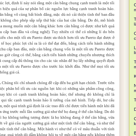
húc lợi, định lí này nói rằng một cân bằng chung cạnh tranh là một tối
C
ính hiệu quả của sự phân bổ các nguồn lực bằng cạnh tranh hoàn hảo.
ân bằng vô cùng bất bình đẳng, mặc dù nó cải thiện tình thế ban đầu
T
an không cho phép sắp xếp thứ bậc của hai cân bằng. Do đó, mô hình
l
 ta mong muốn một cân bằng khác hơn cân bằng có được như kết quả
hu cấp ban đầu và công nghệ). Tuy nhiên có thể có những lí do bên
C
khiến cho một tối ưu Pareto được ưa thích hơn tối ưu Pareto đạt được ở
c
 tế học phúc lợi chỉ ra là có thể đạt đến, bằng cách tiến hành những
L
hu cấp ban đầu, một cân bằng chung vốn là một tối ưu Pareto được
l
bao giờ cũng có thể, bằng cách tiến hành những chuyển nhượng thích
iá cung cấp đủ thông tin cho các tác nhân để họ lấy những quyết định
T
 một tối ưu Pareto được cho trước lúc khởi đầu. Như thế mọi tối ưu
thống giá cả.
K
g
.
Chúng tôi chỉ nhanh chóng đề cập đến ba giới hạn chính. Trước tiên
N
 việc phân bổ tối ưu các nguồn lực khi có những sản phẩm công cộng,
m
hay khi có cạnh tranh không hoàn hảo; thế nhưng đó không chỉ là
qui tắc cạnh tranh hoàn hảo lí tưởng của mô hình. Tiếp đó, hư cấu
, một quá trình giả định là các trao đổi chỉ được tiến hành một khi đã
D
ản ứng trước mỗi lần xướng giá như thể họ đang ở thế cân bằng. Do đó
 vì họ không tưởng tượng được là họ không đang ở thế cân bằng, vừa
C
i về giá của người xướng giá như một tình thế cân bằng, và như thế
 một tình thế cân bằng. Một hành vi như thế có vẻ mâu thuẫn với tính
B
 cùng, quá trình dò dẫm không hội tụ về một cân bằng nếu không thêm