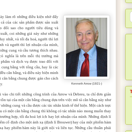
ày làm rõ những điều kiện nhờ đấy
á cả của các sản phẩm được sản xuất
ao đổi sao cho người tiêu dùng và
 xuất, coi những giá này như những
duy nhất, và tối đa hoá, người thì lợi
nh và người thì lợi nhuận của mình,
những cung và cầu tương thích nhau.
có nghĩa là trên mỗi thị trường mà
 phẩm và dịch vụ được trao đổi với
 cung bằng với tổng cầu, hay là các
 đều cân bằng, và điều này biện minh
ọi cân bằng chung được gán cho cách
y.
Kenneth Arrow (1921-)
 vào chi tiết những công trình của Arrow và Debreu, ta chỉ đơn giản
ự tồn tại của một cân bằng chung dựa trên việc mô tả cân bằng này như
 những cung và cầu được các tác nhân kinh tế thể hiện. Một cách trực
nếu có một cân bằng chung thì không có tác nhân nào mong muốn thay
trường hợp, tối đa hoá lợi ích hay lợi nhuận của mình. Những định lí
điểm cố định cho một ánh xạ (định lí Brouwer) hay của một phiếm hàm
h xạ hay phiếm
hàm
này là giới nội và liên tục. Những cầu thuần phái