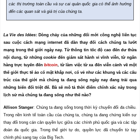
các thị trường toàn cầu và sự cai quản quốc gia có thể ảnh hưởng
đến các quan sát và giá trị của chúng ta.
La Vie des Idées
: Dòng chảy của những đổi mới công nghệ liên tục
sau cuộc cách mạng internet đã dần thay đổi cách chúng ta lướt
mạng trong thế giới ngày nay. Từ thông tin tốc độ cao đến dư thừa
nội dung, từ những
cookie
đến giám sát hành vi vĩnh viễn, từ ngân
hàng trực tuyến đến
bitcoin
, từ làm việc từ xa đến viễn cảnh về một
thế giới thực tế ảo có mặt khắp nơi, có vẻ như các khung và các cấu
trúc của thế giới mà chúng ta đang sống ngày nay đang trải qua
những biến đổi triệt để. Bà sẽ mô tả thời điểm chính xác này trong
lịch sử mà chúng ta đang sống như thế nào?
Allison Stanger
: Chúng ta đang sống trong thời kỳ chuyển đổi đa chiều.
Trong nền kinh tế toàn cầu của chúng ta, chúng ta đang chứng kiến
sự
thay đổi trong cán cân quyền lực giữa các chính phủ quốc gia và các tập
đoàn đa quốc gia. Trong thế giới tự do, quyền lực đã chuyển từ tay
chính phủ sang tay của Big Tech.