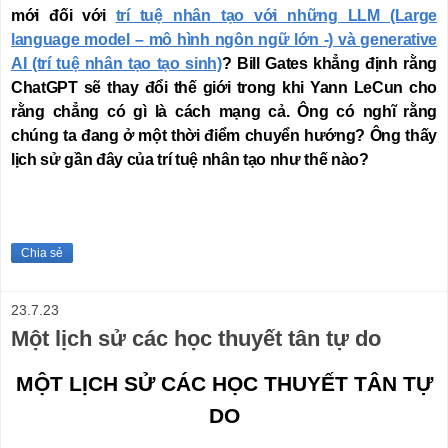
mới đối với
trí tuệ nhân tạo với những LLM (Large
language model – mô hình ngôn ngữ lớn -) và generative
AI (trí tuệ nhân tạo tạo sinh)
? Bill Gates khẳng định rằng
ChatGPT sẽ thay đổi thế giới trong khi Yann LeCun cho
rằng chẳng có gì là cách mạng cả. Ông có nghĩ rằng
chúng ta đang ở một thời điểm chuyển hướng? Ông thấy
lịch sử gần đây của trí tuệ nhân tạo như thế nào?
Chia sẻ
23.7.23
Một lịch sử các học thuyết tân tự do
MỘT LỊCH SỬ CÁC HỌC THUYẾT TÂN TỰ
DO