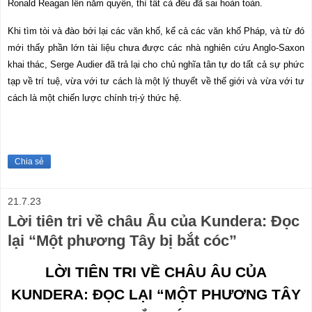
Ronald Reagan lên nắm quyền, thì tất cả đều đã sai hoàn toàn.
Khi tìm tòi và đào bới lại các văn khố, kể cả các văn khố Pháp, và từ đó
mới thấy phần lớn tài liệu chưa được các nhà nghiên cứu Anglo-Saxon
khai thác, Serge Audier đã trả lại cho chủ nghĩa tân tự do tất cả sự phức
tạp về trí tuệ, vừa với tư cách là một lý thuyết về thế giới và vừa với tư
cách là một chiến lược chính trị-ý thức hệ.
Chia sẻ
21.7.23
Lời tiên tri về châu Âu của Kundera: Đọc
lại “Một phương Tây bị bắt cóc”
LỜI TIÊN TRI VỀ CHÂU ÂU CỦA
KUNDERA: ĐỌC LẠI “MỘT PHƯƠNG TÂY