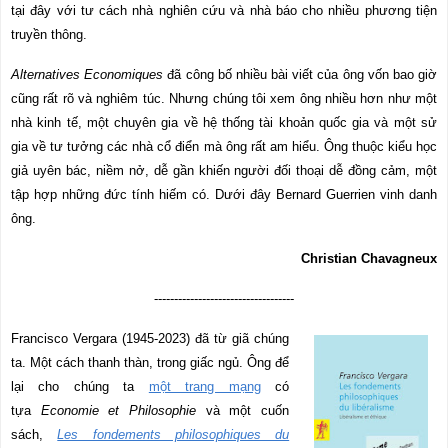
tại đây với tư cách nhà nghiên cứu và nhà báo cho nhiều phương tiện
truyền thông.
Alternatives Economiques
đã công bố nhiều bài viết của ông vốn bao giờ
cũng rất rõ và nghiêm túc. Nhưng chúng tôi xem ông nhiều hơn như một
nhà kinh tế, một chuyên gia về hệ thống tài khoản quốc gia và một sử
gia về tư tưởng các nhà cổ điển mà ông rất am hiểu. Ông thuộc kiểu học
giả uyên bác, niềm nở, dễ gần khiến người đối thoại dễ đồng cảm, một
tập hợp những đức tính hiếm có. Dưới đây Bernard Guerrien vinh danh
ông.
Christian Chavagneux
-----------------------------------
Francisco Vergara (1945-2023) đã từ giã chúng
ta. Một cách thanh thàn, trong giấc ngủ. Ông để
lại cho chúng ta
một trang mạng
có
tựa
Economie et Philosophie
và một cuốn
sách,
Les fondements philosophiques du