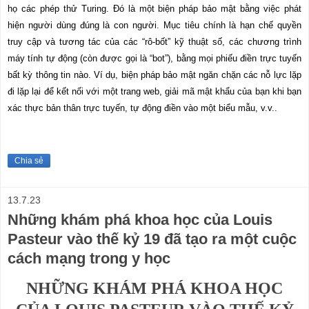
họ các phép thử Turing. Đó là một biện pháp bảo mật bằng việc phát
hiện người dùng đúng là con người. Mục tiêu chính là hạn chế quyền
truy cập và tương tác của các “rô-bốt” kỹ thuật số, các chương trình
máy tính tự động (còn được gọi là “bot”), bằng mọi phiếu điền trực tuyến
bất kỳ thông tin nào. Ví dụ, biện pháp bảo mật ngăn chặn các nỗ lực lặp
đi lặp lại để kết nối với một trang web, giải mã mật khẩu của bạn khi bạn
xác thực bản thân trực tuyến, tự động điền vào một biểu mẫu, v.v..
Chia sẻ
13.7.23
Những khám phá khoa học của Louis
Pasteur vào thế kỷ 19 đã tạo ra một cuộc
cách mạng trong y học
NHỮNG KHÁM PHÁ KHOA HỌC