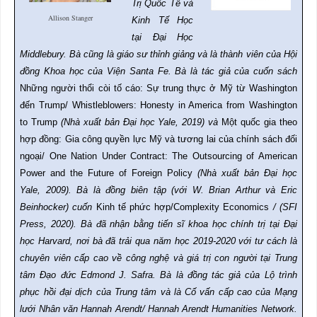
Trị Quốc Tế và
Allison Stanger
Kinh Tế Học
tại Đại Học
Middlebury. Bà cũng là giáo sư thỉnh giảng và là thành viên của Hội
đồng Khoa học của Viện Santa Fe. Bà là tác giả của cuốn sách
Những người thổi còi tố cáo: Sự trung thực ở Mỹ từ Washington
đến Trump/ Whistleblowers: Honesty in America from Washington
to Trump
(Nhà xuất bản Đại học Yale, 2019) và
Một quốc gia theo
hợp đồng: Gia công quyền lực Mỹ và tương lai của chính sách đối
ngoại/ One Nation Under Contract: The Outsourcing of American
Power and the Future of Foreign Policy
(Nhà xuất bản Đại học
Yale, 2009). Bà là đồng biên tập (với W. Brian Arthur và Eric
Beinhocker) cuốn
Kinh tế phức
hợp/Complexity Economics
/
(SFI
Press, 2020). Bà đã nhận bằng tiến sĩ khoa học chính trị tại Đại
học Harvard, nơi bà đã trải qua năm học 2019-2020 với tư cách là
chuyên viên cấp cao về công nghệ và giá trị con người tại Trung
tâm Đạo đức Edmond J. Safra. Bà là đồng tác giả của Lộ trình
phục hồi đại dịch của Trung tâm và là Cố vấn cấp cao của Mạng
lưới Nhân văn Hannah Arendt/ Hannah Arendt Humanities Network.