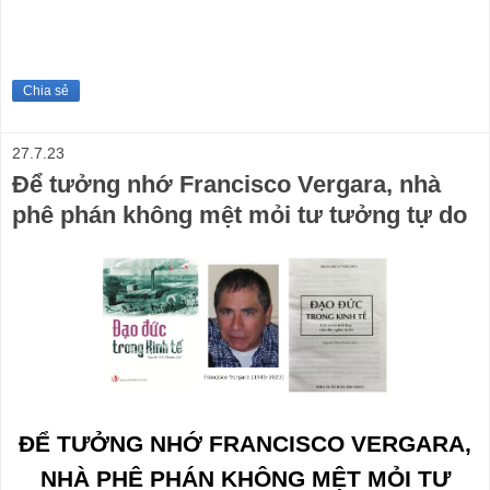
Chia sẻ
27.7.23
Để tưởng nhớ Francisco Vergara, nhà
phê phán không mệt mỏi tư tưởng tự do
ĐỂ TƯỞNG NHỚ FRANCISCO VERGARA,
NHÀ PHÊ PHÁN KHÔNG MỆT MỎI TƯ