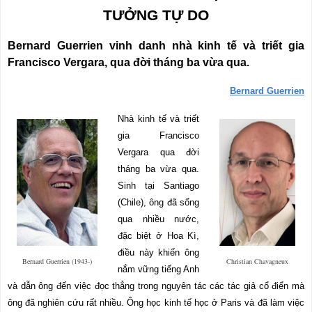
TƯỞNG TỰ DO
Bernard Guerrien vinh danh nhà kinh tế và triết gia
Francisco Vergara, qua đời tháng ba vừa qua.
Bernard Guerrien
Nhà kinh tế và triết
gia Francisco
Vergara qua đời
tháng ba vừa qua.
Sinh tại Santiago
(Chile), ông đã sống
qua nhiều nước,
đặc biệt ở Hoa Kì,
điều này khiến ông
Bernard Guerrien (1943-)
Christian Chavagneux
nắm vững tiếng Anh
và dẫn ông đến việc đọc thẳng trong nguyên tác các tác giả cổ điển mà
ông đã nghiên cứu rất nhiều. Ông học kinh tế học ở Paris và đã làm việc