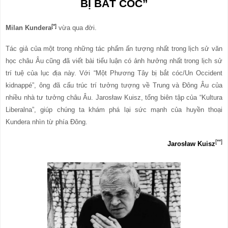
BỊ BẮT CÓC”
[*]
Milan Kundera
vừa qua đời.
Tác giả của một trong những tác phẩm ấn tượng nhất trong lịch sử văn
học châu Âu cũng đã viết bài tiểu luận có ảnh hưởng nhất trong lịch sử
trí tuệ của lục địa này. Với “Một Phương Tây bị bắt cóc/Un Occident
kidnappé”, ông đã cấu trúc trí tưởng tượng về Trung và Đông Âu của
nhiều nhà tư tưởng châu Âu. Jarosław Kuisz, tổng biên tập của “Kultura
Liberalna”, giúp chúng ta khám phá lại sức mạnh của huyền thoại
Kundera nhìn từ phía Đông.
[**]
Jarosław Kuisz