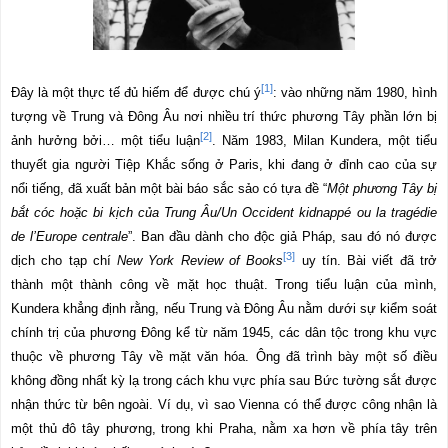
[1]
Đây là một thực tế đủ hiếm để được chú ý
: vào những năm 1980, hình
tượng về Trung và Đông Âu nơi nhiều trí thức phương Tây phần lớn bị
[2]
ảnh hưởng bởi… một tiểu luận
. Năm 1983, Milan Kundera, một tiểu
thuyết gia người Tiệp Khắc sống ở Paris, khi đang ở đỉnh cao của sự
nổi tiếng, đã xuất bản một bài báo sắc sảo có tựa đề “
Một phương Tây bị
bắt cóc hoặc bi kịch của Trung Âu/Un Occident kidnappé ou la tragédie
de l’Europe centrale
”. Ban đầu dành cho độc giả Pháp, sau đó nó được
[3]
dịch cho tạp chí
New York Review of Books
uy tín. Bài viết đã trở
thành một thành công về mặt học thuật. Trong tiểu luận của mình,
Kundera khẳng định rằng, nếu Trung và Đông Âu nằm dưới sự kiểm soát
chính trị của phương Đông kể từ năm 1945, các dân tộc trong khu vực
thuộc về phương Tây về mặt văn hóa. Ông đã trình bày một số điều
không đồng nhất kỳ lạ trong cách khu vực phía sau Bức tường sắt được
nhận thức từ bên ngoài. Ví dụ, vì sao Vienna có thể được công nhận là
một thủ đô tây phương, trong khi Praha, nằm xa hơn về phía tây trên