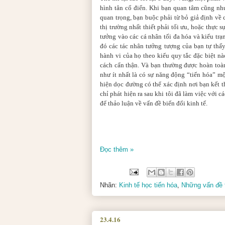
hình tân cổ điển. Khi bạn quan tâm cũng như 
quan trọng, bạn buộc phải từ bỏ giả định về 
thị trường nhất thiết phải tối ưu, hoặc thực s
tưởng vào các cá nhân tối đa hóa và kiểu trạ
đó các tác nhân tưởng tượng của bạn tự thấy
hành vi của họ theo kiểu quy tắc đặc biệt n
cách cẩn thận. Và bạn thường được hoàn toàn
như ít nhất là có sự năng động “tiến hóa” m
hiện dọc đường có thể xác định nơi bạn kết th
chỉ phát hiện ra sau khi tôi đã làm việc với
để thảo luận về vấn đề biến đổi kinh tế.
Đọc thêm »
Nhãn:
Kinh tế học tiến hóa
,
Những vấn đề t
23.4.16