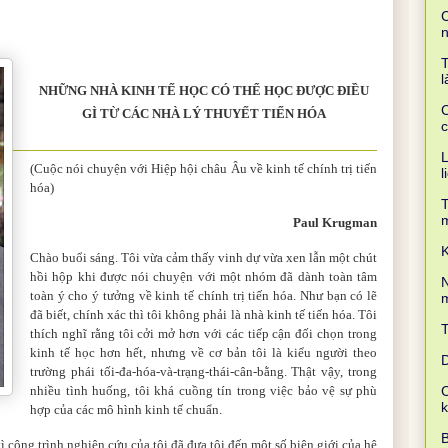
C
T
l
NHỮNG NHÀ KINH TẾ HỌC CÓ THỂ HỌC ĐƯỢC ĐIỀU
C
GÌ TỪ CÁC NHÀ LÝ THUYẾT TIẾN HÓA
c
L
(
C
uộc nói chuyện
với
Hiệp hội
châu Âu về
kinh tế chính trị
tiến
l
hóa
)
T
Paul Krugman
K
Chào buổi sáng. Tôi vừa cảm thấy vinh dự vừa xen lẫn một chút
hồi hộp khi được nói chuyện với một nhóm đã dành toàn tâm
N
toàn ý cho ý tưởng về kinh tế chính trị tiến hóa. Như bạn c
ó
lẽ
m
đã biết, chính xác thì tôi không phải là nhà kinh tế tiến hóa. Tôi
thích nghĩ rằng tôi cởi mở hơn với các tiếp cận đối chọn trong
kinh tế học hơn hết, nhưng về cơ bản tôi là kiểu người theo
D
trường phái tối-đa-hóa-và-trạng-thái-cân-bằng. Thật vậy, trong
nhiều tình huống, tôi khá cuồng tín trong việc bảo vệ sự phù
C
hợp của các mô hình kinh tế chuẩn.
B
vì công trình nghiên cứu của tôi đã đưa tôi đến một số biên giới của hệ