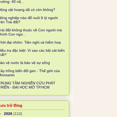
rưởng: 40 nă...
Động vật hoang dã có còn không?
ông nghiệp nào để nuôi 6 tỷ người
rên Trái đất?
rái đất không thuộc về Con người mà
hính Con ngư...
hời đại nhôm: Tiện nghi và hiểm họa
iều tra đặc biệt: Vì sao các bãi cát biến
mất?
ảo vệ nước là bảo vệ sự sống
ây trồng biến đổi gen - Thế giới của
Monsanto
TRUNG TÂM NGHIÊN CỨU PHÁT
TRIỂN - ĐẠI HỌC MỞ TP.HCM
Lưu trữ Blog
►
2026
(112)