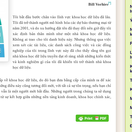
[*]
Bill Vorhies
Tôi bắt đầu bước chân vào lĩnh vực khoa học dữ liệu đã lâu.
Tôi đã trở thành người mô hình hóa các dự báo thương mại từ
năm 2001, và do xu hướng đặt tên đã thay đổi nên giờ đây tôi
xác định bản thân mình như một nhà khoa học dữ liệu.
k
Không ai trao cho tôi danh hiệu này. Nhưng thông qua việc
xem xét các tài liệu, các danh sách công việc và các đồng
nghiệp của tôi trong lĩnh vực này đã cho thấy rằng tên gọi
L
nhà khoa học dữ liệu truyền đạt rõ ràng nhất những kiến thức
và kinh nghiệm gì của tôi đã khiến tôi trở thành nhà khoa
học dữ liệu.
k
p về khoa học dữ liệu, do đó bạn đưa bằng cấp của mình ra để xác
g điều này cũng tương đối mới, với tất cả sự tôn trọng, nếu bạn chỉ
 vẫn là một người mới bắt đầu. Những người trong chúng ta sử dụng
 từ sự kết hợp giữa những nền tảng kinh doanh, khoa học chính xác,
M