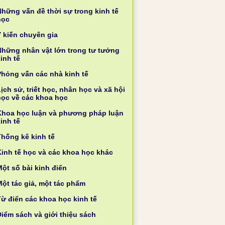
Những vấn đề thời sự trong kinh tế
học
Ý kiến chuyên gia
Những nhân vật lớn trong tư tưởng
inh tế
Phỏng vấn các nhà kinh tế
ịch sử, triết học, nhân học và xã hội
học về các khoa học
Khoa học luận và phương pháp luận
inh tế
Thống kê kinh tế
Kinh tế học và các khoa học khác
ột số bài kinh điển
Một tác giả, một tác phẩm
Từ điển các khoa học kinh tế
Điểm sách và giới thiệu sách