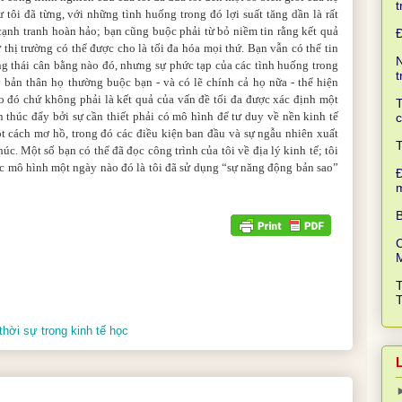
t
tôi đã từng, với những tình huống trong đó lợi suất tăng dần là rất
cạnh tranh hoàn hảo; bạn cũng buộc phải từ bỏ niềm tin rằng kết quả
ự thị trường có thể được cho là tối đa hóa mọi thứ. Bạn vẫn có thể tin
N
ng thái cân bằng nào đó, nhưng sự phức tạp của các tình huống trong
t
 bản thân họ thường buộc bạn - và có lẽ chính cả họ nữa - thể hiện
ào đó chứ không phải là kết quả của vấn đề tối đa được xác định một
T
 thúc đẩy bởi sự cần thiết phải có mô hình để tư duy về nền kinh tế
c
ột cách mơ hồ, trong đó các điều kiện ban đầu và sự ngẫu nhiên xuất
T
úc. Một số bạn có thể đã đọc công trình của tôi về địa lý kinh tế; tôi
 các mô hình một ngày nào đó là tôi đã sử dụng “sự năng động bản sao”
Đ
B
C
hời sự trong kinh tế học