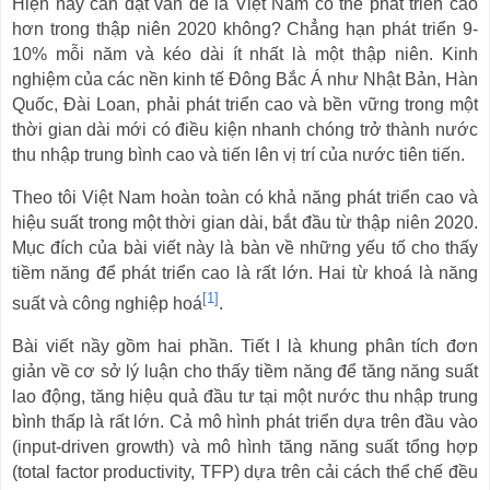
Hiện nay cần đặt vấn đề là Việt Nam có thể phát triển cao
hơn trong thập niên 2020 không? Chẳng hạn phát triển 9-
10% mỗi năm và kéo dài ít nhất là một thập niên. Kinh
nghiệm của các nền kinh tế Đông Bắc Á như Nhật Bản, Hàn
Quốc, Đài Loan, phải phát triển cao và bền vững trong một
thời gian dài mới có điều kiện nhanh chóng trở thành nước
thu nhập trung bình cao và tiến lên vị trí của nước tiên tiến.
Theo tôi Việt Nam hoàn toàn có khả năng phát triển cao và
hiệu suất trong một thời gian dài, bắt đầu từ thập niên 2020.
Mục đích của bài viết này là bàn về những yếu tố cho thấy
tiềm năng để phát triển cao là rất lớn. Hai từ khoá là năng
[1]
suất và công nghiệp hoá
.
Bài viết nầy gồm hai phần. Tiết I là khung phân tích đơn
giản về cơ sở lý luận cho thấy tiềm năng để tăng năng suất
lao động, tăng hiệu quả đầu tư tại một nước thu nhập trung
bình thấp là rất lớn. Cả mô hình phát triển dựa trên đầu vào
(input-driven growth) và mô hình tăng năng suất tổng hợp
(total factor productivity, TFP) dựa trên cải cách thể chế đều