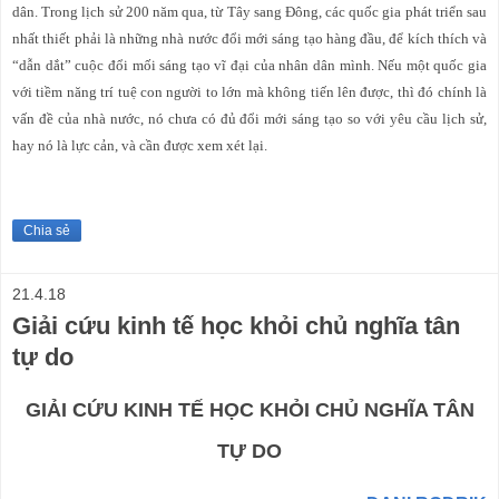
dân. Trong lịch sử 200 năm qua, từ Tây sang Đông, các quốc gia phát triển sau
nhất thiết phải là những nhà nước đổi mới sáng tạo hàng đầu, để kích thích và
“dẫn dắt” cuộc đổi mối sáng tạo vĩ đại của nhân dân mình. Nếu một quốc gia
với tiềm năng trí tuệ con người to lớn mà không tiến lên được, thì đó chính là
vấn đề của nhà nước, nó chưa có đủ đổi mới sáng tạo so với yêu cầu lịch sử,
hay nó là lực cản, và cần được xem xét lại.
Chia sẻ
21.4.18
Giải cứu kinh tế học khỏi chủ nghĩa tân
tự do
GIẢI CỨU KINH TẾ HỌC KHỎI CHỦ NGHĨA TÂN
TỰ DO