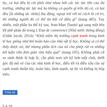
họ, cả hai đều bị chi phối như nhau bởi các tác lực lớn của thị
trường, những tác lực mà họ không có quyền gì trên đó cả, cả hai
đều
[là những tác nhân]
thụ động, ngoại trừ với tư cách là cử tri,
thì những người đó có thể tin bất cứ điều gì
” (trang 485).
Tuy
nhiên, một phần ba thế kỷ sau, Jean-Marc Daniel gạt sang một bên
lời phê phán
đó trong
L’Etat de connivence
[
Nhà nước thông đồng
]
(Odile Jacob, 2014): “
Khái niệm thị trường
cạnh tranh
trong kinh
tế học giống như khí hoàn hảo của nhà vật lý học.
Không ai có thể
thấy được nó, thế nhưng phân tích của nó cho phép rút ra những
kết luận vừa đơn giản vừa hiệu quả
” (trang 105).
Không phải cứ
so sánh được là hợp lý, cần phải xem xét kỹ hơn một chút, dưới
góc độ mổ xẻ của các nhà kinh tế học, điều tốt và điều xấu của sự
cạnh tranh thuần túy, hoàn hảo, lành mạnh, tự do và không bị bóp
méo.
Chia sẻ
5.4.18