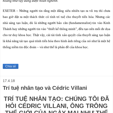
hoảng như vậy đáng được hoan nghênh.
EXETER – Những người tin rằng một đấng siêu nhiên tạo ra vũ trụ thì chưa
bao giờ đặt ra một thách thức có tính trí tuệ cho thuyết tiến hóa. Nhưng các
nhà sáng tạo luận, dù là những người bảo căn (
fundamentalist
) tin vào Kinh
Thánh hay những người tin vào “thiết kế thông minh”, đều tạo nên mối đe dọa
cho tư duy khoa học. Thật vậy, cái tài tình xảo quyệt của thuyết sáng tạo luận
là khả năng tái tạo quá trình tiến hóa theo hình ảnh riêng của nó như là một hệ
thống niềm tin độc đoán – và như thế là phản đề của khoa học.
Chia sẻ
17.4.18
Trí tuệ nhân tạo và Cédric Villani
TRÍ TUỆ NHÂN TẠO: CHÚNG TÔI ĐÃ
HỎI CÉDRIC VILLANI, ÔNG TRÔNG
THẾ GIỚI CỦA NGÀY MAI NHƯ THẾ