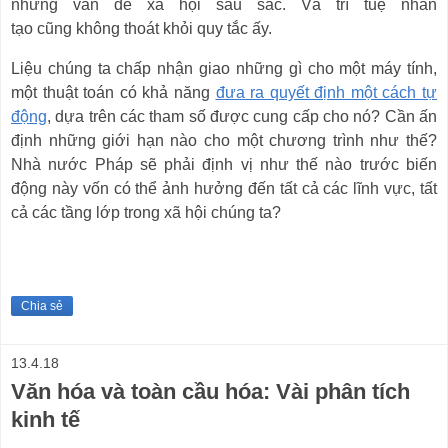
những vấn đề xã hội sâu sắc. Và trí tuệ nhân
tạo
cũng
không thoát khỏi quy tắc ấy.
Liệu chúng ta chấp nhận giao những gì cho một máy tính,
một thuật toán có khả năng
đưa ra quyết định một cách tự
động
, dựa trên các tham số được cung cấp cho nó?
Cần ấn
định những giới hạn nào cho một chương trình như thế?
Nhà nước Pháp sẽ phải định vị như thế nào trước biến
động này vốn có thể ảnh hưởng đến tất cả các lĩnh vực, tất
cả các tầng lớp trong xã hội chúng ta?
Chia sẻ
13.4.18
Văn hóa và toàn cầu hóa: Vài phân tích
kinh tế