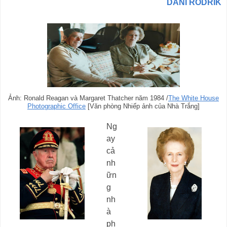
DANI RODRIK
Ảnh: Ronald Reagan và Margaret Thatcher năm 1984 /
The White House
Photographic Office
[Văn phòng Nhiếp ảnh của Nhà Trắng]
Ng
ay
cả
nh
ữn
g
nh
à
ph