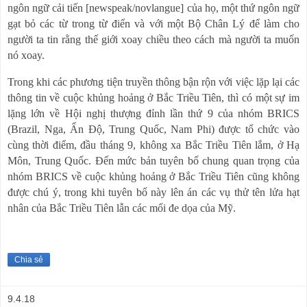
ngôn ngữ cải tiến [newspeak/
novlangue
] của họ, một thứ ngôn ngữ
gạt bỏ các từ trong từ điển và với một Bộ Chân Lý để làm cho
người ta tin rằng thế giới xoay chiều theo cách mà người ta muốn
nó xoay.
Trong khi các phương tiện truyền thông bận rộn với việc lặp lại các
thông tin về cuộc khủng hoảng ở Bắc Triều Tiên, thì có một sự im
lặng lớn về Hội nghị thượng đỉnh lần thứ 9 của nhóm BRICS
(Brazil, Nga, Ấn Độ, Trung Quốc, Nam Phi) được tổ chức vào
cùng thời điểm, đầu tháng 9, không xa Bắc Triều Tiên lắm, ở Hạ
Môn, Trung Quốc. Đến mức bản tuyên bố chung quan trọng của
nhóm BRICS về cuộc khủng hoảng ở Bắc Triều Tiên cũng không
được chú ý, trong khi tuyên bố này lên án các vụ thử tên lửa hạt
nhân của Bắc Triều Tiên lẫn các mối đe dọa của Mỹ.
Chia sẻ
9.4.18