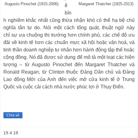
Augusto Pinochet (1915-2006)
Margaret Thatcher (1925-2013)
ê
bìn
h
nghiêm
khắc nhất cũng thừa nhận khó có thể hạ bệ chủ
nghĩa tân tự do. Nói
một cách tổng quát
,
thuật ngữ này
chỉ
sự ưa chuộng thị trường hơn chính phủ, các chế độ ưu
đãi về kinh tế hơn các chuẩn mực xã hội hoặc văn hoá, và
tinh thần doanh nghiệp tư nhân hơn hành động tập thể hoặc
cộng đồng. Nó đã được sử dụng để mô tả một loạt các hiện
tượng – từ Augusto Pinochet đến Margaret Thatcher và
Ronald Reagan, từ Clinton thuộc Đảng Dân chủ và Đảng
Lao động Mới của Anh đến việc mở cửa kinh tế ở Trung
Quốc và cuộc cải cách nhà nước phúc lợi ở Thụy Điển.
Chia sẻ
19.4.18