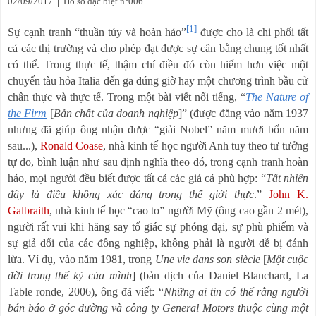
02/09/2017 │
Hồ sơ đặc biệt
n°006
[1]
Sự cạnh tranh “thuần túy và hoàn hảo”
được cho là chi phối tất
cả các thị trường và cho phép đạt được sự cân bằng chung tốt nhất
có thể.
Trong thực tế, thậm chí điều đó còn hiếm hơn việc một
chuyến tàu hỏa Italia đến ga đúng giờ hay một chương trình bầu cử
chân thực và thực tế.
Trong một bài viết nổi tiếng, “
The Nature of
the Firm
[
Bản chất của doanh nghiệp
]
” (được đăng vào năm 1937
nhưng đã giúp ông nhận được “giải Nobel” năm mươi bốn năm
sau...),
Ronald Coase
, nhà kinh tế học người Anh tuy theo tư tưởng
tự do, bình luận như sau định nghĩa theo đó, trong cạnh tranh hoàn
hảo, mọi người đều biết được tất cả các giá cả phù hợp: “
Tất nhiên
đây là điều
không xác đáng trong thế giới thực
.”
John K.
Galbraith
, nhà kinh tế học “cao to” người Mỹ (ông cao gần 2 mét),
người rất vui khi hăng say tố giác sự phóng đại, sự phù phiếm và
sự giả dối của các đồng nghiệp, không phải là người dễ bị đánh
lừa.
Ví dụ,
vào năm 1981, trong
Une vie dans son siècle
[
Một cuộc
đời trong thế kỷ của mình
]
(bản dịch của Daniel Blanchard,
La
Table ronde
, 2006), ông đã viết: “
Những ai tin có thể rằng người
bán báo ở góc đường và công ty General Motors thuộc cùng một