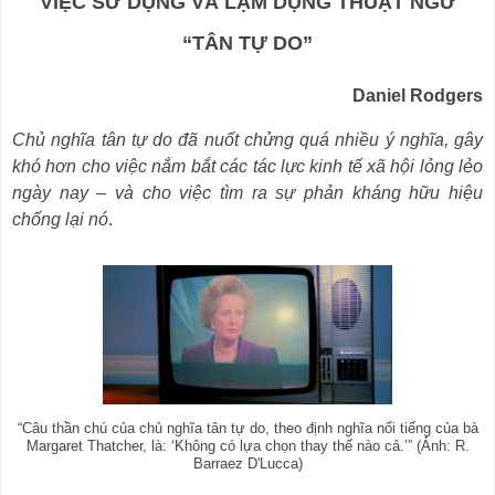
VIỆC SỬ DỤNG VÀ LẠM DỤNG THUẬT NGỮ
“TÂN TỰ DO”
Daniel Rodgers
Chủ nghĩa tân tự do đã nuốt chửng quá nhiều ý nghĩa, gây
khó hơn cho việc nắm bắt các tác lực kinh tế xã hội lỏng lẻo
ngày nay – và
cho việc tìm ra
sự phản kháng
hữu hiệu
chống lại nó
.
“Câu thần chú của chủ nghĩa tân tự do, theo định nghĩa nổi tiếng của bà
Margaret Thatcher, là: ‘Không có lựa chọn thay thế nào cả.’” (Ảnh: R.
Barraez D'Lucca)