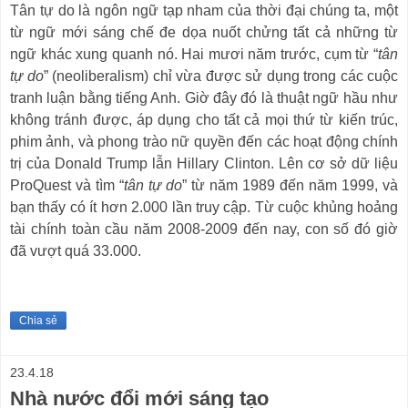
T
ân tự do là ngôn ngữ tạp nham của thời đại chúng ta, một
từ ngữ mới sáng chế đe dọa nuốt chửng tất cả những từ
ngữ khác xung quanh nó. Hai mươi năm trước,
cụm từ
“
tân
tự do
”
(neoliberalism)
chỉ vừa được sử dụng trong các cuộc
tranh luận bằng tiếng Anh. Giờ đây đó là thuật ngữ hầu như
không tránh được, áp dụng cho tất cả mọi thứ từ kiến
trúc,
phim ảnh, và phong trào nữ quyền đến các hoạt động chính
trị của Donald Trump lẫn Hillary Clinton. Lên cơ sở dữ liệu
ProQuest và tìm “
tân tự do
” từ năm 1989 đến năm 1999, và
bạn thấy có ít hơn 2.000 lần truy cập. Từ cuộc khủng hoảng
tài chính toàn cầu năm 2008-2009 đến nay, con số đó giờ
đã vượt quá 33.000.
Chia sẻ
23.4.18
Nhà nước đổi mới sáng tạo