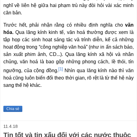
nghĩ về liên hệ giữa hai phạm trù này đòi hỏi vài xác minh
căn bản.
Trước hết, phải nhận rằng có nhiều định nghĩa cho
văn
hóa.
Qua lăng kính kinh tế, văn hoá thường được xem là
tập họp các sinh hoạt sáng tác và trình diễn, kể cả những
hoạt động trong “công nghiệp văn hoá” (như in ấn sách báo,
sản xuất phim ảnh, CD...). Qua lăng kính xã hội và nhân
chủng, văn hoá là bao gộp những phong cách, lề thói, tín
[1]
ngưỡng, của cộng đồng.
Nhìn qua lăng kính nào thì văn
hoá cũng luôn biến đổi theo thời gian, rõ rệt là từ thế hệ này
sang thế hệ khác.
Chia sẻ
11.4.18
Tin tốt và tin xấu đối với các nước thuộc