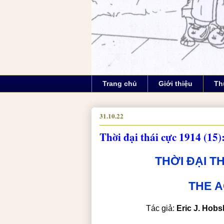
Trang chủ
Giới thiệu
Th
31.10.22
Thời đại thái cực 1914 (1
THỜI ĐẠI TH
THE
A
Tác giả:
Eric J. Hob