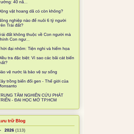
rưởng: 40 nă...
Động vật hoang dã có còn không?
ông nghiệp nào để nuôi 6 tỷ người
rên Trái đất?
rái đất không thuộc về Con người mà
hính Con ngư...
hời đại nhôm: Tiện nghi và hiểm họa
iều tra đặc biệt: Vì sao các bãi cát biến
mất?
ảo vệ nước là bảo vệ sự sống
ây trồng biến đổi gen - Thế giới của
Monsanto
TRUNG TÂM NGHIÊN CỨU PHÁT
TRIỂN - ĐẠI HỌC MỞ TP.HCM
Lưu trữ Blog
►
2026
(113)