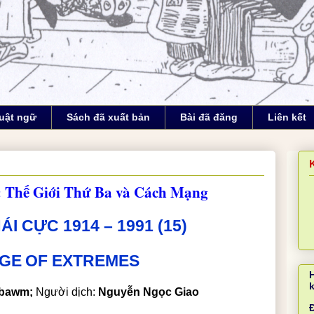
uật ngữ
Sách đã xuất bản
Bài đã đăng
Liên kết
5): Thế Giới Thứ Ba và Cách Mạng
ÁI CỰC 1914 – 1991 (
15
)
GE
OF
EXTREMES
sbawm;
Người dịch:
Nguyễn Ngọc Giao
Đ