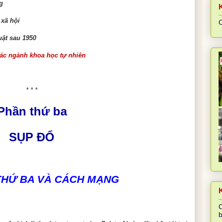
g
xã hội
C
uật sau 1950
các ngành khoa học tự nhiên
* * *
Phần thứ
ba
SỤP ĐỔ
 THỨ BA VÀ CÁCH MẠNG
K
C
b