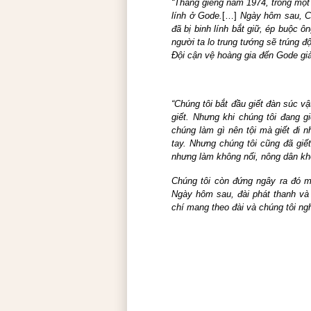
“Tháng giêng năm 1974, trong một c
lính ở Gode.
[…]
Ngày hôm sau, Cu
đã bị binh lính bắt giữ, ép buộc ô
người ta lo trung tướng sẽ trúng 
Đội cận vệ hoàng gia đến Gode giả
“Chúng tôi bắt đầu giết đàn súc v
giết. Nhưng khi chúng tôi đang 
chúng làm gì nên tội mà giết đi n
tay. Nhưng chúng tôi cũng đã giết
nhưng làm không nổi, nông dân kh
Chúng tôi còn đứng ngây ra đó m
Ngày hôm sau, đài phát thanh và 
chí mang theo đài và chúng tôi ng