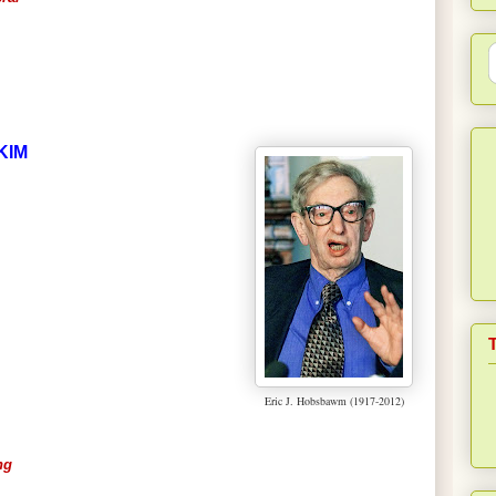
KIM
Eric J. Hobsbawm (1917-2012)
ng