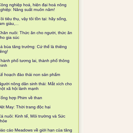
ông nghiệp hoá, hiện đại hoá nông
nghiệp: Năng suất muôn năm!
ôi tiêu thụ, vậy tôi tồn tại: hãy sống,
àm giàu,...
hăn nuôi: Thức ăn cho người, thức ăn
ho gia súc
á bùa tăng trưởng: Cứ thể là thiêng
iêng!
hành phố tương lai, thành phố thông
minh
ế hoạch đào thải non sản phẩm
gười nông dân sinh thái: Mắt xích cho
ột xã hội lành mạnh
Tổng hợp Phim về than
ệt May: Thời trang độc hại
á nuôi: Kinh tế, Môi trường và Sức
khỏe
áo cáo Meadows về giới hạn của tăng