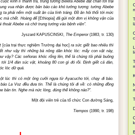
uộc kinh lí thanh tra, trung tướng Beleta Abebe đặt chân tới trại
C
ng vua nhận được bản báo cáo khó tưởng tượng: tướng Abebe
ng ta phải nếm một suất ăn của lính tráng. Đồ ăn hôi thối tới mức
độc mà chết. Hoàng đế
[Ethiopia]
đã gửi một đơn vị không vận của
T
l
i thoát Abebe và chở trung tướng vào bệnh viện”.
C
Jyszard KAPUSCINSKI,
The Emperor
(1983, tr. 130)
c
ật
[của trại thực nghiệm Trường đại học]
ra sức giết bao nhiêu thì
L
giết như vậy thì những bà nông dân khóc lóc: mấy con vật này,
l
hư vậy? Các señoras khóc rống lên, thế là chúng tôi phải buông
T
 tới 1/4 đàn súc vật, khoảng 80 con gì đó rồi. Định giết cả đàn,
óc lóc dữ quá.
K
ột lúc thì có một ông cưỡi ngựa từ Ayacucho tới, chạy đi báo.
báo La Voz đều đưa tin. Thế là chúng tôi đi về: có những đồng
N
m
he bản tin. Nghe mà nức lòng, đúng thế không nào?
”
.
Một đội viên trẻ của tổ chức Con đường Sáng,
D
Tiempos
(1990, tr. 198)
C
B
I