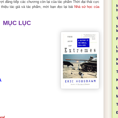
ượt đăng tiếp các chương còn lại của tác phẩm Thời đại thái cực
 thiệu tác giả và tác phẩm, mời bạn đọc lại bài
Nhà sử học của
MỤC LỤC
k
L
k
A
M
ral