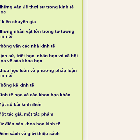
Những vấn đề thời sự trong kinh tế
học
Ý kiến chuyên gia
Những nhân vật lớn trong tư tưởng
inh tế
Phỏng vấn các nhà kinh tế
ịch sử, triết học, nhân học và xã hội
học về các khoa học
Khoa học luận và phương pháp luận
inh tế
Thống kê kinh tế
Kinh tế học và các khoa học khác
ột số bài kinh điển
Một tác giả, một tác phẩm
Từ điển các khoa học kinh tế
Điểm sách và giới thiệu sách