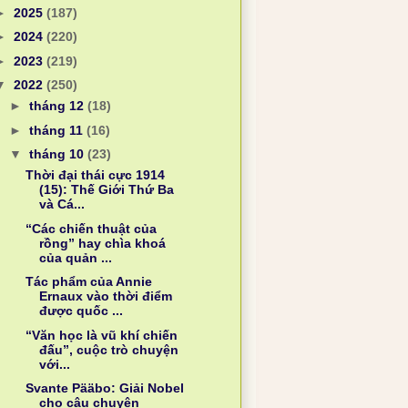
►
2025
(187)
►
2024
(220)
►
2023
(219)
▼
2022
(250)
►
tháng 12
(18)
►
tháng 11
(16)
▼
tháng 10
(23)
Thời đại thái cực 1914
(15): Thế Giới Thứ Ba
và Cá...
“Các chiến thuật của
rồng” hay chìa khoá
của quản ...
Tác phẩm của Annie
Ernaux vào thời điểm
được quốc ...
“Văn học là vũ khí chiến
đấu”, cuộc trò chuyện
với...
Svante Pääbo: Giải Nobel
cho câu chuyện