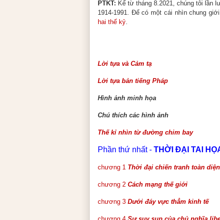
PTKT:
Kể từ tháng 8.2021, chúng tôi lần l
1914-1991. Để có một cái nhìn chung giới
hai thế kỷ
.
Lời tựa và Cảm tạ
Lời tựa bản tiếng Pháp
Hình ảnh minh họa
Chú thích các hình ảnh
Thế kỉ nhìn từ đường chim bay
Phần thứ nhất -
THỜI ĐẠI TAI HỌ
chương 1
Thời đại chiến tranh toàn diện
chương 2
Cách mạng thế giới
chương 3
Dưới đáy vực thẳm kinh tế
chương 4
Sự suy sụp của chủ nghĩa libe