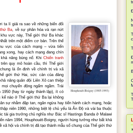
t
N
i ta lí giải ra sao về những biến đổi
t
 thứ Ba
, về sự phân hóa và rạn nứt
T
a khu vực này, Thế giới thứ Ba khác
c
Nhất trên một điểm cơ bản. Trên thế
khu vực của cách mạng – vừa tiến
T
ng xong, hay cách mạng đang chín
Đ
 khả năng bùng nổ. Khi
Chiến tranh
trên quy mô hoàn cầu, thì Thế giới
chung là ổn định về chính trị và xã
B
hế giới thứ Hai, sức cản của đảng
khả năng quân đội Liên Xô can thiệp
C
 mọi chuyển động ngấm ngầm. Trái
Houphouët-Boigny (1905-1993)
m 1950 (hay từ ngày thành lập), ít có
 kể nào ở Thế giới thứ Ba lại không
quân sự nhằm đập tan, ngăn ngừa hay tiến hành cách mạng, hoặc
 thập niên 1990, những biệt lệ chủ yếu là Ấn Độ và vài ba thuộc
độc tài gia trưởng chủ nghĩa như Bác sĩ Hastings Banda ở Malawi
o đến năm 1994, Houphouët-Boigny, người hùng tưởng như bất khả
 xã hội và chính trị đã tạo thành mẫu số chung của Thế giới thứ