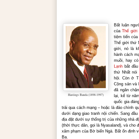
Bất luận ngườ
của
Thế giới
tiệm tiến củ
Thế giới thứ 
giới, nó là 
hành cách mạ
muồi, hay có
Lạnh
bắt đầu 
thứ Nhất nói 
hội. Còn ở T
Cộng sản và 
đã ngăn chận
Hastings Banda (1898-1997)
lại, kể từ nă
quốc gia đáng
trải qua cách mạng – hoặc là đảo chính 
dưới dạng giao tranh nội chiến. Sang đầu
địa đặt dưới sự thống trị của những nhà 
(thời thực dân, gọi là Nyasaland), và ch
xâm phạm của Bờ biển Ngà. Bất ổn định về
Ba.