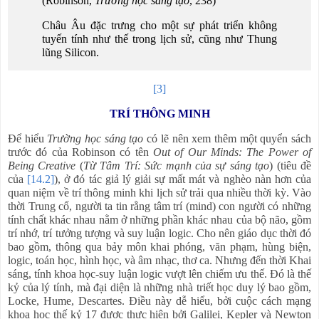
(Robinson,
Trường học sáng tạo
, 238)
Châu Âu đặc trưng cho một sự phát triển không
tuyến tính như thế trong lịch sử, cũng như Thung
lũng Silicon.
[3]
TRÍ THÔNG MINH
Để hiểu
Trường học sáng tạo
có lẽ nên xem thêm một quyển sách
trước đó của Robinson có tên
Out of Our Minds: The Power of
Being Creative
(
Từ Tâm Trí: Sức mạnh của sự sáng tạo
) (tiêu đề
của
[14.2]
), ở đó tác giả lý giải sự mất mát và nghèo nàn hơn của
quan niệm về trí thông minh khi lịch sử trải qua nhiều thời kỳ. Vào
thời Trung cổ, người ta tin rằng tâm trí (mind) con người có những
tính chất khác nhau nằm ở những phần khác nhau của bộ não, gồm
trí nhớ, trí tưởng tượng và suy luận logic. Cho nên giáo dục thời đó
bao gồm, thông qua bảy môn khai phóng, văn phạm, hùng biện,
logic, toán học, hình học, và âm nhạc, thơ ca. Nhưng đến thời Khai
sáng, tính khoa học-suy luận logic vượt lên chiếm ưu thế. Đó là thế
kỷ của lý tính, mà đại diện là những nhà triết học duy lý bao gồm,
Locke, Hume, Descartes. Điều này dễ hiểu, bởi cuộc cách mạng
khoa học thế kỷ 17 được thực hiện bởi Galilei, Kepler và Newton