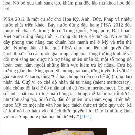
hóa. Nó bỏ qua tính sáng tạo, khám phá độc lập mà khoa học đòi
hỏi.
PISA 2012 là một cú sốc cho Hoa Kỳ, Anh, Đức, Pháp và nhiều
nước phát triển khác. Bảy nước đứng đầu hạng PISA 2012 đều
thuộc về châu Á, trong đó có Trung Quốc, Singapore, Đài Loan.
Việt Nam đứng hàng thứ 17, trong khi Hoa Kỳ thứ 36! Nó sẽ thúc
đẩy phong trào nâng cao chuẩn hóa mạnh mẽ ở Mỹ và trên thế
giới. Nhưng thật sự kết quả PISA chưa nói lên tính quyết định
“hơn thua” của các quốc gia trong sáng tạo. Tăng trưởng kinh tế và
đổi mới sáng tạo được hỗ trợ bằng nhiều nhân tố, một số trong đó
hoàn toàn nằm ngoài những lãnh vực kiểm tra kỹ năng. Cựu bộ
trưởng giáo dục Singapore Shanmugaratnam, từng tuyên bố với tác
giả Fareed Zakaria, rằng “Cả hai chúng ta đều có chế độ (trọng đãi)
nhân tài. Quý vị có chế độ nhân tài tài năng (talent meritocracy),
phía chúng tôi là chế độ nhân tài thi cử (exam meritocracy). Có một
số tính chất của trí tuệ mà chúng ta không thể kiểm tra tốt được,
như tính sáng tạo, óc tò mò, đầu óc phiêu lưu, tham vọng. Trên hết,
nước Mỹ có một nền văn hóa học thách thức tri thức quy ước, kể
cả khi nó bao hàm việc thách thức quyền lực. Đây là những lãnh
vực mà Singapore phải học hỏi từ Mỹ.”
[10.1]