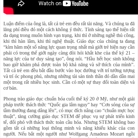
Luận điểm của ông là, tất cả trẻ em đều rất tài năng. Và chúng ta đã
lãng phí điều đó một cách không ý thức. Tính sáng tạo thể hiện rất
đa dạng trong muôn hình vạn trạng, khi thì ở những nghề thủ công,
khi thì hàn lâm, khi thì nghệ thuật. Giáo dục của chúng ta đang
“kìm hãm một số năng lực quan trọng nhất mà giới trẻ hiện nay cần
phải có trong thế giới ngày càng đòi hỏi khắt khe của thế kỷ 21 –
năng lực của tư duy sáng tạo”, ông nói. “Hầu hết học sinh không
bao giờ khám phá được toàn bộ khả năng và sở thích của mình”.
Tất cả trẻ em đều bắt đầu bước vào học đường với trí tưởng tượng
và trí óc phong phú, nhưng những tài sản tinh thần đó dần dần mai
một trong rất nhiều học sinh. Cần có một sự thay đổi toàn diện và
cơ bản.
Phong trào giáo dục chuẩn hóa cuối thế kỷ 20 ở Mỹ, như một giải
pháp trước thách thức “Quốc gia lâm nguy” hay “Cơn sóng của sự
tầm thường đang dâng lên”, có mục đích nâng cao “chuẩn mực học
thuật”, tăng cường giáo dục STEM để phục vụ sự phát triển kinh
tế, đối phó với thách thức toàn cầu hóa. Nhưng STEM không bao
gồm tất cả những loại thông minh và năng khiếu khác của con
người. Nếu bắt một người như Wolfgang Amadeus Mozart ngồi