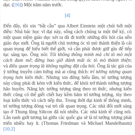
đại
. (
[16]
) Một trăm năm trước.
[4]
Đến đây, tôi xin “bắt cầu” qua Albert Einstein một chút bởi một
điều: Nhà bác học vĩ đại này, sống cách chúng ta một thế kỷ, có
một quan niệm giáo dục xét ra đã đi trước những đòi hỏi của nền
giáo dục mới. Ông là người chủ trương óc tò mò thánh thiện là cái
quan trọng để hiểu biết thế giới, và cần phải được giữ gìn để tiếp
tục sáng tạo. Ông nói:
Tôi không thông minh mà chỉ tò mò một
cách đam mê
;
đừng bao giờ đánh mất óc tò mò thánh thiện
;
và
điều quan trọng là
không ngừng đặt câu hỏi
. Ông là tác giả của
ý tưởng truyền cảm hứng mà ai cũng thích:
trí tưởng tượng quan
trọng hơn kiến thức
. Nhưng xin đừng hiểu lầm, trí tưởng tượng
này cũng phải đi kèm với kiến thức, để khỏi trở thành tưởng tượng
hão huyền. Năng lực tưởng tượng tăng theo tri thức, nhưng kiến
thức cũng có thể giết chết hay kềm hãm trí tưởng tượng, tùy theo
loại kiến thức và cách tiếp thu. Trong thời đại kinh tế thông minh,
trí tưởng tượng đóng vai trò rất quan trọng. Các nhà đổi mới sáng
tạo ở Thung lũng Silicon đã nói nhiều. Các nhà kinh tế cũng nói.
Lằn ranh giới tương lai giữa các quốc gia sẽ là trí tưởng tượng phát
triển nhiều hay ít. (Thomas Friedman và Michael Mandelbaum)
[10.2]