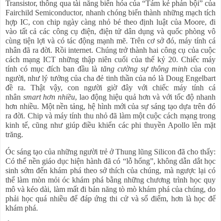
Transistor, thông qua tài năng biến hóa của “Tám kẻ phản bội” của
Fairchild Semiconductor, nhanh chóng biến thành những mạch tích
hợp IC, con chip ngày càng nhỏ bé theo định luật của Moore, đi
vào tất cả các công cụ điện, điện tử dân dụng và quốc phòng vô
cùng tiện lợi và có tác động mạnh mẽ. Trên cơ sở đó, máy tính cá
nhân đã ra đời. Rồi internet. Chúng trở thành hai công cụ của cuộc
cách mạng ICT những thập niên cuối của thế kỷ 20. Chiếc máy
tính có mục đích ban đầu là
tăng cường sự thông minh
của con
người, như lý tưởng của cha đẻ tinh thần của nó là Doug Engelbart
đề ra. Thật vậy, con người giờ đây với chiếc máy tính cá
nhân
smart hơn nhiều
, lao động hiệu quả hơn và với tốc độ nhanh
hơn nhiều. Một nền tảng, hệ hình mới của sự sáng tạo dựa trên đó
ra đời. Chip và máy tính thu nhỏ đã làm một cuộc cách mạng trong
kinh tế, cũng như giúp điều khiển các phi thuyền Apollo lên mặt
trăng.
Óc sáng tạo của những người trẻ ở Thung lũng Silicon đã cho thấy:
Có thể nền giáo dục hiện hành đã có “lỗ hổng”, không dẫn dắt học
sinh sớm đến khám phá theo sở thích của chúng, mà ngược lại có
thể làm mòn mỏi óc khám phá bằng những chương trình học quy
mô và kéo dài, làm mất đi bản năng tò mò khám phá của chúng, do
phải học quá nhiều để đáp ứng thi cử và số điểm, hơn là học để
khám phá.