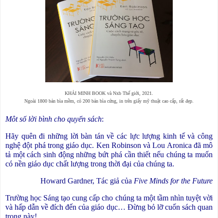
KHẢI MINH BOOK và Nxb Thế giới, 2021.
Ngoài 1800 bản bìa mềm, có 200 bản bìa cứng, in trên giấy mỹ thuật cao cấp, rất đẹp.
Môt số lời bình cho quyển sách
:
Hãy quên đi những lời bàn tán về các lực lượng kinh tế và công
nghệ đột phá trong giáo dục. Ken Robinson và Lou Aronica đã mô
tả một cách sinh động những bứt phá cần thiết nếu chúng ta muốn
có nền giáo dục chất lượng trong thời đại của chúng ta.
Howard Gardner, Tác giả của
Five Minds for the Future
Trường học Sáng tạo cung cấp cho chúng ta một tầm nhìn tuyệt vời
và hấp dẫn về đích đến của giáo dục… Đừng bỏ lỡ cuốn sách quan
trọng này!