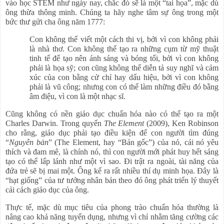
vào học STEM như ngày nay, chắc đó sẽ là một “tai họa”, mặc dù
ông thừa thông minh. Chúng ta hãy nghe tâm sự ông trong một
bức thư gửi cha ông năm 1777:
Con không thể viết một cách thi vị, bởi vì con không phải
là nhà thơ. Con không thể tạo ra những cụm từ mỹ thuật
tinh tế để tạo nên ánh sáng và bóng tối, bởi vì con không
phải là họa sỹ; con cũng không thể diễn tả suy nghĩ và cảm
xúc của con bằng cử chỉ hay dấu hiệu, bởi vì con không
phải là vũ công; nhưng con có thể làm những điều đó bằng
âm điệu, vì con là một nhạc sĩ.
Cũng không có nền giáo dục chuẩn hóa nào có thể tạo ra một
Charles Darwin. Trong quyển
The Element
(2009), Ken Robinson
cho rằng, giáo dục phải tạo điều kiện để con người tìm đúng
“
Nguyên bản
” (The Element, hay “Bản gốc”) của nó, cái nó yêu
thích và đam mê, là chính nó, thì con người mới phát huy hết sáng
tạo có thể lấp lánh như một vì sao. Đi trật ra ngoài, tài năng của
đứa trẻ sẽ bị mai một. Ông kể ra rất nhiều thí dụ minh họa. Đây là
“hạt giống” của tư tưởng nhân bản theo đó ông phát triển lý thuyết
cải cách giáo dục của ông.
Thực tế, mặc dù mục tiêu của phong trào chuẩn hóa thường là
nâng cao khả năng tuyển dụng, nhưng vì chỉ nhằm tăng cường các