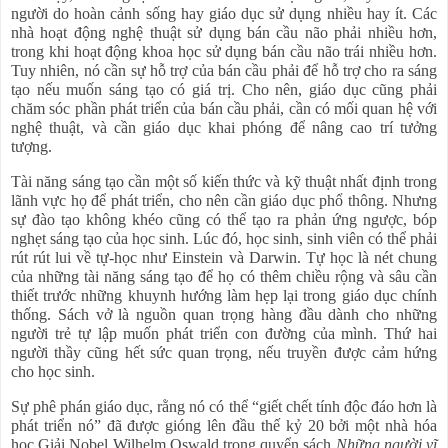
người do hoàn cảnh sống hay giáo dục sử dụng nhiều hay ít. Các
nhà hoạt động nghệ thuật sử dụng bán cầu não phải nhiều hơn,
trong khi hoạt động khoa học sử dụng bán cầu não trái nhiều hơn.
Tuy nhiên, nó cần sự hỗ trợ của bán cầu phải để hỗ trợ cho ra sáng
tạo nếu muốn sáng tạo có giá trị. Cho nên, giáo dục cũng phải
chăm sóc phần phát triển của bán cầu phải, cần có mối quan hệ với
nghệ thuật, và cần giáo dục khai phóng để nâng cao trí tưởng
tượng.
Tài năng sáng tạo cần một số kiến thức và kỹ thuật nhất định trong
lãnh vực họ để phát triển, cho nên cần giáo dục phổ thông. Nhưng
sự đào tạo không khéo cũng có thể tạo ra phản ứng ngược, bóp
nghẹt sáng tạo của học sinh. Lúc đó, học sinh, sinh viên có thể phải
rút rút lui về tự-học như Einstein và Darwin. Tự học là nét chung
của những tài năng sáng tạo để họ có thêm chiều rộng và sâu cần
thiết trước những khuynh hướng làm hẹp lại trong giáo dục chính
thống. Sách vở là nguồn quan trọng hàng đầu dành cho những
người trẻ tự lập muốn phát triển con đường của mình. Thứ hai
người thầy cũng hết sức quan trọng, nếu truyền được cảm hứng
cho học sinh.
Sự phê phán giáo dục, rằng nó có thể “giết chết tính độc đáo hơn là
phát triển nó” đã được gióng lên đầu thế kỷ 20 bởi một nhà hóa
học Giải Nobel Wilhelm Oswald trong quyển sách
Những người vĩ