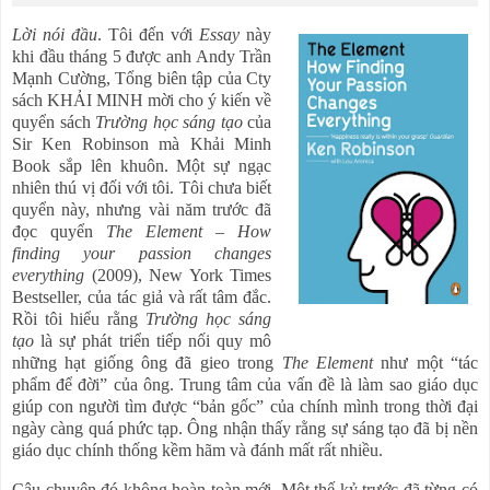
Lời nói đầu
. Tôi đến với
Essay
này
khi đầu tháng 5 được anh Andy Trần
Mạnh Cường, Tổng biên tập của Cty
sách KHẢI MINH mời cho ý kiến về
quyển sách
Trường học sáng tạo
của
Sir Ken Robinson mà Khải Minh
Book sắp lên khuôn. Một sự ngạc
nhiên thú vị đối với tôi. Tôi chưa biết
quyển này, nhưng vài năm trước đã
đọc quyển
The Element – How
finding your passion changes
everything
(2009), New York Times
Bestseller, của tác giả và rất tâm đắc.
Rồi tôi hiểu rằng
Trường học sáng
tạo
là sự phát triển tiếp nối quy mô
những hạt giống ông đã gieo trong
The Element
như một “tác
phẩm để đời” của ông. Trung tâm của vấn đề là làm sao giáo dục
giúp con người tìm được “bản gốc” của chính mình trong thời đại
ngày càng quá phức tạp. Ông nhận thấy rằng sự sáng tạo đã bị nền
giáo dục chính thống kềm hãm và đánh mất rất nhiều.
Câu chuyện đó không hoàn toàn mới. Một thế kỷ trước đã từng có