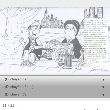
▼
▼
▼
11.7.21