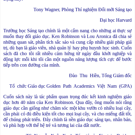
Tony Wagner, Phòng Thí nghiệm Đổi mới Sáng tạo
Đại học Harvard
Trường học Sáng tạo chính là một cẩm nang cho những ai thực sự
muốn thay đổi giáo dục. Ken Robinson và Lou Aronica đã chia sẻ
những quan sát, phân tích sắc sảo và cung cấp nhiều giải pháp giá
trị, dù bạn là giáo viên, nhà quản lý hay phụ huynh học sinh. Cuốn
sách đã cho tôi rất nhiều cảm hứng từ ngày đầu khởi nghiệp và
động lực mỗi khi tôi cần một nguồn năng lượng tích cực để bước
tiếp trên con đường của mình.
Đào
Thu
Hiền, Tổng Giám đốc
Tổ
chức Giáo dục Golden
Path
Academics
Việt
Nam
(GPA)
Cuốn sách này là tác phẩm quan trọng đúc kết kinh nghiệm giáo
dục hơn 40 năm của Ken Robinson. Qua đây, ông muốn nói rằng
giáo dục cần giống như chăm sóc một khu vườn có nhiều loại cây,
cần phải có đủ điều kiện tốt cho mọi loại cây, và cho miếng đất tốt,
để chúng phát triển. Đây chính là nền giáo dục sáng tạo, nhân bản,
và phù hợp với thế hệ trẻ và tương lai của đất nước.