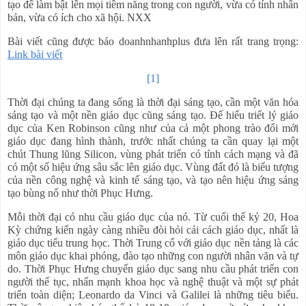
tạo để làm bật lên mọi tiềm năng trong con người, vừa có tính nhân
bản, vừa có ích cho xã hội. NXX
Bài viết cũng được báo doanhnhanhplus đưa lên rất trang trọng:
Link bài viết
[1]
Thời đại chúng ta đang sống là thời đại sáng tạo, cần một văn hóa
sáng tạo và một nền giáo dục cũng sáng tạo. Để hiểu triết lý giáo
dục của Ken Robinson cũng như của cả một phong trào đổi mới
giáo dục đang hình thành, trước nhất chúng ta cần quay lại một
chút Thung lũng Silicon, vùng phát triển có tính cách mạng và đã
có một số hiệu ứng sâu sắc lên giáo dục. Vùng đất đó là biểu tượng
của nền công nghệ và kinh tế sáng tạo, và tạo nên hiệu ứng sáng
tạo bùng nổ như thời Phục Hưng.
Mỗi thời đại có nhu cầu giáo dục của nó. Từ cuối thế kỷ 20, Hoa
Kỳ chứng kiến ngày càng nhiều đòi hỏi cải cách giáo dục, nhất là
giáo dục tiểu trung học. Thời Trung cổ với giáo dục nền tảng là các
môn giáo dục khai phóng, đào tạo những con người nhân văn và tự
do. Thời Phục Hưng chuyển giáo dục sang nhu cầu phát triển con
người thế tục, nhấn mạnh khoa học và nghệ thuật và một sự phát
triển toàn diện; Leonardo da Vinci và Galilei là những tiêu biểu.