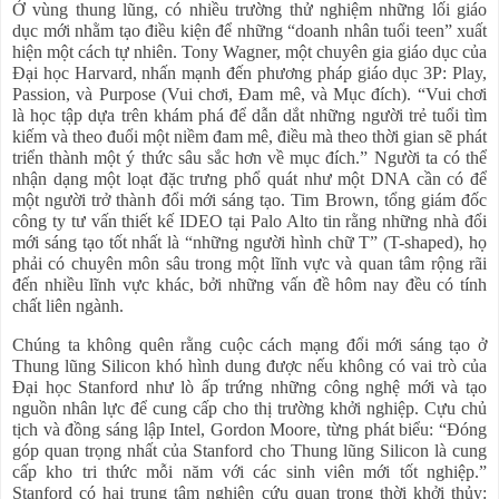
Ở vùng thung lũng, có nhiều trường thử nghiệm những lối giáo
dục mới nhằm tạo điều kiện để những “doanh nhân tuổi teen” xuất
hiện một cách tự nhiên. Tony Wagner, một chuyên gia giáo dục của
Đại học Harvard, nhấn mạnh đến phương pháp giáo dục 3P: Play,
Passion, và Purpose (Vui chơi, Đam mê, và Mục đích). “Vui chơi
là học tập dựa trên khám phá để dẫn dắt những người trẻ tuổi tìm
kiếm và theo đuổi một niềm đam mê, điều mà theo thời gian sẽ phát
triển thành một ý thức sâu sắc hơn về mục đích.” Người ta có thể
nhận dạng một loạt đặc trưng phổ quát như một DNA cần có để
một người trở thành đổi mới sáng tạo. Tim Brown, tổng giám đốc
công ty tư vấn thiết kế IDEO tại Palo Alto tin rằng những nhà đổi
mới sáng tạo tốt nhất là “những người hình chữ T” (T-shaped), họ
phải có chuyên môn sâu trong một lĩnh vực và quan tâm rộng rãi
đến nhiều lĩnh vực khác, bởi những vấn đề hôm nay đều có tính
chất liên ngành.
Chúng ta không quên rằng cuộc cách mạng đổi mới sáng tạo ở
Thung lũng Silicon khó hình dung được nếu không có vai trò của
Đại học Stanford như lò ấp trứng những công nghệ mới và tạo
nguồn nhân lực để cung cấp cho thị trường khởi nghiệp. Cựu chủ
tịch và đồng sáng lập Intel, Gordon Moore, từng phát biểu: “Đóng
góp quan trọng nhất của Stanford cho Thung lũng Silicon là cung
cấp kho tri thức mỗi năm với các sinh viên mới tốt nghiệp.”
Stanford có hai trung tâm nghiên cứu quan trọng thời khởi thủy: