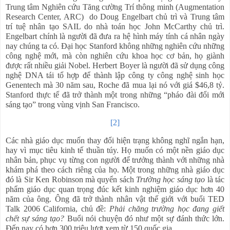
Trung tâm Nghiên cứu Tăng cường Trí thông minh (Augmentation
Research Center, ARC) do Doug Engelbart chủ trì và Trung tâm
trí tuệ nhân tạo SAIL do nhà toán học John McCarthy chủ trì.
Engelbart chính là người đã đưa ra hệ hình máy tính cá nhân ngày
nay chúng ta có. Đại học Stanford không những nghiên cứu những
công nghệ mới, mà còn nghiên cứu khoa học cơ bản, họ giành
được rất nhiều giải Nobel. Herbert Boyer là người đã sử dụng công
nghệ DNA tái tổ hợp để thành lập công ty công nghệ sinh học
Genentech mà 30 năm sau, Roche đã mua lại nó với giá $46,8 tỷ.
Stanford thực tế đã trở thành một trong những “pháo đài đổi mới
sáng tạo” trong vùng vịnh San Francisco.
[2]
Các nhà giáo dục muốn thay đổi hiện trạng không nghĩ ngắn hạn,
hay vì mục tiêu kinh tế thuần túy. Họ muốn có một nền giáo dục
nhân bản, phục vụ từng con người để trưởng thành với những nhà
khám phá theo cách riêng của họ. Một trong những nhà giáo dục
đó là Sir Ken Robinson mà quyển sách
Trường học sáng tạo
là tác
phẩm giáo dục quan trọng đúc kết kinh nghiệm giáo dục hơn 40
năm của ông. Ông đã trở thành nhân vật thế giới với buổi TED
Talk 2006 California, chủ đề:
Phải chăng trường học đang giết
chết sự sáng tạo?
Buổi nói chuyện đó như một sự đánh thức lớn.
Đến nay có hơn 300 triệu lượt xem từ 150 quốc gia.