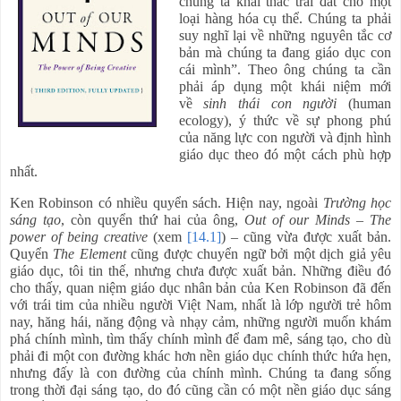
chúng ta khai thác trái đất cho một
loại hàng hóa cụ thể. Chúng ta phải
suy nghĩ lại về những nguyên tắc cơ
bản mà chúng ta đang giáo dục con
cái mình”. Theo ông chúng ta cần
phải áp dụng một khái niệm mới
về
sinh thái con người
(human
ecology), ý thức về sự phong phú
của năng lực con người và định hình
giáo dục theo đó một cách phù hợp
nhất.
Ken Robinson có nhiều quyển sách. Hiện nay, ngoài
Trường học
sáng tạo
, còn quyển thứ hai của ông,
Out of our Minds – The
power of being creative
(xem
[14.1]
) – cũng vừa được xuất bản.
Quyển
The Element
cũng được chuyển ngữ bởi một dịch giả yêu
giáo dục, tôi tin thế, nhưng chưa được xuất bản. Những điều đó
cho thấy, quan niệm giáo dục nhân bản của Ken Robinson đã đến
với trái tim của nhiều người Việt Nam, nhất là lớp người trẻ hôm
nay, hăng hái, năng động và nhạy cảm, những người muốn khám
phá chính mình, tìm thấy chính mình để đam mê, sáng tạo, cho dù
phải đi một con đường khác hơn nền giáo dục chính thức hứa hẹn,
nhưng đấy là con đường của chính mình. Chúng ta đang sống
trong thời đại sáng tạo, do đó cũng cần có một nền giáo dục sáng