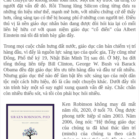
người đặt vấn đề đó. Rồi Thung lũng Silicon cũng từng đưa ra
những tín hiệu như thế, mạnh mẽ hơn, với nhiều chứng cứ dễ thấy
hơn, rằng sáng tạo có thể bị hoang phí ở những con người trẻ. Điều
thú vị là nền giáo dục nhân bản đang được đòi hỏi kia lại có mối
liên hệ hữu cơ với quan niệm giáo dục “cổ điển” của Albert
Einstein mà tôi đã trình bày gần đây.
Trong mọi cuộc chấn hưng đất nước, giáo dục căn bản chiếm vị trí
hàng đầu, vì đấy là nguồn lực sáng tạo của quốc gia, Tây cũng như
Đông, Phổ thế kỷ 19, Nhật Bản Minh Trị sau đó. Ở Mỹ, ba đời
tổng thống liên tiếp Bill Clinton, George W. Bush và Barack
Obama đều đặt giáo dục lên ưu tiên hàng đầu và đầu tư rất nhiều.
Nhưng giáo dục thế nào để làm bật lên sức sáng tạo của một dân
tộc một cách hữu hiệu, đó là câu một chuyện khác. Dưới đây tôi
xin trình bày một số suy nghĩ xung quanh vấn đề này. Chắc chắn
còn nhiều thiếu sót, và tôi còn phải học hỏi nhiều.
Ken Robinson không may đã mất
năm rồi, 2020, ở tuổi 70. Ông được
phong tước hiệp sĩ năm 2003. Năm
2006, ông nói: “Hệ thống giáo dục
của chúng ta đã khai thác tâm trí
(minds) của chúng ta theo cách