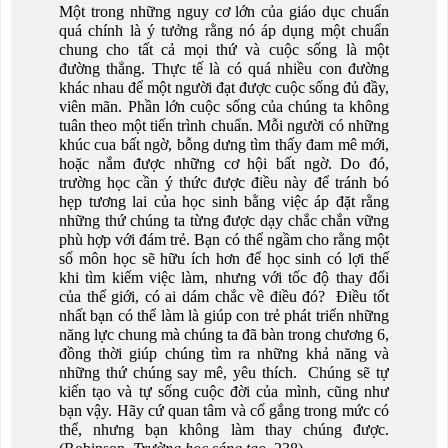
Một trong những nguy cơ lớn của giáo dục chuẩn
quá chính là ý tưởng rằng nó áp dụng một chuẩn
chung cho tất cả mọi thứ và cuộc sống là một
đường thẳng. Thực tế là có quá nhiều con đường
khác nhau để một người đạt được cuộc sống đủ đầy,
viên mãn. Phần lớn cuộc sống của chúng ta không
tuân theo một tiến trình chuẩn. Mỗi người có những
khúc cua bất ngờ, bỗng dưng tìm thấy đam mê mới,
hoặc nắm được những cơ hội bất ngờ. Do đó,
trường học cần ý thức được điều này để tránh bó
hẹp tương lai của học sinh bằng việc áp đặt rằng
những thứ chúng ta từng được dạy chắc chắn vững
phù hợp với đám trẻ. Bạn có thể ngầm cho rằng một
số môn học sẽ hữu ích hơn để học sinh có lợi thế
khi tìm kiếm việc làm, nhưng với tốc độ thay đổi
của thế giới, có ai dám chắc về điều đó? Điều tốt
nhất bạn có thể làm là giúp con trẻ phát triển những
năng lực chung mà chúng ta đã bàn trong chương 6,
đồng thời giúp chúng tìm ra những khả năng và
những thứ chúng say mê, yêu thích. Chúng sẽ tự
kiến tạo và tự sống cuộc đời của mình, cũng như
bạn vậy. Hãy cứ quan tâm và cố gắng trong mức có
thể, nhưng bạn không làm thay chúng được.