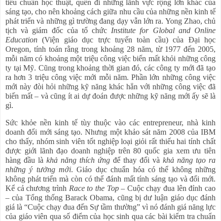
tiêu chuẩn học thuật, quên đi những lãnh vực rộng lớn khác của
sáng tạo, cho nên khoảng cách giữa nhu cầu của những nền kinh tế
phát triển và những gì trường đang dạy vẫn lớn ra. Yong Zhao, chủ
tịch và giám đốc của tổ chức
Institute for Global and Online
Education
(Viện giáo dục trực tuyến toàn cầu) của Đại học
Oregon, tính toán rằng trong khoảng 28 năm, từ 1977 đến 2005,
mỗi năm có khoảng một triệu công việc biến mất khỏi những công
ty tại Mỹ. Cũng trong khoảng thời gian đó, các công ty mới đã tạo
ra hơn 3 triệu công việc mới mỗi năm. Phần lớn những công việc
mới này đòi hỏi những kỹ năng khác hẳn với những công việc đã
biến mất – và cũng ít ai dự đoán được những kỹ năng mới ấy sẽ là
gì.
Sức khỏe nền kinh tế tùy thuộc vào các entrepreneur, nhà kinh
doanh đổi mới sáng tạo. Nhưng một khảo sát năm 2008 của IBM
cho thấy, nhóm sinh viên tốt nghiệp loại giỏi rất thiếu hai tính chất
được giới lãnh đạo doanh nghiệp trên 80 quốc gia xem ưu tiên
hàng đầu là
khả năng thích ứng
để thay đổi và
khả năng tạo ra
những ý tưởng mới
. Giáo dục chuẩn hóa có thể không những
không phát triển mà còn có thể đánh mất tính sáng tạo và đổi mới.
Kể cả chương trình
Race to the Top
– Cuộc chạy đua lên đỉnh cao
– của Tổng thống Barack Obama, cũng bị dư luận giáo dục đánh
giá là “Cuộc chạy đua đến Sự tầm thường” vì nó đánh giá năng lực
của giáo viên qua số điểm của học sinh qua các bài kiểm tra chuẩn