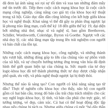
đã đem lại ánh sáng soi rọi sự tối tăm và xua tan những đám mây
mê tín trước đó. Tiếp theo cuộc cách mạng khoa học là cuộc cách
mạng công nghiệp, càng nâng cao giá trị của khoa học-kỹ thuật
trong xã hội. Giáo dục dần dần cũng không còn kết hợp giữa khoa
học và nghệ thuật. Khai sáng vì thế đã gây ra phản ứng ngược lại
là phong trào lãng mạn, cuối thế kỷ 18 đến giữa thế kỷ 19, đại diện
bởi những nhà thơ, nhạc sĩ và nghệ sĩ, bao gồm Beethoven,
Schiller, Wordsworth, Coleridge, Byron và Goethe. Ngược với các
nhà duy lý, các nhà lãng mạn tập trung lên trải nghiệm con người
và bản chất của tồn tại.
Những cuộc cách mạng khoa học, công nghiệp, và những thành
tựu vượt bật, những đóng góp to lớn của chúng vào sự phồn vinh
của xã hội, và sự chuyển hướng tương ứng trong văn hóa đã định
hình thế giới quan hiện tại của chúng ta. Sức mạnh của tư duy
logic-khoa học đã trở thành phương thức tư duy được chấp nhận
phổ quát, ưu việt, và phía nghệ thuật ngược lại bị thiệt thòi.
Nhưng thế nào là sáng tạo? Con người có khả năng sáng tạo từ
đâu? Thực tế nghiên cứu khoa học cho thấy, não bộ con người
gồm có hai bán cầu, trong đó bán cầu trái chịu trách nhiệm cho các
suy nghĩ logic-khoa học, lý tính, và bán cầu phải cho trực giác, trí
tưởng tượng, vẻ đẹp, cảm xúc. Cả hai có thể hoạt động độc lập
nhau nếu chúng bị tách ra. Nhưng giữa chúng có một “bó dây thần