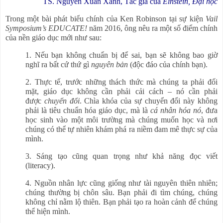
TS. Nguyễn Xuân Xanh, Tác giả của
Einstein, Đại học
Trong một bài phát biểu chính của Ken Robinson tại sự kiện
Vail
Symposium’s EDUCATE!
năm 2016, ông nêu ra một số điểm chính
của nền giáo dục mới như sau:
1. Nếu bạn không chuẩn bị để sai, bạn sẽ không bao giờ
nghĩ ra bất cứ thứ gì
nguyên bản
(độc đáo của chính bạn).
2. Thực tế, trước những thách thức mà chúng ta phải đối
mặt, giáo dục không cần phải cải cách – nó cần phải
được
chuyển đổi
. Chìa khóa của sự chuyển đổi này không
phải là tiêu chuẩn hóa giáo dục, mà là
cá nhân hóa nó
, đưa
học sinh vào một môi trường mà chúng muốn học và nơi
chúng có thể tự nhiên khám phá ra niềm đam mê thực sự của
mình.
3. Sáng tạo cũng quan trọng như khả năng đọc viết
(literacy).
4. Nguồn nhân lực cũng giống như tài nguyên thiên nhiên;
chúng thường bị chôn sâu. Bạn phải đi tìm chúng, chúng
không chỉ nằm lộ thiên. Bạn phải tạo ra hoàn cảnh để chúng
thể hiện mình.