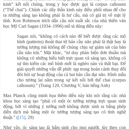
kinh” kết nối chúng, trong y học được gọi là corpus callosum
(“Thể chai”). Chính các dây thần kinh này điều phối nhau để cho
ra những sáng tạo không phải là hư cấu, mà có giá trị về mặt lý
tính. Ken Robinson trích dẫn câu nói xuất sắc của nhà thiên văn
học Mỹ Carl Sagan (1934–1996) mô tả đúng điều này:
Sagan nói, “không có cách nào để biết được rằng các mô
hình (patterns) thoát thai từ bán cầu não phải là thật hay là
tưởng tượng mà không để chúng chịu sự giám sát của bán
cầu não trái.” Mặt khác, “tư duy phản biện đơn thuần mà
không có những hiểu biết trực quan và sáng tạo, không có
sự tìm kiếm các mô hình mới là nghèo nàn và thất bại. Để
giải quyết những vấn đề phức tạp trong hoàn cảnh thay đổi
đòi hỏi sự hoạt động của cả hai bán cầu đại não. Hình mẫu
cho tương lai nằm trong sự kết nối bởi thể chai (corpus
callosum).” (Trang 120, Chương V, bản tiếng Anh)
Max Planck cũng minh họa thêm điều này khi nói rằng các nhà
khoa học sáng tạo “phải có một óc tưởng tượng trực quan sinh
động, bởi vì những ý tưởng mới không được sinh ra bằng phép
diễn dịch mà bằng một óc tưởng tượng sáng tạo có tính nghệ
thuật.” (
[15]
, 29)
Như vậy, óc sáng tạo là bẩm sinh cho mọi người, tùy theo con