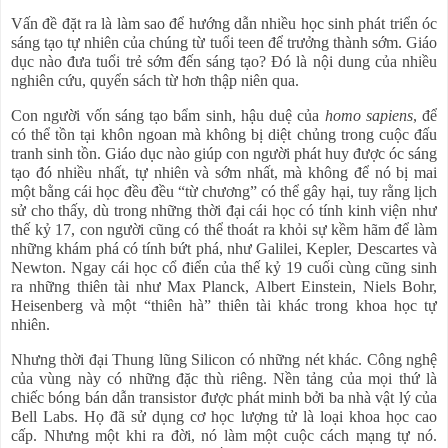
Vấn đề đặt ra là làm sao để hướng dẫn nhiều học sinh phát triển óc
sáng tạo tự nhiên của chúng từ tuổi teen để trưởng thành sớm. Giáo
dục nào đưa tuổi trẻ sớm đến sáng tạo? Đó là nội dung của nhiều
nghiên cứu, quyển sách từ hơn thập niên qua.
Con người vốn sáng tạo bẩm sinh, hậu duệ của
homo sapiens
, để
có thể tồn tại khôn ngoan mà không bị diệt chủng trong cuộc đấu
tranh sinh tồn. Giáo dục nào giúp con người phát huy được óc sáng
tạo đó nhiều nhất, tự nhiên và sớm nhất, mà không để nó bị mai
một bằng cái học đều đều “từ chương” có thể gây hại, tuy rằng lịch
sử cho thấy, dù trong những thời đại cái học có tính kinh viện như
thế kỷ 17, con người cũng có thể thoát ra khỏi sự kềm hãm để làm
những khám phá có tính bứt phá, như Galilei, Kepler, Descartes và
Newton. Ngay cái học cổ điển của thế kỷ 19 cuối cùng cũng sinh
ra những thiên tài như Max Planck, Albert Einstein, Niels Bohr,
Heisenberg và một “thiên hà” thiên tài khác trong khoa học tự
nhiên.
Nhưng thời đại Thung lũng Silicon có những nét khác. Công nghệ
của vùng này có những đặc thù riêng. Nền tảng của mọi thứ là
chiếc bóng bán dẫn transistor được phát minh bởi ba nhà vật lý của
Bell Labs. Họ đã sử dụng cơ học lượng tử là loại khoa học cao
cấp. Nhưng một khi ra đời, nó làm một cuộc cách mạng tự nó.