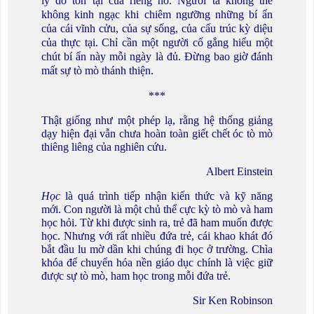
lý do tồn tại của riêng nó. Người ta không thể
không kinh ngạc khi chiêm ngưỡng những bí ẩn
của cái vĩnh cửu, của sự sống, của cấu trúc kỳ diệu
của thực tại. Chỉ cần một người cố gắng hiểu một
chút bí ẩn này mỗi ngày là đủ. Đừng bao giờ đánh
mất sự tò mò thánh thiện.
***
Thật giống như một phép lạ, rằng hệ thống giảng
dạy hiện đại vẫn chưa hoàn toàn giết chết óc tò mò
thiêng liêng của nghiên cứu.
Albert Einstein
Học
là quá trình tiếp nhận kiến thức và kỹ năng
mới. Con người là một chủ thể cực kỳ tò mò và ham
học hỏi. Từ khi được sinh ra, trẻ đã ham muốn được
học. Nhưng với rất nhiều đứa trẻ, cái khao khát đó
bắt đầu lu mờ dần khi chúng đi học ở trường. Chìa
khóa để chuyển hóa nền giáo dục chính là việc giữ
được sự tò mò, ham học trong mỗi đứa trẻ.
Sir Ken Robinson