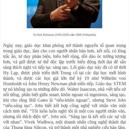
Sir Ken Robinson (1950-2020) năm 2009 (Wikipedia)
Ngày nay, giáo dục khai phóng trở thành nguyên tố quan trọng
trong giáo dục, làm cho con người nhân bản hơn, kết nối, có lòng
trắc ẩn, tư duy phản biện, hiểu biết rộng, dồi dào óc tưởng tượng
hơn, và giữ được tư thế độc lập trước biến động thời đại để sẵn
sàng thích nghi và tiếp tục sáng tạo. Lối giáo dục này đã có từ thời
Hy Lạp, được phát triển thời Trung cổ tại các đại học mới hình
thành, và được các học giả lớn thế kỷ 19 như Wilhelm von
Humboldt và John Henry Newman phát triển tiếp. Giáo dục STEM
tự nó không tạo ra những điều đó. Walter Isaacson, nhà viết tiểu sử
nổi tiếng, phân biệt giữa smart, khôn ngoan và ingenious, sáng tạo,
khi cho rằng Bill Gates là “siêu-khôn ngoan”, nhưng Steve Jobs
“siêu-sáng tạo”. Jobs biết kết hợp công nghệ với nhân văn một
cách tinh thế. “Tôi luôn luôn nghĩ tôi là một con người nhân văn,
nhưng tôi thích điện tử”, Jobs nói. “Sáng tạo là kết nối các sự vật
với nhau”. Vivek Wadhwa, một doanh nhân công nghệ thành đạt
của Thung lũng Silicon, và trở thành một nhà nghiên cứu hàn lâm,