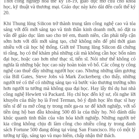
Thời công nghiệp hóa thế kỷ 18-19, giáo dục mở cửa cho khoa
học, kỹ thuật và thương mại. Giáo dục này kéo dài đến cuối thế kỷ
20.
Khi Thung lũng Silicon trở thành trung tâm công nghệ cao và tỏa
sáng với đổi mới sáng tạo và tinh thần kinh doanh mới, nó đặt ra
vấn đề giáo dục làm sao cho trẻ em, thanh niên, cần phải tiếp cận
sớm hơn với đổi mới sáng tạo, chứ không nên để phí thời gian
nhiều với cái học hệ thống. Giới trẻ Thung lũng Silicon đã chứng
tỏ rằng, họ có thể khám phá những cái mà không cần học bốn năm
đại học, hoặc cao hơn như thạc sĩ, tiến sĩ. Nói như thế không có
nghĩa là những bậc học cao này hoàn toàn vô bổ. Các công ty công
nghệ cao thuê đầy những người học cao. Nhưng những tấm gương
của Bill Gates, Steve Jobs và Mark Zuckerberg cho thấy, những
người trẻ có thể có những sáng tạo và bước vào thương trường sớm
hơn người ta tưởng mà không qua đại học. Hay lấy thí dụ hai nhà
công nghệ Hewlett và Packard. Họ chỉ học đến kỹ sư, rồi nghe lời
khuyên của thầy họ là Fred Terman, bỏ ý định học lên thạc sĩ hay
tiến sĩ để ra mở công ty trong môt ga-ra xe để khởi nghiệp, với số
tiền ủng hộ ban đầu khoảng 500 đô la của thầy họ. Nó đánh dấu
khúc quanh tinh thần của văn hóa khởi nghiệp. Những người trẻ
kia cũng không chịu đi làm công cho nhiều công ty trong danh
sách Fortune 500 đang đóng tại vùng San Francisco. Họ có một lý
tưởng tự lập, sáng tạo và mạo hiểm, chấp nhận thử thách.