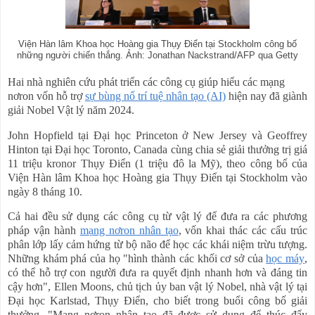
Viện Hàn lâm Khoa học Hoàng gia Thụy Điển tại Stockholm công bố
những người chiến thắng. Ảnh: Jonathan Nackstrand/AFP qua Getty
Hai nhà nghiên cứu phát triển các công cụ giúp hiểu
các
mạng
nơron
vốn
hỗ trợ
sự bùng nổ trí tuệ nhân tạo (AI)
hiện nay đã giành
giải Nobel Vật lý năm 2024.
John Hopfield tại Đại học Princeton ở New Jersey và Geoffrey
Hinton tại Đại học Toronto, Canada cùng chia sẻ giải thưởng trị giá
11 triệu kronor Thụy Điển (1 triệu đô la Mỹ),
theo công bố của
Viện Hàn lâm Khoa học Hoàng gia Thụy Điển tại Stockholm vào
ngày 8 tháng 10.
Cả hai đều sử dụng các công cụ từ vật lý để đưa ra các phương
pháp
vận hành
mạng nơron nhân tạo
,
vốn
khai thác các cấu trúc
phân lớp lấy cảm hứng từ
bộ
não để học các khái niệm trừu tượng.
Những khám phá của họ "
hình thành các khối cơ sở
của
họ
c máy
,
có thể hỗ trợ con người đưa ra quyết định nhanh hơn và đáng tin
cậy hơn", Ellen Moons, chủ tịch ủy ban vật lý Nobel, nhà vật lý tại
Đại học Karlstad, Thụy Điển, cho biết trong buổi công bố giải
thưởng. "Mạng nơron nhân tạo đã được sử dụng để thúc đẩy