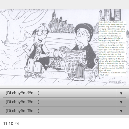
▼
▼
▼
11.10.24