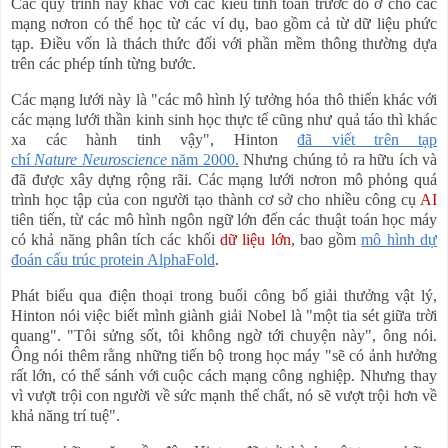
Các quy trình này khác với các
kiểu
tính toán trước đó ở chỗ các
mạng
nơron
có thể học từ các ví dụ, bao gồm cả từ dữ liệu phức
tạp. Điều
vốn
là thách thức đối với phần mềm thông thường dựa
trên các phép tính từng bước.
Các mạng lưới này là "các mô hình lý tưởng hóa thô thiển
khác
với
các mạng lưới
thần kinh
sinh học thực tế
cũng như quả táo thì
khác
xa
các hành tinh
vậy
", Hinton
đã viết tr
ên tạp
chí
Nature Neuroscience
năm 2000.
Nhưng chúng tỏ ra hữu ích và
đã được xây dựng rộng rãi. Các mạng lưới nơron mô phỏng quá
trình học tập của con người tạo thành cơ sở cho nhiều công cụ
AI
tiên tiến, từ các mô hình ngôn ngữ lớn đến các thuật toán học máy
có khả năng phân tích các khối
dữ liệu lớn
, bao gồm
mô hình dự
đoán cấu trúc protein AlphaFold
.
Phát biểu qua điện thoại trong buổi công bố giải thưởng vật lý,
Hinton
nói
việc biết mình giành giải Nobel là "một tia sét giữa trời
quang". "Tôi sửng sốt, tôi không
ngờ tới chuyện này
", ông nói.
Ông nói thêm rằng những tiến bộ trong học máy "sẽ có ảnh hưởng
rất lớn, có thể sánh với cuộc cách mạng công nghiệp. Nhưng thay
vì vượt trội
con người
về sức mạnh thể chất, nó sẽ vượt trội hơn về
khả năng trí tuệ".