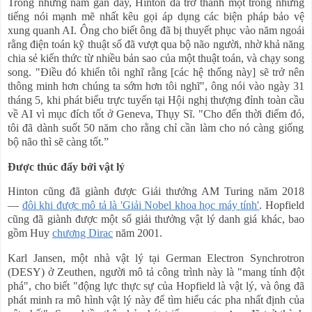
Trong những năm gần đây, Hinton đã trở thành một trong những
tiếng nói
mạnh mẽ
nhất kêu gọi áp dụng các biện pháp bảo vệ
xung quanh AI. Ông cho biết ông đã bị thuyết phục vào năm ngoái
rằng điện toán kỹ thuật số đã
vượt qua
bộ não người, nhờ khả năng
chia sẻ kiến thức từ nhiều bản sao của một thuật toán,
và
chạy song
song. "Điều đó khiến tôi nghĩ rằng [các hệ thống này] sẽ trở nên
thông minh hơn chúng ta sớm hơn tôi nghĩ", ông nói vào ngày 31
tháng 5, khi phát biểu trực tuyến tại Hội nghị thượng đỉnh toàn cầu
về AI vì mục đích tốt ở Geneva, Thụy Sĩ. "Cho đến thời điểm đó,
tôi đã dành
suốt 50 năm cho rằng chỉ cần làm cho nó càng giống
bộ não
thì sẽ
càng tốt.
”
Được thúc đẩy bởi vật lý
Hinton cũng đã giành được Giải thưởng AM Turing năm 2018
—
đôi khi được mô tả là 'Giải Nobel khoa học máy tính'
. Hopfield
cũng đã giành được một số giải thưởng vật lý danh giá khác, bao
gồm Huy
chương Dirac
năm 2001.
Karl Jansen, một nhà vật lý tại German Electron Synchrotron
(DESY) ở Zeuthen, người mô tả công trình này là "mang tính đột
phá", cho biết "động lực thực sự của Hopfield là vật lý, và ông đã
phát minh ra mô hình vật lý này để
tìm
hiểu các pha nhất định của