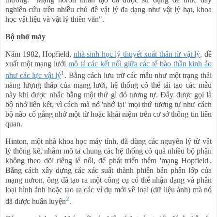
nghiên cứu trên nhiều chủ đề vật lý đa dạng như vật lý hạt, khoa
học vật liệu và vật lý thiên văn".
Bộ nhớ máy
Năm 1982, Hopfield,
nhà sinh học lý thuyết
xuất thân từ
vật lý,
đề
xuất
một mạng lưới
mô tả các kết nối giữa các tế bào thần kinh ảo
1
như các lực vật lý
.
Bằng cách lưu trữ các mẫu như một trạng thái
năng lượng thấp của mạng lưới, hệ thống có thể tái tạo các mẫu
này khi được
nhắc
bằng một thứ gì đó tương tự.
Đây
được gọi là
bộ nhớ liên kết, vì cách mà nó 'nhớ lại' mọi thứ tương tự như
cách
bộ não cố gắng nhớ một từ hoặc khái niệm trên cơ sở thông tin liên
quan.
Hinton, một nhà khoa học máy tính, đã
dùng
các nguyên lý từ vật
lý thống kê,
nhằm
mô tả chung các hệ thống có quá nhiều bộ phận
không
theo dõi riêng lẻ
nổi
, để phát triển
thêm
'mạng Hopfield'.
Bằng cách xây dựng các xác suất thành phiên bản phân lớp của
mạng
nơron
, ông đã tạo ra một công cụ có thể nhận dạng và phân
loại hình ảnh hoặc tạo ra các ví dụ mới
về loại (dữ liệu
ảnh)
mà nó
2
đã
được huấn luyện
.