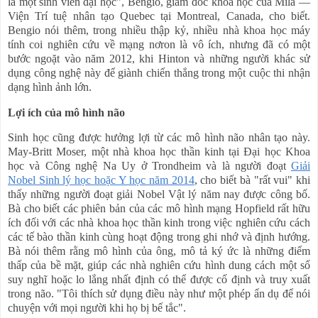
là một sinh viên đại học"
,
Bengio, giám đốc khoa học của Mila —
Viện Trí tuệ nhân tạo Quebec tại Montreal, Canada, cho biết.
Bengio
nói thêm, trong
nhiều thập kỷ, nhiều nhà khoa học máy
tính coi nghiên cứu về mạng nơron là vô ích, nhưng đã có một
bước ngoặt vào năm 2012, khi Hinton và những người khác sử
dụng công nghệ này để giành chiến thắng trong một cuộc thi nhận
dạng hình ảnh lớn.
Lợi ích của mô hình não
Sinh học cũng được hưởng lợi từ các mô hình não nhân tạo này.
May-Britt Moser, một nhà khoa học thần kinh tại Đại học Khoa
học và Công nghệ Na Uy ở Trondheim và là người đ
oạt
Giải
N
obel Sinh lý học hoặc Y học năm 2014
, cho biết bà "rất vui" khi
thấy những người đoạt giải Nobel Vật lý năm nay được công bố.
Bà cho biết
các
phiên bản
của các
mô hình mạng Hopfield rất hữu
ích đối với các nhà khoa học thần kinh trong việc nghiên cứu cách
các tế bào thần kinh cùng hoạt động trong
ghi
nhớ và định hướng.
Bà nói thêm rằng mô hình của ông, mô tả ký ức là những điểm
thấp của bề mặt, giúp các nhà nghiên cứu hình dung cách một số
suy nghĩ hoặc lo lắng nhất định có thể được cố định và
truy xuất
trong não. "Tôi thích sử dụng điều này như một phép ẩn dụ để nói
chuyện với mọi người khi họ bị
bế tắc
".