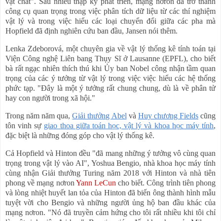
vật chất". Sau nhiều thập kỷ phát triển, mạng nơron đã trở thành
công cụ quan trọng trong việc phân tích dữ liệu từ các thí nghiệm
vật lý và trong việc hiểu các loại chuyển đổi giữa các pha mà
Hopfield
đã định
nghiên cứu
ban đầu
, Jansen nói thêm.
Lenka Zdeborová, một chuyên gia về vật lý thống kê tính toán tại
Viện Công nghệ Liên bang Thụy Sĩ ở Lausanne (EPFL), cho biết
bà rất ngạc nhiên
thích thú
khi Ủy ban Nobel công nhận tầm quan
trọng của các ý tưởng từ vật lý
trong việc
việc hiểu các hệ thống
phức tạp. "Đây là một ý tưởng rất chung chung, dù là
về
phân tử
hay con người trong xã hội."
Trong năm năm qua,
Giải thưởng Abel
và
Huy chương Fields
cũng
tôn vinh sự
giao thoa giữa toán học, vật lý và khoa học máy tính
,
đặc biệt là những đóng góp cho vật lý thống kê.
Cả Hopfield và Hinton đều "đã
mang
những ý tưởng vô cùng quan
trọng
trong
vật lý vào AI", Yoshua Bengio, nhà khoa học máy tính
cùng nhận
Giải thưởng Turing năm 2018 với Hinton và
nhà
tiên
phong về mạng nơron
Yann LeCun
cho biết. Công trình
tiên phong
và lòng nhiệt huyết lan tỏa của Hinton đã biến ông thành hình mẫu
tuyệt vời cho Bengio và những người ủng hộ ban đầu khác của
mạng nơron. "Nó đã truyền cảm hứng cho tôi rất nhiều khi tôi chỉ