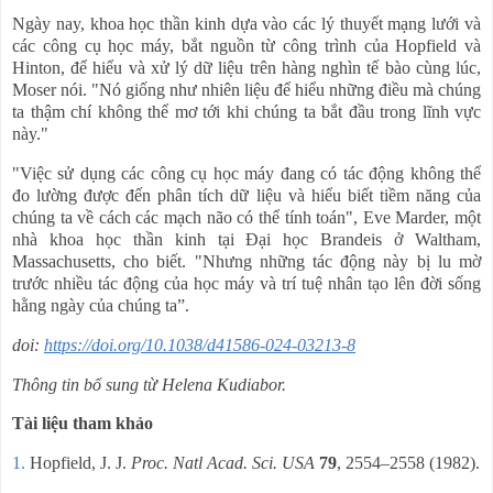
Ngày nay, khoa học thần kinh dựa vào các lý thuyết mạng lưới và
các công cụ học máy, bắt nguồn từ công trình của Hopfield và
Hinton, để hiểu và xử lý dữ liệu trên hàng nghìn tế bào cùng lúc,
Moser nói. "Nó giống như nhiên liệu để hiểu những điều mà chúng
ta thậm chí không thể mơ tới khi chúng ta bắt đầu trong lĩnh vực
này."
"Việc sử dụng các công cụ học máy đang có tác động không thể
đo lường được đến phân tích dữ liệu và hiểu biết
tiềm năng
của
chúng ta về cách các mạch não có thể tính toán"
,
Eve Marder, một
nhà khoa học thần kinh tại Đại học Brandeis ở Waltham,
Massachusetts, cho biết. "Nhưng những tác động này bị lu mờ
trước nhiều tác động
của
học máy và trí tuệ nhân tạo
lên đời
sống
h
ằ
ng ngày
của chúng ta”
.
doi:
https://doi.org/10.1038/d41586-024-03213-8
Thông tin
bổ sung
từ
Helena Kudiabor.
Tài liệu tham khảo
1.
Hopfield, J. J.
Proc. Natl Acad. Sci. USA
79
, 2554–2558 (1982).