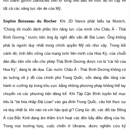
với thanh gươm Damocles treo lơ lửng trên đầu về mức độ tin cậy về 
tất cả các năng lực răn đe của Mỹ.
Sophie Boisseau du Rocher
: Khi JD Vance phát biểu tại Munich, 
“Chúng tôi muốn dành phần lớn năng lực của mình cho Châu Á - Thái 
Bình Dương,” trước tiên ông ấy nghĩ đến vấn đề Đài Loan. Ông không 
phải là người duy nhất trong chính quyền Mỹ nói như vậy. Trong bối 
cảnh đó, tính bền vững của mạng lưới liên minh của Hoa Kỳ, của chuỗi 
đảo đầu tiên vốn vẫn cho phép Thái Bình Dương được coi là “cái hồ của 
Hoa Kỳ”, đang bị đe dọa. Các nước Châu Á - Thái Bình Dương không có 
ảo tưởng về ý đồ của chính phủ Trung Quốc, vốn đang dần tăng các 
hành vi cưỡng ép trong khu vực bằng những phương pháp không thể lay 
chuyển và các phương tiện đáng kể. Khi Tập Cận Bình tuyên bố mục 
tiêu là “tái hòa nhập Đài Loan” vào gia đình Trung Quốc, câu hỏi thực sự 
và duy nhất là: khi nào và với hậu quả gì? Cùng lúc đó, các đối tác Đông 
Á của Bắc Kinh đang âm thầm kích hoạt các đòn bẩy điều động của họ. 
Trong mọi trường hợp, cuộc chiến ở Ukraine, được nghiên cứu kỹ 