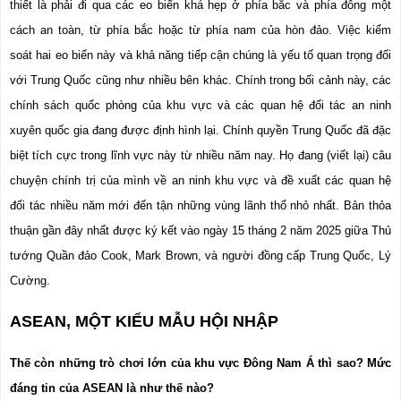
thiết là phải đi qua các eo biển khá hẹp ở phía bắc và phía đông một 
cách an toàn, từ phía bắc hoặc từ phía nam của hòn đảo. Việc kiểm 
soát hai eo biển này và khả năng tiếp cận chúng là yếu tố quan trọng đối 
với Trung Quốc cũng như nhiều bên khác. Chính trong bối cảnh này, các 
chính sách quốc phòng của khu vực và các quan hệ đối tác an ninh 
xuyên quốc gia đang được định hình lại. Chính quyền Trung Quốc đã đặc 
biệt tích cực trong lĩnh vực này từ nhiều năm nay. Họ đang (viết lại) câu 
chuyện chính trị của mình về an ninh khu vực và đề xuất các quan hệ 
đối tác nhiều năm mới đến tận những vùng lãnh thổ nhỏ nhất. Bản thỏa 
thuận gần đây nhất được ký kết vào ngày 15 tháng 2 năm 2025 giữa Thủ 
tướng Quần đảo Cook, Mark Brown, và người đồng cấp Trung Quốc, Lý 
Cường.
ASEAN, MỘT KIỂU MẪU HỘI NHẬP
Thế còn những trò chơi lớn của khu vực Đông Nam Á thì sao? Mức 
đáng tin của ASEAN là như thế nào?