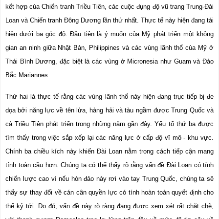
kết hợp của Chiến tranh Triều Tiên, các cuộc đụng độ vũ trang Trung-Đài 
Loan và Chiến tranh Đông Dương lần thứ nhất. Thực tế này hiện đang tái 
hiện dưới ba góc độ. Đầu tiên là ý muốn của Mỹ phát triển một không 
gian an ninh giữa Nhật Bản, Philippines và các vùng lãnh thổ của Mỹ ở 
Thái Bình Dương, đặc biệt là các vùng ở Micronesia như Guam và Đảo 
Bắc Mariannes.
Thứ hai là thực tế rằng các vùng lãnh thổ này hiện đang trục tiếp bị đe 
dọa bởi năng lực về tên lửa, hàng hải và tàu ngầm được Trung Quốc và 
cả Triều Tiên phát triển trong những năm gần đây. Yếu tố thứ ba được 
tìm thấy trong việc sắp xếp lại các năng lực ở cấp độ vĩ mô - khu vực. 
Chính ba chiều kích này khiến Đài Loan nằm trong cách tiếp cận mang 
tính toàn cầu hơn. Chúng ta có thể thấy rõ rằng vấn đề Đài Loan có tính 
chiến lược cao vì nếu hòn đảo này rơi vào tay Trung Quốc, chúng ta sẽ 
thấy sự thay đổi về cán cân quyền lực có tính hoàn toàn quyết định cho 
thế kỷ tới. Do đó, vấn đề này rõ ràng đang được xem xét rất chặt chẽ, 