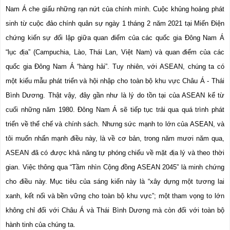
Nam Á che giấu những rạn nứt của chính mình. Cuộc khủng hoảng phát 
sinh từ cuộc đảo chính quân sự ngày 1 tháng 2 năm 2021 tại Miến Điện 
chứng kiến 
sự đối lập giữa quan điểm của các quốc gia Đông Nam Á 
“lục địa” (Campuchia, Lào, Thái Lan, Việt Nam) và quan điểm của các 
quốc gia Đông Nam Á “hàng hải”. Tuy nhiên, với ASEAN, chúng ta có 
một kiểu mẫu phát triển và hội nhập cho toàn bộ khu vực Châu Á - Thái 
Bình Dương. Thật vậy, đây gần như là lý do tồn tại của ASEAN kể từ 
cuối những năm 1980. Đông Nam Á sẽ tiếp tục trải qua quá trình phát 
triển về thể chế và chính sách. Nhưng sức mạnh to lớn của ASEAN, và 
tôi muốn nhấn mạnh điều này, là về cơ bản, trong năm mươi năm qua, 
ASEAN đã có được khả năng tự phóng chiếu về mặt địa lý và theo thời 
gian. Việc thông qua “Tầm nhìn Cộng đồng ASEAN 2045” là minh chứng 
cho điều này. Mục tiêu của sáng kiến 
này là “xây dựng một tương lai 
xanh, kết nối và bền vững cho toàn bộ khu vực”; một tham vọng to lớn 
không chỉ đối với Châu Á và Thái Bình Dương mà còn đối với toàn bộ 
hành tinh của chúng ta.