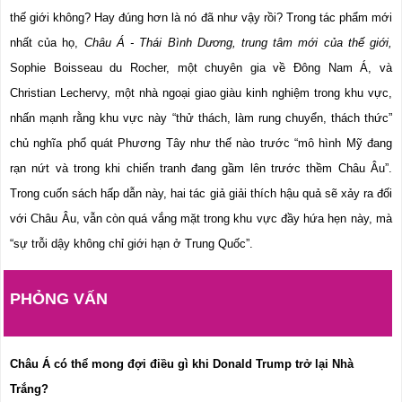
thế giới không? Hay đúng hơn là nó đã như vậy rồi? Trong tác phẩm mới 
nhất của họ, 
Châu Á - Thái Bình Dương, trung tâm mới của thế giới,
Sophie Boisseau du Rocher, một chuyên gia về Đông Nam Á, và 
Christian Lechervy, một nhà ngoại giao giàu kinh nghiệm trong khu vực, 
nhấn mạnh rằng khu vực này “thử thách, làm rung chuyển, thách thức” 
chủ nghĩa phổ quát Phương Tây như thế nào trước “mô hình Mỹ đang 
rạn nứt và trong khi chiến tranh đang gầm lên trước thềm Châu Âu”. 
Trong cuốn sách hấp dẫn này, hai tác giả giải thích hậu quả sẽ xảy ra đối 
với Châu Âu, vẫn còn quá vắng mặt trong khu vực đầy hứa hẹn này, mà 
“sự trỗi dậy không chỉ giới hạn ở Trung Quốc”.
PHỎNG VẤN
Châu Á có thể mong đợi điều gì khi Donald Trump trở lại Nhà 
Trắng?