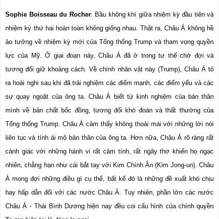
Sophie Boisseau du Rocher
: Bầu không khí giữa nhiệm kỳ đầu tiên và 
nhiệm kỳ thứ hai hoàn toàn không giống nhau. Thật ra, Châu Á không hề 
ảo tưởng về nhiệm kỳ mới của Tổng thống Trump và tham vọng quyền 
lực của Mỹ. Ở giai đoạn này, Châu Á đã ở trong tư thế chờ đợi và 
tương đối giữ khoảng cách. Về chính nhân vật này (Trump), Châu Á tỏ 
ra hoài nghi sau khi đã trải nghiệm các điểm mạnh, các điểm yếu và các 
sự quay ngoặt của ông ta. Châu Á biết từ kinh nghiệm của bản thân 
mình về bản chất bốc đồng, tương đối khó đoán và thất thường của 
Tổng thống Trump. Châu Á cảm thấy không thoải mái với những lời nói 
liên tục và tính ái mộ bản thân của ông ta. Hơn nữa, Châu Á rõ ràng rất 
cảnh giác với những hành vi rất cảm tính, rất ngây thơ khiến họ ngạc 
nhiên, chẳng hạn như cái bắt tay với Kim Chính Ân (Kim Jong-un). Châu 
Á mong đợi những điều gì cụ thể, bất kể đó là những đề xuất khó chịu 
hay hấp dẫn đối với các nước Châu Á. Tuy nhiên, phần lớn các nước 
Châu Á - Thái Bình Dương hiện nay đều coi cấu hình của chính quyền 