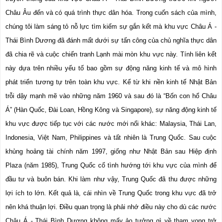
Châu Âu đến và có quá trình thực dân hóa. Trong cuốn sách của mình, 
chúng tôi làm sáng tỏ nỗ lực tìm kiếm sự gắn kết mà khu vực Châu Á - 
Thái Bình Dương đã đánh mất dưới sự tấn công của chủ nghĩa thực dân 
đã chia rẽ và cuộc chiến tranh Lạnh mài mòn khu vực này. Tính liên kết 
này dựa trên nhiều yếu tố bao gồm sự động năng kinh tế và mô hình 
phát triển tương tự trên toàn khu vực. Kể từ khi nền kinh tế Nhật Bản 
trỗi dậy mạnh mẽ vào những năm 1960 và sau đó là “Bốn con hổ Châu 
Á” (Hàn Quốc, Đài Loan, Hồng Kông và Singapore), sự năng động kinh tế 
khu vực được tiếp tục với các nước mới nổi khác: Malaysia, Thái Lan, 
Indonesia, Việt Nam, Philippines và tất nhiên là Trung Quốc. Sau cuộc 
khủng hoảng tài chính năm 1997, giống như Nhật Bản sau Hiệp định 
Plaza (năm 1985), Trung Quốc cố tình hướng tới khu vực của mình để 
đầu tư và buôn bán. Khi làm như vậy, Trung Quốc đã thu được những 
lợi ích to lớn. Kết quả là, cái nhìn về Trung Quốc trong khu vực đã trở 
nên khá thuận lợi. Điều quan trọng là phải nhớ điều này cho dù các nước 
Châu Á - Thái Bình Dương không mấy ảo tưởng gì về tham vọng trở 