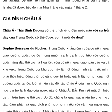
Shinawatra. Để thể hiện sự quan tâm, Thủ tướng Nhật Bản Shigeru 
Ishiba đã được tiếp đón tại Nhà Trắng vào ngày 7 tháng 2.
GIA ĐÌNH CHÂU Á
Châu Á - Thái Bình Dương có thể thích ứng đến mức nào với sự trỗi 
dậy của Trung Quốc có thể được coi là mối đe dọa?
Sophie Boisseau du Rocher:
 Trung Quốc khẳng định vừa có nền ngoại 
giao cường quốc, do đó mong muốn cạnh tranh trực tiếp với cường 
quốc hàng đầu thế giới là Hoa Kỳ, vừa có nền ngoại giao toàn cầu và cả 
khu vực. Trung Quốc coi khu vực này là một đồng minh cần thiết mình 
phải thỏa hiệp, đồng thời cố gắng duy trì hoặc giành lấy lợi ích của một 
cường quốc tại đó. Bởi vì nếu các đối tác Châu Á của Trung Quốc nghi 
ngờ vai trò lãnh đạo của nước này ở Châu Á, Bắc Kinh sẽ mất đi nhiều 
uy tín trên trường thế giới. Do đó, chúng ta quan sát nhiều trò chơi hợp 
tác, đàm phán và giao dịch phù hợp hơn nhiều với văn hóa ngoại giao 
truyền thống của khu vực Châu Á - Thái Bình Dương trước khi người 