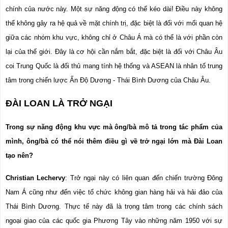
chính của nước này. Một sự năng động có thể kéo dài! Điều này không 
thể không gây ra hệ quả về mặt chính trị, đặc biệt là đối với mối quan hệ 
giữa các nhóm khu vực, không chỉ ở Châu Á mà có thể là với phần còn 
lại của thế giới. Đây là cơ hội cần nắm bắt, đặc biệt là đối với Châu Âu 
coi Trung Quốc là đối thủ mang tính hệ thống và ASEAN là nhân tố trung 
tâm trong chiến lược Ấn Độ Dương - Thái Bình Dương của Châu Âu.
ĐÀI LOAN LÀ TRỞ NGẠI
Trong sự năng động khu vực mà ông/bà mô tả trong tác phẩm của 
mình, ông/bà có thể nói thêm điều gì về trở ngại lớn mà Đài Loan 
tạo nên?
Christian Lechervy
: Trở ngại này có liên quan đến chiến trường Đông 
Nam Á cũng như đến việc tổ chức không gian hàng hải và hải đảo của 
Thái Bình Dương. Thực tế này đã là trọng tâm trong các chính sách 
ngoại giao của các quốc gia Phương Tây vào những năm 1950 với sự 