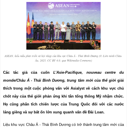
ASEAN, kiểu mẫu phát triển và hội nhập của khu vực Châu Á - Thái Bình Dương (© Liên minh Châu 
Âu, 2025, CC BY 4.0, qua Wikimedia Commons)
Các tác giả của cuốn 
L’Asie-Pacifique, nouveau centre du 
monde/Châu Á - Thái Bình Dương, trung tâm mới của thế giới
 giải 
thích trong một cuộc phỏng vấn với Asialyst về cách khu vực chủ 
chốt này của thế giới phản ứng khi tân tổng thống Mỹ nhậm chức. 
Họ cũng phân tích chiến lược của Trung Quốc đối với các nước 
láng giềng và sự bất ổn lớn xung quanh vấn đề Đài Loan.
Liệu khu vực Châu Á - Thái Bình Dương có trở thành trung tâm mới của 