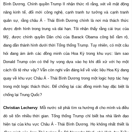
Bình Dương. Chính quyền Trump II nhận thức rõ rằng, xét về mặt động 
năng kinh tế, đổi mới công nghệ, cạnh tranh tư tưởng và cạnh tranh 
quân sự, rằng châu Á - Thái Bình Dương chính là nơi mà thách thức 
được định hình trong trung và dài hạn. Tôi nhận thấy rằng cái trục của 
Mỹ, được chính quyền Dân chủ của Barack Obama công bố rầm rộ, 
đang dần thành hình dưới thời Tổng thống Trump. Tuy nhiên, có một câu 
hỏi đang ám ảnh các đồng minh của Hoa Kỳ trong khu vực: làm sao 
Donald Trump còn có thể hy vọng dựa vào họ khi đối xử với họ một 
cách tồi tệ như vậy? Vẫn còn nghi vấn đáng kể về việc liệu Hoa Kỳ đang 
quay về khu vực Châu Á - Thái Bình Dương trong một logic hợp tác hay 
trong một logic thách thức. Để chống lại các đồng minh hay đặc biệt là 
chống lại Trung Quốc?
Christian Lechervy
: Mỗi nước sẽ phải tìm ra hướng đi cho mình và điều 
đó sẽ tốn nhiều thời gian. Tổng thống Trump chỉ biết ba nhà lãnh đạo 
hiện tại của khu vực Châu Á - Thái Bình Dương. Họ không nhất thiết là 