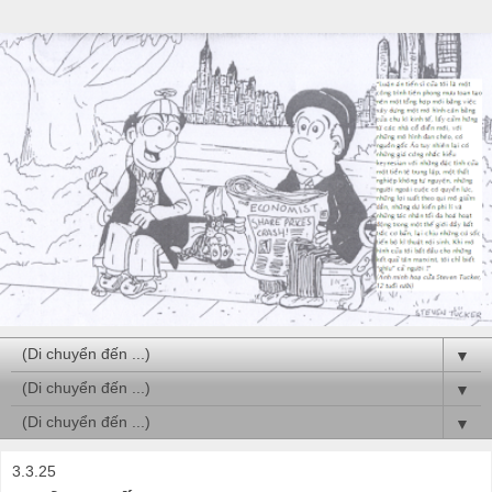
▼
▼
▼
3.3.25