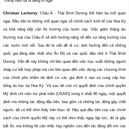
Trump hiện tại là đáng lo ngại.
Christian Lechervy
: Châu Á - Thái Bình Dương thể hiện ba mối quan 
ngại. Đầu tiên là những mối quan ngại về chính sách kinh tế của Hoa Kỳ 
và khả năng tiếp cận thị trường của nước này. Việc giảm thặng dư 
thương mại của Châu Á sẽ ảnh hưởng nặng nề đến sự tăng trưởng của 
các nước mới nổi. Sau đó là vấn đề di cư, ảnh hưởng đến cả những 
quốc gia đông dân nhất như Ấn Độ và các quốc đảo nhỏ ở Thái Bình 
Dương. Vấn đề này không chỉ liên quan đến việc trục xuất những người 
nhập cư bất hợp pháp mà còn liên quan đến việc dừng các chương trình 
của chính phủ nhằm tái định cư các gia đình tị nạn và cung cấp học 
bổng du học tại Hoa Kỳ. Và sau đó còn có quyết định của chính quyền 
Mỹ đình chỉ viện trợ phát triển (USAID) trong ít nhất 90 ngày, một quyết 
định mà những tác động đầu tiên, bao gồm cả những tác động gây chết 
người, đã có thể nhìn thấy trên thực tế. Hậu quả đầu tiên của các chính 
sách của chính quyền Mỹ này có thể nhìn thấy ngay lập tức, đó là gây 
bất ổn, mà không hề cân nhắc hay nghiên cứu đến tác động đối với các 