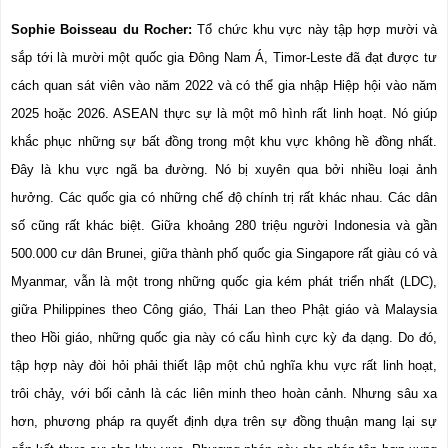
Sophie Boisseau du Rocher:
 Tổ chức khu vực này tập hợp mười và 
sắp tới là mười một quốc gia Đông Nam Á, Timor-Leste đã đạt được tư 
cách quan sát viên vào năm 2022 và có thể gia nhập Hiệp hội vào năm 
2025 hoặc 2026. ASEAN thực sự là một mô hình rất linh hoạt. Nó giúp 
khắc phục những sự bất đồng trong một khu vực không hề đồng nhất. 
Đây là khu vực ngã ba đường. Nó bị xuyên qua bởi nhiều loại ảnh 
hưởng. Các quốc gia có những chế độ chính trị rất khác nhau. Các dân 
số cũng rất khác biệt. Giữa khoảng 280 triệu người Indonesia và gần 
500.000 cư dân Brunei, giữa thành phố quốc gia Singapore rất giàu có và 
Myanmar, vẫn là một trong những quốc gia kém phát triển nhất (LDC), 
giữa Philippines theo Công giáo, Thái Lan theo Phật giáo và Malaysia 
theo Hồi giáo, những quốc gia này có cấu hình cực kỳ đa dạng. Do đó, 
tập hợp này đòi hỏi phải thiết lập một chủ nghĩa khu vực rất linh hoạt, 
trôi chảy, với bối cảnh là các liên minh theo hoàn cảnh. Nhưng sâu xa 
hơn, phương pháp ra quyết định dựa trên sự đồng thuận mang lại sự 