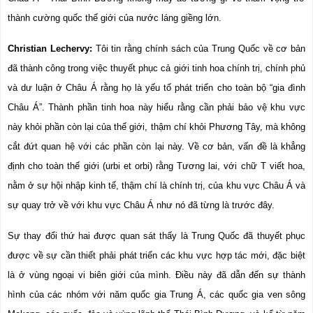
thành cường quốc thế giới của nước láng giềng lớn.
Christian Lechervy:
 Tôi tin rằng chính sách của Trung Quốc về cơ bản 
đã thành công trong việc thuyết phục cả giới tinh hoa chính trị, chính phủ 
và dư luận ở Châu Á rằng họ là yếu tố phát triển cho toàn bộ “gia đình 
Châu Á”. Thành phần tinh hoa này hiểu rằng cần phải bảo vệ khu vực 
này khỏi phần còn lại của thế giới, thậm chí khỏi Phương Tây, mà không 
cắt đứt quan hệ với các phần còn lại này. Về cơ bản, vấn đề là khẳng 
định cho toàn thế giới (urbi et orbi) rằng Tương lai, với chữ T viết hoa, 
nằm ở sự hội nhập kinh tế, thậm chí là chính trị, của khu vực Châu Á và 
sự quay trở về với khu vực Châu Á như nó đã từng là trước đây.
Sự thay đổi thứ hai được quan sát thấy là Trung Quốc đã thuyết phục 
được về sự cần thiết phải phát triển các khu vực hợp tác mới, đặc biệt 
là ở vùng ngoại vi biên giới của mình. Điều này đã dẫn đến sự thành 
hình của các nhóm với năm quốc gia Trung Á, các quốc gia ven sông 