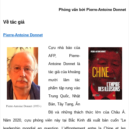
Phỏng vấn bởi Pierre-Antoine Donnet
Về tác giả
Pierre-Antoine Donnet
Cựu nhà báo của 
AFP, Pierre-
Antoine Donnet là 
tác giả của khoảng 
mười lăm tác 
phẩm tập rung vào 
Trung Quốc, Nhật 
Bản, Tây Tạng, Ấn 
Pierre-Antoine Donnet (1953-)
Độ và những thách thức lớn của Châu Á. 
Năm 2020, cựu phóng viên này tại Bắc Kinh đã xuất bản cuốn “Le 
leadership mondial en question, L'affrontement entre la Chine et les 