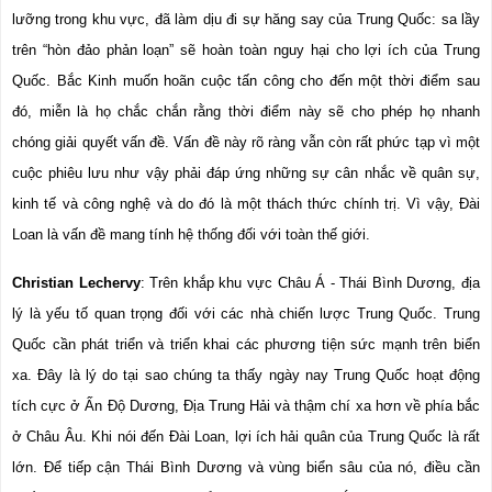
lưỡng trong khu vực, đã làm dịu đi sự hăng say của Trung Quốc: sa lầy 
trên “hòn đảo phản loạn” sẽ hoàn toàn nguy hại cho lợi ích của Trung 
Quốc. Bắc Kinh muốn hoãn cuộc tấn công cho đến một thời điểm sau 
đó, miễn là họ chắc chắn rằng thời điểm này sẽ cho phép họ nhanh 
chóng giải quyết vấn đề. Vấn đề này rõ ràng vẫn còn rất phức tạp vì một 
cuộc phiêu lưu như vậy phải đáp ứng những sự cân nhắc về quân sự, 
kinh tế và công nghệ và do đó là một thách thức chính trị. Vì vậy, Đài 
Loan là vấn đề mang tính hệ thống đối với toàn thế giới.
Christian Lechervy
: Trên khắp khu vực Châu Á - Thái Bình Dương, địa 
lý là yếu tố quan trọng đối với các nhà chiến lược Trung Quốc. Trung 
Quốc cần phát triển và triển khai các phương tiện sức mạnh trên biển 
xa. Đây là lý do tại sao chúng ta thấy ngày nay Trung Quốc hoạt động 
tích cực ở Ấn Độ Dương, Địa Trung Hải và thậm chí xa hơn về phía bắc 
ở Châu Âu. Khi nói đến Đài Loan, lợi ích hải quân của Trung Quốc là rất 
lớn. Để tiếp cận Thái Bình Dương và vùng biển sâu của nó, điều cần 