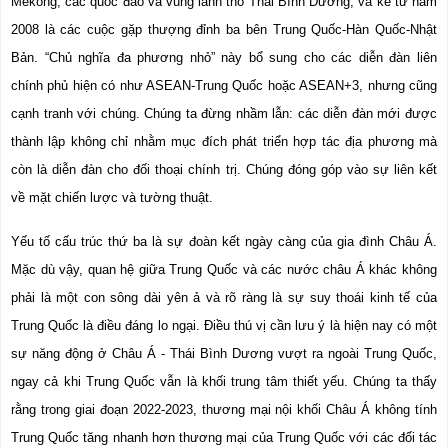
Mekong, các quốc đảo và vùng lãnh thổ Thái Bình Dương, và kể từ năm 
2008 là các cuộc gặp thượng đỉnh ba bên Trung Quốc-Hàn Quốc-Nhật 
Bản. “Chủ nghĩa đa phương nhỏ” này bổ sung cho các diễn đàn liên 
chính phủ hiện có như ASEAN-Trung Quốc hoặc ASEAN+3, nhưng cũng 
cạnh tranh với chúng. Chúng ta đừng nhầm lẫn: các diễn đàn mới được 
thành lập không chỉ nhằm mục đích phát triển hợp tác địa phương mà 
còn là diễn đàn cho đối thoại chính trị. Chúng đóng góp vào sự liên kết 
về mặt chiến lược và tường thuật.
Yếu tố cấu trúc thứ ba là sự đoàn kết ngày càng của gia đình Châu Á. 
Mặc dù vậy, quan hệ giữa Trung Quốc và các nước châu Á khác không 
phải là một con sông dài yên ả và rõ ràng là sự suy thoái kinh tế của 
Trung Quốc là điều đáng lo ngại. Điều thú vị cần lưu ý là hiện nay có một 
sự năng động ở Châu Á - Thái Bình Dương vượt ra ngoài Trung Quốc, 
ngay cả khi Trung Quốc vẫn là khối trung tâm thiết yếu. Chúng ta thấy 
rằng trong giai đoạn 2022-2023, thương mại nội khối Châu Á không tính 
Trung Quốc tăng nhanh hơn thương mại của Trung Quốc với các đối tác 