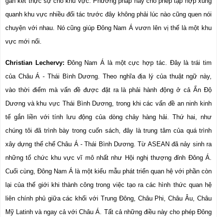
gắn kết thực sự cho khu vực. Phương pháp này cho phép tập hợp xung 
quanh khu vực nhiều đối tác trước đây không phải lúc nào cũng quen nói 
chuyện với nhau. Nó cũng giúp Đông Nam Á vươn lên vị thế là một khu 
vực mới nổi.
Christian Lechervy:
 Đông Nam Á là một cực hợp tác. Đây là trái tim 
của Châu Á - Thái Bình Dương. Theo nghĩa địa lý của thuật ngữ này, 
vào thời điểm mà vấn đề được đặt ra là phải hành động ở cả Ấn Độ 
Dương và khu vực Thái Bình Dương, trong khi các vấn đề an ninh kinh 
tế gắn liền với tính lưu động của dòng chảy hàng hải. Thứ hai, như 
chúng tôi đã trình bày trong cuốn sách, đây là trung tâm của quá trình 
xây dựng thể chế Châu Á - Thái Bình Dương. Từ ASEAN đã nảy sinh ra 
những tổ chức khu vực vĩ 
mô nhất như Hội nghị thượng đỉnh Đông Á. 
Cuối cùng, Đông Nam Á là một kiểu mẫu phát triển quan hệ với phần còn 
lại của thế giới khi thành công trong việc tạo ra các hình thức quan hệ 
liên chính phủ giữa các khối với Trung Đông, Châu Phi, Châu Âu, Châu 
Mỹ Latinh và ngay cả với Châu Á. Tất cả những điều này cho phép Đông 