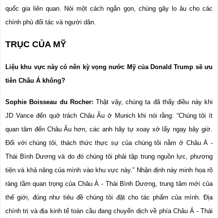
quốc gia liên quan. Nói một cách ngắn gọn, chúng gây lo âu cho các 
chính phủ đối tác và người dân.
TRỤC CỦA MỸ
Liệu khu vực này có nên kỳ vọng nước Mỹ của Donald Trump sẽ ưu 
tiên Châu Á không?
Sophie Boisseau du Rocher:
 Thật vậy, chúng ta đã thấy điều này khi 
JD Vance đến quở trách Châu Âu ở Munich khi nói rằng: “Chúng tôi ít 
quan tâm đến Châu Âu hơn, các anh hãy tự xoay xở lấy ngay bây giờ. 
Đối với chúng tôi, thách thức thực sự của chúng tôi nằm ở Châu Á - 
Thái Bình Dương và do đó chúng tôi phải tập trung nguồn lực, phương 
tiện và khả năng của mình vào khu vực này.” Nhận định này minh họa rõ 
ràng tầm quan trọng của Châu Á - Thái Bình Dương, trung tâm mới của 
thế giới, đúng như tiêu đề chúng tôi đặt cho tác phẩm của mình. Địa 
chính trị và địa kinh tế toàn cầu đang chuyển dịch về phía Châu Á - Thái 