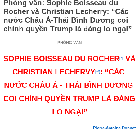
Phỏng vấn: Sophie Boisseau du
Rocher và Christian Lecherry: “Các
nước Châu Á-Thái Bình Dương coi
chính quyền Trump là đáng lo ngại”
PHỎNG VẤN
SOPHIE BOISSEAU DU ROCHER
 VÀ 
[*]
CHRISTIAN LECHERVY
: “CÁC 
[**]
NƯỚC CHÂU Á - THÁI BÌNH DƯƠNG 
COI CHÍNH QUYỀN TRUMP LÀ ĐÁNG 
LO NGẠI”
Pierre-Antoine Donnet