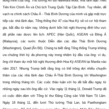
đồng minh của ông: Thủ tướng Ấn Độ Narendra Modi, nhà lãnh đạo Triều 
Tiên Kim Chính Ân và Chủ tịch Trung Quốc Tập Cận Bình. Tuy nhiên, để 
vạch ra chính sách Châu Á - Thái Bình Dương của mình và gặp mặt trực 
tiếp các nhà lãnh đạo, Tổng thống thứ 47 của Hoa Kỳ sẽ có cơ hội tham 
gia, bắt đầu từ năm nay, không dưới bốn hội nghị thượng đỉnh khu vực 
đã phần nào được lên lịch: APEC (Hàn Quốc), ASEAN và Đông Á 
(Malaysia), các nước thuộc Diễn đàn các đảo Thái Bình Dương 
(Washington), Quad (Ấn Độ). Chúng ta biết rằng Tổng thống Trump không 
ưa chuộng thời kỳ đa phương này trong nhiệm kỳ đầu của ông: ví dụ, 
ông chỉ tham dự một hội nghị thượng đỉnh Hoa Kỳ-ASEAN tại Manila vào 
năm 2017. Nhưng Trump biết rằng ông có thể trông đợi nhiều chuyến 
thăm của các nhà lãnh đạo Châu Á-Thái Bình Dương tới Washington 
trong những tháng tới. Các cuộc thảo luận với họ đã bắt đầu ngay từ 
những ngày sau khi ông đắc cử. Vào ngày 11 tháng 11, Donald Trump đã 
có cuộc điện đàm với Tổng bí thư Đảng Cộng sản Việt Nam Tô Lâm. 
Ngày 18 tháng 11, đến lượt Thủ tướng Thái Lan, bà Paethongtarn 