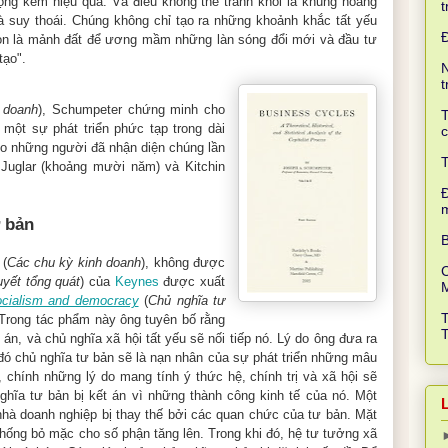
ộng kém hiệu quả. Và điều không thể tránh khỏi là khủng hoảng
t
à suy thoái. Chúng không chỉ tạo ra những khoảnh khắc tất yếu
còn là mảnh đất để ương mầm những làn sóng đổi mới và đầu tư
tạo".
N
t
 doanh
), Schumpeter chứng minh cho
T
một sự phát triển phức tạp trong dài
c
heo những người đã nhận diện chúng lần
T
Juglar (khoảng mười năm) và Kitchin
Đ
 bản
B
(
Các chu kỳ kinh doanh
), không được
C
uyết tổng quát
) của
Keynes
được xuất
ocialism and democracy
(
Chủ nghĩa tư
. Trong tác phẩm này ông tuyên bố rằng
 án, và chủ nghĩa xã hội tất yếu sẽ nối tiếp nó. Lý do ông đưa ra
 đó chủ nghĩa tư bản sẽ là nạn nhân của sự phát triển những mâu
, chính những lý do mang tính ý thức hệ, chính trị và xã hội sẽ
ghĩa tư bản bị kết án vì những thành công kinh tế của nó. Một
nhà doanh nghiệp bị thay thế bởi các quan chức của tư bản. Mặt
thống bỏ mặc cho số phận tăng lên. Trong khi đó, hệ tư tưởng xã