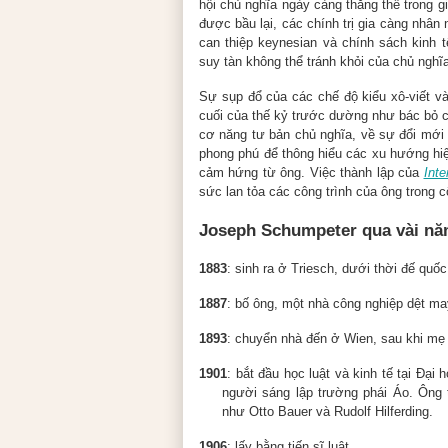
hội chủ nghĩa ngày càng thắng thế trong giớ
được bầu lại, các chính trị gia càng nhâ
can thiệp keynesian và chính sách kinh t
suy tàn không thể tránh khỏi của chủ nghĩ
Sự sụp đổ của các chế độ kiểu xô-viết và
cuối của thế kỷ trước dường như bác bỏ c
cơ năng tư bản chủ nghĩa, về sự đổi mới
phong phú để thông hiểu các xu hướng hiệ
cảm hứng từ ông. Việc thành lập của
Int
sức lan tỏa các công trình của ông trong c
Joseph Schumpeter qua vài nă
1883
: sinh ra ở Triesch, dưới thời đế quố
1887
: bố ông, một nhà công nghiệp dệt ma
1893
: chuyển nhà đến ở Wien, sau khi mẹ 
1901
: bắt đầu học luật và kinh tế tại Đạ
người sáng lập trường phái Áo. Ông 
như Otto Bauer và Rudolf Hilferding.
1906
: lấy bằng tiến sĩ luật.