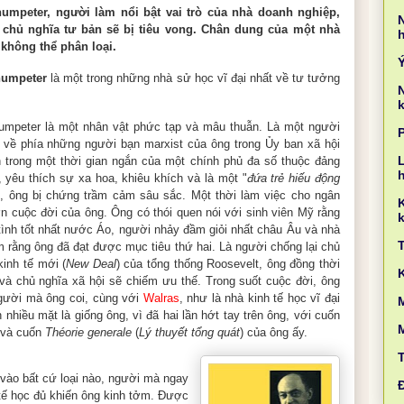
umpeter, người làm nổi bật vai trò của nhà doanh nghiệp,
ng chủ nghĩa tư bản sẽ bị tiêu vong. Chân dung của một nhà
 không thể phân loại.
humpeter
là một trong những nhà sử học vĩ đại nhất về tư tưởng
k
mpeter là một nhân vật phức tạp và mâu thuẫn. Là một người
 về phía những người bạn marxist của ông trong Ủy ban xã hội
L
h trong một thời gian ngắn của một chính phủ đa số thuộc đảng
, yêu thích sự xa hoa, khiêu khích và là một "
đứa trẻ hiếu động
n, ông bị chứng trầm cảm sâu sắc. Một thời làm việc cho ngân
n cuộc đời của ông. Ông có thói quen nói với sinh viên Mỹ rằng
k
 tình tốt nhất nước Áo, người nhảy đầm giỏi nhất châu Âu và nhà
hêm rằng ông đã đạt được mục tiêu thứ hai. Là người chống lại chủ
kinh tế mới (
New Deal
) của tổng thống Roosevelt, ông đồng thời
g và chủ nghĩa xã hội sẽ chiếm ưu thế. Trong suốt cuộc đời, ông
gười mà ông coi, cùng với
Walras
, như là nhà kinh tế học vĩ đại
M
 nhiều mặt là giống ông, vì đã hai lần hớt tay trên ông, với cuốn
 và cuốn
Théorie generale
(
Lý thuyết tổng quát
) của ông ấy.
vào bất cứ loại nào, người mà ngay
 tế học đủ khiến ông kinh tởm. Được