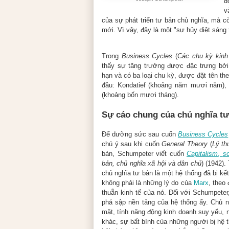
đ
v
của sự phát triển tư bản chủ nghĩa, mà 
mới. Vì vậy, đây là một "sự hủy diệt sáng 
Trong
Business Cycles
(
Các chu kỳ kinh
thấy sự tăng trưởng được đặc trưng bởi 
hạn và có ba loại chu kỳ, được đặt tên t
đầu: Kondatief (khoảng năm mươi năm), 
(khoảng bốn mươi tháng).
Sự cáo chung của chủ nghĩa tư
Để dưỡng sức sau cuốn
Business Cycles
chú ý sau khi cuốn
General Theory
(
Lý th
bản, Schumpeter viết cuốn
Capitalism
,
s
bản, chủ nghĩa xã hội và dân chủ
) (1942)
chủ nghĩa tư bản là một hệ thống đã bị kết
không phải là những lý do của
Marx
, theo
thuẫn kinh tế của nó. Đối với Schumpeter
phá sập nền tảng của hệ thống ấy. Chủ n
mặt, tính năng động kinh doanh suy yếu, 
khác, sự bất bình của những người bị hệ 