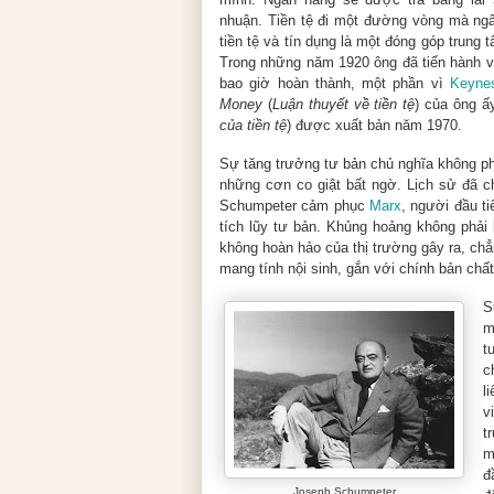
nhuận. Tiền tệ đi một đường vòng mà ngâ
tiền tệ và tín dụng là một đóng góp trung
Trong những năm 1920 ông đã tiến hành vi
bao giờ hoàn thành, một phần vì
Keyne
Money
(
Luận thuyết về tiền tệ
) của ông ấ
của tiền tệ
) được xuất bản năm 1970.
Sự tăng trưởng tư bản chủ nghĩa không ph
những cơn co giật bất ngờ. Lịch sử đã ch
Schumpeter cảm phục
Marx
, người đầu t
tích lũy tư bản. Khủng hoảng không phải 
không hoàn hảo của thị trường gây ra, ch
mang tính nội sinh, gắn với chính bản chấ
S
m
t
c
l
v
t
m
đ
Joseph Schumpeter