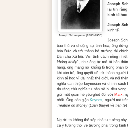
Joseph Sch
lại tin rằ
kinh tế học
Joseph Sc
kinh tế.
Joseph Schumpeter (1883-1950)
Joseph Schu
bảo thủ và chuộng sự tinh hoa, ông đứng
hóa Đức và trở thành bộ trưởng tài chín
Dân chủ Xã hội. Với tính cách nồng nhiệt
khủng khiếp
", như ông tự mô tả bản thâ
hàng, ông mang nợ khổng lồ trong phần lớ
khi còn trẻ, ông quyết sẽ trở thành người
kinh tế học vĩ đại nhất thế giới, và nói t
nghĩa can thiệp keynesian và chính sách 
tin rằng chủ nghĩa tư bản sẽ bị tiêu von
giữ một quan hệ yêu-ghét đối với
Marx
, n
nhất. Ông oán giận
Keynes
, người mà trên
Treatise on Money
(
Luận thuyết về tiền tệ
)
Người ta không thể xếp nhà tư tưởng này 
cả ý tưởng thôi về trường phái trong kinh