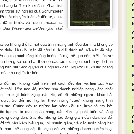
C
n hàng là điểm khởi đầu. Phân tích
 tâm trong sự nghiệp của Schumpeter.
ết một chuyên luận về tiền tệ, chưa
T
s
đã đi trước với cuốn
Treatise on
l
y.
Das Wesen des Geldes
(
Bản chất
C
c
ải và không thể là một quá trình mang tính đều đặn mà không có
L
o thấy điều đó. Vấn đề còn lại là giải thích nó. Về vấn đề này,
l
iên chứng minh rằng khủng hoảng là một hệ quả cần thiết của sự
T
là những sự cố nhất thời do các cú sốc ngoại sinh hay do tính
ẳng hạn như độc quyền của nghiệp đoàn. Ngược lại, khủng hoảng
t của chủ nghĩa tư bản.
K
ự đổi mới không xuất hiện một cách đều đặn và liên tục. Vào
N
m
ột thời điểm nào đó, những nhà doanh nghiệp năng động nhất
ung ra một hành động nào đó, để rồi những người khác bắt
hước. Sự đổi mới lây lan theo những "
cụm
" không mang tính
iên tục. Chúng gây ra những làn sóng đầu tư được tài trợ bởi
D
iệc tạo ra tín dụng ngân hàng, dẫn đến sự phát triển và tăng
C
rưởng cộng dồn. Sau đó, những tác động giảm dần dần, sự đổi
ới trở nên kém hiệu quả, lợi nhuận giảm, và các ngân hàng bắt
ầu hạn chế cung cấp tín dụng đối với những doanh nghiệp hoạt
B