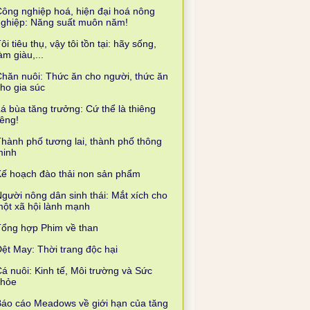
ông nghiệp hoá, hiện đại hoá nông
nghiệp: Năng suất muôn năm!
ôi tiêu thụ, vậy tôi tồn tại: hãy sống,
àm giàu,...
hăn nuôi: Thức ăn cho người, thức ăn
ho gia súc
á bùa tăng trưởng: Cứ thể là thiêng
iêng!
hành phố tương lai, thành phố thông
minh
ế hoạch đào thải non sản phẩm
gười nông dân sinh thái: Mắt xích cho
ột xã hội lành mạnh
Tổng hợp Phim về than
ệt May: Thời trang độc hại
á nuôi: Kinh tế, Môi trường và Sức
khỏe
áo cáo Meadows về giới hạn của tăng