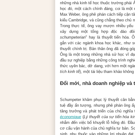
những nhà kinh tế học thuộc trường phái Á
học đó, một cách chính đáng, coi là một
Max Weber, ông phê phán cách tiếp cận tâ
kiểu Cambridge, và cũng chẳng theo chủ n
Trong thực tế, ông vay mượn nhiều yếu t
xây dựng một tổng hợp độc đáo đôi
schumpeterian
" hay là thuyết tiến hóa. 
gắn với các ngành khoa học khác, như sử
thuyết chính trị. Bản thân ông đã đóng gó
Ông là một trong những nhà sử học vĩ đại
đầu sự nghiệp bằng những công trình nghi
thức uyên bác, dở dang, với hơn một ngàn
tích kinh tế
), một tài liệu tham khảo không 
Đổi mới, nhà doanh nghiệp và 
Schumpeter khâm phục lý thuyết cân bằ
tuệ đầy ấn tượng, nhưng phê phán ông ấy
tăng trưởng và phát triển của chủ nghĩa
économique
(
Lý thuyết của sự tiến hóa ki
nhắm đến việc bổ khuyết lỗ hổng đó. Đầu 
cơ cấu vận hành của chủ nghĩa tư bản. Sc
sinh, phụ thuộc vào những lợi nhuận đạt