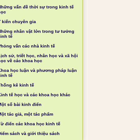
Những vấn đề thời sự trong kinh tế
học
Ý kiến chuyên gia
Những nhân vật lớn trong tư tưởng
inh tế
Phỏng vấn các nhà kinh tế
ịch sử, triết học, nhân học và xã hội
học về các khoa học
Khoa học luận và phương pháp luận
inh tế
Thống kê kinh tế
Kinh tế học và các khoa học khác
ột số bài kinh điển
Một tác giả, một tác phẩm
Từ điển các khoa học kinh tế
Điểm sách và giới thiệu sách