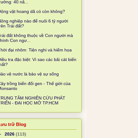
rưởng: 40 nă...
Động vật hoang dã có còn không?
ông nghiệp nào để nuôi 6 tỷ người
rên Trái đất?
rái đất không thuộc về Con người mà
hính Con ngư...
hời đại nhôm: Tiện nghi và hiểm họa
iều tra đặc biệt: Vì sao các bãi cát biến
mất?
ảo vệ nước là bảo vệ sự sống
ây trồng biến đổi gen - Thế giới của
Monsanto
TRUNG TÂM NGHIÊN CỨU PHÁT
TRIỂN - ĐẠI HỌC MỞ TP.HCM
Lưu trữ Blog
►
2026
(113)