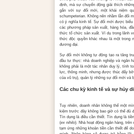
định, mà sự chuyển động giải thích những
gắn với sự đổi mới, một khái niệm qu
schumpeterian. Không nên nhầm lẫn đổi mớ
có ý nghĩa kinh tế. Sự đổi mới được biểu
các phương pháp sản xuất, hàng hóa, đầu
thức tổ chức sản xuất. Ví dụ trong lãnh 
thức độc quyền khác nhau là một trong n
đương đại.
Sự đổi mới không tự động tạo ra tăng tr
đầu tư thực: nhà doanh nghiệp và ngân hà
không phải là một tác nhân duy lý, tính t
lực, thông minh, nhưng được thúc đẩy bởi
của vũ trụ), quản lý những sự đổi mới và 
Các chu kỳ kinh tế và sự hủy di
Tuy nhiên, doanh nhân không thể một mìn
kiệm trước đây không bao giờ có thể đủ đ
Tín dụng là điều cần thiết. Tín dụng là ti
(
ex nihilo
). Nhà hoạt động ngân hàng, trên 
tạm ứng những khoản tiền cần thiết để d
mình. Ngân hàng sẽ được trả bằng lãi 