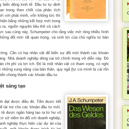
 biến động kinh tế. Đầu tư tự định
an trọng then chốt của phân tích
C
i với phát minh, vốn không tức thì
 hiện bằng những kết hợp mới trong
 ra, nguồn nguyên liệu thô và cách
vực sau cùng này, Schumpeter cho rằng việc mở rộng nhiều hình
hững đổi mới rất quan trọng, và sinh lợi của chủ nghĩa tư bản
ưởng. Cần có hai nhân vật để biến sự đổi mới thành các khoản
ng. Nhà doanh nghiệp đóng vai trò chính trong vỡ diễn này. Đó
oán chi phí và lợi ích. Đó là một nhân vật có tham vọng, có nghị
 những xung năng của bản thân, quy ngã (tự coi mình là cái rốn
biến chúng thành các khoản đầu tư.
ệt sáng tạo
h đạt được điều đó. Tiền được tiết
ể tài trợ cho các khoản đầu tư mới.
K
ền tệ được ngân hàng tạo ra từ hư vô
cơ sở niềm tin đối với doanh nghiệp,
C
oanh nghiệp thực hiện các dự án của
b
suất, một khoản được trích từ lợi