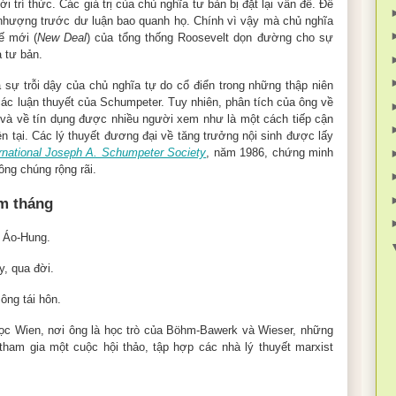
i trí thức. Các giá trị của chủ nghĩa tư bản bị đặt lại vấn đề. Để
n nhượng trước dư luận bao quanh họ. Chính vì vậy mà chủ nghĩa
ế mới (
New Deal
) của tổng thống Roosevelt dọn đường cho sự
a tư bản.
 sự trỗi dậy của chủ nghĩa tự do cổ điển trong những thập niên
ác luận thuyết của Schumpeter. Tuy nhiên, phân tích của ông về
 và về tín dụng được nhiều người xem như là một cách tiếp cận
n tại. Các lý thuyết đương đại về tăng trưởng nội sinh được lấy
ernational Joseph A. Schumpeter Society
, năm 1986, chứng minh
ông chúng rộng rãi.
m tháng
c Áo-Hung.
y, qua đời.
ông tái hôn.
i học Wien, nơi ông là học trò của Böhm-Bawerk và Wieser, những
tham gia một cuộc hội thảo, tập hợp các nhà lý thuyết marxist