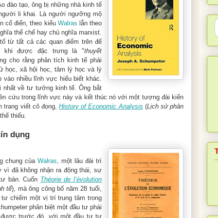
o đào tạo, ông bị những nhà kinh tế
 người li khai. Là người ngưỡng mộ
n cổ điển, theo kiểu
Walras
lẫn theo
ghĩa thể chế hay chủ nghĩa marxist.
ố từ tất cả các quan điểm trên để
 khi được đặc trưng là "
thuyết
Ông cho rằng phân tích kinh tế phải
 học, xã hội học, tâm lý học và lý
p vào nhiều lĩnh vực hiểu biết khác.
 nhất về tư tưởng kinh tế. Ông bắt
ên cứu trong lĩnh vực này và kết thúc nó với một tượng đài kiến
 trang viết cô đọng,
History of Economic Analysis
(
Lịch sử phân
thể thiếu.
tín dụng
ng chung của
Walras
, một lâu đài trí
 vì đã không nhận ra động thái, sự
 tư bản. Cuốn
Théorie de l’évolution
nh tế
), mà ông công bố năm 28 tuổi,
tư chiếm một vị trí trung tâm trong
humpeter phân biệt một đầu tư phái
 được trước đó, với một đầu tư tự