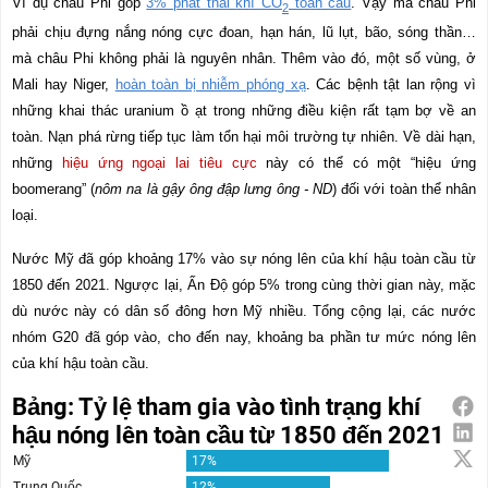
Ví dụ châu Phi góp
3% phát thải khí CO
toàn cầu
. Vậy mà châu Phi
2
phải chịu đựng nắng nóng cực đoan, hạn hán, lũ lụt, bão, sóng thần…
mà châu Phi không phải là nguyên nhân. Thêm vào đó, một số vùng, ở
Mali hay Niger,
hoàn toàn bị nhiễm phóng xạ
. Các bệnh tật lan rộng vì
những khai thác uranium ồ ạt trong những điều kiện rất tạm bợ về an
toàn. Nạn phá rừng tiếp tục làm tổn hại môi trường tự nhiên. Về dài hạn,
những
hiệu ứng ngoại lai tiêu cực
này có thể có một “hiệu ứng
boomerang” (
nôm na là gậy ông đập lưng ông - ND
) đối với toàn thể nhân
loại.
Nước Mỹ đã góp khoảng 17% vào sự nóng lên của khí hậu toàn cầu từ
1850 đến 2021. Ngược lại, Ấn Độ góp 5% trong cùng thời gian này, mặc
dù nước này có dân số đông hơn Mỹ nhiều. Tổng cộng lại, các nước
nhóm G20 đã góp vào, cho đến nay, khoảng ba phần tư mức nóng lên
của khí hậu toàn cầu.