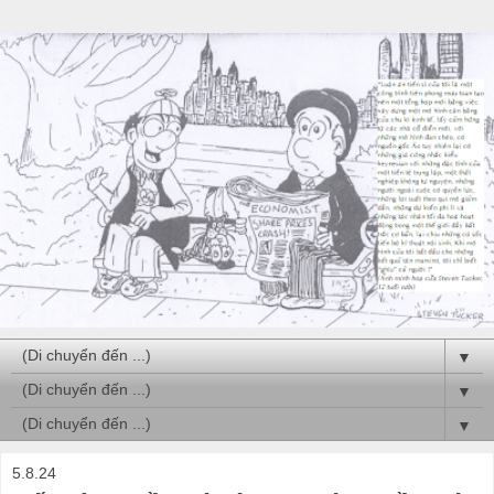
▼
▼
▼
5.8.24