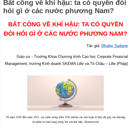
Bất công về khí hậu: ta có quyền đòi
hỏi gì ở các nước phương Nam?
BẤT CÔNG VỀ KHÍ HẬU: TA CÓ QUYỀN
ĐÒI HỎI GÌ Ở CÁC NƯỚC PHƯƠNG NAM?
Tác giả:
Dhafer Sadane
Giáo sư - Trưởng Khoa Chương trình Cao học Corprate Financial
Management, trường Kinh doanh SKEMA Lille và Tô Châu – Lille (Pháp)
Từ năm 1850 đến năm 2021, các nước trong khối G20 (nhóm các nền kinh tế lớn) đã góp vào khoảng
ba phần tư tình trạng nóng lên của khí hậu.
Shutterstock