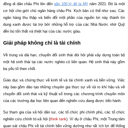
đồng di dân châu Phi lên đến
gần 100 tỷ đô la Mỹ
năm 2021. Đó là một
cơ hội cho giới chủ ngân hàng châu Phi. Kịch bản có thể như sau. Các
ngân hàng thu thập và biến đổi một phần của nguồn lợi này thành tín
dụng xanh được tài trợ bởi những hỗ trợ của các Nhà Nước nhờ Quỹ
đền bù tổn thất và thiệt hại của các nước giàu.
Giải pháp không chỉ là tài chính
Về trung và dài hạn, chuyển đổi sinh thái đòi hỏi phải xây dựng toàn bộ
một hệ sinh thái tại các nước nghèo có liên quan. Hệ sinh thái này gồm
ba yếu tố then chốt.
Giáo dục và chứng thực về kinh tế và tài chính xanh và bền vững. Việc
này bao gồm đào tạo những chuyên gia thực sự về rủi ro khí hậu và về
chuyển đổi sinh thái và kỹ thuật số trong các chương trình chuyên môn
của các trường đại học liên quan đến nghiên cứu đang được tiến hành.
Sự tham gia của xã hội dân sự, các tổ chức phi chính phủ, các tổ chức
nghiên cứu chính trị-xã hội (
think tank
). Ví dụ ở châu Phi, một Trung tâm
quan sát châu Phi về tài chính bền vững dường như rất ích lợi để thống