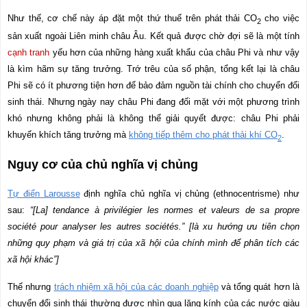
Như thế, cơ chế này áp đặt một thứ thuế trên phát thải CO
cho việc
2
sản xuất ngoài Liên minh châu Âu. Kết quả được chờ đợi sẽ là một tính
cạnh tranh
yếu hơn của những hàng xuất khẩu của châu Phi và như vậy
là kìm hãm sự tăng trưởng. Trớ trêu của số phận, tổng kết lại là châu
Phi sẽ có ít phương tiện hơn để bảo đảm nguồn tài chính cho chuyển đổi
sinh thái. Nhưng ngày nay châu Phi đang đối mặt với một phương trình
khó nhưng không phải là không thể giải quyết được: châu Phi phải
khuyến khích tăng trưởng mà
không tiếp thêm cho phát thải khí CO
.
2
Nguy cơ của chủ nghĩa vị chủng
Tự điển Larousse
định nghĩa chủ nghĩa vị chủng (ethnocentrisme) như
sau:
“[La] tendance à privilégier les normes et valeurs de sa propre
société pour analyser les autres sociétés.” [
là xu hướng ưu tiên chọn
những quy phạm và giá trị của xã hội của chính mình để phân tích các
xã hội khác”]
Thế nhưng
trách nhiệm xã hội của các doanh nghiệp
và tổng quát hơn là
chuyển đổi sinh thái thường được nhìn qua lăng kính của các nước giàu