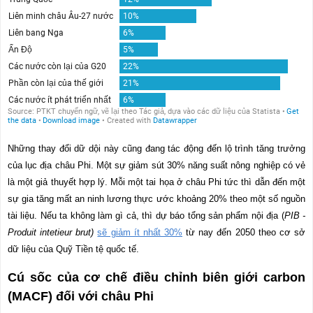
Những thay đổi dữ dội này cũng đang tác động đến lộ trình tăng trưởng
của lục địa châu Phi. Một sự giảm sút 30% năng suất nông nghiệp có vẻ
là một giả thuyết hợp lý. Mỗi một tai họa ở châu Phi tức thì dẫn đến một
sự gia tăng mất an ninh lương thực ước khoảng 20% theo một số nguồn
tài liệu. Nếu ta không làm gì cả, thì dự báo tổng sản phẩm nội địa (
PIB -
Produit intetieur brut)
sẽ giảm ít nhất 30%
từ nay đến 2050 theo cơ sở
dữ liệu của Quỹ Tiền tệ quốc tế.
Cú sốc của cơ chế điều chỉnh biên giới carbon
(MACF) đối với châu Phi