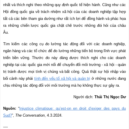
nhất và thích nghi theo những quy định quốc tế hiện hành. Cũng như các
Hội đồng quốc gia về trách nhiệm xã hội của các doanh nghiệp tập hợp
tất cả các bên tham gia dường như rất ích lợi để đồng hành và phác họa
ra những chiến lược quốc gia chặt chẽ trước những đòi hỏi của châu
Âu.
Tìm kiếm các công cụ đo lường tác động đối với các doanh nghiệp,
ngân hàng và các tổ chức để đo lường những tiến bộ trong lĩnh vực phát
triển bền vững. Thước đo này đáng được thích nghi cho các doanh
nghiệp tại các quốc gia mới nổi để chuyển đổi môi trường - xã hội - quản
trị tránh được mọi tính vị chủng và bất công. Quả thật sự hội nhập vào
bối cảnh này phải
tính đến yếu tố xã hội và quản trị
ở những nước đang
chịu những tác động đối với môi trường mà họ không thực sự gây ra.
Người dịch:
Thái Thị Ngọc Dư
Nguồn:
“
Injustice climatique: qu’est-on en droit d’exiger des pays du
Sud?
”,
The Conversation
, 4.3.2024.
----