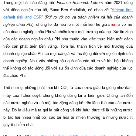
Trong một bài báo đăng trên
Finance Research Letters
năm 2021 cùng
với đồng nghiệp của tôi, Sana Ben Abdallah, có nhan đề “
African firm
default risk and CSR
” (
Rủi ro vỡ nợ và trách nhiệm xã hội của doanh
nghiệp châu Phi
), chúng tôi đã nêu rõ một mối liên hệ giữa
rủi ro
vỡ nợ
của doanh nghiệp châu Phi và chiến lược môi trường của họ. Sự ổn định
của các doanh nghiệp châu Phi phụ thuộc vào việc thực hiện một cách
tiếp cận phát triển bền vững. Tóm lại, thành tích về môi trường của
doanh nghiệp châu Phi có một cái giá và tác động đối với sự ổn định của
doanh nghiệp. Như vậy những hậu quả của các rủi ro về khí hậu không
thể không có tác động đối với sự ổn định của các doanh nghiệp của lục
địa châu Phi.
Thế nhưng, những phát thải khí CO
từ các nước giàu là giống như đám
2
mây của Tchernobyl: chúng không dừng lại ở biên giới. Chúng lan đến
các nước nghèo và có một tác động đáng kể trên lãnh thổ của các nước
này. Đó là điều mà ta gọi là bất công về khí hậu: thực tế là những nước
bị tác hại nhiều nhất bởi các tai họa tự nhiên thường là những nước ít
gây ô nhiễm nhất.