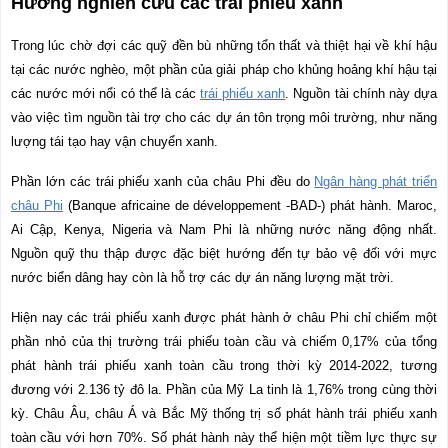
Hướng nghiên cứu các trái phiếu xanh
Trong lúc chờ đợi các quỹ đền bù những tổn thất và thiệt hại về khí hậu
tại các nước nghèo, một phần của giải pháp cho khủng hoảng khí hậu tại
các nước mới nổi có thể là các
trái phiếu xanh
. Nguồn tài chính này dựa
vào việc tìm nguồn tài trợ cho các dự án tôn trọng môi trường, như năng
lượng tái tạo hay vận chuyển xanh.
Phần lớn các trái phiếu xanh của châu Phi đều do
Ngân hàng phát triển
châu Phi
(Banque africaine de développement -BAD-) phát hành. Maroc,
Ai Cập, Kenya, Nigeria và Nam Phi là những nước năng động nhất.
Nguồn quỹ thu thập được đặc biệt hướng đến tự bảo vệ đối với mực
nước biển dâng hay còn là hỗ trợ các dự án năng lượng mặt trời.
Hiện nay các trái phiếu xanh được phát hành ở châu Phi chỉ chiếm một
phần nhỏ của thị trường trái phiếu toàn cầu và chiếm 0,17% của tổng
phát hành trái phiếu xanh toàn cầu trong thời kỳ 2014-2022, tương
đương với 2.136 tỷ đô la. Phần của Mỹ La tinh là 1,76% trong cùng thời
kỳ. Châu Âu, châu Á và Bắc Mỹ thống trị số phát hành trái phiếu xanh
toàn cầu với hơn 70%. Số phát hành này thể hiện một tiềm lực thực sự