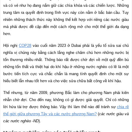
và có vẻ như họ đang nắm giữ các chìa khóa và các chiến lược. Những
trung tâm ra quyết định trong lĩnh vực này còn nằm ở bắc bán cầu. Tuy
nhiên những thách thức này không thể kết hợp với riêng các nước giàu
mà phải được đề cập đến một cách rộng mở cho một thế giới đa dạng
hơn.
Hội nghị
COP28
vào cuối năm 2023 ở Dubai phải là yếu tố sửa sai chủ
nghĩa vị chủng này bằng cách lắng nghe chăm chú hơn những nước bị
tổn thương nhiều nhất. Thông báo rất được chờ đợi về một quỹ đền bù
những tổn thất và thiệt hại do khí hậu ở những nước nghèo có lẽ là một
bước tiến tích cực và chắc chắn là mang tính quyết định cho một sự
hiểu biết lẫn nhau tốt hơn và cho việc sửa chữa bất công về khí hậu.
Thế nhưng, từ năm 2009, phương Bắc làm cho phương Nam phải kiên
nhẫn chờ đợi. Cho đến nay, không có gì được giải quyết. Chỉ có những
lời hứa tài trợ được thông báo. Vậy thì làm thế nào để tránh sự
chia rẽ
thế giới giữa phương Tây và các nước phương Nam?
(
các nước giàu và
các nước nghèo -ND
).