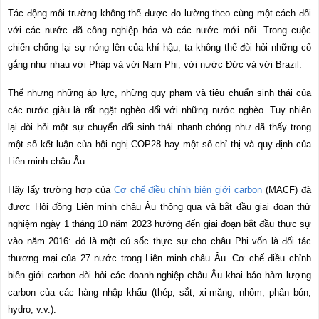
Tác động môi trường không thể được đo lường theo cùng một cách đối
với các nước đã công nghiệp hóa và các nước mới nổi. Trong cuộc
chiến chống lại sự nóng lên của khí hậu, ta không thể đòi hỏi những cố
gắng như nhau với Pháp và với Nam Phi, với nước Đức và với Brazil.
Thế nhưng những áp lực, những quy phạm và tiêu chuẩn sinh thái của
các nước giàu là rất ngặt nghèo đối với những nước nghèo. Tuy nhiên
lại đòi hỏi một sự chuyển đổi sinh thái nhanh chóng như đã thấy trong
một số kết luận của hội nghị COP28 hay một số chỉ thị và quy định của
Liên minh châu Âu.
Hãy lấy trường hợp của
Cơ chế điều chỉnh biên giới carbon
(MACF) đã
được Hội đồng Liên minh châu Âu thông qua và bắt đầu giai đoạn thử
nghiệm ngày 1 tháng 10 năm 2023 hướng đến giai đoạn bắt đầu thực sự
vào năm 2016: đó là một cú sốc thực sự cho châu Phi vốn là đối tác
thương mại của 27 nước trong Liên minh châu Âu. Cơ chế điều chỉnh
biên giới carbon đòi hỏi các doanh nghiệp châu Âu khai báo hàm lượng
carbon của các hàng nhập khẩu (thép, sắt, xi-măng, nhôm, phân bón,
hydro, v.v.).