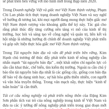
sẽ phát triển bền vững với mô hình mới trong thập niên 2020.
Trong
Doanh nghiệp Việt và giấc mơ Việt Nam thịnh vượng
, Phạm
Chi Lan phân tích thực trạng doanh nghiệp Việt Nam và suy nghĩ
về hướng đi tương lai, khi mọi người đang mong thực hiện giấc mơ
Việt Nam thịnh vượng
vào khoảng giữa thế kỷ này. Tác giả cho
rằng phải thúc đẩy tăng cường nền tảng vi mô của kinh tế thị
trường, học hỏi và sáng tạo về công nghệ và quản trị, liên kết và
hội nhập là những hướng đi chính để doanh nghiệp Việt phát triển
và góp sức hiện thực hóa giấc mơ
Việt Nam thịnh vượng
.
Trong
Tài nguyên bản địa và vấn đề phát triển bền vững
, Kim
Hạnh chủ trương để thúc đẩy phát triển kinh tế nông nghiệp cần
nhấn mạnh “tài nguyên bản địa” , một khái niệm chỉ nguồn lực có
sẵn cần khai thác, chế biến, tìm kiếm thị trường. Ngoài ra cần chú ý
bảo tồn tài nguyên bản địa nhất là các giống cây, giống con bản địa
để bảo vệ đa dạng sinh học, sự hài hòa giữa thiên nhiên, con người
và văn hóa truyền thống. Trong văn mạch nầy, thực hiện “kinh tế
tuần hoàn” là cần thiết.
Tái cơ cấu nông nghiệp và phát triển nông thôn
của Đặng Kim
Sơn phân tích vai trò của nông nghiệp trong kinh tế Việt Nam và
đưa ra các ý tưởng để nông nghiệp phát triển trong giai đoạn mới