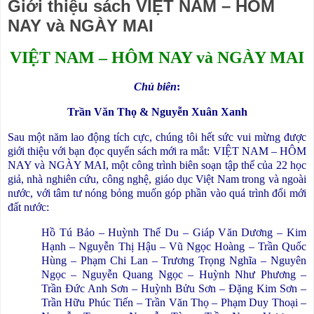
Giới thiệu sách VIỆT NAM – HÔM
NAY và NGÀY MAI
VIỆT NAM – HÔM NAY và NGÀY MAI
Chủ biên
:
Trần Văn Thọ & Nguyễn Xuân Xanh
Sau một năm lao động tích cực, chúng tôi hết sức vui mừng được
giới thiệu với bạn đọc quyển sách mới ra mắt: VIỆT NAM – HÔM
NAY và NGÀY MAI, một công trình biên soạn tập thể của 22 học
giả, nhà nghiên cứu, công nghệ, giáo dục Việt Nam trong và ngoài
nước, với tâm tư nóng bỏng muốn góp phần vào quá trình đổi mới
đất nước:
Hồ Tú Bảo – Huỳnh Thế Du – Giáp Văn Dương – Kim
Hạnh – Nguyễn Thị Hậu – Vũ Ngọc Hoàng – Trần Quốc
Hùng – Phạm Chi Lan – Trương Trọng Nghĩa – Nguyên
Ngọc – Nguyễn Quang Ngọc – Huỳnh Như Phương –
Trần Đức Anh Sơn – Huỳnh Bửu Sơn – Đặng Kim Sơn –
Trần Hữu Phúc Tiến – Trần Văn Thọ – Phạm Duy Thoại –