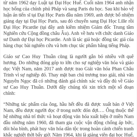
từ năm 1962 dạy Luật tại Đại Học Huế. Cuối năm 1964 anh nhận
học bổng của chính phủ Pháp và sang Paris du học. Sau khi bảo vệ
luận án tiến sĩ tại Đại Học Paris đầu năm 1969, anh được bổ nhiệm
giảng dạy tại Đại Học Paris, sau đó chuyển sang Đại Học Lille rồi
Đại Học Picardie (tại đây anh kiêm nhiệm Giám đốc Trung tâm
Nghiên cứu Cộng đồng châu Âu). Anh về hưu với chức danh Giáo
sư Danh dự Đại học Picardie. Anh là tác giả hoặc đồng tác giả của
hàng chục bài nghiên cứu và hơn chục tác phẩm bằng tiếng Pháp.
Giáo sư Cao Huy Thuần cũng là người gắn bó nhiều với quê
hương. Do những đóng góp to lớn cho sự nghiệp văn hóa và giáo
dục Việt Nam, năm 2017 anh được trao Giải văn hóa Phan Châu
Trinh vì sự nghiệp đó. Thay mặt ban chủ trương trao giải, nhà văn
Nguyên Ngọc đã có những đánh giá chính xác và đầy đủ về Giáo
sư Cao Huy Thuần. Dưới đây chúng tôi xin trích một số đoạn
chính:
“Những tác phẩm của ông, hầu hết đều đã được xuất bản ở Việt
Nam, đều được người đọc ở trong nước đón đợi…. Ông thuộc thế
hệ những nhà trí thức và hoạt động văn hóa xuất hiện ở miền Nam
đầu những năm 1960, đã tham gia cuộc vận động chống áp bức,
đòi hòa bình, phát huy văn hóa dân tộc trong hoàn cảnh chiến tranh
khắc nghiệt thời bấy giờ. Năm 1964, khi là giảng viên đại học Huế,