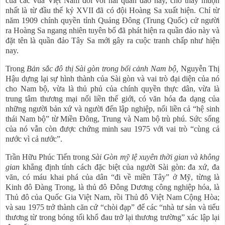
của các vua Việt Nam đối với hai quần đảo này, cho thấy muộn
nhất là từ đầu thế kỷ XVII đã có đội Hoàng Sa xuất hiện. Chỉ từ
năm 1909 chính quyền tỉnh Quảng Đông (Trung Quốc) cử người
ra Hoàng Sa ngang nhiên tuyên bố đã phát hiện ra quần đảo này và
đặt tên là quần đảo Tây Sa mới gây ra cuộc tranh chấp như hiện
nay.
Trong
Bản sắc đô thị Sài gòn trong bối cảnh Nam bộ,
Nguyễn Thị
Hậu dựng lại sự hình thành của Sài gòn và vai trò đại diện của nó
cho Nam bộ, vừa là thủ phủ của chính quyền thực dân, vừa là
trung tâm thương mại nối liền thế giới, có văn hóa đa dạng của
những người bản xứ và người đến lập nghiệp, nối liền cả “hệ sinh
thái Nam bộ” từ Miền Đông, Trung và Nam bộ trù phú. Sức sống
của nó vẫn còn được chứng minh sau 1975 với vai trò “cùng cả
nước vì cả nước”.
Trần Hữu Phúc Tiến trong
Sài Gòn mỹ lệ xuyên thời gian và không
gian
khẳng định tính cách đặc biệt của người Sài gòn: đa xứ, đa
văn, có máu khai phá của dân “đi về miền Tây” ở Mỹ, từng là
Kinh đô Đàng Trong, là thủ đô Đông Dương công nghiệp hóa, là
Thủ đô của Quốc Gia Việt Nam, rồi Thủ đô Việt Nam Cộng Hòa;
và sau 1975 trở thành căn cứ “chòi đạp” để các “nhà tư sản và tiểu
thương từ trong bóng tối khổ đau trở lại thương trường” xác lập lại