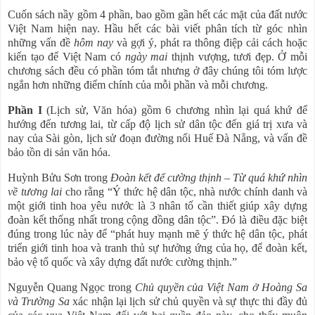
Cuốn sách nầy gồm 4 phần, bao gồm gần hết các mặt của đất nước
Việt Nam hiện nay. Hầu hết các bài viết phân tích từ góc nhìn
những vấn đề
hôm nay
và gợi ý, phát ra thông điệp cải cách hoặc
kiến tạo để Việt Nam có
ngày mai
thịnh vượng, tươi đẹp. Ở mỗi
chương sách đều có phần tóm tắt nhưng ở đây chúng tôi tóm lược
ngắn hơn những điểm chính của mỗi phần và mỗi chương.
Phần I
(Lịch sử, Văn hóa) gồm 6 chương nhìn lại quá khứ để
hướng đến tương lai, từ cấp độ lịch sử dân tộc đến giá trị xưa và
nay của Sài gòn, lịch sử đoạn đường nối Huế Đà Nẵng, và vấn đề
bảo tồn di sản văn hóa.
Huỳnh Bửu Sơn trong
Đoàn kết để cường thịnh – Từ quá khứ nhìn
về tương lai
cho rằng “Ý thức hệ dân tộc, nhà nước chính danh và
một giới tinh hoa yêu nước là 3 nhân tố cần thiết giúp xây dựng
đoàn kết thống nhất trong cộng đồng dân tộc”. Đó là điều đặc biệt
đúng trong lúc này để “phát huy mạnh mẽ ý thức hệ dân tộc, phát
triển giới tinh hoa và tranh thủ sự hưởng ứng của họ, để đoàn kết,
bảo vệ tổ quốc và xây dựng đất nước cường thịnh.”
Nguyễn Quang Ngọc trong
Chủ quyền của Việt Nam ở Hoàng Sa
và Trường Sa
xác nhận lại lịch sử chủ quyền và sự thực thi đầy đủ