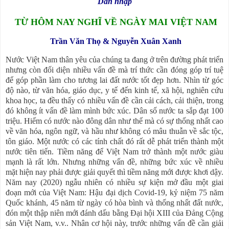
Dẫn nhập
TỪ HÔM NAY NGHĨ VỀ NGÀY MAI VIỆT NAM
Trần Văn Thọ & Nguyễn Xuân Xanh
Nước Việt Nam thân yêu của chúng ta đang ở trên đường phát triển
nhưng còn đối diện nhiều vấn đề mà trí thức cần đóng góp trí tuệ
để góp phần làm cho tương lai đất nước tốt đẹp hơn. Nhìn từ góc
độ nào, từ văn hóa, giáo dục, y tế đến kinh tế, xã hội, nghiên cứu
khoa học, ta đều thấy có nhiều vấn đề cần cải cách, cải thiện, trong
đó không ít vấn đề làm mình bức xúc. Dân số nước ta sắp đạt 100
triệu. Hiếm có nước nào đông dân như thế mà có sự thống nhất cao
về văn hóa, ngôn ngữ, và hầu như không có mâu thuẫn về sắc tộc,
tôn giáo. Một nước có các tính chất đó rất dễ phát triển thành một
nước tiên tiến. Tiềm năng để Việt Nam trở thành một nước giàu
mạnh là rất lớn. Nhưng những vấn đề, những bức xúc về nhiều
mặt hiện nay phải được giải quyết thì tiềm năng mới được khơi dậy.
Năm nay (2020) ngẫu nhiên có nhiều sự kiện mở đầu một giai
đoạn mới của Việt Nam: Hậu đại dịch Covid-19, kỷ niệm 75 năm
Quốc khánh, 45 năm từ ngày có hòa bình và thống nhất đất nước,
đón một thập niên mới đánh dấu bằng Đại hội XIII của Đảng Cộng
sản Việt Nam, v.v.. Nhân cơ hội này, trước những vấn đề cần giải