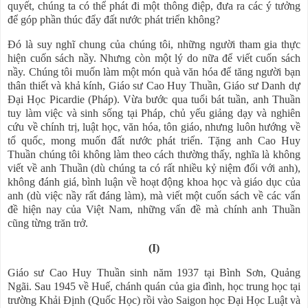
quyết, chúng ta có thể phát đi một thông điệp, đưa ra các ý tưởng
để góp phần thúc đẩy đất nước phát triển không?
Đó là suy nghĩ chung của chúng tôi, những người tham gia thực
hiện cuốn sách nầy. Nhưng còn một lý do nữa để viết cuốn sách
nầy. Chúng tôi muốn làm một món quà văn hóa để tăng người bạn
thân thiết và khả kính, Giáo sư Cao Huy Thuần, Giáo sư Danh dự
Đại Học Picardie (Pháp). Vừa bước qua tuổi bát tuần, anh Thuần
tuy làm việc và sinh sống tại Pháp, chủ yếu giảng dạy và nghiên
cứu về chính trị, luật học, văn hóa, tôn giáo, nhưng luôn hướng về
tổ quốc, mong muốn đất nước phát triển. Tặng anh Cao Huy
Thuần chúng tôi không làm theo cách thường thấy, nghĩa là không
viết về anh Thuần (dù chúng ta có rất nhiều kỷ niệm đối với anh),
không đánh giá, bình luận về hoạt động khoa học và giáo dục của
anh (dù việc nầy rất đáng làm), mà viết một cuốn sách về các vấn
đề hiện nay của Việt Nam, những vấn đề mà chính anh Thuần
cũng từng trăn trở.
(I)
Giáo sư Cao Huy Thuần sinh năm 1937 tại Bình Sơn, Quảng
Ngãi. Sau 1945 về Huế, chánh quán của gia đình, học trung học tại
trường Khải Định (Quốc Học) rồi vào Saigon học Đại Học Luật và