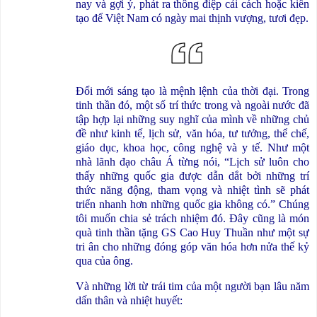
nay và gợi ý, phát ra thông điệp cải cách hoặc kiến
tạo để Việt Nam có ngày mai thịnh vượng, tươi đẹp.
Đổi mới sáng tạo là mệnh lệnh của thời đại. Trong
tinh thần đó, một số trí thức trong và ngoài nước đã
tập hợp lại những suy nghĩ của mình về những chủ
đề như kinh tế, lịch sử, văn hóa, tư tưởng, thể chế,
giáo dục, khoa học, công nghệ và y tế. Như một
nhà lãnh đạo châu Á từng nói, “Lịch sử luôn cho
thấy những quốc gia được dẫn dắt bởi những trí
thức năng động, tham vọng và nhiệt tình sẽ phát
triển nhanh hơn những quốc gia không có.” Chúng
tôi muốn chia sẻ trách nhiệm đó. Đây cũng là món
quà tinh thần tặng GS Cao Huy Thuần như một sự
tri ân cho những đóng góp văn hóa hơn nửa thế kỷ
qua của ông.
Và những lời từ trái tim của một người bạn lâu năm
dấn thân và nhiệt huyết: