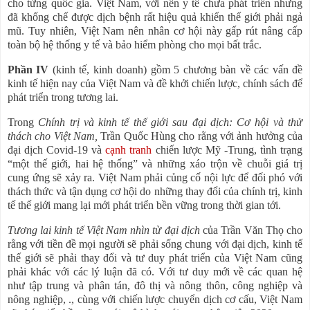
cho từng quốc gia. Việt Nam, với nền y tế chưa phát triển nhưng
đã khống chế được dịch bệnh rất hiệu quả khiến thế giới phải ngả
mũ. Tuy nhiên, Việt Nam nên nhân cơ hội này gấp rút nâng cấp
toàn bộ hệ thống y tế và bảo hiểm phòng cho mọi bất trắc.
Phần IV
(kinh tế, kinh doanh) gồm 5 chương bàn về các vấn đề
kinh tế hiện nay của Việt Nam và đề khởi chiến lược, chính sách để
phát triển trong tương lai.
Trong
Chính trị và kinh tế thế giới sau đại dịch: Cơ hội và thử
thách cho Việt Nam,
Trần Quốc Hùng cho rằng với ảnh hưởng của
đại dịch Covid-19 và
cạnh tranh
chiến lược Mỹ -Trung, tình trạng
“một thế giới, hai hệ thống” và những xáo trộn về chuỗi giá trị
cung ứng sẽ xảy ra. Việt Nam phải củng cố nội lực để đối phó với
thách thức và tận dụng cơ hội do những thay đổi của chính trị, kinh
tế thế giới mang lại mới phát triển bền vững trong thời gian tới.
Tương lai kinh tế Việt Nam nhìn từ đại dịch
của Trần Văn Thọ cho
rằng với tiền đề mọi người sẽ phải sống chung với đại dịch, kinh tế
thế giới sẽ phải thay đổi và tư duy phát triển của Việt Nam cũng
phải khác với các lý luận đã có. Với tư duy mới về các quan hệ
như tập trung và phân tán, đô thị và nông thôn, công nghiệp và
nông nghiệp, ., cùng với chiến lược chuyển dịch cơ cấu, Việt Nam