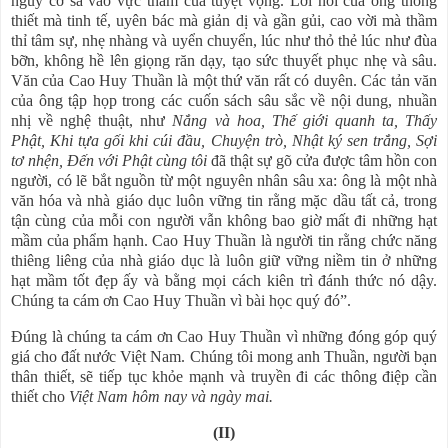
nguy cơ sa vào vực thẳm của tuyệt vọng. Lời nói của ông thống
thiết mà tinh tế, uyên bác mà giản dị và gần gủi, cao vời mà thầm
thỉ tâm sự, nhẹ nhàng và uyển chuyển, lúc như thỏ thẻ lúc như đùa
bỡn, không hề lên giọng răn dạy, tạo sức thuyết phục nhẹ và sâu.
Văn của Cao Huy Thuần là một thứ văn rất có duyên. Các tản văn
của ông tập họp trong các cuốn sách sâu sắc về nội dung, nhuần
nhị về nghệ thuật, như
Nắng và hoa, Thế giới quanh ta, Thấy
Phật, Khi tựa gối khi cúi đầu, Chuyện trò, Nhật ký sen trắng, Sợi
tơ nhện, Đến với Phật cùng tôi
đã thật sự gõ cửa được tâm hồn con
người, có lẽ bắt nguồn từ một nguyên nhân sâu xa: ông là một nhà
văn hóa và nhà giáo dục luôn vững tin rằng mặc dầu tất cả, trong
tận cùng của mỗi con người vẫn không bao giờ mất đi những hạt
mầm của phẩm hạnh. Cao Huy Thuần là người tin rằng chức năng
thiêng liêng của nhà giáo dục là luôn giữ vững niềm tin ở những
hạt mầm tốt đẹp ấy và bằng mọi cách kiên trì đánh thức nó dậy.
Chúng ta cám ơn Cao Huy Thuần vì bài học quý đó”.
Đúng là chúng ta cám ơn Cao Huy Thuần vì những đóng góp quý
giá cho đất nước Việt Nam. Chúng tôi mong anh Thuần, người bạn
thân thiết, sẽ tiếp tục khỏe mạnh và truyền đi các thông điệp cần
thiết cho
Việt Nam hôm nay và ngày mai.
(II)