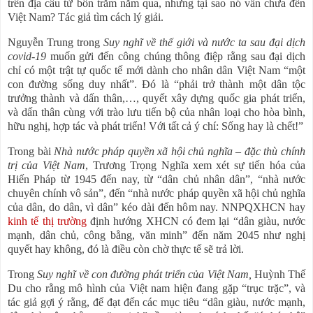
trên địa cầu từ bốn trăm năm qua, nhưng tại sao nó vẫn chưa đến
Việt Nam? Tác giả tìm cách lý giải.
Nguyễn Trung trong
Suy nghĩ về thế giới và nước ta sau đại dịch
covid-19
muốn gửi đến công chúng thông điệp rằng sau đại dịch
chỉ có một trật tự quốc tế mới dành cho nhân dân Việt Nam “một
con đường sống duy nhất”. Đó là “phải trở thành một dân tộc
trưởng thành và dấn thân,…, quyết xây dựng quốc gia phát triển,
và dấn thân cùng với trào lưu tiến bộ của nhân loại cho hòa bình,
hữu nghị, hợp tác và phát triển! Với tất cả ý chí: Sống hay là chết!”
Trong bài
Nhà nước pháp quyền xã hội chủ nghĩa – đặc thù chính
trị của Việt Nam
, Trương Trọng Nghĩa xem xét sự tiến hóa của
Hiến Pháp từ 1945 đến nay, từ “dân chủ nhân dân”, “nhà nước
chuyên chính vô sản”, đến “nhà nước pháp quyền xã hội chủ nghĩa
của dân, do dân, vì dân” kéo dài đến hôm nay. NNPQXHCN hay
kinh tế thị trường
định hướng XHCN có đem lại “dân giàu, nước
mạnh, dân chủ, công bằng, văn minh” đến năm 2045 như nghị
quyết hay không, đó là điều còn chờ thực tế sẽ trả lời.
Trong
Suy nghĩ về con đường phát triển của Việt Nam,
Huỳnh Thế
Du cho rằng mô hình của Việt nam hiện đang gặp “trục trặc”, và
tác giả gợi ý rằng, để đạt đến các mục tiêu “dân giàu, nước mạnh,