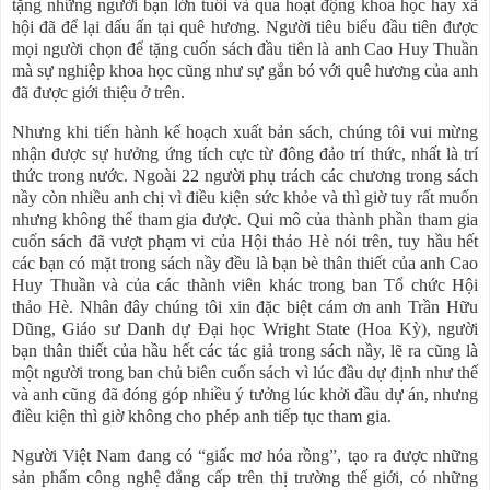
tặng những người bạn lớn tuổi và qua hoạt động khoa học hay xã
hội đã để lại dấu ấn tại quê hương. Người tiêu biểu đầu tiên được
mọi người chọn để tặng cuốn sách đầu tiên là anh Cao Huy Thuần
mà sự nghiệp khoa học cũng như sự gắn bó với quê hương của anh
đã được giới thiệu ở trên.
Nhưng khi tiến hành kế hoạch xuất bản sách, chúng tôi vui mừng
nhận được sự hưởng ứng tích cực từ đông đảo trí thức, nhất là trí
thức trong nước. Ngoài 22 người phụ trách các chương trong sách
nầy còn nhiều anh chị vì điều kiện sức khỏe và thì giờ tuy rất muốn
nhưng không thể tham gia được. Qui mô của thành phần tham gia
cuốn sách đã vượt phạm vi của Hội thảo Hè nói trên, tuy hầu hết
các bạn có mặt trong sách nầy đều là bạn bè thân thiết của anh Cao
Huy Thuần và của các thành viên khác trong ban Tổ chức Hội
thảo Hè. Nhân đây chúng tôi xin đặc biệt cám ơn anh Trần Hữu
Dũng, Giáo sư Danh dự Đại học Wright State (Hoa Kỳ), người
bạn thân thiết của hầu hết các tác giả trong sách nầy, lẽ ra cũng là
một người trong ban chủ biên cuốn sách vì lúc đầu dự định như thế
và anh cũng đã đóng góp nhiều ý tưởng lúc khởi đầu dự án, nhưng
điều kiện thì giờ không cho phép anh tiếp tục tham gia.
Người Việt Nam đang có “giấc mơ hóa rồng”, tạo ra được những
sản phẩm công nghệ đẳng cấp trên thị trường thế giới, có những