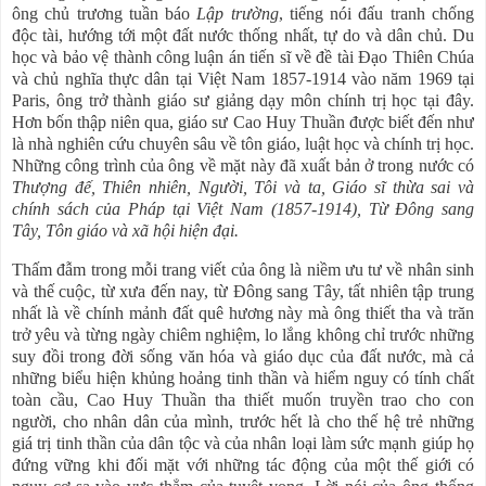
ông chủ trương tuần báo
Lập trường
, tiếng nói đấu tranh chống
độc tài, hướng tới một đất nước thống nhất, tự do và dân chủ. Du
học và bảo vệ thành công luận án tiến sĩ về đề tài Đạo Thiên Chúa
và chủ nghĩa thực dân tại Việt Nam 1857-1914 vào năm 1969 tại
Paris, ông trở thành giáo sư giảng dạy môn chính trị học tại đây.
Hơn bốn thập niên qua, giáo sư Cao Huy Thuần được biết đến như
là nhà nghiên cứu chuyên sâu về tôn giáo, luật học và chính trị học.
Những công trình của ông về mặt này đã xuất bản ở trong nước có
Thượng đế, Thiên nhiên, Người, Tôi và ta, Giáo sĩ thừa sai và
chính sách của Pháp tại Việt Nam (1857-1914), Từ Đông sang
Tây, Tôn giáo và xã hội hiện đại.
Thấm đẫm trong mỗi trang viết của ông là niềm ưu tư về nhân sinh
và thế cuộc, từ xưa đến nay, từ Đông sang Tây, tất nhiên tập trung
nhất là về chính mảnh đất quê hương này mà ông thiết tha và trăn
trở yêu và từng ngày chiêm nghiệm, lo lắng không chỉ trước những
suy đồi trong đời sống văn hóa và giáo dục của đất nước, mà cả
những biểu hiện khủng hoảng tinh thần và hiểm nguy có tính chất
toàn cầu, Cao Huy Thuần tha thiết muốn truyền trao cho con
người, cho nhân dân của mình, trước hết là cho thế hệ trẻ những
giá trị tinh thần của dân tộc và của nhân loại làm sức mạnh giúp họ
đứng vững khi đối mặt với những tác động của một thế giới có