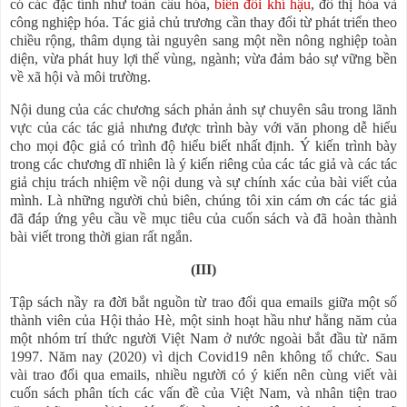
có các đặc tính như toàn cầu hóa,
biến đổi khí hậu
, đô thị hóa và
công nghiệp hóa. Tác giả chủ trương cần thay đổi từ phát triển theo
chiều rộng, thâm dụng tài nguyên sang một nền nông nghiệp toàn
diện, vừa phát huy lợi thế vùng, ngành; vừa đảm bảo sự vững bền
về xã hội và môi trường.
Nội dung của các chương sách phản ảnh sự chuyên sâu trong lãnh
vực của các tác giả nhưng được trình bày với văn phong dễ hiểu
cho mọi độc giả có trình độ hiểu biết nhất định. Ý kiến trình bày
trong các chương dĩ nhiên là ý kiến riêng của các tác giả và các tác
giả chịu trách nhiệm về nội dung và sự chính xác của bài viết của
mình. Là những người chủ biên, chúng tôi xin cám ơn các tác giả
đã đáp ứng yêu cầu về mục tiêu của cuốn sách và đã hoàn thành
bài viết trong thời gian rất ngắn.
(III)
Tập sách nầy ra đời bắt nguồn từ trao đổi qua emails giữa một số
thành viên của Hội thảo Hè, một sinh hoạt hầu như hằng năm của
một nhóm trí thức người Việt Nam ở nước ngoài bắt đầu từ năm
1997. Năm nay (2020) vì dịch Covid19 nên không tổ chức. Sau
vài trao đổi qua emails, nhiều người có ý kiến nên cùng viết vài
cuốn sách phân tích các vấn đề của Việt Nam, và nhân tiện trao