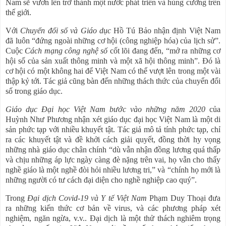
Nam sẽ vươn lên trở thành một nước phát triển và hùng cường trên
thế giới.
Với
Chuyển đổi số và Giáo dục
Hồ Tú Bảo nhận định Việt Nam
đã luôn “đứng ngoài những cơ hội (công nghiệp hóa) của lịch sử”.
Cuộc
Cách mạng công nghệ số
cốt lõi đang đến, “mở ra những cơ
hội số của sản xuất thông minh và một xã hội thông minh”. Đó là
cơ hội có một không hai để Việt Nam có thể vượt lên trong một vài
thập kỷ tới. Tác giả cũng bàn đến những thách thức của chuyển đổi
số trong giáo dục.
Giáo dục Đại học Việt Nam bước vào những năm 2020
của
Huỳnh Như Phương nhận xét giáo dục đại học Việt Nam là một di
sản phức tạp với nhiều khuyết tật. Tác giả mô tả tính phức tạp, chỉ
ra các khuyết tật và đề khởi cách giải quyết, đồng thời hy vọng
những nhà giáo dục chân chính “dù vẫn nhận đồng lương quá thấp
và chịu những áp lực ngày càng đè nặng trên vai, họ vẫn cho thấy
nghề giáo là một nghề đòi hỏi nhiều lương tri,” và “chính họ mới là
những người có tư cách đại diện cho nghề nghiệp cao quý”.
Trong
Đại dịch Covid-19 và Y tế Việt Nam
Phạm Duy Thoại đưa
ra những kiến thức cơ bản về virus, và các phương pháp xét
nghiệm, ngăn ngừa, v.v.. Đại dịch là một thử thách nghiêm trọng