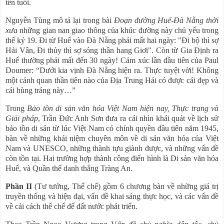
tên tuổi.
Nguyễn Tùng mô tả lại trong bài
Đoạn đường Huế-Đà Nẵng thời
xưa
những gian nan giao thông của khúc đường này chủ yếu trong
thế kỷ 19. Đi từ Huế vào Đà Nẵng phải mất hai ngày: "Đi bộ thì sợ
Hải Vân, Đi thủy thì sợ sóng thần hang Giơi". Còn từ Gia Định ra
Huế thường phải mất đến 30 ngày! Cảm xúc lần đầu tiên của Paul
Doumer: “Dưới kia vịnh Đà Nẵng hiện ra. Thực tuyệt vời! Không
một cảnh quan thần tiên nào của Địa Trung Hải có được cái đẹp và
cái hùng tráng này…”
Trong
Bảo tồn di sản văn hóa Việt Nam hiện nay, Thực trạng và
Giải pháp
, Trần Đức Anh Sơn đưa ra cái nhìn khái quát về lịch sử
bảo tồn di sản từ lúc Việt Nam có chính quyền đầu tiên năm 1945,
bàn về những khái niệm chuyên môn về di sản văn hóa của Việt
Nam và UNESCO, những thành tựu giành được, và những vấn đề
còn tồn tại. Hai trường hợp thành công điển hình là Di sản văn hóa
Huế, và Quần thể danh thắng Tràng An.
Phần II
(Tư tưởng, Thể chế) gồm 6 chương bàn về những giá trị
truyền thống và hiện đại, vấn đề khai sáng thực học, và các vấn đề
về cải cách thể chế để đất nước phát triển.