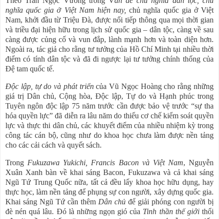
Theo Trần Ngọc Vương trong V
ấn đề chủ nghĩa dân tộc, chủ
nghĩa quốc gia ở Việt Nam hiện nay,
chủ nghĩa quốc gia ở Việt
Nam, khởi đầu từ Triệu Đà, được nối tiếp thông qua mọi thời gian
và triều đại hiện hữu trong lịch sử quốc gia – dân tộc, càng về sau
càng được củng cố và vun đắp, lành mạnh hơn và toàn diện hơn.
Ngoài ra, tác giả cho rằng tư tưởng của Hồ Chí Minh tại nhiều thời
điểm có tính dân tộc và đã đi ngược lại tư tưởng chính thống của
Đệ tam quốc tế.
Độc lập, tự do và phát triển
của Vũ Ngọc Hoàng cho rằng những
giá trị Dân chủ, Cộng hòa, Độc lập, Tự do và Hạnh phúc trong
Tuyên ngôn độc lập 75 năm trước cần được bảo vệ trước “sự tha
hóa quyền lực” đã diễn ra lâu năm do thiếu cơ chế kiểm soát quyền
lực và thực thi dân chủ, các khuyết điểm của nhiều nhiệm kỳ trong
công tác cán bộ, cũng như do khoa học chưa làm được nền tảng
cho các cải cách và quyết sách.
Trong
Fukuzawa Yukichi, Francis Bacon và Việt Nam
, Nguyễn
Xuân Xanh bàn về khai sáng Bacon, Fukuzawa và cả khai sáng
Ngũ Tứ Trung Quốc nữa, tất cả đều lấy khoa học hữu dụng, hay
thực học, làm nền tảng để phụng sự con người, xây dựng quốc gia.
Khai sáng Ngũ Tứ cần thêm
Dân chủ
để giải phóng con người bị
đè nén quá lâu. Đó là những ngọn gió của
Tinh thần thế giới
thổi