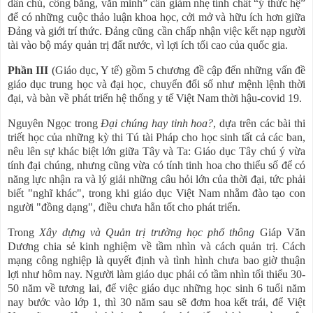
dân chủ, công bằng, văn minh” cần giảm nhẹ tính chất “ý thức hệ”
để có những cuộc thảo luận khoa học, cởi mở và hữu ích hơn giữa
Đảng và giới trí thức. Đảng cũng cần chấp nhận việc kết nạp người
tài vào bộ máy quản trị đất nước, vì lợi ích tối cao của quốc gia.
Phần III
(Giáo dục, Y tế) gồm 5 chương đề cập đến những vấn đề
giáo dục trung học và đại học, chuyển đổi số như mệnh lệnh thời
đại, và bàn về phát triển hệ thống y tế Việt Nam thời hậu-covid 19.
Nguyên Ngọc trong
Đại chúng hay tinh hoa?
, dựa trên các bài thi
triết học của những kỳ thi Tú tài Pháp cho học sinh tất cả các ban,
nêu lên sự khác biệt lớn giữa Tây và Ta: Giáo dục Tây chú ý vừa
tính đại chúng, nhưng cũng vừa có tính tinh hoa cho thiểu số để có
năng lực nhận ra và lý giải những câu hỏi lớn của thời đại, tức phải
biết "nghĩ khác", trong khi giáo dục Việt Nam nhằm đào tạo con
người "đồng dạng", điều chưa hẳn tốt cho phát triển.
Trong
Xây dựng và Quản trị trường học phổ thông
Giáp Văn
Dương chia sẻ kinh nghiệm về tầm nhìn và cách quản trị. Cách
mạng công nghiệp là quyết định và tình hình chưa bao giờ thuận
lợi như hôm nay. Người làm giáo dục phải có tầm nhìn tối thiểu 30-
50 năm về tương lai, để việc giáo dục những học sinh 6 tuổi năm
nay bước vào lớp 1, thì 30 năm sau sẽ đơm hoa kết trái, để Việt