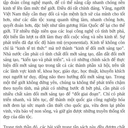
tập đoàn công nghệ mạnh, để có thể nâng cấp nhanh chóng nền
kinh tế lên tầm mức thế giới. Điều đó rất chính đáng. Vâng, người
Việt Nam thấy cần thay đổi cả vận mệnh lịch sử của mình cho tốt
hơn, như các dân tộc xung quanh từng làm, nhanh chóng hơn,
quyết đoán hơn, đặc biệt như tấm gương Hàn Quốc để lại cho thế
giới. Từ nhiều thập niên qua các loại công nghệ có tính bứt phá,
đột biến lần lượt ra đời làm thay đổi cuộc sống và nền kinh tế. Sự
phát triển đã đạt tốc độ hàm mũ (exponential). Kinh tế không còn
chỉ là “kinh tế tri thức” mà trở thành “kinh tế đổi mới sáng tạo”.
Nhà nước cần phải có tính chất đổi mới sáng tạo, dẫn dắt đổi mới
sáng tạo, “kiến tạo và phát triển”, và có những chính sách để thực
hiện đổi mới sáng tạo trong tất cả các thành phần xã hội, trên tất
các lãnh vực kinh tế, khoa học, giáo dục, học thuật, khuyến khích
mọi người tư duy, động não theo hướng đổi mới sáng tạo. Trong
một thế giới không đứng yên, chúng ta không thể phát triển chậm
theo tuyến tính, mà phải có những bước đi bứt phá, cần phải có
nhiều chất xám đổi mới sáng tạo để “đốt giai đoạn”. Chỉ có phát
triển nhanh, và liên tục, để thành một quốc gia công nghiệp hóa
mới đem lại sức mạnh cần thiết cho quốc gia, vừa đem lại phồn
vinh, vừa bảo vệ non sông, và giữ gìn được những truyền thống tốt
đẹp của dân tộc.
Trong tinh thần đó, các bài viết trong tập sách này đều đượm chất