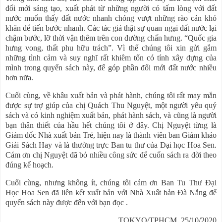
đổi mới sáng tạo, xuất phát từ những người có tấm lòng với đất
nước muốn thấy đất nước nhanh chóng vượt những rào cản khó
khăn để tiến bước nhanh. Các tác giả thật sự quan ngại đất nước lại
chậm bước, lỡ thời vận thêm trên con đường chấn hưng. “Quốc gia
hưng vong, thất phu hữu trách”. Vì thế chúng tôi xin gửi gắm
những tình cảm và suy nghĩ rất khiêm tốn có tính xây dựng của
mình trong quyển sách này, để góp phần đổi mới đất nước nhiều
hơn nữa.
Cuối cùng, về khâu xuất bản và phát hành, chúng tôi rất may mắn
được sự trợ giúp của chị Quách Thu Nguyệt, một người yêu quý
sách và có kinh nghiệm xuất bản, phát hành sách, và cũng là người
bạn thân thiết của hầu hết chúng tôi ở đây. Chị Nguyệt từng là
Giám đốc Nhà xuất bản Trẻ, hiện nay là thành viên ban Giám khảo
Giải Sách Hay và là thường trực Ban tu thư của Đại học Hoa Sen.
Cám ơn chị Nguyệt đã bỏ nhiều công sức để cuốn sách ra đời theo
đúng kế hoạch.
Cuối cùng, nhưng không ít, chúng tôi cám ơn Ban Tu Thư Đại
Học Hoa Sen đã liên kết xuất bản với Nhà Xuất bản Đà Nẵng để
quyển sách này được đến với bạn đọc .
TOKYO/TPHCM, 25/10/2020