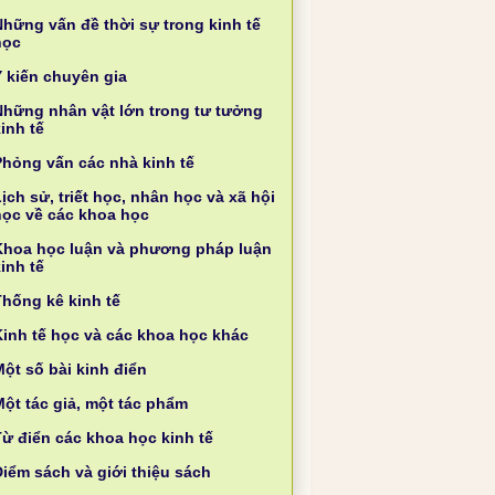
Những vấn đề thời sự trong kinh tế
học
Ý kiến chuyên gia
Những nhân vật lớn trong tư tưởng
inh tế
Phỏng vấn các nhà kinh tế
ịch sử, triết học, nhân học và xã hội
học về các khoa học
Khoa học luận và phương pháp luận
inh tế
Thống kê kinh tế
Kinh tế học và các khoa học khác
ột số bài kinh điển
Một tác giả, một tác phẩm
Từ điển các khoa học kinh tế
Điểm sách và giới thiệu sách