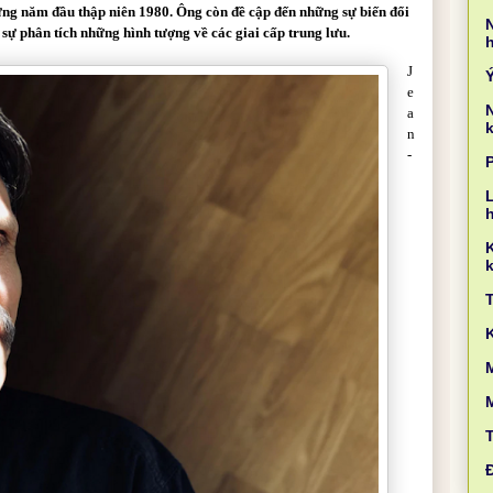
ững năm đầu thập niên 1980. Ông còn đề cập đến những sự biến đổi
sự phân tích những hình tượng về các giai cấp trung lưu.
J
e
a
k
n
-
L
k
M