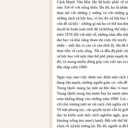
Cách Mạnh Văn Hóa. Họ đã buộc phải về n
trào Trở về với nông thôn. Do đó, họ là nhữ
đam mê với những ý tưởng và với những gì
những sách xã hội học, vì lúc đó xã hội học
vấn đề xã hội – những gì mà họ có thể tìm đư
duyệt là hoàn toàn triệt để và không thể tiế
niên 1970 đối với một số, những năm đầu thập
đại học và khả năng tham dự cuộc thi tuyển 
nhân – một địa vị cao cả vào thời ấy. Họ đã 
thực tiễn về cuộc sống. Tất cả đều đã phải ch
xã hội học với một tâm thế phê phán mạnh th
đó, và mong muốn đóng góp vào việc tạo ra 
đầu thập niên 1980.
Ngày nay, mọi việc được xác định một cách rõ
đang lớn mạnh, những người giàu có, vấn đề 
Trung Quốc mang lại một sự độc đáo vì mọi 
Trung Quốc trong hai mươi hay ba mươi năm 
toàn không đúng vào những năm 1980. Lúc đó
chỉ chủ trương một sự cải cách chủ nghĩa xã h
Về mặt phong tục, các quyền tự do vẫn bị giớ
dục bị kiểm soát một cách nghiêm ngặt, qua
khoảng trống (no man’s land). Đối với thế h
chọn về xã hội tương lai. Do đó, người ta đ