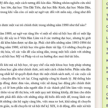
i Mỹ đến dạy, một cách tương đối kín đáo. Những nhóm nghiên cứu nhỏ
C
i học lớn, đại học Tôn Dật Tiên, đại học Bắc Kinh, đại học Nhân Dân,
 trong khi vẫn còn có một sự ngờ vực đối với môn này, cũng như đối
T
l
nh được một vai trò chính thức trong những năm 1990 như thế nào?
C
c
ăm 1989, sự ngờ vực tăng lên vì một số nhà xã hội học đã có một lập
L
ủy đã xảy ra ở Viện Hàn Lâm và ở các trường đại học, nhưng bị giới
l
c đã kềm hãm được sự đàn áp. Phải chờ đến những năm 1993-1994 thì
hững năm 1980, xã hội học tôn giáo được tái lập. Có những chuyên gia
T
ô thị hóa, về các vấn đề của nông dân, trong một bối cảnh với những
a xã hội học Mỹ và Pháp và có xu hướng đọc mọi thứ tài liệu.
K
ổi khi mà xã hội học, từ quy chế của một khoa học hợp pháp nhưng
N
t khoa học gần như chính thức, nói một cách châm biếm. Phần nửa đầu
m
ọng nhất kể từ quyết định thực thi một chính sách mới, vì các cuộc cải
i chuyện đều bị xét lại. Công nghiệp công bị thanh lý. Hệ thống bảo
ợp đồng được đưa vào, nhưng việc sử dụng lao động phi chính thức
D
y, có lẽ hơn phần nửa người dân ở các thành phố lớn làm việc trong
 thôn và sự đô thị hóa, với một quy mô khủng khiếp, đã làm cho diện
C
i phải đối diện với những nhịp độ biến đối triệt để, trong lãnh vực
với những căn hộ ngày càng lớn, việc mua xe hơi, khả năng di chuyển
B
n giản, ta đã chuyển từ xã hội thế kỷ XIX, ít di động, đến một xã hội