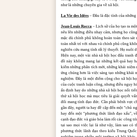
như là những chuyên gia về xã hội.
La Vie des Idées
– Đâu là đặc tính của những
Jean-Louis Rocca
– Lịch sử của họ tạo ra mộ
nêu lên những điều nhạy cảm, nhưng họ cũng l
mặc dù chính phủ không hoàn toàn theo sát 
toàn nhất trí với nhau và chính phủ cũng khô
nghiên cứu mang tính rất lý thuyết. Họ nuôi
Hiện nay, một vài nhà xã hội học đấu tranh
đồ này không mang lại những kết quả hay ha
kiếm những phân tích mới, những khái niệm m
ứng chúng hơn là việc sáng tạo những khái n
nghiệm. Đây là một điểm cộng cho xã hội họ
của cuộc tranh luận công, nhưng điều nguy hi
ấn định hay do những nhà xã hội học nổi tiến
thứ xã hội học mà mục tiêu là giải quyết vấn
đối mang tính đạo đức. Cần phải bênh vực c
gần đây, người ta hay đề cập đến một “chủ n
hay đến một “phương thức lãnh đạo xấu”, v
cạnh đạo đức và giáo hóa làm rối các công tr
tại sao mọi việc lại là như vậy, làm sao có
phương thức lãnh đạo theo kiểu Trung Quốc
nghiệm trong nhiều môi trường xã hội khác