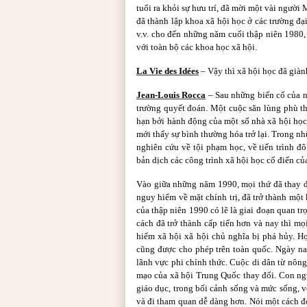
tuổi ra khỏi sự hưu trí, đã mời một vài ngườ
đã thành lập khoa xã hội học ở các trường đạ
v.v. cho đến những năm cuối thập niên 1980,
với toàn bộ các khoa học xã hội.
La Vie des Idées
– Vậy thì xã hội học đã già
Jean-Louis Rocca
– Sau những biến cố của n
trường quyết đoán. Một cuộc săn lùng phù th
hạn bởi hành động của một số nhà xã hội họ
mới thấy sự bình thường hóa trở lại. Trong n
nghiên cứu về tội phạm học, về tiến trình đ
bản dịch các công trình xã hội học cổ điển củ
Vào giữa những năm 1990, mọi thứ đã thay đ
nguy hiểm về mặt chính trị, đã trở thành mộ
của thập niên 1990 có lẽ là giai đoạn quan tr
cách đã trở thành cấp tiến hơn và nay thì mọ
hiểm xã hội xã hội chủ nghĩa bị phá hủy. H
cũng được cho phép trên toàn quốc. Ngày na
lãnh vực phi chính thức. Cuộc di dân từ nông
mạo của xã hội Trung Quốc thay đổi. Con ngườ
giáo dục, trong bối cảnh sống và mức sống, 
và đi tham quan dễ dàng hơn. Nói một cách đơ