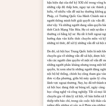
hậu hiện đại của thế kỷ XXI chỉ trong vòng b
những cấp độ thấp hơn, ngay tại các thành 
hiểu, về nhiều vấn đề mà họ thường không g
Pháp, có Trường Quốc Gia Hành Chánh mà mụ
người thông minh biết giải quyết các vấn đề
như vậy. Và những người đang nắm quyền hàn
thời Cách Mạng Văn Hóa. Họ có một sự đào t
thường có bằng kỹ sư. Họ rất ít biết ngoại n
hướng dựa vào kiến thức chuyên môn và kỹ 
những trí thức, để xử lý những vấn đề xã hội 
Do đó, xã hội học Trung Quốc hiện là một kh
chuyên gia về những vấn đề xã hội, được hỏi 
vấn các người cầm quyền về một số vấn đề mà
những người phản kháng nhưng trong một bối
quyền, bị xem như là những người đáng nghi
nội bộ hệ thống, chính họ cũng tham gia vào
đơn vị địa phương, giữa bộ máy quản lý công
lãnh vực ngoại thương. Nay, họ đã trở thành m
xã hội học đang thật sự bùng nổ, ngày càng 
học công nghệ và công nghiệp. Tất cả mọi lã
chuyên gia về tâm lý xã hội, về bảo hiểm xã h
thiệp trên báo chí, trong các cuộc hội thảo c
tưởng đến những gì xảy ra ở Pháp vào những 