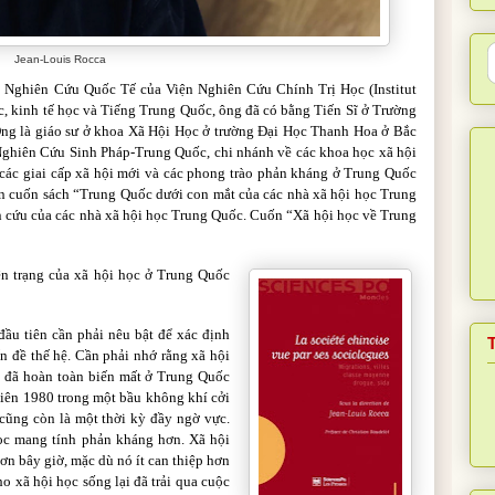
Jean-Louis Rocca
 Nghiên Cứu Quốc Tế của Viện Nghiên Cứu Chính Trị Học (Institut
ọc, kinh tế học và Tiếng Trung Quốc, ông đã có bằng Tiến Sĩ ở Trường
g là giáo sư ở khoa Xã Hội Học ở trường Đại Học Thanh Hoa ở Bắc
Nghiên Cứu Sinh Pháp-Trung Quốc, chi nhánh về các khoa học xã hội
các giai cấp xã hội mới và các phong trào phản kháng ở Trung Quốc
ản cuốn sách “Trung Quốc dưới con mắt của các nhà xã hội học Trung
n cứu của các nhà xã hội học Trung Quốc. Cuốn “Xã hội học về Trung
ện trạng của xã hội học ở Trung Quốc
ầu tiên cần phải nêu bật để xác định
n đề thế hệ. Cần phải nhớ rằng xã hội
c đã hoàn toàn biến mất ở Trung Quốc
niên 1980 trong một bầu không khí cởi
 cũng còn là một thời kỳ đầy ngờ vực.
học mang tính phản kháng hơn. Xã hội
ơn bây giờ, mặc dù nó ít can thiệp hơn
o xã hội học sống lại đã trải qua cuộc