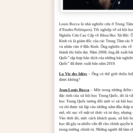
Louis Rocca là nhà nghiên cứu ở Trung Tâm
d’Etudes Politiques). Tốt nghiệp về xã hội h
Nghiên Cứu Cao Cấp về Khoa Học Xã Hội. Ôn
Kinh và là giám đốc của các Trung Tâm các 
và nhân văn ở Bắc Kinh. Ông nghiên cứu về 
thành thị hiện đại. Năm 2008, ông đã xuất b
Quốc” tập hợp bản dịch của những bài nghiê
Quốc” đã được xuất bản năm 2010.
La Vie des Idées
– Ông có thể giới thiệu hi
được không?
Jean-Louis Rocca
– Một trong những điểm đ
đặc tính của xã hội học Trung Quốc, đó là vấ
học Trung Quốc tương đối mới vì xã hội họ
và chỉ được tái lập vào những năm đầu thập 
mở, sôi sục về mặt tri thức và tư duy, nhưng
Vào thời đó, một cách khách quan, xã hội 
học đã gây ra nhiều vấn đề cho chính quyền h
trong trường chính trị. Những người đã làm ch