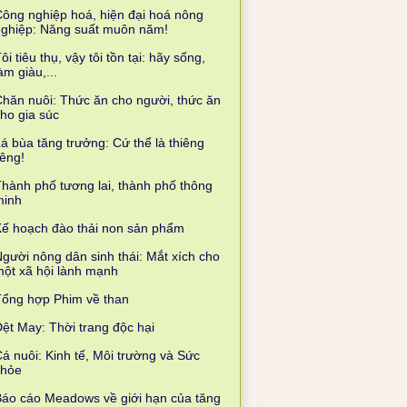
ông nghiệp hoá, hiện đại hoá nông
nghiệp: Năng suất muôn năm!
ôi tiêu thụ, vậy tôi tồn tại: hãy sống,
àm giàu,...
hăn nuôi: Thức ăn cho người, thức ăn
ho gia súc
á bùa tăng trưởng: Cứ thể là thiêng
iêng!
hành phố tương lai, thành phố thông
minh
ế hoạch đào thải non sản phẩm
gười nông dân sinh thái: Mắt xích cho
ột xã hội lành mạnh
Tổng hợp Phim về than
ệt May: Thời trang độc hại
á nuôi: Kinh tế, Môi trường và Sức
khỏe
áo cáo Meadows về giới hạn của tăng