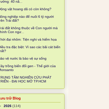
rưởng: 40 nă...
Động vật hoang dã có còn không?
ông nghiệp nào để nuôi 6 tỷ người
rên Trái đất?
rái đất không thuộc về Con người mà
hính Con ngư...
hời đại nhôm: Tiện nghi và hiểm họa
iều tra đặc biệt: Vì sao các bãi cát biến
mất?
ảo vệ nước là bảo vệ sự sống
ây trồng biến đổi gen - Thế giới của
Monsanto
TRUNG TÂM NGHIÊN CỨU PHÁT
TRIỂN - ĐẠI HỌC MỞ TP.HCM
Lưu trữ Blog
►
2026
(114)