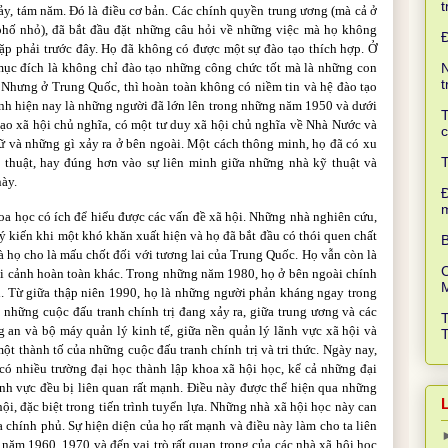
t
ảy, tám năm. Đó là điều cơ bản. Các chính quyền trung ương (mà cả ở
phố nhỏ), đã bắt đầu đặt những câu hỏi về những việc mà họ không
ặp phải trước đây. Họ đã không có được một sự đào tạo thích hợp. Ở
N
c đích là không chỉ đào tạo những công chức tốt mà là những con
t
. Nhưng ở Trung Quốc, thì hoàn toàn không có niềm tin và hệ đào tạo
h hiện nay là những người đã lớn lên trong những năm 1950 và dưới
T
ạo xã hội chủ nghĩa, có một tư duy xã hội chủ nghĩa về Nhà Nước và
c
gữ và những gì xảy ra ở bên ngoài. Một cách thông minh, họ đã có xu
T
thuật, hay đúng hơn vào sự liên minh giữa những nhà kỹ thuật và
này.
Đ
oa học có ích để hiểu được các vấn đề xã hội. Những nhà nghiên cứu,
ý kiến khi một khó khăn xuất hiện và họ đã bắt đầu có thói quen chất
B
 họ cho là mấu chốt đối với tương lai của Trung Quốc. Họ vẫn còn là
C
 cảnh hoàn toàn khác. Trong những năm 1980, họ ở bên ngoài chính
. Từ giữa thập niên 1990, họ là những người phản kháng ngay trong
 những cuộc đấu tranh chính trị đang xảy ra, giữa trung ương và các
 an và bộ máy quản lý kinh tế, giữa nền quản lý lãnh vực xã hội và
ột thành tố của những cuộc đấu tranh chính trị và tri thức. Ngày nay,
có nhiều trường đại học thành lập khoa xã hội học, kể cả những đại
nh vực đều bị liên quan rất mạnh. Điều này được thể hiện qua những
ội, đặc biệt trong tiến trình tuyển lựa. Những nhà xã hội học này can
ủa chính phủ. Sự hiện diện của họ rất mạnh và điều này làm cho ta liên
năm 1960, 1970 và đến vai trò rất quan trọng của các nhà xã hội học