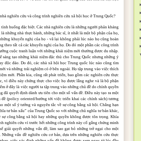
 nhà nghiên cứu và công trình nghiên cứu xã hội học ở Trung Quốc?
t tình huống đặc biệt. Các nhà nghiên cứu là những người phản kháng
à những nhà thực hành, những bác sĩ, ít nhất là một bộ phận của họ,
những khuyến nghị của họ - vã lại không phải lúc nào họ cũng hoàn
ng theo tất cả các khuyến nghị của họ. Do đó một phần các công trình
 dưỡng cuộc tranh luận với những khái niệm mới thường được du nhập.
 để sáng tạo những khái niệm đặc thù cho Trung Quốc nhưng những ý
y độc đáo. Do đó, các nhà xã hội học Trung quốc lúc nào cũng tìm
ới và những trải nghiệm có ở bên ngoài. Họ tập trung vào việc thích
iệm mới. Phần kia, cũng rất phát triển, bao gồm các nghiên cứu thực
c, vì điều này chứng thực cho việc họ được lắng nghe và là bộ phận
ểm ở đây là việc người ta tập trung vào những chủ đề do chính quyền
g đã quyết định dành ưu tiên cho một số vấn đề. Điều này tạo ra một
 đề (policy oriented/hướng tới việc triển khai các chính sách) tương
ho một số ý tưởng và nguyên tắc về sự công bằng xã hội. Chẳng hạn
ghĩa tư bản xấu” của Trung Quốc so với những chủ nghĩa tư bản khác,
ề sự công bằng xã hội hay những quyền không được tôn trọng. Khía
ình nghiên cứu vì trước hết những công trình này cố gắng chứng minh
 thể giải quyết những vấn đề, làm sao gạt bỏ những trở ngại cho một
. Những vấn đề nghiên cứu cơ bản, dựa trên những nghiên cứu thực
 nhau, việc xác định những vấn đề không được xem ngay từ lúc đầu