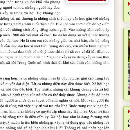
ông thôn trong khuôn khổ của phong
ng người tự học, những người hay đọc,
 xảy ra trong xã hội. Họ không đọc
C
 không có, mà thường là những sách triết, hay văn học gắn với những
ợc trong những năm cuối thập niên 1970, vì vào thời điểm đó sự kiểm
p cận với những sách bằng tiếng nước ngoài. Vào những năm cuối thập
 niên 1980 đối với một số khác, họ đã lợi dụng sự mở lại các trường
vào đại học. Họ là con em của những giáo sư, nhà báo, cán bộ, công
bắt đầu học đại học ở một tuổi tương đối cao, với nhiều kinh nghiệm
ịu nhiều sự đau khổ, có một ý thức chính trị rất cao và đã bắt đầu học
eo nghĩa là họ muốn hiểu những gì đã xảy ra và đang xảy ra vào thời
một xã hội Trung Quốc mà hình thái rất khó xác định vào những năm
 ràng hơn: ta có những công nhân bị bóc lột, các giai cấp trung lưu
về quyền đại diện. Tất cả những điều này đều được biết. Xã hội học
xã hội đều đặc biệt. Tuy nhiên, những cái khung chung của xã hội
nữa và hành trình của nó đều có thể thấy được. Nhưng điều đó hoàn
 người ta chưa đoạn tuyệt với chủ nghĩa xã hội. Một vài người thì
ội đi cùng với việc duy trì vai trò của Nhà Nước trong các xí nghiệp.
i hạn. Sinh viên không có quyền cặp nhau hay lấy nhau. Quan hệ tình
K
n hệ đồng tính là điều cấm kỵ. Xã hội học như là đang ở trong một
C
ệ này, ý muốn là tìm hiểu những gì xảy ra và đóng góp vào những lựa
b
ã kéo những nhà xã hội học (như Phi Hiếu Thông) và nhà nhân học lớn