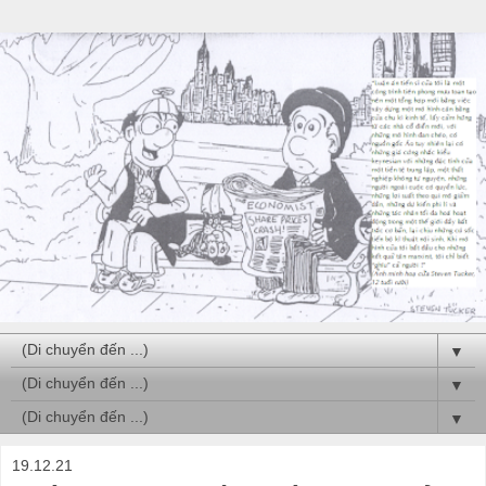
▼
▼
▼
19.12.21