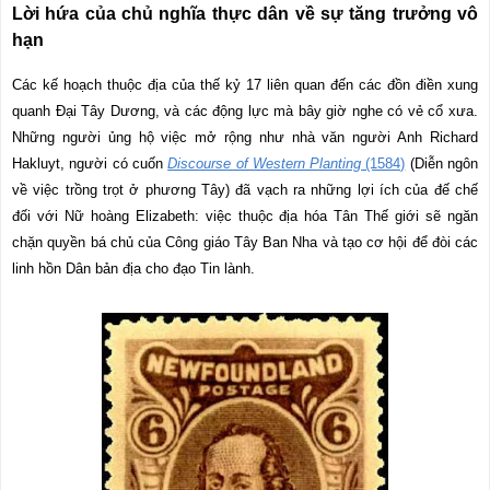
Lời hứa của chủ nghĩa thực dân về sự tăng trưởng vô
hạn
Các kế hoạch thuộc địa của thế kỷ 17 liên quan đến các đồn điền xung
quanh Đại Tây Dương, và các động lực mà bây giờ nghe có vẻ cổ xưa.
Những người ủng hộ việc mở rộng như nhà văn người Anh Richard
Hakluyt, người có cuốn
Discourse of Western Planting
(1584)
(Diễn ngôn
về việc trồng trọt ở phương Tây) đã vạch ra những lợi ích của đế chế
đối với Nữ hoàng Elizabeth: việc thuộc địa hóa Tân Thế giới sẽ ngăn
chặn quyền bá chủ của Công giáo Tây Ban Nha và tạo cơ hội để đòi các
linh hồn Dân bản địa cho đạo Tin lành.