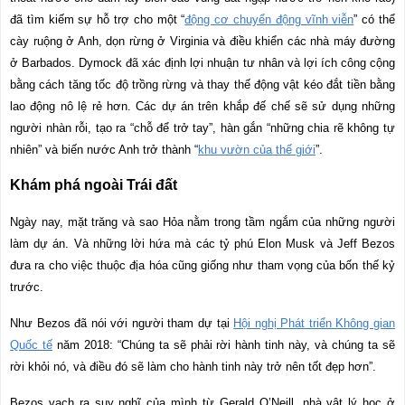
đã tìm kiếm sự hỗ trợ cho một “
động cơ chuyển động vĩnh viễn
” có thể
cày ruộng ở Anh, dọn rừng ở Virginia và điều khiển các nhà máy đường
ở Barbados. Dymock đã xác định lợi nhuận tư nhân và lợi ích công cộng
bằng cách tăng tốc độ trồng rừng và thay thế động vật kéo đắt tiền bằng
lao động nô lệ rẻ hơn. Các dự án trên khắp đế chế sẽ sử dụng những
người nhàn rỗi, tạo ra “chỗ để trở tay”, hàn gắn “những chia rẽ không tự
nhiên” và biến nước Anh trở thành “
khu vườn của thế giới
”.
Khám phá ngoài Trái đất
Ngày nay, mặt trăng và sao Hỏa nằm trong tầm ngắm của những người
làm dự án. Và những lời hứa mà các tỷ phú Elon Musk và Jeff Bezos
đưa ra cho việc thuộc địa hóa cũng giống như tham vọng của bốn thế kỷ
trước.
Như Bezos đã nói với người tham dự tại
Hội nghị Phát triển Không gian
Quốc tế
năm 2018: “Chúng ta sẽ phải rời hành tinh này, và chúng ta sẽ
rời khỏi nó, và điều đó sẽ làm cho hành tinh này trở nên tốt đẹp hơn”.
Bezos vạch ra suy nghĩ của mình từ Gerald O’Neill, nhà vật lý học ở