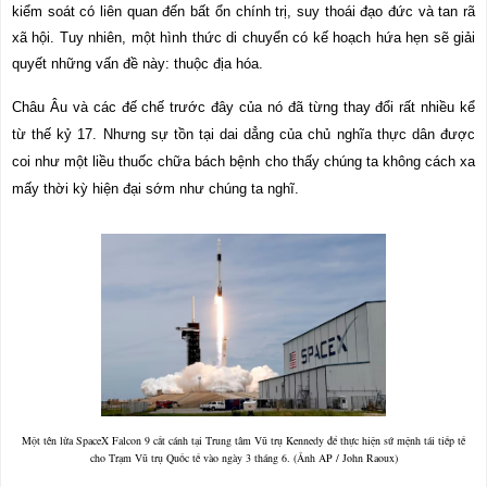
kiểm soát có liên quan đến bất ổn chính trị, suy thoái đạo đức và tan rã
xã hội. Tuy nhiên, một hình thức di chuyển có kế hoạch hứa hẹn sẽ giải
quyết những vấn đề này: thuộc địa hóa.
Châu Âu và các đế chế trước đây của nó đã từng thay đổi rất nhiều kể
từ thế kỷ 17. Nhưng sự tồn tại dai dẳng của chủ nghĩa thực dân được
coi như một liều thuốc chữa bách bệnh cho thấy chúng ta không cách xa
mấy thời kỳ hiện đại sớm như chúng ta nghĩ.
Một tên lửa SpaceX Falcon 9 cất cánh tại Trung tâm Vũ trụ Kennedy để thực hiện sứ mệnh tái tiếp tế
cho Trạm Vũ trụ Quốc tế vào ngày 3 tháng 6. (Ảnh AP / John Raoux)