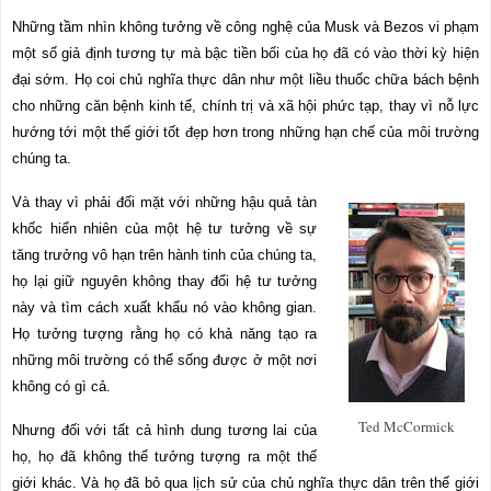
Những tầm nhìn không tưởng về công nghệ của Musk và Bezos vi phạm
một số giả định tương tự mà bậc tiền bối của họ đã có vào thời kỳ hiện
đại sớm. Họ coi chủ nghĩa thực dân như một liều thuốc chữa bách bệnh
cho những căn bệnh kinh tế, chính trị và xã hội phức tạp, thay vì nỗ lực
hướng tới một thế giới tốt đẹp hơn trong những hạn chế của môi trường
chúng ta.
Và thay vì phải đối mặt với những hậu quả tàn
khốc hiển nhiên của một hệ tư tưởng về sự
tăng trưởng vô hạn trên hành tinh của chúng ta,
họ lại giữ nguyên không thay đổi hệ tư tưởng
này và tìm cách xuất khẩu nó vào không gian.
Họ tưởng tượng rằng họ có khả năng tạo ra
những môi trường có thể sống được ở một nơi
không có gì cả.
Ted McCormick
Nhưng đối với tất cả hình dung tương lai của
họ, họ đã không thể tưởng tượng ra một thế
giới khác. Và họ đã bỏ qua lịch sử của chủ nghĩa thực dân trên thế giới