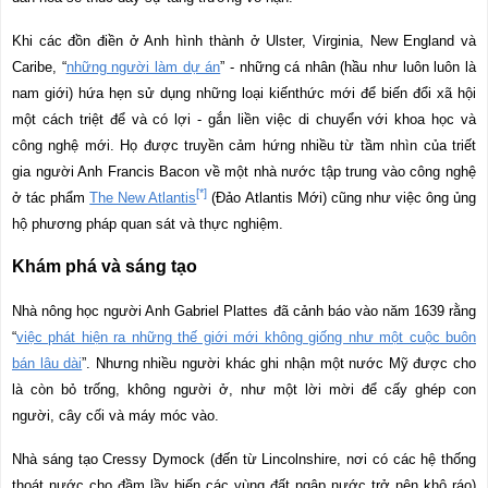
Khi các đồn điền ở Anh hình thành ở Ulster, Virginia, New England và
Caribe, “
những người làm dự án
” - những cá nhân (hầu như luôn luôn là
nam giới) hứa hẹn sử dụng những loại kiến
th
ứ
c m
ớ
i
để
bi
ế
n
đổ
i x
ã
h
ộ
i
m
ộ
t c
á
ch tri
ệ
t
để
v
à
c
ó
l
ợ
i - gắn liền việc di chuyển với khoa học và
công nghệ mới. Họ được truyền cảm hứng nhiều từ tầm nhìn của triết
gia người Anh Francis Bacon về một nhà nước tập trung vào công nghệ
[*]
ở tác phẩm
The New Atlantis
(Đảo Atlantis Mới) cũng như việc ông ủng
hộ phương pháp quan sát và thực nghiệm.
Khám phá và sáng tạo
Nhà nông học người Anh Gabriel Plattes đã cảnh báo vào năm 1639 rằng
“
việc phát hiện ra những thế giới mới không giống như một cuộc buôn
bán lâu dài
”. Nhưng nhiều người khác ghi nhận một nước Mỹ được cho
là còn bỏ trống, không người ở, như một lời mời để cấy ghép con
người, cây cối và máy móc vào.
Nhà sáng tạo Cressy Dymock (đến từ Lincolnshire, nơi có các hệ thống
thoát nước cho đầm lầy biến các vùng đất ngập nước trở nên khô ráo)