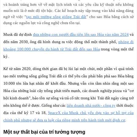
và hoành tráng hơn về về mặt lịch trình và các yêu cầu kỹ thuật nếu không
muốn nói là ở mức độ tột bậc. Các kế hoạch này tập trung vào khả năng đáng
ngờ về việc “
tạo môi trường sống giống Trái đất
” cho sao Hỏa bằng cách sử
dụng các nguồn lực và công nghệ chưa tồn tại.
Musk đã dự định
đưa những con người đầu tiên lên sao Hỏa vào năm 2024
và
đến năm 2030, ông đã hình dung ra việc động thổ một thành phố,
phóng đi
khoảng 100.000 chuyến du hành từ Trái đất đến sao Hỏa
trong vòng một thế
kỷ.
Kể từ năm 2020, dòng thời gian đã bị lùi lại một chút, một phần vì quá trình
tạo môi trường sống giống Trái đất có thể yêu cầu phải bắn phá sao Hỏa bằng
10.000 tên lửa hạt nhân để khởi đầu. Nhưng vẫn còn tầm nhìn rằng một sao
Hỏa của những loài cây trồng phát triển mạnh, các doanh nghiệp pizza và “cơ
hội kinh doanh”, bảo tồn sự sống và trả cổ tức trong khi Trái đất ngày càng trở
nên không thể ở được. Giống như các
liên doanh nhà nước- công ty
thời thuộc
địa của thế kỷ 17 và 18,
SpaceX của Musk chủ yếu dựa vào sự hỗ trợ của
chính phủ nhưng sẽ đưa ra luật của riêng mình trên hành tinh mới định cư
.
Một sự thất bại của trí tưởng tượng