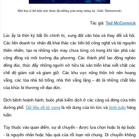
Một họa sĩ thể hiện một thuộc địa không gian trong tương lai. (Ảnh: Shutterstock)
Tác giả:
Ted McCormick
Lúc ấy là thời kỳ bất ổn chính trị, xung đột văn hóa và thay đổi xã hội.
Các liên doanh tư nhân đã khai thác các tiến bộ công nghệ và tài nguyên
thiên nhiên, tạo ra những vận may chưa từng có trong khi tàn phá các
cộng đồng và môi trường địa phương. Các thành phố lao động nghèo
đông đúc, thúc đẩy những người sở hữu tài sản triển khai siết chặt các
chế độ giám sát và giam giữ. Các khu vực nông thôn trở nên hoang
vắng, các tòa nhà bỏ trống, nhà thờ vắng lặng – đó là những chất liệu
của khúc bi thương về đạo đức.
Dịch bệnh hoành hành, buộc phải kiểm dịch ở các cảng và đóng cửa trên
đường phố.
Dữ liệu về tử vong
là nội dung của tin tức và
bình luận
hàng
tuần.
Tùy thuộc vào quan điểm, sự di chuyển - được lựa chọn hoặc bị ép buộc
- là nguyên nhân hoặc hậu quả của rối loạn nói chung. Di chuyển không