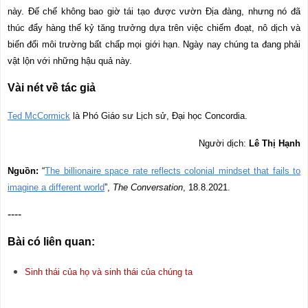
này. Đế chế không bao giờ tái tạo được vườn Địa đàng, nhưng nó đã
thúc đẩy hàng thế kỷ tăng trưởng dựa trên việc chiếm đoạt, nô dịch và
biến đổi môi trường bất chấp mọi giới hạn. Ngày nay chúng ta đang phải
vật lộn với những hậu quả này.
Vài nét về tác giả
Ted McCormick
là Phó Giáo sư Lịch sử, Đại học Concordia.
Người dịch:
Lê Thị Hạnh
Nguồn:
“
The billionaire space rate reflects colonial mindset that fails to
imagine a different world
”,
The Conversation
, 18.8.2021.
----
Bài có liên quan
:
Sinh thái của họ và sinh thái của chúng ta