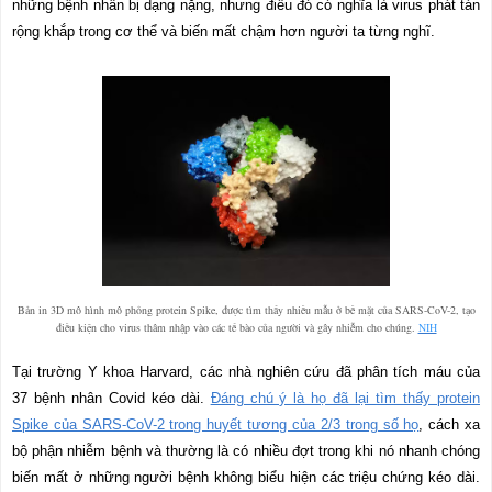
những bệnh nhân bị dạng nặng, nhưng điều đó có nghĩa là virus phát tán
rộng khắp trong cơ thể và biến mất chậm hơn người ta từng nghĩ.
Bản in 3D mô hình mô phỏng protein Spike, được tìm thấy nhiều mẫu ở bề mặt của SARS-CoV-2, tạo
điều kiện cho virus thâm nhập vào các tế bào của người và gây nhiễm cho chúng.
NIH
Tại trường Y khoa Harvard, các nhà nghiên cứu đã phân tích máu của
37 bệnh nhân Covid kéo dài.
Đáng chú ý là họ đã lại tìm thấy protein
Spike của SARS-CoV-2 trong huyết tương của 2/3 trong số họ
, cách xa
bộ phận nhiễm bệnh và thường là có nhiều đợt trong khi nó nhanh chóng
biến mất ở những người bệnh không biểu hiện các triệu chứng kéo dài.