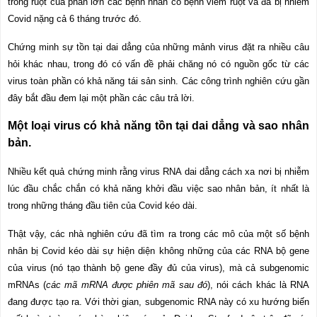
trong ruột của phần lớn các bệnh nhân có bệnh viêm ruột và đã bị nhiễm
Covid nặng cả 6 tháng trước đó.
Chứng minh sự tồn tại dai dẳng của những mảnh virus
đặt ra
nhiều câu
hỏi khác nhau, trong đó có vấn đề phải chăng nó có nguồn gốc từ các
virus toàn phần có khả năng
tái sản sinh.
Các công trình nghiên cứu gần
đây bắt đầu đem lại một phần các câu trả lời.
Một loại virus có khả năng tồn tại dai dẳng và sao nhân
bản.
Nhiều kết quả chứng minh rằng virus RNA dai dẳng cách xa nơi bị nhiễm
lúc đầu chắc chắn có khả năng khởi đầu việc sao nhân bản, ít nhất là
trong những tháng đầu tiên của Covid kéo dài.
Thật vậy, các nhà nghiên cứu đã tìm ra trong các mô của một số bệnh
nhân bị Covid kéo dài sự hiện diện không những của các RNA bộ gene
của virus (nó tạo thành bộ gene đầy đủ của virus), mà cả subgenomic
mRNAs (
các mã mRNA được phiên mã sau đó
), nói cách khác là RNA
đang được tạo ra. Với thời gian, subgenomic RNA này có xu hướng biến