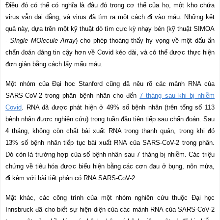
Điều đó có thể có nghĩa là đâu đó trong cơ thể của họ, một kho chứa
virus vẫn dai dẳng, và virus đã tìm ra một cách đi vào máu. Những kết
quả này, dựa trên một kỹ thuật dò tìm cực kỳ nhạy bén (kỹ thuật SIMOA
-
SIngle MOlecule Array
) cho phép thoáng thấy hy vọng về một dấu ấn
chẩn đoán đáng tin cậy hơn về Covid kéo dài, và có thể được thực hiện
đơn giản bằng cách lấy mẩu máu.
Một nhóm của Đại học Stanford cũng đã nêu rõ các mảnh RNA của
SARS-CoV-2 trong phân bệnh nhân cho đến
7 tháng sau khi bị nhiễm
Covid
. RNA đã được phát hiện ở 49% số bệnh nhân (trên tổng số 113
bệnh nhân được nghiên cứu) trong tuần đầu tiên tiếp sau chẩn đoán. Sau
4 tháng, không còn chất bài xuất RNA trong thanh quản, trong khi đó
13% số bệnh nhân tiếp tục bài xuất RNA của SARS-CoV-2 trong phân.
Đó còn là trường hợp của số bệnh nhân sau 7 tháng bị nhiễm. Các triệu
chứng về tiêu hóa được biểu hiện bằng các cơn đau ở bụng, nôn mửa,
đi kèm với bài tiết phân có RNA SARS-CoV-2.
Mặt khác, các công trình của một nhóm nghiên cứu thuộc Đại học
Innsbruck đã cho biết sự hiện diện của các mảnh RNA của SARS-CoV-2