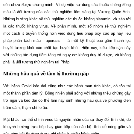
còn chưa được chứng minh. Ví dụ việc sử dụng các thuốc chống đông
máu là đối tượng của các thử nghiệm lâm sàng tại Vương Quốc Anh.
Những hướng khác sẽ thử nghiệm các thuốc kháng histamin, và sắp tới
là các thuốc kháng virus. Về phần mình, một số nhóm sẽ thử nghiệm
một cách ít truyền thống hơn việc dùng liệu pháp oxy cao áp hay liệu
pháp phân tách máu -
aperesis
-, là một kỹ thuật bao gồm thanh lọc
huyết tương khỏi các chất tạo huyết khối. Hiện nay, kiểu tiếp cận này
với những tác dụng tiềm tàng có nguy cơ không duy trì được, và không
phải là đối tượng thử nghiệm tại Pháp.
Những hậu quả về tâm lý thường gặp
Với bệnh Covid kéo dài cũng như các bệnh mạn tính khác, có tồn tại
một thành phần tâm lý. Bỗng nhiên phải sống với những triệu chứng gây
trở ngại và kéo dài có thể làm nảy sinh những hậu quả về phương diện
trầm cảm, thậm chí lo âu.
Mặt khác, có thể chính virus là nguyên nhân của sự thay đổi tính khí, do
khuynh hướng trực tiếp hay gián tiếp của não bộ: tính dễ nóng giận và
xúc cảm bất thường được ghi nhận ở nhiều bệnh nhân.