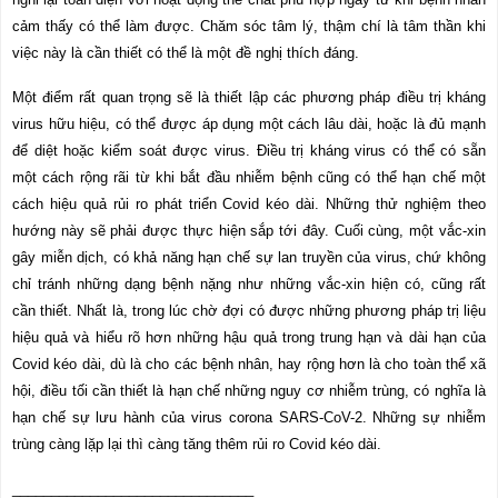
cảm thấy có thể làm được. Chăm sóc tâm lý, thậm chí là tâm thần khi
việc này là cần thiết có thể là một đề nghị thích đáng.
Một điểm rất quan trọng sẽ là thiết lập các phương pháp điều trị kháng
virus hữu hiệu, có thể được áp dụng một cách lâu dài, hoặc là đủ mạnh
để diệt hoặc kiểm soát được virus. Điều trị kháng virus có thể có sẵn
một cách rộng rãi từ khi bắt đầu nhiễm bệnh cũng có thể hạn chế một
cách hiệu quả rủi ro phát triển Covid kéo dài. Những thử nghiệm theo
hướng này sẽ phải được thực hiện sắp tới đây. Cuối cùng, một vắc-xin
gây miễn dịch, có khả năng hạn chế sự lan truyền của virus, chứ không
chỉ tránh những dạng bệnh nặng như những vắc-xin hiện có, cũng rất
cần thiết. Nhất là, trong lúc chờ đợi có được những phương pháp trị liệu
hiệu quả và hiểu rõ hơn những hậu quả trong trung hạn và dài hạn của
Covid kéo dài, dù là cho các bệnh nhân, hay rộng hơn là cho toàn thể xã
hội, điều tối cần thiết là hạn chế những nguy cơ nhiễm trùng, có nghĩa là
hạn chế sự lưu hành của virus corona SARS-CoV-2. Những sự nhiễm
trùng càng lặp lại thì càng tăng thêm rủi ro Covid kéo dài.
_______________________________