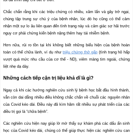
Chắc chắn rằng khi các triệu chứng có nhiều, xâm lấn và gây trở ngại,
chúng tập trung sự chú ý của bệnh nhân, lúc đó họ cũng có thể cảm
nhận một sự lo âu liên quan đến tình trạng này và cảm giác sợ hãi trước
nguy cơ phải chứng kiến bệnh nặng thêm hay tái nhiễm bệnh.
Hơn nữa, rủi ro tồn tại khi không biết những biểu hiện của bệnh hoàn
toàn có thể chữa lành, ví dụ như
triệu chứng thở gấp
(tình trạng hô hấp
vượt quá mức nhu cầu của cơ thể - ND), viêm màng tim ngoài, chứng
liệt nhẹ dạ dày.
Những cách tiếp cận trị liệu khả dĩ là gì?
Ngay cả khi các hướng nghiên cứu sinh lý bệnh học bắt đầu hình thành,
vẫn còn dai dẳng nhiều điều không chắc chắn về chuỗi các nguyên nhân
của Covid kéo dài. Điều này đã kìm hãm rất nhiều sự phát triển của các
điều trị gọi là “chữa bệnh”.
Các nghiên cứu hiện nay giúp lờ mờ thấy sự khám phá các dấu ấn sinh
học của Covid kéo dài, chúng có thể giúp thực hiện các nghiên cứu can