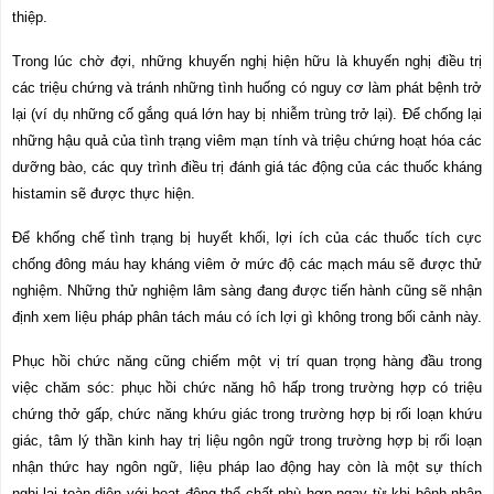
thiệp.
Trong lúc chờ đợi, những khuyến nghị hiện hữu là khuyến nghị điều trị
các triệu chứng và tránh những tình huống có nguy cơ làm phát bệnh trở
lại (ví dụ những cố gắng quá lớn hay bị nhiễm trùng trở lại). Để chống lại
những hậu quả của tình trạng viêm mạn tính và triệu chứng hoạt hóa các
dưỡng bào,
các quy trình điều trị đánh giá tác động của các thuốc kháng
histamin sẽ được thực hiện.
Để khống chế tình trạng bị huyết khối, lợi ích của các thuốc tích cực
chống đông máu hay kháng viêm ở mức độ các mạch máu sẽ được thử
nghiệm. Những thử nghiệm lâm sàng đang được tiến hành cũng sẽ nhận
định xem liệu pháp phân tách máu có ích lợi gì không trong bối cảnh này.
Phục hồi chức năng cũng chiếm một vị trí quan trọng hàng đầu trong
việc chăm sóc: phục hồi chức năng hô hấp trong trường hợp có triệu
chứng
thở gấp,
chức năng khứu giác trong trường hợp bị rối loạn khứu
giác, tâm lý thần kinh hay trị liệu ngôn ngữ trong trường hợp bị rối loạn
nhận thức hay ngôn ngữ, liệu pháp lao động hay còn là một sự thích
nghi lại toàn diện với hoạt động thể chất phù hợp ngay từ khi bệnh nhân