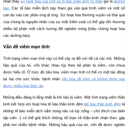
nhận thấy
sự hoạt hóa của một số tế bào miễn dịch tự thân
gọi là
dưỡng
bào
. Các tế bào miễn dịch này tham gia vào quá trình viêm và một số
can dự vào các phản ứng dị ứng. Sự hoạt hóa thường xuyên và thái quá
của chúng là nguyên nhân của sự mất kiểm soát có thể gây tổn thương
nhiều bộ phận một cách tương đối nghiêm trọng (triệu chứng hoạt hóa
các dưỡng bào
)
.
Vấn đề viêm mạn tính
Tình trạng viêm mạn tính này có thể xảy ra đối với tất cả các mô. Những
hậu quả của nó, vốn khác nhau tùy theo bộ phận bị viêm, còn chưa
được hiểu rõ. Ở mức độ tiêu hóa, viêm mạn tính có thể có một tác động
tai hại cho sức khỏe: bệnh nhân
tiêu hóa rất kém và không dung nạp
được nhiều loại thức ăn
.
Những điều đáng lo lắng nhất là khi não bị viêm. Một tình trạng viêm thần
kinh kết hợp với hoạt hóa tế bào thần kinh đệm (
tế bào thần kinh đệm
là
những tế bào miễn dịch nằm trong não và tủy sống – chú thích của biên
tập viên
–
) có thể giải thích những rối loạn về thần kinh nhận thức gặp
phải nơi nhiều bệnh nhân. Những hậu quả của nó, vốn đã được nghiên