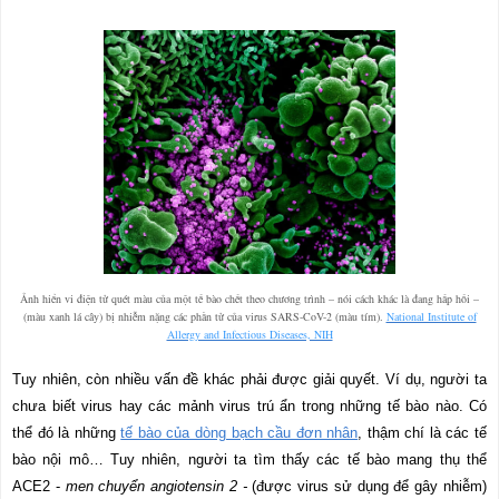
Ảnh hiển vi điện tử quét màu của một tế bào chết theo chương trình – nói cách khác là đang hấp hối –
(màu xanh lá cây) bị nhiễm nặng các phần tử của virus SARS-CoV-2 (màu tím).
National Institute of
Allergy and Infectious Diseases, NIH
Tuy nhiên, còn nhiều vấn đề khác phải được giải quyết. Ví dụ, người ta
chưa biết virus hay các mảnh virus trú ẩn trong những tế bào nào. Có
thể đó là những
tế bào của dòng bạch cầu đơn nhân
, thậm chí là các tế
bào nội mô… Tuy nhiên, người ta tìm thấy các tế bào mang thụ thể
ACE2 -
men chuyển angiotensin 2 -
(được virus sử dụng để gây nhiễm)