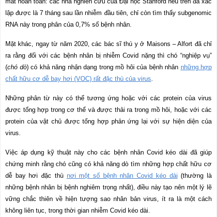
mất hoàn toàn: các nhà nghiên cứu của Đại học Stanford nêu trên đã xác
lập được là 7 tháng sau lần nhiễm đầu tiên, chỉ còn tìm thấy subgenomic
RNA này trong phân của 0,7% số bệnh nhân.
Mặt khác, ngay từ năm 2020, các bác sĩ thú y ở Maisons – Alfort đã chỉ
ra rằng đối với các bệnh nhân bị nhiễm Covid nặng thì chó “nghiệp vụ”
(
chó dò
) có khả năng nhận dạng trong mồ hôi của bệnh nhân
những hợp
chất hữu cơ dễ bay hơi
(VOC)
rất đặc thù của virus
.
Những phân từ này có thể tương ứng hoặc với các protein của virus
được tổng hợp trong cơ thể và được thải ra trong mồ hôi, hoặc với các
protein của vật chủ được tổng hợp phản ứng lại với sự hiện diện của
virus.
Việc áp dụng kỹ thuật này cho các bệnh nhân Covid kéo dài đã giúp
chứng minh rằng chó cũng có khả năng dò tìm những hợp chất hữu cơ
dễ bay hơi đặc thù
nơi một số bệnh nhân Covid kéo dài
(thường là
những bệnh nhân bị bệnh nghiêm trọng nhất), điều này tạo nên một lý lẽ
vững chắc thiên về hiện tượng sao nhân bản virus, ít ra là một cách
không liên tục, trong thời gian nhiễm Covid kéo dài.