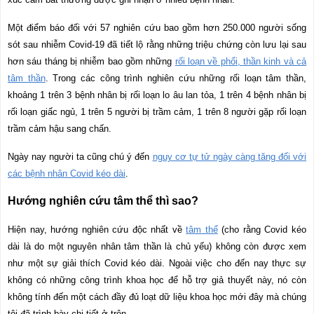
Một điểm báo đối với 57 nghiên cứu bao gồm hơn 250
.
000 người sống
sót sau nhiễm Co
v
id-19 đã tiết lộ rằng những triệu chứng còn lưu lại sau
hơn sáu tháng bị nhiễm bao gồm những
rối loạn về phổi, thần kinh và cả
tâm thần
. Trong các công trình nghiên cứu những rối loạn tâm thần,
khoảng 1 trên 3 bệnh nhân bị rối loạn lo âu lan tỏa, 1 trên 4 bệnh nhân bị
rối loạn giấc ngủ, 1 trên 5 người bị trầm cảm, 1 trên 8 người gặp rối loạn
trầm cảm hậu sang chấn
.
Ngày nay người ta cũng chú ý đến
nguy cơ tự tử ngày càng tăng đối với
các bệnh nhân Covid kéo dài
.
Hướng nghiên cứu tâm thể thì sao?
Hiện nay, hướng nghiên cứu độc nhất về
tâm thể
(cho rằng Covid kéo
dài là do một nguyên nhân tâm thần là chủ yếu) không còn được xem
như một sự giải thích Covid kéo dài. Ngoài việc cho đến nay thực sự
không có những công trình khoa học để hỗ trợ giả thuyết này, nó còn
không tính đến một cách đầy đủ loạt dữ liệu khoa học mới đây mà chúng
tôi đã trình bày chi tiết ở trên.