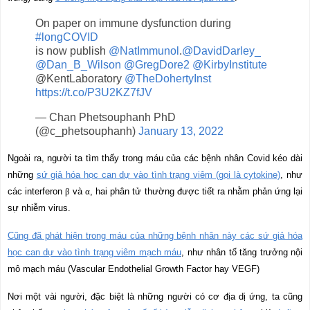
On paper on immune dysfunction during
#longCOVID
is now publish
@NatImmunol
.
@DavidDarley_
@Dan_B_Wilson
@GregDore2
@KirbyInstitute
@KentLaboratory
@TheDohertyInst
https://t.co/P3U2KZ7fJV
— Chan Phetsouphanh PhD
(@c_phetsouphanh)
January 13, 2022
Ngoài ra, người ta tìm thấy trong máu của các bệnh nhân Covid kéo dài
những
sứ giả hóa học can dự vào tình trạng viêm (gọi là cytokine)
, như
các interferon
β
và
α
, hai phân tử thường được tiết ra nhằm phản ứng lại
sự nhiễm virus.
Cũng đã phát hiện trong máu của những bệnh nhân này các sứ giả hóa
học can dự vào tình trạng viêm mạch máu
, như nhân tố tăng trưởng nội
mô mạch máu (Vascular Endothelial Growth Factor hay VEGF)
Nơi một vài người, đặc biệt là những người có cơ địa dị ứng, ta cũng