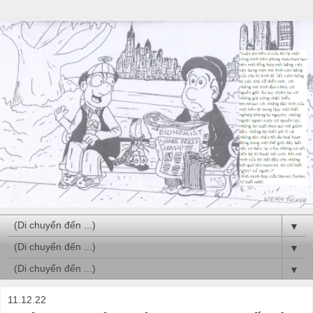
▼
▼
▼
11.12.22