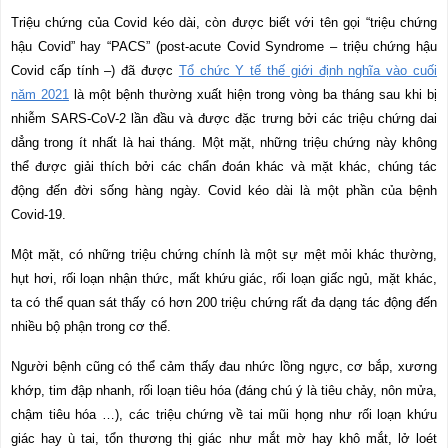
Triệu chứng của Covid kéo dài, còn được biết với tên gọi “triệu chứng
hậu Covid” hay “PACS” (post-acute Covid Syndrome – triệu chứng hậu
Covid cấp tính –) đã được
Tổ chức Y tế thế giới định nghĩa vào cuối
năm 2021
là một bệnh thường xuất hiện trong vòng ba tháng sau khi bị
nhiễm SARS-CoV-2 lần đầu và được đặc trưng bởi các triệu chứng dai
dẳng trong ít nhất là hai tháng. Một mặt, những triệu chứng này không
thể được giải thích bởi các chẩn đoán khác và mặt khác,
chúng tác
động đến đời sống hàng ngày. Covid kéo dài là một phần của bệnh
Covid-19.
Một mặt, có những triệu chứng chính là một sự mệt mỏi khác thường,
hụt hơi, rối loạn nhận thức, mất khứu giác, rối loạn giấc ngủ, mặt khác,
ta có thể quan sát thấy có hơn 200 triệu chứng rất đa dạng tác động đến
nhiều bộ phận trong cơ thể.
Người bệnh cũng có thể cảm thấy đau nhức lồng ngực, cơ bắp, xương
khớp, tim đập nhanh, rối loạn tiêu hóa (đáng chú ý là tiêu chảy, nôn mửa,
chậm tiêu hóa …), các triệu chứng về tai mũi họng như rối loạn khứu
giác hay ù tai, tổn thương thị giác như mắt mờ hay khô mắt, lở loét