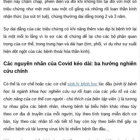
thiện này chậm chạp, phiến diện và đôi khi không tồn tại đối với một số
triệu chứng như mệt mỏi sau một cố gắng và những rối loạn thần kinh
nhận thức (sa sút trí tuệ), chúng thường dai dẳng trong 2 và 3 năm.
Sự dai dẳng của các triệu chứng có khi nặng thêm vào dịp bị bệnh trở lại
là một mối lo lắng vì lo sợ các di chứng để lại cho các bộ phận quan
trọng của cơ thể, trong trung hạn và dài hạn (tim, phổi, ví dụ như sự xuất
hiện đột ngột của các bệnh thoái hóa thần kinh).
Các nguyên nhân của Covid kéo dài: ba hướng nghiên
cứu chính
Có thể là cơ chế hoặc các cơ chế
sinh lý bệnh học
lúc đầu (
sinh lý bệnh
học là ngành khoa học nghiên cứu sự rối loạn của các yếu tố và các
chức năng của cơ thể con người
-
chú thích của biên tập viên
-) là tương
tự nhau giữa các bệnh nhân, nhưng bệnh lại biểu hiện khác nhau tùy
theo cơ địa di truyền của mỗi người, tùy theo tình trạng miễn dịch cơ
bản, tùy theo các nhân tố nội tiết tố hay còn tùy theo biến thể gây ra
nhiễm bệnh và tải lượng virus khi bị nhiễm bệnh lần đầu…