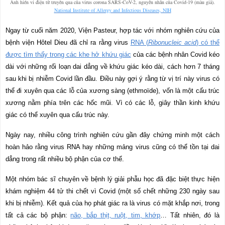
Ảnh hiển vi điện tử truyền qua của virus corona SARS-CoV-2, nguyên nhân của Covid-19 (màu giả).
National Institute of Allergy and Infectious Diseases, NIH
Ngay từ cuối năm 2020, Viện Pasteur, hợp tác với nhóm nghiên cứu của
bệnh viện Hôtel Dieu đã chỉ ra rằng virus
RNA (
Ribonucleic acid
) có thể
được tìm thấy trong các khe hở
k
hứu giác
của các bệnh nhân Covid kéo
dài với những rối loạn dai dẳng về khứu giác kéo dài, cách hơn 7 tháng
sau khi bị nhiễm Covid lần đầu. Điều này gợi ý rằng từ vị trí này virus có
thể đi xuyên qua các lỗ của xương sàng (ethmoïde), vốn là một cấu trúc
xương nằm phía trên các hốc mũi. Vì có các lỗ, giây thần kinh khứu
giác có thể xuyên qua cấu trúc này.
Ngày nay, nhiều công trình nghiên cứu gần đây chứng minh một cách
hoàn hảo rằng virus RNA hay những mảng virus cũng có thể tồn tại dai
dẳng trong rất nhiều bộ phận của cơ thể.
Một nhóm bác sĩ chuyên về bệnh lý giải phẫu học đã đặc biệt thực hiện
khám nghiệm 44 tử thi chết vì Covid (một số chết những 230 ngày sau
khi bị nhiễm). Kết quả của họ phát giác ra là virus có mặt khắp nơi, trong
tất cả các bộ phận:
não, bắp thịt, ruột, tim, khớp
… Tất nhiên, đó là