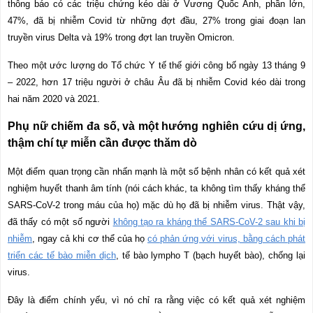
thông báo có các triệu chứng kéo dài ở Vương Quốc Anh, phần lớn,
47%, đã bị nhiễm Covid từ những đợt đầu, 27% trong giai đoạn lan
truyền virus Delta và 19% trong đợt lan truyền Omicron.
Theo một ước lượng do Tổ chức Y tế thế giới công bố ngày 13 tháng 9
– 2022, hơn 17 triệu người ở châu Âu đ
ã
bị nhiễm Covid kéo dài trong
hai năm 2020 và 2021.
Phụ nữ chiếm đa số, và một hướng nghiên cứu dị ứng,
thậm chí tự miễn cần được thăm dò
Một điểm quan trọng cần nhấn mạnh là một số bệnh nhân có kết quả xét
nghiệm huyết thanh âm tính (nói cách khác, ta không tìm thấy kháng thể
SARS-CoV-2 trong máu của họ) mặc dù họ đã bị nhiễm virus. Thật vậy,
đã thấy có một số người
không tạo ra kháng thể SARS-CoV-2 sau khi bị
nhiễm
, ngay cả khi cơ thể của họ
có phản ứng với virus, bằng cách phát
triển các tế bào miễn dịch
, tế bào lympho T (bạch huyết bào), chống lại
virus.
Đây là điểm chính yếu, vì nó chỉ ra rằng việc có kết quả xét nghiệm