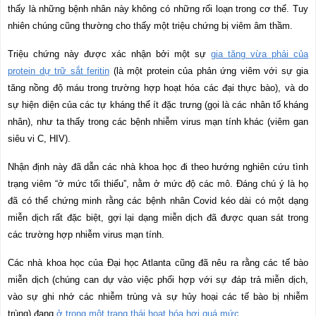
thấy là những bệnh nhân này không có những rối loạn trong cơ thể. Tuy
nhiên chúng cũng thường cho thấy một triệu chứng bị viêm âm thầm.
Triệu chứng này được xác nhận bởi một sự
gia tăng vừa phải của
protein dự trữ sắt feritin
(là một protein của phản ứng viêm với sự gia
tăng nồng độ máu trong trường hợp hoạt hóa các đại thực bào), và do
sự hiện diện của các tự kháng thể ít đặc trưng (gọi là các nhân tố kháng
nhân), như ta thấy trong các bệnh nhiễm virus mạn tính khác (viêm gan
siêu vi C, HIV).
Nhận định này đã dẫn các nhà khoa học đi theo hướng nghiên cứu tình
trạng viêm “ở mức tối thiểu”, nằm ở mức độ các mô. Đáng chú ý là họ
đã có thể chứng minh rằng các bệnh nhân Covid kéo dài có một dạng
miễn dịch rất đặc biệt, gợi lại dạng miễn dịch đã được quan sát trong
các trường hợp nhiễm virus mạn tính.
Các nhà khoa học của Đại học Atlanta cũng đã nêu ra rằng các tế bào
miễn dịch (chúng can dự vào việc phối hợp với sự đáp trả miễn dịch,
vào sự ghi nhớ các nhiễm trùng và sự hủy hoại các tế bào bị nhiễm
trùng) đang
ở trong một trạng thái hoạt hóa hơi quá mức
.