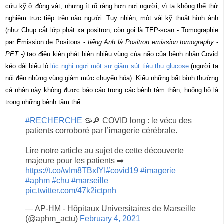
cứu kỹ ở động vật, nhưng ít rõ ràng hơn nơi người, vì ta không thể thử
nghiệm trực tiếp trên não người. Tuy nhiên, một vài kỹ thuật hình ảnh
(như Chụp cắt lớp phát xạ positron, còn gọi là TEP-scan - Tomographie
par Émission de Positons -
tiếng Anh là Positron emission tomography
-
PET
-
)
tạo điều kiện phát hiện nhiều vùng của não của bệnh nhân Covid
kéo dài biểu lộ
lúc nghỉ ngơi một sự giảm sút tiêu thụ glucose
(người ta
nói đến những vùng giảm mức chuyển hóa). Kiểu những bất bình thường
cá nhân này không được báo cáo trong các bệnh tâm thần, huống hồ là
trong những bệnh tâm thể.
#RECHERCHE
🦠🔎 COVID long : le vécu des
patients corroboré par l’imagerie cérébrale.
Lire notre article au sujet de cette découverte
majeure pour les patients ➡️
https://t.co/wIm8TBxfYI
#covid19
#imagerie
#aphm
#chu
#marseille
pic.twitter.com/47k2ictpnh
— AP-HM - Hôpitaux Universitaires de Marseille
(@aphm_actu)
February 4, 2021