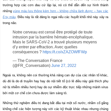
trường hợp các cơn đau cứ lặp lại, nó có thể dẫn đến sự hình thành
những
vùng máu lưu thông kém hơn – không chữa lành được – hay các
ổ tụ máu
. Điều này là rất đáng lo ngại nếu các huyết khối nhỏ này xảy ra
trong não.
Notre cerveau est censé être protégé de toute
intrusion par la barrière hémato-encéphalique.
Mais le SARS-CoV-2 a trouvé plusieurs moyens
d’y entrer par effraction. Avec quelles
conséquences ?
https://t.co/xZAZOWfFWp
— The Conversation France
(@FR_Conversation)
June 27, 2022
Ngoài ra, không nên coi thường khả năng can dự của các nhân tố khác,
dù đó là do di truyền hay hay do nội tiết tố (có lẽ điều này giải thích phụ
nữ bị nhiễm nhiều hơn) hay do sự nhiễm độc trực tiếp những mảnh virus
bởi một cơ chế còn chưa được làm sáng tỏ.
Những thử nghiệm điều trị đang bắt đầu tại một số nước, nhằm cố gắng
khống chế các hiện tượng này với các kỹ thuật khác nhau nhưng chúng