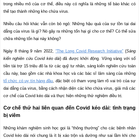
trong nhiều mô của cơ thể, điều này có nghĩa là những tế bào khác có
thể tạo thành những kho chứa virus.
Nhiều câu hỏi khác vẫn còn bỏ ngỏ: Những hậu quả của sự tồn tại dai
dẳng của virus là gì? Nó gây ra những tổn hại gì cho cơ thể? Có thể sửa
chữa những tổn hại này không?
Ngày 8 tháng 9 năm 2022,
“The Long Covid Research Initiative”
(
Sáng
kiến nghiên cứu Covid kéo dài
) đã được khởi động. Vững vàng với số
tiền tài trợ 15 triệu đô la từ các quỹ tư nhân, sáng kiến nghiên cứu toàn
cầu này, bao gồm các nhà khoa học và các bác sĩ lâm sàng của những
tổ chức có uy tín hàng đầu
, đặc biệt có tham vọng làm rõ vai trò của sự
dai dẳng của virus, bằng cách nhận diện các kho chứa virus, giải mã các
cơ chế của Covid kéo dài và thực hiện những thử nghiệm điều trị.
Cơ chế thứ hai liên quan đến Covid kéo dài: tình trạng
bị viêm
Những khám nghiệm sinh học gọi là “thông thường” cho các bệnh nhân
Covid kéo dài nói chung là ít bị xáo trộn và dường như sai lầm khi cho