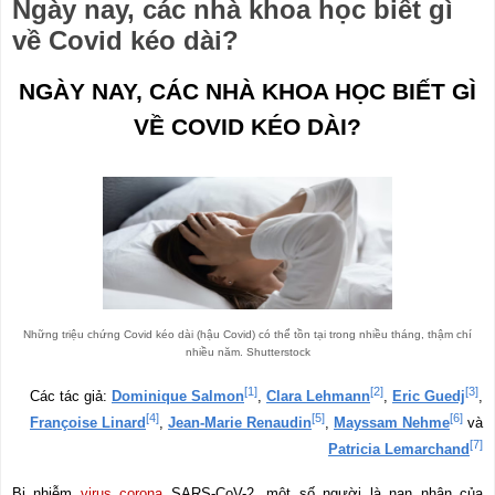
Ngày nay, các nhà khoa học biết gì
về Covid kéo dài?
NGÀY NAY, CÁC NHÀ KHOA HỌC BIẾT GÌ
VỀ COVID KÉO DÀI?
Những triệu chứng Covid kéo dài (hậu Covid) có thể tồn tại trong nhiều tháng, thậm chí
nhiều năm.
Shutterstock
[1]
[2]
[3]
Các tác giả:
Dominique Salmon
,
Clara Lehmann
,
Eric Guedj
,
[4]
[5]
[6]
Françoise Linard
,
Jean-Marie Renaudin
,
Mayssam Nehme
và
[7]
Patricia Lemarchand
Bị nhiễm
virus corona
SARS-CoV-2, một số người là nạn nhân của