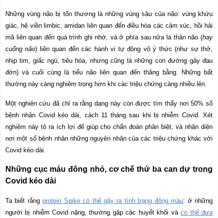
Những vùng não bị tổn thương là những vùng sâu của não: vùng khứu
giác, hệ viền limbic, amidan liên quan đến điều hòa các cảm xúc, hồi hải
mã liên quan đến quá trình ghi nhớ, và ở phía sau nữa là thân não (
hay
cuống não
) liên quan đến các hành vi tự động vô ý thức (như sự thở,
nhịp tim, giấc ngủ, tiêu hóa, nhưng cũng là những con đường gây đau
đớn) và cuối cùng là tiểu não liên quan đến thăng bằng. Những bất
thường này càng nghiêm trọng hơn khi các triệu chứng càng nhiều lên.
Một nghiên cứu đã chỉ ra rằng dạng này còn được tìm thấy nơi 50% số
bệnh nhân Covid kéo dài, cách 11 tháng sau khi bị nhiễm Covid. Xét
nghiệm này tỏ ra ích lợi để giúp cho chẩn đoán phân biệt, và nhận diện
nơi một số bệnh nhân những nguyên nhân của các triệu chứng khác với
Covid kéo dài.
Những cục máu đông nhỏ, cơ chế thứ ba can dự trong
Covid kéo dài
Ta biết rằng
protein Spike có thể gây ra tình trạng đông máu
: ở những
người bị nhiễm Covid nặng, thường gặp các huyết khối và
có thể đưa