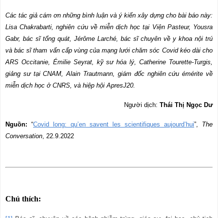
Các tác giả cám ơn những bình luận và ý kiến xây dựng cho bài báo này:
Lisa Chakrabarti, nghiên cứu về miễn dịch học tại Viện Pasteur, Yousra
Gabr, bác sĩ tổng quát, Jérôme Larché, bác sĩ chuyên về y khoa nội trú
và bác sĩ tham vấn cấp vùng của mạng lưới chăm sóc Covid kéo dài cho
ARS Occitanie, Émilie Seyrat, kỹ sư hóa lý, Catherine Tourette-Turgis,
giảng sư tại CNAM, Alain Trautmann, giám đốc nghiên cứu émérite về
miễn dịch học ở CNRS, và hiệp hội ApresJ20.
Người dịch:
Thái Thị Ngọc Dư
Nguồn:
“
Covid long: qu’en savent les scientifiques aujourd’hui
”,
The
Conversation
, 22.9.2022
Chú thích: