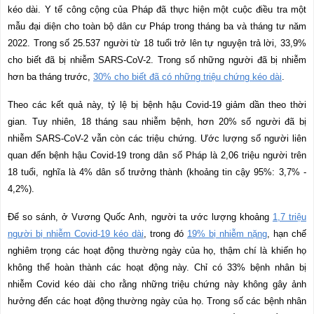
kéo dài. Y tế công cộng của Pháp đã thực hiện một cuộc điều tra một
mẫu đại diện cho toàn bộ dân cư Pháp trong tháng ba và tháng tư năm
2022. Trong số 25
.
537 người từ 18 tuổi trở lên tự nguyện trả lời, 33,9%
cho biết đã bị nhiễm SARS-CoV-2. Trong số những người đã bị nhiễm
hơn ba tháng trước,
30% cho biết đã có những triệu chứng kéo dài
.
Theo các kết quả này, tỷ lệ bị bệnh hậu Covid-19 giảm dần theo thời
gian. Tuy nhiên, 18 tháng sau nhiễm bệnh, hơn 20% số người đã bị
nhiễm SARS-CoV-2 vẫn còn các triệu chứng. Ước lượng số người liên
quan đến bệnh hậu Covid-19 trong dân số Pháp là 2,06 triệu người trên
18 tuổi, nghĩa là 4% dân số trưởng thành (khoảng tin cậy 95%: 3,7% -
4,2%).
Để so sánh, ở Vương Quốc Anh, người ta ước lượng khoảng
1,7 triệu
người bị nhiễm Covid-19 kéo dài
, trong đó
19% bị nhiễm nặng
, hạn chế
nghiêm trọng các hoạt động thường ngày của họ, thậm chí là khiến họ
không thể hoàn thành các hoạt động này. Chỉ có 33% bệnh nhân bị
nhiễm Covid kéo dài cho rằng những triệu chứng này không gây ảnh
hưởng đến các hoạt động thường ngày của họ. Trong số các bệnh nhân