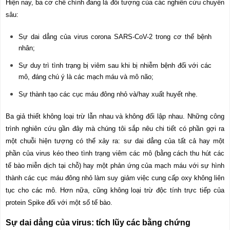
Hiện nay, ba cơ chế chính đang là đối tượng của các nghiên cứu chuyên
sâu:
Sự dai dẳng của virus corona SARS-CoV-2 trong cơ thể bệnh
nhân;
Sự duy trì tình trạng bị viêm sau khi bị nhiễm bệnh đối với các
mô, đáng chú ý là các mạch máu và mô não;
Sự thành tạo các cục máu đông nhỏ và/hay xuất huyết nhẹ.
Ba giả thiết không loại trừ lẫn nhau và không đối lập nhau. Những công
trình nghiên cứu gần đây mà chúng tôi sắp nêu chi tiết có phần gợi ra
một chuỗi hiện tượng có thể xảy ra: sư dai dẳng của tất cả hay một
phần của virus kéo theo tình trạng viêm các mô (bằng cách thu hút các
tế bào miễn dịch tại chỗ) hay một phản ứng của mạch máu với sự hình
thành các cục máu đông nhỏ làm suy giảm việc cung cấp oxy không liên
tục cho các mô. Hơn nữa, cũng không loại trừ độc tính trực tiếp của
protein Spike đối với một số tế bào.
Sự dai dẳng của virus: tích lũy các bằng chứng