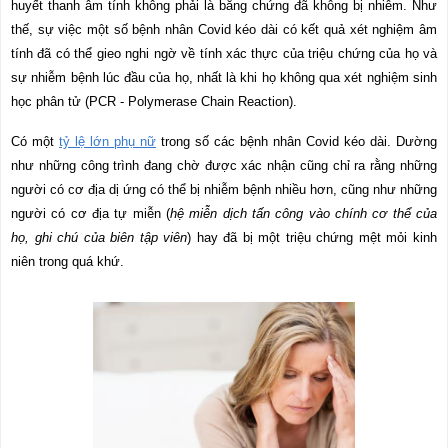
huyết thanh âm tính không phải là bằng chứng đã không bị nhiễm. Như
thế, sự việc một số bệnh nhân Covid kéo dài có kết quả xét nghiệm âm
tính đã có thể gieo nghi ngờ về tính xác thực của triệu chứng của họ và
sự nhiễm bệnh lúc đầu của họ, nhất là khi họ không qua xét nghiệm sinh
học phân tử (PCR -
Polymerase Chain Reaction).
Có một
tỷ lệ lớn phụ nữ
trong số các bệnh nhân Covid kéo dài. Dường
như những công trình đang chờ được xác nhận cũng chỉ ra rằng những
người có cơ địa dị ứng có thể bị nhiễm bệnh nhiều hơn, cũng như những
người có cơ địa tự miễn (
hệ miễn dịch tấn công vào chính cơ thể của
họ, ghi chú của biên tập viên
) hay đã bị một triệu chứng mệt mỏi kinh
niên trong quá khứ.