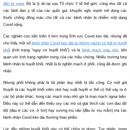
đến tử vong
. Đó là lý do tại sao Tổ chức Y tế thế giới, cũng như tất cả
các lãnh đạo y tế của các quốc gia, khuyến nghị mạnh mẽ dùng các
thuốc chống đông máu cho tất cả các bệnh nhân bị nhiễm một dạng
Covid nặng.
Các nghiên cứu tiến triển ít hơn trong lĩnh vực Covid kéo dài, nhưng đã
cho thấy một số
bệnh nhân Covid kéo dài là những người có thể bị huyết
khối
(tình trạng “nguy cơ huyết khối”) và bị
bệnh mạch máu nhỏ
, liên
quan với tình trạng nghiêm trọng của các triệu chứng. Nhiều trường hợp
bệnh nhân bị huyết khối, nhất là bị nghẽn mạch ở phổi, cũng đã được ghi
nhận.
Nhưng phổi không phải là bộ phận duy nhất bị tấn công. Có một giả
thuyết là các huyết khối viêm nhỏ hay xuất huyết vi thể có thể xảy ra ở
các bộ phận khác, trong các mạch máu nhỏ gọi là mao mạch ngoại biên.
Điều này có thể dẫn đến thiếu oxy các mô và giải thích các cơn đau dữ
dội (đau ở các cơ, ở tim) hay sương mù não (đầu óc mụ mẫm) mà các
bệnh nhân Covid kéo dài thường than phiền.
Lúc đầu những huyết khối này có thể chữa trị được. Tuy nhiên, trong