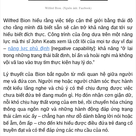
Wilfred Bion. (Nguồn ảnh: Facebook)
Wilfred Bion hiểu rằng việc tiếp cận thế giới bằng thái độ
cho rằng mình đã biết sẵn sẽ cản trở khả năng đạt tới sự
hiểu biết đích thực. Công trình của ông dựa trên một năng
lực mà thi sĩ John Keats xem là cốt lõi của mọi tư duy vĩ đại
–
năng lực phủ định
[
negative capability
]
: khả năng “ở lại
trong những trạng thái bất định, bí ẩn và hoài nghi mà không
vội vã lao vào truy tìm thực kiện hay lý do.”
Lý thuyết của Bion bắt nguồn từ mối quan hệ giữa người
mẹ và đứa con. Người mẹ hoặc người chăm sóc thực hành
một kiểu lắng nghe và chú ý có thể chịu đựng được việc
chưa biết đứa trẻ đang muốn gì. Họ đón nhận cơn giận dữ,
nỗi khó chịu hay thất vọng của em bé, rồi chuyển hóa chúng
thông qua ngôn ngữ và những hành động đáp ứng trạng
thái cảm xúc ấy – chẳng hạn như dỗ dành bằng lời nói hoặc
bế ẵm, ôm ấp – cho đến khi hiểu được điều đứa trẻ đang cố
truyền đạt và có thể đáp ứng các nhu cầu của nó.