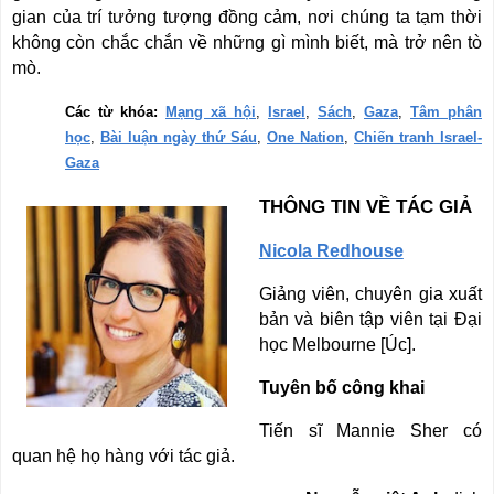
gian của trí tưởng tượng đồng cảm, nơi chúng ta tạm thời
không còn chắc chắn về những gì mình biết, mà trở nên tò
mò.
Các từ khóa:
Mạng xã hội
,
Israel
,
Sách
,
Gaza
,
Tâm phân
học
,
Bài luận ngày thứ Sáu
,
One Nation
,
Chiến tranh Israel-
Gaza
THÔNG TIN VỀ TÁC GIẢ
Nicola Redhouse
Giảng viên, chuyên gia xuất
bản và biên tập viên tại Đại
học Melbourne [Úc].
Tuyên bố công khai
Tiến sĩ Mannie Sher có
quan hệ họ hàng với tác giả.