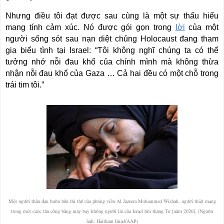
Nhưng điều tôi đạt được sau cùng là một sự thấu hiểu
mang tính cảm xúc. Nó được gói gọn trong
lời
của một
người sống sót sau nạn diệt chủng Holocaust đang tham
gia biểu tình tại Israel: “Tôi không nghĩ chúng ta có thể
tưởng nhớ nỗi đau khổ của chính mình mà không thừa
nhận nỗi đau khổ của Gaza … Cả hai đều có một chỗ trong
trái tim tôi.”
Một người thân đau buồn bên thi thể của phóng viên Al Jazeera Mohammed Wishah, người thiệt mạng
trong một cuộc tấn công bằng máy bay không người lái của Israel hồi tháng Tư [năm 2026]. (Nguồn
ảnh: Haitham Imad/AAP)