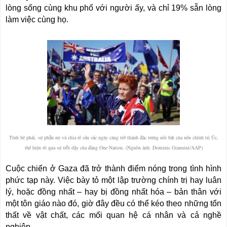
lòng sống cùng khu phố với người ấy, và chỉ 19% sẵn lòng
làm việc cùng họ.
Tính bè phái, sự phẫn nộ và chia rẽ sâu sắc
ngày càng trở thành đặc trưng nổi bật của nền chính trị Úc,
thể hiện rõ qua sự trỗi dậy của đảng One Nation. (Nguồn ảnh: Dominic Giannini/AAP)
Cuộc chiến ở Gaza đã trở thành điểm nóng trong tình hình
phức tạp này. Việc bày tỏ một lập trường chính trị hay luân
lý, hoặc đồng nhất – hay bị đồng nhất hóa – bản thân với
một tôn giáo nào đó, giờ đây đều có thể kéo theo những tổn
thất về vật chất, các mối quan hệ cá nhân và cả nghề
nghiệp.