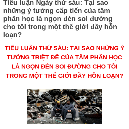
Tiểu luận Ngày thứ sáu: Tại sao
những ý tưởng cấp tiến của tâm
phân học là ngọn đèn soi đường
cho tôi trong một thế giới đầy hỗn
loạn?
TIỂU LUẬN THỨ SÁU: TẠI SAO NHỮNG Ý
TƯỞNG TRIỆT ĐỂ CỦA TÂM PHÂN HỌC
LÀ NGỌN ĐÈN SOI ĐƯỜNG CHO TÔI
TRONG MỘT THẾ GIỚI ĐẦY HỖN LOẠN?