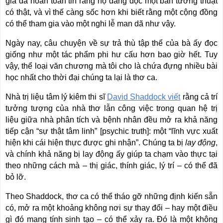
giả đã hoàn toàn tin rằng họ đang đọc một bản tường thuật
có thật, và vì thế càng sốc hơn khi biết rằng một cộng đồng
có thể tham gia vào một nghi lễ man dã như vậy.
Ngày nay, câu chuyện về sự trả thù tập thể của bà ấy đọc
giống như một tác phẩm phi hư cấu hơn bao giờ hết. Tuy
vậy, thể loại văn chương mà tôi cho là chứa đựng nhiều bài
học nhất cho thời đại chúng ta lại là thơ ca.
Nhà trị liệu tâm lý kiêm thi sĩ
David Shaddock viết
rằng cả trí
tưởng tượng của nhà thơ lẫn công việc trong quan hệ trị
liệu giữa nhà phân tích và bệnh nhân đều mở ra khả năng
tiếp cận “sự thật tâm linh” [psychic truth]: một “lĩnh vực xuất
hiện khi cái hiện thực được ghi nhận”. Chúng ta bị
lay động
,
và chính khả năng bị lay động ấy giúp ta chạm vào thực tại
theo những cách mà – thị giác, thính giác, lý trí – có thể đã
bỏ lỡ.
Theo Shaddock, thơ ca có thể tháo gỡ những định kiến sẵn
có, mở ra một khoảng không nơi sự thay đổi – hay một điều
gì đó mang tính sinh tạo – có thể xảy ra. Đó là một không