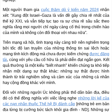
Một người tham gia
cuộc thăm dò ý kiến năm 2024
nhận
xét: “Xung đột Israel–Gaza là vấn đề gây chia rẽ nhất của
thế kỷ XXI, và vẫn tiếp tục tạo ra sự chia rẽ sâu sắc theo
nghĩa rằng mọi người chỉ ngày càng cố thủ trong chiến hào
của mình và không còn đối thoại với nhau nữa”.
Trên mạng xã hội, tình trạng này càng trở nên nghiêm trọng
bởi tốc độ lan truyền của những thông tin sai lệch hoặc
mang tính kích động mà chưa được kiểm chứng
được đăng
tải
, cùng với yêu cầu cố hữu là phải diễn đạt ngắn gọn. Kết
quả thường là một kiểu “biết nhanh” khiến chúng ta khó tiếp
nhận một dạng sự thật khác: những sự thật được hình
thành từ trải nghiệm sống và cảm xúc của những cá nhân
hay cộng đồng khác với mình.
Đối với những người Úc không phải thổ dân bản địa, điều
đó có thể đồng nghĩa với việc lắng nghe
những lời kể của
các nạn nhân thuộc Thế hệ Bị đánh cắp
[những trẻ em bản
địa từng bị cưỡng bức tách khỏi gia đình - ND
]
. Những sự