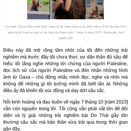
Các thành viên gia đình người Israel viếng các đài tưởng niệm tại địa điểm diễn ra lễ hội âm nhạc Nova
nhân dịp kỷ niệm hai năm vụ tấn công của Hamas ngày 7 tháng 10 [năm 2025]. (Nguồn ảnh: Atef
Safadi/AAP)
Điều này đã mở rộng tầm nhìn của tôi đến những trải
nghiệm mà trước đây tôi chưa thực sự dấn thân đủ sâu để
hiểu: tôi lắng nghe những lời chứng của người Palestine,
đọc lịch sử của người Palestine và đón nhận những hình
ảnh từ Gaza – chủ động nhắc mình đọc, nghe và nhìn mà
không để những gì tôi tưởng mình đã biết lấn át. Những
điều ấy đã khiến tôi xúc động và day dứt sâu sắc.
Nỗi kinh hoàng và đau buồn về ngày 7 tháng 10 [năm 2023]
vẫn còn nguyên trong tôi. Tôi cũng vẫn phải vật lộn để đối
diện và lý giải những trải nghiệm bài Do Thái gây tổn
thương sâu sắc mà bản thân vừa trải qua trong thời gian
gần đây.