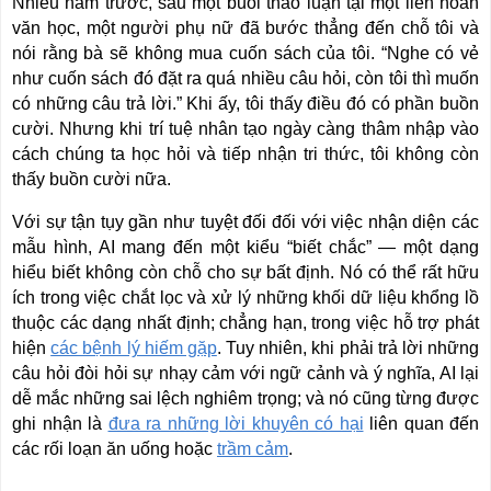
Nhiều năm trước, sau một buổi thảo luận tại một liên hoan
văn học, một người phụ nữ đã bước thẳng đến chỗ tôi và
nói rằng bà sẽ không mua cuốn sách của tôi. “Nghe có vẻ
như cuốn sách đó đặt ra quá nhiều câu hỏi, còn tôi thì muốn
có những câu trả lời.” Khi ấy, tôi thấy điều đó có phần buồn
cười. Nhưng khi trí tuệ nhân tạo ngày càng thâm nhập vào
cách chúng ta học hỏi và tiếp nhận tri thức, tôi không còn
thấy buồn cười nữa.
Với sự tận tụy gần như tuyệt đối đối với việc nhận diện các
mẫu hình, AI mang đến một kiểu “biết chắc” — một dạng
hiểu biết không còn chỗ cho sự bất định. Nó có thể rất hữu
ích trong việc chắt lọc và xử lý những khối dữ liệu khổng lồ
thuộc các dạng nhất định; chẳng hạn, trong việc hỗ trợ phát
hiện
các bệnh lý hiếm gặp
. Tuy nhiên, khi phải trả lời những
câu hỏi đòi hỏi sự nhạy cảm với ngữ cảnh và ý nghĩa, AI lại
dễ mắc những sai lệch nghiêm trọng; và nó cũng từng được
ghi nhận là
đưa ra những lời khuyên có hại
liên quan đến
các rối loạn ăn uống hoặc
trầm cảm
.