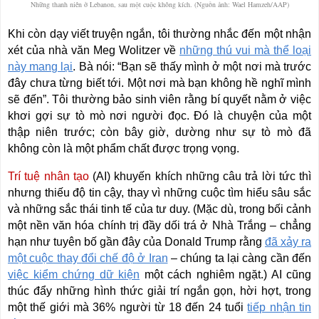
Những thanh niên ở Lebanon, sau một cuộc không kích. (Nguồn ảnh: Wael Hamzeh/AAP)
Khi còn dạy viết truyện ngắn, tôi thường nhắc đến một nhận
xét của nhà văn Meg Wolitzer về
những thú vui mà thể loại
này mang lại
. Bà nói: “Bạn sẽ thấy mình ở một nơi mà trước
đây chưa từng biết tới. Một nơi mà bạn không hề nghĩ mình
sẽ đến”. Tôi thường bảo sinh viên rằng bí quyết nằm ở việc
khơi gợi sự tò mò nơi người đọc. Đó là chuyện của một
thập niên trước; còn bây giờ, dường như sự tò mò đã
không còn là một phẩm chất được trọng vọng.
Trí tuệ nhân tạo
(AI) khuyến khích những câu trả lời tức thì
nhưng thiếu độ tin cậy, thay vì những cuộc tìm hiểu sâu sắc
và những sắc thái tinh tế của tư duy. (Mặc dù, trong bối cảnh
một nền văn hóa chính trị đầy dối trá ở Nhà Trắng – chẳng
hạn như tuyên bố gần đây của Donald Trump rằng
đã xảy ra
một cuộc thay đổi chế độ ở Iran
– chúng ta lại càng cần đến
việc kiểm chứng dữ kiện
một cách nghiêm ngặt.) AI cũng
thúc đẩy những hình thức giải trí ngắn gọn, hời hợt, trong
một thế giới mà 36% người từ 18 đến 24 tuổi
tiếp nhận tin