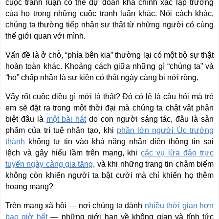
cuộc tranh luận có thể dự đoán khá chính xác lập trường
của họ trong những cuộc tranh luận khác. Nói cách khác,
chúng ta thường tiếp nhận sự thật từ những người có cùng
thế giới quan với mình.
Vấn đề là ở chỗ, “phía bên kia” thường lại có một bộ sự thật
hoàn toàn khác. Khoảng cách giữa những gì “chúng ta” và
“họ” chấp nhận là sự kiện có thật ngày càng bị nới rộng.
Vậy rốt cuộc điều gì mới là thật? Đó có lẽ là câu hỏi mà trẻ
em sẽ đặt ra trong một thời đại mà chúng ta chật vật phân
biệt đâu là
một bài hát
do con người sáng tác, đâu là sản
phẩm của trí tuệ nhân tạo, khi
phần lớn người Úc trưởng
thành
không tự tin vào khả năng nhận diện thông tin sai
lệch và gây hiểu lầm trên mạng, khi
các vụ lừa đảo trực
tuyến ngày càng gia tăng
, và khi những trang tin châm biếm
không còn khiến người ta bật cười mà chỉ khiến họ thêm
hoang mang?
Trên mạng xã hội — nơi chúng ta dành
nhiều thời gian hơn
bao giờ hết
— những giới hạn về không gian và tính tức