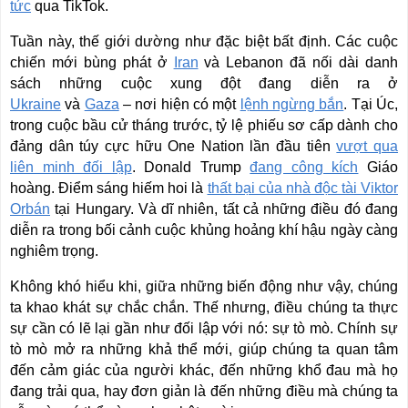
tức
qua TikTok.
Tuần này, thế giới dường như đặc biệt bất định. Các cuộc
chiến mới bùng phát ở
Iran
và Lebanon đã nối dài danh
sách những cuộc xung đột đang diễn ra ở
Ukraine
và
Gaza
– nơi hiện có một
lệnh ngừng bắn
. Tại Úc,
trong cuộc bầu cử tháng trước, tỷ lệ phiếu sơ cấp dành cho
đảng dân túy cực hữu One Nation lần đầu tiên
vượt qua
liên minh đối lập
. Donald Trump
đang công kích
Giáo
hoàng. Điểm sáng hiếm hoi là
thất bại của nhà độc tài Viktor
Orbán
tại Hungary. Và dĩ nhiên, tất cả những điều đó đang
diễn ra trong bối cảnh cuộc khủng hoảng khí hậu ngày càng
nghiêm trọng.
Không khó hiểu khi, giữa những biến động như vậy, chúng
ta khao khát sự chắc chắn. Thế nhưng, điều chúng ta thực
sự cần có lẽ lại gần như đối lập với nó: sự tò mò. Chính sự
tò mò mở ra những khả thể mới, giúp chúng ta quan tâm
đến cảm giác của người khác, đến những khổ đau mà họ
đang trải qua, hay đơn giản là đến những điều mà chúng ta