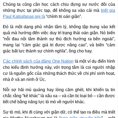
Chúng ta cũng cần học cách chịu đựng sự nước đôi của
những thực tại phức tạp, để không sa vào cái mà
triết gia
Paul Katsafanas gọi là
“chính trị oán giận”.
Đó là một dạng phủ nhận tâm lý, không tập trung vào kết
quả mà hướng đến việc duy trì trạng thái oán giận. Nó biến
“nỗi đau nội tâm thành sự thù địch hướng ra bên ngoài”,
mang lại “cảm giác giá trị được nâng cao”, và biến “cảm
giác bất lực thành sự chính nghĩa”, ông cho hay.
Các chính sách của đảng One Nation
là một ví dụ điển hình
cho kiểu định hướng này, với trọng tâm là coi người nhập
cư là nguồn gốc của những thách thức về chi phí sinh hoạt,
nhà ở và an ninh ở Úc.
Nỗi sợ hãi mù quáng hay lòng căm ghét, khi khiến ta tin
chắc rằng “kẻ khác” là xấu xa – và cần bị loại bỏ – cần được
tiết chế bằng năng lực tò mò về người khác.
Sự tò mò, khi đi cùng với giận dữ, có thể tạo ra điều mà triết