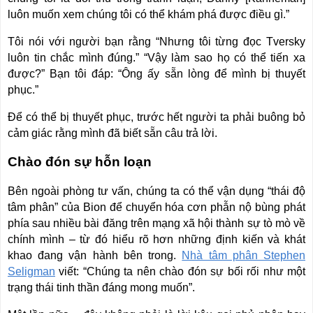
luôn muốn xem chúng tôi có thể khám phá được điều gì.”
Tôi nói với người bạn rằng “Nhưng tôi từng đọc Tversky
luôn tin chắc mình đúng.” “Vậy làm sao họ có thể tiến xa
được?” Bạn tôi đáp: “Ông ấy sẵn lòng để mình bị thuyết
phục.”
Để có thể bị thuyết phục, trước hết người ta phải buông bỏ
cảm giác rằng mình đã biết sẵn câu trả lời.
Chào đón sự hỗn loạn
Bên ngoài phòng tư vấn, chúng ta có thể vận dụng “thái độ
tâm phân” của Bion để chuyển hóa cơn phẫn nộ bùng phát
phía sau nhiều bài đăng trên mạng xã hội thành sự tò mò về
chính mình – từ đó hiểu rõ hơn những định kiến và khát
khao đang vận hành bên trong.
Nhà tâm phân Stephen
Seligman
viết: “Chúng ta nên chào đón sự bối rối như một
trạng thái tinh thần đáng mong muốn”.