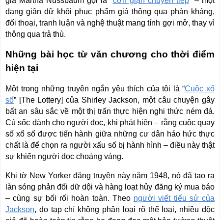
gia Martha Nussbaum gọi là “
cơn giận chuyển tiếp
” – một
dạng giận dữ khôi phục phẩm giá thông qua phản kháng,
đối thoại, tranh luận và nghệ thuật mang tính gợi mở, thay vì
thông qua trả thù.
Những bài học từ văn chương cho thời điểm
hiện tại
Một trong những truyện ngắn yêu thích của tôi là “
Cuộc xổ
số
” [The Lottery]
của Shirley Jackson, một câu chuyện gây
bất an sâu sắc về một thị trấn thực hiện nghi thức ném đá.
Cú sốc dành cho người đọc, khi phát hiện – rằng cuộc quay
số xổ số được tiến hành giữa những cư dân háo hức thực
chất là để chọn ra người xấu số bị hành hình – điều này thật
sự khiến người đọc choáng váng.
Khi tờ New Yorker đăng truyện này năm 1948, nó đã tạo ra
làn sóng phản đối dữ dội và hàng loạt hủy đăng ký mua báo
– cùng sự bối rối hoàn toàn. Theo
người viết tiểu sử của
Jackson
, do tạp chí không phân loại rõ thể loại, nhiều độc