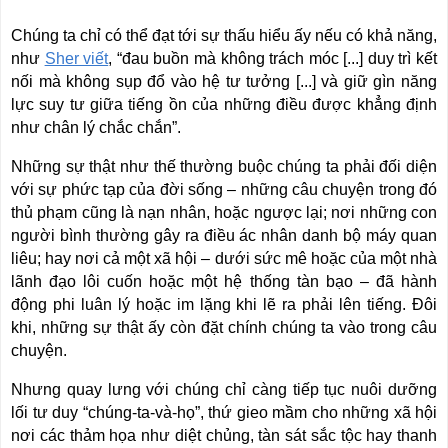
Chúng ta chỉ có thể đạt tới sự thấu hiểu ấy nếu có khả năng,
như
Sher viết
, “đau buồn mà không trách móc [...] duy trì kết
nối mà không sụp đổ vào hệ tư tưởng [...] và giữ gìn năng
lực suy tư giữa tiếng ồn của những điều được khẳng định
như chân lý chắc chắn”.
Những sự thật như thế thường buộc chúng ta phải đối diện
với sự phức tạp của đời sống – những câu chuyện trong đó
thủ phạm cũng là nạn nhân, hoặc ngược lại; nơi những con
người bình thường gây ra điều ác nhân danh bộ máy quan
liêu; hay nơi cả một xã hội – dưới sức mê hoặc của một nhà
lãnh đạo lôi cuốn hoặc một hệ thống tàn bạo – đã hành
động phi luân lý hoặc im lặng khi lẽ ra phải lên tiếng. Đôi
khi, những sự thật ấy còn đặt chính chúng ta vào trong câu
chuyện.
Nhưng quay lưng với chúng chỉ càng tiếp tục nuôi dưỡng
lối tư duy “chúng-ta-và-họ”, thứ gieo mầm cho những xã hội
nơi các thảm họa như diệt chủng, tàn sát sắc tộc hay thanh