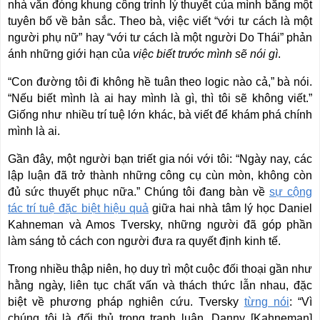
nhà văn đóng khung công trình lý thuyết của mình bằng một
tuyên bố về bản sắc. Theo bà, việc viết “với tư cách là một
người phụ nữ” hay “với tư cách là một người Do Thái” phản
ánh những giới hạn của
việc biết trước mình sẽ nói gì
.
“Con đường tôi đi không hề tuân theo logic nào cả,” bà nói.
“Nếu biết mình là ai hay mình là gì, thì tôi sẽ không viết.”
Giống như nhiều trí tuệ lớn khác, bà viết để khám phá chính
mình là ai.
Gần đây, một người bạn triết gia nói với tôi: “Ngày nay, các
lập luận đã trở thành những công cụ cùn mòn, không còn
đủ sức thuyết phục nữa.” Chúng tôi đang bàn về
sự cộng
tác trí tuệ đặc biệt hiệu quả
giữa hai nhà tâm lý học Daniel
Kahneman và Amos Tversky, những người đã góp phần
làm sáng tỏ cách con người đưa ra quyết định kinh tế.
Trong nhiều thập niên, họ duy trì một cuộc đối thoại gần như
hằng ngày, liên tục chất vấn và thách thức lẫn nhau, đặc
biệt về phương pháp nghiên cứu. Tversky
từng nói
: “Vì
chúng tôi là đối thủ trong tranh luận, Danny [Kahneman]