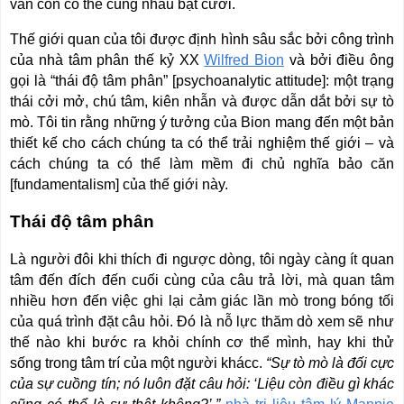
vẫn còn có thể cùng nhau bật cười.
Thế giới quan của tôi được định hình sâu sắc bởi công trình
của nhà tâm phân thế kỷ XX
Wilfred Bion
và bởi điều ông
gọi là “thái độ tâm phân” [psychoanalytic attitude]: một trạng
thái cởi mở, chú tâm, kiên nhẫn và được dẫn dắt bởi sự tò
mò. Tôi tin rằng những ý tưởng của Bion mang đến một bản
thiết kế cho cách chúng ta có thể trải nghiệm thế giới – và
cách chúng ta có thể làm mềm đi chủ nghĩa bảo căn
[fundamentalism] của thế giới này.
Thái độ tâm phân
Là người đôi khi thích đi ngược dòng, tôi ngày càng ít quan
tâm đến đích đến cuối cùng của câu trả lời, mà quan tâm
nhiều hơn đến việc ghi lại cảm giác lần mò trong bóng tối
của quá trình đặt câu hỏi. Đó là nỗ lực thăm dò xem sẽ như
thế nào khi bước ra khỏi chính cơ thể mình, hay khi thử
sống trong tâm trí của một người khácc.
“Sự tò mò là đối cực
của sự cuồng tín; nó luôn đặt câu hỏi: ‘Liệu còn điều gì khác