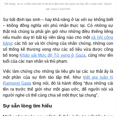
Thế nhưng, rủi ro và điều chưa biết từ lâu đã là điều kiện tiên quyết của thay đổi và phát triển. (Nguồn
ảnh: Lukas Coch/AAP)
Sự bất định tạo sinh – hay khả năng ở lại với sự không biết
– không đồng nghĩa với phủ nhận thực tại. Có những sự
thật mà chúng ta phải gìn giữ như những điều thiêng liêng
nếu muốn duy trì bất kỳ nền tảng nào cho một
xã hội công
bằng
: các hồ sơ và lời chứng của nhân chứng, những con
số thống kê thương vong như các số liệu vừa được công
bố trong
Khảo sát Mức độ Tử vong ở Gaza
, cũng như tên
tuổi của các nạn nhân và thủ phạm.
Việc làm chứng cho những tài liệu ghi lại các sự thật ấy là
một phần của sự tỉnh táo tập thể. Như
triết gia luân lý
Raimond Gaita
từng nói, đó là hành động “đưa những cái
tên ra trước thế giới như một giao ước, để người nói và
người nghe có thể cùng chia sẻ một thực tại chung”.
Sự sẵn lòng tìm hiểu