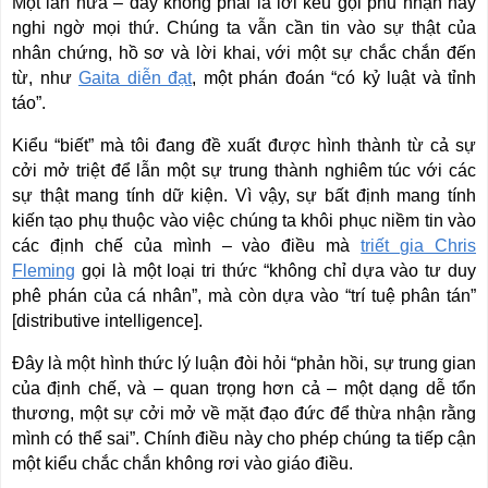
Một lần nữa – đây không phải là lời kêu gọi phủ nhận hay
nghi ngờ mọi thứ. Chúng ta vẫn cần tin vào sự thật của
nhân chứng, hồ sơ và lời khai, với một sự chắc chắn đến
từ, như
Gaita diễn đạt
, một phán đoán “có kỷ luật và tỉnh
táo”.
Kiểu “biết” mà tôi đang đề xuất được hình thành từ cả sự
cởi mở triệt để lẫn một sự trung thành nghiêm túc với các
sự thật mang tính dữ kiện. Vì vậy, sự bất định mang tính
kiến tạo phụ thuộc vào việc chúng ta khôi phục niềm tin vào
các định chế của mình – vào điều mà
triết gia Chris
Fleming
gọi là một loại tri thức “không chỉ dựa vào tư duy
phê phán của cá nhân”, mà còn dựa vào “trí tuệ phân tán”
[distributive intelligence].
Đây là một hình thức lý luận đòi hỏi “phản hồi, sự trung gian
của định chế, và – quan trọng hơn cả – một dạng dễ tổn
thương, một sự cởi mở về mặt đạo đức để thừa nhận rằng
mình có thể sai”. Chính điều này cho phép chúng ta tiếp cận
một kiểu chắc chắn không rơi vào giáo điều.