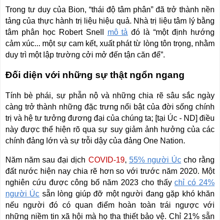
Trong tư duy của Bion, “thái độ tâm phân” đã trở thành nền
tảng của thực hành trị liệu hiệu quả. Nhà trị liệu tâm lý bằng
tâm phân học Robert Snell
mô tả
đó là “một định hướng
cảm xúc... một sự cam kết, xuất phát từ lòng tôn trọng, nhằm
duy trì một lập trường cởi mở đến tận căn để”.
Đối diện với những sự thật ngổn ngang
Tính bè phái, sự phẫn nộ và những chia rẽ sâu sắc ngày
càng trở thành những đặc trưng nổi bật của đời sống chính
trị và hệ tư tưởng đương đại của chúng ta; [tại Úc - ND] điều
này được thể hiện rõ qua sự suy giảm ảnh hưởng của các
chính đảng lớn và sự trỗi dậy của đảng One Nation.
Năm năm sau đại dịch
COVID-19
,
55% người Úc
cho rằng
đất nước hiện nay chia rẽ hơn so với trước năm 2020. Một
nghiên cứu được công bố năm 2023 cho thấy
chỉ có 24%
người Úc
sẵn lòng giúp đỡ một người đang gặp khó khăn
nếu người đó có quan điểm hoàn toàn trái ngược với
những niềm tin xã hội mà họ tha thiết bảo vệ. Chỉ 21% sẵn