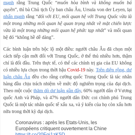
mạnh
rằng Trung Quốc “
muốn hòa bình và không muốn bá
quyền
”, thì bà Chủ tịch Ủy ban châu Âu, Ursula von der Leyen, lại
nhấn mạnh
rằng “
đối với EU, mối quan hệ với Trung Quốc vừa là
một trong những mối quan hệ quan trọng nhất về mặt chiến lược
vừa là một trong những mối quan hệ phức tạp nhất
” và mối quan
hệ đó “không hề dễ dàng”.
Các bình luận trên bộc lộ một điều: người châu Âu đã chọn một
cách tiếp cận mới đối với Trung Quốc, ở thế thủ nhiều hơn, thậm
chí là đối đầu. Trên thực tế, có thể các chính trị gia của EU không
có nhiều lựa chọn trong thời hậu
Covid-19
này.
Trên diện rộng, dư
luận châu Âu
đều cho rằng cường quốc Trung Quốc là tác nhân
hàng đầu chịu trách nhiệm về mức độ nghiêm trọng của đại dịch.
Theo một cuộc
thăm dò dư luận gần đây
, 60% người dân ở Vương
quốc Anh và Pháp, và 47% người dân Đức coi chính phủ Trung
Quốc là một tác nhân quốc tế xấu xa, và ý kiến
c
ủ
a h
ọ
c
ò
n x
ấ
u h
ơ
n
n
ữ
a trong th
ờ
i k
ỳ
đạ
i d
ị
ch.
Coronavirus : après les Etats-Unis, les
Européens critiquent ouvertement la Chine
https://t.co/20Fgi1zK5D