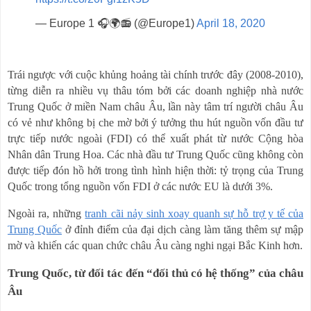
— Europe 1 🎧🌍📻 (@Europe1)
April 18, 2020
Trái ngược với cuộc khủng hoảng tài chính trước đây (2008-2010),
từng diễn ra nhiều vụ thâu tóm bởi các doanh nghiệp nhà nước
Trung Quốc ở miền Nam châu Âu, lần này tâm trí người châu Âu
có vẻ như không bị che mờ bởi ý tưởng thu hút nguồn vốn đầu tư
trực tiếp nước ngoài (FDI) có thể xuất phát từ nước Cộng hòa
Nhân dân Trung Hoa. Các nhà đầu tư Trung Quốc cũng không còn
được tiếp đón hồ hởi trong tình hình hiện thời: tỷ trọng của Trung
Quốc trong tổng nguồn vốn FDI ở các nước EU là dưới 3%.
Ngoài ra, những
tranh cãi nảy sinh xoay quanh sự hỗ trợ y tế của
Trung Quốc
ở đỉnh điểm của đại dịch càng làm tăng thêm sự mập
mờ và khiến các quan chức châu Âu càng nghi ngại Bắc Kinh hơn.
Trung Quốc, từ đối tác đến “đối thủ có hệ thống” của châu
Âu