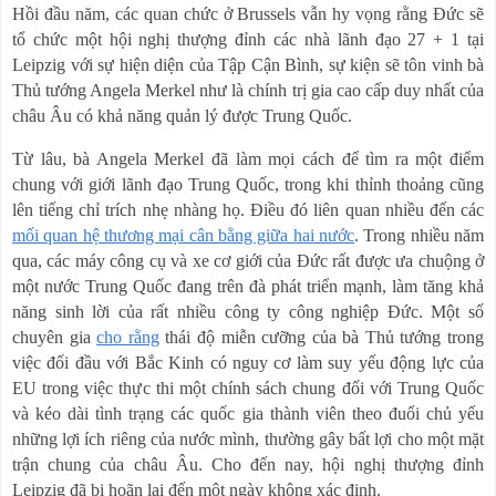
Hồi đầu năm, các quan chức ở Brussels vẫn hy vọng rằng Đức sẽ
tổ chức một hội nghị thượng đỉnh các nhà lãnh đạo 27 + 1 tại
Leipzig với sự hiện diện của Tập Cận Bình, sự kiện sẽ tôn vinh bà
Thủ tướng Angela Merkel như là chính trị gia cao cấp duy nhất của
châu Âu có khả năng quản lý được Trung Quốc.
Từ lâu, bà Angela Merkel đã làm mọi cách để tìm ra một điểm
chung với giới lãnh đạo Trung Quốc, trong khi thỉnh thoảng cũng
lên tiếng chỉ trích nhẹ nhàng họ. Điều đó liên quan nhiều đến các
mối quan hệ thương mại cân bằng giữa hai nước
. Trong nhiều năm
qua, các máy công cụ và xe cơ giới của Đức rất được ưa chuộng ở
một nước Trung Quốc đang trên đà phát triển mạnh, làm tăng khả
năng sinh lời của rất nhiều công ty công nghiệp Đức. Một số
chuyên gia
cho rằng
thái độ miễn cưỡng của bà Thủ tướng trong
việc đối đầu với Bắc Kinh có nguy cơ làm suy yếu động lực của
EU trong việc thực thi một chính sách chung đối với Trung Quốc
và kéo dài tình trạng các quốc gia thành viên theo đuổi chủ yếu
những lợi ích riêng của nước mình, thường gây bất lợi cho một mặt
trận chung của châu Âu. Cho đến nay, hội nghị thượng đỉnh
Leipzig đã bị hoãn lại đến một ngày không xác định.