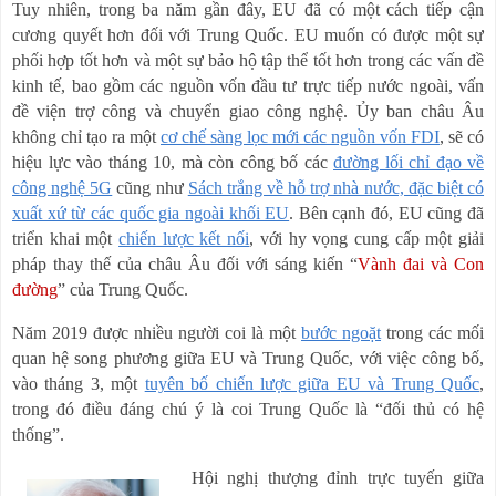
Tuy nhiên, trong ba năm gần đây, EU đã có một cách tiếp cận
cương quyết hơn đối với Trung Quốc. EU muốn có được một sự
phối hợp tốt hơn và một sự bảo hộ tập thể tốt hơn trong các vấn đề
kinh tế, bao gồm các nguồn vốn đầu tư trực tiếp nước ngoài, vấn
đề viện trợ công và chuyển giao công nghệ. Ủy ban châu Âu
không chỉ tạo ra một
cơ chế sàng lọc mới các nguồn vốn FDI
, sẽ có
hiệu lực vào tháng 10, mà còn công bố các
đường lối chỉ đạo về
công nghệ 5G
cũng như
Sách trắng về hỗ trợ nhà nước, đặc biệt có
xuất xứ từ các quốc gia ngoài khối EU
. Bên cạnh đó, EU cũng đã
triển khai một
chiến lược kết nối
, với hy vọng cung cấp một giải
pháp thay thế của châu Âu đối với sáng kiến “
Vành đai và Con
đường
” của Trung Quốc.
Năm 2019 được nhiều người coi là một
bước ngoặt
trong các mối
quan hệ song phương giữa EU và Trung Quốc, với việc công bố,
vào tháng 3, một
tuyên bố chiến lược giữa EU và Trung Quốc
,
trong đó điều đáng chú ý là coi Trung Quốc là “đối thủ có hệ
thống”.
Hội nghị thượng đỉnh trực tuyến giữa