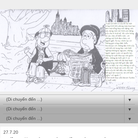
▼
▼
▼
27.7.20