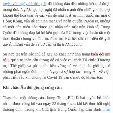
tuyến vào ngày 22 tháng 6
, đã không dẫn đến những kết quả được
mong đợi. Ngược lại, hội nghị đã nhấn mạnh đến những khác biệt
không thể hòa giải về các vấn đề như luật an ninh quốc gia mới ở
Hồng Kông, vấn đề an ninh mạng và nhân quyền. Ngoài ra, không
có một tiến triển nào được ghi nhận trên mặt trận kinh tế, Trung
Quốc đã không đáp lại lời kêu gọi của EU trong việc hoàn tất một
thỏa thuận chung về đầu tư, điều mà EU hết sức cần đến để giải
quyết những vấn đề về trợ cấp và thị trường công.
Sự hợp tác trên các chủ đề gay go khác như tình trạng
biến đổi khí
hậu
, quản trị toàn cầu (trong đó có việc cải cách Tổ chức Thương
mại Thế giới) và phát triển bền vững có vẻ như chỉ giới hạn ở
những phát ngôn đơn thuần. Ngay cả sự hợp tác Trung-Âu về việc
phát triển vắc-xin chống lại Covid-19 vẫn ở mức độ khiêm tốn.
Khi châu Âu đổi giọng cứng rắn
Thay cho một thông cáo chung Trung-EU, là hai tuyên bố khác
nhau, được công bố vào ngày 22 tháng 6 sau khi kết thúc hội nghị
thượng đỉnh. Trong khi Chủ tịch Trung Quốc Tập Cận Bình
nhấn