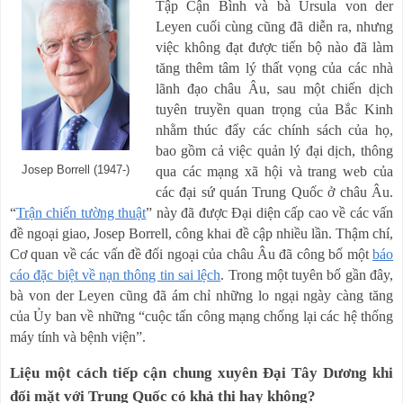
Tập Cận Bình và bà Ursula von der
Leyen cuối cùng cũng đã diễn ra, nhưng
việc không đạt được tiến bộ nào đã làm
tăng thêm tâm lý thất vọng của các nhà
lãnh đạo châu Âu, sau một chiến dịch
tuyên truyền quan trọng của Bắc Kinh
nhằm thúc đẩy các chính sách của họ,
bao gồm cả việc quản lý đại dịch, thông
Josep Borrell (1947-)
qua các mạng xã hội và trang web của
các đại sứ quán Trung Quốc ở châu Âu.
“
Trận chiến tường thuật
” này đã được Đại diện cấp cao về các vấn
đề ngoại giao, Josep Borrell, công khai đề cập nhiều lần. Thậm chí,
Cơ quan về các vấn đề đối ngoại của châu Âu đã công bố một
báo
cáo đặc biệt về nạn thông tin sai lệch
. Trong một tuyên bố gần đây,
bà von der Leyen cũng đã ám chỉ những lo ngại ngày càng tăng
của Ủy ban về những “cuộc tấn công mạng chống lại các hệ thống
máy tính và bệnh viện”.
Liệu một cách tiếp cận chung xuyên Đại Tây Dương khi
đối mặt với Trung Quốc có khả thi hay không?