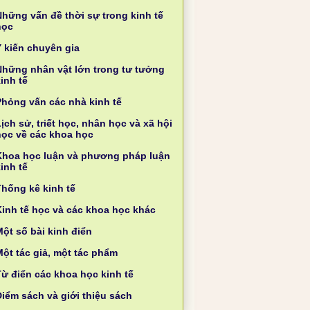
Những vấn đề thời sự trong kinh tế
học
Ý kiến chuyên gia
Những nhân vật lớn trong tư tưởng
inh tế
Phỏng vấn các nhà kinh tế
ịch sử, triết học, nhân học và xã hội
học về các khoa học
Khoa học luận và phương pháp luận
inh tế
Thống kê kinh tế
Kinh tế học và các khoa học khác
ột số bài kinh điển
Một tác giả, một tác phẩm
Từ điển các khoa học kinh tế
Điểm sách và giới thiệu sách