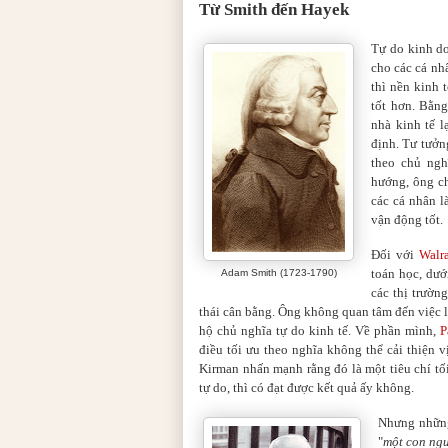
Từ Smith đến Hayek
Tự do kinh do
cho các cá nh
thì nền kinh 
tốt hơn. Bằng
nhà kinh tế l
định. Tư tưở
theo chủ ngh
hướng, ông ch
các cá nhân l
vận động tốt.
Đối với
Walr
toán học, dướ
Adam Smith (1723-1790)
các thị trường
thái cân bằng. Ông không quan tâm đến việc l
hộ chủ nghĩa tự do kinh tế. Về phần mình,
P
điều tối ưu theo nghĩa không thể cải thiện 
Kirman nhấn mạnh rằng đó là một tiêu chí tố
tự do, thì có đạt được kết quả ấy không.
Nhưng nhữn
"
một con ng