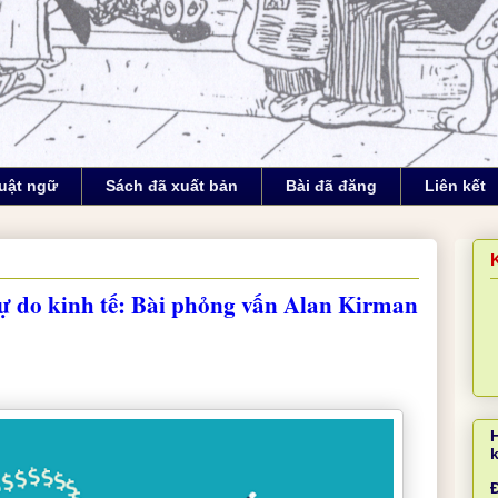
uật ngữ
Sách đã xuất bản
Bài đã đăng
Liên kết
ự do kinh tế: Bài phỏng vấn Alan Kirman
Đ