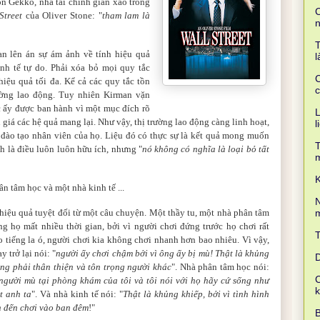
n Gekko, nhà tài chính gian xảo trong
C
Street
của Oliver Stone: "
tham lam là
T
an lên án sự ám ảnh về tính hiệu quả
l
nh tế tự do. Phải xóa bỏ mọi quy tắc
C
hiệu quả tối đa. Kể cả các quy tắc tồn
c
rường lao động. Tuy nhiên Kirman vặn
ắc ấy được ban hành vì một mục đích rõ
L
giá các hệ quả mang lại. Như vậy, thị trường lao động càng linh hoạt,
l
c đào tạo nhân viên của họ. Liệu đó có thực sự là kết quả mong muốn
T
 là điều luôn luôn hữu ích, nhưng "
nó không có nghĩa là loại bỏ tất
K
n tâm học và một nhà kinh tế ...
N
m
hiệu quả tuyệt đối từ một câu chuyện. Một thầy tu, một nhà phân tâm
g họ mất nhiều thời gian, bởi vì người chơi đứng trước họ chơi rất
 tiếng la ó, người chơi kia không chơi nhanh hơn bao nhiêu. Vì vậy,
 trở lại nói: "
người ấy chơi chậm bởi vì ông ấy bị mù! Thật là khủng
D
rằng phải thân thiện và tôn trọng người khác
". Nhà phân tâm học nói:
C
p người mù tại phòng khám của tôi và tôi nói với họ hãy cứ sống như
t anh ta
". Và nhà kinh tế nói: "
Thật là khủng khiếp, bởi vì tình hình
n đến chơi vào ban đêm
!"
B