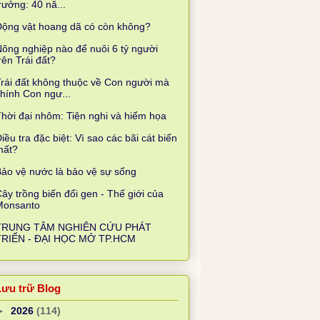
rưởng: 40 nă...
Động vật hoang dã có còn không?
ông nghiệp nào để nuôi 6 tỷ người
rên Trái đất?
rái đất không thuộc về Con người mà
hính Con ngư...
hời đại nhôm: Tiện nghi và hiểm họa
iều tra đặc biệt: Vì sao các bãi cát biến
mất?
ảo vệ nước là bảo vệ sự sống
ây trồng biến đổi gen - Thế giới của
Monsanto
TRUNG TÂM NGHIÊN CỨU PHÁT
TRIỂN - ĐẠI HỌC MỞ TP.HCM
Lưu trữ Blog
►
2026
(114)