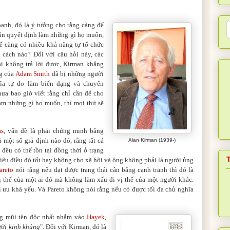
anh, đó là ý tưởng cho rằng càng để
ân quyết định làm những gì họ muốn,
tế càng có nhiều khả năng tự tổ chức
 cách nào? Đối với câu hỏi này, các
ại không trả lời được, Kirman khẳng
ng của
Adam Smith
đã bị những người
ĩa tự do làm biến dạng và chuyển
ưa bao giờ viết rằng chỉ cần để cho
àm những gì họ muốn, thì mọi thứ sẽ
as
, vấn đề là phải chứng minh bằng
i một số giả định nào đó, rằng tất cả
Alan Kirman (1939-)
 đều có thể tồn tại đồng thời ở trạng
iệu điều đó tốt hay không cho xã hội và ông không phải là người ủng
areto
nói rằng nếu đạt được trạng thái cân bằng cạnh tranh thì đó là
vị thế của một ai đó mà không làm xấu đi vị thế của một người khác.
i ưu khá yếu. Và Pareto không nói rằng nếu có được tối đa chủ nghĩa
g mũi tên độc nhất nhắm vào
Hayek
,
ười kinh khủng
". Đối với Kirman, đó là