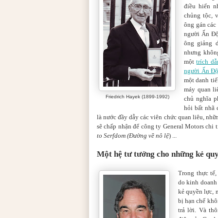
điều hiển n
chủng tộc, 
ông gán các 
người Ấn Độ
ông giảng 
nhưng không
một
trích d
người Ấn Độ,
một danh tiế
máy quan li
Friedrich Hayek (1899-1992)
chủ nghĩa p
hỏi bất nhã
là nước đầy dẫy các viên chức quan liêu, nhữ
sẽ chấp nhận để công ty General Motors chi 
to Serfdom (Đường về nô lệ
) ...
Một hệ tư tưởng cho những kẻ qu
Trong thực tế,
do kinh doanh 
kẻ quyền lực,
bị hạn chế khô
trả lời. Và t