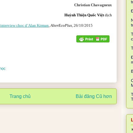
t
Christian Chavagneux
Huỳnh Thiện Quốc Việt
dịch
N
t
l’interview choc d’Alan Kirman
,
AlterEcoPlus
,
26/10/2015
T
c
T
Đ
 học
B
C
Trang chủ
Bài đăng Cũ hơn