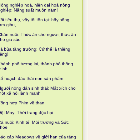
ông nghiệp hoá, hiện đại hoá nông
nghiệp: Năng suất muôn năm!
ôi tiêu thụ, vậy tôi tồn tại: hãy sống,
àm giàu,...
hăn nuôi: Thức ăn cho người, thức ăn
ho gia súc
á bùa tăng trưởng: Cứ thể là thiêng
iêng!
hành phố tương lai, thành phố thông
minh
ế hoạch đào thải non sản phẩm
gười nông dân sinh thái: Mắt xích cho
ột xã hội lành mạnh
Tổng hợp Phim về than
ệt May: Thời trang độc hại
á nuôi: Kinh tế, Môi trường và Sức
khỏe
áo cáo Meadows về giới hạn của tăng