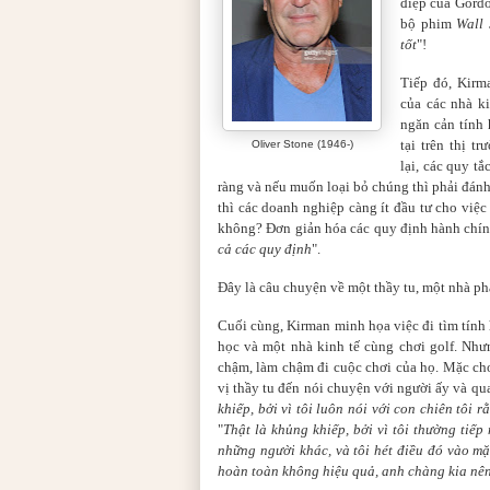
điệp của Gordo
bộ phim
Wall
tốt
"!
Tiếp đó, Kirm
của các nhà ki
ngăn cản tính 
tại trên thị t
Oliver Stone (1946-)
lại, các quy t
ràng và nếu muốn loại bỏ chúng thì phải đánh 
thì các doanh nghiệp càng ít đầu tư cho việ
không? Đơn giản hóa các quy định hành chính
cả các quy định
".
Đây là câu chuyện về một thầy tu, một nhà phâ
Cuối cùng, Kirman minh họa việc đi tìm tính 
học và một nhà kinh tế cùng chơi golf. Nhưn
chậm, làm chậm đi cuộc chơi của họ. Mặc cho
vị thầy tu đến nói chuyện với người ấy và quay
khiếp, bởi vì tôi luôn nói với con chiên tôi 
"
Thật là khủng khiếp, bởi vì tôi thường tiế
những người khác, và tôi hét điều đó vào mặ
hoàn toàn không hiệu quả, anh chàng kia nê