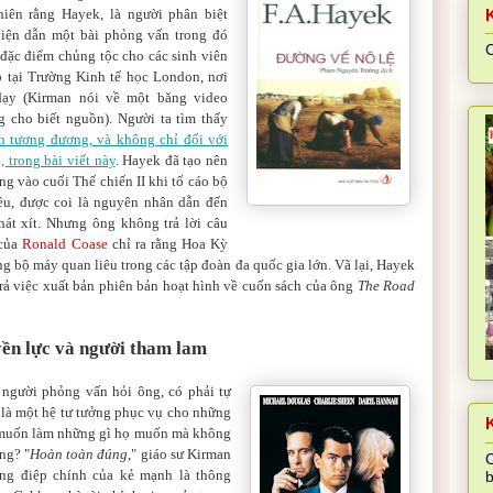
hiên rằng Hayek, là người phân biệt
viện dẫn một bài phỏng vấn trong đó
C
đặc điểm chủng tộc cho các sinh viên
 tại Trường Kinh tế học London, nơi
dạy (Kirman nói về một băng video
 cho biết nguồn). Người ta tìm thấy
ẫn tương đương, và không chỉ đối với
 trong bài viết này
. Hayek đã tạo nên
ng vào cuối Thế chiến II khi tố cáo bộ
êu, được coi là nguyên nhân dẫn đến
hát xít. Nhưng ông không trả lời câu
 của
Ronald Coase
chỉ ra rằng Hoa Kỳ
ng bộ máy quan liêu trong các tập đoàn đa quốc gia lớn. Vã lại, Hayek
trả việc xuất bản phiên bản hoạt hình về cuốn sách của ông
The Road
yền lực và người tham lam
 người phỏng vấn hỏi ông, có phải tự
là một hệ tư tưởng phục vụ cho những
K
 muốn làm những gì họ muốn mà không
ng? "
Hoàn toàn đúng
," giáo sư Kirman
C
hông điệp chính của kẻ mạnh là thông
b