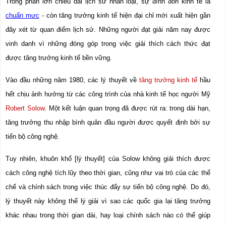
Trong phần lớn chiều dài lịch sử nhân loại, sự đình đốn kinh tế là 
chuẩn mực
 - còn tăng trưởng kinh tế hiện đại chỉ mới xuất hiện gần 
đây xét từ quan điểm lịch sử. Những người đạt giải năm nay được 
vinh danh vì những đóng góp trong việc giải thích cách thức đạt 
được tăng trưởng kinh tế bền vững.
Vào đầu những năm 1980, các lý thuyết về 
tăng trưởng kinh tế
 hầu 
hết chịu ảnh hưởng từ các công trình của nhà kinh tế học người Mỹ 
Robert Solow
. Một kết luận quan trọng đã được rút ra: trong dài hạn, 
tăng trưởng thu nhập bình quân đầu người được quyết định bởi sự 
tiến bộ công nghệ.
Tuy nhiên, khuôn khổ [lý thuyết] của Solow không giải thích được 
cách công nghệ tích lũy theo thời gian, cũng như vai trò của các thể 
chế và chính sách trong việc thúc đẩy sự tiến bộ công nghệ. Do đó, 
lý thuyết này không thể lý giải vì sao các quốc gia lại tăng trưởng 
khác nhau trong thời gian dài, hay loại chính sách nào có thể giúp 