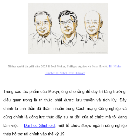
Những người đạt giải năm 2025 là Joel Mokyr, Philippe Aghion và Peter Howitt. 
Ill. Niklas 
Elmehed © Nobel Prize Outreach
Trong các tác phẩm của Mokyr, ông cho rằng để duy trì tăng trưởng, 
điều quan trọng là tri
 thức phải được lưu truyền và tích lũy. Đây 
chính là tinh thần đã thấm nhuần trong Cách mạng Công nghiệp và 
cũng chính là động lực thúc đẩy sự ra đời của tổ chức mà tôi đang 
làm việc – 
Đại học Sheffield
, một tổ chức được ngành công nghiệp 
thép hỗ trợ tài chính vào thế kỷ 19.