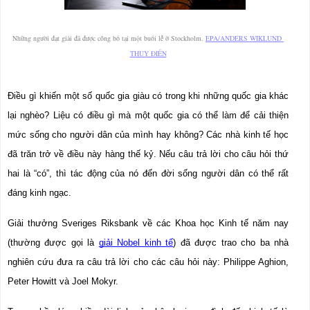
Những người đạt giải đã được công bố tại một buổi lễ ở Stockholm. 
EPA/ANDERS WIKLUND 
THỤY ĐIỂN
Điều gì khiến một số quốc gia giàu có trong khi những quốc gia khác 
lại nghèo? Liệu có điều gì mà một quốc gia có thể làm để cải thiện 
mức sống cho người dân của mình hay không? Các nhà kinh tế học 
đã trăn trở về điều này hàng thế kỷ. Nếu câu trả lời cho câu hỏi thứ 
hai là “có”, thì tác động của nó đến đời sống người dân có thể rất 
đáng kinh ngạc.
Giải thưởng Sveriges Riksbank về các Khoa học Kinh tế năm nay 
(thường được gọi là 
giải Nobel kinh tế
) đã được trao cho ba nhà 
nghiên cứu đưa ra câu trả lời cho các câu hỏi này: Philippe Aghion, 
Peter Howitt và Joel Mokyr.