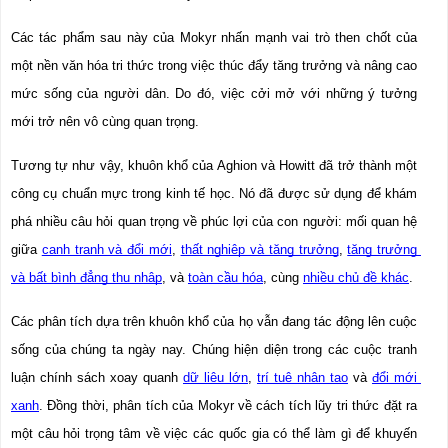
Các tác phẩm sau này của Mokyr nhấn mạnh vai trò then chốt của 
một nền văn hóa tri thức trong việc thúc đẩy tăng trưởng và nâng cao 
mức sống của người dân. Do đó, việc cởi mở với những ý tưởng 
mới trở nên vô cùng quan trọng.
Tương tự như vậy, khuôn khổ của Aghion và Howitt đã trở thành một 
công cụ chuẩn mực trong kinh tế học. Nó đã được sử dụng để khám 
phá nhiều câu hỏi quan trọng về phúc lợi của con người: mối quan hệ 
giữa 
cạnh tranh và đổi mới
, 
thất nghiệp và tăng trưởng
, 
tăng trưởng 
và bất bình đẳng thu nhập
, và 
toàn cầu hóa
, cùng 
nhiều chủ đề khác
.
Các phân tích dựa trên khuôn khổ của họ vẫn đang tác động lên cuộc 
sống của chúng ta ngày nay. Chúng hiện diện trong các cuộc tranh 
luận chính sách xoay quanh 
dữ liệu lớn
, 
trí tuệ nhân tạo
 và 
đổi mới 
xanh
. Đồng thời, phân tích của Mokyr về cách tích lũy tri
​​ 
thức đặt ra 
một câu hỏi trọng tâm về việc các quốc gia có thể làm gì để khuyến 