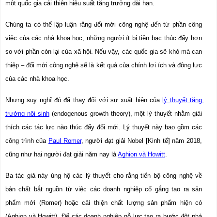
một quốc gia cải thiện hiệu suất tăng trưởng dài hạn.
Chúng ta có thể lập luận rằng đổi mới công nghệ đến từ phần công 
việc của các nhà khoa học, những người ít bị tiền bạc thúc đẩy hơn 
so với phần còn lại của xã hội. Nếu vậy, các quốc gia sẽ khó mà can 
thiệp – đổi mới công nghệ sẽ là kết quả của chính lợi ích và động lực 
của các nhà khoa học.
Nhưng suy nghĩ đó đã thay đổi với sự xuất hiện của 
lý thuyết tăng 
trưởng nội sinh
 (endogenous growth theory), một lý thuyết nhằm giải 
thích các tác lực nào thúc đẩy đổi mới. Lý thuyết này bao gồm các 
công trình của 
Paul Romer
, người đạt giải Nobel [Kinh tế] năm 2018, 
cũng như hai người đạt giải năm nay là 
Aghion và Howitt
.
Ba tác giả này ủng hộ các lý thuyết cho rằng tiến bộ công nghệ về 
bản chất bắt nguồn từ việc các doanh nghiệp cố gắng tạo ra sản 
phẩm mới (Romer) hoặc cải thiện chất lượng sản phẩm hiện có 
(Aghion và Howitt). Để các doanh nghiệp nỗ lực tạo ra bước đột phá 