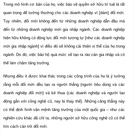
Trong mô hình cơ bản của họ, việc bảo vệ quyền sở hữu trí tuệ là rất 
quan trọng để tưởng thưởng cho các doanh nghiệp vì [dám] đổi mới. 
Tuy nhiên, đổi mới không đến từ những doanh nghiệp dẫn đầu mà 
đến từ những doanh nghiệp mới gia nhập ngành. Các doanh nghiệp 
hiện hữu không có động lực đổi mới tương tự [như các doanh nghiệp 
mới gia nhập ngành] vì điều đó sẽ không cải thiện vị thế của họ trong 
ngành. Do đó, việc bảo hộ quá mức sẽ tạo ra rào cản gia nhập và có 
thể làm chậm tăng trưởng.
Nhưng điều ít được khai thác trong các công trình của họ là ý tưởng 
rằng mỗi đổi mới đều tạo ra người thắng (người tiêu dùng và các 
doanh nghiệp đổi mới) và kẻ thua (các doanh nghiệp và người lao 
động gắn với công nghệ cũ, nay bị thay thế). Những căng thẳng này 
có thể định hình vận mệnh tăng trưởng của một quốc gia – như các 
nghiên cứu khác đã chỉ ra, những người sở hữu công nghệ cũ có thể 
tìm cách cản trở đổi mới.