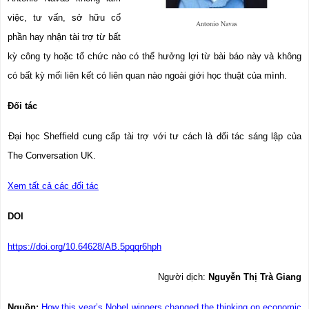
việc, tư vấn, sở hữu cổ 
Antonio Navas
phần hay nhận tài trợ từ bất 
kỳ công ty hoặc tổ chức nào có thể hưởng lợi từ bài báo này và không 
có bất kỳ mối liên kết có liên quan nào ngoài giới học thuật của mình.
Đối tác
Đại học Sheffield
 cung cấp tài trợ với tư cách là đối tác sáng lập của 
The Conversation UK.
Xem tất cả các đối tác
DOI
https://doi.org/10.64628/AB.5pqqr6hph
Người dịch: 
Nguyễn Thị Trà Giang
Nguồn: 
How this year’s Nobel winners changed the thinking on economic 