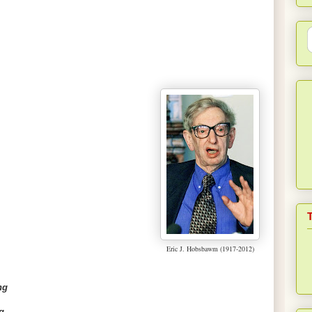
Eric J. Hobsbawm (1917-2012)
ng
g