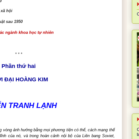
xã hội
C
uật sau 1950
các ngành khoa học tự nhiên
* * *
Phần thứ
hai
I ĐẠI HOÀNG KIM
ẾN TRANH LẠNH
K
C
g vòng ảnh hưởng bằng mọi phương tiện có thể, cách mạng thế
b
ĩnh của nó, và trong hoàn cảnh nội bộ của Liên bang Soviet,