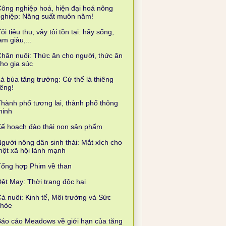
ông nghiệp hoá, hiện đại hoá nông
nghiệp: Năng suất muôn năm!
ôi tiêu thụ, vậy tôi tồn tại: hãy sống,
àm giàu,...
hăn nuôi: Thức ăn cho người, thức ăn
ho gia súc
á bùa tăng trưởng: Cứ thể là thiêng
iêng!
hành phố tương lai, thành phố thông
minh
ế hoạch đào thải non sản phẩm
gười nông dân sinh thái: Mắt xích cho
ột xã hội lành mạnh
Tổng hợp Phim về than
ệt May: Thời trang độc hại
á nuôi: Kinh tế, Môi trường và Sức
khỏe
áo cáo Meadows về giới hạn của tăng