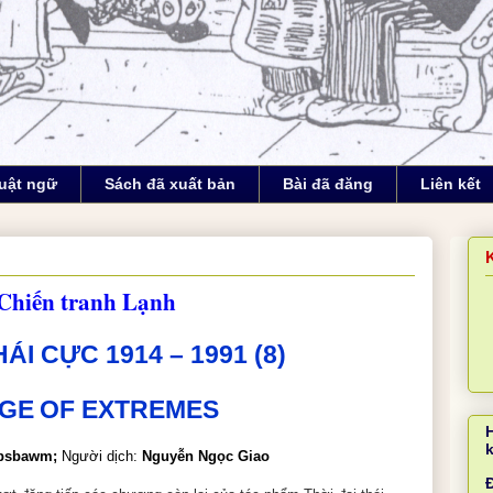
uật ngữ
Sách đã xuất bản
Bài đã đăng
Liên kết
: Chiến tranh Lạnh
ÁI CỰC 1914 – 1991 (
8
)
GE
OF
EXTREMES
obsbawm;
Người dịch:
Nguyễn Ngọc Giao
Đ