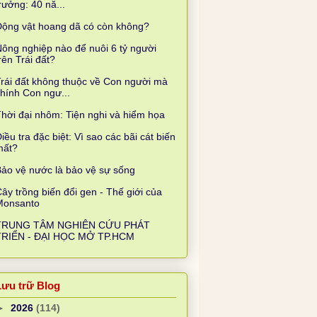
rưởng: 40 nă...
Động vật hoang dã có còn không?
ông nghiệp nào để nuôi 6 tỷ người
rên Trái đất?
rái đất không thuộc về Con người mà
hính Con ngư...
hời đại nhôm: Tiện nghi và hiểm họa
iều tra đặc biệt: Vì sao các bãi cát biến
mất?
ảo vệ nước là bảo vệ sự sống
ây trồng biến đổi gen - Thế giới của
Monsanto
TRUNG TÂM NGHIÊN CỨU PHÁT
TRIỂN - ĐẠI HỌC MỞ TP.HCM
Lưu trữ Blog
►
2026
(114)