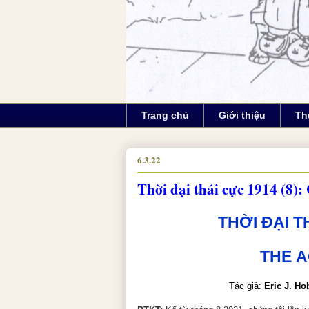
Trang chủ
Giới thiệu
Th
6.3.22
Thời đại thái cực 1914 (8)
THỜI ĐẠI TH
THE
A
Tác giả:
Eric J. H