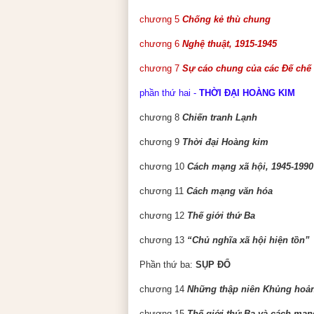
chương 5
Chống kẻ thù chung
chương 6
Nghệ thuật, 1915-1945
chương 7
Sự cáo chung của các Đế chế
phần thứ hai -
THỜI ĐẠI HOÀNG KIM
chương 8
Chiến tranh Lạnh
chương 9
Thời đại Hoàng kim
chương 10
Cách mạng xã hội, 1945-1990
chương 11
Cách mạng văn hóa
chương 12
Thế giới thứ Ba
chương 13
“Chủ nghĩa xã hội hiện tồn”
Phần thứ ba:
SỤP ĐỔ
chương 14
Những thập niên Khủng hoả
chương 15
Thế giới thứ Ba và cách mạn