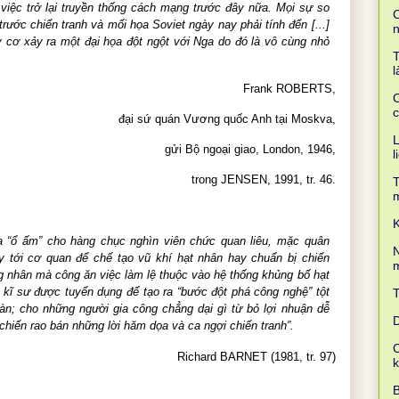
 việc trở lại truyền thống cách mạng trước đây nữa. Mọi sự so
C
ước chiến tranh và mối họa Soviet ngày nay phải tính đến [...]
y cơ xảy ra một đại họa đột ngột với Nga do đó là vô cùng nhỏ
T
l
Frank ROBERTS,
C
c
đại sứ quán Vương quốc Anh tại Moskva,
L
gửi Bộ ngoại giao, London, 1946,
l
trong JENSEN, 1991, tr. 46.
T
K
ra “ổ ấm” cho hàng chục nghìn viên chức quan liêu, mặc quân
N
 tới cơ quan để chế tạo vũ khí hạt nhân hay chuẩn bị chiến
m
ng nhân mà công ăn việc làm lệ thuộc vào hệ thống khủng bố hạt
kĩ sư được tuyển dụng để tạo ra “bước đột phá công nghệ” tột
n; cho những người gia công chẳng dại gì từ bỏ lợi nhuận dễ
D
chiến rao bán những lời hăm dọa và ca ngợi chiến tranh”.
C
Richard BARNET (1981, tr. 97)
B