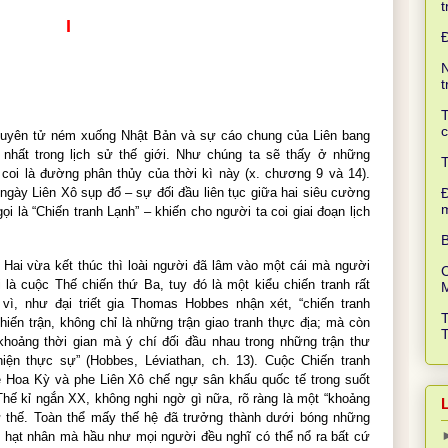
t
I
N
t
T
c
guyên tử ném xuống Nhật Bản và sự cáo chung của Liên bang
n nhất trong lịch sử thế giới. Như chúng ta sẽ thấy ở những
T
coi là đường phân thủy của thời kì này (x. chương 9 và 14).
ngày Liên Xô sụp đổ – sự đối đầu liên tục giữa hai siêu cường
Đ
ọi là “Chiến tranh Lạnh” – khiến cho người ta coi giai đoạn lịch
B
 Hai vừa kết thúc thì loài người đã lâm vào một cái mà người
C
i là cuộc Thế chiến thứ Ba, tuy đó là một kiểu chiến tranh rất
 vì, như đại triết gia Thomas Hobbes nhận xét, “chiến tranh
hiến trận, không chỉ là những trận giao tranh thực địa; mà còn
 khoảng thời gian mà ý chí đối đầu nhau trong những trận thư
iện thực sự” (Hobbes, Léviathan, ch. 13). Cuộc Chiến tranh
 Hoa Kỳ và phe Liên Xô chế ngự sân khấu quốc tế trong suốt
hế kỉ ngắn XX, không nghi ngờ gì nữa, rõ ràng là một “khoảng
ư thế. Toàn thể mấy thế hệ đã trưởng thành dưới bóng những
nh hạt nhân mà hầu như mọi người đều nghĩ có thể nổ ra bất cứ