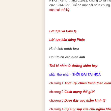
PTKT:
Kể từ tháng 8.2021, chúng tôi lần l
cực 1914-1991. Để có một cái nhìn chung g
của hai thế kỷ
.
Lời tựa và Cảm tạ
Lời tựa bản tiếng Pháp
Hình ảnh minh họa
Chú thích các hình ảnh
Thế kỉ nhìn từ đường chim bay
phần thứ nhất -
THỜI ĐẠI TAI HỌA
chương 1
Thời đại chiến tranh toàn diện
chương 2
Cách mạng thế giới
chương 3
Dưới đáy vực thẳm kinh tế
chương 4
Sự suy sụp của chủ nghĩa libe