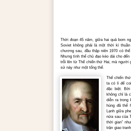
Thời đoạn 45 năm, giữa hai quả bom n
Soviet không phải là một thời kì thuầ
chương sau, đầu thập niên 1970 có thể 
Nhưng tình thế chủ đạo kéo dài cho đến 
trỗi lên từ Thế chiến thứ Hai, mà người g
sử này như một tổng thể.
Thế chiến thứ
ta có lí để co
đặc biệt. Bởi
không chỉ là c
diễn ra trong
hùng đã thể h
Lạnh giữa phe
nửa sau của T
thời gian” nh
trận giao tra