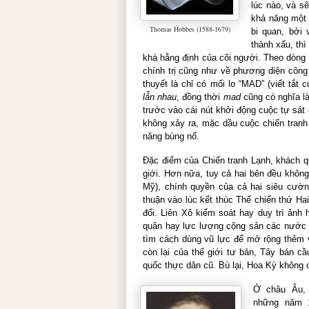
lúc nào, và s
khả năng một 
Thomas Hobbes (1588-1679)
bi quan, bởi 
thành xấu, thì
khá hằng định của cõi người. Theo dòng t
chính trị cũng như về phương diện công 
thuyết là chỉ có mối lo “MAD” (viết tắt
lẫn nhau
,
đồng thời
mad
cũng có nghĩa l
trước vào cái nút khởi động cuộc tự sát
không xảy ra, mặc dầu cuộc chiến tran
năng bùng nổ.
Đặc điểm của Chiến tranh Lạnh, khách qu
giới. Hơn nữa, tuy cả hai bên đều không
Mỹ), chính quyền của cả hai siêu cườn
thuận vào lúc kết thúc Thế chiến thứ Ha
đối. Liên Xô kiểm soát hay duy trì ảnh
quân hay lực lượng cộng sản các nước k
tìm cách dùng vũ lực để mở rộng thêm 
còn lại của thế giới tư bản, Tây bán 
quốc thực dân cũ. Bù lại, Hoa Kỳ không c
Ở châu Âu, 
những năm 1