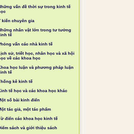
Những vấn đề thời sự trong kinh tế
học
Ý kiến chuyên gia
Những nhân vật lớn trong tư tưởng
inh tế
Phỏng vấn các nhà kinh tế
ịch sử, triết học, nhân học và xã hội
học về các khoa học
Khoa học luận và phương pháp luận
inh tế
Thống kê kinh tế
Kinh tế học và các khoa học khác
ột số bài kinh điển
Một tác giả, một tác phẩm
Từ điển các khoa học kinh tế
Điểm sách và giới thiệu sách