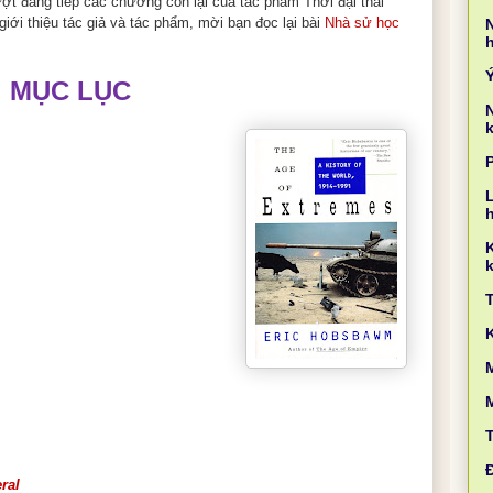
ượt đăng tiếp các chương còn lại của tác phẩm Thời đại thái
iới thiệu tác giả và tác phẩm, mời bạn đọc lại bài
Nhà sử học
MỤC LỤC
k
L
k
M
ral