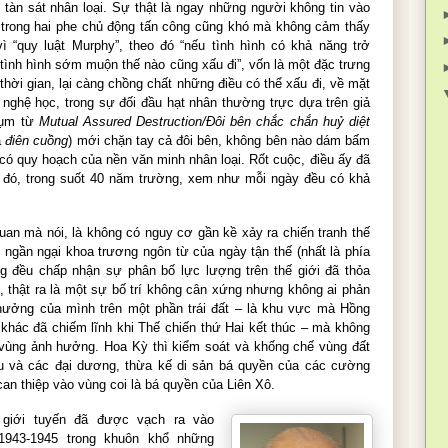
ẽ tàn sát nhân loại. Sự thật là ngay những người không tin vào
trong hai phe chủ động tấn công cũng khó mà không cảm thấy
vì “quy luật Murphy”, theo đó “nếu tình hình có khả năng trở
 tình hình sớm muộn thế nào cũng xấu đi”, vốn là một đặc trưng
hời gian, lại càng chồng chất những điều có thể xấu đi, về mặt
nghệ học, trong sự đối đầu hạt nhân thường trực dựa trên giả
 cụm từ
Mutual Assured Destruction/Đôi bên chắc chắn huỷ diệt
à
điên cuồng
) mới chặn tay cả đôi bên, không bên nào dám bấm
 có quy hoạch của nền văn minh nhân loại. Rốt cuộc, điều ấy đã
h đó, trong suốt 40 năm trường, xem như mỗi ngày đều có khả
an mà nói, là không có nguy cơ gần kề xảy ra chiến tranh thế
 ngần ngại khoa trương ngôn từ của ngày tận thế (nhất là phía
g đều chấp nhận sự phân bố lực lượng trên thế giới đã thỏa
i, thật ra là một sự bố trí không cân xứng nhưng không ai phản
 hưởng của mình trên một phần trái đất – là khu vực mà Hồng
hác đã chiếm lĩnh khi Thế chiến thứ Hai kết thúc – mà không
vùng ảnh hưởng. Hoa Kỳ thì kiểm soát và khống chế vùng đất
cầu và các đại dương, thừa kế di sản bá quyền của các cường
an thiệp vào vùng coi là bá quyền của Liên Xô.
giới tuyến đã được vạch ra vào
943-1945 trong khuôn khổ những