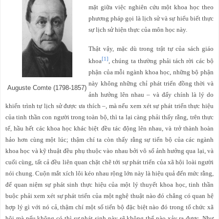
mặt giữa việc nghiên cứu một khoa học theo
phương pháp gọi là lịch sử và sự hiểu biết thực
sự lịch sử hiện thực của môn học này.
Thật vậy, mặc dù trong trật tự của sách giáo
[1]
khoa
, chúng ta thường phải tách rời các bộ
phận của mỗi ngành khoa học, những bộ phận
này không những chỉ phát triển đồng thời và
Auguste Comte (1798-1857)
ảnh hưởng lên nhau – và đấy chính là lý do
khiến trình tự lịch sử được ưa thích –, mà nếu xem xét sự phát triển thực hiệu
của tinh thần con người trong toàn bộ, thì ta lại càng phải thấy rằng, trên thực
tế, hầu hết các khoa học khác biệt đều tác động lên nhau, và trở thành hoàn
hảo hơn cùng một lúc; thậm chí ta còn thấy rằng sự tiến bộ của các ngành
khoa học và kỹ thuật đều phụ thuộc vào nhau bởi vô số ảnh hưởng qua lại, và
cuối cùng, tất cả đều liên quan chặt chẽ tới sự phát triển của xã hội loài người
nói chung. Cuộn mắt xích lôi kéo nhau rộng lớn này là hiệu quả đến mức rằng,
để quan niệm sự phát sinh thực hiệu của một lý thuyết khoa học, tinh thần
buộc phải xem xét sự phát triển của một nghệ thuật nào đó chẳng có quan hệ
hợp lý gì với nó cả, thậm chí một số tiến bộ đặc biệt nào đó trong tổ chức xã
hội mà nếu không có thì sự phát sinh này sẽ không thể nào xảy ra được. Như