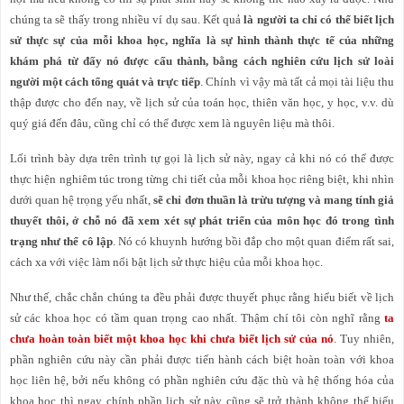
chúng ta sẽ thấy trong nhiều ví dụ sau. Kết quả
là người ta chỉ có thể biết lịch
sử thực sự của mỗi khoa học, nghĩa là sự hình thành thực tế của những
khám phá từ đấy nó được cấu thành, bằng cách nghiên cứu lịch sử loài
người một cách tổng quát và trực tiếp
. Chính vì vậy mà tất cả mọi tài liệu thu
thập được cho đến nay, về lịch sử của toán học, thiên văn học, y học, v.v. dù
quý giá đến đâu, cũng chỉ có thể được xem là nguyên liệu mà thôi.
Lối trình bày dựa trên trình tự gọi là lịch sử này, ngay cả khi nó có thể được
thực hiện nghiêm túc trong từng chi tiết của mỗi khoa học riêng biệt, khi nhìn
dưới quan hệ trọng yếu nhất,
sẽ chỉ đơn thuần là trừu tượng và mang tính giả
thuyết thôi, ở chỗ nó đã xem xét sự phát triển của môn học đó trong tình
trạng như thể cô lập
. Nó có khuynh hướng bồi đắp cho một quan điểm rất sai,
cách xa với việc làm nổi bật lịch sử thực hiệu của mỗi khoa học.
Như thế, chắc chắn chúng ta đều phải được thuyết phục rằng hiểu biết về lịch
sử các khoa học có tầm quan trọng cao nhất. Thậm chí tôi còn nghĩ rằng
ta
chưa hoàn toàn biết một khoa học khi chưa biết lịch sử của nó
. Tuy nhiên,
phần nghiên cứu này cần phải được tiến hành cách biệt hoàn toàn với khoa
học liên hệ, bởi nếu không có phần nghiên cứu đặc thù và hệ thống hóa của
khoa học thì ngay chính phần lịch sử này cũng sẽ trở thành không thể hiểu