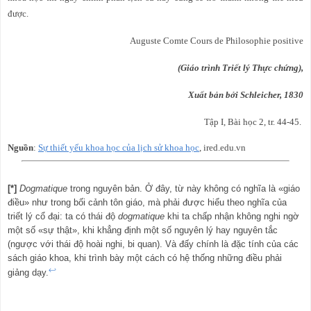
được.
Auguste Comte Cours de Philosophie positive
(Giáo trình Triết lý Thực chứng),
Xuất bản bởi Schleicher, 1830
Tập I, Bài học 2, tr. 44-45.
Nguồn
:
Sự thiết yếu khoa học của lịch sử khoa học
, ired.edu.vn
[*]
Dogmatique
trong nguyên bản. Ở đây, từ này không có nghĩa là «giáo
điều» như trong bối cảnh tôn giáo, mà phải được hiểu theo nghĩa của
triết lý cổ đại: ta có thái độ
dogmatique
khi ta chấp nhận không nghi ngờ
một số «sự thật», khi khẳng định một số nguyên lý hay nguyên tắc
(ngược với thái độ hoài nghi, bi quan). Và đấy chính là đặc tính của các
sách giáo khoa, khi trình bày một cách có hệ thống những điều phải
↩
giảng dạy.