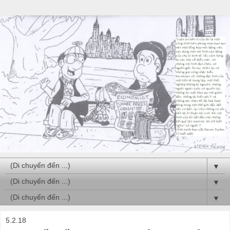
▼
▼
▼
5.2.18