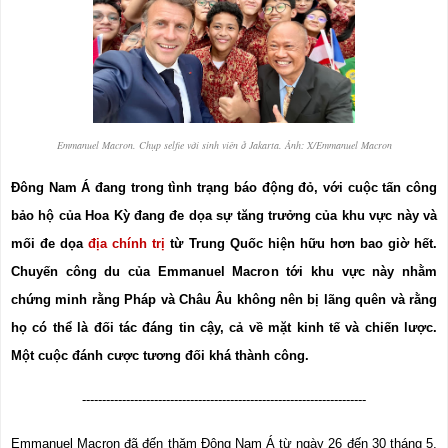
Emmanuel Macron. Chụp selfie với sinh viên ở Jakarta. Ảnh: X/Emmanuel Macron
Đông Nam Á đang trong tình trạng báo động đỏ, với cuộc tấn công 
bảo hộ của Hoa Kỳ đang đe dọa sự tăng trưởng của khu vực này và 
mối đe dọa 
địa chính trị
 từ Trung Quốc hiện hữu hơn bao giờ hết. 
Chuyến công du của Emmanuel Macron tới khu vực này nhằm 
chứng minh rằng Pháp và Châu Âu không nên bị lãng quên và rằng 
họ có thể là đối tác đáng tin cậy, cả về mặt kinh tế và chiến lược. 
Một cuộc đánh cược tương đối khá thành công.
-----------------------------------------------------------------------
Emmanuel Macron đã đến thăm Đông Nam Á từ ngày 26 đến 30 tháng 5, 