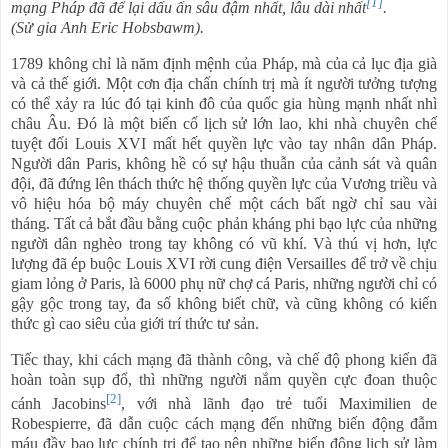
[1]
mạng Pháp đã để lại dấu ấn sâu đậm nhất, lâu dài nhất
.
(Sử gia Anh Eric Hobsbawm).
1789 không chỉ là năm định mệnh của Pháp, mà của cả lục địa già
và cả thế giới. Một cơn địa chấn chính trị mà ít người tưởng tượng
có thể xảy ra lúc đó tại kinh đô của quốc gia hùng mạnh nhất nhì
châu Âu. Đó là một biến cố lịch sử lớn lao, khi nhà chuyên chế
tuyệt đối Louis XVI mất hết quyền lực vào tay nhân dân Pháp.
Người dân Paris, không hề có sự hậu thuẫn của cảnh sát và quân
đội, đã đứng lên thách thức hệ thống quyền lực của Vương triều và
vô hiệu hóa bộ máy chuyên chế một cách bất ngờ chỉ sau vài
tháng. Tất cả bắt đầu bằng cuộc phản kháng phi bạo lực của những
người dân nghèo trong tay không có vũ khí. Và thú vị hơn, lực
lượng đã ép buộc Louis XVI rời cung điện Versailles để trở về chịu
giam lỏng ở Paris, là 6000 phụ nữ chợ cá Paris, những người chỉ có
gậy gộc trong tay, đa số không biết chữ, và cũng không có kiến
thức gì cao siêu của giới trí thức tư sản.
Tiếc thay, khi cách mạng đã thành công, và chế độ phong kiến đã
hoàn toàn sụp đổ, thì những người nắm quyền cực đoan thuộc
[2]
cánh Jacobins
, với nhà lãnh đạo trẻ tuổi Maximilien de
Robespierre, đã dẫn cuộc cách mạng đến những biến động đẫm
máu đầy bạo lực chính trị để tạo nên những biến động lịch sử làm