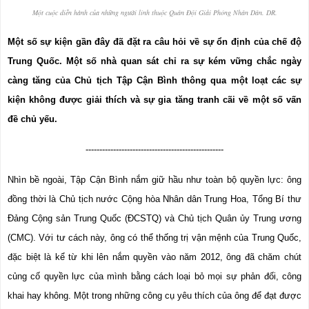
Một cuộc diễn hành của những người lính thuộc Quân Đội Giải Phóng Nhân Dân. DR.
Một số sự kiện gần đây đã đặt ra câu hỏi về sự ổn định của chế độ 
Trung Quốc. Một số nhà quan sát chỉ ra sự kém vững chắc ngày 
càng tăng của Chủ tịch Tập Cận Bình thông qua một loạt các sự 
kiện không được giải thích và sự gia tăng tranh cãi về một số vấn 
đề chủ yếu.
--------------------------------------------------
Nhìn bề ngoài, Tập Cận Bình nắm giữ hầu như toàn bộ quyền lực: ông 
đồng thời là Chủ tịch nước Cộng hòa Nhân dân Trung Hoa, Tổng Bí thư 
Đảng Cộng sản Trung Quốc (ĐCSTQ) và Chủ tịch Quân ủy Trung ương 
(CMC). Với tư cách này, ông có thể thống trị vận mệnh của Trung Quốc, 
đặc biệt là kể từ khi lên nắm quyền vào năm 2012, ông đã chăm chút 
củng cố quyền lực của mình bằng cách loại bỏ mọi sự phản đối, công 
khai hay không. Một trong những công cụ yêu thích của ông để đạt được 