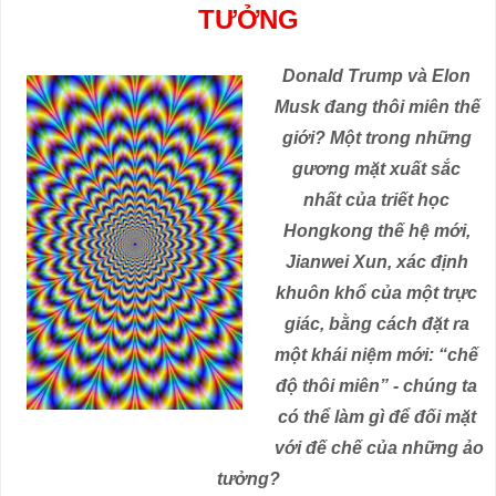
TƯỞNG
Donald Trump và Elon 
Musk đang thôi miên thế 
giới? Một trong những 
gương mặt xuất sắc 
nhất của triết học 
Hongkong thế hệ mới, 
Jianwei Xun, xác định 
khuôn khổ của một trực 
giác, bằng cách đặt ra 
một khái niệm mới: “chế 
độ thôi miên” - chúng ta 
có thể làm gì để đối mặt 
với đế chế của những ảo 
tưởng?