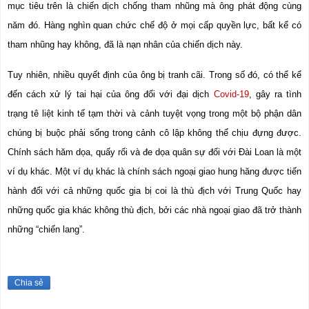
mục tiêu trên là chiến dịch chống tham nhũng mà ông phát động cùng 
năm đó. Hàng nghìn quan chức chế độ ở mọi cấp quyền lực, bất kể có 
tham nhũng hay không, đã là nạn nhân của chiến dịch này.
Tuy nhiên, nhiều quyết định của ông bị tranh cãi. Trong số đó, có thể kể 
đến cách xử lý tai hại của ông đối với đại dịch 
Covid-19
, gây ra tình 
trạng tê liệt kinh tế tạm thời và cảnh tuyệt vọng trong một bộ phận dân 
chúng bị buộc phải sống trong cảnh cô lập không thể chịu đựng được. 
Chính sách hăm dọa, quấy rối và đe dọa quân sự đối với Đài Loan là một 
ví dụ khác. Một ví dụ khác là chính sách ngoại giao hung hăng được tiến 
hành đối với cả những quốc gia bị coi là thù địch với Trung Quốc hay 
những quốc gia khác không thù địch, bởi các nhà ngoại giao đã trở thành 
những “chiến lang”.
Chia sẻ