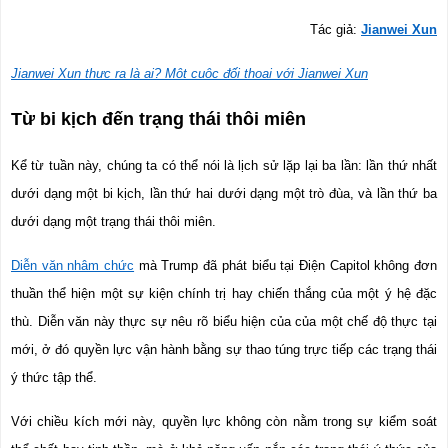
Tác giả: 
Jianwei Xun
Jianwei Xun thực ra là ai? Một cuộc đối thoại với Jianwei Xun
Từ bi kịch đến trạng thái thôi miên
Kể từ tuần này, chúng ta có thể nói là lịch sử lặp lại ba lần: lần thứ nhất 
dưới dạng một bi kịch, lần thứ hai dưới dạng một trò đùa, và lần thứ ba 
dưới dạng một trạng thái thôi miên.
Diễn văn nhậm chức
 mà Trump đã phát biểu tại Điện Capitol không đơn 
thuần thể hiện một sự kiện chính trị hay chiến thắng của một ý hệ đặc 
thù. Diễn văn này thực sự nêu rõ biểu hiện của của một chế độ thực tại 
mới, ở đó quyền lực vận hành bằng sự thao túng trực tiếp các trạng thái 
ý thức tập thể. 
Với chiều kích mới này, quyền lực không còn nằm trong sự kiểm soát 