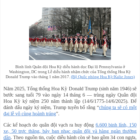
Binh lính Quân đội Hoa Kỳ diễu hành dọc Đại lộ Pennsylvania ở
Washington, DC trong Lễ diễu hành nhậm chức của Tổng thống Hoa Kỳ
Donald Trump vào tháng 1 năm 2017.
(Bộ Quốc phòng Hoa Kỳ/Kalie Jones)
Năm 2025, Tổng thống Hoa Kỳ Donald Trump (sinh năm 1946) sẽ
bước sang tuổi 79 vào ngày 14 tháng 6 — trùng ngày Quân đội
Hoa Kỳ kỷ niệm 250 năm thành lập (14/6/1775-14/6/2025). Để
đánh dấu ngày kỷ niệm, Trump tuyên bố rằng “
chúng ta sẽ có một
đại lễ vô cùng hoành tráng
”.
Các kế hoạch do quân đội vạch ra huy động
6.600 binh lính, 150
xe, 50 trực thăng, bảy ban nhạc quân đội và hàng ngàn thường
dân
. Theo nguồn tin, cuộc diễu hành còn sẽ bao gồm 34 con ngựa,