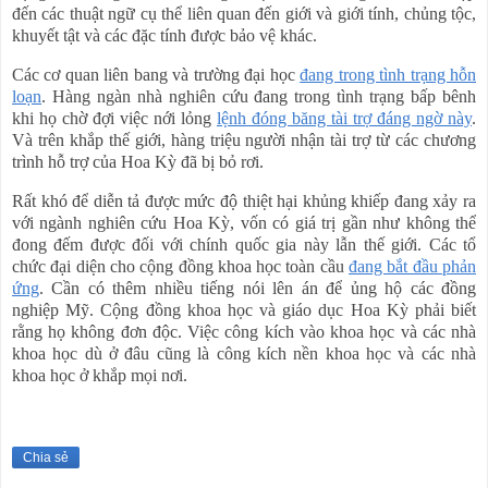
đến các thuật ngữ cụ thể liên quan đến giới và giới tính, chủng tộc,
khuyết tật và các đặc tính được bảo vệ khác.
Các cơ quan liên bang và trường đại học
đang trong tình trạng hỗn
loạn
. Hàng ngàn nhà nghiên cứu đang trong tình trạng bấp bênh
khi họ chờ đợi việc nới lỏng
lệnh đóng băng tài trợ đáng ngờ này
.
Và trên khắp thế giới, hàng triệu người nhận tài trợ từ các chương
trình hỗ trợ của Hoa Kỳ đã bị bỏ rơi.
Rất khó để diễn tả được mức độ thiệt hại khủng khiếp đang xảy ra
với ngành nghiên cứu Hoa Kỳ, vốn có giá trị gần như không thể
đong đếm được đối với chính quốc gia này lẫn thế giới. Các tổ
chức đại diện cho cộng đồng khoa học toàn cầu
đang bắt đầu phản
ứng
. Cần có thêm nhiều tiếng nói lên án để ủng hộ các đồng
nghiệp Mỹ. Cộng đồng khoa học và giáo dục Hoa Kỳ phải biết
rằng họ không đơn độc. Việc công kích vào khoa học và các nhà
khoa học dù ở đâu cũng là công kích nền khoa học và các nhà
khoa học ở khắp mọi nơi.
Chia sẻ