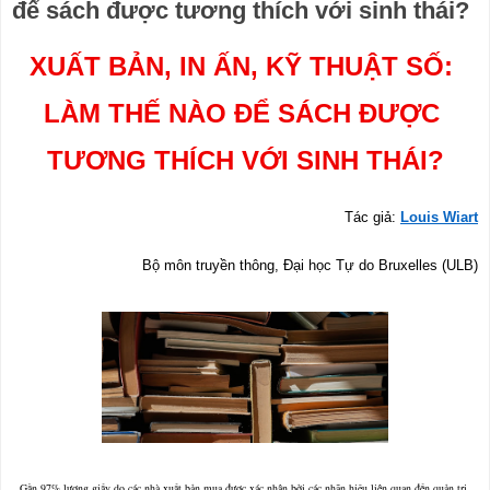
để sách được tương thích với sinh thái?
XUẤT BẢN, IN ẤN, KỸ THUẬT SỐ: 
LÀM THẾ NÀO ĐỂ SÁCH ĐƯỢC 
TƯƠNG THÍCH VỚI SINH THÁI?
Tác giả: 
Louis Wiart
Bộ môn truyền thông, Đại học Tự do Bruxelles (ULB)
Gần 97% lượng giấy do các nhà xuất bản mua được xác nhận bởi các nhãn hiệu liên quan đến quản trị 