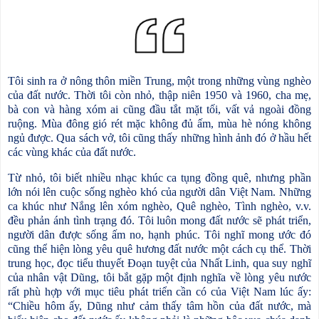
Tôi sinh ra ở nông thôn miền Trung, một trong những vùng nghèo
của đất nước. Thời tôi còn nhỏ, thập niên 1950 và 1960, cha mẹ,
bà con và hàng xóm ai cũng đầu tắt mặt tối, vất vả ngoài đồng
ruộng. Mùa đông gió rét mặc không đủ ấm, mùa hè nóng không
ngủ được. Qua sách vở, tôi cũng thấy những hình ảnh đó ở hầu hết
các vùng khác của đất nước.
Từ nhỏ, tôi biết nhiều nhạc khúc ca tụng đồng quê, nhưng phần
lớn nói lên cuộc sống nghèo khó của người dân Việt Nam. Những
ca khúc như Nắng lên xóm nghèo, Quê nghèo, Tình nghèo, v.v.
đều phản ánh tình trạng đó. Tôi luôn mong đất nước sẽ phát triển,
người dân được sống ấm no, hạnh phúc. Tôi nghĩ mong ước đó
cũng thể hiện lòng yêu quê hương đất nước một cách cụ thể. Thời
trung học, đọc tiểu thuyết Đoạn tuyệt của Nhất Linh, qua suy nghĩ
của nhân vật Dũng, tôi bắt gặp một định nghĩa về lòng yêu nước
rất phù hợp với mục tiêu phát triển cần có của Việt Nam lúc ấy:
“Chiều hôm ấy, Dũng như cảm thấy tâm hồn của đất nước, mà