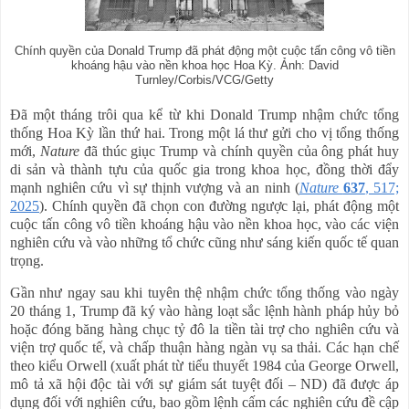
Chính quyền của Donald Trump đã phát động một cuộc tấn công vô tiền
khoáng hậu vào nền khoa học Hoa Kỳ. Ảnh: David
Turnley/Corbis/VCG/Getty
Đã một tháng trôi qua kể từ khi Donald Trump nhậm chức tổng
thống Hoa Kỳ lần thứ hai. Trong một lá thư gửi cho vị tổng thống
mới,
Nature
đã thúc giục Trump và chính quyền của ông phát huy
di sản và thành tựu của quốc gia trong khoa học, đồng thời đẩy
mạnh nghiên cứu vì sự thịnh vượng và an ninh (
Nature
637
, 517;
2025
). Chính quyền đã chọn con đường ngược lại, phát động một
cuộc tấn công vô tiền khoáng hậu vào nền khoa học, vào các viện
nghiên cứu và vào những tổ chức cũng như sáng kiến quốc tế quan
trọng.
Gần như ngay sau khi tuyên thệ nhậm chức tổng thống vào ngày
20 tháng 1, Trump đã ký vào hàng loạt sắc lệnh hành pháp hủy bỏ
hoặc đóng băng hàng chục tỷ đô la tiền tài trợ cho nghiên cứu và
viện trợ quốc tế, và chấp thuận hàng ngàn vụ sa thải. Các hạn chế
theo kiểu Orwell (xuất phát từ tiểu thuyết 1984 của George Orwell,
mô tả xã hội độc tài với sự giám sát tuyệt đối – ND) đã được áp
dụng đối với nghiên cứu, bao gồm lệnh cấm các nghiên cứu đề cập