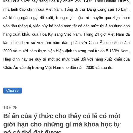
khẩu của nước này sang Hoa Kỳ chiếm 25% GDP. Theo Donald Trump, 
nhà lãnh đạo chính của Việt Nam, Tổng Bí thư Đảng Cộng sản Tô Lâm, 
đã không ngần ngại đề xuất, trong một cuộc trò chuyện qua điện thoại 
vào đầu tháng 4, việc hủy bỏ hoàn toàn tất cả các mức thuế áp dụng cho 
hàng xuất khẩu của Hoa Kỳ sang Việt Nam. Trong 24 giờ Việt Nam đã 
làm nhiều hơn so với tám năm đàm phán với Châu Âu cho đến năm 
2020 và mười năm thực hiện Hiệp định thương mại tự do EU-Việt Nam, 
Hiệp định này sẽ duy trì một số mức thuế đối với hàng xuất khẩu của 
Châu Âu vào thị trường Việt Nam cho đến năm 2030 và sau đó.
Chia sẻ
13.6.25
Bí ẩn của ý thức cho thấy có lẽ có một
giới hạn cho những gì mà khoa học tự
nó có thể đạt được