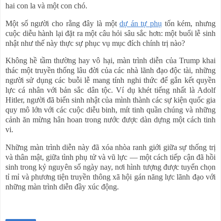
hai con la và một con chó.
Một số người cho rằng đây là một
dự án tự phụ
tốn kém, nhưng
cuộc diễu hành lại đặt ra một câu hỏi sâu sắc hơn: một buổi lễ sinh
nhật như thế này thực sự phục vụ mục đích chính trị nào?
Không hề tầm thường hay vô hại, màn trình diễn của Trump khai
thác một truyền thống lâu đời của các nhà lãnh đạo độc tài, những
người sử dụng các buỗi lễ mang tính nghi thức để gắn kết quyền
lực cá nhân với bản sắc dân tộc. Ví dụ khét tiếng nhất là Adolf
Hitler, người đã biến sinh nhật của mình thành các sự kiện quốc gia
quy mô lớn với các cuộc diễu binh, mít tinh quần chúng và những
cảnh ăn mừng hân hoan trong nước được dàn dựng một cách tinh
vi.
Những màn trình diễn này đã xóa nhòa ranh giới giữa sự thống trị
và thân mật, giữa tình phụ tử và vũ lực — một cách tiếp cận đã hồi
sinh trong kỷ nguyên số ngày nay, nơi hình tượng được tuyển chọn
tỉ mỉ và phương tiện truyền thông xã hội gán năng lực lãnh đạo với
những màn trình diễn đầy xúc động.