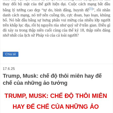
thay đổi bộ mặt của thế giới hiện đại. Cuộc cách mạng bắt đầu
[3]
bằng lý tưởng cao đẹp “tự do, bình đẳng, huynh đệ
”, rồi nhân
danh cách mạng, nó trở nên cuồng tín, cực đoan, bạo loạn, khủng
bố. Nó bắt đầu bằng sự hưng phấn vui mừng của nhiều lớp người
trên khắp lục địa, rồi bị nguyền rủa như quỷ sứ ở trần gian. Điều gì
đã xảy ra trong thập niên cuối cùng của thế kỷ 18, thập niên đáng
nhớ nhất của lịch sử Pháp và của cả loài người?
Chia sẻ
17.6.25
Trump, Musk: chế độ thôi miên hay đế
chế của những ảo tưởng
TRUMP, MUSK: CHẾ ĐỘ THÔI MIÊN 
HAY ĐẾ CHẾ CỦA NHỮNG ẢO 