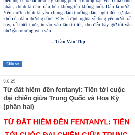
biểu hiện cho đất nước ấy không phải là những bậc vua chúa danh
nhân, chính là đám dân hèn không tên không tuổi. Dân là nước.
Yêu nước chính là yêu chung đám thường dân, nghĩ đến sự đau
khổ của đám thường dân”. Đây là định nghĩa về lòng yêu nước rất
hay, rất thiết thực, in sâu vào tâm trí tôi, cho đến bây giờ tôi vẫn
nhớ gần như nguyên văn.
—Trần Văn Thọ
Chia sẻ
9.6.25
Từ đất hiếm đến fentanyl: Tiến tới cuộc
đại chiến giữa Trung Quốc và Hoa Kỳ
(phần hai)
TỪ ĐẤT HIẾM ĐẾN FENTANYL: TIẾN 
TỚI CUỘC ĐẠI CHIẾN GIỮA TRUNG 