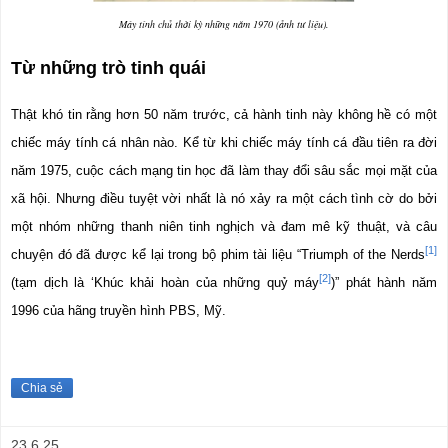
Máy tính chủ thời kỳ những năm 1970 (ảnh tư liệu).
Từ những trò tinh quái 
Thật khó tin rằng hơn 50 năm trước, cả hành tinh này không hề có một 
chiếc máy tính cá nhân nào. Kể từ khi chiếc máy tính cá đầu tiên ra đời 
năm 1975, cuộc cách mạng tin học đã làm thay đổi sâu sắc mọi mặt của 
xã hội. Nhưng điều tuyệt vời nhất là nó xảy ra một cách tình cờ do bởi 
một nhóm những thanh niên tinh nghịch và đam mê kỹ thuật, và câu 
[1]
chuyện đó đã được kể lại trong bộ phim tài liệu “Triumph of the Nerds
[2]
(tạm dịch là ‘Khúc khải hoàn của những quỷ máy
)” phát hành năm 
1996 của hãng truyền hình PBS, Mỹ.
Chia sẻ
23.6.25