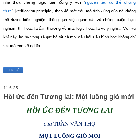
nhà thực chứng logic luận đồng ý với “
nguyên tắc có thể chứng 
thực
” |verification principle|, theo đó một câu mà tính đúng của nó không 
thể được kiểm nghiệm thông qua việc quan sát và những cuộc thực 
nghiệm thì hoặc là tầm thường về mặt logic hoặc là vô ý nghĩa. Với vũ 
khí này, họ hy vọng sẽ gạt bỏ tất cả mọi câu hỏi siêu hình học không chỉ 
sai mà còn vô nghĩa.
Chia sẻ
11.6.25
Hồi ức đến Tương lai: Một luồng gió mới
HỒI ỨC ĐẾN TƯƠNG LAI
của
TRẦN VĂN THỌ
MỘT LUỒNG GIÓ MỚI