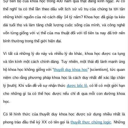
Sự tiến bộ của khoa học trong 400 năm qua thật đáng kinh ngạc. Ai có 
thể nghĩ ta có thể lần theo dấu vết lịch sử vũ trụ của chúng ta tới tận 
những khởi nguồn của nó cách đây 14 tỷ năm? Khoa học đã giúp ta kéo 
dài tuổi thọ và làm tăng chất lượng cuộc sống của mình, và công nghệ 
vốn từng giống với vị thế của ma thuật đối với tổ tiên ta nay đã trở nên 
bình thường trong thế giới hiện đại.
Vì tất cả những lý do này và nhiều lý do khác, khoa học được ca tụng 
và tôn kính một cách chính đáng. Tuy nhiên, một thái độ lành mạnh ủng 
hộ khoa học không giống với “
thuyết duy khoa học
” |scientism|, tức quan 
niệm cho rằng phương pháp khoa học là cách duy nhất để xác lập chân 
lý |truth|. Khi vấn đề về sự nhận thức 
được bộc lộ
, có lẽ có một giới hạn 
cho những gì ta có thể học được nếu chỉ đi qua mỗi con đường khoa 
học.
Có lẽ hình thức của thuyết duy khoa học được sử dụng nhiều nhất là 
phong trào đầu thế kỷ XX có tên gọi là 
thuyết thực chứng logic
. Những 