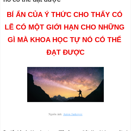
BÍ ẨN CỦA Ý THỨC CHO THẤY CÓ 
LẼ CÓ MỘT GIỚI HẠN CHO NHỮNG 
GÌ MÀ KHOA HỌC TỰ NÓ CÓ THỂ 
ĐẠT ĐƯỢC
Nguồn ảnh: 
Anton Jankovoy