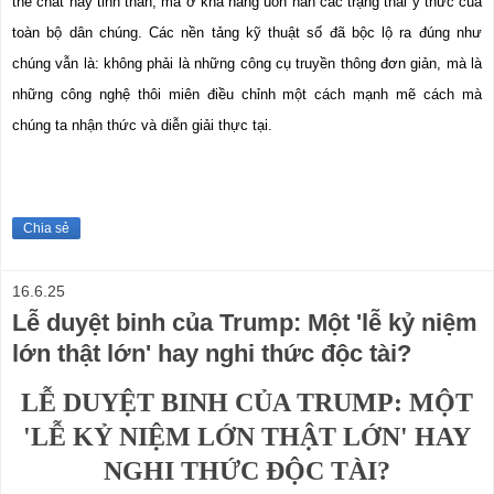
thể chất hay tinh thần, mà ở khả năng uốn nắn các trạng thái ý thức của 
toàn bộ dân chúng. Các nền tảng kỹ thuật số đã bộc lộ ra đúng như 
chúng vẫn là: không phải là những công cụ truyền thông đơn giản, mà là 
những công nghệ thôi miên điều chỉnh một cách mạnh mẽ cách mà 
chúng ta nhận thức và diễn giải thực tại.
Chia sẻ
16.6.25
Lễ duyệt binh của Trump: Một 'lễ kỷ niệm
lớn thật lớn' hay nghi thức độc tài?
LỄ DUYỆT BINH CỦA TRUMP: MỘT
'LỄ KỶ NIỆM LỚN THẬT LỚN' HAY
NGHI THỨC ĐỘC TÀI?