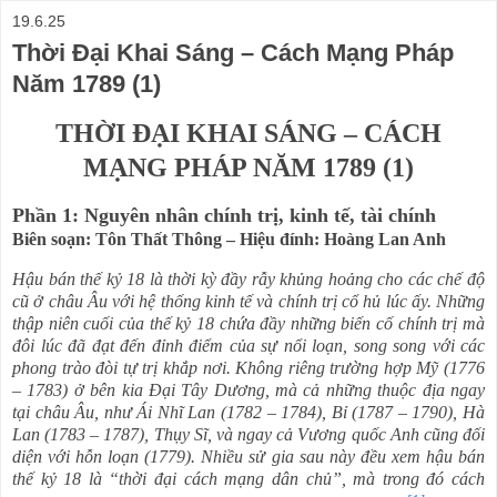
19.6.25
Thời Đại Khai Sáng – Cách Mạng Pháp
Năm 1789 (1)
THỜI ĐẠI KHAI SÁNG – CÁCH
MẠNG PHÁP NĂM 1789 (1)
Phần 1: Nguyên nhân chính trị, kinh tế, tài chính
Biên soạn: Tôn Thất Thông – Hiệu đính: Hoàng Lan Anh
Hậu bán thế kỷ 18 là thời kỳ đầy rẫy khủng hoảng cho các chế độ
cũ ở châu Âu với hệ thống kinh tế và chính trị cổ hủ lúc ấy. Những
thập niên cuối của thế kỷ 18 chứa đầy những biến cố chính trị mà
đôi lúc đã đạt đến đỉnh điểm của sự nổi loạn, song song với các
phong trào đòi tự trị khắp nơi. Không riêng trường hợp Mỹ (1776
– 1783) ở bên kia Đại Tây Dương, mà cả những thuộc địa ngay
tại châu Âu, như Ái Nhĩ Lan (1782 – 1784), Bỉ (1787 – 1790), Hà
Lan (1783 – 1787), Thụy Sĩ, và ngay cả Vương quốc Anh cũng đối
diện với hỗn loạn (1779). Nhiều sử gia sau này đều xem hậu bán
thế kỷ 18 là “thời đại cách mạng dân chủ”, mà trong đó cách