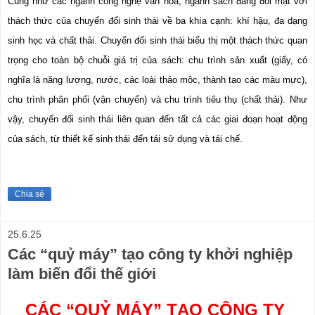
Cũng như các ngành công nghệ văn hoá, ngành sách đang đối mặt với 
thách thức của chuyển đổi sinh thái về ba khía cạnh: khí hậu, đa dạng 
sinh học và chất thải. Chuyển đổi sinh thái biểu thị một thách thức quan 
trọng cho toàn bộ chuỗi giá trị của sách: chu trình sản xuất (giấy, có 
nghĩa là năng lượng, nước, các loài thảo mộc, thành tạo các màu mực), 
chu trình phân phối (vận chuyển) và chu trình tiêu thụ (chất thải). Như 
vậy, chuyển đổi sinh thái liên quan đến tất cả các giai đoạn hoạt động 
của sách, từ thiết kế sinh thái đến tái sử dụng và tái chế.
Chia sẻ
25.6.25
Các “quỷ máy” tạo công ty khởi nghiệp
làm biến đổi thế giới
CÁC “QUỶ MÁY” TẠO CÔNG TY 