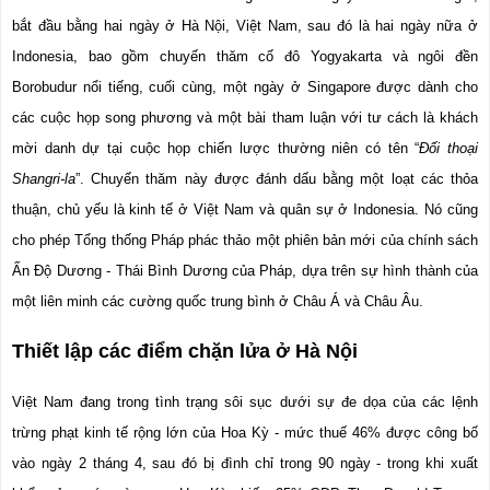
bắt đầu bằng hai ngày ở Hà Nội, Việt Nam, sau đó là hai ngày nữa ở 
Indonesia, bao gồm chuyến thăm cố đô Yogyakarta và ngôi đền 
Borobudur nổi tiếng, cuối cùng, một ngày ở Singapore được dành cho 
các cuộc họp song phương và một bài tham luận với tư cách là khách 
mời danh dự tại cuộc họp chiến lược thường niên có tên “
Đối thoại 
Shangri-la
”. Chuyến thăm này được đánh dấu bằng một loạt các thỏa 
thuận, chủ yếu là kinh tế ở Việt Nam và quân sự ở Indonesia. Nó cũng 
cho phép Tổng thống Pháp phác thảo một phiên bản mới của chính sách 
Ấn Độ Dương - Thái Bình Dương của Pháp, dựa trên sự hình thành của 
một liên minh các cường quốc trung bình ở Châu Á và Châu Âu.
Thiết lập các điểm chặn lửa ở Hà Nội
Việt Nam đang trong tình trạng sôi sục dưới sự đe dọa của các lệnh 
trừng phạt kinh tế rộng lớn của Hoa Kỳ - mức thuế 46% được công bố 
vào ngày 2 tháng 4, sau đó bị đình chỉ trong 90 ngày - trong khi xuất 