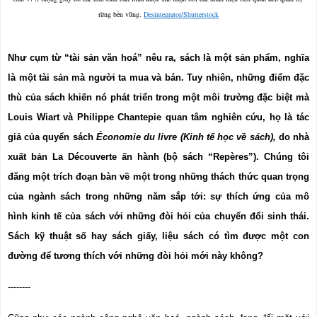
rừng bền vững. 
Desintegrator/Shutterstock
Như cụm từ “tài sản văn hoá” nêu ra, sách là một sản phẩm, nghĩa 
là một tài sản mà người ta mua và bán. Tuy nhiên, những điểm đặc 
thù của sách khiến nó phát triển trong một môi trường đặc biệt mà 
Louis Wiart và Philippe Chantepie quan tâm nghiên cứu, họ là tác 
giả của quyển sách 
Économie du livre (Kinh tế học về sách), 
do nhà 
xuất bản La Découverte ấn hành (bộ sách “Repères”). Chúng tôi 
đăng một trích đoạn bàn về một trong những thách thức quan trọng 
của ngành sách trong những năm sắp tới: sự thích ứng của mô 
hình kinh tế của sách với những đòi hỏi của chuyển đổi sinh thái. 
Sách kỹ thuật số hay sách giấy, liệu sách có tìm được một con 
đường để tương thích với những đòi hỏi mới này không?
----
----