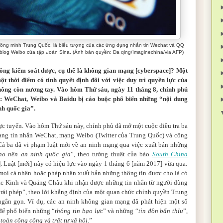
thông minh Trung Quốc, là biểu tượng của các ứng dụng nhắn tin Wechat và QQ
 blog Weibo của tập đoàn Sina. (Ảnh bản quyền: Da qing/Imaginechina/via AFP)
ông kiểm soát được, cụ thể là không gian mạng [cyberspace]?
Một
ột thời điểm có tính quyết định đối với việc duy trì quyền lực của
ông còn nương tay.
Vào hôm
Thứ sáu, ngày 11 tháng 8, chính phủ
g
:
WeChat, Weibo và Baidu bị cáo buộc phổ biến những “nội dung
nh quốc gia”.
ực tuyến.
Vào hôm
Thứ sáu này, chính phủ đã mở một cuộc điều tra ba
ng tin nhắn WeChat, mạng Weibo (Twitter của Trung Quốc) và công
Cả ba đã vi phạm luật mới về an ninh mạng qua việc xuất bản những
ho nền an ninh quốc gia
”
,
theo tường thuật của báo
South China
]
.
Luật [mới] này có hiệu lực vào ngày 1 tháng 6 [năm 2017] vừa qua
:
mọi cá nhân hoặc pháp nhân xuất bản những thông tin được cho là có
Bắc Kinh và Quảng Châu khi nhận được những tin nhắn từ người dùng
trái phép”, theo lời khẳng định của một quan chức chính quyền Trung
ngắn gọn.
Ví dụ, các an ninh không gian mạng đã phát hiện một số
 để phổ biến những
“
thông tin bạo lực
”
và những
“
tin đồn bẩn thỉu
”,
toàn công cộng và trật tự xã hội.
”