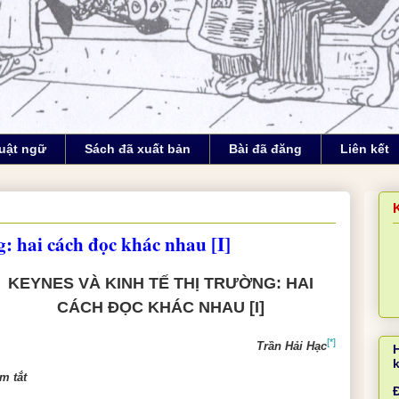
uật ngữ
Sách đã xuất bản
Bài đã đăng
Liên kết
g: hai cách đọc khác nhau [I]
KEYNES
VÀ KINH TẾ THỊ TRƯỜNG: HAI
CÁCH
Đ
ỌC KHÁC NHAU [I]
[*]
Trần Hải Hạc
m tắt
Đ