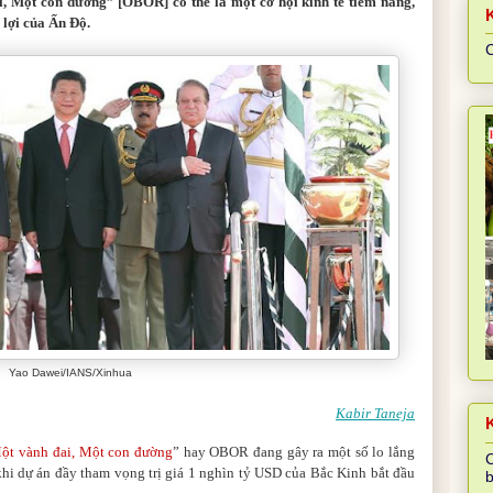
i, Một con đường”
[OBOR] có thể là một cơ hội kinh tế tiềm năng,
 lợi của Ấn Độ.
C
Yao Dawei/IANS/Xinhua
Kabir Taneja
K
ột vành đai, Một con đường
”
hay
OBOR đang gây ra một số lo lắng
C
khi dự án đầy tham vọng trị giá 1 nghìn tỷ USD của Bắc Kinh bắt đầu
b