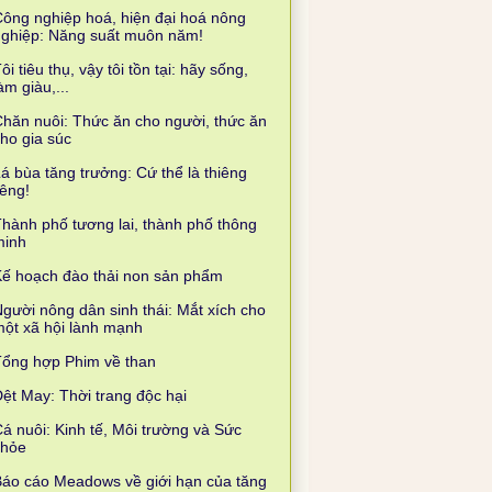
ông nghiệp hoá, hiện đại hoá nông
nghiệp: Năng suất muôn năm!
ôi tiêu thụ, vậy tôi tồn tại: hãy sống,
àm giàu,...
hăn nuôi: Thức ăn cho người, thức ăn
ho gia súc
á bùa tăng trưởng: Cứ thể là thiêng
iêng!
hành phố tương lai, thành phố thông
minh
ế hoạch đào thải non sản phẩm
gười nông dân sinh thái: Mắt xích cho
ột xã hội lành mạnh
Tổng hợp Phim về than
ệt May: Thời trang độc hại
á nuôi: Kinh tế, Môi trường và Sức
khỏe
áo cáo Meadows về giới hạn của tăng