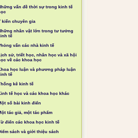
Những vấn đề thời sự trong kinh tế
học
Ý kiến chuyên gia
Những nhân vật lớn trong tư tưởng
inh tế
Phỏng vấn các nhà kinh tế
ịch sử, triết học, nhân học và xã hội
học về các khoa học
Khoa học luận và phương pháp luận
inh tế
Thống kê kinh tế
Kinh tế học và các khoa học khác
ột số bài kinh điển
Một tác giả, một tác phẩm
Từ điển các khoa học kinh tế
Điểm sách và giới thiệu sách