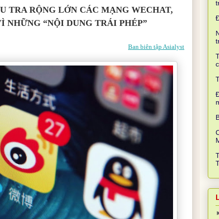
t
ỀU TRA RỘNG LỚN CÁC MẠNG WECHAT,
Ì NHỮNG “NỘI DUNG TRÁI PHÉP”
N
t
Ban biên tập Asialyst
T
c
T
Đ
B
C