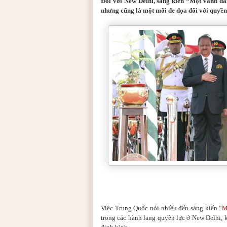
Đối với New Delhi, sáng kiến
“
M
ộ
t v
à
nh
đ
a
nhưng cũng là một mối đe dọa đối với quyền
Việc Trung Quốc nói nhiều đến sáng kiến “
M
trong các hành lang quyền lực ở New Delhi, 