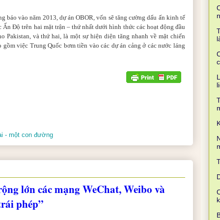
C
g báo vào năm 2013, dự án OBOR, vốn sẽ tăng cường dấu ấn kinh tế
c Ấn Độ trên hai mặt trận – thứ nhất dưới hình thức các hoạt động đầu
T
 Pakistan, và thứ hai, là một sự hiện diện tăng nhanh về mặt chiến
l
o gồm việc Trung Quốc bơm tiền vào các dự án cảng ở các nước láng
C
c
L
l
T
K
ai - một con đường
N
m
D
 rộng lớn các mạng WeChat, Weibo và
C
trái phép”
B