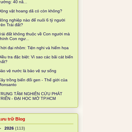
rưởng: 40 nă...
Động vật hoang dã có còn không?
ông nghiệp nào để nuôi 6 tỷ người
rên Trái đất?
rái đất không thuộc về Con người mà
hính Con ngư...
hời đại nhôm: Tiện nghi và hiểm họa
iều tra đặc biệt: Vì sao các bãi cát biến
mất?
ảo vệ nước là bảo vệ sự sống
ây trồng biến đổi gen - Thế giới của
Monsanto
TRUNG TÂM NGHIÊN CỨU PHÁT
TRIỂN - ĐẠI HỌC MỞ TP.HCM
Lưu trữ Blog
►
2026
(113)