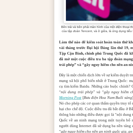
Bên trái và bên phải màn hình của một điện thoại 
của tập đoàn Tencent, và ở giữa, là ứng dụng tiểu
Làm thế nào để kiểm soát hoàn toàn thứ kh
vài tháng trước Đại hội Đảng lần thứ 19, m
Tập Cận Bình, chính phủ Trung Quốc đã kh
đã mở một cuộc điều tra ba tập đoàn mạn
trái phép” và “gây nguy hiểm cho nền an ni
Đây là một chiến dịch lớn về sự kiểm duyệt tr
mạng xã hội phổ biến nhất ở Trung Quốc
:
mạ
cụ tìm kiếm Baidu.
Những cáo buộc chính?
“
nội dung trái phép
”
và
“
gây nguy hiểm c
Morning Post
[
Bưu điện Hoa Nam Buổi sáng
Nó cho phép các cơ quan thẩm quyền truy tố 
hại cho chế độ.
Cuộc điều tra đã bắt đầu ở 
thông báo những điều được gọi là “nội dung 
Quốc về an ninh mạng trong một tuyên bố 
người dùng Internet đã sử dụng ba nền tảng
“
gây nguy hiểm cho nền an ninh quốc gia, an 