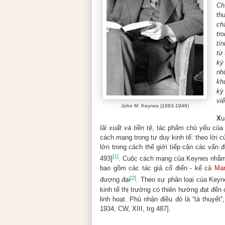
Ch
th
ch
tr
tí
từ
kỳ
nh
kh
kỳ
vi
John M. Keynes (1883-1946)
X
u
lãi xuất và tiền tệ
, tác phẩm chủ yếu của
cách mạng trong tư duy kinh tế: theo lời 
lớn trong cách thế giới tiếp cận các vấn 
[1]
493]
. Cuộc cách mạng của Keynes nhằm l
bao gồm các tác giả cổ điển - kể cả
Ma
[2]
đương đại
. Theo sự phân loại của Keyne
kinh tế thị trường có thiên hướng đạt đến
linh hoạt. Phủ nhận điều đó là “tà thuyế
1934, CW, XIII, trg 487].