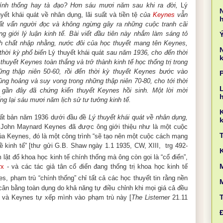
ính thống hay tà đạo? Hơn sáu mươi năm sau khi ra đời,
Lý
uyết khái quát về nhân dụng, lãi suất và tiền tệ
của
Keynes
vẫn
ất vấn người đọc và không ngừng gây ra những cuộc tranh cãi
ong giới lý luận kinh tế. Bài viết đầu tiên này nhắm làm sáng tỏ
nh chất nhập nhằng, nước đôi của học thuyết mang tên Keynes,
 thời kỳ phổ biến
Lý thuyết khái quát
sau năm 1936, cho đến thời
k
 thuyết Keynes toàn thắng và trở thành kinh tế học thống trị trong
ững thập niên 50-60, rồi đến thời kỳ thuyết Keynes bước vào
ủng hoảng và suy vong trong những thập niên 70-80, cho tới thời
L
 gần đây đã chứng kiến thuyết Keynes hồi sinh. Một lời mời
ếng lại sáu mươi năm lịch sử tư tưởng kinh tế.
ất bản năm 1936 dưới đầu đề
Lý thuyết khái quát về nhân dụng,
k
 John Maynard Keynes đã được ông giới thiệu như là một cuộc
của Keynes, đó là một công trình “sẽ tạo nên một cuộc cách mạng
đề kinh tế” [thư gửi G.B. Shaw ngày 1.1 1935, CW, XIII, trg 492-
ật đổ khoa học kinh tế chính thống mà ông còn gọi là “cổ điển”,
M
rx
- và các tác giả tân cổ điển đang thống trị khoa học kinh tế
s, phạm trù “chính thống” chỉ tất cả các học thuyết tin rằng nền
 cân bằng toàn dụng do khả năng tự điều chỉnh khi mọi giá cả đều
t”, và Keynes tự xếp mình vào phạm trù này [
The Listerner
21.11