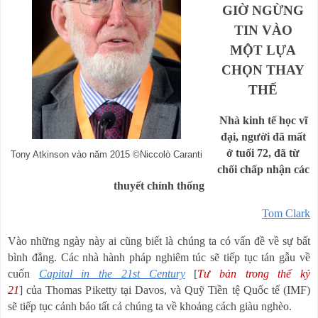
GIỜ NGỪNG
TIN VÀO
MỘT LỰA
CHỌN THAY
THẾ
Nhà kinh tế học vĩ
đại, người đã mất
ở tuổi 72, đã từ
Tony Atkinson vào năm 2015 ©Niccolò Caranti
chối chấp nhận các
thuyết chính thống
Tom Clark
Vào những ngày này ai cũng biết là chúng ta có vấn đề về sự bất
bình đẳng. Các nhà hành pháp nghiêm túc sẽ tiếp tục tán gẫu về
cuốn
Capital in the 21st Century
[
Tư bản trong thế kỷ
21
]
của Thomas Piketty tại Davos, và Quỹ Tiền tệ Quốc tế (IMF)
sẽ tiếp tục cảnh báo tất cả chúng ta về khoảng cách giàu nghèo.