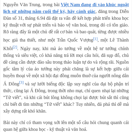
Nguyễn Văn Trung, trong bài
Việt Nam đang đi vào khúc ngoặt
lịch sử những năm cuối thế kỷ, hãy cảnh giác
, đăng trong Diễn
Đàn số 31, tháng 6.94 đã đặt ra vấn đề kết hợp phát triển khoa học
kỹ thuật với sự phát triển và bảo vệ văn hoá, trong đó có tôn giáo.
Rõ ràng đây là một chủ đề rất cơ bản và bao quát, từng được nhiều
[1]
học giả tha thiết, như một Trần Quốc Vượng
, một Lê Thành
[2]
Khôi
. Ngày nay, khi mà ảo tưởng về một hệ tư tưởng chính
thống và siêu việt, có khả năng trả lời mọi câu hỏi, đã sụp đổ, chủ
đề càng cần được đào sâu trong thảo luận tự do và rộng rãi. Nguồn
gốc tâm lý của ảo tưởng này phải chăng là sự kết hợp giữa cái
huyền thoại về một xã hội đại đồng muôn thuở của người nông dân
[3]
Á Đông
và sự lười biếng độc lập suy nghĩ của đại bộ phận trí
thức, cũng lại Á Đông, trong thời nho mạt, chỉ quen nhại lại những
“Tử viết”, và khi cái bút lông không chọi lại được bút sắt thì cũng
chỉ biết đi tìm những “Tử viết” khác? Tuy nhiên, đả phá thì dễ mà
xây dựng rất khó khăn.
Bài này chỉ có tham vọng xới lên một số câu hỏi chung quanh cái
quan hệ giữa khoa học - kỹ thuật và văn hoá.