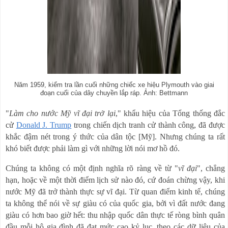
Năm 1959, kiểm tra lần cuối những chiếc xe hiệu Plymouth vào giai
đoạn cuối của dây chuyền lắp ráp. Ảnh: Bettmann
"
Làm cho nước Mỹ vĩ đại trở lại
," khẩu hiệu của Tổng thống đắc
cử
Donald J. Trump
trong chiến dịch tranh cử thành công, đã được
khắc đậm nét trong ý thức của dân tộc [Mỹ].
Nhưng chúng ta rất
khó biết được phải làm gì với những lời nói mơ hồ đó.
Chúng ta không có một định nghĩa rõ ràng về từ "
vĩ đại
", chẳng
hạn, hoặc về một thời điểm lịch sử nào đó, cứ đoán chừng vậy, khi
nước Mỹ đã trở thành thực sự vĩ đại.
Từ quan điểm kinh tế, chúng
ta không thể nói về sự giàu có của quốc gia, bởi vì đất nước đang
giàu có hơn bao giờ hết: thu nhập quốc dân thực tế ròng bình quân
đầu mỗi hộ gia đình đã đạt mức cao kỷ lục, theo các dữ liệu của