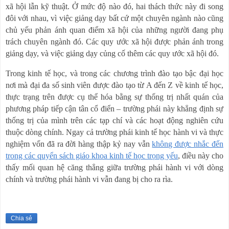
xã hội lẫn kỹ thuật. Ở mức độ nào đó, hai thách thức này đi song
đôi với nhau, vì việc giảng dạy bất cứ một chuyên ngành nào cũng
chủ yếu phản ánh quan điểm xã hội của những người đang phụ
trách chuyên ngành đó. Các quy ước xã hội được phản ánh trong
giảng dạy, và việc giảng dạy củng cố thêm các quy ước xã hội đó.
Trong kinh tế học, và trong các chương trình đào tạo bậc đại học
nơi mà đại đa số sinh viên được đào tạo từ A đến Z về kinh tế học,
thực trạng trên được cụ thể hóa bằng sự thống trị nhất quán của
phương pháp tiếp cận tân cổ điển – trường phái này khẳng định sự
thống trị của mình trên các tạp chí và các hoạt động nghiên cứu
thuộc dòng chính. Ngay cả trường phái kinh tế học hành vi và thực
nghiệm vốn đã ra đời hàng thập kỷ nay vẫn
không được nhắc đến
trong các quyển sách giáo khoa kinh tế học trọng yếu
, điều này cho
thấy mối quan hệ căng thẳng giữa trường phái hành vi với dòng
chính và trường phái hành vi vẫn đang bị cho ra rìa.
Chia sẻ