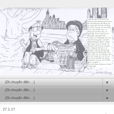
▼
▼
▼
27.1.17