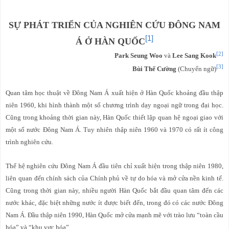
SỰ PHÁT TRIỂN CỦA NGHIÊN CỨU ĐÔNG NAM
[1]
Á Ở HÀN QUỐC
[2]
Park Seung Woo
và
Lee Sang Kook
[3]
Bùi Thế Cường
(Chuyển ngữ)
Quan tâm học thuật về Đông Nam Á xuất hiện ở Hàn Quốc khoảng đầu thập
niên 1960, khi hình thành một số chương trình dạy ngoại ngữ trong đại học.
Cũng trong khoảng thời gian này, Hàn Quốc thiết lập quan hệ ngoại giao với
một số nước Đông Nam Á. Tuy nhiên thập niên 1960 và 1970 có rất ít công
trình nghiên cứu.
Thế hệ nghiên cứu Đông Nam Á đầu tiên chỉ xuất hiện trong thập niên 1980,
liên quan đến chính sách của Chính phủ về tự do hóa và mở cửa nền kinh tế.
Cũng trong thời gian này, nhiều người Hàn Quốc bắt đầu quan tâm đến các
nước khác, đặc biệt những nước ít được biết đến, trong đó có các nước Đông
Nam Á. Đầu thập niên 1990, Hàn Quốc mở cửa mạnh mẽ với trào lưu “toàn cầu
hóa” và “khu vực hóa”.