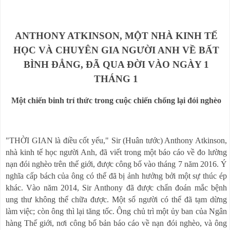
ANTHONY ATKINSON, MỘT NHÀ KINH TẾ
HỌC VÀ CHUYÊN GIA NGƯỜI ANH VỀ BẤT
BÌNH ĐẲNG, ĐÃ QUA ĐỜI VÀO NGÀY 1
THÁNG 1
Một chiến binh trí thức trong cuộc chiến chống lại đói nghèo
"THỜI GIAN là điều cốt yếu," Sir (Huân tước) Anthony Atkinson,
nhà kinh tế học người Anh, đã viết trong một báo cáo về đo lường
nạn đói nghèo trên thế giới, được công bố vào tháng 7 năm 2016. Ý
nghĩa cấp bách của ông có thể đã bị ảnh hưởng bởi một sự thúc ép
khác.
Vào năm 2014, Sir Anthony đã được chẩn đoán mắc bệnh
ung thư không thể chữa được.
Một số người có thể đã tạm dừng
làm việc;
còn ông thì lại tăng tốc.
Ông chủ trì một ủy ban của Ngân
hàng Thế giới, nơi công bố bản báo cáo về nạn đói nghèo, và ông