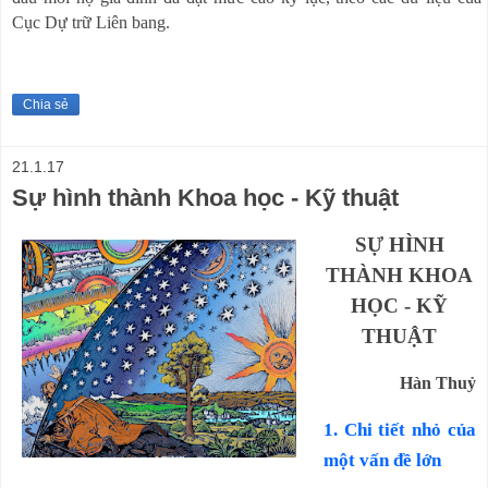
Cục Dự trữ Liên bang.
Chia sẻ
21.1.17
Sự hình thành Khoa học - Kỹ thuật
SỰ HÌNH
THÀNH KHOA
HỌC - KỸ
THUẬT
Hàn Thuỷ
1. Chi tiết nhỏ của
một vấn đề lớn