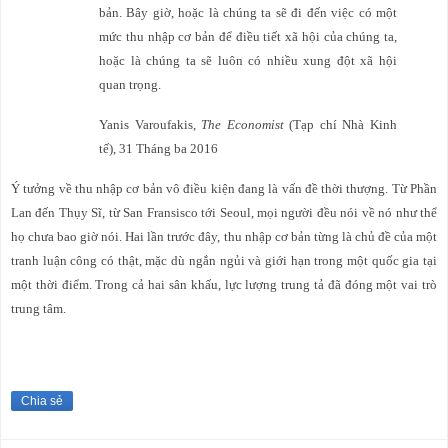
bản. Bây giờ, hoặc là chúng ta sẽ đi đến việc có một
mức thu nhập cơ bản để điều tiết xã hội của chúng ta,
hoặc là chúng ta sẽ luôn có nhiều xung đột xã hội
quan trọng.
Yanis Varoufakis,
The Economist
(Tạp chí Nhà Kinh
tế), 31 Tháng ba 2016
Ý tưởng về thu nhập cơ bản vô điều kiện đang là vấn đề thời thượng. Từ Phần
Lan đến Thụy Sĩ, từ San Fransisco tới Seoul, mọi người đều nói về nó như thể
họ chưa bao giờ nói. Hai lần trước đây, thu nhập cơ bản từng là chủ đề của một
tranh luận công có thật, mặc dù ngắn ngủi và giới hạn trong một quốc gia tại
một thời điểm. Trong cả hai sân khấu, lực lượng trung tả đã đóng một vai trò
trung tâm.
Chia sẻ