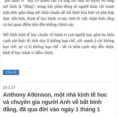
“phi hành vi” này có nhiều căn cứ ủng hộ: một số tuyên bố rằng
mô hình là “đúng”; trong khi phần đông số người khác chỉ tranh
luận đơn giản rằng mô hình chuẩn dễ mô hình hóa hơn và phù hợp
thực tiễn hơn. Kinh tế học hành vi nảy sinh từ việc nhận thức rằng
cả hai quan điểm trên đều không chính xác.
Mô hình kinh tế học chuẩn về hành vi con người bao gồm ba khía
cạnh phi thực tế: tính duy lí không hạn chế, sức mạnh ý chí không
hạn chế, sự vị kỉ không hạn chế - tất cả khía cạnh này đều được
kinh tế học hành vi điều chỉnh.
Chia sẻ
13.1.17
Anthony Atkinson, một nhà kinh tế học
và chuyên gia người Anh về bất bình
đẳng, đã qua đời vào ngày 1 tháng 1