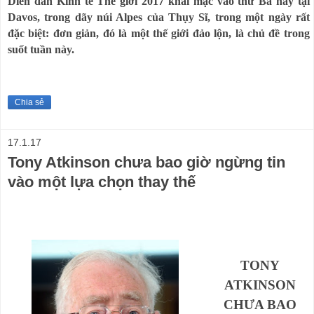
Diễn đàn Kinh tế Thế giới 2017 khai mạc vào thứ Ba này tại
Davos, trong dãy núi Alpes của Thụy Sĩ, trong một ngày rất
đặc biệt: đơn giản, đó là một thế giới đảo lộn, là chủ đề trong
suốt tuần này.
Chia sẻ
17.1.17
Tony Atkinson chưa bao giờ ngừng tin
vào một lựa chọn thay thế
TONY
ATKINSON
CHƯA BAO