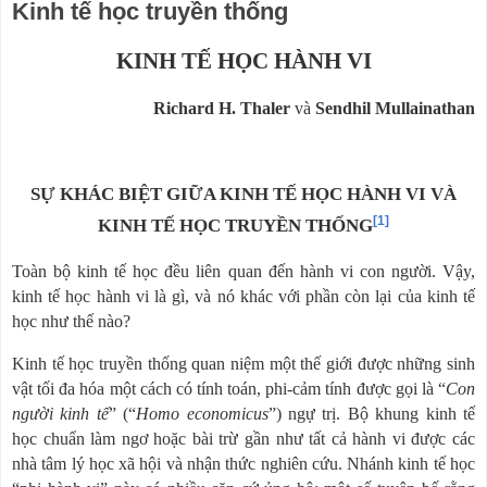
Kinh tế học truyền thống
KINH TẾ HỌC HÀNH VI
Richard H. Thaler
và
Sendhil Mullainathan
SỰ KHÁC BIỆT GIỮA KINH TẾ HỌC HÀNH VI VÀ
[1]
KINH TẾ HỌC TRUYỀN THỐNG
Toàn bộ kinh tế học đều liên quan đến hành vi con người. Vậy,
kinh tế học hành vi là gì, và nó khác với phần còn lại của kinh tế
học như thế nào?
Kinh tế học truyền thống quan niệm một thế giới được những sinh
vật tối đa hóa một cách có tính toán, phi-cảm tính được gọi là “
Con
người kinh tế
” (“
Homo economicus
”
) ngự trị. Bộ khung kinh tế
học chuẩn làm ngơ hoặc bài trừ gần như tất cả hành vi được các
nhà tâm lý học xã hội và nhận thức nghiên cứu. Nhánh kinh tế học