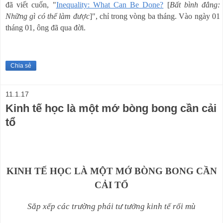
đã viết cuốn, "
Inequality: What Can Be Done?
[
Bất bình đẳng:
Những gì có thể làm được
]", chỉ trong vòng ba tháng.
Vào ngày 01
tháng 01, ông đã qua đời.
Chia sẻ
11.1.17
Kinh tế học là một mớ bòng bong cần cải
tổ
KINH TẾ HỌC LÀ MỘT MỚ BÒNG BONG CẦN
CẢI TỔ
Sắp xếp các trường phái tư tưởng kinh tế rối mù