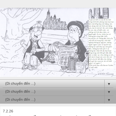
▼
▼
▼
7.2.26