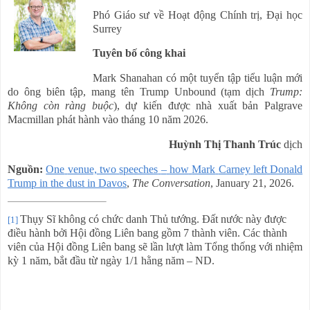
Phó Giáo sư về Hoạt động Chính trị, Đại học
Surrey
Tuyên bố công khai
Mark Shanahan có một tuyển tập tiểu luận mới
do ông biên tập, mang tên Trump Unbound (tạm dịch
Trump:
Không còn ràng buộc
), dự kiến ​​được nhà xuất bản Palgrave
Macmillan phát hành vào tháng 10 năm 2026.
Huỳnh Thị Thanh Trúc
dịch
Nguồn:
One
venue,
two
speeches
–
how
Mark
Carney
left
Donald
Trump
in
the
dust
in
Davos
,
The Conversation
, January 21, 2026.
Thụy Sĩ không có chức danh Thủ tướng. Đất nước này được
[1]
điều hành bởi Hội đồng Liên bang gồm 7 thành viên. Các thành
viên của Hội đồng Liên bang sẽ lần lượt làm Tổng thống với nhiệm
kỳ 1 năm, bắt đầu từ ngày 1/1 hằng năm – ND.