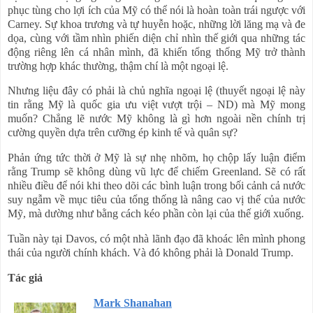
phục tùng cho lợi ích của Mỹ có thể nói là hoàn toàn trái ngược với
Carney. Sự khoa trương và tự huyễn hoặc, những lời lăng mạ và đe
dọa, cùng với tầm nhìn phiến diện chỉ nhìn thế giới qua những tác
động riêng lên cá nhân mình, đã khiến tổng thống Mỹ trở thành
trường hợp khác thường, thậm chí là một ngoại lệ.
Nhưng liệu đây có phải là chủ nghĩa ngoại lệ (thuyết ngoại lệ này
tin rằng Mỹ là quốc gia ưu việt vượt trội – ND) mà Mỹ mong
muốn? Chẳng lẽ nước Mỹ không là gì hơn ngoài nền chính trị
cường quyền dựa trên cưỡng ép kinh tế và quân sự?
Phản ứng tức thời ở Mỹ là sự nhẹ nhõm, họ chộp lấy luận điểm
rằng Trump sẽ không dùng vũ lực để chiếm Greenland. Sẽ có rất
nhiều điều để nói khi theo dõi các bình luận trong bối cảnh cả nước
suy ngẫm về mục tiêu của tổng thống là nâng cao vị thế của nước
Mỹ, mà dường như bằng cách kéo phần còn lại của thế giới xuống.
Tuần này tại Davos, có một nhà lãnh đạo đã khoác lên mình phong
thái của người chính khách. Và đó không phải là Donald Trump.
Tác giả
Mark
Shanahan