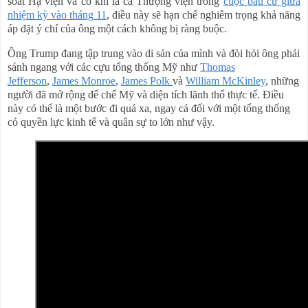
soát Hạ viện và có khi là cả Thượng viện trong
cuộc
bầu
cử
giữa
nhiệm
kỳ
vào
tháng
11
, điều này sẽ hạn chế nghiêm trọng khả năng
áp đặt ý chí của ông một cách không bị ràng buộc.
Ông Trump đang tập trung vào di sản của mình và đòi hỏi ông phải
sánh ngang với các cựu tổng thống Mỹ như
Thomas
Jefferson
,
James
Monroe
,
James
Polk
và
William
McKinley
, những
người đã mở rộng đế chế Mỹ và diện tích lãnh thổ thực tế. Điều
này có thể là một bước đi quá xa, ngay cả đối với một tổng thống
có quyền lực kinh tế và quân sự to lớn như vậy.