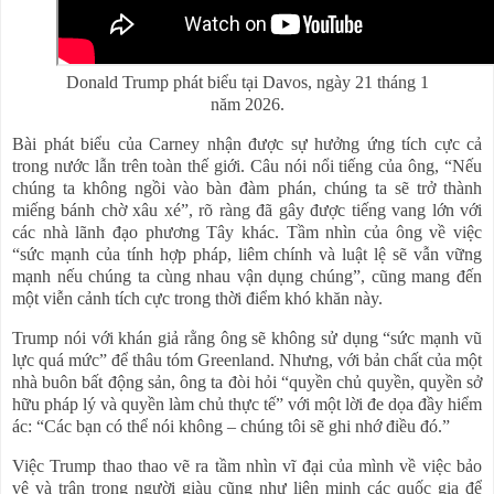
Donald Trump phát biểu tại Davos, ngày 21 tháng 1
năm 2026.
Bài phát biểu của Carney nhận được sự hưởng ứng tích cực cả
trong nước lẫn trên toàn thế giới. Câu nói nổi tiếng của ông, “Nếu
chúng ta không ngồi vào bàn đàm phán, chúng ta sẽ trở thành
miếng bánh chờ xâu xé”, rõ ràng đã gây được tiếng vang lớn với
các nhà lãnh đạo phương Tây khác. Tầm nhìn của ông về việc
“sức mạnh của tính hợp pháp, liêm chính và luật lệ sẽ vẫn vững
mạnh nếu chúng ta cùng nhau vận dụng chúng”, cũng mang đến
một viễn cảnh tích cực trong thời điểm khó khăn này.
Trump nói với khán giả rằng ông sẽ không sử dụng “sức mạnh vũ
lực quá mức” để thâu tóm Greenland. Nhưng, với bản chất của một
nhà buôn bất động sản, ông ta đòi hỏi “quyền chủ quyền, quyền sở
hữu pháp lý và quyền làm chủ thực tế” với một lời đe dọa đầy hiểm
ác: “Các bạn có thể nói không – chúng tôi sẽ ghi nhớ điều đó.”
Việc Trump thao thao vẽ ra tầm nhìn vĩ đại của mình về việc bảo
vệ và trân trọng người giàu cũng như liên minh các quốc gia để