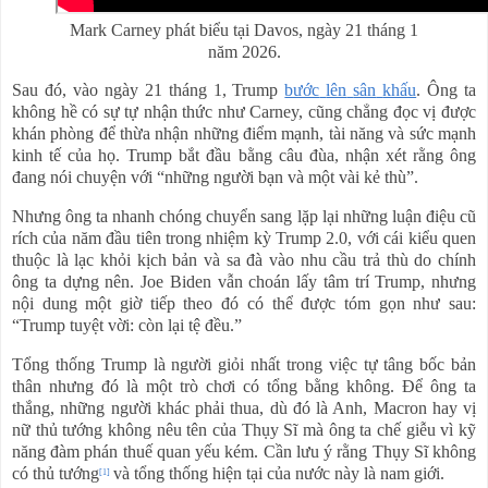
Mark Carney phát biểu tại Davos, ngày 21 tháng 1
năm 2026.
Sau đó, vào ngày 21 tháng 1, Trump
bước
lên
sân
khấu
. Ông ta
không hề có sự tự nhận thức như Carney, cũng chẳng đọc vị được
khán phòng để thừa nhận những điểm mạnh, tài năng và sức mạnh
kinh tế của họ. Trump bắt đầu bằng câu đùa, nhận xét rằng ông
đang nói chuyện với “những người bạn và một vài kẻ thù”.
Nhưng ông ta nhanh chóng chuyển sang lặp lại những luận điệu cũ
rích của năm đầu tiên trong nhiệm kỳ Trump 2.0, với cái kiểu quen
thuộc là lạc khỏi kịch bản và sa đà vào nhu cầu trả thù do chính
ông ta dựng nên. Joe Biden vẫn choán lấy tâm trí Trump, nhưng
nội dung một giờ tiếp theo đó có thể được tóm gọn như sau:
“Trump tuyệt vời: còn lại tệ đều.”
Tổng thống Trump là người giỏi nhất trong việc tự tâng bốc bản
thân nhưng đó là một trò chơi có tổng bằng không. Để ông ta
thắng, những người khác phải thua, dù đó là Anh, Macron hay vị
nữ thủ tướng không nêu tên của Thụy Sĩ mà ông ta chế giễu vì kỹ
năng đàm phán thuế quan yếu kém. Cần lưu ý rằng Thụy Sĩ không
có thủ tướng
và tổng thống hiện tại của nước này là nam giới.
[1]