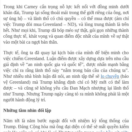
Trong khi Carney cẩn trọng nỗ lực kết nối với đồng minh dưới
khán đài, Trump lại sống thoải mái trong thế giới riêng của ông, nơi
sự ủng hộ – và lãnh thổ có chủ quyền – có thể mua được (ám chỉ
việc Trump đòi mua Greenland – ND), và lòng trung thành là trên
hết. Như mọi khi, Trump đã bóp méo sự thật, gói gọn những thành
công thực tế, khát vọng và quan điểm độc nhất của mình về sự thật
vào một bài ca ngợi bản thân.
Thực tế, ông ta đã quay lại kịch bản của mình để biện minh cho
việc chiếm Greenland. Luận điểm được xây dựng dựa trên nhu cầu
giả định về “an ninh quốc gia và quốc tế”, được nhấn mạnh bằng
việc chỉ ra rằng lãnh thổ này “nằm trong bán cầu của chúng ta”.
Như nhiều nhà bình luận đã nói, an ninh tập thể sẽ
lo
chuyện
(bảo
vệ Greenland) mà Trump khẳng định chỉ có Mỹ mới có thể làm
được – và cũng sẽ không yêu cầu Đan Mạch nhượng lại lãnh thổ
như Trump. Nhưng Trump ngày càng tỏ ra mình không phải là một
người hành động lý trí.
Những tầm nhìn đối lập
Năm tới là năm bước ngoặt đối với nhiệm kỳ tổng thống của
Trump. Đảng Cộng hòa mà ông đại diện có thể sẽ mất quyền kiểm