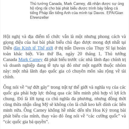
Thủ tướng Canada, Mark Carney, đã nhận được sự ủng
hộ rộng rãi cho bài phát biểu được trình bày bằng cả
tiếng Pháp lẫn tiếng Anh của mình tại Davos. EPA/Gian
Ehrenzeller
Hội nghị và địa điểm tổ chức vẫn là một nhưng phong cách và
giọng điệu của hai bài phát biểu chủ đạo được mong đợi nhất tại
Diễn
đàn
Kinh
tế
Thế
giới
ở thị trấn Davos của Thụy Sĩ lại hoàn
toàn khác biệt. Vào thứ Ba, ngày 20 tháng 1, Thủ tướng
Canada
Mark
Carney
đã phát biểu trước các nhà lãnh đạo chính trị
và doanh nghiệp đang tề tựu tại đó như một người thuộc nhóm
này: một nhà lãnh đạo quốc gia có chuyên môn sâu rộng về tài
chính.
Ông nói về “sự đứt gãy” trong trật tự thế giới và nghĩa vụ của các
quốc gia phải hợp lực thông qua các liên minh phù hợp vì lợi ích
chung. Đó là lời tụng ca chủ nghĩa đa phương, nhưng đồng thời
cũng thừa nhận rằng Mỹ sẽ không còn là chất keo kết dính các liên
minh nữa. Ông Carney không hề nhắc đến tên Hoa Kỳ trong bài
phát biểu của mình, thay vào đó ông nói về “các cường quốc” và
“các quốc gia bá quyền”.