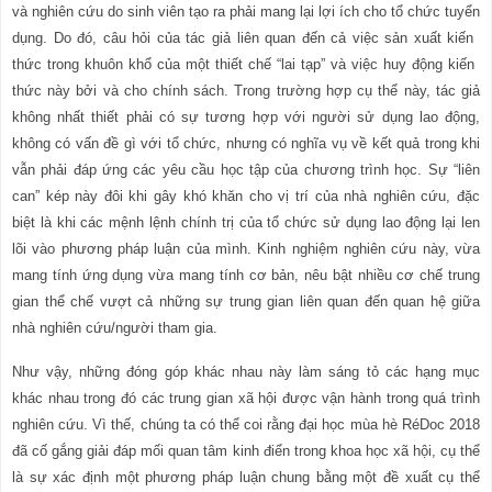
và nghiên cứu do sinh viên tạo ra phải mang lại lợi ích cho tổ chức tuyển
dụng. Do đó, câu hỏi của tác giả liên quan đến cả việc sản xuất kiến
thức trong khuôn khổ của một thiết chế “lai tạp” và việc huy động kiến
thức này bởi và cho chính sách. Trong trường hợp cụ thể này, tác giả
không nhất thiết phải có sự tương hợp với người sử dụng lao động,
không có vấn đề gì với tổ chức, nhưng có nghĩa vụ về kết quả trong khi
vẫn phải đáp ứng các yêu cầu học tập của chương trình học. Sự “liên
can” kép này đôi khi gây khó khăn cho vị trí của nhà nghiên cứu, đặc
biệt là khi các mệnh lệnh chính trị của tổ chức sử dụng lao động lại len
lõi vào phương pháp luận của mình. Kinh nghiệm nghiên cứu này, vừa
mang tính ứng dụng vừa mang tính cơ bản, nêu bật nhiều cơ chế trung
gian thể chế vượt cả những sự trung gian liên quan đến quan hệ giữa
nhà nghiên cứu/người tham gia.
Như vậy, những đóng góp khác nhau này làm sáng tỏ các hạng mục
khác nhau trong đó các trung gian xã hội được vận hành trong quá trình
nghiên cứu. Vì thế, chúng ta có thể coi rằng đại học mùa hè RéDoc 2018
đã cố gắng giải đáp mối quan tâm kinh điển trong khoa học xã hội, cụ thể
là sự xác định một phương pháp luận chung bằng một đề xuất cụ thể