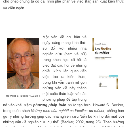
cho phép chúng ta có cái nhìn phê phán về việc (tái) sản xuất kiến
thức
và diễn ngôn.
===========================================
==
====
====
=====
Một vấn đề cơ bản và
ngày càng mang tính thời
sự đối với nhiều nhà
nghiên cứu (nam và nữ)
trong khoa học xã hội là
việc đặt câu hỏi về những
chiều kích liên quan đến
việc tạo ra kiến thức,
trong khi vẫn tránh rút gọn
những vấn đề này thành
một cuộc thảo luận về các
Howard S. Becker (1928-)
phương pháp để tập trung
nó vào khái niệm
phương pháp luận
phức tạp hơn. Howard S. Becker,
trong cuốn sách
Những mẹo của nghề/Les Ficelles du métier
, chẳng hạn
gợi ý những hướng giúp các nhà nghiên cứu “tiến bộ khi họ đối mặt với
những vấn đề nghiên cứu cụ thể” (Becker, 2002, trang 25). Theo hướng