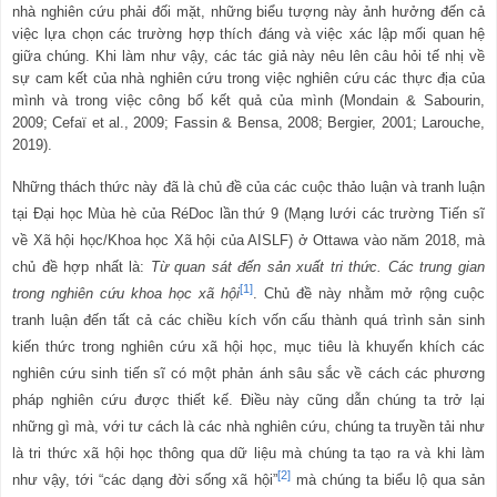
nhà nghiên cứu phải đối mặt, những biểu tượng này ảnh hưởng đến cả
việc lựa chọn các trường hợp thích đáng và việc xác lập mối quan hệ
giữa chúng. Khi làm như vậy, các tác giả này nêu lên câu hỏi tế nhị về
sự cam kết của nhà nghiên cứu trong việc nghiên cứu các thực địa của
mình và trong việc công bố kết quả của mình (Mondain & Sabourin,
2009; Cefaï et al., 2009; Fassin & Bensa, 2008; Bergier, 2001; Larouche,
2019).
Những thách thức này đã là chủ đề của các cuộc thảo luận và tranh luận
tại Đại học Mùa hè của RéDoc lần thứ 9 (Mạng lưới các trường Tiến sĩ
về Xã hội học/Khoa học Xã hội của AISLF) ở Ottawa vào năm 2018, mà
chủ đề hợp nhất là:
Từ quan sát đến sản xuất tri thức.
Các trung gian
[1]
trong nghiên cứu khoa học xã hội
. Chủ đề này nhằm mở rộng cuộc
tranh luận đến tất cả các chiều kích vốn cấu thành quá trình sản sinh
kiến thức trong nghiên cứu xã hội học, mục tiêu là khuyến khích các
nghiên cứu sinh tiến sĩ có một phản ánh sâu sắc về cách các phương
pháp nghiên cứu được thiết kế. Điều này cũng dẫn chúng ta trở lại
những gì mà, với tư cách là các nhà nghiên cứu, chúng ta truyền tải như
là tri
thức xã hội học thông qua dữ liệu mà chúng ta tạo ra và khi làm
[2]
như vậy,
tới “các dạng đời sống xã hội”
mà chúng ta biểu lộ qua sản