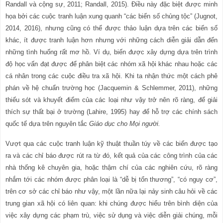
Randall và cộng sự, 2011; Randall, 2015). Điều này đặc biệt được minh
họa bởi các cuộc tranh luận xung quanh “các biến số chủng tộc” (Jugnot,
2014, 2016), nhưng cũng có thể được thảo luận dựa trên các biến số
khác, ít được tranh luận hơn nhưng với những cách diễn giải dẫn đến
những tình huống rất mơ hồ. Ví dụ, biến được xây dựng dựa trên trình
độ học vấn đạt được để phân biệt các nhóm xã hội khác nhau hoặc các
cá nhân trong các cuộc điều tra xã hội. Khi ta nhận thức một cách phê
phán về hệ chuẩn trường học (Jacquemin & Schlemmer, 2011), những
thiếu sót và khuyết điểm của các loại như vậy trở nên rõ ràng, để giải
thích sự thất bại ở trường (Lahire, 1995) hay để hỗ trợ các chính sách
quốc tế dựa trên nguyên tắc
Giáo dục cho M
ọi
người.
Vượt qua các cuộc tranh luận kỹ thuật thuần túy về các biến được tạo
ra và các chỉ báo được rút ra từ đó, kết quả của các công trình của các
nhà thống kê chuyên gia, hoặc thậm chí của các nghiên cứu, rõ ràng
nhắm tới các nhóm được phân loại là “dễ bị tổn thương”, “có nguy cơ”,
trên cơ sở các chỉ báo như vậy, một lần nữa lại nảy sinh câu hỏi về các
trung gian xã hội có liên quan: khi chúng được hiểu trên bình diện của
việc xây dựng các phạm trù, việc sử dụng và việc diễn giải chúng, mỗi