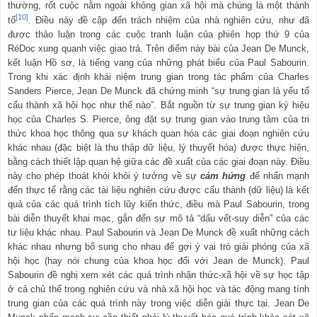
thường, rốt cuộc
nằm ngoài không gian xã hội mà chúng là một thành
[10]
tố
. Điều này đề cập đến trách nhiệm của nhà nghiên cứu, như đã
được thảo luận trong các cuộc tranh luận của phiên họp thứ 9 của
RéDoc xung quanh việc giao trả. Trên điểm này bài của Jean De Munck,
kết luận Hồ sơ, là tiếng vang của những phát biểu của Paul Sabourin.
Trong khi xác định khái niệm trung gian trong tác phẩm của Charles
Sanders Pierce, Jean De Munck đã chứng minh “sự trung gian là yếu tố
cấu thành xã hội học như thế nào”. Bắt nguồn từ sự trung gian ký hiệu
học của Charles S. Pierce, ông đặt sự trung gian vào trung tâm của tri
thức khoa học thông qua sự khách quan hóa các giai đoạn nghiên cứu
khác nhau (đặc biệt là thu thập dữ liệu, lý thuyết hóa) được thực hiện,
bằng cách thiết lập quan hệ giữa các đề xuất của các giai đoạn này. Điều
này cho phép thoát khỏi khỏi ý tưởng về sự
cảm hứng
để nhấn mạnh
đến thực tế rằng các tài liệu nghiên cứu được cấu thành (dữ liệu) là kết
quả của các quá trình tích lũy kiến
thức, điều mà Paul Sabourin, trong
bài diễn thuyết khai mạc, gắn đến sự mô tả “dấu vết-suy diễn” của các
tư liệu khác nhau. Paul Sabourin và Jean De Munck đề xuất những cách
khác nhau nhưng bổ sung cho nhau để gợi ý vai trò giải phóng của xã
hội học (hay nói chung của khoa học đối với Jean de Munck). Paul
Sabourin đề nghị xem xét các quá trình nhận thức-xã hội về sự học tập
ở cả chủ thể trong nghiên cứu và nhà xã hội học và tác động mang tính
trung gian của các quá trình này trong việc diễn giải thực tại. Jean De