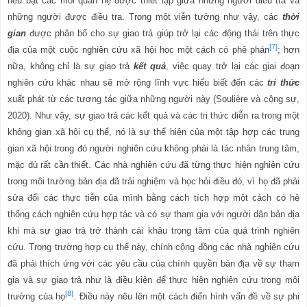
nêu bật các mối quan hệ được thiết lập giữa những người điều tra và
những người được điều tra. Trong một viễn tưởng như vậy, các
thời
gian
được phân bổ cho sự giao trả giúp trở lại các động thái trên thực
[7]
địa của
một cuộc nghiên cứu xã hội học một cách có phê phán
; hơn
nữa, không chỉ là sự giao trả
kết quả
, việc quay trở lại các giai đoạn
nghiên cứu khác nhau sẽ mở rộng lĩnh vực hiểu biết đến các
tri thức
xuất phát từ các tương tác giữa những người này (Soulière và cộng sự,
2020). Như vậy, sự giao trả các kết quả và các tri thức diễn ra trong một
không gian xã hội cụ thể, nó là sự thể hiện của một tập hợp các trung
gian xã hội trong đó người nghiên cứu không phải là tác nhân trung tâm,
mặc dù rất cần thiết. Các nhà nghiên cứu đã từng thực hiện nghiên cứu
trong môi trường bản địa đã trải nghiệm và học hỏi điều đó, vì họ đã phải
sửa đổi các thực tiễn của mình bằng cách tích hợp một cách có hệ
thống cách nghiên cứu hợp tác và có sự tham gia với người dân bản địa
khi mà sự giao trả trở thành cái khâu trọng tâm của quá trình nghiên
cứu. Trong trường hợp cụ thể này, chính cộng đồng các nhà nghiên cứu
đã phải thích ứng với các yêu cầu của chính quyền bản địa về sự tham
gia và sự giao trả như là
điều kiện để thực hiện nghiên cứu trong môi
[8]
trường của họ
. Điều này nêu lên một cách điển hình vấn đề về sự phi