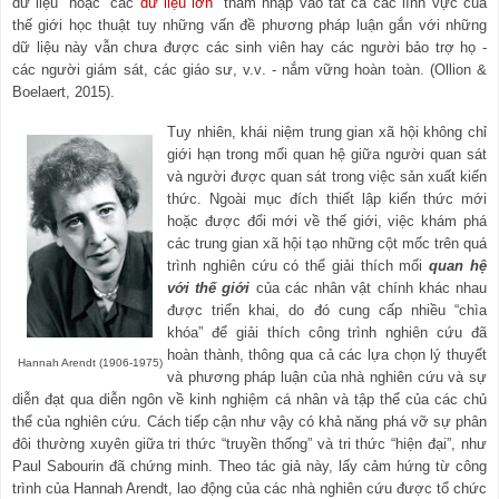
dữ liệu” hoặc “các
dữ liệu lớn
” thâm nhập vào tất cả các lĩnh vực của
thế giới học thuật tuy những vấn đề phương pháp luận gắn với những
dữ liệu này vẫn chưa được các sinh viên hay các người bảo trợ họ -
các người giám sát, các giáo sư, v.v
.
- nắm vững hoàn toàn. (Ollion &
Boelaert, 2015).
Tuy nhiên, khái niệm trung gian xã hội không chỉ
giới hạn trong mối quan hệ giữa người quan sát
và người được quan sát trong việc sản xuất kiến
thức. Ngoài mục đích thiết lập kiến
thức mới
hoặc được đổi mới về thế giới, việc khám phá
các trung gian xã hội tạo những cột mốc trên quá
trình nghiên cứu có thể giải thích mối
quan hệ
với thế giới
của các nhân vật chính khác nhau
được triển khai, do đó cung cấp nhiều “chìa
khóa” để giải thích công trình nghiên cứu đã
hoàn thành, thông qua cả các lựa chọn lý thuyết
Hannah Arendt (1906-1975)
và phương pháp luận của nhà nghiên cứu và sự
diễn đạt qua diễn ngôn về kinh nghiệm cá nhân và tập thể của các chủ
thể của nghiên cứu. Cách tiếp cận như vậy có khả năng phá vỡ sự phân
đôi thường xuyên giữa tri
thức “truyền thống” và tri
thức “hiện đại”, như
Paul Sabourin đã chứng minh. Theo tác giả này, lấy cảm hứng từ công
trình của Hannah Arendt, lao động của các nhà nghiên cứu được tổ chức