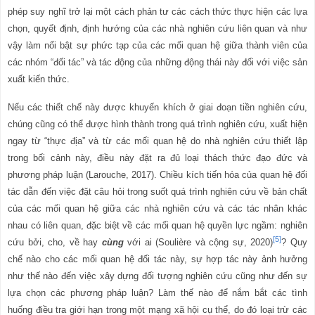
phép suy nghĩ trở lại một cách phản tư các cách thức thực hiện các lựa
chọn, quyết định, định hướng của các nhà nghiên cứu liên quan và như
vậy làm nổi bật sự phức tạp của các mối quan hệ giữa thành viên của
các nhóm “đối tác” và tác động của những động thái này đối với việc sản
xuất kiến thức.
Nếu các thiết chế này được khuyến khích ở giai đoạn tiền nghiên cứu,
chúng cũng có thể được hình thành trong quá trình nghiên cứu, xuất hiện
ngay từ “thực địa” và từ các mối quan hệ do nhà nghiên cứu thiết lập
trong bối cảnh này, điều này đặt ra đủ loại thách thức đạo đức và
phương pháp luận (Larouche, 2017). Chiều kích tiến hóa của quan hệ đối
tác dẫn đến việc đặt câu hỏi trong suốt quá trình nghiên cứu về bản chất
của các mối quan hệ giữa các nhà nghiên cứu và các tác nhân khác
nhau có liên quan, đặc biệt về các mối quan hệ quyền lực ngầm: nghiên
[5]
cứu bởi, cho, về hay
cùng
với ai (Soulière và cộng sự, 2020)
? Quy
chế nào cho các mối quan hệ đối tác này, sự hợp tác này ảnh hưởng
như thế nào đến việc xây dựng đối tượng nghiên cứu cũng như đến sự
lựa chọn các phương pháp luận? Làm thế nào để nắm bắt các tình
huống điều tra giới hạn trong một mạng xã hội cụ thể, do đó loại trừ các