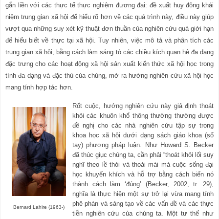
gắn liền với các thực tế thực nghiệm đương đại: đề xuất huy động khái
niệm trung gian xã hội để hiểu rõ hơn về các quá trình này, điều này giúp
vượt qua những suy xét kỹ thuật đơn thuần của nghiên cứu quá giới hạn
để hiểu biết về thực tại xã hội. Tuy nhiên, việc mô tả và phân tích các
trung gian xã hội, bằng cách làm sáng tỏ các chiều kích quan hệ đa dạng
đặc trưng cho các hoạt động xã hội sản xuất kiến thức xã hội học trong
tính đa dạng và đặc thù của chúng, mở ra hướng nghiên cứu xã hội học
mang tính hợp tác hơn.
Rốt cuộc, hướng nghiên cứu này giả định thoát
khỏi các khuôn khổ thông thường thường được
đề nghị cho các nhà nghiên cứu tập sự trong
khoa học xã hội dưới dạng sách giáo khoa (sổ
tay) phương pháp luận. Như Howard S. Becker
đã thúc giục chúng ta, cần phải “thoát khỏi lối suy
nghĩ theo lề thói và thoải mái
mà cuộc sống đại
học khuyến khích và hỗ trợ bằng cách biến nó
thành cách làm
‘
đúng
’
(Becker, 2002, tr. 29),
nghĩa là thực hiện một s
ự
trở lại vừa mang tính
phê phán và sáng tạo về các vấn đề và các thực
Bernard Lahire (1963-)
tiễn nghiên cứu của chúng ta. Một tư thế như