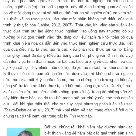
này, cần phải suy nghĩ về cách thức mà các trải nghiệm xã hội hóa (cá
nhân, nghề nghiệp) của những người này đã định hướng quan điểm của
họ về một dạng thực tại xã hội cụ thể (mà họ sẽ nghiên cứu) và xem xét
sự thiết kế phương pháp luận như một phần không thể thiếu của quá
trình lý thuyết hóa (Lahire, 2012, 2007). Thật vậy, khi việc sản xuất kiến
thức dựa trên sự lao động thực nghiệm, lao động này thường có xu
hướng bị rút gọn thành việc “thu thập dữ liệu” tách ra khỏi toàn bộ quá
trình khái niệm hoá đã dẫn đến việc thực hiện nghiên cứu thực địa. Kết
quả của điều này là việc tạo ra các kiểu phân loại thực tại xã hội bằng
những kỹ thuật đa dạng (điều tra bảng câu hỏi, phỏng vấn định tính, v.v.)
dẫn đến việc hình thành hoặc tái tạo các biểu tượng về các nhóm và các
sự kiện xã hội. Tuy nhiên, nếu dữ liệu được tạo ra tách rời khỏi quá trình
lý thuyết hóa mà toàn bộ nghiên cứu dựa vào, thì không chỉ sự nghiên
cứu thực địa mất đi ý nghĩa của nó, mà cả những biểu tượng xã hội này
cũng sẽ tự tách rời khỏi thực tại xã hội mà chúng dựa vào. Do đó, “thực
địa” nghiên cứu tạo nên chính không gian xã hội trong đó những vấn đề
này hiện thực hóa, do đó thu hút mạnh mẽ sự chú ý của các nhà nghiên
cứu, đôi khi gây thiệt thòi cho sự suy nghĩ phương pháp luận sâu sắc
(Stavo-Debauge et al., 2017) mà khái niệm về các
trung gian xã hội
giúp
chúng ta có thể xem xét trong bất kỳ lĩnh vực nào.
Đối với chúng tôi, khái niệm này dường như đặc
biệt thích đáng để nắm bắt các quá trình sản sinh