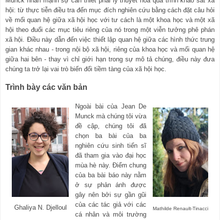
Munck nhấn mạnh sự cần thiết phải lý thuyết hóa quá trình khảo sát xã
hội: từ thực tiễn điều tra đến mục đích nghiên cứu bằng cách đặt câu hỏi
về mối quan hệ giữa xã hội học với tư cách là một khoa học và một xã
hội theo đuổi các mục tiêu riêng của nó trong một viễn tưởng phê phán
xã hội. Điều này dẫn đến việc thiết lập quan hệ giữa các hình thức trung
gian khác nhau - trong nội bộ xã hội, riêng của khoa học và mối quan hệ
giữa hai bên - thay vì chỉ giới hạn trong sự mô tả chúng, điều này đưa
chúng ta trở lại vai trò biến đổi tiềm tàng của xã hội học.
Trình bày các văn bản
Ngoài bài của Jean De
Munck mà chúng tôi vừa
đề cập, chúng tôi đã
chọn ba bài của ba
nghiên cứu sinh tiến sĩ
đã tham gia vào đại học
mùa hè này. Điểm chung
của ba bài báo này nằm
ở sự phản ánh được
gây nên bởi sự gần gũi
của các tác giả với các
Ghaliya N. Djelloul
Mathilde Renault-Tinacci
cá nhân và môi trường