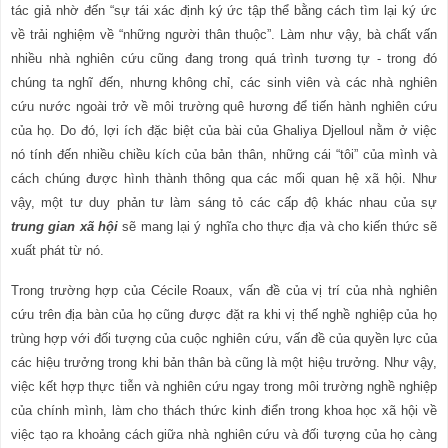
tác giả nhờ đến “sự tái xác định ký ức tập thể bằng cách tìm lại ký ức
về trải nghiệm về “những người thân thuộc”. Làm như vậy, bà chất vấn
nhiều nhà nghiên cứu cũng đang trong quá trình tương tự - trong đó
chúng ta nghĩ đến, nhưng không chỉ, các sinh viên và các nhà nghiên
cứu nước ngoài trở về môi trường quê hương để tiến hành nghiên cứu
của họ. Do đó, lợi ích đặc biệt của bài của Ghaliya Djelloul nằm ở việc
nó tính đến nhiều chiều kích của bản thân, những cái “tôi” của mình và
cách chúng được hình thành thông qua các mối quan hệ xã hội. Như
vậy, một tư duy phản tư làm sáng tỏ các cấp độ khác nhau của sự
trung gian xã hội
sẽ mang lại ý nghĩa cho thực địa và cho kiến
thức sẽ
xuất phát từ nó.
Trong trường hợp của Cécile Roaux, vấn đề của vị trí của nhà nghiên
cứu trên địa bàn của họ cũng được đặt ra khi vị thế nghề nghiệp của họ
trùng hợp với đối tượng của cuộc nghiên cứu, vấn đề của quyền lực của
các hiệu trưởng trong khi bản thân bà cũng là một hiệu trưởng. Như vậy,
việc kết hợp thực tiễn và nghiên cứu ngay trong môi trường nghề nghiệp
của chính mình, làm cho thách thức kinh điển trong khoa học xã hội về
việc tạo ra khoảng cách giữa nhà nghiên cứu và đối tượng của họ càng