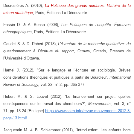
Desrosières A. (2010),
La Politique des grands nombres. Histoire de la
raison statistique
, Paris, Éditions La Découverte.
Fassin D. & A. Bensa (2008),
Les Politiques de l’enquête. Épreuves
ethnographiques
, Paris, Éditions La Découverte.
Gaudet S. & D. Robert (2018),
L’Aventure de la recherche qualitative: du
questionnement à l’écriture du rapport
, Ottawa, Ontario, Presses de
l’Université d’Ottawa.
Hamel J. (2012), “Sur le langage et l’écriture en sociologie. Brèves
considérations théoriques et pratiques à partir de Bourdieu”,
International
Review of Sociology,
vol. 22, n° 2, pp. 365
‑
377.
Hubert M. & S. Louvel (2012), “Le financement sur projet: quelles
conséquences sur le travail des chercheurs?”,
Mouvements
, vol. 3, n°
71, pp. 13-24 [En ligne]
https://www.cairn.info/revue-mouvements-2012-3-
page-13.htm#
.
Jacquemin M. & B. Schlemmer (2011), “Introduction: Les enfants hors