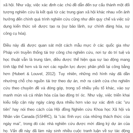
xã hội. Như vậy, việc xác định các chủ đề dẫn đến sự cấu thành một đối
tượng nghiên cứu là kết quả từ các trung gian xã hội khác nhau vốn ảnh
hưởng đến chính quá trình nghiên cứu cũng như đến quy chế và việc sử
dụng kiến
thức sẽ được tạo ra (sự bảo lãnh, sự chính đáng hóa, sự
công cụ hóa).
Điều này đã được quan sát một cách mẫu mực ở các quốc gia như
Pháp với truyền thống tài trợ công cho nghiên cứu, nơi tự do trí tuệ và
học thuật vẫn là trung tâm, điều được thể hiện qua sự lao động mang
tính tập thể hơn và là nơi các nguồn lực được phân phối lại công bằng
hơn (Hubert & Louvel, 2012). Tuy nhiên, những mô hình này đã dần
nhường chỗ cho nguồn tài trợ theo dự án, mở ra cánh cửa cho nghiên
cứu theo chuyên đề và đóng góp, trong số nhiều yếu tố khác, vào sự
manh mún và cá nhân hóa của lao động trí óc. Như vậy, việc triển khai
kiểu tiếp cận này ngày càng dựa nhiều hơn vào sự xác định các “ưu
tiên” hay nói theo cách của Hội đồng Nghiên cứu Khoa học Xã hội và
Nhân văn Canada (SSHRC), là “các lĩnh vực của những thách thức của
ngày mai”, trong đó các nhà nghiên cứu được mời đăng ký dự án của
họ. Vấn đề này đã làm nảy sinh nhiều cuộc tranh luận về sự tác động