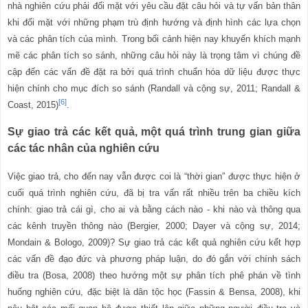
nhà nghiên cứu phải đối mặt với yêu cầu đặt câu hỏi và tự vấn bản thân
khi đối mặt với những phạm trù định hướng và định hình các lựa chọn
và các phân tích của mình. Trong bối cảnh hiện nay khuyến khích mạnh
mẽ các phân tích so sánh, những câu hỏi này là trọng tâm vì chúng đề
cập đến các vấn đề đặt ra bởi quá trình chuẩn hóa dữ liệu được thực
hiện chính cho mục đích so sánh
(Randall và cộng sự, 2011; Randall &
[6]
Coast, 2015)
.
Sự giao trả các kết quả, một quá trình trung gian giữa
các tác nhân của nghiên cứu
Việc giao trả, cho đến nay vẫn được coi là “thời gian” được thực hiện ở
cuối quá trình nghiên cứu, đã bị tra vấn rất nhiều trên ba chiều kích
chính: giao trả cái gì, cho ai và bằng cách nào - khi nào và thông qua
các kênh truyền thông nào (Bergier, 2000; Dayer và cộng sự, 2014;
Mondain & Bologo, 2009)? Sự giao trả các kết quả nghiên cứu kết hợp
các vấn đề đạo đức và phương pháp luận, do đó gắn với chính sách
điều tra (Bosa, 2008) theo hướng một sự phân tích phê phán về tình
huống nghiên cứu, đặc biệt là dân tộc học (Fassin & Bensa, 2008), khi