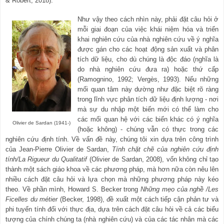
& Robert, 2018).
Như vậy theo cách nhìn này, phải đặt câu hỏi ở
mỗi giai đoạn của việc khái niệm hóa và tri
ể
n
khai nghiên cứu của nhà nghiên cứu về ý nghĩa
được gán cho các hoạt động sản xuất và phân
tích dữ liệu, cho dù chúng là độc đáo (nghĩa là
do nhà nghiên cứu đưa ra) hoặc thứ cấp
(Ramognino, 1992; Vergès, 1993). Nếu những
mối quan tâm này dường như đặc biệt rõ ràng
trong lĩnh vực phân tích dữ liệu định lượng - nơi
mà sự du nhập một biến mới có thể làm cho
các mối quan hệ với các biến khác có ý nghĩa
Olivier de Sardan (1941-)
(hoặc không) - chúng vẫn có thực trong các
nghiên cứu định tính. Về vấn đề này, chúng tôi xin dựa trên công trình
của Jean-Pierre Olivier de Sardan,
Tính chặt chẽ của nghiên cứu định
tính/La Rigueur du Qualitatif
(Olivier de Sardan, 2008), vốn không chỉ tạo
thành một sách giáo khoa về các phương pháp, mà hơn nữa còn nêu lên
nhiều cách đặt câu hỏi và lựa chọn mà những phương pháp này kéo
theo. Về phần mình, Howard S. Becker trong
Những mẹo của nghề /Les
Ficelles du métier
(Becker, 1998), đề xuất một cách tiếp cận phản tư và
phi tuyến tính đối với thực địa, dựa trên cách đặt câu hỏi về cả các biểu
tượng của chính chúng ta (nhà nghiên cứu) và của các tác nhân mà các