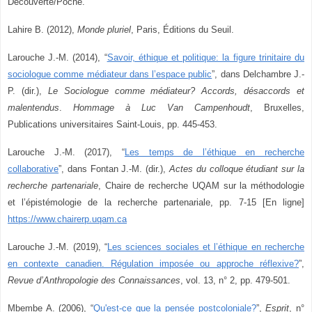
Découverte/Poche.
Lahire B. (2012),
Monde pluriel
, Paris, Éditions du Seuil.
Larouche J.-M. (2014), “
Savoir, éthique et politique: la figure trinitaire du
sociologue comme médiateur dans l’espace public
”
, dans Delchambre J.-
P. (dir.),
Le Sociologue comme médiateur? Accords, désaccords et
malentendus
.
Hommage à Luc Van Campenhoudt
, Bruxelles,
Publications universitaires Saint-Louis, pp. 445-453.
Larouche J.-M. (2017), “
Les temps de l’éthique en recherche
collaborative
”
, dans Fontan J.-M. (dir.),
Actes du colloque étudiant sur la
recherche partenariale
, Chaire de recherche UQAM sur la méthodologie
et l’épistémologie de la recherche partenariale, pp. 7-15 [En ligne]
https://www.chairerp.uqam.ca
Larouche J.-M. (2019), “
Les sciences sociales et l’éthique en recherche
en contexte canadien. Régulation imposée ou approche réflexive?
”
,
Revue d’Anthropologie des Connaissances
, vol. 13, n° 2, pp. 479-501.
Mbembe A. (2006), “
Qu'est-ce que la pensée postcoloniale?
”
,
Esprit
, n°