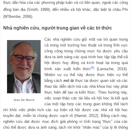
thực dân hóa của các phương pháp luận và có liên quan, ngoài các cộng
đồng bản địa (Smith, 1999), đến nhiều xã hội khác, đặc biệt là châu Phi
(M’Bembe, 2006).
Nhà nghiên cứu, người trung gian về các tri thức
Các nhà nghiên cứu giữ một vai trò quan trọng
cả trong môi trường học thuật và trong lĩnh vực
công cộng trong chừng mực họ được yêu cầu
đưa ra ánh sáng các quá trình học tập tập thể-xã
hội được huy động và
kích hoạt lại trong quá
[9]
trình sản xuất kiến thức
(Larouche, 2014).
Nhiệm vụ cụ thể này được thực hiện cụ thể
bằng cách
mô tả
thực tại được quan sát và các
thao tác diễn dịch mà các nhà khoa học này phải
thực hiện để tạo ra kiến
thức. Theo hướng này,
việc soạn thảo các tài liệu xã hội học là kết quả
Jean De Munck
của một tập hợp các trung gian không thể tách
rời khỏi việc phân tích các sự kiện xã hội được các nhà xã hội học
truyền đạt, miễn là chúng được vạch rõ (Hamel, 2012). Bằng cách này,
nghiên cứu đạt được mục đích giải phóng vì tình trạng “thực” của các
chủ thể được đưa ra ánh sáng, tách rời khỏi “nhãn mác” của lý lẽ thông