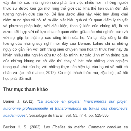
vậy đòi hỏi các nhà nghiên cứu phải làm việc nhiều hơn, những người
thực sự được kêu gọi mở rộng thế giới các khả thể liên quan đến đối
tượng nghiên cứu của họ. Để làm được điều này, việc huy động khái
niệm trung gian xã hội tỏ ra đặc biệt hiệu quả cả từ quan điểm lý thuyết
và phương pháp luận, với điều kiện, theo ý kiến
của chúng tôi, là nó
được kết hợp với nỗ lực chia sẻ quan điểm giữa các nhà nghiên cứu và
với sự gộp lại thật sự các công trình của họ. Vả lại, đây cũng là đối
tượng của những suy nghĩ mới đây của Bernard Lahire chỉ ra những
nguy cơ gắn liền với tình trạng siêu chuyên môn hóa tri thức hiện nay đã
khiến nhiều nhà nghiên cứu tự cô lập mình, tự xác định mình thông qua
của những khung cơ sở đặc thù thay vì bắt tréo những kinh nghiệm
trong quá khứ của họ với những thực tiễn hiện tại của họ cả về mặt cá
nhân và tập thể (Lahire, 2012). Cả một thách thức mà, đặc biệt, xã hội
học phải đối mặt.
Thư mục tham khảo
Barrier J. (2011), “
La science en projets: financements sur projet,
autonomie professionnelle et transformations du travail des chercheurs
académiques
”
, Sociologie du travail, vol. 53, n° 4, pp. 515-536
Becker H. S. (2002),
Les Ficelles du métier. Comment conduire sa