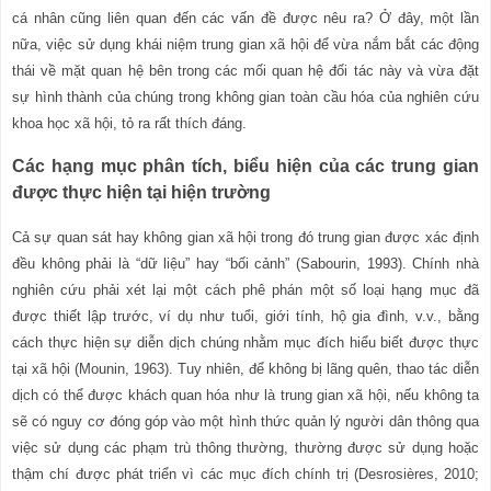
cá nhân cũng liên quan đến các vấn đề được nêu ra? Ở đây, một lần
nữa, việc sử dụng khái niệm trung gian xã hội để vừa nắm bắt các động
thái về mặt quan hệ bên trong các mối quan hệ đối tác này và vừa đặt
sự hình thành của chúng trong không gian toàn cầu hóa của nghiên cứu
khoa học xã hội, tỏ ra rất thích đáng.
Các hạng mục phân tích, biểu hiện của các trung gian
được thực hiện tại hiện trường
Cả sự quan sát hay không gian xã hội trong đó trung gian được xác định
đều không phải là “dữ liệu” hay “bối cảnh” (Sabourin, 1993). Chính nhà
nghiên cứu phải xét lại một cách phê phán một số loại hạng mục đã
được thiết lập trước, ví dụ như tuổi, giới tính, hộ gia đình, v.v.
,
bằng
cách thực hiện sự diễn dịch chúng nhằm mục đích hiểu biết được thực
tại xã hội (Mounin, 1963). Tuy nhiên, để không bị lãng quên, thao tác diễn
dịch có thể được khách quan hóa như là trung gian xã hội, nếu không ta
sẽ có nguy cơ đóng góp vào một hình thức quản lý người dân thông qua
việc sử dụng các phạm trù thông thường, thường được sử dụng hoặc
thậm chí được phát triển vì các mục đích chính trị (Desrosières, 2010;