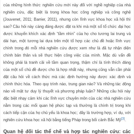
của những hình thức nghiên cứu mới này đối với nghề nghiệp của nhà
nghiên cứu, đặc biệt là trong khoa học công nghiệp và công nghệ
(Jouvenet, 2011; Barrier, 2011), nhưng còn lĩnh vực khoa học xã hội thì
sao? Câu hỏi này càng đáng được đặt ra khi mà một số tổ chức đại học
được khuyến khích xác định “tầm nhìn” của họ cho tương lai trung và
dài hạn, một tương lai dựa trên một tổ hợp các chủ đề hoặc lĩnh vực
chính trong đó mỗi nhà nghiên cứu được xem như là đã tự nhận diện
chính bản thân và sẽ thực hiện công việc của mình. Mặc dù vấn đề
không phải là tranh cãi về tầm quan trọng, thậm chí là tính thích đáng
của một số chủ đề được cho là hợp nhất này, nhưng cũng vẫn cần phải
đặt câu hỏi về cách thức mà các định hướng này được xác định và
chính thức hóa. Theo quy trình nào, trung gian nào? Và những tác động
nào về mặt tư duy lý thuyết và phương pháp luận? Những câu hỏi này
đặc biệt nhạy cảm khi các lĩnh vực chuyên môn của các nhà nghiên cứu
nằm trong các mối quan hệ phức tạp và thường là chính trị trong khi
cách tiếp cận của họ chủ yếu là khoa học; đây là trường hợp, ví dụ, với
[3]
nghiên cứu khoa học xã hội
bằng tiếng Pháp trong bối cảnh Bắc Mỹ
.
Quan hệ đối tác thể chế và hợp tác nghiên cứu: các