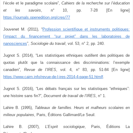
l’école et le paradigme scolaire”,
Cahiers de la recherche sur l’éducation
et les savoirs
, n° 10, pp. 7-28 [En ligne]
https://journals.openedition.org/cres/77
Jouvenet M. (2011), “
Profession scientifique et instruments politiques:
l’impact du financement “sur projet” dans les laboratoires de
nanosciences
”
,
Sociologie du travail
, vol. 53, n° 2, pp. 240.
Jugnot S. (2014), “Les statistiques ethniques outillent des politiques de
quotas plutôt que la connaissance des discriminations: l’exemple
canadien”,
Revue de l’IRES
, vol. 4, n° 83, pp. 51-84 [En ligne]
https://www.cairn.info/revue-de-l-ires-2014-4-page-51.htm#
.
Jugnot S. (2016), “Les débats français sur les statistiques “ethniques”:
une histoire sans fin?”,
Document de travail de l’IRES
, n° 1.
Lahire B. (1995),
Tableaux de familles. Heurs et malheurs scolaires en
milieux populaires
, Paris, Éditions Gallimard/Le Seuil.
Lahire B. (2007),
L’Esprit sociologique
, Paris, Éditions La