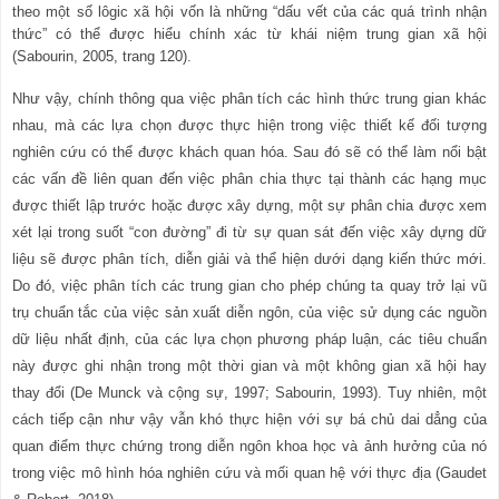
theo một số lôgic xã hội vốn là những “dấu vết của các quá trình nhận
thức” có thể được hiểu chính xác từ khái niệm trung gian xã hội
(Sabourin, 2005, trang 120).
Như vậy, chính thông qua việc phân tích các hình thức trung gian khác
nhau, mà các lựa chọn được thực hiện trong việc thiết kế đối tượng
nghiên cứu có thể được khách quan hóa. Sau đó sẽ có thể làm nổi bật
các vấn đề liên quan đến việc phân chia thực tại thành các hạng mục
được thiết lập trước hoặc được xây dựng, một sự phân chia được xem
xét lại trong suốt “con đường” đi từ sự quan sát đến việc xây dựng dữ
liệu sẽ được phân tích, diễn giải và thể hiện dưới dạng kiến
thức mới.
Do đó, việc phân tích các trung gian cho phép chúng ta quay trở lại vũ
trụ chuẩn tắc của việc sản xuất diễn ngôn, của việc sử dụng các nguồn
dữ liệu nhất định, của các lựa chọn phương pháp luận, các tiêu chuẩn
này được ghi nhận trong một thời gian và một không gian xã hội hay
thay đổi (De Munck và cộng sự, 1997; Sabourin, 1993). Tuy nhiên, một
cách tiếp cận như vậy vẫn khó thực hiện với sự bá chủ dai dẳng của
quan điểm thực chứng trong diễn ngôn khoa học và ảnh hưởng của nó
trong việc mô hình hóa nghiên cứu và mối quan hệ với thực địa (Gaudet