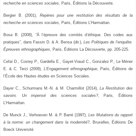
recherche en sciences sociales
, Paris, Éditions la Découverte.
Bergier B. (2001),
Repères pour une restitution des résultats de la
recherche en sciences sociales
, Paris, Éditions L’Harmattan.
Bosa B. (2008), “À l’épreuve des comités d’éthique. Des codes aux
pratiques”, dans Fassin D. & A. Bensa (dir.),
Les Politiques de l’enquête.
Épreuves ethnographiques
, Paris, Éditions La Découverte, pp. 205-225.
Cefaï D., Costey P., Gardella E., Gayet-Viaud C., Gonzalez P., Le Méner
E. & C. Terzi (2009),
L’Engagement ethnographique
, Paris, Éditions de
l’École des Hautes études en Sciences Sociales.
Dayer C., Schurmans M.-N. & M. Charmillot (2014),
La Restitution des
savoirs. Un impensé des sciences sociales?
, Paris, Éditions
L’Harmattan.
De Munck J., Verhoeven M. & P. Barré (1997),
Les Mutations du rapport
à la norme: un changement dans la modernité
?, Bruxelles, Éditions De
Boeck Université.