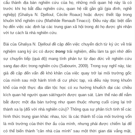
cấu thành địa bàn nghiên cứu của họ, những mối quan hệ này là có
trước khi họ bắt đầu nghiên cứu, quan hệ rất gần gũi (gia đình, nghề
nghiệp) (Ghaliya N. Djelloul, Cécile Roaux) hoặc được thiết lập trong
khuôn khổ nghiên cứu (Mathilde Renault-Tinacci). Điều này đặc biệt dẫn
họ đến việc xác định lại các trung gian xã hội trong đó họ
được
ghi nhận
với tư cách là nhà nghiên cứu.
Bài của Ghaliya N. Djelloul đề cập đến việc chuyển dịch từ ký ức về trải
nghiệm sang ký ức có được
trong
trải nghiệm, điều làm ta gợi nhớ đến
sự chuyển tiếp (quá độ) mang tính phản tư từ đạo đức về nghiên cứu
sang đạo đức trong nghiên cứu (Sabourin, 2009). Trong suy nghĩ này, tác
giả đề cập đến vấn đề khó khăn của việc quay trở lại môi trường gốc
của mình sau một hành trình di cư phức tạp, và điều này trong khuôn
khổ của một thực địa dân tộc học có xu hướng khuếch đại các chiều
kích quan hệ người quan sát/người được quan sát. Làm thế nào để nắm
bắt được một địa bàn tưởng như quen thuộc nhưng cuối cùng lại trở
thành xa lạ (đối với nhà nghiên cứu)? Thông qua sự phân tích tinh tế các
hình thức trung gian khác nhau, tức là các thành tố của môi trường vốn
là môi trường của thời thơ ấu của mình, nhưng phải được chiếm lại để
có thể biến thành “căn nhà của mình”
sau một thời gian dài vắng mặt,