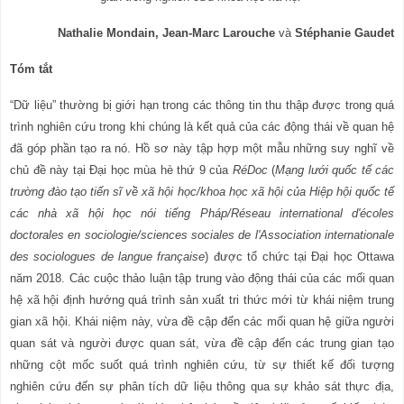
Nathalie Mondain, Jean-Marc Larouche
và
Stéphanie Gaudet
Tóm tắt
“Dữ liệu” thường bị giới hạn trong các thông tin thu thập được trong quá
trình nghiên cứu trong khi chúng là kết quả của các động thái về quan hệ
đã góp phần tạo ra nó. Hồ sơ này tập hợp một mẫu những suy nghĩ về
chủ đề này tại Đại học mùa hè thứ 9 của
RéDoc
(
Mạng lưới quốc tế các
trường đào tạo tiến sĩ về xã hội học/khoa học xã hội của Hiệp hội quốc tế
các nhà xã hội học nói tiếng Pháp/Réseau international d'écoles
doctorales en sociologie/sciences sociales de l'Association internationale
des sociologues de langue française
) được tổ chức tại Đại học Ottawa
năm 2018. Các cuộc thảo luận tập trung vào động thái của các mối quan
hệ xã hội định hướng quá trình sản xuất tri thức mới từ khái niệm trung
gian xã hội. Khái niệm này, vừa đề cập đến các mối quan hệ giữa người
quan sát và người được quan sát, vừa đề cập đến các trung gian tạo
những cột mốc suốt quá trình nghiên cứu, từ sự thiết kế đối tượng
nghiên cứu đến sự phân tích dữ liệu thông qua sự khảo sát thực địa,