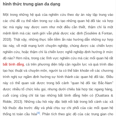
hình thức trung gian đa dạng
Một trong những hệ quả của nghiên cứu theo dự án này tập trung vào
các chủ đề cụ thể nằm trong sự cấu tạo những quan hệ đối tác và hợp
tác mà ngày nay được xem như một điều cần thiết, thậm chí là một
mệnh lệnh mà các ranh giới vẫn phải được xác định (Soulière & Fontan,
2018). Thật vậy, những thực tiễn tiềm ẩn nào hướng dẫn những sự hợp
tác này, về mặt mạng lưới chuyên nghiệp, chúng được các chiến lược
nghiên cứu, hoặc thậm chí là chiến lược nghề nghiệp định hướng ở mức
độ nào? Hơn nữa, trong các lĩnh vực nghiên cứu mà các mối quan hệ rất
bất bình đẳng
, cả trên phương diện tiếp cận nguồn lực và quá trình đào
tạo học thuật và chuyên môn, người ta có thể băn khoăn về các chương
trình nghị sự ngầm định hướng sự hình thành các quan hệ đối tác. Điều
này có thể quan sát được trong bối cảnh “quan hệ đối tác Bắc-Nam”
được nhiều tổ chức kêu gọi, nhưng dưới chiêu bài hợp tác ngang hàng,
cuối cùng cũng chỉ tái tạo những bất bình đẳng hiện có (Ouattara &
Ridde, 2013). Những câu hỏi này đặc biệt nổi bật trong bối cảnh các xã
hội thuộc địa trước đây và
phải chịu sự chi phối của các mối quan hệ
[4]
thống trị toàn cầu hóa
. Phân tích theo g
ó
c độ của các trung gian cho