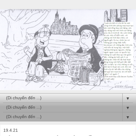
▼
▼
▼
19.4.21