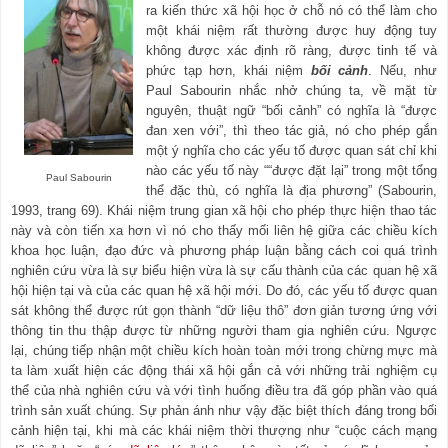
ra kiến thức xã hội học ở chỗ nó có thể làm cho
một khái niệm rất thường được huy động tuy
không được xác định rõ ràng, được tinh tế và
phức tạp hơn, khái niệm
bối cảnh
. Nếu, như
Paul Sabourin nhắc nhở chúng ta, về mặt từ
nguyên, thuật ngữ “bối cảnh” có nghĩa là “được
đan xen với”, thì theo tác giả, nó cho phép gắn
một ý nghĩa cho các yếu tố được quan sát chỉ khi
nào các yếu tố này ““được đặt lại” trong một tổng
Paul Sabourin
thể đặc thù, có nghĩa là địa phương” (Sabourin,
1993, trang 69). Khái niệm trung gian xã hội cho phép thực hiện thao tác
này và còn tiến xa hơn vì nó cho thấy mối liên hệ giữa các chiều kích
khoa học luận, đạo đức và phương pháp luận bằng cách coi quá trình
nghiên cứu vừa là sự biểu hiện vừa là sự cấu thành của các quan hệ xã
hội hiện tại và của các quan hệ xã hội mới. Do đó, các yếu tố được quan
sát không thể được rút gọn thành “dữ liệu thô” đơn giản tương ứng với
thông tin thu thập được từ những người tham gia nghiên cứu. Ngược
lại, chúng tiếp nhận một chiều kích hoàn toàn mới trong chừng mực mà
ta làm xuất hiện các động thái xã hội gắn cả với những trải nghiệm cụ
thể của nhà nghiên cứu và với tình huống điều tra đã góp phần vào quá
trình sản xuất chúng. Sự phản ánh như vậy đặc biệt thích đáng trong bối
cảnh hiện tại, khi mà các khái niệm thời thượng như “cuộc cách mạng