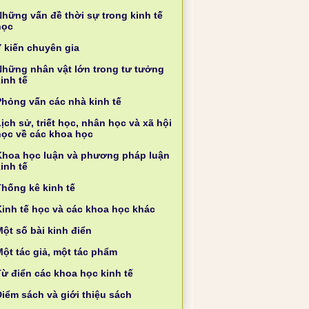
Những vấn đề thời sự trong kinh tế
học
Ý kiến chuyên gia
Những nhân vật lớn trong tư tưởng
inh tế
Phỏng vấn các nhà kinh tế
ịch sử, triết học, nhân học và xã hội
học về các khoa học
Khoa học luận và phương pháp luận
inh tế
Thống kê kinh tế
Kinh tế học và các khoa học khác
ột số bài kinh điển
Một tác giả, một tác phẩm
Từ điển các khoa học kinh tế
Điểm sách và giới thiệu sách