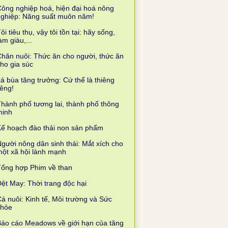
ông nghiệp hoá, hiện đại hoá nông
nghiệp: Năng suất muôn năm!
ôi tiêu thụ, vậy tôi tồn tại: hãy sống,
àm giàu,...
hăn nuôi: Thức ăn cho người, thức ăn
ho gia súc
á bùa tăng trưởng: Cứ thể là thiêng
iêng!
hành phố tương lai, thành phố thông
minh
ế hoạch đào thải non sản phẩm
gười nông dân sinh thái: Mắt xích cho
ột xã hội lành mạnh
Tổng hợp Phim về than
ệt May: Thời trang độc hại
á nuôi: Kinh tế, Môi trường và Sức
khỏe
áo cáo Meadows về giới hạn của tăng