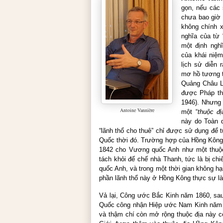
gọn, nếu các 
chưa bao giờ l
không chính x
nghĩa của từ 
một định nghĩ
của khái niệm
lịch sử diễn 
mơ hồ tương t
Quảng Châu L
được Pháp th
1946). Nhưng 
Antoine Vannière
một “
thuộc đị
này do Toàn 
“lãnh thổ cho thuê” chỉ được sử dụng để 
Quốc thời đó. Trường hợp của Hồng Kông
1842 cho Vương quốc Anh như một thuộc 
tách khỏi đế chế nhà Thanh, tức là bị ch
quốc Anh, và trong một thời gian không hạn
phần lãnh thổ này ở Hồng Kông thực sự là
Vả lại, Công ước Bắc Kinh năm 1860, sau 
Quốc công nhận Hiệp ước Nam Kinh năm 
và thậm chí còn mở rộng thuộc địa này 