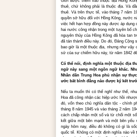
Giới được thêm vào thuộc địa Hồng Kôn
thuê, chứ không phải là thuộc địa. Và d
thuê. Và trên thực tế, vào tháng 7 năm 
quyền sở hữu đối với Hồng Kông, nước nà
việc hết hạn hợp đồng này được áp dụng c
hai nước công nhận trong một tuyên bố ch
nguyên thủy của Hồng Kông đã hòa tan tr
đã tán thành điều này. Do đó, Đảng Cộng
bao giờ là một thuộc địa, nhưng như vậy 
sử của sự chiếm hữu này, từ năm 1842 đ
Có thể nói, định nghĩa một thuộc địa t
ngữ này sang một ngôn ngữ khác. Như
Nhân dân Trung Hoa phủ nhận sự thực 
ước bất bình đẳng nào được ký kết trư
Nếu ta muốn thì có thể nghĩ như thế, nh
Hoa đã công nhận các hiệp ước hồi nhượ
đó, vốn theo chủ nghĩa dân tộc - chính
tháng 8 năm 1945 và vào tháng 2 năm 194
cách chấp nhận một số và từ chối một số
kết giữa một bên mạnh và một bên yếu
ngày hôm nay, điều đó không có gì là s
quốc tế. Không có một định nghĩa nào về t