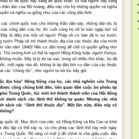
nhau từ đế quốc này sang đế quốc khác, từ loại người này sang
 thần dân của Nữ hoàng, điều này cho họ những quyền và nghĩa
quyền và nghĩa vụ giống như của các công dân Anh.
u các chính quốc trao cho những thần dân này, những dân tộc bị
của công dân của họ, thì cuối cùng họ sẽ bị tràn ngập bởi số
 Đây là điều mà một số người Pháp về cơ bản đã lo sợ trước
ằng nước Pháp sẽ trở thành thuộc địa của các thuộc địa của mình
diễn văn năm 1946)! Nếu cư dân trong đế chế có quyền giống như
ó, Thủ tướng Anh có thể là người Hồng Kông hoặc người Kenya,
hông muốn. Đây là lý do tại sao, trong số nhiều thứ khác, họ đã
quốc, một ngày nào đó, không bị áp đảo bởi cư dân của các thuộc
oá các “chủng tộc”, như người ta nói lúc bấy giờ.
uộc địa hóa” Hồng Kông của họ, các nhà nghiên cứu Trung
 được công chúng biết đến, liên quan đến cuộc bỏ phiếu tại
phủ Trung Quốc, lúc mới trở thành thành viên của Hội đồng
hỏi danh sách các lãnh thổ không tự quản. Nhưng các nhà
nh sách các “
lãnh thổ thuộc địa
”. Một lần nữa, điều này có
y không?
háp quốc tế. Mục đích của việc rút Hồng Kông và Ma Cao ra khỏi
ỏi độc lập có thể xảy ra, và cho phép các lãnh thổ này một ngày
c Trung Quốc. Rõ ràng có một ý đồ chính trị che giấu cuộc đấu