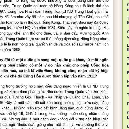
g, phần mở rộng này được nhượng lại dưới dạng lãnh thổ cho
C
ần dần, Trung Quốc coi toàn bộ Hồng Kông như là lãnh thổ cho
1997,
Cộng hòa Nhân dân Trung Hoa (CHND Trung Hoa)
giành lại
y đã làm như vậy 99 năm sau khi nhượng lại Tân Giới, như thể
T
ho toàn bộ lãnh thổ của Hồng Kông. Thật vậy, điều này đã được
l
ung ký trước LHQ vào năm 1984. Điều này có nghĩa là thuộc địa
C
ong quy chế lãnh thổ cho thuê, và, ở đâu đấy, Vương quốc Anh
c
 sản Trung Quốc thực sự có thể khẳng định rằng Hồng Kông chưa
có lẽ là nôn nóng giải quyết vấn đề và xóa sổ sáu mươi năm lịch
L
l
ến năm 1898.
T
hay đổi từ một quốc gia sang một quốc gia khác, từ một ngôn
ng phải chăng có một lý do nào khác cho phép Cộng hòa
dân hóa, cụ thể là việc Đảng không công nhận bất kỳ hiệp
K
ớc khi chế độ Cộng Hòa được thành lập vào năm 1911?
N
m
ưng trong trường hợp này, điều đáng ngạc nhiên là CHND Trung
ng đã được đàm phán giữa Nhà nước Trung Quốc vào thời điểm
 phủ của Tưởng Giới Thạch - và Pháp về Quảng Châu Loan, vào
6. Đây là một cách để cắt xén trong những hiệp ước này, bằng
D
 khác... Những hiệp ước bất bình đẳng này, cuối cùng được ký
C
 vào thế kỷ 19, CHND Trung Hoa không muốn công nhận chúng
ốc cả. Nhưng đây là một cách đọc không đối xứng các hiệp ước
huật ngữ “thuộc địa”, giống như một định lý, vừa không thể bị vi
B