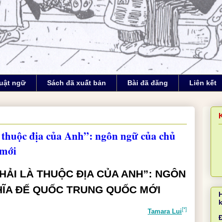
uật ngữ
Sách đã xuất bản
Bài đã đăng
Liên kết
thuộc địa của Anh”: ngôn ngữ của chủ
 mới
ẢI LÀ THUỘC ĐỊA CỦA ANH”: NGÔN
ĨA ĐẾ QUỐC TRUNG QUỐC MỚI
[*]
Tamara Lui
Đ