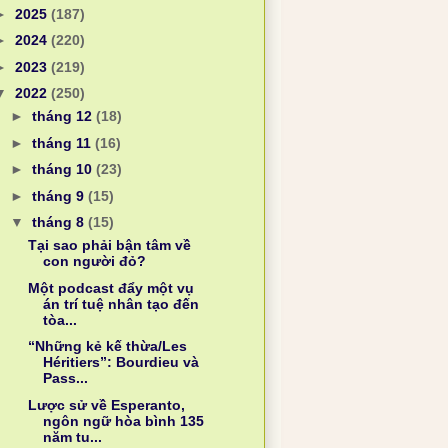
►
2025
(187)
►
2024
(220)
►
2023
(219)
▼
2022
(250)
►
tháng 12
(18)
►
tháng 11
(16)
►
tháng 10
(23)
►
tháng 9
(15)
▼
tháng 8
(15)
Tại sao phải bận tâm về
con người đỏ?
Một podcast đẩy một vụ
án trí tuệ nhân tạo đến
tòa...
“Những kẻ kế thừa/Les
Héritiers”: Bourdieu và
Pass...
Lược sử về Esperanto,
ngôn ngữ hòa bình 135
năm tu...