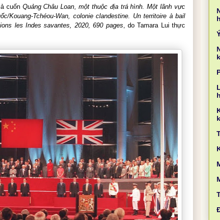
giả cuốn
Quảng Châu Loan
,
một thuộc địa trá hình. Một lãnh vực
/Kouang-Tchéou-Wan, colonie clandestine. Un territoire à bail
tions les Indes savantes, 2020, 690 pages
, do Tamara Lui thực
k
L
k
M