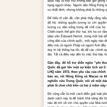
quốc này là mọi thứ không bao giờ giống 
hạng người khác. Người dân Hồng Kông là
vụ nhất định, nhưng không phải là những 
Để hiểu rõ vấn đề, cần phải thấy rằng nế
đô hộ, những quyền tương tự với quyền 
lượng cư dân sống trong đế chế của họ.
Chiến tranh thế giới thứ hai, khi họ sợ r
(đạo văn Édouard Herriot, trong một bài 
công dân của chính quốc, một ngày nào đ
điều mà cả người Pháp và người Anh đều k
duy trì hệ thống hai tốc độ để các chính 
địa. Tất cả điều này đến từ
việc thứ bậc h
Gần đây, để hỗ trợ diễn ngôn “phi th
Quốc đã gợi lên một sự kiện lịch sử ít
LHQ năm 1972, theo yêu cầu của chính 
bảo an, rút Hồng K
ô
ng và Macao ra k
nghiên cứu Trung Quốc nói về một da
phải là chơi chữ trên cả hai ý niệm nà
Đó cũng vẫn là một cách diễn giải luật p
danh sách này là để tránh khả năng đòi h
nào đó trở về với chủ quyền của Nhà nướ