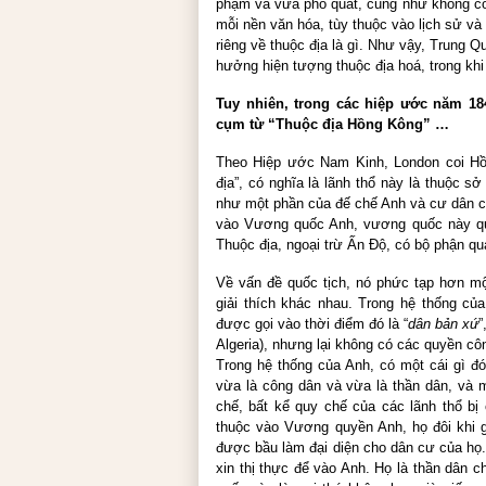
phạm và vừa phổ quát, cũng như không có 
mỗi nền văn hóa, tùy thuộc vào lịch sử và
riêng về thuộc địa là gì. Như vậy, Trung 
hưởng hiện tượng thuộc địa hoá, trong khi 
Tuy nhiên, trong các hiệp ước năm 18
cụm từ “Thuộc địa Hồng Kông” …
Theo Hiệp ước Nam Kinh, London coi Hồ
địa”, có nghĩa là lãnh thổ này là thuộc 
như một phần của đế chế Anh và cư dân củ
vào Vương quốc Anh, vương quốc này qu
Thuộc địa, ngoại trừ Ấn Độ, có bộ phận qu
Về vấn đề quốc tịch, nó phức tạp hơn m
giải thích khác nhau. Trong hệ thống củ
được gọi vào thời điểm đó là “
dân bản xứ
”
Algeria), nhưng lại không có các quyền c
Trong hệ thống của Anh, có một cái gì đ
vừa là công dân và vừa là thần dân, và m
chế, bất kể quy chế của các lãnh thổ b
thuộc vào Vương quyền Anh, họ đôi khi 
được bầu làm đại diện cho dân cư của họ.
xin thị thực để vào Anh. Họ là thần dân 