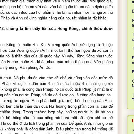
một cách giải thích duy nhất về ý niệm thuộc địa. Mỗi quốc gia,
t
 mối quan hệ của nó với các văn bản quốc tế, có cách định nghĩa
Quốc có cách đọc của họ, phần vì họ là nạn nhân hơn là người thụ
Pháp và Anh có định nghĩa riêng của họ, tất nhiên là rất khác.
N
t
42, chúng ta tìm thấy tên của Hồng Kông, chính thức dưới
T
c
ng Kông là thuộc địa. Khi Vương quốc Anh sử dụng từ “thuộc
T
sở hữu của Vương quyền Anh, một lãnh thổ hải ngoại được cai trị
a nó là thần dân của đế quốc này. Vì vậy, Hồng Kông phụ thuộc
Đ
ản lý các thuộc địa khác nhau của mình thông qua Văn phòng
ản lý riêng, Văn phòng Ấn Độ.
B
ột chút. Nó phụ thuộc vào các đế chế và cũng vào các mức độ
C
a Pháp, ví dụ, cư dân bản địa của các thuộc địa, những người
, không phải là công dân Pháp: họ có quốc tịch Pháp (ít nhất là ở
ông dân của người Pháp, và do đó được coi là công dân hạng hai.
ó tương tự: người Anh phân biệt giữa một bên là công dân Anh,
ột bên chỉ là thần dân của Nữ hoàng trong phần còn lại của đế
ị chiếm đóng. Trong trường hợp này, những người bị đô hộ phụ
giữ hệ thống bầu cử của riêng mình và một số thậm chí có thể
 Họ có thể đi du lịch trong phạm vi của Đế quốc Anh, nhưng phải
chứ không phải là công dân Anh. Điều phức tạp trong hệ thống đế