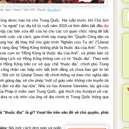
ông, ngày 1 tháng 7 năm 1997. (Nguồn:
Bloomberg
)
ông được trao trả cho Trung Quốc. Hai tuần trước khi Chủ tịch
n “ra ngoài” Lục địa kể từ cuối năm 2019 và thời điểm bắt đầu
đại
 nộp các bản sửa đổi của họ cho các cơ quan chức năng để bắt
một cuộc cải cách, giáo trình này mang tên “Quyền Công dân và
rung học đã thay thế cho giáo trình “Nghiên cứu Tự do” (“Liberal
 rõ ràng rằng “Hồng Kông không phải là thuộc địa của Anh”. Trước
 xóa cụm từ “Hồng Kông là thuộc địa của Anh”, và phiên bản cô
 tàng Lịch sử Hồng Kông không còn có từ “thuộc địa”. Theo một
ị Hồng Kông trên cơ sở quy chế “thuộc địa”, chính phủ Trung
g công nhận các hiệp ước bất bình đẳng và chưa bao giờ từ bỏ
. Đối với tờ
Global Times
rất chính thống và theo chủ nghĩa dân
ình giảng dạy sẽ cho phép “
một số giáo viên không còn truyền tải
i lầm và độc hại nữa
”. Nhà sử học Antoine Vannière, tác giả của
ủa Pháp ở miền nam Trung Quốc, giải thích cho Asialyst về các
đưa ra cái nhìn của ông về địa chính trị Trung Quốc thông qua
à “thuộc địa” là gì? Vượt lên trên vấn đề về chủ quyền, phải
ière:
Nói một cách đơn giản và ngắn