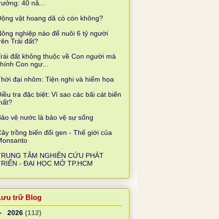
rưởng: 40 nă...
Động vật hoang dã có còn không?
ông nghiệp nào để nuôi 6 tỷ người
rên Trái đất?
rái đất không thuộc về Con người mà
hính Con ngư...
hời đại nhôm: Tiện nghi và hiểm họa
iều tra đặc biệt: Vì sao các bãi cát biến
mất?
ảo vệ nước là bảo vệ sự sống
ây trồng biến đổi gen - Thế giới của
Monsanto
TRUNG TÂM NGHIÊN CỨU PHÁT
TRIỂN - ĐẠI HỌC MỞ TP.HCM
Lưu trữ Blog
►
2026
(112)