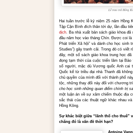
Lễ trao trả Hồng K
Hai tuần trước lễ kỷ niệm 25 năm Hồng K
Tập Cận Bình đích thân tới dự, lần đầu tiê
dịch
. Ba nhà xuất bản sách giáo khoa đã
đầu năm học vào tháng Chín. Được coi là 
Phát triển Xã hội” và dành cho học sinh t
Studies”) gây tranh cãi. Trong đó có viết
đây, một số sách giáo khoa trung học đã
đọng tạm thời của cuộc triển lãm tại Bảo
số người, mặc dù Vương quốc Anh cai tr
Quốc kể từ triều đại nhà Thanh đã khôn
chủ quyền của mình đối với thành phố này
tộc, những thay đổi này đối với chương tr
cho học sinh những quan điểm chính trị sa
một luận án về sự xâm chiếm thuộc địa c
sắc thái của các thuật ngữ khác nhau và 
Hồng Kông.
Sự khác biệt giữa “lãnh thổ cho thuê” v
chăng đó là vấn đề thời hạn?
Antoine Vann