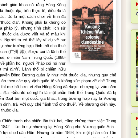
sách giáo khoa nói rằng Hồng Kông
à thuộc địa, trên thực tế, điều đó là
C
ác. Đó là một cách chơi về tính đa
“thuộc địa”. Không phải là không có
a pháp lý, nhưng tính chất lịch sử
 thuộc địa được viết và tô màu khi
ra. Người ta có thể lấy ví dụ về sự
ự như trường hợp lãnh thổ cho thuê
oan (
广州
湾
), được coi là lãnh thổ
uê, ở miền Nam Trung Quốc (1898-
về phần họ, người Pháp coi nó như
a trá hình
”. Lãnh thổ bị chiếm hữu
quyền Đông Dương quản lý như một thuộc địa, nhưng quy chế
tuân theo các quy định quốc tế và không xúc phạm đế chế Trung
 thì mơ hồ hơn, vì đảo Hồng Kông đã được nhượng lại vào năm
địa. Điều đó có nghĩa là một phần lãnh thổ Trung Quốc đã bị
iếm đoạt bởi một quốc gia khác, trong trường hợp này là Vương
 định, trái với quy chế “lãnh thổ cho thuê”. Về phương diện này,
 thuộc địa.
K
Chiến tranh nha phiến lần thứ hai, cũng chứng thực việc Trung
1842 – tức là sự nhượng lại Hồng Kông cho Vương quốc Anh -
C
có lợi cho Luân Đôn. Nhưng từ năm 1898, khi một phần của Tân
b