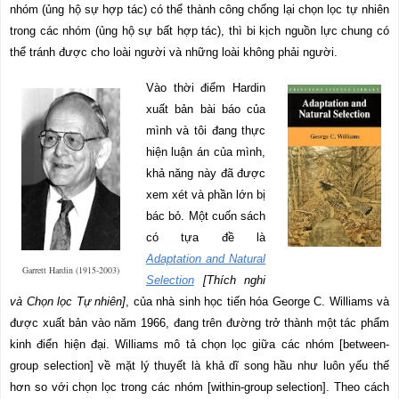
nhóm (ủng hộ sự hợp tác) có thể thành công chống lại chọn lọc tự nhiên
trong các nhóm (ủng hộ sự bất hợp tác), thì bi kịch nguồn lực chung có
thể tránh được cho loài người và những loài không phải người.
Vào thời điểm Hardin
xuất bản bài báo của
mình và tôi đang thực
hiện luận án của mình,
khả năng này đã được
xem xét và phần lớn bị
bác bỏ. Một cuốn sách
có tựa đề là
Adaptation and Natural
Garrett Hardin (1915-2003)
Selection
[Thích nghi
và Chọn lọc Tự nhiên]
, của nhà sinh học tiến hóa George C. Williams và
được xuất bản vào năm 1966, đang trên đường trở thành một tác phẩm
kinh điển hiện đại. Williams mô tả chọn lọc giữa các nhóm [
between-
group selection
] về mặt lý thuyết là khả dĩ song hầu như luôn yếu thế
hơn so với chọn lọc trong các nhóm [
within-group selection
]. Theo cách