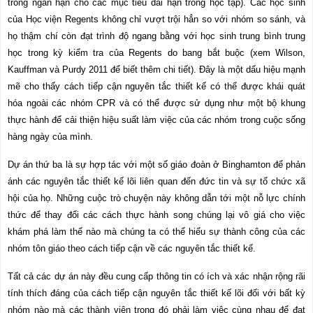
trong ngắn hạn cho các mục tiêu dài hạn trong học tập). Các học sinh
của Học viện Regents không chỉ vượt trội hẳn so với nhóm so sánh, và
họ thậm chí còn đạt trình độ ngang bằng với học sinh trung bình trung
học trong kỳ kiểm tra của Regents do bang bắt buộc (xem Wilson,
Kauffman và Purdy 2011 để biết thêm chi tiết). Đây là một dấu hiệu mạnh
mẽ cho thấy cách tiếp cận nguyên tắc thiết kế có thể được khái quát
hóa ngoài các nhóm CPR và có thể được sử dụng như một bộ khung
thực hành để cải thiện hiệu suất làm việc của các nhóm trong cuộc sống
hàng ngày của mình.
Dự án thứ ba là sự hợp tác với một số giáo đoàn ở Binghamton để phản
ánh các nguyên tắc thiết kế lõi liên quan đến đức tin và sự tổ chức xã
hội của họ. Những cuộc trò chuyện này không dẫn tới một nỗ lực chính
thức để thay đổi các cách thực hành song chúng lại vô giá cho việc
khám phá làm thế nào mà chúng ta có thể hiểu sự thành công của các
nhóm tôn giáo theo cách tiếp cận về các nguyên tắc thiết kế.
Tất cả các dự án này đều cung cấp thông tin có ích và xác nhận rộng rãi
tính thích đáng của cách tiếp cận nguyên tắc thiết kế lõi đối với bất kỳ
nhóm nào mà các thành viên trong đó phải làm việc cùng nhau để đạt