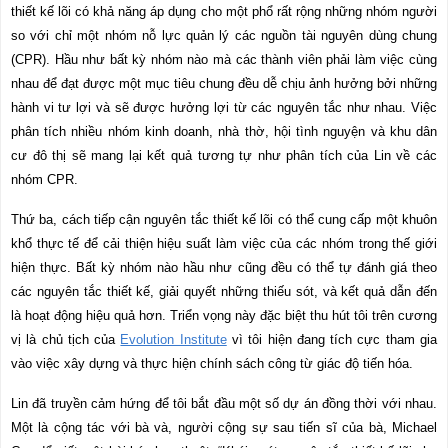
thiết kế lõi có khả năng áp dụng cho một phổ rất rộng những nhóm người
so với chỉ một nhóm nỗ lực quản lý các nguồn tài nguyên dùng chung
(CPR). Hầu như bất kỳ nhóm nào mà các thành viên phải làm việc cùng
nhau để đạt được một mục tiêu chung đều dễ chịu ảnh hưởng bởi những
hành vi tư lợi và sẽ được hưởng lợi từ các nguyên tắc như nhau. Việc
phân tích nhiều nhóm kinh doanh, nhà thờ, hội tình nguyện và khu dân
cư đô thị sẽ mang lại kết quả tương tự như phân tích của Lin về các
nhóm CPR.
Thứ ba, cách tiếp cận nguyên tắc thiết kế lõi có thể cung cấp một khuôn
khổ thực tế để cải thiện hiệu suất làm việc của các nhóm trong thế giới
hiện thực. Bất kỳ nhóm nào hầu như cũng đều có thể tự đánh giá theo
các nguyên tắc thiết kế, giải quyết những thiếu sót, và kết quả dẫn đến
là hoạt động hiệu quả hơn. Triển vọng này đặc biệt thu hút tôi trên cương
vị là chủ tịch của
Evolution Institute
vì tôi hiện đang tích cực tham gia
vào việc xây dựng và thực hiện chính sách công từ giác độ tiến hóa.
Lin đã truyền cảm hứng để tôi bắt đầu một số dự án đồng thời với nhau.
Một là cộng tác với bà và, người cộng sự sau tiến sĩ của bà, Michael