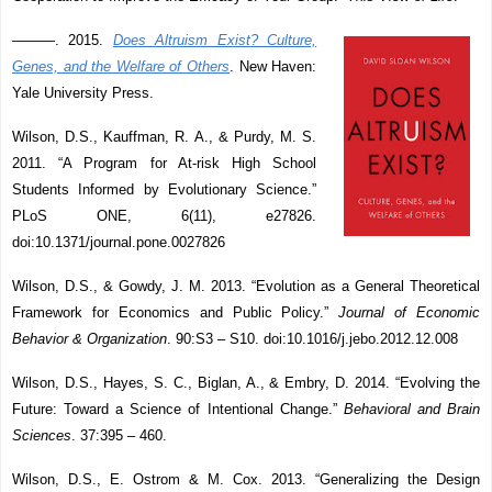
———. 2015.
Does Altruism Exist? Culture,
Genes, and the Welfare of Others
. New Haven:
Yale University Press.
Wilson, D.S., Kauffman, R. A., & Purdy, M. S.
2011. “A Program for At-risk High School
Students Informed by Evolutionary Science.”
PLoS ONE, 6(11), e27826.
doi:10.1371/journal.pone.0027826
Wilson, D.S., & Gowdy, J. M. 2013. “Evolution as a General Theoretical
Framework for Economics and Public Policy.”
Journal of Economic
Behavior & Organization
. 90:S3 – S10. doi:10.1016/j.jebo.2012.12.008
Wilson, D.S., Hayes, S. C., Biglan, A., & Embry, D. 2014. “Evolving the
Future: Toward a Science of Intentional Change.”
Behavioral and Brain
Sciences
. 37:395 – 460.
Wilson, D.S., E. Ostrom & M. Cox. 2013. “Generalizing the Design