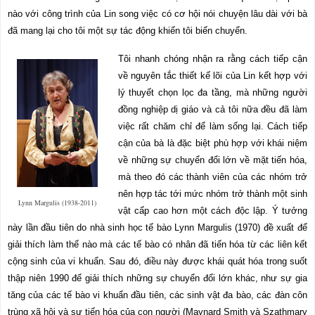
nào với công trình của Lin song việc có cơ hội nói chuyện lâu dài với bà
đã mang lại cho tôi một sự tác động khiến tôi biến chuyển.
Tôi nhanh chóng nhận ra rằng cách tiếp cận
về nguyên tắc thiết kế lõi của Lin kết hợp với
lý thuyết chọn lọc đa tầng, mà những người
đồng nghiệp dị giáo và cả tôi nữa đều đã làm
việc rất chăm chỉ để làm sống lại. Cách tiếp
cận của bà là đặc biệt phù hợp với khái niệm
về những sự chuyển đổi lớn về mặt tiến hóa,
mà theo đó các thành viên của các nhóm trở
nên hợp tác tới mức nhóm trở thành một sinh
Lynn Margulis (1938-2011)
vật cấp cao hơn một cách độc lập. Ý tưởng
này lần đầu tiên do nhà sinh học tế bào Lynn Margulis (1970) đề xuất để
giải thích làm thế nào mà các tế bào có nhân đã tiến hóa từ các liên kết
cộng sinh của vi khuẩn. Sau đó, điều này được khái quát hóa trong suốt
thập niên 1990 để giải thích những sự chuyển đổi lớn khác, như sự gia
tăng của các tế bào vi khuẩn đầu tiên, các sinh vật đa bào, các đàn côn
trùng xã hội và sự tiến hóa của con người (Maynard Smith và Szathmary