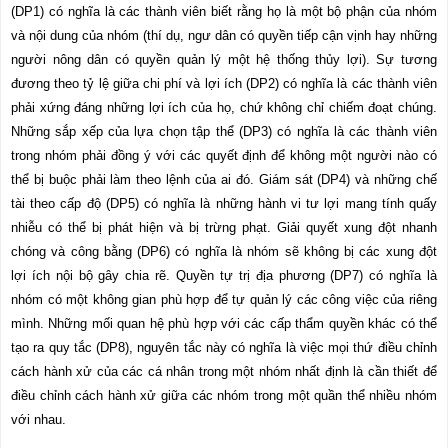
(DP1) có nghĩa là các thành viên biết rằng họ là một bộ phận của nhóm
và nội dung của nhóm (thí dụ, ngư dân có quyền tiếp cận vịnh hay những
người nông dân có quyền quản lý một hệ thống thủy lợi). Sự tương
đương theo tỷ lệ giữa chi phí và lợi ích (DP2) có nghĩa là các thành viên
phải xứng đáng những lợi ích của họ, chứ không chỉ chiếm đoạt chúng.
Những sắp xếp của lựa chọn tập thể (DP3) có nghĩa là các thành viên
trong nhóm phải đồng ý với các quyết định để không một người nào có
thể bị buộc phải làm theo lệ
n
h của ai đó. Giám sát (DP4) và những chế
tài theo cấp độ (DP5) có nghĩa là những hành vi tư lợi mang tính quấy
nhiễu có thể bị phát hiện và bị trừng phạt. Giải quyết xung đột nhanh
chóng và công bằng (DP6) có nghĩa là nhóm sẽ không bị các xung đột
lợi ích nội bộ gây chia rẽ. Quyền tự trị địa phương (DP7) có nghĩa là
nhóm có một không gian phù hợp để tự quản lý các công việc của riêng
mình. Những mối quan hệ phù hợp với các cấp thẩm quyền khác có thể
tạo ra quy tắc (DP8), nguyên tắc này có nghĩa là việc mọi thứ điều chỉnh
cách hành xử của các cá nhân trong một nhóm nhất định là cần thiết để
điều chỉnh cách hành xử giữa các nhóm trong một quần thể nhiều nhóm
với nhau.