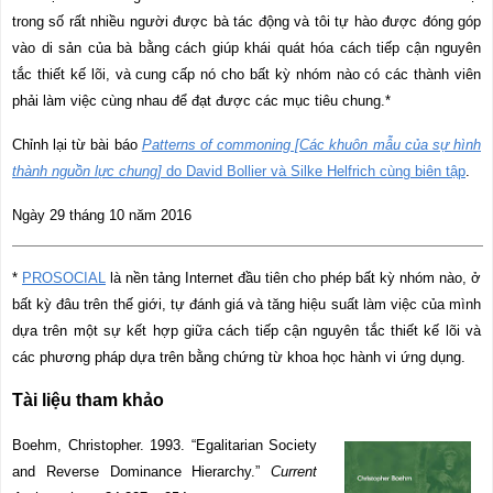
trong số rất nhiều người được bà tác đ
ộ
ng và tôi tự hào được đóng góp
vào di sản của bà bằng cách giúp khái quát hóa cách tiếp cận nguyên
tắc thiết kế lõi, và cung cấp nó cho bất kỳ nhóm nào có các thành viên
phải làm việc cùng nhau để đạt được các mục tiêu chung.*
Chỉnh lại từ bài báo
Patterns of commoning [Các khuôn mẫu của sự hình
thành nguồn lực chung]
do David Bollier và Silke Helfrich cùng biên tập
.
Ngày 29 tháng 10 năm 2016
*
PROSOCIAL
là nền tảng Internet đầu tiên cho phép bất kỳ nhóm nào, ở
bất kỳ đâu trên thế giới, tự đánh giá và tăng hiệu suất làm việc của mình
dựa trên một sự kết hợp giữa cách tiếp cận nguyên tắc thiết kế lõi và
các phương pháp dựa trên bằng chứng từ khoa học hành vi ứng dụng.
Tài liệu tham khảo
Boehm, Christopher. 1993. “Egalitarian Society
and Reverse Dominance Hierarchy.”
Current