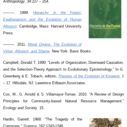
Anthropology
, 34:227 – 254.
———. 1999.
Hierarchy in the Forest:
Egalitarianism and the Evolution of Human
Altruism
. Cambridge, Mass: Harvard University
Press.
———. 2011.
Moral Origins: The Evolution of
Virtue, Altruism, and Shame
. New York: Basic Books.
Campbell, Donald T. 1990. “Levels of Organization, Downward Causation,
and the Selection-Theory Approach to Evolutionary Epistemology.” In G.
Greenberg & E. Tobach, editors,
Theories of the Evolution of Knowing
, 1
– 17. Hillsdale, NJ: Lawrence Erlbaum Associates.
Cox, M., G. Arnold & S. Villamayor-Tomas. 2010. “A Review of Design
Principles for Community-based Natural Resource Management.”
Ecology and Society
. 15.
Hardin, Garrett. 1968. “The Tragedy of the
Commons.”
Science
. 162:1243-1248.