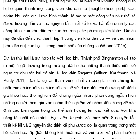
[Design Your Own Park], sử dụng cơ hội để biến một khoảng không gian
bị bỏ quên thành một công viên khu dân cư [
neighborhood park
]. Các
nhóm khu dân cư được hình thành để tạo ra một công viên như thế sẽ
được hướng dẫn về các nguyên tắc thiết kế lõi và bắt đầu quản lý các
công trình của khu dân cư của họ trong các phương diện khác. Dự án
này đã dẫn đến việc thành lập 4 công viên khu dân cư — và các nhóm
[khu dân cư] của họ — trong thành phố của chúng ta (Wilson 2011b).
Dự án thứ hai là sự hợp tác với Học khu Thành phố Binghamton để tạo
ra một “ngôi trường trong trường” dành cho những thanh thiếu niên có
nguy cơ chịu tổn hại có tên là Học viện Regents (Wilson, Kaufmann, và
Purdy 2011). Đây là dự án tham vọng nhất và cũng là minh chứng tốt
nhất của chúng tôi vì chúng tôi có thể sử dụng tiêu chuẩn vàng về đánh
giá khoa học, thử nghiệm đối chứng ngẫu nhiên, phân công ngẫu nhiên
những người tham gia vào nhóm thử nghiệm và nhóm đối chứng để xác
định các biến quan trọng có thể ảnh hưởng lên các kết quả. Với khả
năng tốt nhất của mình, Học viện Regents đã thực hiện 8 nguyên tắc
thiết kế lõi và 2 nguyên tắc thiết kế phụ được coi là quan trọng trong một
bối cảnh học tập (bầu không khí thoải mái và vui tươi, và phần thưởng