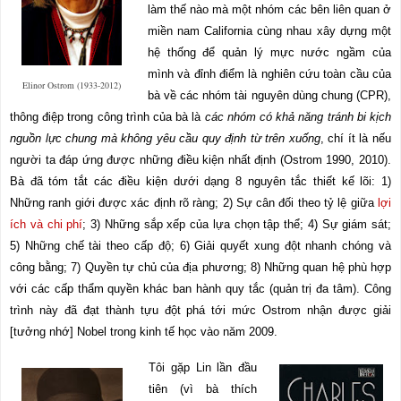
làm thế nào mà một nhóm các bên liên quan ở
miền nam California cùng nhau xây dựng một
hệ thống để quản lý mực nước ngầm của
mình và đỉnh điểm là nghiên cứu toàn cầu của
Elinor Ostrom (1933-2012)
bà về các nhóm tài nguyên dùng chung (CPR),
thông điệp trong công trình của bà là
các nhóm có khả năng tránh bi kịch
nguồn lực chung mà không yêu cầu quy định từ trên xuống
, chí ít là nếu
người ta đáp ứng được những điều kiện nhất định (Ostrom 1990, 2010).
Bà đã tóm tắt các điều kiện dưới dạng 8 nguyên tắc thiết kế lõi: 1)
Những ranh giới được xác định rõ ràng; 2) Sự cân đối theo tỷ lệ giữa
lợi
ích và chi phí
; 3) Những sắp xếp của lựa chọn tập thể; 4) Sự giám sát;
5) Những chế tài theo cấp độ; 6) Giải quyết xung đột nhanh chóng và
công bằng; 7) Quyền tự chủ của địa phương; 8) Những quan hệ phù hợp
với các cấp thẩm quyền khác ban hành quy tắc (quản trị đa tâm). Công
trình này đã đạt thành tựu đột phá tới mức Ostrom nhận được giải
[tưởng nhớ] Nobel trong kinh tế học vào năm 2009.
Tôi gặp Lin lần đầu
tiên (vì bà thích