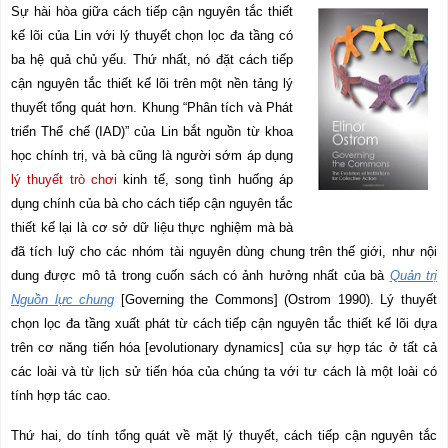
Sự hài hòa giữa cách tiếp cận nguyên tắc thiết
kế lõi của Lin với lý thuyết chọn lọc đa tầng có
ba
hệ quả chủ yếu. Thứ nhất, nó đặt cách tiếp
cận nguyên tắc thiết kế lõi trên một nền tảng lý
thuyết tổng quát hơn. Khung “Phân tích và Phát
triển Thể chế (IAD)” của Lin bắt nguồn từ khoa
học chính trị, và bà
cũng
là người sớm áp dụng
lý thuyết trò chơi
kinh tế, song tình huống áp
dụng chính của bà cho cách tiếp cận nguyên tắc
thiết kế lại là cơ sở dữ liệu thực nghiệm mà bà
đã tích luỹ cho các nhóm tài nguyên dùng chung trên thế giới, như nội
dung được mô tả trong cuốn sách có ảnh hưởng nhất của bà
Quản trị
Nguồn lực chung
[Governing the Commons] (Ostrom 1990). Lý thuyết
chọn lọc đa tầng xuất phát từ cách tiếp cận nguyên tắc thiết kế lõi dựa
trên cơ năng tiến hóa [
evolutionary dynamics
] của sự hợp tác ở tất cả
các loài và từ lịch sử tiến hóa của chúng ta với tư cách là một loài có
tính hợp tác cao.
Thứ hai, do tính tổng quát về mặt lý thuyết, cách tiếp cận nguyên tắc