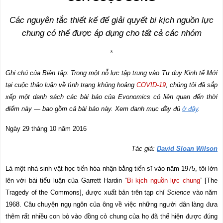
Các nguyên tắc thiết kế để giải quyết bi kịch nguồn lực
chung có thể được áp dụng cho tất cả các nhóm
*
Ghi chú của Biên tập: Trong một nỗ lực tập trung vào Tư duy Kinh tế Mới
tại cuộc thảo luận về tình trạng khủng hoảng
COVID-19
, chúng tôi đã sắp
xếp một danh sách các bài báo của Evonomics có liên quan đến thời
điểm này — bao gồm cả bài báo này. Xem danh mục đầy đủ
ở đây
.
Ngày 29 tháng 10 năm 2016
Tác giả:
David Sloan Wilson
Là một nhà sinh vật học tiến hóa nhận bằng tiến sĩ vào năm 1975, tôi lớn
lên với bài tiểu luận của Garrett Hardin “
Bi kịch nguồn lực chung
” [
The
Tragedy of the Commons
], được xuất bản trên tạp chí
Science
vào
năm
1968. Câu chuyện ngụ ngôn của ông về việc những người dân làng đưa
thêm rất nhiều con bò vào đồng cỏ chung của họ đã thể hiện được đúng