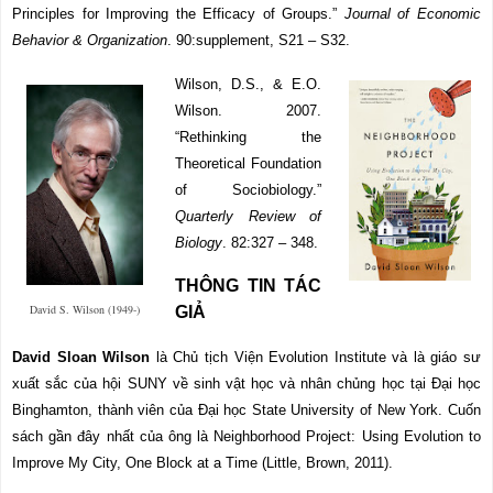
Principles for Improving the Efficacy of Groups.”
Journal of Economic
Behavior & Organization
. 90:supplement, S21 – S32.
Wilson, D.S., & E.O.
Wilson. 2007.
“Rethinking the
Theoretical Foundation
of Sociobiology.”
Quarterly Review of
Biology
. 82:327 – 348.
THÔNG TIN TÁC
David S. Wilson (1949-)
GIẢ
David Sloan Wilson
là Chủ tịch Viện Evolution Institute và là giáo sư
xuất sắc của hội SUNY về sinh vật học và nhân chủng học tại Đại học
Binghamton, thành viên của Đại học State University of New York. Cuốn
sách gần đây nhất của ông là Neighborhood Project: Using Evolution to
Improve My City, One Block at a Time (Little, Brown, 2011).