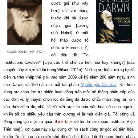
được gọi như vậy
hơn) chỉ vài tháng
trước khi bà được
nhận giải [tưởng
nhớ Nobel], ở một
hội thảo được tổ
chức ở Florence, Ý,
Charles Darwin (1809-1882)
có tiêu đề “Do
Institutions Evolve?” [Liệu các thể chế có tiến hóa hay không?] (câu
chuyện này được kể lại trong Wilson 2011a). Những sự kiện tương tự đã
diễn ra trên khắp thế giới vào năm 2009 để kỷ niệm 200 năm ngày sinh
của Darwin và 150 năm ra mắt tác phẩm
Nguồn gốc Các loài
. Khi hình
dung sự chọn lọc tự nhiên hoạt động trên một hệ thống phân cấp của
các đơn vị, lý thuyết chọn lọc đa tầng đã được chấp nhận rộng rãi hơn
vào thời điểm đó, nhất là đối với sự tiến hóa văn hóa của con người,
khiến tôi có nhiều yêu cầu trên cương vị là một diễn giả. Tôi cũng đã
đồng sáng lập một cơ quan
think tank
có tên là Evolution Institute [Viện
2
Tiến hóa]
, cơ quan này xây dựng chính sách công từ góc độ tiến hóa,
khiến tôi rất hào hứng với chủ đề của hội thảo. Tôi đã quen thuộc phần