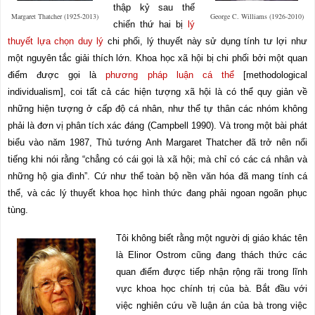
thập kỷ sau thế
Margaret Thatcher (1925-2013)
George C. Williams (1926-2010)
chiến thứ hai bị
lý
thuyết lựa chọn duy lý
chi phối, lý thuyết này sử dụng tính tư lợi như
một nguyên tắc giải thích lớn. Khoa học xã hội bị chi phối bởi một quan
điểm được gọi là
phương pháp luận cá thể
[
methodological
individualism
], coi tất cả các hiện tượng xã hội là có thể quy giản về
những hiện tượng ở cấp độ cá nhân, như thể tự thân các nhóm không
phải là đơn vị phân tích xác đáng (Campbell 1990). Và trong một bài phát
biểu vào năm 1987, Thủ tướng Anh Margaret Thatcher đã trở nên nổi
tiếng khi nói rằng “chẳng có cái gọi là xã hội; mà chỉ có các cá nhân và
những hộ gia đình”. Cứ như thể toàn bộ nền văn hóa đã mang tính cá
thể, và các lý thuyết khoa học hình thức đang phải ngoan ngoãn phục
tùng.
Tôi không biết rằng một người dị giáo khác tên
là Elinor Ostrom cũng đang thách thức các
quan điểm được tiếp nhận rộng rãi trong lĩnh
vực khoa học chính trị của bà. Bắt đầu với
việc nghiên cứu về luận án của bà trong việc