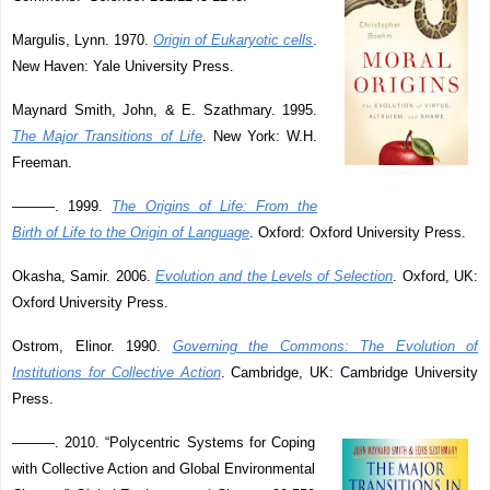
Margulis, Lynn. 1970.
Origin of Eukaryotic cells
.
New Haven: Yale University Press.
Maynard Smith, John, & E. Szathmary. 1995.
The Major Transitions of Life
. New York: W.H.
Freeman.
———. 1999.
The Origins of Life: From the
Birth of Life to the Origin of Language
. Oxford: Oxford University Press.
Okasha, Samir. 2006.
Evolution and the Levels of Selection
. Oxford, UK:
Oxford University Press.
Ostrom, Elinor. 1990.
Governing the Commons: The Evolution of
Institutions for Collective Action
. Cambridge, UK: Cambridge University
Press.
———. 2010. “Polycentric Systems for Coping
with Collective Action and Global Environmental