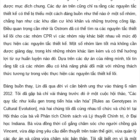
được mục đích chung. Các dự án trên cũng chỉ ra rằng các nguyên tắc
thiết kế có thể bị thiếu một cách đáng buồn như thế nào ở một số nhóm,
chẳng hạn như các khu dân cư khó khăn và những trường công lập.
Điều quan trọng cần nhớ là Ostrom đã có thể tìm ra các nguyên tắc thiết
kế lõi cho các nhóm CPR vì các nhóm này khác biệt nhau về mức độ
thực hiện các nguyên tắc thiết kế. Một số nhóm làm tốt mà không cần
được giảng dạy, trong khi những nhóm khác làm kém và có thể hưởng
lợi từ sự huấn luyện nào đó. Dựa trên các dự án của riêng mình, tôi tin
rằng tất cả các nhóm đều có khả năng phải đối mặt với những thách
thức tương tự trong việc thực hiện các nguyên tắc thiết kế lõi.
Đáng buồn thay, Lin đã qua đời vì căn bệnh ung thư vào tháng 6 năm
2012. Tôi đã gặp bà chỉ vài tháng trước đó ở một cuộc hội thảo, “Các
quy tắc như kiểu gen trong tiến hóa văn hóa” [
Rules as Genotypes in
Cultural Evolution
], mà hai chúng tôi đã cùng nhau tổ chức và chủ trì tại
Hội thảo của bà về Phân tích Chính sách và Lý thuyết Chính trị, ở Đại
học Indiana. Bà vừa đồng thời cố gắng chăm sóc cho người chồng già
Vincent, vừa đáp ứng yêu cầu diễn thuyết trên toàn thế giới, vừa quản lý
các dự án và cũng vừa chăm sóc bản thân. Tôi rất biết ơn vì là một