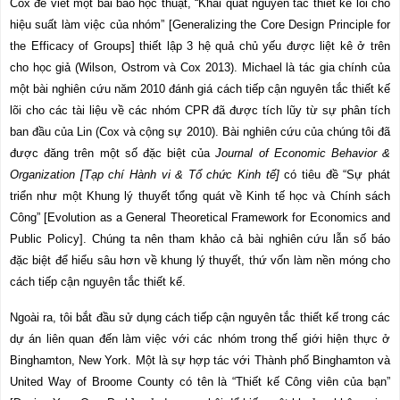
Cox để viết một bài báo học thuật, “Khái quát nguyên tắc thiết kế lõi cho
hiệu suất làm việc của nhóm” [
Generalizing the Core Design Principle for
the Efficacy of Groups
] thiết lập 3 hệ quả chủ yếu được liệt kê ở trên
cho học giả (Wilson, Ostrom và Cox 2013). Michael là tác gia chính của
một bài nghiên cứu năm 2010 đánh giá cách tiếp cận nguyên tắc thiết kế
lõi cho các tài liệu về các nhóm CPR đã được tích lũy từ sự phân tích
ban đầu của Lin (Cox và cộng sự 2010). Bài nghiên cứu của chúng tôi đã
được đăng trên một số đặc biệt của
Journal of Economic Behavior &
Organization [Tạp chí Hành vi & Tổ chức Kinh tế]
có tiêu đề “Sự phát
triển như một Khung lý thuyết tổng quát về Kinh tế học và Chính sách
Công” [
Evolution as a General Theoretical Framework for Economics and
Public Policy
]. Chúng ta nên tham khảo cả bài nghiên cứu lẫn số báo
đặc biệt để hiểu sâu hơn về khung lý thuyết, thứ vốn làm nền móng cho
cách tiếp cận nguyên tắc thiết kế.
Ngoài ra, tôi bắt đầu sử dụng cách tiếp cận nguyên tắc thiết kế trong các
dự án liên quan đến làm việc với các nhóm trong thế giới hiện thực ở
Binghamton, New York. Một là sự hợp tác với Thành phố Binghamton và
United Way of Broome County có tên là “Thiết kế Công viên của bạn”