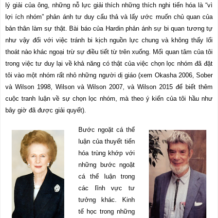
lý giải của ông, những nỗ lực giải thích những thích nghi tiến hóa là “vì
lợi ích nhóm” phản ánh tư duy cẩu thả và lấy ước muốn chủ quan của
b
ả
n thân làm sự thật. Bài báo của Hardin phản ánh sự bi quan tương tự
như vậy đối với việc tránh bi kịch nguồn lực chung và không thấy lối
thoát nào khác ngoại trừ sự điều tiết từ trên xuống. Mối quan tâm của tôi
trong việc tư duy lại về khả năng có thật của việc chọn lọc nhóm đã đặt
tôi vào một nhóm rất nhỏ những người dị giáo (xem Okasha 2006, Sober
và Wilson 1998, Wilson và Wilson 2007, và Wilson 2015 để biết thêm
cuộc tranh luận về sự chọn lọc nhóm, mà theo ý kiến
c
ủ
a tôi hầu như
bây giờ đã được giải quyết).
Bước ngoặt cá thể
luận của thuyết tiến
hóa trùng khớp với
những bước ngoặt
cá thể luận trong
các lĩnh vực tư
tưởng khác. Kinh
tế học trong những