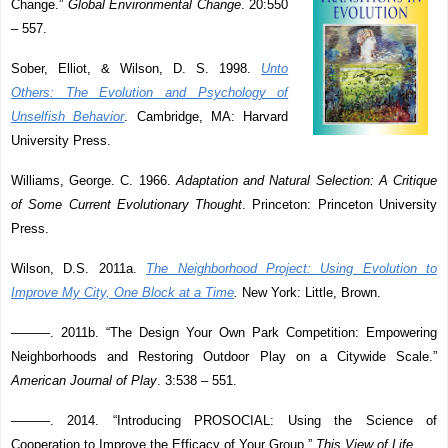
Change.”
Global Environmental Change
. 20:550
– 557.
Sober, Elliot, & Wilson, D. S. 1998.
Unto
Others: The Evolution and Psychology of
Unselfish Behavior
. Cambridge, MA: Harvard
University Press.
Williams, George. C. 1966.
Adaptation and Natural Selection: A Critique
of Some Current Evolutionary Thought
. Princeton: Princeton University
Press.
Wilson, D.S. 2011a.
The Neighborhood Project: Using Evolution to
Improve My City, One Block at a Time
.
New York: Little, Brown.
———. 2011b. “The Design Your Own Park Competition: Empowering
Neighborhoods and Restoring Outdoor Play on a Citywide Scale.”
American Journal of Play
. 3:538 – 551.
———. 2014. “Introducing PROSOCIAL: Using the Science of
Cooperation to Improve the Efficacy of Your Group.”
This View of Life
.