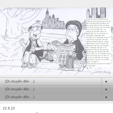
▼
▼
▼
22.8.22