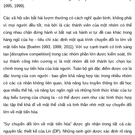
1995, 1999).
Các xã hội săn bắt hái lượm thường có cách nghĩ quân bình, không phải
vì mọi người đều tốt, mà bởi là các thành viên của một nhóm có thể
cùng nhau chặn đứng hành vi bắt nạt và hành vi tự đề cao khác trong
hàng ngũ của họ - tiêu chí xác định một quá trình chuyển đổi to lớn về
mặt tiến hóa (Boehm 1993, 1999, 2011). Với sự cạnh tranh có tính sáng
tạo [
disruptive competition
] trong các nhóm phần lớn được kiểm soát, thì
sự thành công trên cương vị là một nhóm đã trở thành lực chọn lọc
chính trong sự tiến hóa của loài người. Toàn bộ gói đặc điểm được coi là
đặc trưng của con người - bao gồm khả năng hợp tác trong nhiều nhóm
có các cá nhân không liên quan, khả năng lưu truyền thông tin đã học
qua nhiều thế hệ, và năng lực ngôn ngữ và những hình thức khác của tư
duy biểu tượng của chúng ta - có thể được xem như các hình thức hợp
tác tập thể khả dĩ về mặt thể chất và tinh thần nhờ một sự chuyển đổi
lớn về mặt tiến hóa.
“Sự chuyển đổi lớn về mặt tiến hóa” được ghi nhận trong tất cả các
nguyên tắc thiết kế của Lin (DP). Những ranh giới được xác định rõ ràng