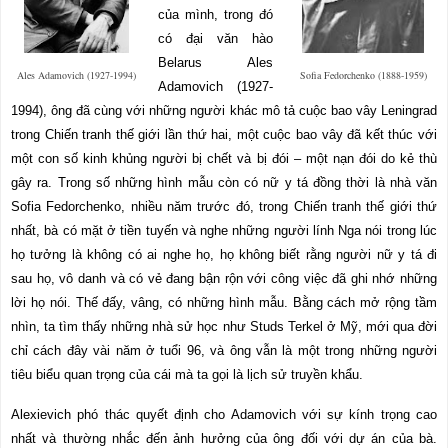
của mình, trong đó
có đại văn hào
Belarus Ales
Ales Adamovich (1927-1994)
Sofia Fedorchenko (1888-1959)
Adamovich (1927-
1994), ông đã cùng với những người khác mô tả cuộc bao vây Leningrad
trong Chiến tranh thế giới lần thứ hai, một cuộc bao vây đã kết thúc với
một con số kinh khủng người bị chết và bị đói – một nạn đói do kẻ thù
gây ra. Trong số những hình mẫu còn có nữ y tá đồng thời là nhà văn
Sofia Fedorchenko, nhiều năm trước đó, trong Chiến tranh thế giới thứ
nhất, bà có mặt ở tiền tuyến và nghe những người lính Nga nói trong lúc
họ tưởng là không có ai nghe họ, họ không biết rằng người nữ y tá đi
sau họ, vô danh và có vẻ đang bận rộn với công việc đã ghi nhớ những
lời họ nói. Thế đấy, vâng, có những hình mẫu. Bằng cách mở rộng tầm
nhìn, ta tìm thấy những nhà sử học như Studs Terkel ở Mỹ, mới qua đời
chỉ cách đây vài năm ở tuổi 96, và ông vẫn là một trong những người
tiêu biểu quan trọng của cái mà ta gọi là lịch sử truyền khẩu
.
Alexievich phó thác quyết định cho Adamovich với sự kính trọng cao
nhất và thường nhắc đến ảnh hưởng của ông đối với dự án của bà.