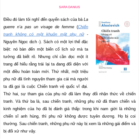
SARA DANIUS
Điều đó làm tôi nghĩ đến quyển sách của bà
La
guerre n’a pas un visage de femme
(
Chiến
tranh không có một khuôn mặt phụ nữ
-
Nguyên Ngọc dịch -). Sách có một lợi thế đặc
biệt: nó bàn đến một biến cố lịch sử mà ta
tưởng đã biết rõ. Nhưng chỉ cần đọc một ít
trang để hiểu rằng trái lại ta đang đối diện với
một điều hoàn toàn mới. Thứ nhất, một triệu
phụ nữ đã tình nguyện tham gia cái mà người
ta đã gọi là cuộc Chiến tranh vệ quốc vĩ đại.
Thứ hai, sự tham gia của phụ nữ đã làm thay đổi nhận thức về chiến
tranh. Và thứ ba là, sau chiến tranh, những phụ nữ đã tham chiến và
kinh nghiệm của họ đã bị đánh giá thấp: trong khi nam giới là những
chiến sĩ anh hùng, thì phụ nữ không được tuyên dương. Họ bị coi
thường. Sau chiến tranh, những phụ nữ này bị xem là những gái điếm và
bị đối xử như vậy.