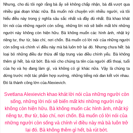
Nhưng, cho dù tôi ngờ rằng bà ấy sẽ không chấp nhận, bà đã vượt qua
nhiều giai đoạn khác nữa. Bà muốn nói chuyện với nhiều người, và tôi
hiểu điều này trong ý nghĩa sâu sắc nhất và đầy đủ nhất. Bà khao khát
lời nói của những người còn sống, những lời nói sẽ biến mất khi những
người này không còn hiện hữu. Bà không muốn các hình ảnh, nhật ký
riêng tư, thư từ, báo chí, nơi chốn. Bà muốn có lời nói của những người
còn sống và chính vì điều này mà bà luôn trở lại đó. Nhưng chưa hết: bà
loại bỏ những điều dư thừa để tập trung vào điều chính yếu. Bà không
thêm gì hết, bà rút bớt. Bà nói cho chúng ta tên của người đối thoại, tuổi
của họ và họ đang làm gì, và không có gì khác nữa. Vậy là chúng ta
đứng trước một tác phẩm hợp xướng, những tiếng nói đan kết với nhau.
Đó là thành công lớn của Alexievich.
Svetlana Alexievich khao khát lời nói của những người còn
sống, những lời nói sẽ biến mất khi những người này
không còn hiện hữu. Bà không muốn các hình ảnh, nhật ký
riêng tư, thư từ, báo chí, nơi chốn. Bà muốn có lời nói của
những người còn sống và chính vì điều này mà bà luôn trở
lại đó. Bà không thêm gì hết, bà rút bớt.