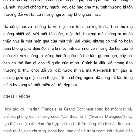
đã mất, người chồng hay người vợ, các bậc cha mẹ, tình thương bị tổn
thương đối với tất cả những người nay không còn nữa.
Bà cũng nói với chúng ta về một loại tình thương khác, tình thương
cuồng nhiệt đối với một tổ quốc, một tình thương mà chúng ta muốn
thấy như là một món quà của một thời đại khác, nhưng có thể nó hoàn
toàn không phải điều đó, mà là một tình cảm nói về những đòi hỏi của tổ
quốc đối với chúng ta: đừng hỏi tổ quốc có thể làm gì cho bạn, hãy hỏi
bạn có thể làm gì cho tổ quốc của mình. Chính là điều đó, trong tình
thương bị thui chột đối với đất nước mình, mà Alexievich tìm gặp lại
những gương mặt quen thuộc, tất cả những người đã sống rất lâu trong
niềm hy vọng về một miền đất tốt đẹp hơn.
CHÚ THÍCH
Hợp tác với Institut Français, le Grand Continent công bố một loạt bài
viết và phỏng vấn: những cuộc “Đối thoại lớn” (“Grands Dialogues”) này
tạo thành một diễn đàn tập hợp những trí thức hàng đầu từ các lĩnh vực
nghệ thuật, văn chương, khoa học, báo chí và từ sự cam kết và đại diện