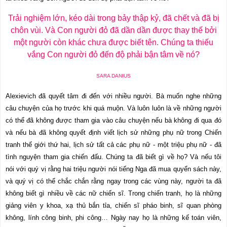
Trải nghiệm lớn, kéo dài trong bảy thập kỷ, đã chết và đã bị
chôn vùi. Và Con người đỏ đã dần dần được thay thế bởi
một người còn khác chưa được biết tên. Chúng ta thiếu
vắng Con người đỏ đến độ phải bận tâm về nó?
SARA DANIUS
Alexievich đã quyết tâm đi đến với nhiều người. Bà muốn nghe những
câu chuyện của họ trước khi quá muộn. Và luôn luôn là về những người
có thể đã không được tham gia vào câu chuyện nếu bà không đi qua đó
và nếu bà đã không quyết định viết lịch sử những phụ nữ trong Chiến
tranh thế giới thứ hai, lịch sử tất cả các phụ nữ - một triệu phụ nữ - đã
tình nguyện tham gia chiến đấu. Chúng ta đã biết gì về họ? Và nếu tôi
nói với quý vị rằng hai triệu người nói tiếng Nga đã mua quyển sách này,
và quý vị có thể chắc chắn rằng ngay trong các vùng này, người ta đã
không biết gì nhiều về các nữ chiến sĩ. Trong chiến tranh, họ là những
giảng viên y khoa, xạ thủ bắn tỉa, chiến sĩ pháo binh, sĩ quan phòng
không, lính công binh, phi công…
Ngày nay họ là những kế toán viên,