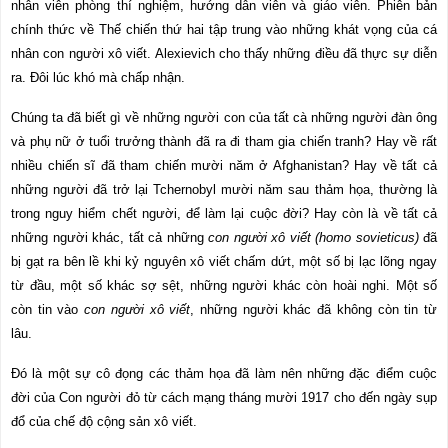
nhân viên phòng thí nghiệm, hướng dẫn viên và giáo viên. Phiên bản
chính thức về Thế chiến thứ hai tập trung vào những khát vọng của cá
nhân con người xô viết. Alexievich cho thấy những điều đã thực sự diễn
ra. Đôi lúc khó mà chấp nhận.
Chúng ta đã biết gì về những người con của tất cà những người đàn ông
và phụ nữ ở tuổi trưởng thành đã ra đi tham gia chiến tranh? Hay về rất
nhiều chiến sĩ đã tham chiến mười năm ở Afghanistan? Hay về tất cả
những người đã trở lại Tchernobyl mười năm sau thảm họa, thường là
trong nguy hiểm chết người, để làm lại cuộc đời? Hay còn là về tất cả
những người khác, tất cả những
con người xô viết (homo sovieticus)
đã
bị gạt ra bên lề khi kỷ nguyên xô viết chấm dứt, một số bị lạc lõng ngay
từ đầu, một số khác sợ sệt, những người khác còn hoài nghi. Một số
còn tin vào
con người xô viết
, những người khác đã không còn tin từ
lâu.
Đó là một sự cô đọng các thảm họa đã làm nên những đặc điểm cuộc
đời của Con người đỏ từ cách mạng tháng mười 1917 cho đến ngày sụp
đổ của chế độ cộng sản xô viết.