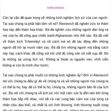
SARA DANIUS
Còn lại vấn đề quan trọng về những kinh nghiệm lịch sử của con người.
Tại sao chúng ta phải bận tâm về nó? Alexievich đã nghiên cứu từ thảm
họa này đến thảm họa khác. Bà đã nghiên cứu những người đàn ông và
mẹ của họ đã sống qua chiến tranh Afghanistan như thế nào. Bà đã viết
về thảm kịch Tchernobyl và về cách mà nó đã tác động đến những
người đã trở lại mười năm sau. Bà đã tìm những người mà bằng cách
này hay cách khác đã sống sót khi chế độ cộng sản xô viết sụp đổ. Đó
là những tai ương lịch sử. Không ai thoát ra nguyên vẹn, vĩnh viễn
không ai còn là mình như trước.
Tại sao chúng ta phải muốn có những kinh nghiệm ấy? Bởi vì Alexievich
nói với chúng ta điều gì đó về chúng ta và về những người mà chúng ta
có thể là họ, hay đã có thể là họ, chúng ta, những người bên lề của lịch
sử. Bà nói với chúng ta về lịch sử với một cảm xúc bị dồn nén bởi từng
thảm họa tiếp nối nhau, với tất cả các cung bậc cảm xúc của từng cá
nhân chịu đau khổ, và nhất là với tình thương, tình thương tuyệt vọng
đối với những người mà chúng ta đã gần gũi, những trẻ em mà chúng ta