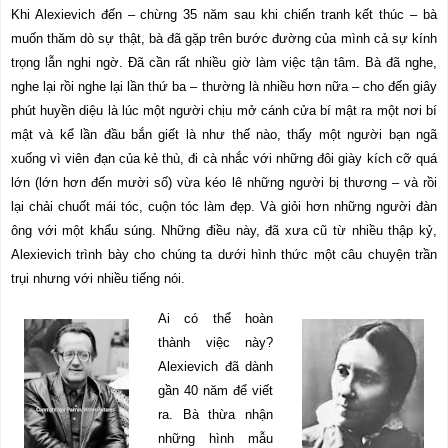
Khi Alexievich đến – chừng 35 năm sau khi chiến tranh kết thúc – bà
muốn thăm dò sự thật, bà đã gặp trên bước đường của mình cả sự kính
trọng lẫn nghi ngờ. Đã cần rất nhiều giờ làm việc tận tâm. Bà đã nghe,
nghe lại rồi nghe lại lần thứ ba – thường là nhiều hơn nữa – cho đến giây
phút huyền diệu là lúc một người chịu mở cánh cửa bí mật ra một nơi bí
mật và kể lần đầu bắn giết là như thế nào, thấy một người bạn ngã
xuống vì viên đạn của kẻ thù, đi cà nhắc với những đôi giày kích cỡ quá
lớn (lớn hơn đến mười số) vừa kéo lê những người bị thương – và rồi
lại chải chuốt mái tóc, cuộn tóc làm đẹp. Và giỏi hơn những người đàn
ông với một khẩu súng. Những điều này, đã xưa cũ từ nhiều thập kỷ,
Alexievich trình bày cho chúng ta dưới hình thức một câu chuyện trần
trụi nhưng với nhiều tiếng nói.
Ai có thể hoàn
thành việc này?
Alexievich đã dành
gần 40 năm để viết
ra. Bà thừa nhận
những hình mẫu