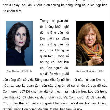
này 30 giây, nơi kia 3 phút. Sau chừng ba tiếng đồng hồ, cuộc họp báo
đã chấm dứt.
Trong thời gian đó,
tôi không khỏi nghĩ
đến những câu hỏi
lớn hiện ra đằng
sau những câu hỏi
nhỏ, mà không ai
quan tâm. Trong số
những câu hỏi lớn
có: Con người đỏ,
Sara Danius (1962-2019)
Svetlana Alexievich (1948-)
sự đi lên và sụp đổ
của công dân xô viết. Đằng sau điều ấy nổi lên một câu hỏi còn lớn hơn
nữa: tại sao lại quan tâm đến câu chuyện về sự đi lên và sụp đổ của
Con người đỏ? Đế chế này đã kết thúc. Trải nghiệm lớn, kéo dài trong
bảy thập kỷ, đã chết và đã bị chôn vùi. Và Con người đỏ đã dần dần
được thay thế bởi một con người khác còn chưa được biết tên. Chúng
ta thiếu vắng Con người đỏ đến độ phải bận tâm về nó?