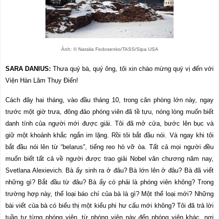
Ảnh: © Natalia Fedosenko/TASS/Sipa USA
SARA DANIUS
:
Thưa quý bà, quý ông, tôi xin chào mừng quý vị đến với
Viện Hàn Lâm Thụy Điển!
Cách đây hai tháng, vào đầu tháng 10, trong căn phòng lớn này, ngay
trước một giờ trưa, đông đảo phóng viên đã tề tựu, nóng lòng muốn biết
danh tính của người mới được giải.
Tôi đã mở cửa, bước lên bục và
giữ một khoảnh khắc ngắn im lặng. Rồi tôi bắt đầu nói. Và ngay khi tôi
bắt đầu nói lên từ “belarus”, tiếng reo hò vỡ òa. Tất cả mọi người đều
muốn biết tất cả về người được trao giải Nobel văn chương năm nay,
Svetlana Alexievich. Bà ấy sinh ra ở đâu? Bà lớn lên ở đâu? Bà đã viết
những gì? Bắt đầu từ đâu? Bà ấy có phải là phóng viên không? Trong
trường hợp này, thể loại báo chí của bà là gì? Một thể loại mới? Những
bài viết của bà có biểu thị một kiểu phi hư cấu mới không? Tôi đã trả lời
tuần tự từng phóng viên, từ phóng viên này đến phóng viên khác, nơi