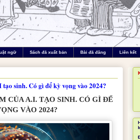
uật ngữ
Sách đã xuất bản
Bài đã đăng
Liên kết
tạo sinh. Có gì để kỳ vọng vào 2024?
 CỦA A.I. TẠO SINH. CÓ GÌ ĐỂ
VỌNG VÀO 2024?
Đ