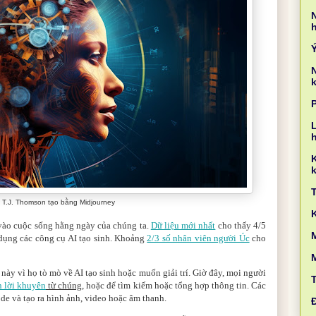
k
L
k
 T.J. Thomson tạo bằng Midjourney
 vào cuộc sống hằng ngày của chúng ta.
Dữ liệu mới nhất
cho thấy 4/5
M
dụng các công cụ AI tạo sinh. Khoảng
2/3 số nhân viên người Úc
cho
ày vì họ tò mò về AI tạo sinh hoặc muốn giải trí. Giờ đây, mọi người
n lời khuyên
từ chúng
, hoặc để tìm kiếm hoặc tổng hợp thông tin. Các
de và tạo ra hình ảnh, video hoặc âm thanh.