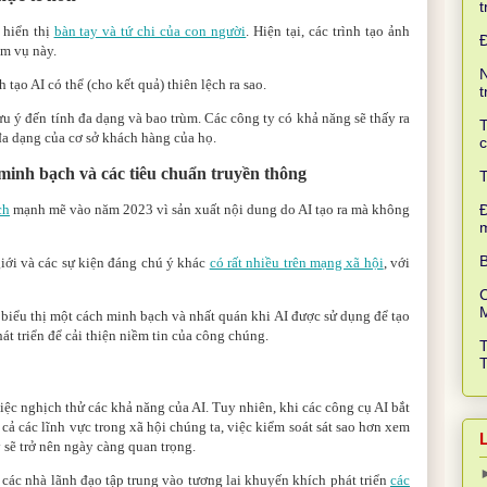
t
 hiển thị
bàn tay và tứ chi của con người
. Hiện tại, các trình tạo ảnh
ệm vụ này.
N
h tạo AI có thể (cho kết quả) thiên lệch ra sao.
t
ưu ý đến tính đa dạng và bao trùm. Các công ty có khả năng sẽ thấy ra
T
đa dạng của cơ sở khách hàng của họ.
c
 minh bạch và các tiêu chuẩn truyền thông
T
ch
mạnh mẽ vào năm 2023 vì sản xuất nội dung do AI tạo ra mà không
Đ
B
giới và các sự kiện đáng chú ý khác
có rất nhiều trên mạng xã hội
, với
C
biểu thị một cách minh bạch và nhất quán khi AI được sử dụng để tạo
t triển để cải thiện niềm tin của công chúng.
iệc nghịch thử các khả năng của AI. Tuy nhiên, khi các công cụ AI bắt
cả các lĩnh vực trong xã hội chúng ta, việc kiểm soát sát sao hơn xem
 sẽ trở nên ngày càng quan trọng.
​các nhà lãnh đạo tập trung vào tương lai khuyến khích phát triển
các