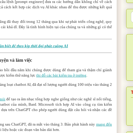
 câu lệnh [prompt engineer] đưa ra các hướng dẫn không chỉ về cách
 cả cách kết hợp các dịch vụ AI khác nhau để thu được những kết quả
ũng đã thay đổi trong 12 tháng qua khi sự phát triển công nghệ, quy
 cái khả dĩ. Đây là tình hình hiện tại của chúng ta và những gì có thể
cần biết để theo kịp thời đại phát cuồng AI
uyện và làm việc
ào hồi đầu năm khi chúng được dùng để tham gia và thậm chí giành
ược kiểm thử năng lực
thi đỗ các bài kiểm tra ở trường
.
àng loạt chatbot AI, đã đạt số lượng người dùng 100 triệu vào tháng 2
 nói
để tạo ra âm nhạc tổng hợp nghe giống như các nghệ sĩ nổi tiếng,
atbot của mình, Bard. Microsoft tích hợp AI vào công cụ tìm kiếm
 dựa trên ChatGPT cho phép người dùng đặt câu hỏi và nhận các đề
ng sau ChatGPT, đã ra mắt vào tháng 3. Bản phát hành này
mang đến
ài liệu hoặc các đoạn văn bản dài hơn.