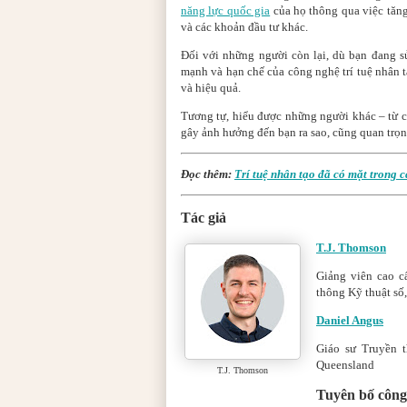
năng lực quốc gia
của họ thông qua việc tăng 
và các khoản đầu tư khác.
Đối với những người còn lại, dù bạn đang sử
mạnh và hạn chế của công nghệ trí tuệ nhân t
và hiệu quả.
Tương tự, hiểu được những người khác – từ 
gây ảnh hưởng đến bạn ra sao, cũng quan trọ
Đọc thêm:
Trí tuệ nhân tạo đã có mặt trong 
Tác giả
T.J. Thomson
Giảng viên cao c
thông Kỹ thuật số
Daniel Angus
Giáo sư Truyền 
Queensland
T.J. Thomson
Tuyên bố công