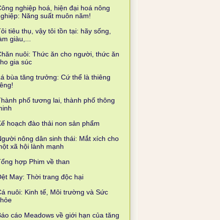
ông nghiệp hoá, hiện đại hoá nông
nghiệp: Năng suất muôn năm!
ôi tiêu thụ, vậy tôi tồn tại: hãy sống,
àm giàu,...
hăn nuôi: Thức ăn cho người, thức ăn
ho gia súc
á bùa tăng trưởng: Cứ thể là thiêng
iêng!
hành phố tương lai, thành phố thông
minh
ế hoạch đào thải non sản phẩm
gười nông dân sinh thái: Mắt xích cho
ột xã hội lành mạnh
Tổng hợp Phim về than
ệt May: Thời trang độc hại
á nuôi: Kinh tế, Môi trường và Sức
khỏe
áo cáo Meadows về giới hạn của tăng