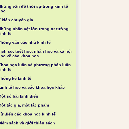
Những vấn đề thời sự trong kinh tế
học
Ý kiến chuyên gia
Những nhân vật lớn trong tư tưởng
inh tế
Phỏng vấn các nhà kinh tế
ịch sử, triết học, nhân học và xã hội
học về các khoa học
Khoa học luận và phương pháp luận
inh tế
Thống kê kinh tế
Kinh tế học và các khoa học khác
ột số bài kinh điển
Một tác giả, một tác phẩm
Từ điển các khoa học kinh tế
Điểm sách và giới thiệu sách