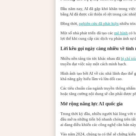
Đầu năm nay, AI đã gặp khó khăn trong việc
bằng AI đã được cải thiện rõ rệt trong các nhi
Đồng thời,
nghiên cứu đã phát hiện
nhiều trìn
Một số nhà phát triển đã tạo các
mô hình
có l
lợi thế khi cung cấp các dịch vụ phản ánh sự 
Lời kêu gọi ngày càng nhiều về tính
Nhiều nền tảng tin tức khác nhau đã
bị chỉ trí
truyền đạt việc này một cách minh bạch.
Hình ảnh tạo bởi AI về các nhà lãnh đạo thế 
khả năng gây hiểu lầm và lừa dối cao.
Các tiêu chuẩn của ngành truyền thông nhằm 
hoặc tăng cường nội dung sẽ cần phải được phá
Mở rộng năng lực AI quốc gia
Trong thời kỳ đầu, nhiều người hài lòng với v
đầu mở ra những tiến bộ nhanh chóng trên tất 
ai đang điều khiển các công nghệ căn bản này
Vào năm 2024, chúng ta có thể sẽ chứng kiến ​