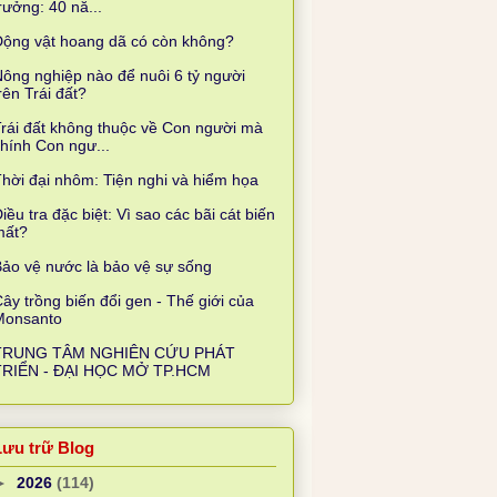
rưởng: 40 nă...
Động vật hoang dã có còn không?
ông nghiệp nào để nuôi 6 tỷ người
rên Trái đất?
rái đất không thuộc về Con người mà
hính Con ngư...
hời đại nhôm: Tiện nghi và hiểm họa
iều tra đặc biệt: Vì sao các bãi cát biến
mất?
ảo vệ nước là bảo vệ sự sống
ây trồng biến đổi gen - Thế giới của
Monsanto
TRUNG TÂM NGHIÊN CỨU PHÁT
TRIỂN - ĐẠI HỌC MỞ TP.HCM
Lưu trữ Blog
►
2026
(114)