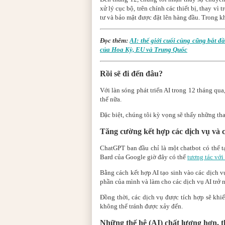
xử lý cục bộ, trên chính các thiết bị, thay vì
tư và bảo mật được đặt lên hàng đầu. Trong k
Đọc thêm:
AI: thế giới cuối cùng cũng bắt đầ
của Hoa Kỳ, EU và Trung Quốc
Rồi sẽ đi đến đâu?
Với làn sóng phát triển AI trong 12 tháng qua
thế nữa.
Đặc biệt, chúng tôi kỳ vọng sẽ thấy những tha
Tăng cường kết hợp các dịch vụ và 
ChatGPT ban đầu chỉ là một chatbot có thể tạ
Bard của Google giờ đây có thể
tương tác với
Bằng cách kết hợp AI tạo sinh vào các dịch vụ
phần của mình và làm cho các dịch vụ AI trở n
Đồng thời, các dịch vụ được tích hợp sẽ khi
không thể tránh được xảy đến.
Những thế hệ (AI) chất lượng hơn, t