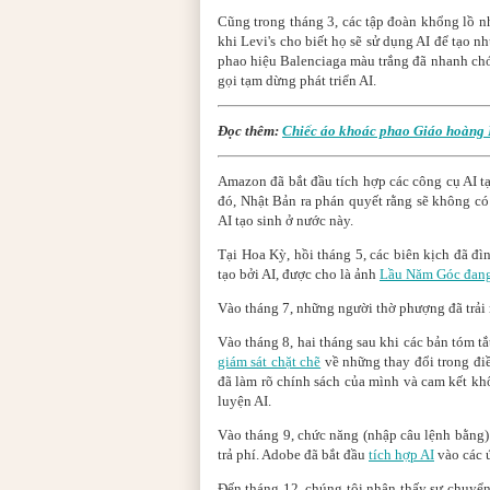
Cũng trong tháng 3, các tập đoàn khổng lồ 
khi Levi's cho biết họ sẽ sử dụng AI để tạo 
phao hiệu Balenciaga màu trắng đã nhanh ch
gọi tạm dừng phát triển AI.
Đọc thêm:
Chiếc áo khoác phao Giáo hoàng Fr
Amazon đã bắt đầu tích hợp các công cụ AI t
đó, Nhật Bản ra phán quyết rằng sẽ không c
AI tạo sinh ở nước này.
Tại Hoa Kỳ, hồi tháng 5, các biên kịch đã đì
tạo bởi AI, được cho là ảnh
Lầu Năm Góc đang
Vào tháng 7, những người thờ phượng đã trả
Vào tháng 8, hai tháng sau khi các bản tóm t
giám sát chặt chẽ
về những thay đổi trong đi
đã làm rõ chính sách của mình và cam kết k
luyện AI.
Vào tháng 9, chức năng (nhập câu lệnh bằng
trả phí. Adobe đã bắt đầu
tích hợp AI
vào các 
Đến tháng 12, chúng tôi nhận thấy sự chuyển