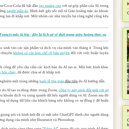
như Coca-Cola đã bắt đầu
tạo quảng cáo
với sự góp phần của AI, trong
những
người mẫu ảo
. Hình ảnh gây sốc mô tả Giáo hoàng mặc áo khoác
C
óng lan đi khắp nơi. Một nhóm các nhà truyền bá công nghệ cũng kêu
ancis mặc là bịp - đây là lịch sử về thời trang giáo hoàng thực sự
ạo sinh vào các sản phẩm và dịch vụ của mình vào tháng 4. Trong khi
ó chuyện
không có các hạn chế về bản quyền
đối với việc huấn luyện
nh công để yêu cầu cấm các kịch bản do AI tạo ra. Một bức hình khác
 bốc cháy
, đã được chia sẻ đi khắp nơi.
i nghiệm một trong những
buổi lễ tôn giáo
đầu tiên
do AI hướng dẫn.
ắt do AI tạo ra dùng được trong Zoom,
công ty này phải đối mặt với sự
ều khoản dịch vụ xung quanh dữ liệu người dùng và AI. Zoom sau đó
hông sử dụng dữ liệu của khách hàng nếu không có sự đồng ý để huấn
K
) giọng nói và hình ảnh đã có mặt trên ChatGPT dành cho người dùng
ứng dụng của mình như Illustrator và Photoshop.
C
b
 dịch ngày càng tăng sang “
Edge AI
”, trong đó các quy trình AI được