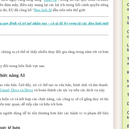
C
 trên đám mây, điều này mang lại các lợi ích trong bối cảnh quyền riêng
hi đó, EU đã công bố “
Đạo luật AI
đầu tiên trên thế giới.
T
l
u quy định về trí tuệ nhân tạo – có gì để kỳ vọng từ các đạo luật mới
C
c
L
l
, chúng ta có thể sẽ thấy nhiều thay đổi gia tăng trong năm tới và hơn
T
y đổi trong bốn lĩnh vực sau.
K
chức năng AI
N
o văn bản. Giờ đây, nó có thể tạo ra văn bản, hình ảnh và âm thanh.
m
 Gmail, Docs và Drive
và hoàn thành các tác vụ trên các dịch vụ này.
 hiện có và kết hợp các chức năng, các công ty sẽ cố gắng duy trì thị
D
ên trực quan, dễ tiếp cận và hữu ích hơn.
C
ến người dùng dễ bị tổn thương hơn khi các hành vi vi phạm dữ liệu
B
hực tế hơn