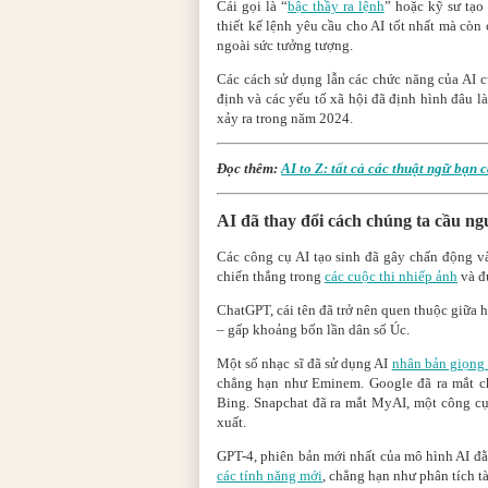
Cái gọi là “
bậc thầy ra lệnh
” hoặc kỹ sư tạo
thiết kế lệnh yêu cầu cho AI tốt nhất mà còn
ngoài sức tưởng tượng.
Các cách sử dụng lẫn các chức năng của AI c
định và các yếu tố xã hội đã định hình đâu là
xảy ra trong năm 2024.
Đọc thêm:
AI to Z: tất cả các thuật ngữ bạn 
AI đã thay đổi cách chúng ta cầu ng
Các công cụ AI tạo sinh đã gây chấn động v
chiến thắng trong
các cuộc thi nhiếp ảnh
và đ
ChatGPT, cái tên đã trở nên quen thuộc giữa h
– gấp khoảng bốn lần dân số Úc.
Một số nhạc sĩ đã sử dụng AI
nhân bản giọng
chẳng hạn như Eminem. Google đã ra mắt ch
Bing. Snapchat đã ra mắt MyAI, một công cụ
xuất.
GPT-4, phiên bản mới nhất của mô hình AI đằ
các tính năng mới
, chẳng hạn như phân tích t