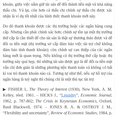
khoản, giữa việc nắm giữ tài sản dễ đổi thành tiền mặt và khả năng
thấu chi. Vả lại, còn hơn cả thấu chi chính sự thấu chi được xác
nhận là ví dụ tốt nhất của hình thức thanh khoản mới này.
Do đó thanh khoản được các thị trường hoặc các ngân hàng cung
cấp. Nhưng cần phải chính xác hơn; chính sự tồn tại một thị trường
thứ cấp là cần thiết để cho tài sản là thật sự thương thảo được và dễ
đổi ra tiền mặt (thị trường sơ cấp đảm bảo việc tài trợ chứ không
đảm bảo tính thanh khoản); còn chính sự can thiệp của các ngân
hàng mới là quan trọng. Nếu không có thị trường thứ cấp hoặc thị
trường này quá hẹp, thì những tài sản được gọi là dễ đổi ra tiền mặt
vẫn chỉ đơn giản là những phương tiện thanh toán và không có bất
kì vai trò thanh khoản nào cả. Tương tự như thế, nếu sự hỗ trợ của
ngân hàng là tuỳ nghi thì chúng chỉ là một thủ tục tài trợ.
▶
FISHER I.,
The Theory of Interest
(1930), New York, A. M.
Kelley, réed. 1961.
–
HICKS J.,
“
Liquidity
”
,
Economic Journal
,
1962, p. 787-802;
The Crisis in Keynesian Economics
, Oxford,
Basil Blackwell, 1974.
–
JONES R. A. & OSTROY J. M.,
“
Flexibility and uncertainty
”
,
Review of Economic Studies
, 1984, p.