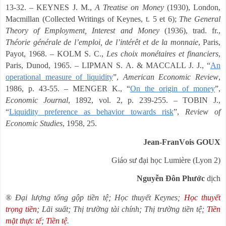
13-32.
–
KEYNES J. M.,
A Treatise on Money
(1930), London,
Macmillan (Collected Writings of Keynes, t. 5 et 6);
The General
Theory of Employment, Interest and Money
(1936), trad. fr.,
Théorie générale de l
’
emploi, de l
’
intérêt et de la monnaie
, Paris,
Payot, 1968.
–
KOLM S. C.,
Les choix monétaires et financiers
,
Paris, Dunod, 1965.
–
LIPMAN S. A. & MACCALL J. J.,
“
An
operational measure of liquidity
”
,
American Economic Review
,
1986, p. 43-55.
–
MENGER K.,
“
On the origin of money
”
,
Economic Journal
, 1892, vol. 2, p. 239-255.
–
TOBIN J.,
“
Liquidity preference as behavior towards risk
”
,
Review of
Economic Studies
, 1958, 25.
Jean-Fran
V
ois GOUX
Giáo sư đại học Lumière (Lyon 2)
Nguyễn Đôn Phước
dịch
®
Đại lượng tổng gộp tiền tệ; Học thuyết Keynes;
Học thuyết
trọng tiền
; Lãi suất; Thị trường tài chính; Thị trường tiền tệ;
Tiền
mặt thực tế
;
Tiền tệ
.