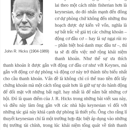
lai theo một cách nhìn fisherian hơn là
keynesian, do đó nhấn mạnh đến đông
cơ dự phòng chứ không đến những thu
hoạch được dự kiến về vốn, nghĩa là
sự bất trắc về giá trị các chứng khoán
–
động cơ đầu cơ
–
hay là sự ngại rủi ro
–
phân biệt hoá danh mục đầu tư
–
, thì
John R. Hicks (1904-1989)
ta sẽ đi đến việc mở rộng khái niệm
thanh khoản. Như thế sự ưa thích
thanh khoản ít được gắn với động cơ đầu cơ như với Keynes, mà
gắn với động cơ dự phòng và động cơ này trở thành tiêu biểu nhất
cho cầu thanh khoản. Vấn đề là không chỉ có thể trao tiền đổi lấy
chứng khoán mà một cách tổng quát hơn là giữ sự tự do hành động
để đối mặt với những bất ngờ, hay nhất là để nắm bắt những cơ
hội. Đó là quan điểm của J. R. Hicks trong những bài viết sau này,
và điều này làm ông gần với các nhà hậu keynesian vì đối với
những tác giả này khiá cạnh dự phòng là thiết yếu. Ông cho rằng lí
thuyết keynesian chỉ là một trường hợp đặc biệt áp dụng vào những
thị trường tài chính, trong lúc khái niệm tổng quát về tính thanh