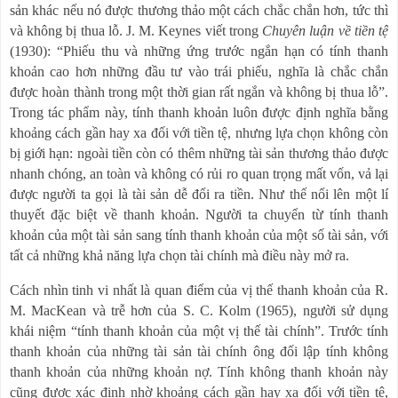
sản khác nếu nó được thương thảo một cách chắc chắn hơn, tức thì
và không bị thua lỗ. J. M. Keynes viết trong
Chuyên luận về tiền tệ
(1930):
“
Phiếu thu và những ứng trước ngắn hạn có tính thanh
khoản cao hơn những đầu tư vào trái phiếu, nghĩa là chắc chắn
được hoàn thành trong một thời gian rất ngắn và không bị thua lỗ
”
.
Trong tác phẩm này, tính thanh khoản luôn được định nghĩa bằng
khoảng cách gần hay xa đối với tiền tệ, nhưng lựa chọn không còn
bị giới hạn: ngoài tiền còn có thêm những tài sản thương thảo được
nhanh chóng, an toàn và không có rủi ro quan trọng mất vốn, vả lại
được người ta gọi là tài sản dễ đổi ra tiền. Như thế nổi lên một lí
thuyết đặc biệt về thanh khoản. Người ta chuyển từ tính thanh
khoản của một tài sản sang tính thanh khoản của một số tài sản, với
tất cả những khả năng lựa chọn tài chính mà điều này mở ra.
Cách nhìn tinh vi nhất là quan điểm của vị thế thanh khoản của R.
M. MacKean và trễ hơn của S. C. Kolm (1965), người sử dụng
khái niệm
“
tính thanh khoản của một vị thế tài chính
”
. Trước tính
thanh khoản của những tài sản tài chính ông đối lập tính không
thanh khoản của những khoản nợ. Tính không thanh khoản này
cũng được xác định nhờ khoảng cách gần hay xa đối với tiền tệ,