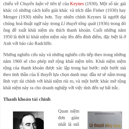
chiếu về
Chuyên luận về tiền tệ
của
Keynes
(1930). Một số tác giả
khác có những cách kiến giải khác và trích dẫn Fisher (1930) hay
Menger (1930) nhiều hơn. Tuy nhiên chính Keynes là người đại
chúng hoá thuật ngữ này trong
Lí thuyết tổng quát
(1936) trong đó
ông đề xuất khái niệm ưa thích thanh khoản. Cuối những năm
1950 là thời kì khái niệm niệm này lên đến đỉnh điểm, đặc biệt là ở
Anh với báo cáo Radcliffe.
Những nghiên cứu này và những nghiên cứu tiếp theo trong những
năm 1960 sẽ cho phép mở rộng khái niệm trên. Khái niệm niệm
rộng của thanh khoản được xác lập trong hai bước: một bước mà
theo tinh thần của lí thuyết lựa chọn danh mục đầu tư sẽ nằm trong
lĩnh vực tài chính với khái niệm rủi ro, và một bước khác mở rộng
khái niệm này ra cho doanh nghiệp với việc tính đến sự bất trắc.
Thanh khoản tài chính
Quan niệm
đơn giản
nhất là mô