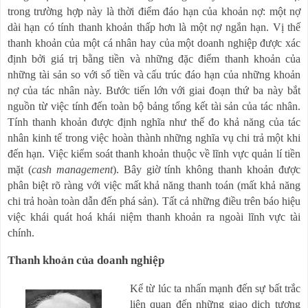
trong trường hợp này là thời điểm đáo hạn của khoản nợ: một nợ
dài hạn có tính thanh khoản thấp hơn là một nợ ngắn hạn. Vị thế
thanh khoản của một cá nhân hay của một doanh nghiệp được xác
định bởi giá trị bằng tiền và những đặc điểm thanh khoản của
những tài sản so với số tiền và cấu trúc đáo hạn của những khoản
nợ của tác nhân này. Bước tiến lớn với giai đoạn thứ ba này bắt
nguồn từ việc tính đến toàn bộ bảng tổng kết tài sản của tác nhân.
Tính thanh khoản được định nghĩa như thế đo khả năng của tác
nhân kinh tế trong việc hoàn thành những nghĩa vụ chi trả một khi
đến hạn. Việc kiểm soát thanh khoản thuộc về lĩnh vực quản lí tiền
mặt (
cash management
). Bây giờ tính không thanh khoản được
phân biệt rõ ràng với việc mất khả năng thanh toán (mất khả năng
chi trả hoàn toàn dẫn đến phá sản). Tất cả những điều trên báo hiệu
việc khái quát hoá khái niệm thanh khoản ra ngoài lĩnh vực tài
chính.
Thanh khoản của doanh nghiệp
Kể từ lúc ta nhấn mạnh đến sự bất trắc
liên quan đến những giao dịch tương