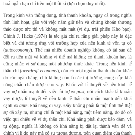
hoá ngắn hạn chỉ trên một thời kì (lựa chọn duy nhất).
Trong kinh văn thông dụng, tính thanh khoản, ngay cả trong nghĩa
tính linh hoạt, gắn với việc nắm giữ tiền và chứng khoán thương
thảo được tức thì và không mất mát (ví dụ, trái phiếu Kho bạc).
Chính J. Hicks (1974) là tác giả chỉ ra rằng giải pháp này là đặc
biệt và chỉ tương ứng với trường hợp của nền kinh tế vốn tự có
(
autoeconomy
). Thế mà nhiều doanh nghiệp không có tài sản dễ
đổi ra tiền mặt và không vì thế mà không có thanh khoản hay là
cứng nhắc vì sử dụng một phương thức khác. Trong nền kinh tế
thấu chi (
overdraft economy
), còn có một nguồn thanh khoản khác
do các ngân hàng, chứ không còn là các thị trường, cung cấp: khả
năng chắc chắn được cho vay. Khác với lí thuyết về nền kinh tế
vay nợ nhấn mạnh đến việc tài trợ
ex post
, nói cách khác là khoản
vay được, lí thuyết về nền kinh tế thấu chi nhấn mạnh đến khiá
cạnh
ex ante
: khả năng đi vay. Đây không phải là một tình thế thật
sự đã xảy ra, nhưng chỉ là một khả năng, một tiềm năng, do đó có
việc qui chiếu về ví dụ thấu chi. Khả năng phải được bảo đảm, và
tự động, nghĩa là không có khả năng bị đặt lại thành vấn đề và
chính vì lí do này mà có sự tương đương, trên quan điểm của thanh