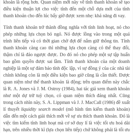
khoản là rộng hơn. Quan niệm mới này về tính thanh khoản sẽ tạo
điều kiện thuận lợi cho việc tính đến một chỗ dựa mới của tính
thanh khoản cho đến lúc bấy giờ được xem nhẹ: khả năng đi vay.
Tính thanh khoản trở thành đồng nghĩa với tính linh hoạt, nó cho
phép những lựa chọn bỏ ngỏ. Nó được lồng vào trong một quá
trình liên tiếp và có thời gian chờ đợi để nắm giữ thông tin. Tính
thanh khoản càng cao thì những lựa chọn càng có thể thay đổi,
thậm chí là đảo ngược được. Do đó nó cho phép một sự tập huấn
bao gồm quyền được sai lầm. Tính thanh khoản của một doanh
nghiệp là một sự đảm bảo tính độc lập, vì sự đồng ý của các nhà tài
chính không còn là một điều kiện bao giờ cũng là cần thiết. Được
quan niệm như thế thanh khoản là động; trên quan điểm này chắc
là R. A. Jones và J. M. Ostroy (1984), hai tác giả xem thanh khoản
như một dự trữ tuỳ chọn, có quan niệm thích đáng nhất. Cũng
trong cách nhìn này, S. A. Lippman và J. J. MacCall (1986) đề xuất
lí thuyết
liquidity search model
(mô hình tìm kiếm thanh khoản)
dẫn đến một cách giải thích mới về sự ưa thích thanh khoản. Đó là
việc tìm kiếm tính linh hoạt mà cơ sở duy lí là việc tối ưu hoá dài
hạn, trên nhiều thời kì (lựa chọn liên tiếp) chứ không phải là tối ưu