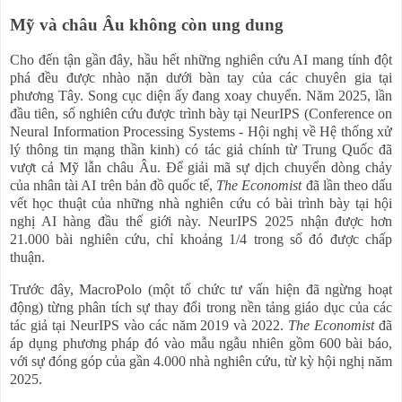
Mỹ và châu Âu không còn ung dung
Cho đến tận gần đây, hầu hết những nghiên cứu AI mang tính đột
phá đều được nhào nặn dưới bàn tay của các chuyên gia tại
phương Tây. Song cục diện ấy đang xoay chuyển. Năm 2025, lần
đầu tiên, số nghiên cứu được trình bày tại NeurIPS (Conference on
Neural Information Processing Systems - Hội nghị về Hệ thống xử
lý thông tin mạng thần kinh) có tác giả chính từ Trung Quốc đã
vượt cả Mỹ lẫn châu Âu. Để giải mã sự dịch chuyển dòng chảy
của nhân tài AI trên bản đồ quốc tế,
The Economist
đã lần theo dấu
vết học thuật của những nhà nghiên cứu có bài trình bày tại hội
nghị AI hàng đầu thế giới này. NeurIPS 2025 nhận được hơn
21.000 bài nghiên cứu, chỉ khoảng 1/4 trong số đó được chấp
thuận.
Trước đây, MacroPolo (một tổ chức tư vấn hiện đã ngừng hoạt
động) từng phân tích sự thay đổi trong nền tảng giáo dục của các
tác giả tại NeurIPS vào các năm 2019 và 2022.
The Economist
đã
áp dụng phương pháp đó vào mẫu ngẫu nhiên gồm 600 bài báo,
với sự đóng góp của gần 4.000 nhà nghiên cứu, từ kỳ hội nghị năm
2025.