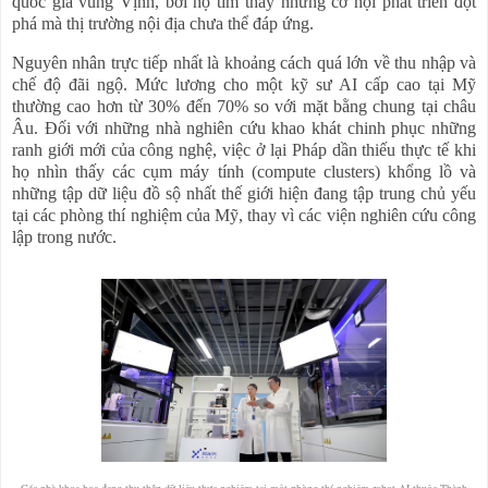
quốc gia vùng Vịnh, bởi họ tìm thấy những cơ hội phát triển đột
phá mà thị trường nội địa chưa thể đáp ứng.
Nguyên nhân trực tiếp nhất là khoảng cách quá lớn về thu nhập và
chế độ đãi ngộ. Mức lương cho một kỹ sư AI cấp cao tại Mỹ
thường cao hơn từ 30% đến 70% so với mặt bằng chung tại châu
Âu. Đối với những nhà nghiên cứu khao khát chinh phục những
ranh giới mới của công nghệ, việc ở lại Pháp dần thiếu thực tế khi
họ nhìn thấy các cụm máy tính (compute clusters) khổng lồ và
những tập dữ liệu đồ sộ nhất thế giới hiện đang tập trung chủ yếu
tại các phòng thí nghiệm của Mỹ, thay vì các viện nghiên cứu công
lập trong nước.