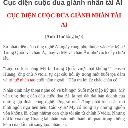
Cục diện cuộc đua giành nhân tài AI
CỤC DIỆN CUỘC ĐUA GIÀNH NHÂN TÀI
AI
(
Anh Thư
tổng hợp)
Sự phát triển của công nghệ AI ngày càng phụ thuộc vào các kỹ sư
Trung Quốc và châu Á, thay vì Mỹ và châu Âu như cách đây chưa
lâu.
“Liệu có khả năng Mỹ bị Trung Quốc vượt mặt không?” Jensen
Huang, ông chủ Nvidia, tự đặt câu hỏi ấy trong một buổi tọa đàm
về
trí tuệ nhân tạo
cuối năm ngoái. “Câu trả lời là: chắc chắn có.”
Nhận định này thoạt nghe có vẻ bất ngờ. Suốt một thập kỷ qua, Mỹ
vẫn ung dung dẫn đầu cuộc đua AI, là nơi đặt đại bản doanh của
những tập đoàn công nghệ sừng sỏ nhất đang phát triển các mô
hình ngôn ngữ tiên tiến. Các kỹ sư Mỹ có trong tay những nguồn
vốn khổng lồ, cùng những con chip tối tân từ chính Nvidia. Nhưng
nỗi lo của ông Huang lại nhắm vào một thành tố quan trọng không
kém của đổi mới sáng tạo: nhân tài.