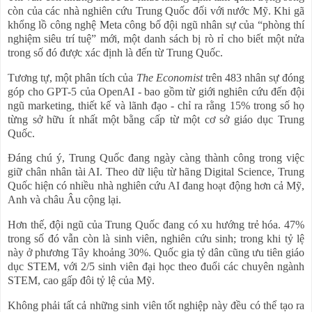
còn của các nhà nghiên cứu Trung Quốc đối với nước Mỹ. Khi gã
khổng lồ công nghệ Meta công bố đội ngũ nhân sự của “phòng thí
nghiệm siêu trí tuệ” mới, một danh sách bị rò rỉ cho biết một nửa
trong số đó được xác định là đến từ Trung Quốc.
Tương tự, một phân tích của
The Economist
trên 483 nhân sự đóng
góp cho GPT-5 của OpenAI - bao gồm từ giới nghiên cứu đến đội
ngũ marketing, thiết kế và lãnh đạo - chỉ ra rằng 15% trong số họ
từng sở hữu ít nhất một bằng cấp từ một cơ sở giáo dục Trung
Quốc.
Đáng chú ý, Trung Quốc đang ngày càng thành công trong việc
giữ chân nhân tài AI. Theo dữ liệu từ hãng Digital Science, Trung
Quốc hiện có nhiều nhà nghiên cứu AI đang hoạt động hơn cả Mỹ,
Anh và châu Âu cộng lại.
Hơn thế, đội ngũ của Trung Quốc đang có xu hướng trẻ hóa. 47%
trong số đó vẫn còn là sinh viên, nghiên cứu sinh; trong khi tỷ lệ
này ở phương Tây khoảng 30%. Quốc gia tỷ dân cũng ưu tiên giáo
dục STEM, với 2/5 sinh viên đại học theo đuổi các chuyên ngành
STEM, cao gấp đôi tỷ lệ của Mỹ.
Không phải tất cả những sinh viên tốt nghiệp này đều có thể tạo ra