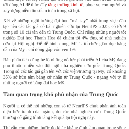
tới dùng AI để thúc đẩy
tăng trưởng kinh tế
, phục vụ con người và
xây dựng niềm tin số an toàn trong xã hội.
Xét về những ngôi trường đại học “mát tay” nhất trong việc đào
tạo nên các tác giả có bài nghiên cứu tại NeurIPS 2025, có tới 9
trong số 10 cái tên đến từ Trung Quốc. Chỉ riêng những người tốt
nghiệp Đại học Thanh Hoa đã chiếm tới 4% tổng số nhà nghiên
cứu tại Hội nghị. Để dễ hình dung, MIT - tổ chức giáo dục hàng
đầu của Mỹ - chỉ đóng góp vỏn vẹn 1%.
Bản phân tích cũng hé lộ những nỗ lực phát triển AI của Mỹ đang
phụ thuộc nhiều vào đội ngũ nhà nghiên cứu gốc Trung Quốc.
Trong số các tác giả gắn tên với các viện/trường tại Mỹ, có khoảng
35% sở hữu tấm bằng cử nhân từ Trung Quốc - ngang với tỷ lệ
những người có bằng đại học Mỹ.
Tầm quan trọng khó phủ nhận của Trung Quốc
Người ta có thể nói những con số từ NeurIPS chưa phản ánh toàn
diện bức tranh của ngành, do các nhà nghiên cứu Trung Quốc
thường cố gắng trình làng kết quả tại hội nghị này.
Thì vẫn còn những thước đo khác khẳng định tầm quan trọng sống