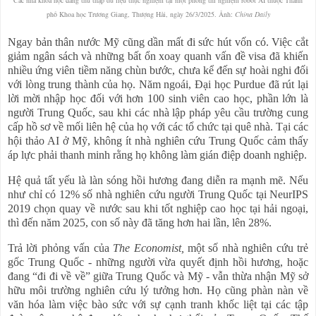
Các nhà khoa học đang thu thập dữ liệu thực nghiệm tại một phòng thí nghiệm robot AI thuộc Thành
phố Khoa học Trương Giang, Thượng Hải, ngày 26/3/2025. Ảnh:
China Daily
Ngay bản thân nước Mỹ cũng dần mất đi sức hút vốn có. Việc cắt
giảm ngân sách và những bất ổn xoay quanh vấn đề visa đã khiến
nhiều ứng viên tiềm năng chùn bước, chưa kể đến sự hoài nghi đối
với lòng trung thành của họ. Năm ngoái, Đại học Purdue đã rút lại
lời mời nhập học đối với hơn 100 sinh viên cao học, phần lớn là
người Trung Quốc, sau khi các nhà lập pháp yêu cầu trường cung
cấp hồ sơ về mối liên hệ của họ với các tổ chức tại quê nhà. Tại các
hội thảo AI ở Mỹ, không ít nhà nghiên cứu Trung Quốc cảm thấy
áp lực phải thanh minh rằng họ không làm gián điệp doanh nghiệp.
Hệ quả tất yếu là làn sóng hồi hương đang diễn ra mạnh mẽ. Nếu
như chỉ có 12% số nhà nghiên cứu người Trung Quốc tại NeurIPS
2019 chọn quay về nước sau khi tốt nghiệp cao học tại hải ngoại,
thì đến năm 2025, con số này đã tăng hơn hai lần, lên 28%.
Trả lời phỏng vấn của
The Economist,
một số nhà nghiên cứu trẻ
gốc Trung Quốc - những người vừa quyết định hồi hương, hoặc
đang “đi đi về về” giữa Trung Quốc và Mỹ - vẫn thừa nhận Mỹ sở
hữu môi trường nghiên cứu lý tưởng hơn. Họ cũng phàn nàn về
văn hóa làm việc bào sức với sự cạnh tranh khốc liệt tại các tập