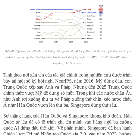
Biểu đồ xếp hạng các nước theo số lượng nhà nghiên cứu AI hàng đầu, tính theo nơi gắn tên của tác giả
chính trong các nghiên cứu được trình bày tại một số kỳ hội nghị NeurIPS. Biểu đồ:
NeurIPS, Paper
Copilot, The Economist
Tính theo nơi gắn tên của tác giả chính trong nghiên cứu được trình
bày tại một số kỳ hội nghị NeurIPS, năm 2016, Mỹ đứng đầu, còn
Trung Quốc xếp sau Anh và Pháp. Nhưng đến 2025 Trung Quốc
chính thức vượt Mỹ để đứng số một. Trong khi các nước châu Âu
như Anh rơi xuống thứ tư và Pháp xuống thứ chín, các nước châu
Á như Hàn Quốc vươn lên thứ ba, Singapore đứng thứ sáu.
Sự thăng hạng của Hàn Quốc và Singapore không khó đoán. Hàn
Quốc từ lâu đã có lộ trình ghi tên mình vào hàng ngũ ba cường
quốc AI đứng đầu thế giới. Về phần mình, Singapore đã ban hành
Chiến lược Trí tuệ Nhân tạo Quốc gia 2.0, vào năm 2023, hướng