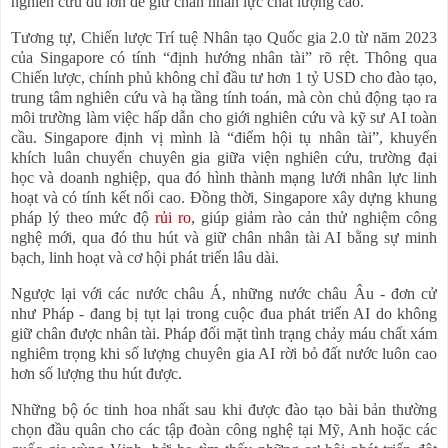
nghiên cứu đủ lớn để giữ chân nhân lực chất lượng cao.
Tương tự, Chiến lược Trí tuệ Nhân tạo Quốc gia 2.0 từ năm 2023
của Singapore có tính “định hướng nhân tài” rõ rệt. Thông qua
Chiến lược, chính phủ không chỉ đầu tư hơn 1 tỷ USD cho đào tạo,
trung tâm nghiên cứu và hạ tầng tính toán, mà còn chủ động tạo ra
môi trường làm việc hấp dẫn cho giới nghiên cứu và kỹ sư AI toàn
cầu. Singapore định vị mình là “điểm hội tụ nhân tài”, khuyến
khích luân chuyển chuyên gia giữa viện nghiên cứu, trường đại
học và doanh nghiệp, qua đó hình thành mạng lưới nhân lực linh
hoạt và có tính kết nối cao. Đồng thời, Singapore xây dựng khung
pháp lý theo mức độ
rủi ro
, giúp giảm rào cản thử nghiệm công
nghệ mới, qua đó thu hút và giữ chân nhân tài AI bằng sự minh
bạch, linh hoạt và cơ hội phát triển lâu dài.
Ngược lại với các nước châu Á, những nước châu Âu - đơn cử
như Pháp - đang bị tụt lại trong cuộc đua phát triển AI do không
giữ chân được nhân tài. Pháp đối mặt tình trạng chảy máu chất xám
nghiêm trọng khi số lượng chuyên gia AI rời bỏ đất nước luôn cao
hơn số lượng thu hút được.
Những bộ óc tinh hoa nhất sau khi được đào tạo bài bản thường
chọn đầu quân cho các tập đoàn công nghệ tại Mỹ, Anh hoặc các