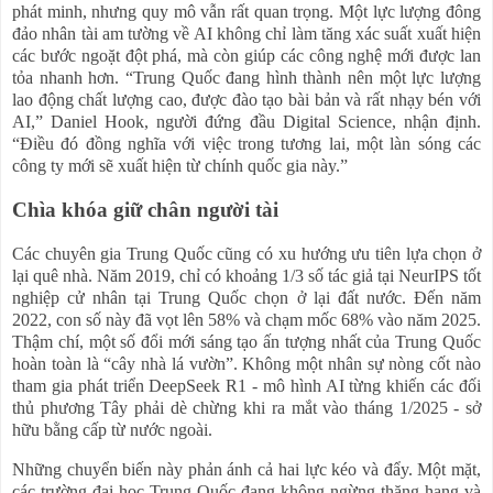
phát minh, nhưng quy mô vẫn rất quan trọng. Một lực lượng đông
đảo nhân tài am tường về AI không chỉ làm tăng xác suất xuất hiện
các bước ngoặt đột phá, mà còn giúp các công nghệ mới được lan
tỏa nhanh hơn. “Trung Quốc đang hình thành nên một lực lượng
lao động chất lượng cao, được đào tạo bài bản và rất nhạy bén với
AI,” Daniel Hook, người đứng đầu Digital Science, nhận định.
“Điều đó đồng nghĩa với việc trong tương lai, một làn sóng các
công ty mới sẽ xuất hiện từ chính quốc gia này.”
Chìa khóa giữ chân người tài
Các chuyên gia Trung Quốc cũng có xu hướng ưu tiên lựa chọn ở
lại quê nhà. Năm 2019, chỉ có khoảng 1/3 số tác giả tại NeurIPS tốt
nghiệp cử nhân tại Trung Quốc chọn ở lại đất nước. Đến năm
2022, con số này đã vọt lên 58% và chạm mốc 68% vào năm 2025.
Thậm chí, một số đổi mới sáng tạo ấn tượng nhất của Trung Quốc
hoàn toàn là “cây nhà lá vườn”. Không một nhân sự nòng cốt nào
tham gia phát triển DeepSeek R1 - mô hình AI từng khiến các đối
thủ phương Tây phải dè chừng khi ra mắt vào tháng 1/2025 - sở
hữu bằng cấp từ nước ngoài.
Những chuyển biến này phản ánh cả hai lực kéo và đẩy. Một mặt,
các trường đại học Trung Quốc đang không ngừng thăng hạng và