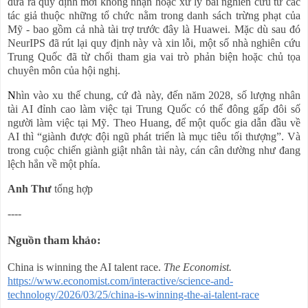
đưa ra quy định mới không nhận hoặc xử lý bài nghiên cứu từ các
tác giả thuộc những tổ chức nằm trong danh sách trừng phạt của
Mỹ - bao gồm cả nhà tài trợ trước đây là Huawei. Mặc dù sau đó
NeurIPS đã rút lại quy định này và xin lỗi, một số nhà nghiên cứu
Trung Quốc đã từ chối tham gia vai trò phản biện hoặc chủ tọa
chuyên môn của hội nghị.
N
hìn vào xu thế chung, cứ đà này, đến năm 2028, số lượng nhân
tài AI đỉnh cao làm việc tại Trung Quốc có thể đông gấp đôi số
người làm việc tại Mỹ. Theo Huang, để một quốc gia dẫn đầu về
AI thì “giành được đội ngũ phát triển là mục tiêu tối thượng”. Và
trong cuộc chiến giành giật nhân tài này, cán cân dường như đang
lệch hẳn về một phía.
Anh Thư
tổng hợp
----
Nguồn tham khảo:
China is winning the AI talent race.
The Economist.
https://www.economist.com/interactive/science-and-
technology/2026/03/25/china-is-winning-the-ai-talent-race