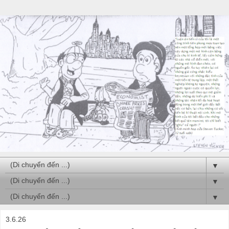
▼
▼
▼
3.6.26