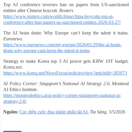
Top AI conference reverses ban on papers from US-sanctioned
entities after Chinese boycott.
Reuters
https://www.reuters.com/world/china/china-boycotts-top-ai-
conference-after-ban-papers-us-sanctioned-entities-2026-03-27/
The AI brain drain: Why Europe can’t keep the talent it trains.
Euronews
.
https://www.euronews.com/my-europe/2026/01/29/the-ai-brain-
drain-why-europe-cant-keep-the-talent-it-trains
Strategy to make Korea top 3 AI power gets KRW 10T budget.
Korea.net
.
https://www.korea.net/NewsFocus/policies/view?articleId=285073
AI Policy Corner: Singapore’s National AI Strategy 2.0
, Montreal
AI Ethics Institute.
https://montrealethics.ai/ai-policy-corner-singapores-national-ai-
strategy-2-0/
Nguồn:
Cục diện cuộc đua giành nhân tài AI
,
Tia Sáng
, 3/5/2026