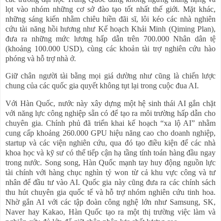
lọt vào nhóm những cơ sở đào tạo tốt nhất thế giới. Mặt khác,
những sáng kiến nhằm chiêu hiền đãi sĩ, lôi kéo các nhà nghiên
cứu tài năng hồi hương như Kế hoạch Khải Minh (Qiming Plan),
đưa ra những mức lương hấp dẫn trên 700.000 Nhân dân tệ
(khoảng 100.000 USD), cùng các khoản tài trợ nghiên cứu hào
phóng và hỗ trợ nhà ở.
Giữ chân người tài bằng mọi giá dường như cũng là chiến lược
chung của các quốc gia quyết không tụt lại trong cuộc đua AI.
Với Hàn Quốc, nước này xây dựng một hệ sinh thái AI gắn chặt
với năng lực công nghiệp sẵn có để tạo ra môi trường hấp dẫn cho
chuyên gia. Chính phủ đã triển khai kế hoạch “xa lộ AI” nhằm
cung cấp khoảng 260.000 GPU hiệu năng cao cho doanh nghiệp,
startup và các viện nghiên cứu, qua đó tạo điều kiện để các nhà
khoa học và kỹ sư có thể tiếp cận hạ tầng tính toán hàng đầu ngay
trong nước. Song song, Hàn Quốc mạnh tay huy động nguồn lực
tài chính với hàng chục nghìn tỷ won từ cả khu vực công và tư
nhân để đầu tư vào AI. Quốc gia này cũng đưa ra các chính sách
thu hút chuyên gia quốc tế và hỗ trợ nhóm nghiên cứu tinh hoa.
Nhờ gắn AI với các tập đoàn công nghệ lớn như Samsung, SK,
Naver hay Kakao, Hàn Quốc tạo ra một thị trường việc làm và