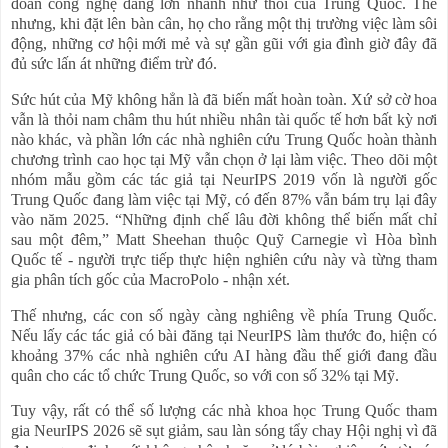
đoàn công nghệ đang lớn nhanh như thổi của Trung Quốc. Thế
nhưng, khi đặt lên bàn cân, họ cho rằng một thị trường việc làm sôi
động, những cơ hội mới mẻ và sự gần gũi với gia đình giờ đây đã
đủ sức lấn át những điểm trừ đó.
Sức hút của Mỹ không hẳn là đã biến mất hoàn toàn. Xứ sở cờ hoa
vẫn là thỏi nam châm thu hút nhiều nhân tài quốc tế hơn bất kỳ nơi
nào khác, và phần lớn các nhà nghiên cứu Trung Quốc hoàn thành
chương trình cao học tại Mỹ vẫn chọn ở lại làm việc. Theo dõi một
nhóm mẫu gồm các tác giả tại NeurIPS 2019 vốn là người gốc
Trung Quốc đang làm việc tại Mỹ, có đến 87% vẫn bám trụ lại đây
vào năm 2025. “Những định chế lâu đời không thể biến mất chỉ
sau một đêm,” Matt Sheehan thuộc Quỹ Carnegie vì Hòa bình
Quốc tế - người trực tiếp thực hiện nghiên cứu này và từng tham
gia phân tích gốc của MacroPolo - nhận xét.
Thế nhưng, các con số ngày càng nghiêng về phía Trung Quốc.
Nếu lấy các tác giả có bài đăng tại NeurIPS làm thước đo, hiện có
khoảng 37% các nhà nghiên cứu AI hàng đầu thế giới đang đầu
quân cho các tổ chức Trung Quốc, so với con số 32% tại Mỹ.
Tuy vậy, rất có thể số lượng các nhà khoa học Trung Quốc tham
gia NeurIPS 2026 sẽ sụt giảm, sau làn sóng tẩy chay Hội nghị vì đã