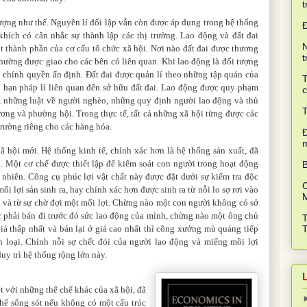
t
ượng như thế. Nguyên lí đối lập vẫn còn được áp dụng trong hệ thống
hích có cân nhắc sự thành lập các thị trường. Lao động và đất đai
N
t thành phần của cơ cấu tổ chức xã hội. Nơi nào đất đai được thương
t
 thường được giao cho các bên có liên quan. Khi lao động là đối tượng
 chính quyền ấn định. Đất đai được quản lí theo những tập quán của
T
i hạn pháp lí liên quan đến sở hữu đất đai. Lao động được quy phạm
c
, những luật về người nghèo, những quy định người lao động và thủ
T
ơng và phường hội. Trong thực tế, tất cả những xã hội từng được các
trường riêng cho các hàng hóa.
Đ
xã hội mới. Hệ thống kinh tế, chính xác hơn là hệ thống sản xuất, đã
. Một cơ chế được thiết lập để kiểm soát con người trong hoạt động
B
nhiên. Công cụ phúc lợi vật chất này được đặt dưới sự kiểm tra độc
C
ối lợi sản sinh ra, hay chính xác hơn được sinh ra từ nỗi lo sợ rơi vào
ống và từ sự chờ đợi một mối lợi. Chừng nào một con người không có sở
 phải bán đi trước đó sức lao động của mình, chừng nào một ông chủ
iá thấp nhất và bán lại ở giá cao nhất thì công xưởng mù quáng tiếp
 loại. Chính nỗi sợ chết đói của người lao động và miếng mồi lợi
y trì hệ thống rộng lớn này.
ệt với những thể chế khác của xã hội, đã
hể sống sót nếu không có một cấu trúc