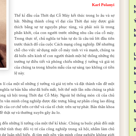
Karl Polanyi
Thế kỉ đầu của Thời đại Cỗ Máy kết thúc trong lo âu và sợ
hãi. Những thành công vĩ đại của Thời đại này được giải
thích bằng sự tự nguyện phục tùng, và phải nói là trong
phấn khởi, của con người trước những nhu cầu của cỗ máy.
k
Trong thực tế, chủ nghĩa tư bản tự do là câu trả lời đầu tiên
trước thách đố của cuộc Cách mạng công nghiệp. Để nhường
chỗ cho việc sử dụng một cỗ máy tinh vi và mạnh, chúng ta
L
đã biến nền kinh tế con người thành một hệ thống những thị
trường tự điều tiết và phóng chiếu những ý tưởng và giá trị
của chúng ta trong khuôn mẫu của sự sáng tạo không có tiền
lệ này.
k
 lí của một số những ý tưởng và giá trị trên và đặt thành vấn đề một
ủ nghĩa tư bản hầu như đã biến mất; bởi thế một lần nữa chúng ta phải
trong xã hội trong Thời đại Cỗ Máy. Ngoài hệ thống mòn cũ của chủ
 nền văn minh công nghiệp được đặc trưng bằng sự phân công lao động
M
iệt của cơ chế trên cơ thể và của tổ chức trên sự tự phát. Bản thân khoa
đề thật sự và thường xuyên gây âu lo.
 đến những lí tưởng của một thế kỉ khác. Chúng ta buộc phải đối mặt
 thử tính thay đổi vị trí của công nghiệp trong xã hội, nhằm làm chủ
ột dư luận phổ biến, đi tìm một nền văn minh công nghiệp không giới