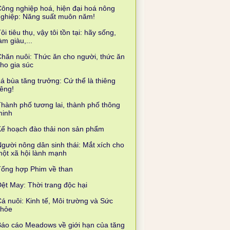
ông nghiệp hoá, hiện đại hoá nông
nghiệp: Năng suất muôn năm!
ôi tiêu thụ, vậy tôi tồn tại: hãy sống,
àm giàu,...
hăn nuôi: Thức ăn cho người, thức ăn
ho gia súc
á bùa tăng trưởng: Cứ thể là thiêng
iêng!
hành phố tương lai, thành phố thông
minh
ế hoạch đào thải non sản phẩm
gười nông dân sinh thái: Mắt xích cho
ột xã hội lành mạnh
Tổng hợp Phim về than
ệt May: Thời trang độc hại
á nuôi: Kinh tế, Môi trường và Sức
khỏe
áo cáo Meadows về giới hạn của tăng