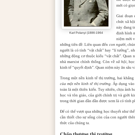
mới có giọ
Giai đoạn 
chức xã hội
này đang tr
định hình 
Karl Polanyi (1886-1964
niệm mới v
những tiên đề. Liên quan đến
con người
, chú
người là có tính “vật chất” hay “lí tưởng”, n
những động cơ thuộc kiểu “vật chất”. Quan n
nhà marxist chính thống. Còn về
xã hội
, họ
kinh tế “quyết định”. Quan niệm này ăn sâu và
Trong một nền kinh tế thị trường, hai khẳng 
của một nền kinh tế thị trường
. Áp dụng vào 
toàn là một thiên kiến. Tuy nhiên, chịu ảnh 
học và tôn giáo, của giới chính trị và giới 
trong thời gian dần dần được xem là có tính ph
Để có thể vượt qua những học thuyết như thế,
cần thiết cho sự sống còn của con người thê
thức của chúng ta.
Chấn thương thị trường