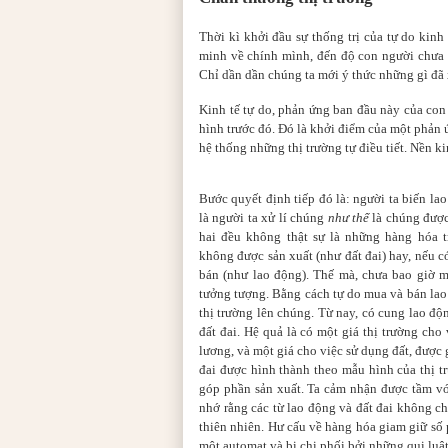
Thời kì khởi đầu sự thống trị của tự do kinh
minh về chính mình, đến độ con người chưa 
Chỉ dần dần chúng ta mới ý thức những gì đã 
Kinh tế tự do, phản ứng ban đầu này của con 
hình trước đó. Đó là khởi điểm của một phản 
hệ thống những thị trường tự điều tiết. Nền k
Bước quyết định tiếp đó là: người ta biến la
là người ta xử lí chúng
như thể
là chúng được
hai đều không thật sự là những hàng hóa
không được sản xuất (như đất đai) hay, nếu c
bán (như lao động). Thế mà, chưa bao giờ m
tưởng tượng. Bằng cách tự do mua và bán lao 
thị trường lên chúng. Từ nay, có cung lao độ
đất đai. Hệ quả là có một giá thị trường cho
lương, và một giá cho việc sử dụng đất, được g
đai được hình thành theo mẫu hình của thị t
góp phần sản xuất. Ta cảm nhận được tầm vóc
nhớ rằng các từ lao động và đất đai không ch
thiên nhiên. Hư cấu về hàng hóa giam giữ số 
một automat và bị chi phối bởi những qui luậ