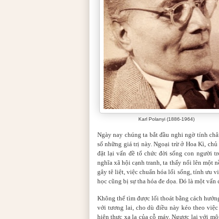
Karl Polanyi (1886-1964)
Ngày nay chúng ta bắt đầu nghi ngờ tính chân
số những giá trị này. Ngoại trừ ở Hoa Kì, ch
đặt lại vấn đề tổ chức đời sống con người 
nghĩa xã hội cạnh tranh, ta thấy nổi lên một
gây tê liệt, việc chuẩn hóa lối sống, tính ưu v
học cũng bị sự tha hóa đe dọa. Đó là một vấn 
Không thể tìm được lối thoát bằng cách hướng
với tương lai, cho dù điều này kéo theo việc
hiện thực xa lạ của cỗ máy. Ngược lại với m