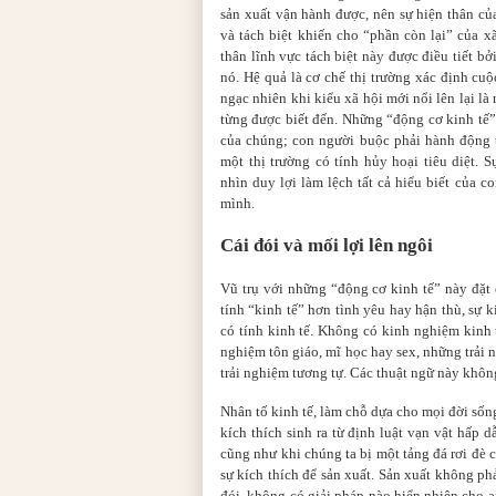
sản xuất vận hành được, nên sự hiện thân của
và tách biệt khiến cho “phần còn lại” của x
thân lĩnh vực tách biệt này được điều tiết b
nó. Hệ quả là cơ chế thị trường xác định cu
ngạc nhiên khi kiểu xã hội mới nổi lên lại là
từng được biết đến. Những “động cơ kinh tế” t
của chúng; con người buộc phải hành động t
một thị trường có tính hủy hoại tiêu diệt. 
nhìn duy lợi làm lệch tất cả hiểu biết của 
mình.
Cái đói và mối lợi lên ngôi
Vũ trụ với những “động cơ kinh tế” này đặt c
tính “kinh tế” hơn tình yêu hay hận thù, sự 
có tính kinh tế. Không có kinh nghiệm kinh t
nghiệm tôn giáo, mĩ học hay sex, những trải
trải nghiệm tương tự. Các thuật ngữ này không
Nhân tố kinh tế, làm chỗ dựa cho mọi đời sốn
kích thích sinh ra từ định luật vạn vật hấp 
cũng như khi chúng ta bị một tảng đá rơi đè 
sự kích thích để sản xuất. Sản xuất không ph
đói, không có giải pháp nào hiển nhiên cho an