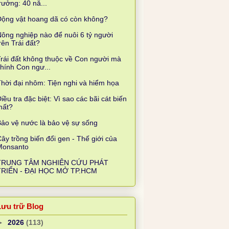
rưởng: 40 nă...
Động vật hoang dã có còn không?
ông nghiệp nào để nuôi 6 tỷ người
rên Trái đất?
rái đất không thuộc về Con người mà
hính Con ngư...
hời đại nhôm: Tiện nghi và hiểm họa
iều tra đặc biệt: Vì sao các bãi cát biến
mất?
ảo vệ nước là bảo vệ sự sống
ây trồng biến đổi gen - Thế giới của
Monsanto
TRUNG TÂM NGHIÊN CỨU PHÁT
TRIỂN - ĐẠI HỌC MỞ TP.HCM
Lưu trữ Blog
►
2026
(113)