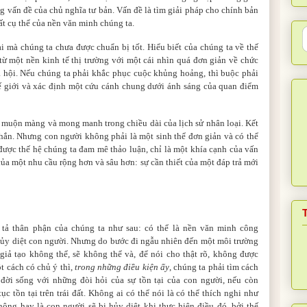
 vấn đề của chủ nghĩa tư bản. Vấn đề là tìm giải pháp cho chính bản
ất cụ thể của nền văn minh chúng ta.
i mà chúng ta chưa được chuẩn bị tốt. Hiểu biết của chúng ta về thế
từ một nền kinh tế thị trường với một cái nhìn quá đơn giản về chức
xã hội. Nếu chúng ta phải khắc phục cuộc khủng hoảng, thì buộc phải
hế giới và xác định một cứu cánh chung dưới ánh sáng của quan điểm
 muộn màng và mong manh trong chiều dài của lịch sử nhân loại. Kết
hắn. Nhưng con người không phải là một sinh thể đơn giản và có thể
được thế hệ chúng ta đam mê thảo luận, chỉ là một khía cạnh của vấn
 của một nhu cầu rộng hơn và sâu hơn: sự cần thiết của một đáp trả mới
tả thân phận của chúng ta như sau: có thể là nền văn minh công
hủy diệt con người. Nhưng do bước đi ngẫu nhiên đến một môi trường
giả tạo không thể, sẽ không thể và, để nói cho thật rõ, không được
t cách có chủ ý thì,
trong những điều kiện ấy
, chúng ta phải tìm cách
 đời sống với những đòi hỏi của sự tồn tại của con người, nếu còn
ục tồn tại trên trái đất. Không ai có thể nói là có thể thích nghi như
hông hay là con người sẽ bị hủy diệt khi thực hiện điều đó, bởi thế