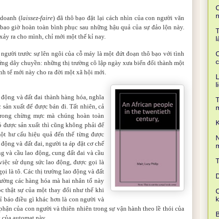
C
 doanh (
laissez-faire
) đã thô bạo đặt lại cách nhìn của con người văn
bao giờ hoàn toàn bình phục sau những hậu quả của sự đảo lộn này.
T
xảy ra cho mình, chỉ mới một thế kỉ nay.
l
người trước sự lên ngôi của cỗ máy là một đứt đoạn thô bạo với tình
C
c
ứng dây chuyền: những thị trường cô lập ngày xưa biến đổi thành một
inh tế mới này cho ra đời một xã hội mới.
L
l
o động và đất đai thành hàng hóa, nghĩa
T
 sản xuất để được bán đi. Tất nhiên, cả
 trong chừng mực mà chúng hoàn toàn
K
ó được sản xuất thì cũng không phải để
ột hư cấu hiệu quả đến thế từng được
N
động và đất đai, người ta áp đặt cơ chế
m
ng và cầu lao động, cung đất đai và cầu
 việc sử dụng sức lao động, được gọi là
ọi là tô. Các thị trường lao động và đất
D
rường các hàng hóa mà hai nhân tố này
 thật sự của một thay đổi như thế khi
C
ỉ báo điều gì khác hơn là con người và
phận của con người và thiên nhiên trong sự vận hành theo lề thói của
B
t của automat này.