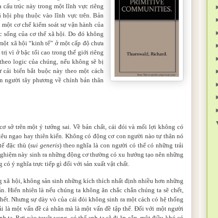
 cấu trúc này trong một lĩnh vực riêng
ã hội phụ thuộc vào lĩnh vực trên. Bản
ởi một cơ chế kiểm soát sự vận hành của
ộc sống của cơ thể xã hội. Do đó không
 một xã hội “kinh tế” ở một cấp độ chưa
rị vì ở bậc tối cao trong thế giới riêng
heo logic của chúng, nếu không sẽ bị
Sự cải biến bắt buộc này theo một cách
con người tây phương về chính bản thân
ơ sở trên một ý tưởng sai. Về bản chất, cái đói và mối lợi không có
kiêu ngạo hay thiên kiến. Không có động cơ con người nào tự thân nó
ế đặc thù (
sui generis
) theo nghĩa là con người có thể có những trải
 nghiệm này sinh ra những động cơ thường có xu hướng tạo nên những
 có ý nghĩa trực tiếp
g
ì đối với sản xuất vật chất.
g xã hội, không sản sinh những kích thích nhất định nhiều hơn những
dẫn. Hiển nhiên là nếu chúng ta không ăn chắc chắn chúng ta sẽ chết,
chết. Nhưng sự dày vò của cái đói không sinh ra một cách có hệ thống
ải là một vấn đề cá nhân mà là một vấn đề tập thể. Đối với một người
h ta. Rơi vào tuyệt vọng, có thể anh ta sẽ đi ăn cắp, một điều khó có