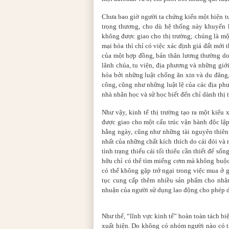
Chưa bao giờ người ta chứng kiến một hiện t
trọng thương, cho dù hệ thống này khuyến k
không được giao cho thị trường; chúng là mộ
mại hóa thì chỉ có việc xác định giá đất mới
của một hợp đồng, bản thân lương thường do
lãnh chúa, tu viện, địa phương và những giớ
hóa bởi những luật chống ăn xin và du đãng
công, cũng như những luật lệ của các địa phư
nhà nhân học và sử học biết đến chỉ dành thị 
Như vậy, kinh tế thị trường tạo ra một kiểu 
được giao cho một cấu trúc vận hành độc lập
hằng ngày, cũng như những tài nguyên thiên 
nhất của những chất kích thích do cái đói và m
tình trạng thiếu cái tối thiểu cần thiết để s
hữu chỉ có thể tìm miếng cơm mà không buộc
có thể không gặp trở ngại trong việc mua ở g
tục cung cấp thêm nhiều sản phẩm cho nhân
nhuận của người sử dụng lao động cho phép du
Như thế, “lĩnh vực kinh tế” hoàn toàn tách bi
xuất hiện. Do không có nhóm người nào có t