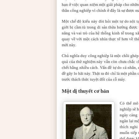
hạn ở việc quan niệm một giải pháp cho những
thân công nghiệp vì chính ở đây là sự được m
Một chế độ kiểu này đòi hỏi một tự do nội tạ
giới bị cầm tù trong di sản thừa hưởng được 
năng và vai trò của hệ thống kinh tế trong 
quay về với một cách nhìn thực tế hơn về t
mới này.
Chủ nghĩa duy công nghiệp là một chồi ghép
quả của thử nghiệm này vẫn còn chưa chắc c
chết bằng nhiều cách. Vấn đề tự do cá nhân, 
đề gây lo hãi này. Thật ra đó chỉ là một phần
trước thách thức tuyệt đối của cỗ máy.
Một d
ị
thuyết cơ bản
Có thể mô 
nghiệp sẽ 
ngày càng 
ngăn lại mộ
thích nghi
muốn tiếp t
thế được k