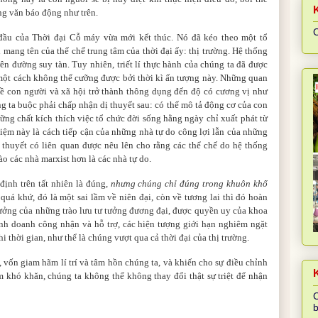
ng văn báo động như trên.
C
đầu của Thời đại Cỗ máy vừa mới kết thúc. Nó đã kéo theo một tổ
 mang tên của thể chế trung tâm của thời đại ấy: thị trường. Hệ thống
ên đường suy tàn. Tuy nhiên, triết lí thực hành của chúng ta đã được
một cách không thể cưỡng được bởi thời kì ấn tượng này. Những quan
ề con người và xã hội trở thành thông dụng đến độ có cương vị như
ng ta buộc phải chấp nhận dị thuyết sau: có thể mô tả động cơ của con
hững chất kích thích việc tổ chức đời sống hằng ngày chỉ xuất phát từ
iệm này là cách tiếp cận của những nhà tự do công lợi lẫn của những
c thuyết có liên quan được nêu lên cho rằng các thể chế do hệ thống
o các nhà marxist hơn là các nhà tự do.
định trên tất nhiên là đúng,
nhưng chúng chỉ đúng trong khuôn khổ
quá khứ, đó là một sai lầm về niên đại, còn về tương lai thì đó hoàn
hưởng của những trào lưu tư tưởng đương đại, được quyền uy của khoa
kinh doanh công nhận và hỗ trợ, các hiện tượng giới hạn nghiêm ngặt
i thời gian, như thể là chúng vượt qua cả thời đại của thị trường.
 vốn giam hãm lí trí và tâm hồn chúng ta, và khiến cho sự điều chỉnh
K
m khó khăn, chúng ta không thể không thay đổi thật sự triệt để nhận
C
b