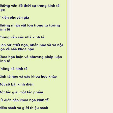
Những vấn đề thời sự trong kinh tế
học
Ý kiến chuyên gia
Những nhân vật lớn trong tư tưởng
inh tế
Phỏng vấn các nhà kinh tế
ịch sử, triết học, nhân học và xã hội
học về các khoa học
Khoa học luận và phương pháp luận
inh tế
Thống kê kinh tế
Kinh tế học và các khoa học khác
ột số bài kinh điển
Một tác giả, một tác phẩm
Từ điển các khoa học kinh tế
Điểm sách và giới thiệu sách