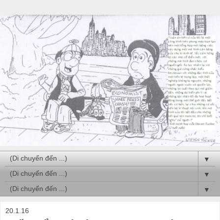
▼
▼
▼
20.1.16