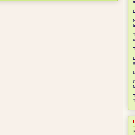
t
N
t
T
c
T
Đ
B
C