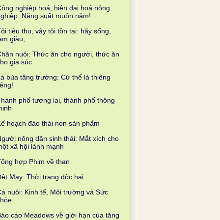
ông nghiệp hoá, hiện đại hoá nông
nghiệp: Năng suất muôn năm!
ôi tiêu thụ, vậy tôi tồn tại: hãy sống,
àm giàu,...
hăn nuôi: Thức ăn cho người, thức ăn
ho gia súc
á bùa tăng trưởng: Cứ thể là thiêng
iêng!
hành phố tương lai, thành phố thông
minh
ế hoạch đào thải non sản phẩm
gười nông dân sinh thái: Mắt xích cho
ột xã hội lành mạnh
Tổng hợp Phim về than
ệt May: Thời trang độc hại
á nuôi: Kinh tế, Môi trường và Sức
khỏe
áo cáo Meadows về giới hạn của tăng