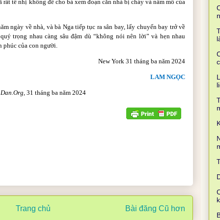
ã rất tế nhị không để cho bà xem đoạn căn nhà bị cháy và nấm mồ của
C
 năm ngày về nhà, và bà Nga tiếp tục ra sân bay, lấy chuyến bay trở về
T
 quý trọng nhau càng sâu đậm dù “không nói nên lời” và hẹn nhau
l
h phúc của con người.
C
New York 31 tháng ba năm 2024
c
LAM NGỌC
L
l
nDan.Org
,
31 tháng ba năm 2024
T
K
N
m
D
C
Trang chủ
Bài đăng Cũ hơn
B