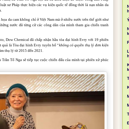
luật sư Pháp thực hiện các vụ kiện quốc tế đồng thời là nạn nhân da
m.
m họa da cam không chỉ ở Việt Nam mà ở nhiều nước trên thế giới như
à những nước đã từng cử các công dân của mình tham gia chiến tranh
k
to, Dow Chemical đã chấp nhận hầu tòa đại hình Evry với 19 phiên
t quả là Tòa đại hình Evry tuyên bố “
không có quyền thụ lý đơn kiện
năm thụ lý từ 2015 đến 2021.
L
 Trần Tố Nga sẽ tiếp tục cuộc chiến đấu của mình tại phiên xử phúc
k
M