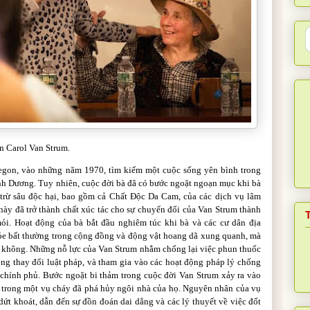
n Carol Van Strum.
regon, vào những năm 1970, tìm kiếm một cuộc sống yên bình trong
nh Dương. Tuy nhiên, cuộc đời bà đã có bước ngoặt ngoạn mục khi bà
 trừ sâu độc hại, bao gồm cả Chất Độc Da Cam, của các dịch vụ lâm
này đã trở thành chất xúc tác cho sự chuyển đổi của Van Strum thành
i. Hoạt động của bà bắt đầu nghiêm túc khi bà và các cư dân địa
e bất thường trong cộng đồng và động vật hoang dã xung quanh, mà
rên không. Những nỗ lực của Van Strum nhằm chống lại việc phun thuốc
ng thay đổi luật pháp, và tham gia vào các hoạt động pháp lý chống
n chính phủ. Bước ngoặt bi thảm trong cuộc đời Van Strum xảy ra vào
 trong một vụ cháy đã phá hủy ngôi nhà của họ. Nguyên nhân của vụ
ứt khoát, dẫn đến sự đồn đoán dai dẳng và các lý thuyết về việc đốt