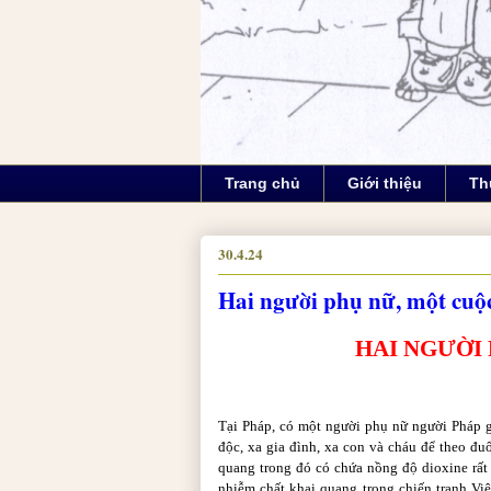
Trang chủ
Giới thiệu
Th
30.4.24
Hai người phụ nữ, một cuộ
HAI NGƯỜI
Tại Pháp, có một người phụ nữ người Pháp g
độc, xa gia đình, xa con và cháu để theo đu
quang trong đó có chứa nồng độ dioxine rất
nhiễm chất khai quang trong chiến tranh Vi