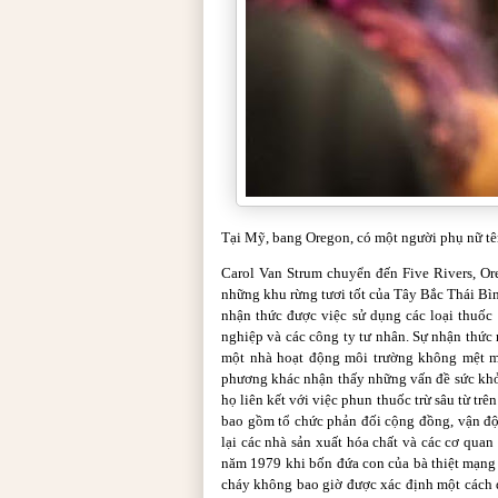
Tại Mỹ, bang Oregon, có một người phụ nữ tê
Carol Van Strum chuyển đến Five Rivers, O
những khu rừng tươi tốt của Tây Bắc Thái Bì
nhận thức được việc sử dụng các loại thuốc
nghiệp và các công ty tư nhân. Sự nhận thức 
một nhà hoạt động môi trường không mệt mỏ
phương khác nhận thấy những vấn đề sức khỏ
họ liên kết với việc phun thuốc trừ sâu từ t
bao gồm tổ chức phản đối cộng đồng, vận độ
lại các nhà sản xuất hóa chất và các cơ qua
năm 1979 khi bốn đứa con của bà thiệt mạng
cháy không bao giờ được xác định một cách d