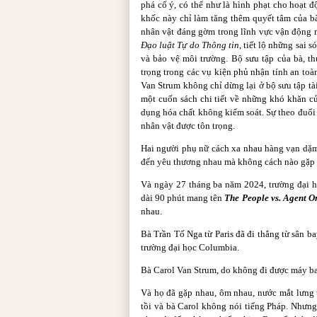
phá cố ý, có thể như là hình phạt cho hoạt đ
khốc này chỉ làm tăng thêm quyết tâm của bà
nhân vật đáng gờm trong lĩnh vực vận động mô
Đạo luật Tự do Thông tin
, tiết lộ những sai s
và bảo vệ môi trường. Bộ sưu tập của bà, t
trọng trong các vụ kiện phủ nhận tính an to
Van Strum không chỉ dừng lại ở bộ sưu tập tài
một cuốn sách chi tiết về những khó khăn c
dụng hóa chất không kiểm soát. Sự theo đuổi 
nhân vật được tôn trọng.
Hai người phụ nữ cách xa nhau hàng vạn dặm
đến yêu thương nhau mà không cách nào gặp
Và ngày 27 tháng ba năm 2024, trường đại h
dài 90 phút mang tên
The People vs. Agent O
nhau.
Bà Trần Tố Nga từ Paris đã đi thẳng từ sân b
trường đại học Columbia.
Bà Carol Van Strum, do không đi được máy bay
Và họ đã gặp nhau, ôm nhau, nước mắt lưng 
tồi và bà Carol không nói tiếng Pháp. Nhưng 