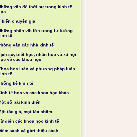
Những vấn đề thời sự trong kinh tế
học
Ý kiến chuyên gia
Những nhân vật lớn trong tư tưởng
inh tế
Phỏng vấn các nhà kinh tế
ịch sử, triết học, nhân học và xã hội
học về các khoa học
Khoa học luận và phương pháp luận
inh tế
Thống kê kinh tế
Kinh tế học và các khoa học khác
ột số bài kinh điển
Một tác giả, một tác phẩm
Từ điển các khoa học kinh tế
Điểm sách và giới thiệu sách