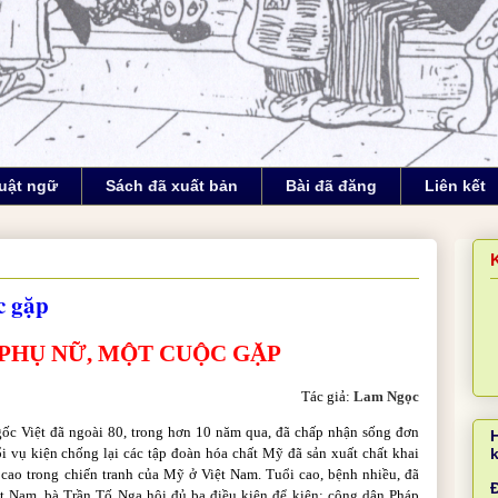
uật ngữ
Sách đã xuất bản
Bài đã đăng
Liên kết
c gặp
 PHỤ NỮ, MỘT CUỘC GẶP
Tác giả:
Lam Ngọc
ốc Việt đã ngoài 80, trong hơn 10 năm qua, đã chấp nhận sống đơn
ổi vụ kiện chống lại các tập đoàn hóa chất Mỹ đã sản xuất chất khai
 cao trong chiến tranh của Mỹ ở Việt Nam. Tuổi cao, bệnh nhiều, đã
Đ
ệt Nam, bà Trần Tố Nga hội đủ ba điều kiện để kiện: công dân Pháp