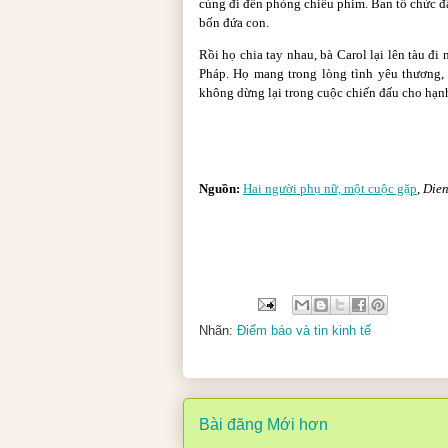
cùng đi đến phòng chiếu phim. Ban tổ chức đ
bốn đứa con.
Rồi họ chia tay nhau, bà Carol lại lên tàu đi
Pháp. Họ mang trong lòng tình yêu thương,
không dừng lại trong cuộc chiến đấu cho hạn
Nguồn:
Hai người phụ nữ, một cuộc gặp
,
Die
Nhãn:
Điểm báo và tin kinh tế
Bài đăng Mới hơn