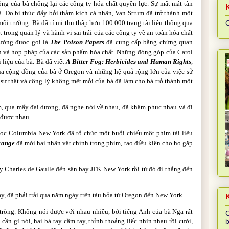
ộng của bà chống lại các công ty hóa chất quyền lực. Sự mất mát tàn
. Do bị thúc đẩy bởi thảm kịch cá nhân, Van Strum đã trở thành một
i trường. Bà đã tỉ mỉ thu thập hơn 100.000 trang tài liệu thông qua
C
ót trong quản lý và hành vi sai trái của các công ty về an toàn hóa chất
hường được gọi là
The Poison Papers
đã cung cấp bằng chứng quan
àn và hợp pháp của các sản phẩm hóa chất. Những đóng góp của Carol
 liệu của bà. Bà đã viết
A Bitter Fog: Herbicides and Human Rights
,
ủa cộng đồng của bà ở Oregon và những hệ quả rộng lớn của việc sử
sự thật và công lý không mệt mỏi của bà đã làm cho bà trở thành một
, qua mấy đại dương, đã nghe nói về nhau, đã khâm phục nhau và đi
 được nhau.
ọc Columbia New York đã tổ chức một buổi chiếu một phim tài liệu
range
đã mời hai nhân vật chính trong phim, tạo điều kiện cho họ gặp
ay Charles de Gaulle đến sân bay JFK New York rồi từ đó đi thẳng đến
, đã phải trải qua năm ngày trên tàu hỏa từ Oregon đến New York.
K
tròng. Không nói được với nhau nhiều, bởi tiếng Anh của bà Nga rất
C
cần gì nói, hai bà tay cầm tay, thỉnh thoảng liếc nhìn nhau rồi cười,
b