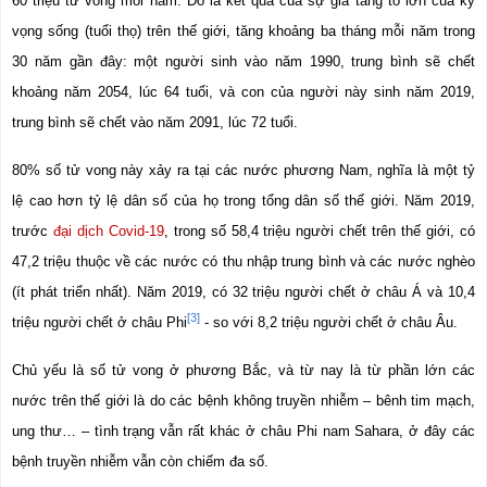
60 triệu tử vong mỗi năm. Đó là kết quả của sự gia tăng to lớn của kỳ 
vọng sống (tuổi thọ) trên thế giới, tăng khoảng ba tháng mỗi năm trong 
30 năm gần đây: một người sinh vào năm 1990, trung bình sẽ chết 
khoảng năm 2054, lúc 64 tuổi, và con của người này sinh năm 2019, 
trung bình sẽ chết vào năm 2091, lúc 72 tuổi.
80% số tử vong này xảy ra tại các nước phương Nam, nghĩa là một tỷ 
lệ cao hơn tỷ lệ dân số của họ trong tổng dân số thế giới. Năm 2019, 
trước 
đại dịch Covid-19
, trong số 58,4 triệu người chết trên thế giới, có 
47,2 triệu thuộc về các nước có thu nhập trung bình và các nước nghèo 
(ít phát triển nhất). Năm 2019, có 32 triệu người chết ở châu Á và 10,4 
[3]
triệu người chết ở châu Phi
 - so với 8,2 triệu người chết ở châu Âu.
Chủ yếu là số tử vong ở phương Bắc, và từ nay là từ phần lớn các 
nước trên thế giới là do các bệnh không truyền nhiễm – bênh tim mạch, 
ung thư… – tình trạng vẫn rất khác ở châu Phi nam Sahara, ở đây các 
bệnh truyền nhiễm vẫn còn chiếm đa số.