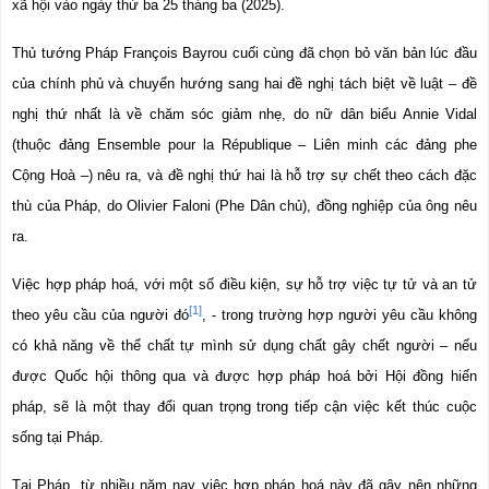
xã hội vào ngày thứ ba 25 tháng ba (2025).
Thủ tướng Pháp François Bayrou cuối cùng đã chọn bỏ văn bản lúc đầu 
của chính phủ và chuyển hướng sang hai đề nghị tách biệt về luật – đề 
nghị thứ nhất là về chăm sóc giảm nhẹ, do nữ dân biểu Annie Vidal 
(thuộc đảng Ensemble pour la République – Liên minh các đảng phe 
Cộng Hoà –) nêu ra, và đề nghị thứ hai là hỗ trợ sự chết theo cách đặc 
thù của Pháp, do Olivier Faloni (Phe Dân chủ), đồng nghiệp của ông nêu 
ra.
Việc hợp pháp hoá, với một số điều kiện, sự hỗ trợ việc tự tử và an tử 
[1]
theo yêu cầu của người đó
, - trong trường hợp người yêu cầu không 
có khả năng về thể chất tự mình sử dụng chất gây chết người – nếu 
được Quốc hội thông qua và được hợp pháp hoá bởi Hội đồng hiến 
pháp, sẽ là một thay đổi quan trọng trong tiếp cận việc kết thúc cuộc 
sống tại Pháp.
Tại Pháp, từ nhiều năm nay việc hợp pháp hoá này đã gây nên những 