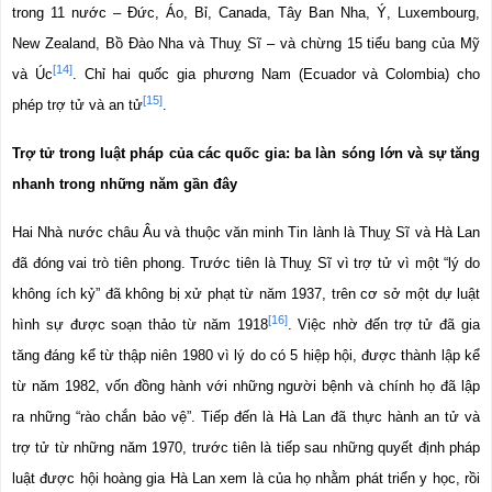
trong 11 nước – Đức, Áo, Bỉ, Canada, Tây Ban Nha, Ý, Luxembourg, 
New Zealand, Bồ Đào Nha và Thuỵ Sĩ – và chừng 15 tiểu bang của Mỹ 
[14]
và Úc
. Chỉ hai quốc gia phương Nam (Ecuador và Colombia) cho 
[15]
phép trợ tử và an tử
.
Trợ tử trong luật pháp của các quốc gia: ba làn sóng lớn và sự tăng 
nhanh trong những năm gần đây
Hai Nhà nước châu Âu và thuộc văn minh Tin lành là Thuỵ Sĩ và Hà Lan 
đã đóng vai trò tiên phong. Trước tiên là Thuỵ Sĩ vì trợ tử vì một “lý do 
không ích kỷ” đã không bị xử phạt từ năm 1937, trên cơ sở một dự luật 
[16]
hình sự được soạn thảo từ năm 1918
. Việc nhờ đến trợ tử đã gia 
tăng đáng kể từ thập niên 1980 vì lý do có 5 hiệp hội, được thành lập kể 
từ năm 1982, vốn đồng hành với những người bệnh và chính họ đã lập 
ra những “rào chắn bảo vệ”. Tiếp đến là Hà Lan đã thực hành an tử và 
trợ tử từ những năm 1970, trước tiên là tiếp sau những quyết định pháp 
luật được hội hoàng gia Hà Lan xem là của họ nhằm phát triển y học, rồi 