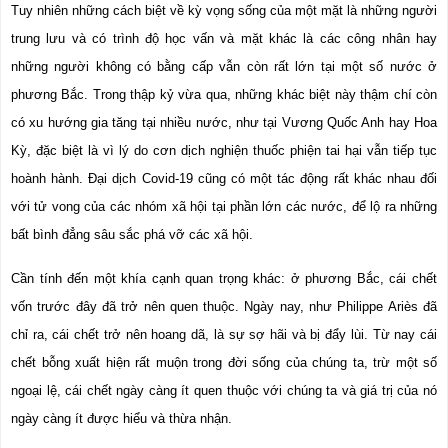
Tuy nhiên những cách biệt về kỳ vọng sống của một mặt là những người 
trung lưu và có trình độ học vấn và mặt khác là các công nhân hay 
những người không có bằng cấp vẫn còn rất lớn tại một số nước ở 
phương Bắc. Trong thập kỷ vừa qua, những khác biệt này thậm chí còn 
có xu hướng gia tăng tại nhiều nước, như tại Vương Quốc Anh hay Hoa 
Kỳ, đặc biệt là vì lý do cơn dịch nghiện thuốc phiện tai hại vẫn tiếp tục 
hoành hành. Đại dịch Covid-19 cũng có một tác động rất khác nhau đối 
với tử vong của các nhóm xã hội tại phần lớn các nước, để lộ ra những 
bất bình đẳng sâu sắc phá vỡ các xã hội.
Cần tính đến một khía cạnh quan trọng khác: ở phương Bắc, cái chết 
vốn trước đây đã trở nên quen thuộc. Ngày nay, như Philippe Ariès đã 
chỉ ra, cái chết trở nên hoang dã, là sự sợ hãi và bị đẩy lùi. Từ nay cái 
chết bỗng xuất hiện rất muộn trong đời sống của chúng ta, trừ một số 
ngoại lệ, cái chết ngày càng ít quen thuộc với chúng ta và giá trị của nó 
ngày càng ít được hiểu và thừa nhận.