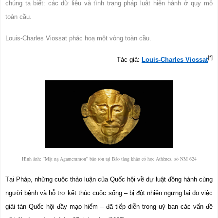
chúng ta biết: các dữ liệu và tình trạng pháp luật hiện hành ở quy mô 
toàn cầu.
Louis-Charles Viossat phác hoạ một vòng toàn cầu.
[*]
Tác giả: 
Louis-Charles Viossat
Hình ảnh: “Mặt nạ Agamemmon” bảo tồn tại Bảo tàng khảo cổ học Athènes, số NM 624
Tại Pháp, những cuộc thảo luận của Quốc hội về dự luật đồng hành cùng 
người bệnh và hỗ trợ kết thúc cuộc sống – bị đột nhiên ngưng lại do việc 
giải tán Quốc hội đầy mạo hiểm – đã tiếp diễn trong uỷ ban các vấn đề 