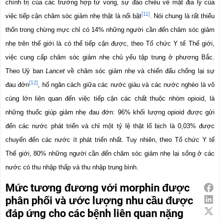
chính trị của các trường hợp tử vong, sự đảo chiều về mặt địa lý của 
[11]
việc tiếp cận chăm sóc giảm nhẹ thật là nổi bật
. Nói chung là rất thiếu 
thốn trong chừng mực chỉ có 14% những người cần đến chăm sóc giảm 
nhẹ trên thế giới là có thể tiếp cận được, theo Tổ chức Y tế Thế giới, 
việc cung cấp chăm sóc giảm nhẹ chủ yếu tập trung ở phương Bắc. 
Theo Uỷ ban 
Lancet 
về chăm sóc giảm nhẹ và chiến đấu chống lại sự 
[12]
đau đớn
, hố ngăn cách giữa các nước giàu và các nước nghèo là vô 
cùng lớn liên quan đến việc tiếp cận các chất thuộc nhóm opioid, là 
những thuốc giúp giảm nhẹ đau đớn: 96% khối lượng opioid được gửi 
đến các nước phát triển và chỉ một tỷ lệ thật lố bịch là 0,03% được 
chuyển đến các nước ít phát triển nhất. Tuy nhiên, theo Tổ chức Y tế 
Thế giới, 80% những người cần đến chăm sóc giảm nhẹ lại sống ở các 
nước có thu nhập thấp và thu nhập trung bình.