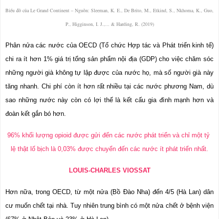
Biểu đồ của Le Grand Continent – Nguồn: Sleeman, K. E., De Brito, M., Etkind, S., Nkhoma, K., Guo, 
P., Higginson, I. J.,... & Harding, R. (2019)
Phân nửa các nước của OECD (Tổ chức Hợp tác và Phát triển kinh tế) 
chi ra ít hơn 1% giá trị tổng sản phẩm nội địa (GDP) cho việc chăm sóc 
những người già không tự lập được của nước họ, mà số người già này 
tăng nhanh. Chi phí còn ít hơn rất nhiều tại các nước phương Nam, dù 
sao những nước này còn có lợi thế là kết cấu gia đình mạnh hơn và 
đoàn kết gắn bó hơn.
96% khối lượng opioid được gửi đến các nước phát triển và chỉ một tỷ 
lệ thật lố bịch là 0,03% được chuyển đến các nước ít phát triển nhất.
LOUIS-CHARLES VIOSSAT
Hơn nữa, trong OECD, từ một nửa (Bồ Đào Nha) đến 4/5 (Hà Lan) dân 
cư muốn chết tại nhà. Tuy nhiên trung bình có một nửa chết ở bệnh viện 