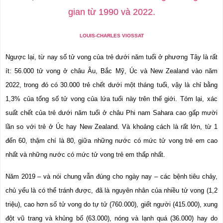
gian từ 1990 và 2022.
LOUIS-CHARLES VIOSSAT
Ngược lại, từ nay số tử vong của trẻ dưới năm tuổi ở phương Tây là rất 
ít: 56.000 tử vong ở châu Âu, Bắc Mỹ, Úc và New Zealand vào năm 
2022, trong đó có 30.000 trẻ chết dưới một tháng tuổi, vậy là chỉ bằng 
1,3% của tổng số tử vong của lứa tuổi này trên thế giới. Tóm lại, xác 
suất chết của trẻ dưới năm tuổi ở châu Phi nam Sahara cao gấp mười 
lần so với trẻ ở Úc hay New Zealand. Và khoảng cách là rất lớn, từ 1 
đến 60, thậm chí là 80, giữa những nước có mức tử vong trẻ em cao 
nhất và những nước có mức tử vong trẻ em thấp nhất.
Năm 2019 – và nói chung vẫn đúng cho ngày nay – các bệnh tiêu chảy, 
chủ yếu là có thể tránh được, đã là nguyên nhân của nhiều tử vong (1,2 
triệu), cao hơn số tử vong do tự tử (760.000), giết người (415.000), xung 
đột vũ trang và khủng bố (63.000), nóng và lạnh quá (36.000) hay do 