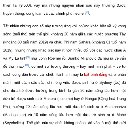
thiên tai (9.500), vậy mà những nguyên nhân sau này thường được 
[8]
truyền thông, công luận và các chính phủ nêu lên
.
Tất nhiên những con số này tương ứng với những khác biệt về kỳ vọng 
sống (tuổi thọ) trên thế giới khoảng 20 năm giữa các nước phương Tây 
(khoảng 80 tuổi năm 2019) và châu Phi nam Sahara (khoảng 61 tuổi năm 
2019), nhưng những khác biệt này ít hơn nhiều đối với các nước châu Á 
[9]
và Mỹ La tinh
 như John Roemer rồi 
Branko Milanovic
 đã nêu ra về vấn 
[10]
đề thu nhập
, có một sự tưởng thưởng – hay một hình phạt – về tư 
cách công dân trước cái chết. Hành tinh này là 
bất bình đẳng
 và bị phân 
mảnh một cách sâu sắc: chỉ riêng việc được sinh ra ở Sydney (Úc) đã 
cho đứa trẻ được hưởng trung bình là gần 30 năm sống lâu hơn một 
đứa trẻ được sinh ra ở Maseru (Lesotho) hay ở Bangui (Cộng hoà Trung 
Phi), hưởng 20 năm sống lâu hơn một đứa trẻ sinh ra ở Antatanarivo 
(Madagascar) và 10 năm sống lâu hơn một đứa trẻ sinh ra ở Mahé 
(Seychelles). Thế giới của sự chết không phẳng: đó vẫn là một thế giới 