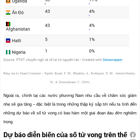
Bảng của Le Grand Continent – Nguồn: Knaul, F. M., Bhadelia, A., Rodriguez, N. M., Arreola-Ornelas, 
H., & Zimmermann, C. (2018)
Ngoài ra, chính tại các nước phương Nam nhu cầu về chăm sóc giảm 
nhẹ sẽ gia tăng – đặc biệt là trong những thập kỷ sắp tới nếu ta tính đến 
những dự báo về số tử vong có bao hàm một giai đoạn đau đớn nghiêm 
trọng.