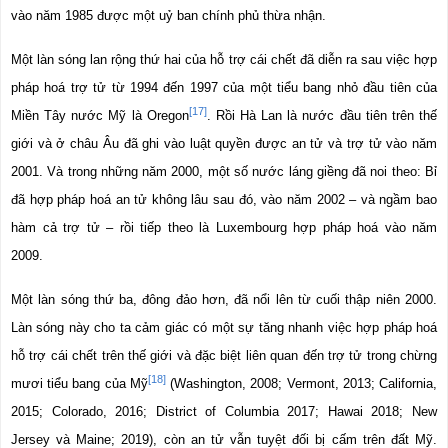
vào năm 1985 được một uỷ ban chính phủ thừa nhận.
Một làn sóng lan rộng thứ hai của hỗ trợ cái chết đã diễn ra sau việc hợp 
pháp hoá trợ tử từ 1994 đến 1997 của một tiểu bang nhỏ đầu tiên của 
[17]
Miền Tây nước Mỹ là Oregon
. Rồi Hà Lan là nước đầu tiên trên thế 
giới và ở châu Âu đã ghi vào luật quyền được an tử và trợ tử vào năm 
2001. Và trong những năm 2000, một số nước láng giềng đã noi theo: Bỉ 
đã hợp pháp hoá an tử không lâu sau đó, vào năm 2002 – và ngầm bao 
hàm cả trợ tử – rồi tiếp theo là Luxembourg hợp pháp hoá vào năm 
2009.
Một làn sóng thứ ba, đông đảo hơn, đã nổi lên từ cuối thập niên 2000. 
Làn sóng này cho ta cảm giác có một sự tăng nhanh việc hợp pháp hoá 
hỗ trợ cái chết trên thế giới và đặc biệt liên quan đến trợ tử trong chừng 
[18]
mươi tiểu bang của Mỹ
 (Washington, 2008; Vermont, 2013; California, 
2015; Colorado, 2016; District of Columbia 2017; Hawai 2018; New 
Jersey và Maine; 2019), còn an tử vẫn tuyệt đối bị cấm trên đất Mỹ. 