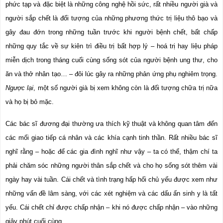
phức tạp và đặc biệt là những công nghệ hồi sức, rất nhiều người già và 
người sắp chết là đối tượng của những phương thức trị liệu thô bạo và 
gây đau đớn trong những tuần trước khi người bệnh chết, bất chấp 
những quy tắc về sự kiên trì điều trị bất hợp lý – hoá trị hay liệu pháp 
miễn dịch trong tháng cuối cùng sống sót của người bệnh ung thư, cho 
ăn và thở nhân tạo… – đôi lúc gây ra những phản ứng phụ nghiêm trọng. 
Ngược lại
,
một số người già bị xem không còn là đối tượng chữa trị nữa 
và họ bị bỏ mặc.
Các bác sĩ đương đại thường ưa thích kỹ thuật và không quan tâm đến 
các mối giao tiếp cá nhân và các khía cạnh tinh thần. Rất nhiều bác sĩ 
nghĩ rằng – hoặc để các gia đình nghĩ như vậy – ta có thể, thậm chí ta 
phải chăm sóc những người thân sắp chết và cho họ sống sót thêm vài 
ngày hay vài tuần. Cái chết và tình trạng hấp hối chủ yếu được xem như 
những vấn đề lâm sàng, với các xét nghiệm và các dấu ấn sinh y là tất 
yếu. Cái chết chỉ được chấp nhận – khi nó được chấp nhận – vào những 
giây phút cuối cùng.