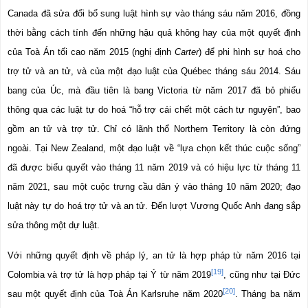
Canada đã sửa đổi bổ sung luật hình sự vào tháng sáu năm 2016, đồng 
thời bằng cách tính đến những hậu quả không hay của một quyết định 
của Toà Án tối cao năm 2015 (nghị định 
Carter
) để phi hình sự hoá cho 
trợ tử và an tử, và của một đạo luật của Québec tháng sáu 2014. Sáu 
bang của Úc, mà đầu tiên là bang Victoria từ năm 2017 đã bỏ phiếu 
thông qua các luật tự do hoá “hỗ trợ cái chết một cách tự nguyện”, bao 
gồm an tử và trợ tử. Chỉ có lãnh thổ Northern Territory là còn đứng 
ngoài. Tại New Zealand, một đạo luật về “lựa chọn kết thúc cuộc sống” 
đã được biểu quyết vào tháng 11 năm 2019 và có hiệu lực từ tháng 11 
năm 2021, sau một cuộc trưng cầu dân ý vào tháng 10 năm 2020; đạo 
luật này tự do hoá trợ tử và an tử. Đến lượt Vương Quốc Anh đang sắp 
sửa thông một dự luật.
Với những quyết định về pháp lý, an tử là hợp pháp từ năm 2016 tại 
[19]
Colombia và trợ tử là hợp pháp tại Ý từ năm 2019
, cũng như tại Đức 
[20]
sau một quyết định của Toà Án Karlsruhe năm 2020
. Tháng ba năm 