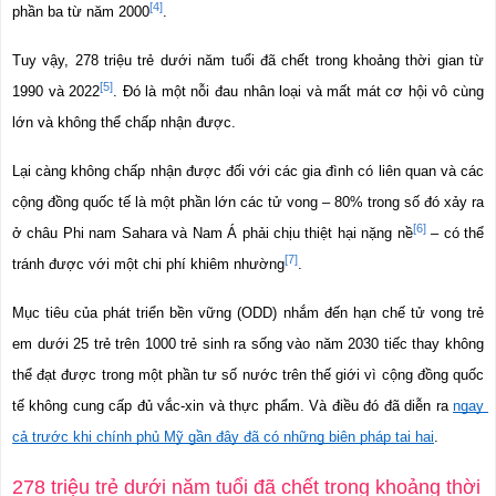
[4]
phần ba từ năm 2000
.
Tuy vậy, 278 triệu trẻ dưới năm tuổi đã chết trong khoảng thời gian từ 
[5]
1990 và 2022
. Đó là một nỗi đau nhân loại và mất mát cơ hội vô cùng 
lớn và không thể chấp nhận được.
Lại càng không chấp nhận được đối với các gia đình có liên quan và các 
cộng đồng quốc tế là một phần lớn các tử vong – 80% trong số đó xảy ra 
[6]
ở châu Phi nam Sahara và Nam Á phải chịu thiệt hại nặng nề
 – có thể 
[7]
tránh được với một chi phí khiêm nhường
.
Mục tiêu của phát triển bền vững (ODD) nhắm đến hạn chế tử vong trẻ 
em dưới 25 trẻ trên 1000 trẻ sinh ra sống vào năm 2030 tiếc thay không 
thể đạt được trong một phần tư số nước trên thế giới vì cộng đồng quốc 
tế không cung cấp đủ vắc-xin và thực phẩm. Và điều đó đã diễn ra 
ngay 
cả trước khi chính phủ Mỹ gần đây đã có những biện pháp tai hại
.
278 triệu trẻ dưới năm tuổi đã chết trong khoảng thời 