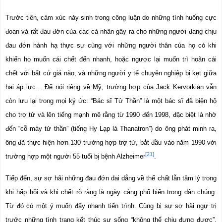
Trước tiên, cảm xúc nảy sinh trong công luận do những tình huống cực 
đoan và rất đau đớn của các cá nhân gây ra cho những người đang chịu 
đau đớn hành hạ thực sự cùng với những người thân của họ có khi 
khiến họ muốn cái chết đến nhanh, hoặc ngược lại muốn trì hoãn cái 
chết với bất cứ giá nào, và những người y tế chuyên nghiệp bị kẹt giữa 
hai áp lực… Để nói riêng về Mỹ, trường hợp của Jack Kervorkian vẫn 
còn lưu lại trong mọi ký ức: “Bác sĩ Tử Thần” là một bác sĩ đã biện hộ 
cho trợ tử và lên tiếng mạnh mẽ rằng từ 1990 đến 1998, đặc biệt là nhờ 
đến “cỗ máy tử thần” (tiếng Hy Lạp là Thanatron”) do ông phát minh ra, 
ông đã thực hiện hơn 130 trường hợp trợ tử, bắt đầu vào năm 1990 với 
[21]
trường hợp một người 55 tuổi bị bệnh Alzheimer
.
Tiếp đến, sự sợ hãi những đau đớn dai dẳng về thể chất lẫn tâm lý trong 
khi hấp hối và khi chết rõ ràng là ngày càng phổ biến trong dân chúng. 
Từ đó có một ý muốn đẩy nhanh tiến trình. Cũng bị sự sợ hãi ngự trị 
trước những tình trạng kết thúc sự sống “không thể chịu đựng được”, 