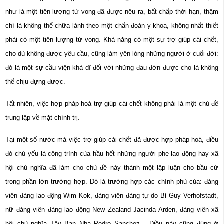
như là một tiên lượng tử vong đã được nêu ra, bất chấp thời hạn, thậm 
chí là không thể chữa lành theo một chẩn đoán y khoa, không nhất thiết 
phải có một tiên lượng tử vong. Khả năng có một sự trợ giúp cái chết, 
cho dù không được yêu cầu, cũng làm yên lòng những người ở cuối đời: 
đó là một sự cầu viện khả dĩ đối với những đau đớn được cho là không 
thể chịu đựng được. 
Tất nhiên, việc hợp pháp hoá trợ giúp cái chết không phải là một chủ đề 
trung lập về mặt chính trị.
Tại một số nước mà việc trợ giúp cái chết đã được hợp pháp hoá, điều 
đó chủ yếu là công trình của hầu hết những người phe lao động hay xã 
hội chủ nghĩa đã làm cho chủ đề này thành một lập luận cho bầu cử 
trong phần lớn trường hợp. Đó là trường hợp các chính phủ của: đảng 
viên đảng lao động Wim Kok, đảng viên đảng tự do Bỉ Guy Verhofstadt, 
nữ đảng viên đảng lao động New Zealand Jacinda Arden, đảng viên xã 
hội chủ nghĩa Tây Ban Nha Pedro Sanchez… Điều này cũng đúng ở 