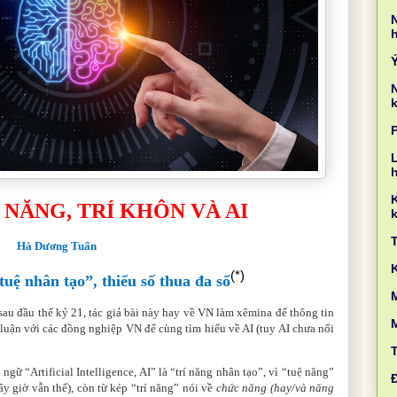
k
L
Í NĂNG, TRÍ KHÔN VÀ AI
k
Hà Dương Tuấn
(*)
tuệ nhân tạo”, thiểu số thua đa số
M
au đầu thế kỷ 21, tác giả bài này hay về VN làm xêmina để thông tin
n luận với các đồng nghiệp VN để cùng tìm hiểu về AI (tuy AI chưa nổi
ngữ “Artificial Intelligence, AI” là “trí năng nhân tạo”, vì “tuệ năng”
bây giờ vẫn thế), còn từ kép “trí năng” nói về
chức năng (hay/và năng