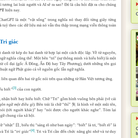
ương lai loài người và AI sẽ ra sao? Đó là câu hỏi đặt ra cho chúng
PT
hiện nay.
C
hatGPT là một “vật sống” trong nghĩa nó thay đổi từng giây từng
và tuỳ theo các dữ liệu mà nó vẫn thu thập trong mạng viễn thông toàn
 Tri giác
một danh từ kép do hai danh từ hợp lại một cách độc lập. Về từ nguyên,
ngữ nghĩa cũng thế: Một bên “trí” (sự thông minh và hiểu biết) là một
từ cổ đại (gốc Á Đông, Ấn Độ hay Tây Phương), dưới những tên gọi
thuật ngữ Phật giáo cả về nguồn gốc lẫn ngữ nghĩa.
 liên quan đến hai từ gốc nói trên qua những từ Hán Việt tương ứng.
[3]
ểu biết
”
của con người.
, nhận biết hay hiểu biết. Chữ “Tri” gồm hình vuông bên phải (vẽ cái
gôn ngữ một điều gì
). Bên trái là chữ “thỉ”
矢
là hình vẽ một mũi tên,
 nói (tới nguời khác)” hay “nói được cho người khác nghe”. Tóm lại
 ngữ chung của xã hội.
K
chữ “nhật”
日
, biểu thị “sáng rõ như ban ngày”: “biết” là tri, “biết rõ” là
C
[4]
à Trí là “
tri giác
”
. Tri và Trí cần đến chức năng ghi nhớ và tư duy
b