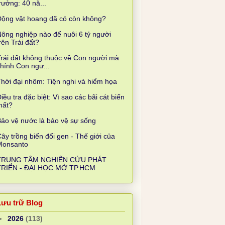
rưởng: 40 nă...
Động vật hoang dã có còn không?
ông nghiệp nào để nuôi 6 tỷ người
rên Trái đất?
rái đất không thuộc về Con người mà
hính Con ngư...
hời đại nhôm: Tiện nghi và hiểm họa
iều tra đặc biệt: Vì sao các bãi cát biến
mất?
ảo vệ nước là bảo vệ sự sống
ây trồng biến đổi gen - Thế giới của
Monsanto
TRUNG TÂM NGHIÊN CỨU PHÁT
TRIỂN - ĐẠI HỌC MỞ TP.HCM
Lưu trữ Blog
►
2026
(113)