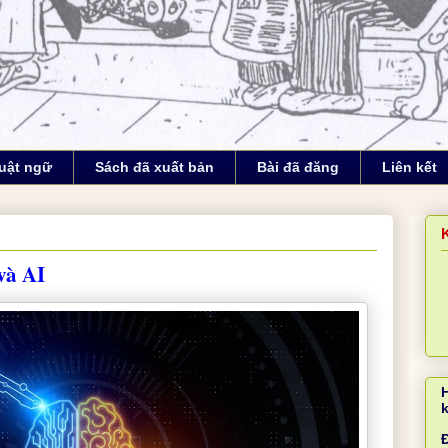
uật ngữ
Sách đã xuất bản
Bài đã đăng
Liên kết
 và AI
Đ