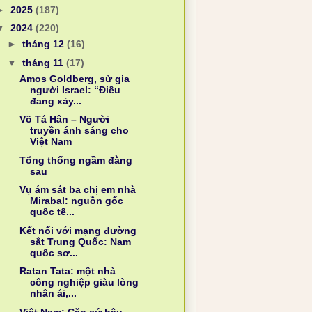
►
2025
(187)
▼
2024
(220)
►
tháng 12
(16)
▼
tháng 11
(17)
Amos Goldberg, sử gia
người Israel: “Điều
đang xảy...
Võ Tá Hân – Người
truyền ánh sáng cho
Việt Nam
Tổng thống ngầm đằng
sau
Vụ ám sát ba chị em nhà
Mirabal: nguồn gốc
quốc tế...
Kết nối với mạng đường
sắt Trung Quốc: Nam
quốc sơ...
Ratan Tata: một nhà
công nghiệp giàu lòng
nhân ái,...
Việt Nam: Căn cứ hậu