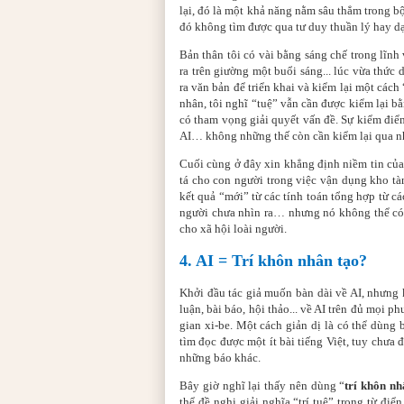
lại, đó là một khả năng nằm sâu thẳm trong 
đó không tìm được qua tư duy thuần lý hay dạ
Bản thân tôi có vài bằng sáng chế trong lĩnh
ra trên giường một buổi sáng... lúc vừa thức 
ra văn bản để triển khai và kiểm lại một các
nhân, tôi nghĩ “tuệ” vẫn cần được kiểm lại bằn
có tham vọng giải quyết vấn đề. Sự kiểm điểm
AI… không những thế còn cần kiểm lại qua nh
Cuối cùng ở đây xin khẳng định niềm tin của
tá cho con người trong việc vận dụng kho tàn
kết quả “mới” từ các tính toán tổng hợp từ cá
người chưa nhìn ra… nhưng nó không thể có 
cho xã hội loài người.
4. AI = Trí khôn nhân tạo?
Khởi đầu tác giả muốn bàn dài về AI, nhưng k
luận, bài báo, hội thảo... về AI trên đủ mọi p
gian xi-be. Một cách giản dị là có thể dùng 
tìm đọc được một ít bài tiếng Việt, tuy chưa đ
những báo khác.
Bây giờ nghĩ lại thấy nên dùng “
trí khôn nh
thể đề nghị giải nghĩa “trí tuệ” trong từ đi