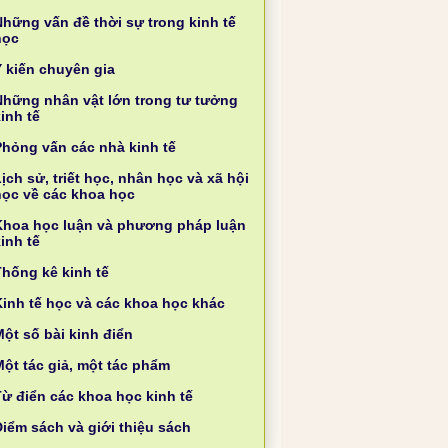
Những vấn đề thời sự trong kinh tế
học
Ý kiến chuyên gia
Những nhân vật lớn trong tư tưởng
inh tế
Phỏng vấn các nhà kinh tế
ịch sử, triết học, nhân học và xã hội
học về các khoa học
Khoa học luận và phương pháp luận
inh tế
Thống kê kinh tế
Kinh tế học và các khoa học khác
ột số bài kinh điển
Một tác giả, một tác phẩm
Từ điển các khoa học kinh tế
Điểm sách và giới thiệu sách