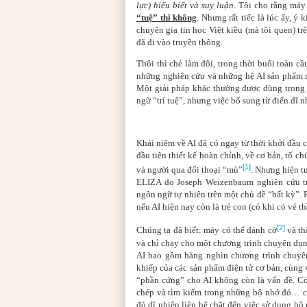
lực) hiểu biết và suy luận
. Tôi cho rằng máy 
“tuệ” thì không
. Nhưng rất tiếc là lúc ấy, 
chuyên gia tin học Việt kiều (mà tôi quen) tr
đã đi vào truyền thông.
Thôi thì chẻ làm đôi, trong thời buổi toàn c
những nghiên cứu và những hệ AI sản phẩm n
Một giải pháp khác thường được dùng trong cá
ngữ “trí tuệ”, nhưng việc bổ sung từ điển dĩ n
Khái niệm về AI đã có ngay từ thời khởi đầu 
đầu tiên thiết kế hoàn chỉnh, về cơ bản, tổ c
[1]
và người qua đối thoại “mù”
. Nhưng hiện t
ELIZA do Joseph Weizenbaum nghiên cứu tr
ngôn ngữ tự nhiên trên một chủ đề “bất kỳ”. Ph
nếu AI hiện nay còn là trẻ con (có khi có vẻ th
[2]
Chúng ta đã biết: máy có thể đánh cờ
và th
và chỉ chạy cho một chương trình chuyên dụn
AI bao gồm hàng nghìn chương trình chuyên
khiếp của các sản phẩm điện tử cơ bản, cùng 
“phần cứng” cho AI không còn là vấn đề. Cò
chép và tìm kiếm trong những bộ nhớ đó… cũ
đó dĩ nhiên liên hệ chặt đến việc sử dụng bộ