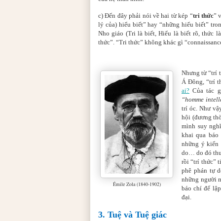
c) Đến đây phải nói về hai từ kép “
tri thức
” 
lý của) hiểu biết” hay “những hiểu biết” tr
Nho giáo (Tri là biết, Hiểu là biết rõ, thức
thức”. “Tri thức” không khác gì “connaissan
Nhưng từ “trí 
Á Đông, “trí 
ai?
Của tác g
“homme intell
trí óc. Như v
hội (đương th
mình suy nghĩ
khai qua báo
những ý kiến 
do… do đó thườ
rồi “trí thức”
phê phán tự d
những người n
Émile Zola (1840-1902)
báo chí để lậ
đại.
3. Tuệ và Tuệ giác