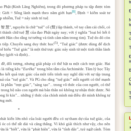
t
đạo Phật (Kinh Lăng Nghiêm), trong đó phương pháp tu tập được tóm
[6]
: Giới = Sống lành mạnh theo năm giới hạn
, Định = kiểm soát tư
 nhiễm, Tuệ = nảy sinh trí tuệ.
N
t
,
智
慧
”, nguyên là chữ “tuệ” cổ (
彗
) lập thành, vẽ tay cầm cái chổi, có
ới thành chữ tuệ
慧
của đạo Phật ngày nay; với ý nghĩa “loại bỏ hết ô
T
ười Hán cho rằng tư tưởng và tình cảm nằm trong tim). Tuệ do đó còn
c
(5)
n tiệp. Chuyển sang duy thức học
, “Tuệ giác” (được dùng để dịch
T
thể hiểu “Tuệ giác” là một thứ trực giác nảy sinh từ một tinh thần lành
uy (giới và định)...
Đ
ề, đối tượng, nhưng giải pháp có thể bật ra một cách trực giác. Hai
 là tiếng kêu “
Eurêka
” trong bồn tắm của Archimède. Tâm lý học Tây
B
o kết quả trực giác của một tiến trình suy nghĩ dài với sự tập trung
C
quả của “tuệ giác”. Và PG cho rằng “tuệ giác” mỗi người có thể mạnh
là phần “trực giác”, “sáng tạo”... trong vô thức của con người, có thể
 trong bộ não con người mà bản thân nó không tự nhận thức được. Nó
ong lò kín”... những ý thức của chính mình mà điều đó mình không tự
ởng mới.
*
phát kiến lớn nhỏ của loài người đều có sự tham dự của tuệ giác, của
í óc có thể rất dài và căng thẳng. Vì khó giải thích như vậy, cho nên
ừa là “biết”, vừa là “phát hiện”, vừa là “tỉnh dậy”, tuỳ ngữ cảnh. Tóm