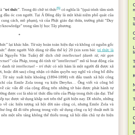
C
[5]
và “
trí thức
”. Trong đó chữ tri thức
có nghĩa là “(quá trình tâm sinh
ong đầu óc con người. Tại Á Đông đây là một khái niệm phổ quát của
T
 là cung cách, mô phạm), và của Phật giáo đại thừa, trường phái “Duy
l
ce/knowledge” trong tâm lý học Tây phương.
C
*
c
thức” lại khác hẳn. Từ này hoàn toàn hiện đại và không có nguồn gốc
L
thức” được người Việt dùng từ đầu thế kỷ 20 (xin xem bài:
trí thức là
l
iả Nguyễn Văn Tuấn) để dịch chữ
intellectuel (danh từ, rút gọn
ectuel”
của Pháp, trong đó tính từ “intellectuel” mô tả hoạt động của
T
ậy danh từ
intellectuel – trí thức
có nội hàm là một người đã được xã
ời, hoặc đời sau) công nhận có thẩm quyền suy nghĩ và công bố điều
K
. Từ này xuất hiện khoảng (1894-1898) với đấu tranh xã hội công
 chí của Emile Zola trong vụ kiện Dreyfus… Ông viết và công bố
N
về các vấn đề của cộng đồng trên những tờ báo được phát hành tự
m
ng được coi là nhà trí thức đầu tiên của Pháp trong thời cận đại. Thế
 tiếp tục được sử dụng khắp nơi trên thế giới hiện nay. Dĩ nhiên, những
o về các hiện tượng xã hội đời nào cũng có, nhưng Emile Zola và
D
hư ông đã đi tiên phong trong việc sử dụng công cụ kỹ thuật mới là
p nên một nền tảng không thể thiếu trong xã hội dân chủ tự do hiện
C
B