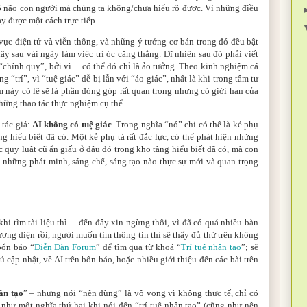
bộ não con người mà chúng ta không/chưa hiểu rõ được. Vì những điều
y được một cách trực tiếp.
 vực điện tử và viễn thông, và những ý tưởng cơ bản trong đó đều bật
dậy sau vài ngày làm việc trí óc căng thẳng. Dĩ nhiên sau đó phải viết
h “chính quy”, bởi vì… có thể đó chỉ là ảo tưởng. Theo kinh nghiệm cá
g “trí”, vì “tuệ giác” dễ bị lẫn với “ảo giác”, nhất là khi trong tâm tư
 này có lẽ sẽ là phần đóng góp rất quan trọng nhưng có giới hạn của
ững thao tác thực nghiệm cụ thể.
 tác giả:
AI không có tuệ giác
. Trong nghĩa “nó” chỉ có thể là kẻ phụ
g hiểu biết đã có. Một kẻ phụ tá rất đắc lực, có thể phát hiện những
c quy luật cũ ẩn giấu ở đâu đó trong kho tàng hiểu biết đã có, mà con
những phát minh, sáng chế, sáng tạo nào thực sự mới và quan trọng
hi tìm tài liệu thì… đến đây xin ngừng thôi, vì đã có quá nhiều bàn
hương diện rồi, người muốn tìm thông tin thì sẽ thấy đủ thứ trên không
bổn báo “
Diễn Đàn Forum
” để tìm qua từ khoá “
Trí tuệ nhân tạo
”; sẽ
ủ cập nhật, về AI trên bổn báo, hoặc nhiều giới thiệu đến các bài trên
ân tạo
” – nhưng nói “nên dùng” là vô vọng vì không thực tế, chỉ có
ển như một nghĩa thứ hai khi nói đến “trí tuệ nhân tạo” (cũng như nên