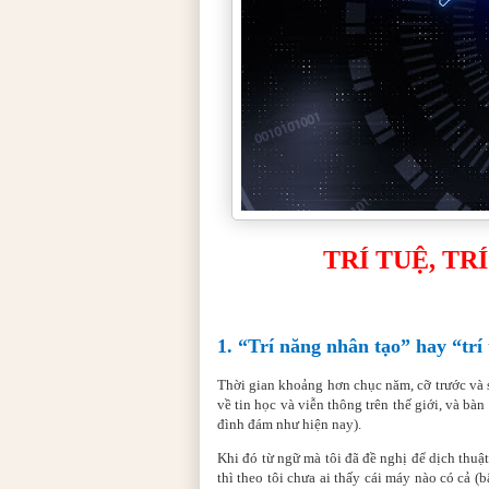
TRÍ TUỆ, TR
1. “Trí năng nhân tạo” hay “trí 
Thời gian khoảng hơn chục năm, cỡ trước và s
về tin học và viễn thông trên thế giới, và bà
đình đám như hiện nay).
Khi đó từ ngữ mà tôi đã đề nghị để dịch thuật 
thì theo tôi chưa ai thấy cái máy nào có cả (