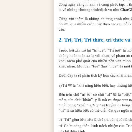
động ngày càng nhanh và càng phức tạp… thì t
ta về những chương trình/dịch vụ như
ChatG
Cũng xin thêm là những chương trình như C
phút!!! qua nhiều cách: tuỳ theo các câu hỏi 
cầu.
2. Tri, Trí, Tri thức, trí thức và
Trước hết xin trở lại “trí tuệ”: “Trí tuệ” là 
chúng hoàn toàn xa lạ với nhau; về phạm trù 
khái niệm phổ quát của nhiều nền văn minh 
khác nhau. Một bên “tuệ” (hay “huệ”) là một 
Dưới đây ta sẽ phân tích kỹ hơn các khái niệm
a) Trí
智
là “khả năng hiểu biết, hay những hi
Bên trên chữ “trí
智
” có chữ “tri”
知
là “biết”
mồm, tức chữ “khẩu”, ý là
nói ra được qua n
“thỉ” cộng “khẩu” gợi ý “sự truyền đi tiếng
“tri” là sự hiểu biết có thể diễn đạt qua ngôn
b) “Trí” gồm bên trên là chữ tri, bên dưới là 
trí. Chức năng thần kinh trách nhiệm của Tri v
của hệ thần kinh.