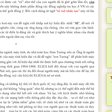
có được cái “trí”
như thế của con người đã là ghê gớm lắm rồi,
còn
ý kiến này không được phần đông các đồng nghiệp tin học ở VN và các
ên thế giới đồng ý. Rồi cách dùng từ ngữ “
trí tuệ nhân tạo
”
này từ lâu
ầu hoá này xin đề nghị viết khắp nơi ký hiệu độc nhất “
AI
”, để nói về
ghiên cứu, cùng các ứng dụng của chúng, cho nó vừa gọn vừa lành.
c từ điển là đăng tải và giải thích hai ý nghĩa khác nhau của thuật
hiên ngoài tầm tay của tôi.
*
của ngành máy tính, do nhà toán học Alan Turing nêu ra. Ông là người
hức của máy tính hiện đại và đã đề nghị “test Turing” để phân biệt máy
ượng gần với AI hiện đại nhất thì được biết qua chương trình nổi tiếng
ong thời gian 1964-1966. ELIZA biết đối thoại với con người qua
ải nói, qua các thí dụ đối thoại người-máy mà tài liệu còn để lại, thì
ần đồng, tuỳ câu hỏi) thì ELIZA là trẻ sơ sinh.
ắng cả những kỳ thủ vô địch quốc tế, tuy rằng đây là một máy rất lớn
g chứ không “tổng quát” như AI, nhưng ta có thể nghĩ đến một thế hệ
 dụng như thế kết nối với nhau. Vả lại, với kích thước nhỏ khủng
với các mạng lưới viễn thông phủ dày đặc địa cầu… ta có thể coi như
n lại là “phần mềm” gồm việc tổ chức bộ nhớ và các thuật toán ghi
ng như việc mô phỏng tư duy con người qua các thuật toán, tư duy
 nhớ… tóm lại là với các bộ nhớ ngày càng lớn và các thuật toán hoạt