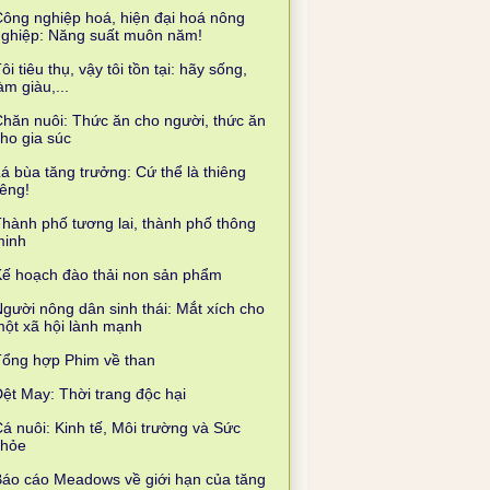
ông nghiệp hoá, hiện đại hoá nông
nghiệp: Năng suất muôn năm!
ôi tiêu thụ, vậy tôi tồn tại: hãy sống,
àm giàu,...
hăn nuôi: Thức ăn cho người, thức ăn
ho gia súc
á bùa tăng trưởng: Cứ thể là thiêng
iêng!
hành phố tương lai, thành phố thông
minh
ế hoạch đào thải non sản phẩm
gười nông dân sinh thái: Mắt xích cho
ột xã hội lành mạnh
Tổng hợp Phim về than
ệt May: Thời trang độc hại
á nuôi: Kinh tế, Môi trường và Sức
khỏe
áo cáo Meadows về giới hạn của tăng