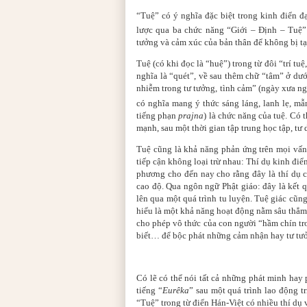
“Tuệ” có ý nghĩa đặc biệt trong kinh điển 
lược qua ba chức năng “Giới – Định – Tuệ”
tưởng và cảm xúc của bản thân để không bị tạp
Tuệ (có khi đọc là “huệ”) trong từ đôi “trí tuệ
nghĩa là “quét”, về sau thêm chữ “tâm” ở dư
nhiễm trong tư tưởng, tình cảm” (ngày xưa ng
có nghĩa mang ý thức sáng láng, lanh lẹ, mẫ
tiếng phạn
prajna
) là chức năng của tuệ. Có 
mạnh, sau một thời gian tập trung học tập, tư d
Tuệ cũng là khả năng phản ứng trên mọi vấn đ
tiếp cận không loại trừ nhau: Thí dụ kinh điển
phương cho đến nay cho rằng đây là thí dụ ch
cao độ. Qua ngôn ngữ Phật giáo: đây là kết 
lên qua một quá trình tu luyện. Tuệ giác cũng 
hiểu là một khả năng hoạt động nằm sâu thẳm
cho phép vô thức của con người “hầm chín tr
biết… để bộc phát những cảm nhận hay tư tư
Có lẽ có thể nói tất cả những phát minh hay 
tiếng “
Eurêka
” sau một quá trình lao động tr
“Tuệ” trong từ điển Hán-Việt có nhiều thí dụ v