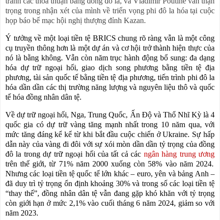
tránh các thỏa thuận bằng đồng đô la, và Vladimir Poutine vẫn thận
trọng trong nhận xét của mình về triển vọng phi đô la hóa tại cuộc
họp báo bế mạc hội nghị thượng đỉnh Kazan.
Ý tưởng về một loại tiền tệ BRICS chung rõ ràng vẫn là một công
cụ truyền thông hơn là một dự án và cơ hội trở thành hiện thực của
nó là bằng không. Vẫn còn năm trục hành động bổ sung: đa dạng
hóa dự trữ ngoại hối, giao dịch song phương bằng tiền tệ địa
phương, tài sản quốc tế bằng tiền tệ địa phương, tiến trình phi đô la
hóa dần dần các thị trường năng lượng và nguyên liệu thô và quốc
tế hóa đồng nhân dân tệ.
Về dự trữ ngoại hối, Nga, Trung Quốc, Ấn Độ và Thổ Nhĩ Kỳ là 4
quốc gia có dự trữ vàng tăng mạnh nhất trong 10 năm qua, với
mức tăng đáng kể kể từ khi bắt đầu cuộc chiến ở Ukraine. Sự hấp
dẫn này của vàng đi đôi với sự xói mòn dần dần tỷ trọng của đồng
đô la trong dự trữ ngoại hối của tất cả các
ngân hàng trung ương
trên thế giới, từ 71% năm 2000 xuống còn 58% vào năm 2024.
Nhưng các loại tiền tệ quốc tế lớn khác – euro, yên và bảng Anh –
đã duy trì tỷ trọng ổn định khoảng 30% và trong số các loại tiền tệ
“thay thế”, đồng nhân dân tệ vẫn đang gặp khó khăn với tỷ trọng
còn giới hạn ở mức 2,1% vào cuối tháng 6 năm 2024, giảm so với
năm 2023.