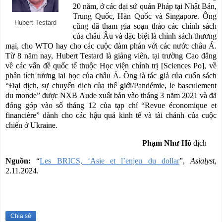
20 năm, ở các đại sứ quán Pháp tại Nhật Bản,
Trung Quốc, Hàn Quốc và Singapore. Ông
Hubert Testard
cũng đã tham gia soạn thảo các chính sách
của châu Âu và đặc biệt là chính sách thương
mại, cho WTO hay cho các cuộc đàm phán với các nước châu Á.
Từ 8 năm nay, Hubert Testard là giảng viên, tại trường Cao đẳng
về các vấn đề quốc tế thuộc Học viện chính trị [Sciences Po], về
phân tích tương lai học của châu Á. Ông là tác giả của cuốn sách
“Đại dịch, sự chuyển dịch của thế giới/Pandémie, le basculement
du monde” được NXB Aude xuất bản vào tháng 3 năm 2021 và đã
đóng góp vào số tháng 12 của tạp chí “Revue économique et
financière” dành cho các hậu quả kinh tế và tài chánh của cuộc
chiến ở Ukraine.
Phạm Như Hồ
dịch
Nguồn:
“
Les BRICS, ‘Asie et l’enjeu du dollar
”,
Asialyst
,
2.11.2024.
Chia sẻ