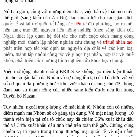
trọng khác nhau.
Nó bao gồm, cùng với những điều khác, việc bảo vệ loài mèo trên
thế giới (sáng kiến
của Ấn Độ), tạo thuận lợi cho các giao dịch
quốc tế và tài trợ quốc tế bằng các
tiền tệ
địa phương, tạo ra một
nền tảng trao đổi nguyên liệu nông nghiệp (theo sáng kiến
của
Nga), thiết lập quan hệ đối tác cho một cuộc cách mạng công
nghiệp mới, thành lập nhóm nghiên cứu chung về
trí tuệ nhân tạo
,
phát triển hợp tác xác định tài nguyên địa chất về các kim loại
hiếm, thành lập nhóm công tác về y học hạt nhân, hợp tác về thuế
khóa, phát triển các chương trình nghiên cứu khoa học chung.
Việc mở rộng nhanh chóng BRICS sẽ không tạo điều kiện thuận
lợi cho sự gắn kết của Nhóm và sự cùng tồn tại của Tổ chức với vô
số cơ quan đa phương hoặc khu vực khác có cùng chủ đề không
đảm bảo sự thành công của nhiều sáng kiến
đư
ợc nêu lên trong
Tuyên bố Kazan.
Tuy nhiên, ngoài trọng lượng về mặt kinh tế, Nhóm còn có những
điểm mạnh mà Nhóm sẽ cố gắng tận dụng. Về mặt năng lượng, 10
thành viên hiện tại của tổ chức này đã chiếm 36% xuất khẩu dầu
thô và 34% xuất khẩu dầu tinh chế trên toàn thế giới. Chúng cũng
chiếm vị trí quan trọng trong thương mại quốc tế về đậu nành