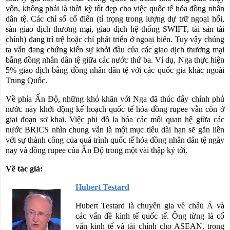
vốn, không phải là thời kỳ tốt đẹp cho việc quốc tế hóa đồng nhân
dân tệ. Các chỉ số cổ điển (tỉ trọng trong lượng dự trữ ngoại hối,
sàn giao dịch thương mại, giao dịch hệ thống SWIFT, tài sản tài
chính) đang trì trệ hoặc chỉ phát triển ở ngoại biên. Tuy vậy chúng
ta vẫn đang chứng kiến
sự khởi đầu của các giao dịch thương mại
bằng đồng nhân dân tệ giữa các nước thứ ba. Ví dụ, Nga thực hiện
5% giao dịch bằng đồng nhân dân tệ với các quốc gia khác ngoài
Trung Quốc.
Về phía Ấn Độ, những khó khăn với Nga đã thúc đẩy chính phủ
nước này khởi động kế hoạch quốc tế hóa đồng rupee vẫn còn ở
giai đoạn sơ khai. Việc phi đô la hóa các mối quan hệ giữa các
nước BRICS nhìn chung vẫn là một mục tiêu dài hạn sẽ gắn liền
với sự thành công của quá trình quốc tế hóa đồng nhân dân tệ ngày
nay và đồng rupee của Ấn Độ trong một vài thập kỷ tới.
Về tác giả:
Hubert Testard
Hubert Testard
là chuyên gia về châu Á và
các vấn đề kinh tế quốc tế. Ông từng là cố
vấn kinh tế và tài chính cho ASEAN, trong