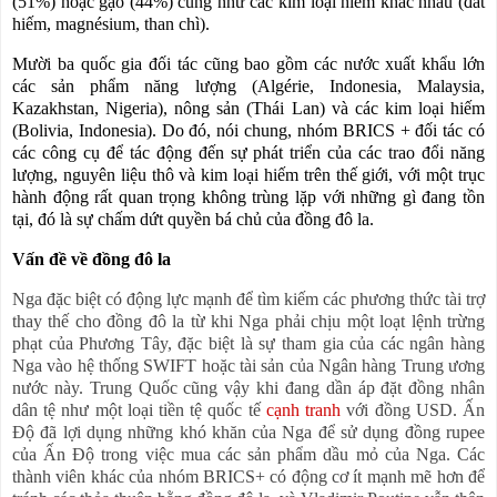
(51%) hoặc gạo (44%) cũng như các kim loại hiếm khác nhau (đất
hiếm, magnésium, than chì).
Mười ba quốc gia đối tác cũng bao gồm các nước xuất khẩu lớn
các sản phẩm năng lượng (Algérie, Indonesia, Malaysia,
Kazakhstan, Nigeria), nông sản (Thái Lan) và các kim loại hiếm
(Bolivia, Indonesia). Do đó, nói chung, nhóm BRICS + đối tác có
các công cụ để tác động đến sự phát triển của các trao đổi năng
lượng, nguyên liệu thô và kim loại hiếm trên thế giới, với một trục
hành động rất quan trọng không trùng lặp với những gì đang tồn
tại, đó là sự chấm dứt quyền bá chủ của đồng đô la.
Vấn đề về đồng đô la
Nga đặc biệt có động lực mạnh để tìm kiếm các phương thức tài trợ
thay thế cho đồng đô la từ khi Nga phải chịu một loạt lệnh trừng
phạt của Phương Tây, đặc biệt là sự tham gia của các ngân hàng
Nga vào hệ thống SWIFT hoặc tài sản của Ngân hàng Trung ương
nước này. Trung Quốc cũng vậy khi đang dần áp đặt đồng nhân
dân tệ như một loại tiền tệ quốc tế
cạnh tranh
với đồng USD. Ấn
Độ đã lợi dụng những khó khăn của Nga để sử dụng đồng rupee
của Ấn Độ trong việc mua các sản phẩm dầu mỏ của Nga. Các
thành viên khác của nhóm BRICS+ có động cơ ít mạnh mẽ hơn để