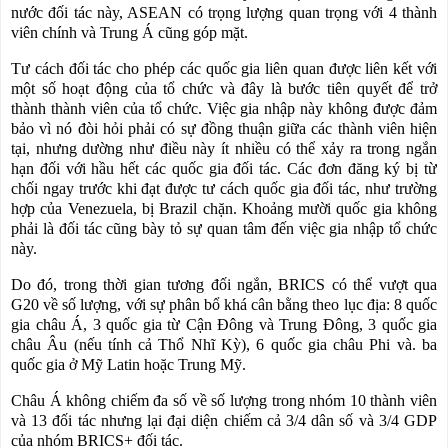
nước đối tác này, ASEAN có trọng lượng quan trọng với 4 thành
viên chính và Trung Á cũng góp mặt.
Tư cách đối tác cho phép các quốc gia liên quan được liên kết với
một số hoạt động
của tổ chức
và đây là bước tiên quyết để trở
thành thành viên của tổ chức. Việc gia nhập này không được đảm
bảo vì nó đòi hỏi phải có sự đồng thuận giữa các thành viên hiện
tại, nhưng dường như điều này ít nhiều có thể xảy ra trong ngắn
hạn đối với hầu hết các quốc gia đối tác. Các đơn đăng ký bị từ
chối ngay trước khi đạt được tư cách quốc gia đối tác, như trường
hợp của Venezuela, bị Brazil chặn. Khoảng mười quốc gia không
phải là đối tác cũng bày tỏ sự quan tâm đến việc gia nhập tổ chức
này.
Do đó, trong thời gian tương đối ngắn, BRICS có thể vượt qua
G20 về số lượng, với sự phân bổ khá cân bằng theo lục địa: 8 quốc
gia châu Á, 3 quốc gia từ Cận Đông và Trung Đông, 3 quốc gia
châu Âu (nếu tính cả Thổ Nhĩ Kỳ), 6 quốc gia châu Phi và. ba
quốc gia ở Mỹ Latin hoặc Trung Mỹ.
Châu Á không chiếm đa số về số lượng trong nhóm 10 thành viên
và 13 đối tác nhưng lại đại diện chiếm cả 3/4 dân số và 3/4 GDP
của nhóm BRICS+ đối tác.