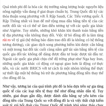
Quá trình phi đô la hóa các thị trường năng lượng hoặc nguyên liệu
nông nghiệp vẫn đang ở giai đoạn chuẩn bị. Trung Quốc đã ký các
thỏa thuận song phương với Ả Rập Saudi, Các Tiểu vương quốc Ả
Rập Thống nhất và Iran để mở rộng mua dầu bằng tiền tệ của các
nước đối tác và có thể sẽ làm điều tương tự với các quốc gia khác
như Algérie. Tuy nhiên, những khó khăn khi thanh toán bằng tiền
tệ địa phương vẫn không thay đổi. Việc từ bỏ đồng đô la làm tăng
rủi ro
về tỷ giá (hệ thống bảo đảm trao đổi đô la không có hệ thống
tương đương), các giao dịch song phương hiếm khi được cân bằng
và một trong hai đối tác cuối cùng nắm giữ tài sản bằng tiền tệ của
quốc gia đối tác không dễ dàng được đầu tư hoặc được tái đầu tư.
Ngoài các quốc gia phải chịu chế độ trừng phạt như Nga hay Iran,
những quốc gia khác có động cơ ngoại giao hơn là động cơ thực
tiễn, và các nước BRICS với tư cách là một nhóm không thể thực
sự thiết lập một hệ thống bù trừ đa phương bằng đồng tiền thay thế
cho đồng đô la.
Như vậy, tương lai của quá trình phi đô la hóa dựa trên sự gia tăng
quốc tế của các loại tiền tệ thay thế như đồng nhân dân tệ. Tuy
nhiên, giai đoạn gần đây, được đánh dấu bằng sự yếu kém của
đồng tiền của Trung Quốc so với đồng đô la và việc thắt chặt kiểm
soát tỷ giá hối đoái của Trung Quốc để tránh khả năng tháo chạy