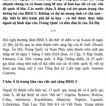
nhanh chóng và có tham vọng từ nay sẽ bàn bạc tất cả các vấn
đề quốc tế lớn. Các nước châu Á đóng vai trò quan trọng cho
tương lai của BRICS. Không có dự án mang tính cơ cấu nào –
đặc biệt là tiến trình phi đô la hóa – có thể được thực hiện
ngoài sự lãnh đạo của Trung Quốc và dần dần là của Ấn Độ.
***
Hội nghị thượng đỉnh BRICS lần thứ 16 diễn ra tại Kazan từ ngày
22 đến 24/10, quy tụ năm thành viên sáng lập của tổ chức (Brazil,
Nga, Ấn Độ, Trung Quốc và Nam Phi), năm thành viên mới gia
nhập kể từ ngày 1 tháng 1 năm 2024 (Iran, Ai Cập, Ả Rập Saudi,
Ethiopia, Các Tiểu vương quốc Ả Rập Thống nhất), và 25 quốc
gia khác cũng như một số đại diện của các tổ chức quốc tế, với sự
tham gia đáng chú ý của Tổng thư ký Liên hợp quốc Antonio
Guterres.
Châu Á là trung tâm của việc mở rộng BRICS
Ngoài 10 thành viên hiện tại, 13 quốc gia, trong đó có 6 quốc gia
châu Á, đã đạt được tư cách “đối tác”: Algeria, Belarus, Bolivia,
Cuba, Indonesia, Kazakhstan, Malaysia, Nigeria, Uganda,
Uzbekistan, Thái Lan, Thổ Nhĩ Kỳ và Việt Nam. Trong nhóm