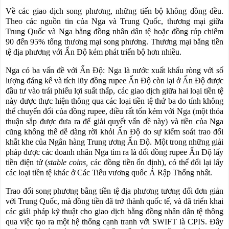
Về các giao dịch song phương, những tiến bộ không đồng đều.
Theo các nguồn tin của Nga và Trung Quốc, thương mại giữa
Trung Quốc và Nga bằng đồng nhân dân tệ hoặc đồng rúp chiếm
90 đến 95% tổng thương mại song phương. Thương mại bằng tiền
tệ địa phương với Ấn Độ kém phát triển bộ hơn nhiều.
Nga có ba vấn đề với Ấn Độ: Nga là nước xuất khẩu ròng với số
lượng đáng kể và tích lũy đồng rupee Ấn Độ còn lại ở Ấn Độ được
đầu tư vào trái phiếu lợi suất thấp, các giao dịch giữa hai loại tiền tệ
này được thực hiện thông qua các loại tiền tệ thứ ba do tính không
thể chuyển đổi của đồng rupee, điều rất tốn kém với Nga (một thỏa
thuận sắp được đưa ra để giải quyết vấn đề này) và tiền của Nga
cũng không thể dễ dàng rời khỏi Ấn Độ do sự kiểm soát trao đổi
khắt khe của Ngân hàng Trung ương Ấn Độ. Một trong những giải
pháp được các doanh nhân Nga tìm ra là đổi đồng rupee Ấn Độ lấy
tiền điện tử (
stable coins,
các đồng tiền ổn định), có thể đổi lại lấy
các loại tiền tệ khác ở Các Tiểu vương quốc Ả Rập Thống nhất.
Trao đổi song phương bằng tiền tệ địa phương tương đối đơn giản
với Trung Quốc, mà đồng tiền đã trở thành quốc tế, và đã triển khai
các giải pháp kỹ thuật cho giao dịch bằng đồng nhân dân tệ thông
qua việc tạo ra một hệ thống cạnh tranh với SWIFT là CPIS. Đây