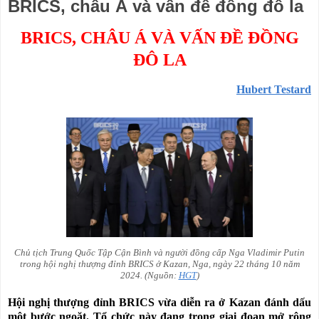
BRICS, châu Á và vấn đề đồng đô la
BRICS, CHÂU Á VÀ VẤN ĐỀ ĐỒNG
ĐÔ LA
Hubert Testard
Chủ tịch Trung Quốc Tập Cận Bình và người đồng cấp Nga Vladimir Putin
trong hội nghị thượng đỉnh BRICS ở Kazan, Nga, ngày 22 tháng 10 năm
2024. (Nguồn:
HGT
)
Hội nghị thượng đỉnh BRICS vừa diễn ra ở Kazan đánh dấu
một bước ngoặt. Tổ chức này đang trong giai đoạn mở rộng