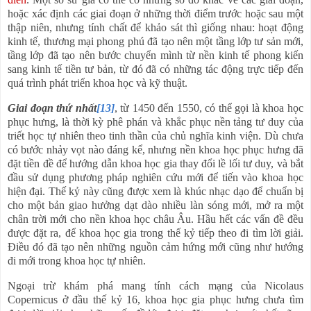
hoặc xác định các giai đoạn ở những thời điểm trước hoặc sau một
thập niên, nhưng tính chất để khảo sát thì giống nhau: hoạt động
kinh tế, thương mại phong phú đã tạo nên một tầng lớp tư sản mới,
tầng lớp đã tạo nên bước chuyển mình từ nền kinh tế phong kiến
sang kinh tế tiền tư bản, từ đó đã có những tác động trực tiếp đến
quá trình phát triển khoa học và kỹ thuật.
Giai đoạn thứ nhất
[13]
, từ 1450 đến 1550, có thể gọi là khoa học
phục hưng, là thời kỳ phê phán và khắc phục nền tảng tư duy của
triết học tự nhiên theo tinh thần của chủ nghĩa kinh viện. Dù chưa
có bước nhảy vọt nào đáng kể, nhưng nền khoa học phục hưng đã
đặt tiền đề để hướng dẫn khoa học gia thay đổi lề lối tư duy, và bắt
đầu sử dụng phương pháp nghiên cứu mới để tiến vào khoa học
hiện đại. Thế kỷ này cũng được xem là khúc nhạc dạo để chuẩn bị
cho một bản giao hưởng dạt dào nhiều làn sóng mới, mở ra một
chân trời mới cho nền khoa học châu Âu. Hầu hết các vấn đề đều
được đặt ra, để khoa học gia trong thế kỷ tiếp theo đi tìm lời giải.
Điều đó đã tạo nên những nguồn cảm hứng mới cũng như hướng
đi mới trong khoa học tự nhiên.
Ngoại trừ khám phá mang tính cách mạng của Nicolaus
Copernicus ở đầu thế kỷ 16, khoa học gia phục hưng chưa tìm