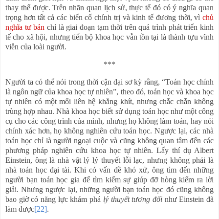
thay thế được. Trên nhãn quan lịch sử, thực tế đó có ý nghĩa quan
trọng hơn tất cả các biến cố chính trị và kinh tế đương thời, vì
chủ
nghĩa tư bản
chỉ là giai đoạn tạm thời trên quá trình phát triển kinh
tế cho xã hội, nhưng tiến bộ khoa học vẫn tồn tại là thành tựu vĩnh
viễn của loài người.
***
Người ta có thể nói trong thời cận đại sơ kỳ rằng, “Toán học chính
là ngôn ngữ của khoa học tự nhiên”, theo đó, toán học và khoa học
tự nhiên có một mối liên hệ khắng khít, nhưng chắc chắn không
trùng hợp nhau. Nhà khoa học biết sử dụng toán học như một công
cụ cho các công trình của mình, nhưng họ không làm toán, hay nói
chính xác hơn, họ không nghiên cứu toán học. Ngược lại, các nhà
toán học chỉ là người ngoại cuộc và cũng không quan tâm đến các
phương pháp nghiên cứu khoa học tự nhiên. Lấy thí dụ Albert
Einstein, ông là nhà vật lý lý thuyết lỗi lạc, nhưng không phải là
nhà toán học đại tài. Khi có vấn đề khó xử, ông tìm đến những
người bạn toán học gia để tìm kiếm sự giúp đỡ hòng kiếm ra lời
giải. Nhưng ngược lại, những người bạn toán học đó cũng không
bao giờ có năng lực khám phá
lý thuyết tương đối
như Einstein đã
làm được
[22]
.