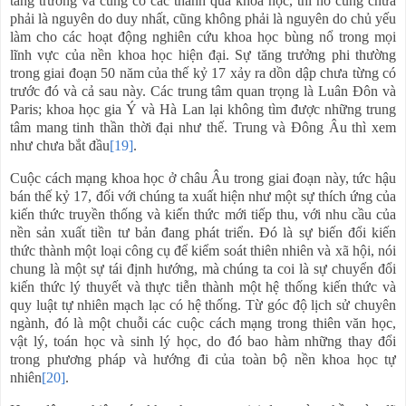
tăng trưởng và củng cố các thành quả khoa học, thì nó cũng chưa
phải là nguyên do duy nhất, cũng không phải là nguyên do chủ yếu
làm cho các hoạt động nghiên cứu khoa học bùng nổ trong mọi
lĩnh vực của nền khoa học hiện đại. Sự tăng trưởng phi thường
trong giai đoạn 50 năm của thế kỷ 17 xảy ra dồn dập chưa từng có
trước đó và cả sau này. Các trung tâm quan trọng là Luân Đôn và
Paris; khoa học gia Ý và Hà Lan lại không tìm được những trung
tâm mang tinh thần thời đại như thế. Trung và Đông Âu thì xem
như chưa bắt đầu
[19]
.
Cuộc cách mạng khoa học ở châu Âu trong giai đoạn này, tức hậu
bán thế kỷ 17, đối với chúng ta xuất hiện như một sự thích ứng của
kiến thức truyền thống và kiến thức mới tiếp thu, với nhu cầu của
nền sản xuất tiền tư bản đang phát triển. Đó là sự biến đổi kiến
thức thành một loại công cụ để kiểm soát thiên nhiên và xã hội, nói
chung là một sự tái định hướng, mà chúng ta coi là sự chuyển đổi
kiến thức lý thuyết và thực tiễn thành một hệ thống kiến thức và
quy luật tự nhiên mạch lạc có hệ thống. Từ góc độ lịch sử chuyên
ngành, đó là một chuỗi các cuộc cách mạng trong thiên văn học,
vật lý, toán học và sinh lý học, do đó bao hàm những thay đổi
trong phương pháp và hướng đi của toàn bộ nền khoa học tự
nhiên
[20]
.