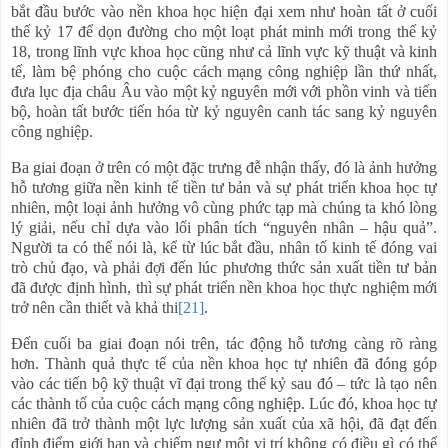
bắt đầu bước vào nền khoa học hiện đại xem như hoàn tất ở cuối
thế kỷ 17 để dọn đường cho một loạt phát minh mới trong thế kỷ
18, trong lĩnh vực khoa học cũng như cả lĩnh vực kỹ thuật và kinh
tế, làm bệ phóng cho cuộc cách mạng công nghiệp lần thứ nhất,
đưa lục địa châu Âu vào một kỷ nguyên mới với phồn vinh và tiến
bộ, hoàn tất bước tiến hóa từ kỷ nguyên canh tác sang kỷ nguyên
công nghiệp.
Ba giai đoạn ở trên có một đặc trưng đễ nhận thấy, đó là ảnh hưởng
hỗ tương giữa nền kinh tế tiền tư bản và sự phát triển khoa học tự
nhiên, một loại ảnh hưởng vô cùng phức tạp mà chúng ta khó lòng
lý giải, nếu chỉ dựa vào lối phân tích “nguyên nhân – hậu quả”.
Người ta có thể nói là, kể từ lúc bắt đầu, nhân tố kinh tế đóng vai
trò chủ đạo, và phải đợi đến lúc phương thức sản xuất tiền tư bản
đã được định hình, thì sự phát triển nền khoa học thực nghiệm mới
trở nên cần thiết và khả thi
[21]
.
Đến cuối ba giai đoạn nói trên, tác động hỗ tương càng rõ ràng
hơn. Thành quả thực tế của nền khoa học tự nhiên đã đóng góp
vào các tiến bộ kỹ thuật vĩ đại trong thế kỷ sau đó – tức là tạo nên
các thành tố của cuộc cách mạng công nghiệp. Lúc đó, khoa học tự
nhiên đã trở thành một lực lượng sản xuất của xã hội, đã đạt đến
đỉnh điểm giới hạn và chiếm ngự một vị trí không có điều gì có thể