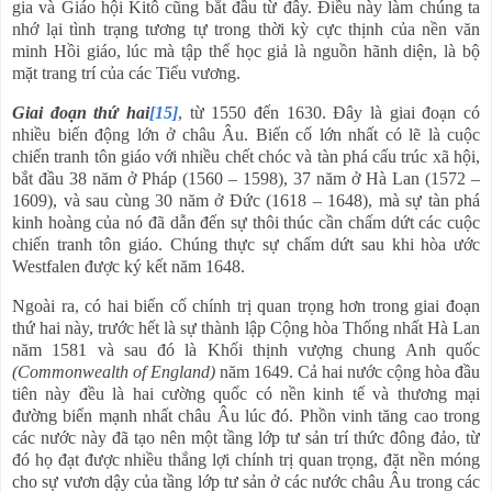
gia và Giáo hội Kitô cũng bắt đầu từ đây. Điều này làm chúng ta
nhớ lại tình trạng tương tự trong thời kỳ cực thịnh của nền văn
minh Hồi giáo, lúc mà tập thể học giả là nguồn hãnh diện, là bộ
mặt trang trí của các Tiểu vương.
Giai đoạn thứ hai
[15]
, từ 1550 đến 1630. Đây là giai đoạn có
nhiều biến động lớn ở châu Âu. Biến cố lớn nhất có lẽ là cuộc
chiến tranh tôn giáo với nhiều chết chóc và tàn phá cấu trúc xã hội,
bắt đầu 38 năm ở Pháp (1560 – 1598), 37 năm ở Hà Lan (1572 –
1609), và sau cùng 30 năm ở Đức (1618 – 1648), mà sự tàn phá
kinh hoàng của nó đã dẫn đến sự thôi thúc cần chấm dứt các cuộc
chiến tranh tôn giáo. Chúng thực sự chấm dứt sau khi hòa ước
Westfalen được ký kết năm 1648.
Ngoài ra, có hai biến cố chính trị quan trọng hơn trong giai đoạn
thứ hai này, trước hết là sự thành lập Cộng hòa Thống nhất Hà Lan
năm 1581 và sau đó là Khối thịnh vượng chung Anh quốc
(Commonwealth of England)
năm 1649. Cả hai nước cộng hòa đầu
tiên này đều là hai cường quốc có nền kinh tế và thương mại
đường biển mạnh nhất châu Âu lúc đó. Phồn vinh tăng cao trong
các nước này đã tạo nên một tầng lớp tư sản trí thức đông đảo, từ
đó họ đạt được nhiều thắng lợi chính trị quan trọng, đặt nền móng
cho sự vươn dậy của tầng lớp tư sản ở các nước châu Âu trong các