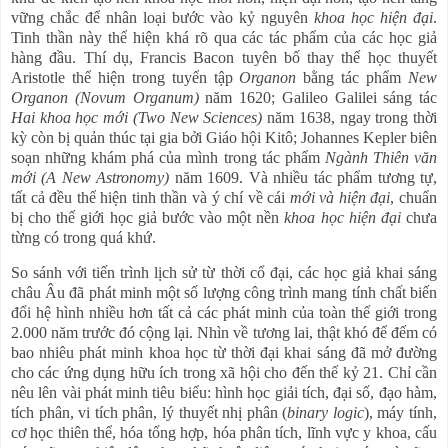
vững chắc để nhân loại bước vào kỷ nguyên
khoa học hiện đại
.
Tinh thần này thể hiện khá rõ qua các tác phẩm của các học giả
hàng đầu. Thí dụ, Francis Bacon tuyên bố thay thế học thuyết
Aristotle thể hiện trong tuyển tập
Organon
bằng tác phẩm
New
Organon
(Novum Organum)
năm 1620; Galileo Galilei sáng tác
Hai khoa học mới (Two New Sciences)
năm 1638, ngay trong thời
kỳ còn bị quản thúc tại gia bởi Giáo hội Kitô; Johannes Kepler biên
soạn những khám phá của mình trong tác phẩm
Ngành Thiên văn
mới (A New Astronomy)
năm 1609. Và nhiều tác phẩm tương tự,
tất cả đều thể hiện tinh thần và ý chí về cái
mới và hiện đại
, chuẩn
bị cho thế giới học giả bước vào một nền
khoa học hiện đại
chưa
từng có trong quá khứ.
So sánh với tiến trình lịch sử từ thời cổ đại, các học giả khai sáng
châu Âu đã phát minh một số lượng công trình mang tính chất biến
đổi hệ hình nhiều hơn tất cả các phát minh của toàn thế giới trong
2.000 năm trước đó cộng lại. Nhìn về tương lai, thật khó để đếm có
bao nhiêu phát minh khoa học từ thời đại khai sáng đã mở đường
cho các ứng dụng hữu ích trong xã hội cho đến thế kỷ 21. Chỉ cần
nêu lên vài phát minh tiêu biểu: hình học giải tích, đại số, đạo hàm,
tích phân, vi tích phân, lý thuyết nhị phân (
binary logic
), máy tính,
cơ học thiên thể, hóa tổng hợp, hóa phân tích, lĩnh vực y khoa, cấu