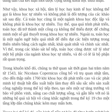
đúng đắn của kết luận mới được cộng đồng khoa học thừa nhận.
Như vậy, khoa học xã hội, tâm lý học hay kinh tế học không thể
gọi là khoa học tự nhiên và không phải là đối tượng của các khảo
sát sau đây. Cả toán học cũng là một ngành khoa học độc lập và
không phải là khoa học tự nhiên. Tuy thế, qua quá trình phát triển,
toán học đã trở thành một công cụ không thể thiếu được để chứng
minh một số giả thuyết trong khoa học tự nhiên. Ngoài ra, toán học
là một ngôn ngữ hiệu quả nhất để diễn đạt các hiện tượng trong
thiên nhiên bằng cách ngắn nhất, khái quát nhất và chính xác nhất.
Vì thế, trong các khảo sát kế tiếp, toán học cũng được xử lý như
một bộ phận của ngành khoa học tự nhiên, và đó có lẽ là bộ phận
rất quan trọng.
Trong khuôn khổ đó, chúng ta thử quan sát thời gian hai trăm năm
từ 1543, lúc Nicolaus Copernicus công bố vũ trụ quan nhật tâm,
cho đến thập niên 1760 khi khoa học đã phát triển cao và các phát
minh kỹ thuật bắt đầu xuất hiện làm thay đổi sâu sắc nền sản xuất
công nghiệp trong thế kỷ tiếp theo, tạo nên một sự tăng trưởng vũ
bão về phồn vinh, nâng cao chất lượng sống, và gắn liền với nó là
những hệ quả xã hội vô cùng khắc nghiệt trong thế kỷ 19 cho một
tầng lớp dân chúng khác kém may mắn hơn.