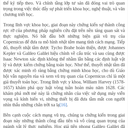
thế kỷ tiếp theo. Và chính tầng lớp tư sản đã đóng vai trò quan
trọng trong việc thúc đẩy sự phát triển khoa học, nghệ thuật, và văn
chương triết học.
Trong lĩnh vực khoa học, giai đoạn này chứng kiến sự thành công
rực rỡ của phương pháp nghiên cứu đặt trên nền tảng quan sát và
thực nghiệm. Nó bắt đầu bởi những biện giải vũ trụ của
Copernicus để đưa ra mô hình
nhật tâm
mang tính cách mạng. Tiếp
đó, thuyết nhật tâm được Tycho Brahe hoàn thiện, được Johannes
Kepler và Galileo Galilei hiệu chỉnh về cấu trúc và sau cùng được
Isaac Newton xác định không thể nhầm lẫn bằng các định luật vật
lý và được kiểm chứng bằng toán học. Như thế, thuyết nhật tâm đã
được xác minh rõ ràng bằng chứng minh khoa học, cho dù Giáo
hội vẫn nguyền rủa và xem vũ trụ quan của Copernicus chỉ là một
giả thuyết toán học. Trong lĩnh vực y khoa, William Harvey (1578-
1657) khám phá quy luật vòng tuần hoàn máu năm 1628. Các
khám phá mới mẻ này là chứng nhân của việc sử dụng máy viễn
vọng và kính hiển vi, những thiết bị đã đưa tầm mắt con người
nhìn thấu những chân trời xa lạ
[16]
.
Bên cạnh cuộc cách mạng vũ trụ, chúng ta chứng kiến trong giai
đoạn này những thành công đầu tiên và vô cùng quan trọng của
ngành vật lý thực nghiệm. Học giả tiên phong Galileo Galilei đã