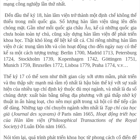
mạng công nghiệp lần thứ nhất.
Đến đầu thế kỷ 18, hàn lâm viện trở thành một định chế không thể
thiếu trong mỗi quốc gia. Số lượng hàn lâm viện tăng lên đến
chóng mặt. Gần như mỗi quốc gia châu Âu, kể cả những quốc gia
chưa hoàn toàn tự chủ, cũng xây dựng hàn lâm viện để phát triển
khoa học. Thật khó lòng để liệt kê tất cả. Chỉ riêng những hàn lâm
viện ở các trung tâm lớn và còn hoạt động cho đến ngày nay có thể
kể ra một cách tượng trưng: Berlin 1700, Madrid 1713, Petersburg
1724, Stockholm 1739, Kopenhagen 1742, Göttingen 1751,
Munich 1759, Bruxelles 1772, Lisboa 1779, Praha 1774, v.v…
Thế kỷ 17 có thể xem như thời gian cày xới ươm mầm, phát triển
và thu thập sức mạnh mà rầm rộ nhất là hậu bán thế kỷ với sự xuất
hiện của nhiều tạp chí định kỳ thuộc đủ mọi ngành, và nhất là đa số
chúng được xuất bản bằng tiếng địa phương với giá thấp nhờ kỹ
thuật in ấn hàng loạt, cho nên mọi giới trong xã hội có thể tiếp cận
dễ dàng. Những tạp chí chuyên ngành sớm nhất là
Tạp chí của học
giả
(
Journal des sçavans)
ở Paris năm 1665,
Hoạt động triết học
của Hàn lâm viện
(
Philosophical Transactions of the Royal
Society)
ở Luân Đôn năm 1665.
Nói tóm lại, quá trình phát triển khoa học từ phong cách cổ điển để