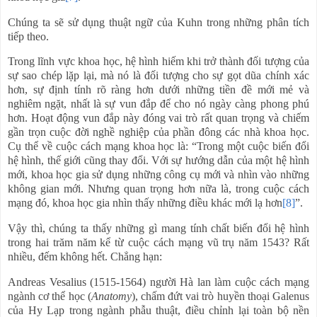
Chúng ta sẽ sử dụng thuật ngữ của Kuhn trong những phân tích
tiếp theo.
Trong lĩnh vực khoa học, hệ hình hiếm khi trở thành đối tượng của
sự sao chép lặp lại, mà nó là đối tượng cho sự gọt dũa chính xác
hơn, sự định tính rõ ràng hơn dưới những tiền đề mới mẻ và
nghiêm ngặt, nhất là sự vun đắp để cho nó ngày càng phong phú
hơn. Hoạt động vun đắp này đóng vai trò rất quan trọng và chiếm
gần trọn cuộc đời nghề nghiệp của phần đông các nhà khoa học.
Cụ thể về cuộc cách mạng khoa học là: “Trong một cuộc biến đổi
hệ hình, thế giới cũng thay đổi. Với sự hướng dẫn của một hệ hình
mới, khoa học gia sử dụng những công cụ mới và nhìn vào những
không gian mới. Nhưng quan trọng hơn nữa là, trong cuộc cách
mạng đó, khoa học gia nhìn thấy những điều khác mới lạ hơn
[8]
”.
Vậy thì, chúng ta thấy những gì mang tính chất biến đổi hệ hình
trong hai trăm năm kể từ cuộc cách mạng vũ trụ năm 1543? Rất
nhiều, đếm không hết. Chẳng hạn:
Andreas Vesalius (1515-1564) người Hà lan làm cuộc cách mạng
ngành cơ thể học (
Anatomy
), chấm đứt vai trò huyền thoại Galenus
của Hy Lạp trong ngành phẫu thuật, điều chỉnh lại toàn bộ nền