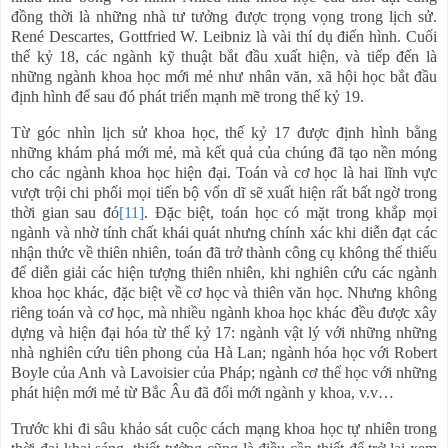
đồng thời là những nhà tư tưởng được trọng vọng trong lịch sử.
René Descartes, Gottfried W. Leibniz là vài thí dụ điển hình. Cuối
thế kỷ 18, các ngành kỹ thuật bắt đầu xuất hiện, và tiếp đến là
những ngành khoa học mới mẻ như nhân văn, xã hội học bắt đầu
định hình để sau đó phát triển mạnh mẽ trong thế kỷ 19.
Từ góc nhìn lịch sử khoa học, thế kỷ 17 được định hình bằng
những khám phá mới mẻ, mà kết quả của chúng đã tạo nền móng
cho các ngành khoa học hiện đại. Toán và cơ học là hai lĩnh vực
vượt trội chi phối mọi tiến bộ vốn dĩ sẽ xuất hiện rất bất ngờ trong
thời gian sau đó
[11]
. Đặc biệt, toán học có mặt trong khắp mọi
ngành và nhờ tính chất khái quát nhưng chính xác khi diễn đạt các
nhận thức về thiên nhiên, toán đã trở thành công cụ không thể thiếu
để diễn giải các hiện tượng thiên nhiên, khi nghiên cứu các ngành
khoa học khác, đặc biệt về cơ học và thiên văn học. Nhưng không
riêng toán và cơ học, mà nhiều ngành khoa học khác đều được xây
dựng và hiện đại hóa từ thế kỷ 17: ngành vật lý với những những
nhà nghiên cứu tiên phong của Hà Lan; ngành hóa học với Robert
Boyle của Anh và Lavoisier của Pháp; ngành cơ thể học với những
phát hiện mới mẻ từ Bắc Âu đã đổi mới ngành y khoa, v.v…
Trước khi đi sâu khảo sát cuộc cách mạng khoa học tự nhiên trong