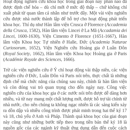
Hoạt động nghiên cứu khoa học trong giai đoạn này phần nào đã
được định chế hóa – dù chỉ mới ở mức độ thấp – chứ không chỉ
xuất phát từ quan tâm cá nhân như trước đây. Một vài viện nghiên
cứu được nhà nước thành lập để hỗ trợ cho hoạt động phát triển
khoa học. Thí dụ như Hàn lâm viện Crusca ở Florence (
Accademia
della Crusca
, 1582), Hàn lâm viện Lincei ở La Mã (
Accadamia dei
Lincei
, 1600-1630), Viện Cimento ở Florence (1651-1667), Hàn
lâm viện Khoa học Tự nhiên ở Halle, Đức (
Academia Naturae
Curiosorum
, 1652), Viện Nghiên cứu Hoàng gia ở Luân Đôn
(
Royal Society
, 1662), Hàn lâm viện Khoa học Hoàng gia ở Paris
(
Académie Royale des Sciences
, 1666).
Trừ các viện nghiên cứu ở Ý chỉ hoạt động vài thập niên, các viện
nghiên cứu ở Đức, Luân Đôn và Paris nói trên, thực chất là những
định chế mà chức năng của chúng sau này, chính là hàn lâm viện
và còn đóng vai trò quan trọng cho đến ngày nay. Công việc
nghiên cứu của khoa học gia ở các nước nói trên được dễ dàng hơn
nhiều, và từ nay mang một chất lượng mới, được hỗ trợ tài chính từ
nhà nước, cho nên chúng ta không ngạc nhiên là các sáng kiến xảy
ra dồn dập và nhiều công trình được phát minh trong hai thế kỷ 17
và 18, chủ yếu ở Anh và Pháp. Thành quả khoa học của giai đoạn
này cũng như những bước tiếp theo trong tiền bán thế kỷ 18 là
nguồn gốc của các ngành kỹ thuật ứng dụng dẫn đến cuộc cách