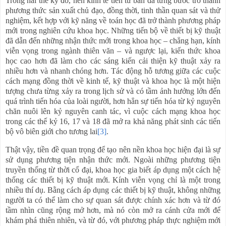
Trong hai thế kỷ đó, nền kinh tế tiền tư bản đã từng bước trở thành
phương thức sản xuất chủ đạo, đồng thời, tinh thần quan sát và thử
nghiệm, kết hợp với kỹ năng về toán học đã trở thành phương pháp
mới trong nghiên cứu khoa học. Những tiến bộ về thiết bị kỹ thuật
đã dẫn đến những nhận thức mới trong khoa học – chẳng hạn, kính
viễn vọng trong ngành thiên văn – và ngược lại, kiến thức khoa
học cao hơn đã làm cho các sáng kiến cải thiện kỹ thuật xảy ra
nhiều hơn và nhanh chóng hơn. Tác động hỗ tương giữa các cuộc
cách mạng đồng thời về kinh tế, kỹ thuật và khoa học là một hiện
tượng chưa từng xảy ra trong lịch sử và có tầm ảnh hưởng lớn đến
quá trình tiến hóa của loài người, hơn hẳn sự tiến hóa từ kỷ nguyên
chăn nuôi lên kỷ nguyên canh tác, vì cuộc cách mạng khoa học
trong các thế kỷ 16, 17 và 18 đã mở ra khả năng phát sinh các tiến
bộ vô biên giới cho tương lai
[3]
.
Thật vậy, tiền đề quan trọng để tạo nên nền khoa học hiện đại là sự
sử dụng phương tiện nhận thức mới. Ngoài những phương tiện
truyền thống từ thời cổ đại, khoa học gia biết áp dụng một cách hệ
thống các thiết bị kỹ thuật mới. Kính viễn vọng chỉ là một trong
nhiều thí dụ. Bằng cách áp dụng các thiết bị kỹ thuật, không những
người ta có thể làm cho sự quan sát được chính xác hơn và từ đó
tầm nhìn cũng rộng mở hơn, mà nó còn mở ra cánh cửa mới để
khám phá thiên nhiên, và từ đó, với phương pháp thực nghiệm mới