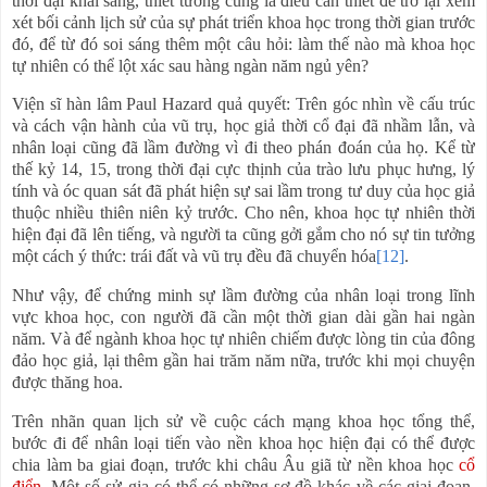
thời đại khai sáng, thiết tưởng cũng là điều cần thiết để trở lại xem
xét bối cảnh lịch sử của sự phát triển khoa học trong thời gian trước
đó, để từ đó soi sáng thêm một câu hỏi: làm thế nào mà khoa học
tự nhiên có thể lột xác sau hàng ngàn năm ngủ yên?
Viện sĩ hàn lâm Paul Hazard quả quyết: Trên góc nhìn về cấu trúc
và cách vận hành của vũ trụ, học giả thời cổ đại đã nhầm lẫn, và
nhân loại cũng đã lầm đường vì đi theo phán đoán của họ. Kể từ
thế kỷ 14, 15, trong thời đại cực thịnh của trào lưu phục hưng, lý
tính và óc quan sát đã phát hiện sự sai lầm trong tư duy của học giả
thuộc nhiều thiên niên kỷ trước. Cho nên, khoa học tự nhiên thời
hiện đại đã lên tiếng, và người ta cũng gởi gắm cho nó sự tin tưởng
một cách ý thức: trái đất và vũ trụ đều đã chuyển hóa
[12]
.
Như vậy, để chứng minh sự lầm đường của nhân loại trong lĩnh
vực khoa học, con người đã cần một thời gian dài gần hai ngàn
năm. Và để ngành khoa học tự nhiên chiếm được lòng tin của đông
đảo học giả, lại thêm gần hai trăm năm nữa, trước khi mọi chuyện
được thăng hoa.
Trên nhãn quan lịch sử về cuộc cách mạng khoa học tổng thể,
bước đi để nhân loại tiến vào nền khoa học hiện đại có thể được
chia làm ba giai đoạn, trước khi châu Âu giã từ nền khoa học
cổ
điển
. Một số sử gia có thể có những sơ đồ khác về các giai đoạn,