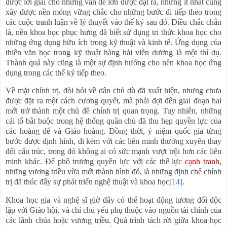
được lời giải cho những vấn đề lớn được đặt ra, nhưng ít nhất cũng
xây được nền móng vững chắc cho những bước đi tiếp theo trong
các cuộc tranh luận về lý thuyết vào thế kỷ sau đó. Điều chắc chắn
là, nền khoa học phục hưng đã biết sử dụng tri thức khoa học cho
những ứng dụng hữu ích trong kỹ thuật và kinh tế. Ứng dụng của
thiên văn học trong kỹ thuật hàng hải viễn dương là một thí dụ.
Thành quả này cũng là một sự định hướng cho nền khoa học ứng
dụng trong các thế kỷ tiếp theo.
Về mặt chính trị, đòi hỏi về dân chủ dù đã xuất hiện, nhưng chưa
được đặt ra một cách cương quyết, mà phải đợi đến giai đoạn hai
mới trở thành một chủ đề chính trị quan trọng. Tuy nhiên, những
cải tổ bắt buộc trong hệ thống quân chủ đã thu hẹp quyền lực của
các hoàng đế và Giáo hoàng. Đồng thời, ý niệm quốc gia từng
bước được định hình, đi kèm với các liên minh thường xuyên thay
đổi cấu trúc, trong đó không ai có sức mạnh vượt trội hơn các liên
minh khác. Để phô trương quyền lực với các thế lực
cạnh tranh
,
những vương triều vừa mới thành hình đó, là những định chế chính
trị đã thúc đẩy sự phát triển nghệ thuật và khoa học
[14]
.
Khoa học gia và nghệ sĩ giờ đây có thể hoạt động tương đối độc
lập với Giáo hội, và chỉ chủ yếu phụ thuộc vào nguồn tài chính của
các lãnh chúa hoặc vương triều. Quá trình tách rời giữa khoa học