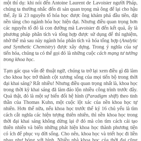
một thí dụ: khi nói đến Antoine Laurent de Lavoisier người Pháp,
chúng ta thường nhắc đến di sản quan trọng mà ông để lại cho hậu
thế, ấy là 23 nguyên tố hóa học được ông khám phá đầu tiên, đặt
nền tảng cho ngành hóa học hiện đại. Nhưng điều quan trọng hơn
các nguyên tố đó là con đường mà Lavoisier đi đến kết quả, ấy là
phương pháp phân tích và tổng hợp được sử dụng để thí nghiệm,
nhờ thế mà sau này ngành hóa phân tích và hóa tổng hợp (
Analytic
and Synthetic Chemistry
) được xây dựng. Trong ý nghĩa của sự
tiến hóa, chúng ta có thể gọi đó là những cuộc
cách mạng tư tưởng
trong khoa học
.
Tạm gác qua vấn đề thuật ngữ, chúng ta trở lại xem điều gì đã làm
cho khoa học trở thành cột xương sống của mọi tiến bộ trong thời
đại khai sáng? Rất nhiều! Nhưng điều quan trọng nhất là, khoa học
trong thời kỳ khai sáng đã làm đảo lộn nhiều công trình trước đây.
Quả thật, đó là một sự biến đổi hệ hình (
Paradigm shift
) theo tinh
thần của Thomas Kuhn, một cuộc lột xác của nền khoa học tự
nhiên. Hơn thế nữa, nếu khoa học trước thế kỷ 16 chủ yếu là tìm
cách cắt nghĩa các hiện tượng thiên nhiên, thì nền khoa học trong
thời đại khai sáng không dừng lại ở đó mà còn tìm cách cải tạo
thiên nhiên và biến những phát hiện khoa học thành phương tiện
có ích để phục vụ đời sống. Cho nên, khoa học và triết học đi liền
nhau như bóng với hình. Nhiều nhà khoa học của thời đại cũng