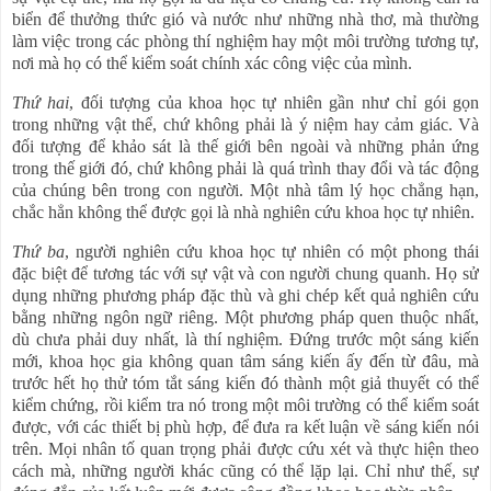
biển để thưởng thức gió và nước như những nhà thơ, mà thường
làm việc trong các phòng thí nghiệm hay một môi trường tương tự,
nơi mà họ có thể kiểm soát chính xác công việc của mình.
Thứ hai
, đối tượng của khoa học tự nhiên gần như chỉ gói gọn
trong những vật thể, chứ không phải là ý niệm hay cảm giác. Và
đối tượng để khảo sát là thế giới bên ngoài và những phản ứng
trong thế giới đó, chứ không phải là quá trình thay đổi và tác động
của chúng bên trong con người. Một nhà tâm lý học chẳng hạn,
chắc hẳn không thể được gọi là nhà nghiên cứu khoa học tự nhiên.
Thứ ba
, người nghiên cứu khoa học tự nhiên có một phong thái
đặc biệt để tương tác với sự vật và con người chung quanh. Họ sử
dụng những phương pháp đặc thù và ghi chép kết quả nghiên cứu
bằng những ngôn ngữ riêng. Một phương pháp quen thuộc nhất,
dù chưa phải duy nhất, là thí nghiệm. Đứng trước một sáng kiến
mới, khoa học gia không quan tâm sáng kiến ấy đến từ đâu, mà
trước hết họ thử tóm tắt sáng kiến đó thành một giả thuyết có thể
kiểm chứng, rồi kiểm tra nó trong một môi trường có thể kiểm soát
được, với các thiết bị phù hợp, để đưa ra kết luận về sáng kiến nói
trên. Mọi nhân tố quan trọng phải được cứu xét và thực hiện theo
cách mà, những người khác cũng có thể lặp lại. Chỉ như thế, sự