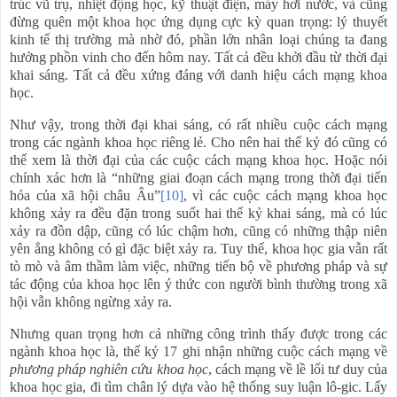
trúc vũ trụ, nhiệt động học, kỹ thuật điện, máy hơi nước, và cũng
đừng quên một khoa học ứng dụng cực kỳ quan trọng: lý thuyết
kinh tế thị trường mà nhờ đó, phần lớn nhân loại chúng ta đang
hưởng phồn vinh cho đến hôm nay. Tất cả đều khởi đầu từ thời đại
khai sáng. Tất cả đều xứng đáng với danh hiệu cách mạng khoa
học.
Như vậy, trong thời đại khai sáng, có rất nhiều cuộc cách mạng
trong các ngành khoa học riêng lẻ. Cho nên hai thế kỷ đó cũng có
thể xem là thời đại của các cuộc cách mạng khoa học. Hoặc nói
chính xác hơn là “những giai đoạn cách mạng trong thời đại tiến
hóa của xã hội châu Âu”
[10]
, vì các cuộc cách mạng khoa học
không xảy ra đều đặn trong suốt hai thế kỷ khai sáng, mà có lúc
xảy ra đồn dập, cũng có lúc chậm hơn, cũng có những thập niên
yên ắng không có gì đặc biệt xảy ra. Tuy thế, khoa học gia vẫn rất
tò mò và âm thầm làm việc, những tiến bộ về phương pháp và sự
tác động của khoa học lên ý thức con người bình thường trong xã
hội vẫn không ngừng xảy ra.
Nhưng quan trọng hơn cả những công trình thấy được trong các
ngành khoa học là, thế kỷ 17 ghi nhận những cuộc cách mạng về
phương pháp nghiên cứu khoa học
, cách mạng về lề lối tư duy của
khoa học gia, đi tìm chân lý dựa vào hệ thống suy luận lô-gic. Lấy