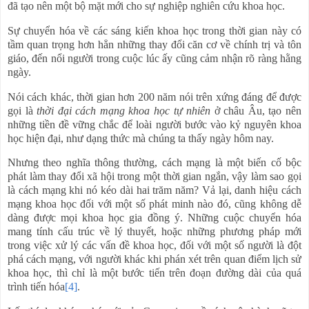
đã tạo nên một bộ mặt mới cho sự nghiệp nghiên cứu khoa học.
Sự chuyển hóa về các sáng kiến khoa học trong thời gian này có
tầm quan trọng hơn hẳn những thay đổi căn cơ về chính trị và tôn
giáo, đến nổi người trong cuộc lúc ấy cũng cảm nhận rõ ràng hằng
ngày.
Nói cách khác, thời gian hơn 200 năm nói trên xứng đáng để được
gọi là
thời đại
cách mạng khoa học tự nhiên
ở châu Âu, tạo nên
những tiền đề vững chắc để loài người bước vào kỷ nguyên khoa
học hiện đại, như dạng thức mà chúng ta thấy ngày hôm nay.
Nhưng theo nghĩa thông thường, cách mạng là một biến cố bộc
phát làm thay đổi xã hội trong một thời gian ngắn, vậy làm sao gọi
là cách mạng khi nó kéo dài hai trăm năm? Vả lại, danh hiệu cách
mạng khoa học đối với một số phát minh nào đó, cũng không dễ
dàng được mọi khoa học gia đồng ý. Những cuộc chuyển hóa
mang tính cấu trúc về lý thuyết, hoặc những phương pháp mới
trong việc xử lý các vấn đề khoa học, đối với một số người là đột
phá cách mạng, với người khác khi phán xét trên quan điểm lịch sử
khoa học, thì chỉ là một bước tiến trên đoạn đường dài của quá
trình tiến hóa
[4]
.