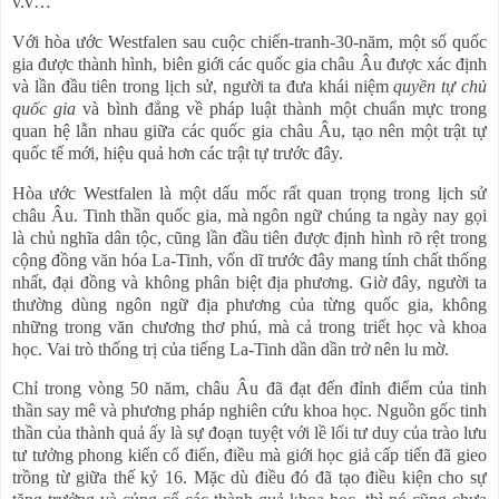
v.v…
Với hòa ước Westfalen sau cuộc chiến-tranh-30-năm, một số quốc
gia được thành hình, biên giới các quốc gia châu Âu được xác định
và lần đầu tiên trong lịch sử, người ta đưa khái niệm
quyền tự chủ
quốc gia
và bình đẳng về pháp luật thành một chuẩn mực trong
quan hệ lẫn nhau giữa các quốc gia châu Âu, tạo nên một trật tự
quốc tế mới, hiệu quả hơn các trật tự trước đây.
Hòa ước Westfalen là một dấu mốc rất quan trọng trong lịch sử
châu Âu. Tinh thần quốc gia, mà ngôn ngữ chúng ta ngày nay gọi
là chủ nghĩa dân tộc, cũng lần đầu tiên được định hình rõ rệt trong
cộng đồng văn hóa La-Tinh, vốn dĩ trước đây mang tính chất thống
nhất, đại đồng và không phân biệt địa phương. Giờ đây, người ta
thường dùng ngôn ngữ địa phương của từng quốc gia, không
những trong văn chương thơ phú, mà cả trong triết học và khoa
học. Vai trò thống trị của tiếng La-Tinh dần dần trở nên lu mờ.
Chỉ trong vòng 50 năm, châu Âu đã đạt đến đỉnh điểm của tinh
thần say mê và phương pháp nghiên cứu khoa học. Nguồn gốc tinh
thần của thành quả ấy là sự đoạn tuyệt với lề lối tư duy của trào lưu
tư tưởng phong kiến cổ điển, điều mà giới học giả cấp tiến đã gieo
trồng từ giữa thế kỷ 16. Mặc dù điều đó đã tạo điều kiện cho sự