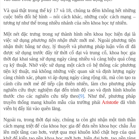
Và quả thật trong thế kỷ 17 và 18, chúng ta đếm không hết những
cuộc biến đổi hệ hình – nói cách khác, những cuộc cách mạng –
tương tự như thế trong nhiều nhánh của nền khoa học tự nhiên.
Một nét đặc trưng trong sự thành hình nền khoa học hiện đại là
việc sử dụng
phương tiện nhận thức
mới mẻ. Ngoài phương tiện
nhận thức bằng tư duy, lý thuyết và phương pháp luận vốn dĩ đã
được sử dụng trước đây từ thời cổ đại và trung cổ, khoa học gia
thời đại khai sáng sử dụng ngày càng nhiều và càng hiệu quả công
cụ kỹ thuật. Nhờ việc sử dụng một cách có hệ thống các phương
tiện kỹ thuật, mà không những việc quan sát và định lượng ngày
càng chính xác, phạm vi áp dụng ngày càng rộng rãi, mà còn tạo ra
cánh cửa mới mẻ để tiếp cận thiên nhiên, làm cho phương pháp
nghiên cứu thực nghiệm đạt đến trình độ cao và định hình khuôn
thước cho các nghiên cứu tiếp theo
[9]
. Như thế, phương pháp
truyền thống mang khuôn mẫu của trường phái
Aristotle
đã vĩnh
viễn bị đẩy lùi vào quên lãng.
Ngoài ra, trong thời đại này, chúng ta còn ghi nhận một tinh thần
cách mạng triệt để của khoa học gia để đưa nền khoa học châu Âu
lên một tầng cao hơn, vượt qua mọi khuôn khổ chật hẹp của quá
khứ để kiến tạo nền khoa học mới hơn, hiện đại hơn, tạo nền tảng