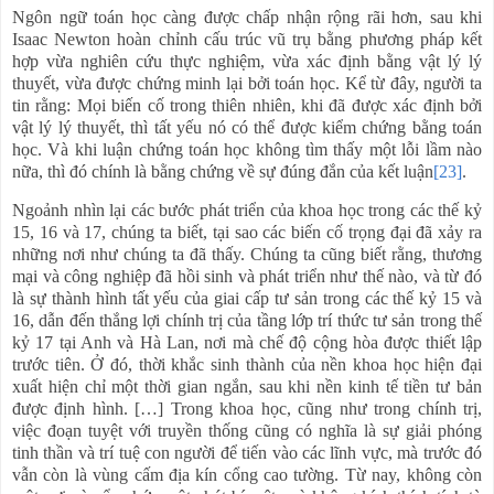
Ngôn ngữ toán học càng được chấp nhận rộng rãi hơn, sau khi
Isaac Newton hoàn chỉnh cấu trúc vũ trụ bằng phương pháp kết
hợp vừa nghiên cứu thực nghiệm, vừa xác định bằng vật lý lý
thuyết, vừa được chứng minh lại bởi toán học. Kể từ đây, người ta
tin rằng: Mọi biến cố trong thiên nhiên, khi đã được xác định bởi
vật lý lý thuyết, thì tất yếu nó có thể được kiểm chứng bằng toán
học. Và khi luận chứng toán học không tìm thấy một lỗi lầm nào
nữa, thì đó chính là bằng chứng về sự đúng đắn của kết luận
[23]
.
Ngoảnh nhìn lại các bước phát triển của khoa học trong các thế kỷ
15, 16 và 17, chúng ta biết, tại sao các biến cố trọng đại đã xảy ra
những nơi như chúng ta đã thấy. Chúng ta cũng biết rằng, thương
mại và công nghiệp đã hồi sinh và phát triển như thế nào, và từ đó
là sự thành hình tất yếu của giai cấp tư sản trong các thế kỷ 15 và
16, dẫn đến thắng lợi chính trị của tầng lớp trí thức tư sản trong thế
kỷ 17 tại Anh và Hà Lan, nơi mà chế độ cộng hòa được thiết lập
trước tiên. Ở đó, thời khắc sinh thành của nền khoa học hiện đại
xuất hiện chỉ một thời gian ngắn, sau khi nền kinh tế tiền tư bản
được định hình. […] Trong khoa học, cũng như trong chính trị,
việc đoạn tuyệt với truyền thống cũng có nghĩa là sự giải phóng
tinh thần và trí tuệ con người để tiến vào các lĩnh vực, mà trước đó
vẫn còn là vùng cấm địa kín cổng cao tường. Từ nay, không còn