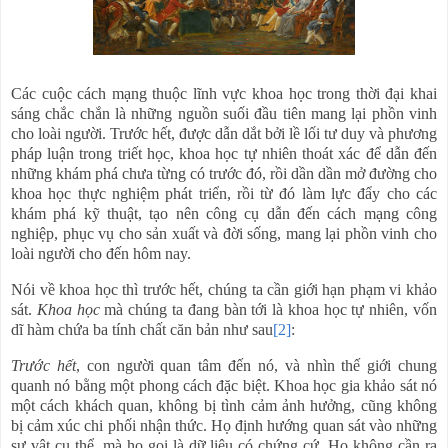
Các cuộc cách mạng thuộc lĩnh vực khoa học trong thời đại khai
sáng chắc chắn là những nguồn suối đầu tiên mang lại phồn vinh
cho loài người. Trước hết, được dẫn dắt bởi lề lối tư duy và phương
pháp luận trong triết học, khoa học tự nhiên thoát xác để dẫn đến
những khám phá chưa từng có trước đó, rồi dần dần mở đường cho
khoa học thực nghiệm phát triển, rồi từ đó làm lực đẩy cho các
khám phá kỹ thuật, tạo nên công cụ dẫn đến cách mạng công
nghiệp, phục vụ cho sản xuất và đời sống, mang lại phồn vinh cho
loài người cho đến hôm nay.
Nói về khoa học thì trước hết, chúng ta cần giới hạn phạm vi khảo
sát.
Khoa học
mà chúng ta đang bàn tới là khoa học tự nhiên, vốn
dĩ hàm chứa ba tính chất căn bản như sau
[2]
:
Trước hết
, con người quan tâm đến nó, và nhìn thế giới chung
quanh nó bằng một phong cách đặc biệt. Khoa học gia khảo sát nó
một cách khách quan, không bị tình cảm ảnh hưởng, cũng không
bị cảm xúc chi phối nhận thức. Họ định hướng quan sát vào những
sự vật cụ thể, mà họ gọi là dữ liệu có chứng cứ. Họ không cần ra