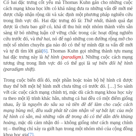
Có hai đặc trưng cốt yếu mà Thomas Kuhn gán cho những cuộc
cách mạng khoa học lớn có khả năng đưa ra những vấn đề mới mẻ
được chấp nhận rộng rãi và xác định một phương pháp nghiên cứu
trong lĩnh vực đó. Hai đặc trưng đó là:
Thứ nhất
, thành quả đạt
được là chưa bao giờ có, khả dĩ thu hút một nhóm thành viên sẵn
sàng từ bỏ những luận cứ vững chắc trong các hoạt động nghiên
cứu trước đó, và
thứ hai
, nó để ngỏ những con đường rộng mở cho
một số nhóm chuyên gia nào đó có thể tự mình đặt ra vấn đề mới
và tự đi tìm lời giải
[6]
. Thomas Kuhn gọi những thành tựu mang
hai đặc trưng này là
hệ hình
(
paradigm
).
Những cuộc cách mạng
tương ứng trong lĩnh vực đó có thể gọi là sự
biến đổi hệ hình
(paradigm shift).
Trong cuộc biến đổi đó, một phần hoặc toàn bộ hệ hình cũ được
thay thế bởi một hệ hình mới chưa từng có trước đó. […] So sánh
với các cuộc cách mạng chính trị, mặc dù cách mạng khoa học xảy
ra theo một lộ trình khác hẳn, nhưng cả hai đều có một điểm giống
nhau, ấy là
nguyên do sâu xa và tiền đề để làm cho cuộc cách
mạng bùng mổ, đều xuất phát từ cảm nhận về sự bất lực của một
hệ hình có sẵn, mà những vấn đề trong đó có thể dẫn đến khủng
hoảng
, mặc dù cảm nhận đó – không giống như cách mạng chính
trị – thường chỉ xảy ra giới hạn trong một nhóm nhỏ của cộng đồng
khoa học gia
[7]
.