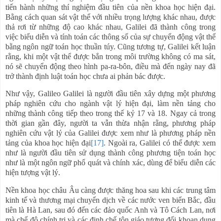
tiến hành những thí nghiệm đầu tiên của nền khoa học hiện đại.
Bằng cách quan sát vật thể với nhiều trọng lượng khác nhau, được
thả rơi từ những độ cao khác nhau, Galilei đã thành công trong
việc biểu diễn và tính toán các thông số của sự chuyển động vật thể
bằng ngôn ngữ toán học thuần túy. Cũng tương tự, Galilei kết luận
rằng, khi một vật thể được bắn trong môi trường không có ma sát,
nó sẽ chuyển động theo hình pa-ra-bôn, điều mà đến ngày nay đã
trở thành định luật toán học chưa ai phản bác được.
Như vậy, Galileo Galilei là người đầu tiên xây dựng một phương
pháp nghiên cứu cho ngành vật lý hiện đại, làm nền tảng cho
những thành công tiếp theo trong thế kỷ 17 và 18. Ngay cả trong
thời gian gần đây, người ta vẫn thừa nhận rằng, phương pháp
nghiên cứu vật lý của Galilei được xem như là phương pháp nền
tảng của khoa học hiện đại
[17]
. Ngoài ra, Galilei có thể được xem
như là người đầu tiên sử dụng thành công phương tiện toán học
như là một ngôn ngữ phổ quát và chính xác, dùng để biểu diễn các
hiện tượng vật lý.
Nền khoa học châu Âu càng được thăng hoa sau khi các trung tâm
kinh tế và thương mại chuyển dịch về các nước ven biển Bắc, đầu
tiên là Hà Lan, sau đó đến các đảo quốc Anh và Tô Cách Lan, nơi
mà chế độ chính trị và các định chế tôn giáo tương đối khoan dung