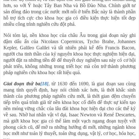
hơn, so với Ý hoặc Tây Ban Nha và Bồ Đào Nha. Chính giới tư
sản đông đảo trong các nước mới nổi ở biển Bắc này là thành phần
hỗ trợ tích cực cho khoa học gia có điều kiện thực hiện tốt đẹp
nhiều công trình nghiên cứu đột phá.
Nói tóm lại, nền khoa học của châu Âu trong giai đoạn này ghi
đậm dấu ấn của Nicolaus Copernicus, Tycho Brahe, Johannes
Kepler, Galileo Galilei và tất nhiên phải kể đến Francis Bacon,
người cha tinh thần của kỷ nguyên khoa học thực nghiệm hiện đại,
người đặt ra những tiền đề để thuyết duy nghiệm sau này có cơ hội
phát triển, không những trong triết học mà còn trở thành phương
pháp nghiên cứu khoa học rất hiệu quả.
Giai đoạn thứ ba
[18]
, từ 1630 đến 1690, là giai đoạn sau cùng
mang tính quyết định, hay nói chính xác hơn, là thời khắc sinh
thành của phương pháp nghiên cứu mới, là thời gian đệm chuyển
tiếp trên quá trình giã từ nền khoa học cổ điển để thực sự kiến tạo
nền móng vững chắc của lâu đài khoa học hiện đại cho các thế kỷ
về sau. Nhờ hai nhân vật vĩ đại, Isaac Newton và René Descartes,
mà giới khoa học gia có thể làm một vạch ngang đoạn tuyệt với
phong cách cũ, để mở ra những hướng đi mới, những ngành khoa
học mới như toán lý thuyết, toán ứng dụng, vật lý, cơ học, hóa học,