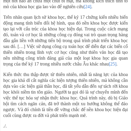
một nơi nào ẩn chứa một chút bí mật, mà không kích thích tính tò
mò của khoa học gia lao vào để nghiên cứu
[24]
.
Trên nhãn quan lịch sử khoa học, thế kỷ 17 chứng kiến nhiều biến
động mang tính biến đổi hệ hình, qua đó nền khoa học được kiến
tạo lại với cấu trúc của khoa học hiện đại. Trong cuộc cách mạng
đó, toán và cơ học là những công cụ đóng vai trò quan trọng hàng
đầu gắn liền với những tiến bộ trong quá trình phát triển khoa học
sau đó. […] Việc sử dụng công cụ toán học để diễn đạt các biến cố
thiên nhiên trong lĩnh vực cơ học cũng như thiên văn học đã tạo
nên những công trình đáng giá của một loạt khoa học gia quan
trọng của thế kỷ 17 trong nhiều nước châu Âu khác nhau
[25]
.
Kiến thức thu thập được từ thiên nhiên, nhất là năng lực của khoa
học gia khả dĩ cắt nghĩa các hiện tượng thiên nhiên, mà không cần
dựa vào các biện giải thần học, đã tất yếu dẫn đến sự tách rời khoa
học khỏi niềm tin tôn giáo. Người ta gọi đó là sự chuyển mình đến
việc thế tục hóa sự nhận thức khoa học. Quá trình này, dù bị Giáo
hội tìm cách ngăn cản, đã trở thành một xu hướng không thể đảo
ngược. Và đó chính là tiền đề vững chắc để nền khoa học hiện đại
cuối cùng được ra đời và phát triển mạnh mẽ.
./.