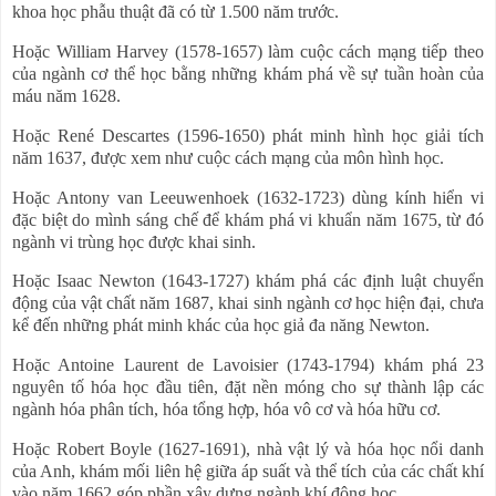
khoa học phẫu thuật đã có từ 1.500 năm trước.
Hoặc William Harvey (1578-1657) làm cuộc cách mạng tiếp theo
của ngành cơ thể học bằng những khám phá về sự tuần hoàn của
máu năm 1628.
Hoặc René Descartes (1596-1650) phát minh hình học giải tích
năm 1637, được xem như cuộc cách mạng của môn hình học.
Hoặc Antony van Leeuwenhoek (1632-1723) dùng kính hiển vi
đặc biệt do mình sáng chế để khám phá vi khuẩn năm 1675, từ đó
ngành vi trùng học được khai sinh.
Hoặc Isaac Newton (1643-1727) khám phá các định luật chuyển
động của vật chất năm 1687, khai sinh ngành cơ học hiện đại, chưa
kể đến những phát minh khác của học giả đa năng Newton.
Hoặc Antoine Laurent de Lavoisier (1743-1794) khám phá 23
nguyên tố hóa học đầu tiên, đặt nền móng cho sự thành lập các
ngành hóa phân tích, hóa tổng hợp, hóa vô cơ và hóa hữu cơ.
Hoặc Robert Boyle (1627-1691), nhà vật lý và hóa học nổi danh
của Anh, khám mối liên hệ giữa áp suất và thể tích của các chất khí
vào năm 1662 góp phần xây dựng ngành khí động học.