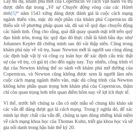
Lấy thí dụ, khám phá mới của Copernicus về cách vận hành vũ trụ
được diễn đạt trong „
Về sự Chuyển động vòng của các Hành
tinh
[5]
“ năm 1543 xứng đáng được đánh giá là cuộc cách mạng
ngành thiên văn, mặc dù một phần của khám phá Copernicus đã
thiếu sót về phương pháp quan sát, đã sai về quỹ đạo chuyển động
các hành tinh. Ông cho rằng, quả đất quay quanh mặt trời trên quỹ
đạo hình tròn, trong lúc quỹ đạo đó thực chất là hình bầu dục như
Johannes Kepler đã chứng minh sau đó vài thập niên. Cũng trong
khám phá này về vũ trụ, Isaac Newton mới là người sau cùng dùng
các định luật vật lý và công cụ toán học để xác định cấu trúc thật
sự của vũ trụ, có giá trị cho đến ngày nay. Tuy nhiên, công trình vĩ
đại của Newton không thể so sánh với khám phá mở đường của
Copernicus, và Newton cũng không được xem là người làm nên
cuộc cách mạng ngành thiên văn, mặc dù công trình của Newton
không kém phần quan trọng hơn khám phá của Copernicus, thậm
chí còn quan trọng hơn trên quan điểm hôm nay về lợi ích thực tế.
Vì thế, trước hết chúng ta cần có một mẫu số chung khi khảo sát
các vấn đề đáng được gọi là
cách mạng
. Trong ý nghĩa đó, để xác
minh lại thực chất của vấn đề, chúng ta tạm dùng những khái niệm
về cách mạng khoa học của Thomas Kuhn, triết gia khoa học và sử
gia nổi danh trong hậu bán thế kỷ 20.