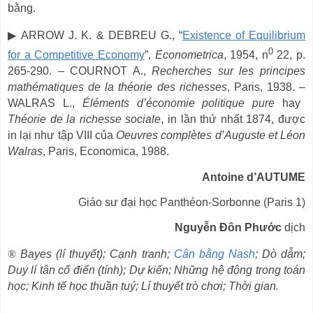
bằng.
▶
ARROW J. K. & DEBREU G.,
“
Existence of Equilibrium
0
for a Competitive Economy
”
,
Econometrica
, 1954, n
22, p.
265-290.
–
COURNOT A.,
Recherches sur les principes
mathématiques de la théorie des richesses
, Paris, 1938.
–
WALRAS L.,
Éléments d
’
économie politique pure
hay
Théorie de la richesse sociale
, in lần thứ nhất 1874, được
in lại như tập VIII của
Oeuvres complètes d
’
Auguste et Léon
Walras
, Paris, Economica, 1988.
Antoine d
’
AUTUME
Giáo sư đại học Panthéon-Sorbonne (Paris 1)
Nguyễn Đôn Phước
dịch
®
Bayes (lí thuyết); Cạnh tranh;
Cân bằng Nash
; Dò dẫm;
Duy lí tân cổ điển (tính); Dự kiến; Những hệ động trong toán
học; Kinh tế học thuần tuý; Lí thuyết trò chơi; Thời gian.