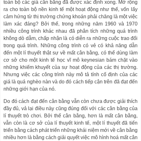
toàn bộ các giá cân bằng đã được xác định xong. Mở rộng
ra cho toàn bộ nền kinh tế một hoạt động như thế, vốn lấy
cảm hứng từ thị trường chứng khoán phải chăng là một việc
làm xác đáng? Bởi thế, trong những năm 1960 và 1970
nhiều công trình khác nhau đã phân tích những quá trình
không dò dẫm, chấp nhận là có diễn ra những cuộc trao đổi
trong quá trình. Những công trình có vẻ có khả năng dẫn
đến một lí thuyết thật sự về mất cân bằng, có thể dùng làm
cơ sở cho một kinh tế học vĩ mô keynesian bám chặt vào
những khiếm khuyết của sự hoạt động của các thị trường.
Nhưng việc các công trình này mô tả tính cố định của các
giá là quá nghèo nàn và do đó cách tiếp cận trên đã đạt đến
những giới hạn của nó.
Do đó cách đạt đến cân bằng vẫn còn chưa được giải thích
đầy đủ, vả lại điều này cũng đúng đối với các cân bằng của
lí thuyết trò chơi. Bởi thế cân bằng, hơn là mất cân bằng,
vẫn còn là cơ sở của lí thuyết kinh tế, một lí thuyết đã tiến
triển bằng cách phát triển những khái niệm mới về cân bằng
nhiều hơn là bằng cách giải quyết việc mô hình hoá mất cân