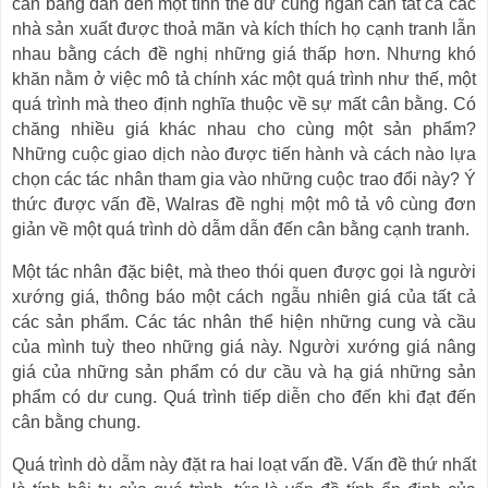
cân bằng dẫn đến một tình thế dư cung ngăn cản tất cả các
nhà sản xuất được thoả mãn và kích thích họ cạnh tranh lẫn
nhau bằng cách đề nghị những giá thấp hơn. Nhưng khó
khăn nằm ở việc mô tả chính xác một quá trình như thế, một
quá trình mà theo định nghĩa thuộc về sự mất cân bằng. Có
chăng nhiều giá khác nhau cho cùng một sản phẩm?
Những cuộc giao dịch nào được tiến hành và cách nào lựa
chọn các tác nhân tham gia vào những cuộc trao đổi này? Ý
thức được vấn đề, Walras đề nghị một mô tả vô cùng đơn
giản về một quá trình dò dẫm dẫn đến cân bằng cạnh tranh.
Một tác nhân đặc biệt, mà theo thói quen được gọi là người
xướng giá, thông báo một cách ngẫu nhiên giá của tất cả
các sản phẩm. Các tác nhân thể hiện những cung và cầu
của mình tuỳ theo những giá này. Người xướng giá nâng
giá của những sản phẩm có dư cầu và hạ giá những sản
phẩm có dư cung. Quá trình tiếp diễn cho đến khi đạt đến
cân bằng chung.
Quá trình dò dẫm này đặt ra hai loạt vấn đề. Vấn đề thứ nhất