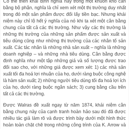
Có thể triển khai định nghĩa này trong một khuôn khổ cân
bằng bộ phận, nghĩa là chỉ xem xét một thị trường duy nhất
trong đó một sản phẩm được đổi lấy tiền bạc. Nhưng khái
niệm này chỉ lộ hết ý nghĩa của nó khi ta xét một cân bằng
chung của tất cả các thị trường. Như vậy các thị trường là
những thị trường của những sản phẩm được sản xuất và
tiêu dùng cũng như những thị trường của các nhân tố sản
xuất. Các tác nhân là những nhà sản xuất
–
nghĩa là những
doanh nghiệp
–
và những nhà tiêu dùng. Cân bằng được
định nghĩa như một tập những giá và số lượng được trao
đổi sao cho, với những giá được xem xét: 1) các nhà sản
xuất tối đa hoá lợi nhuận của họ, dưới ràng buộc công nghệ
là hàm sản xuất; 2) những người tiêu dùng tối đa hoá lợi ích
của họ, dưới ràng buộc ngân sách; 3) cung bằng cầu trên
tất cả các thị trường.
Được Walras đề xuất ngay từ năm 1874, khái niệm cân
bằng chung này của cạnh tranh hoàn hảo sau đó đã được
nhiều tác giả làm rõ và được trình bày dưới một hình thức
hoàn toàn chặt chẽ trong những công trình của K. Arrow và