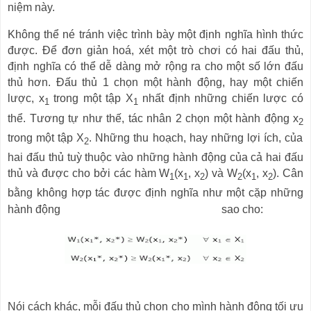
niệm này.
Không thể né tránh việc trình bày một định nghĩa hình thức
được. Để đơn giản hoá, xét một trò chơi có hai đấu thủ,
định nghĩa có thể dễ dàng mở rộng ra cho một số lớn đấu
thủ hơn. Đấu thủ
1
chọn một hành động, hay một chiến
lược,
x
trong một tập
X
nhất định những chiến lược có
1
1
thể. Tương tự như thế, tác nhân
2
chọn một hành động
x
2
trong một tập
X
. Những thu hoạch, hay những lợi ích, của
2
hai đấu thủ tuỳ thuộc vào những hành động của cả hai đấu
thủ và được cho bởi các hàm
W
(x
, x
)
và
W
(x
, x
)
. Cân
1
1
2
2
1
2
bằng không hợp tác được định nghĩa như một cặp những
hành động
sao cho:
Nói cách khác, mỗi đấu thủ chọn cho mình hành động tối ưu