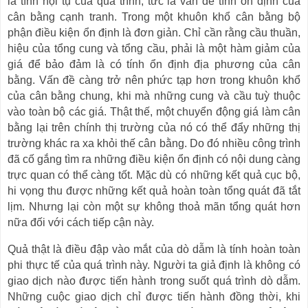
là tính hội tụ của quá trình, tức là vấn đề tính ổn định của
cân bằng cạnh tranh. Trong một khuôn khổ cân bằng bộ
phận điều kiện ổn định là đơn giản. Chỉ cần rằng cầu thuần,
hiệu của tổng cung và tổng cầu, phải là một hàm giảm của
giá để bảo đảm là có tính ổn định địa phương của cân
bằng. Vấn đề càng trở nên phức tạp hơn trong khuôn khổ
của cân bằng chung, khi mà những cung và cầu tuỳ thuộc
vào toàn bộ các giá. Thật thế, một chuyển động giá làm cân
bằng lại trên chính thị trường của nó có thể đẩy những thị
trường khác ra xa khỏi thế cân bằng. Do đó nhiều công trình
đã cố gắng tìm ra những điều kiện ổn định có nội dung càng
trực quan có thể càng tốt. Mặc dù có những kết quả cục bộ,
hi vọng thu được những kết quả hoàn toàn tổng quát đã tắt
lịm. Nhưng lại còn một sự không thoả mãn tổng quát hơn
nữa đối với cách tiếp cận này.
Quả thật là điều đập vào mắt của dò dẫm là tính hoàn toàn
phi thực tế của quá trình này. Người ta giả định là không có
giao dịch nào được tiến hành trong suốt quá trình dò dẫm.
Những cuộc giao dịch chỉ được tiến hành đồng thời, khi