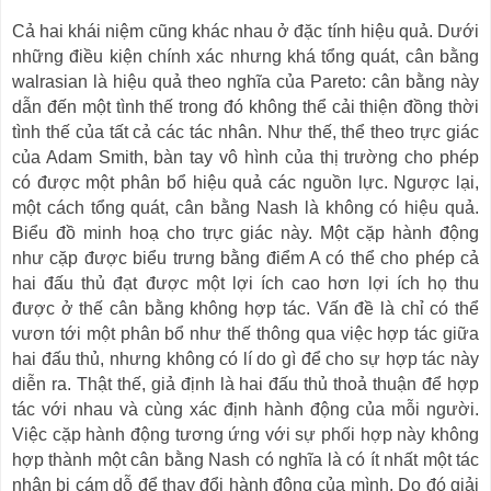
Cả hai khái niệm cũng khác nhau ở đặc tính hiệu quả. Dưới
những điều kiện chính xác nhưng khá tổng quát, cân bằng
walrasian là hiệu quả theo nghĩa của Pareto: cân bằng này
dẫn đến một tình thế trong đó không thể cải thiện đồng thời
tình thế của tất cả các tác nhân. Như thế, thể theo trực giác
của Adam Smith, bàn tay vô hình của thị trường cho phép
có được một phân bổ hiệu quả các nguồn lực. Ngược lại,
một cách tổng quát, cân bằng Nash là không có hiệu quả.
Biểu đồ minh hoạ cho trực giác này. Một cặp hành động
như cặp được biểu trưng bằng điểm
A
có thể cho phép cả
hai đấu thủ đạt được một lợi ích cao hơn lợi ích họ thu
được ở thế cân bằng không hợp tác. Vấn đề là chỉ có thể
vươn tới một phân bổ như thế thông qua việc hợp tác giữa
hai đấu thủ, nhưng không có lí do gì để cho sự hợp tác này
diễn ra. Thật thế, giả định là hai đấu thủ thoả thuận để hợp
tác với nhau và cùng xác định hành động của mỗi người.
Việc cặp hành động tương ứng với sự phối hợp này không
hợp thành một cân bằng Nash có nghĩa là có ít nhất một tác
nhân bị cám dỗ để thay đổi hành động của mình. Do đó giải