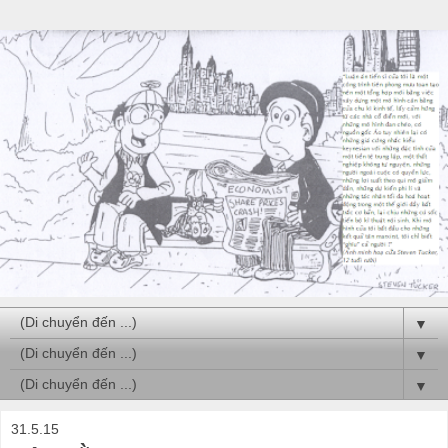
▼
▼
▼
31.5.15