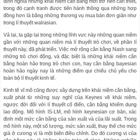
định nghĩa những khái niệm cân bằng mới trở nên cần thiết,
trong đó cạnh tranh được tiến hành thông qua những hợp
đồng hơn là bằng những thương vụ mua bán đơn giản như
trong lí thuyết walrasian.
Vả lại, ta gặp lại trong những lĩnh vực này những quan niệm
gần với những quan niệm mà lí thuyết trò chơi, về phần lí
thuyết này, đã phát triển. Việc mở rộng cân bằng Nash sang
những trò chơi động, và đặc biệt là những khái niệm cân
bằng hoàn hảo trong trò chơi con, hay cân bằng bayesian
hoàn hảo ngày nay là những điểm qui chiếu chủ yếu cho
toàn bộ lí thuyết kinh tế.
Kinh tế vĩ mô cũng được xây dựng trên khái niệm cân bằng,
xuất phát từ những suy nghĩ của Keynes về khái niệm,
ngược đời đối với lí thuyết cổ điển, cân bằng khiếm dụng
lao động. Mô hình IS-LM, mô hình keynesian cơ bản, xác
định một mức cân bằng của sản xuất và của lãi suất. Trong
mô hình này, một số lượng, mức sản xuất, thay thế cho mức
giá ở cương vị là một biến điều chỉnh. Do đó cương vị của