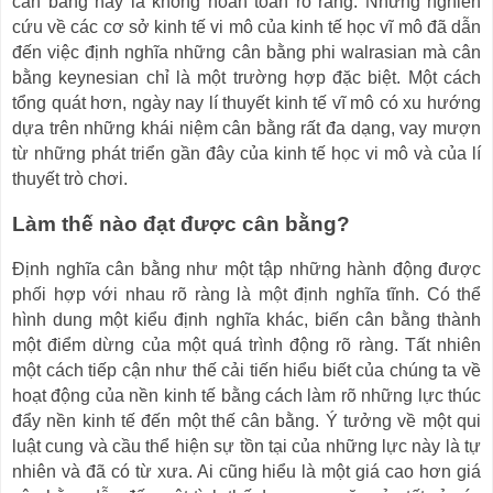
cân bằng này là không hoàn toàn rõ ràng. Những nghiên
cứu về các cơ sở kinh tế vi mô của kinh tế học vĩ mô đã dẫn
đến việc định nghĩa những cân bằng phi walrasian mà cân
bằng keynesian chỉ là một trường hợp đặc biệt. Một cách
tổng quát hơn, ngày nay lí thuyết kinh tế vĩ mô có xu hướng
dựa trên những khái niệm cân bằng rất đa dạng, vay mượn
từ những phát triển gần đây của kinh tế học vi mô và của lí
thuyết trò chơi.
Làm thế nào đạt được cân bằng?
Định nghĩa cân bằng như một tập những hành động được
phối hợp với nhau rõ ràng là một định nghĩa tĩnh. Có thể
hình dung một kiểu định nghĩa khác, biến cân bằng thành
một điểm dừng của một quá trình động rõ ràng. Tất nhiên
một cách tiếp cận như thế cải tiến hiểu biết của chúng ta về
hoạt động của nền kinh tế bằng cách làm rõ những lực thúc
đẩy nền kinh tế đến một thế cân bằng. Ý tưởng về một qui
luật cung và cầu thể hiện sự tồn tại của những lực này là tự
nhiên và đã có từ xưa. Ai cũng hiểu là một giá cao hơn giá