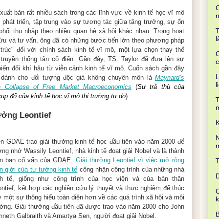
C
xuất bản rất nhiều sách trong các lĩnh vực về kinh tế học vĩ mô
 phát triển, tập trung vào sự tương tác giữa tăng trưởng, sự ổn
T
phối thu nhập theo nhiều quan hệ xã hội khác nhau. Trong hoạt
l
ứu và tư vấn, ông đã có những bước tiến lớn theo phương pháp
 trúc" đối với chính sách kinh tế vĩ mô, một lựa chọn thay thế
C
 truyền thống tân cổ điển. Gần đây, TS. Taylor đã đưa lên sự
c
biến đổi khí hậu từ viễn cảnh kinh tế vĩ mô. Cuốn sách gần đây
L
 dành cho đối tượng độc giả không chuyên môn là
Maynard’s
l
 Collapse of Free Market Macroeconomics
(
Sự trả thù của
p đổ của kinh tế học vĩ mô thị trường tự do
).
T
ưởng Leontief
K
N
ện GDAE trao giải thưởng kinh tế học đầu tiên vào năm 2000 để
m
ng nhớ Wassily Leontief, nhà kinh tế đoạt giải Nobel và là thành
ên ban cố vấn của GDAE
.
Giải thưởng Leontief vì việc mở rộng
n giới của tư tưởng kinh tế
công nhận công trình của những nhà
D
nh tế, giống như công trình của học viện và của bản thân
ontief, kết hợp các nghiên cứu lý thuyết và thực nghiệm để thúc
C
 một sự thông hiểu toàn diện hơn về các quá trình xã hội và môi
ường. Giải thưởng đầu tiên đã được trao vào năm 2000 cho John
B
nneth Galbraith và Amartya Sen, người đoạt giải Nobel.