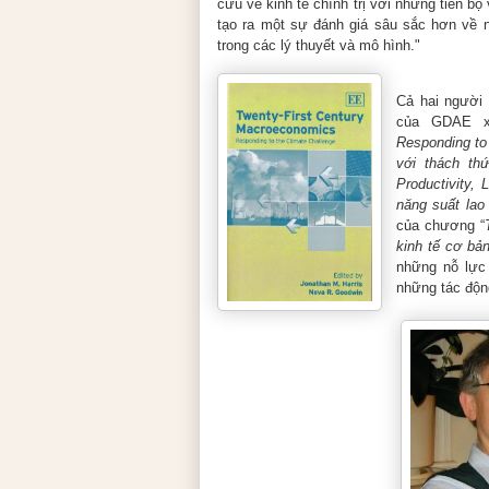
cứu về kinh tế chính trị với những tiến bộ
tạo ra một sự đánh giá sâu sắc hơn về 
trong các lý thuyết và mô hình."
Cả hai người 
của GDAE 
Responding to
với thách th
Productivity, 
năng suất lao
của chương “
kinh tế cơ bả
những nỗ lực
những tác động