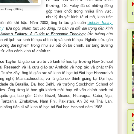
thường, TS. Foley đã có những đóng
an Foley (1942-)
góp then chốt trong nhiều lĩnh vực,
C
như lý thuyết kinh tế vi mô, kinh trắc
 biến đổi khí hậu. Năm 2003, ông là tác giả cuốn
Unholy Trinity:
my
(
Ba ngôi phàm tục: lao động, tư bản và đất đai trong nền kinh
n
Adam's Fallacy: A Guide to Economic Theology
(
Ảo tưởng của
àn về lịch sử kinh tế học chính trị và kinh tế học. Nghiên cứu gần
ương đại nghiêm trọng như sự bất ổn tài chính, sự tăng trưởng
ừ viễn cảnh kinh tế chính trị.
ce Taylor
là giáo sư ưu tú về kinh tế học tại trường New School
ial Research và là cựu giáo sư Arnhold về hợp tác và phát triển
 Trước đây, ông là giáo sư về kinh tế học tại Đại học Harvard và
ng nghệ Massachusetts, và là giáo sư thỉnh giảng tại Đại học
idade da Brasilia, Đại học Delhi, và trường Stockholm School of
cs. Ông từng là học giả khách mời hay cố vấn chính sách tại
quốc gia, bao gồm Chile, Brazil, Mexico, Nicaragua, Cuba, Nga,
 Tanzania, Zimbabwe, Nam Phi, Pakistan, Ấn Độ và Thái Lan.
 bằng tiến sĩ về kinh tế học tại Đại học Harvard năm 1968.
K
C
b