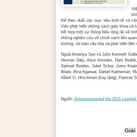
Vi
kh
thể theo đuổi các mục tiêu kinh tế và c
Viện phát triển những sách giáo khoa và t
kết hợp một sự thông hiểu rộng rãi về tín
những nghiên cứu về chính sách liên quan đ
trường, và toàn cầu hóa và phát triển bền
Ngoài Amartya Sen và John Kenneth Galbra
Herman Daly, Alice Amsden, Dani Rodrik
Samuel Bowles, Juliet Schor, Jomo Kwa
Wade, Bina Agarwal, Daniel Kahneman, Mar
Albert O. Hirschman (truy tặng), Frances 
Nguồn:
Announcementof the 2015 Leontief
Giải