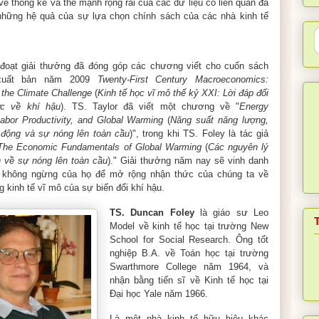
 về thống kê và thế mạnh rộng rãi của các dữ liệu có liên quan đã
những hệ quả của sự lựa chọn chính sách của các nhà kinh tế
đoạt giải thưởng đã đóng góp các chương viết cho cuốn sách
xuất bản năm 2009
Twenty-First Century Macroeconomics:
 the Climate Challenge
(
Kinh tế học vĩ mô thế kỷ XXI: Lời đáp đối
ức về khí hậu
). TS. Taylor đã viết một chương về "
Energy
Labor Productivity, and Global Warming
(
Năng suất năng lượng,
 động và sự nóng lên toàn cầu
)", trong khi TS. Foley là tác giả
The Economic Fundamentals of Global Warming
(
Các nguyên lý
n về sự nóng lên toàn cầu
)." Giải thưởng năm nay sẽ vinh danh
 không ngừng của họ để mở rộng nhận thức của chúng ta về
 kinh tế vĩ mô của sự biến đổi khí hậu.
TS. Duncan Foley
là giáo sư Leo
Model về kinh tế học tại trường New
School for Social Research. Ông tốt
nghiệp B.A. về Toán học tại trường
Swarthmore College năm 1964, và
nhận bằng tiến sĩ về Kinh tế học tại
Đại học Yale năm 1966.
Là một nhà kinh tế hữu hiệu khác