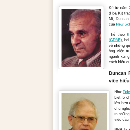
Kể từ năm 2
(Hoa Kì) trao
Mĩ, Duncan 
của
New Sch
Thể theo
t
(GDAE)
, ha
về những qua
ông Viện tr
ngành xứng
cách biểu d
Duncan F
Wassily Leontief (1906-1999)
việc hiể
Như
Fol
biết rõ c
lớn hơn c
chủ nghĩa
ra những 
việc cầu 
Nhất là 