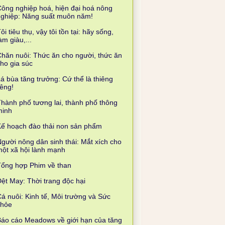
ông nghiệp hoá, hiện đại hoá nông
nghiệp: Năng suất muôn năm!
ôi tiêu thụ, vậy tôi tồn tại: hãy sống,
àm giàu,...
hăn nuôi: Thức ăn cho người, thức ăn
ho gia súc
á bùa tăng trưởng: Cứ thể là thiêng
iêng!
hành phố tương lai, thành phố thông
minh
ế hoạch đào thải non sản phẩm
gười nông dân sinh thái: Mắt xích cho
ột xã hội lành mạnh
Tổng hợp Phim về than
ệt May: Thời trang độc hại
á nuôi: Kinh tế, Môi trường và Sức
khỏe
áo cáo Meadows về giới hạn của tăng