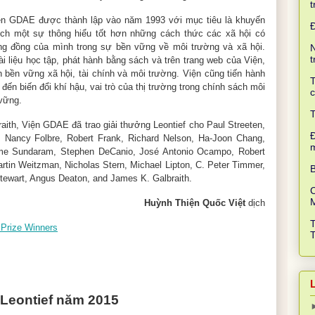
t
ện GDAE được thành lập vào năm 1993 với mục tiêu là khuyến
ích một sự thông hiểu tốt hơn những cách thức các xã hội có
ộng đồng của mình trong sự bền vững về môi trường và xã hội.
N
t
ài liệu học tập, phát hành bằng sách và trên trang web của Viện,
h bền vững xã hội, tài chính và môi trường. Viện cũng tiến hành
T
ến biến đổi khí hậu, vai trò của thị trường trong chính sách môi
c
 vững.
T
ith, Viện GDAE đã trao giải thưởng Leontief cho Paul Streeten,
Đ
, Nancy Folbre, Robert Frank, Richard Nelson, Ha-Joon Chang,
me Sundaram, Stephen DeCanio, José Antonio Ocampo, Robert
tin Weitzman, Nicholas Stern, Michael Lipton, C. Peter Timmer,
B
Stewart, Angus Deaton, and James K. Galbraith.
C
Huỳnh Thiện Quốc Việt
dịch
 Prize Winners
 Leontief năm 2015