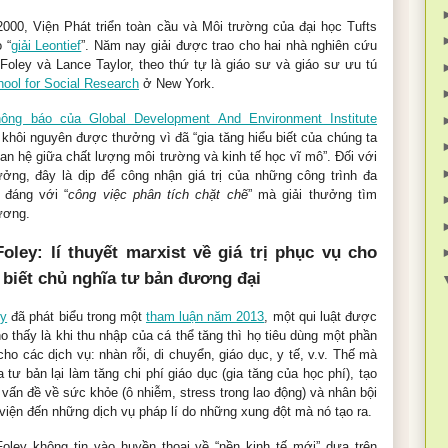
000, Viện Phát triển toàn cầu và Môi trường của đại học Tufts
 “
giải Leontief
”. Năm nay giải được trao cho hai nhà nghiên cứu
Foley và Lance Taylor, theo thứ tự là giáo sư và giáo sư ưu tú
ool for Social Research
ở New York.
hông báo của Global Development And Environment Institute
i khôi nguyên được thưởng vì đã “gia tăng hiểu biết của chúng ta
n hệ giữa chất lượng môi trường và kinh tế học vĩ mô”. Đối với
ưởng, đây là dịp để công nhận giá trị của những công trình đa
 đáng với “
công việc phân tích chặt chẽ
” mà giải thưởng tìm
ương.
oley: lí thuyết marxist về giá trị phục vụ cho
u biết chủ nghĩa tư bản đương đại
ey
đã phát biểu trong một
tham luận năm 2013
, một qui luật được
ho thấy là khi thu nhập của cá thể tăng thì họ tiêu dùng một phần
ho các dịch vụ: nhàn rỗi, di chuyển, giáo dục, y tế, v.v. Thế mà
 tư bản lại làm tăng chi phí giáo dục (gia tăng của học phí), tạo
vấn đề về sức khỏe (ô nhiễm, stress trong lao động) và nhân bội
viện đến những dịch vụ pháp lí do những xung đột mà nó tạo ra.
Foley không tin vào huyền thoại về “nền kinh tế mới” dựa trên