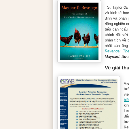
TS. Taylor đã 
và kinh tế học
định và phân 
động nghiên c
tiếp cận "cấu
chính đối với
phân tích về 
nhất của ông
Revenge: The
Maynard: Sự sụ
Về giải th
Vi
tưở
vi
biê
ki
Le
đẩy
tr
Ke