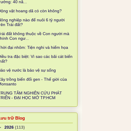
rưởng: 40 nă...
Động vật hoang dã có còn không?
ông nghiệp nào để nuôi 6 tỷ người
rên Trái đất?
rái đất không thuộc về Con người mà
hính Con ngư...
hời đại nhôm: Tiện nghi và hiểm họa
iều tra đặc biệt: Vì sao các bãi cát biến
mất?
ảo vệ nước là bảo vệ sự sống
ây trồng biến đổi gen - Thế giới của
Monsanto
TRUNG TÂM NGHIÊN CỨU PHÁT
TRIỂN - ĐẠI HỌC MỞ TP.HCM
Lưu trữ Blog
►
2026
(113)