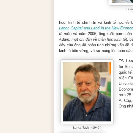
Dunc
học, kinh tế chính trị và kinh tế học về
Labor, Capital and Land in the New Econo
tế mới
) và năm 2006, ông xuất bản cuố
Ađam: một chỉ dẫn về thần học kinh tế
), b
đây của ông đã phân tích những vấn đề đ
kinh tế bền vững, và sự nóng lên toàn cầu t
TS. Lan
for Soc
quốc tế.
Viện Cô
Univers
Economi
hơn 25 
Ai Cập,
Ông nhận
Lance Taylor (1940-)