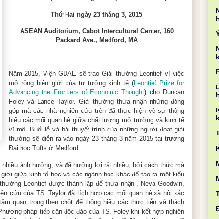
Thứ Hai ngày 23 tháng 3, 2015
ASEAN Auditorium, Cabot Intercultural Center, 160
Packard Ave., Medford, MA
k
Năm 2015, Viện GDAE sẽ trao Giải thưởng Leontief vì việc
mở rộng biên giới của tư tưởng kinh tế (
Leontief Prize for
L
Advancing the Frontiers of Economic Thought
)
cho Duncan
Foley và Lance Taylor. Giải thưởng thừa nhận những đóng
góp mà các nhà nghiên cứu trên đã thực hiện về sự thông
k
hiểu các mối quan hệ giữa chất lượng môi trường và kinh tế
vĩ mô. Buổi lễ và bài thuyết trình của những người đoạt giải
thưởng sẽ diễn ra vào ngày 23 tháng 3 năm 2015 tại trường
Đại học Tufts ở Medford.
M
ịu nhiều ảnh hưởng, và đã hưởng lợi rất nhiều, bởi cách thức mà
 giới giữa kinh tế học và các ngành học khác để tạo ra một kiểu
i thưởng Leontief được thành lập để thừa nhận”, Neva Goodwin,
ên cứu của TS. Taylor đã tích hợp các mối quan hệ xã hội xác
tầm quan trọng then chốt để thông hiểu các thực tiễn và thách
. Phương pháp tiếp cận độc đáo của TS. Foley khi kết hợp nghiên