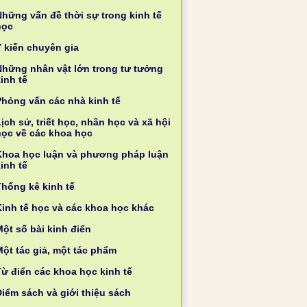
Những vấn đề thời sự trong kinh tế
học
Ý kiến chuyên gia
Những nhân vật lớn trong tư tưởng
inh tế
Phỏng vấn các nhà kinh tế
ịch sử, triết học, nhân học và xã hội
học về các khoa học
Khoa học luận và phương pháp luận
inh tế
Thống kê kinh tế
Kinh tế học và các khoa học khác
ột số bài kinh điển
Một tác giả, một tác phẩm
Từ điển các khoa học kinh tế
Điểm sách và giới thiệu sách