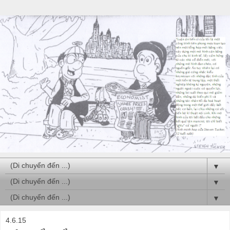
▼
▼
▼
4.6.15