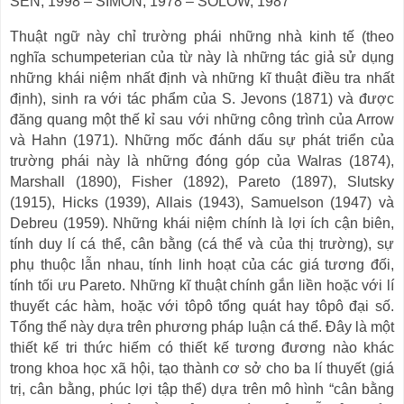
SEN, 1998
–
SIMON, 1978
–
SOLOW, 1987
Thuật ngữ này chỉ trường phái những nhà kinh tế (theo
nghĩa schumpeterian của từ này là những tác giả sử dụng
những khái niệm nhất định và những kĩ thuật điều tra nhất
định), sinh ra với tác phẩm của S. Jevons (1871) và được
đăng quang một thế kỉ sau với những công trình của Arrow
và Hahn (1971). Những mốc đánh dấu sự phát triển của
trường phái này là những đóng góp của Walras (1874),
Marshall (1890), Fisher (1892), Pareto (1897), Slutsky
(1915), Hicks (1939), Allais (1943), Samuelson (1947) và
Debreu (1959). Những khái niệm chính là lợi ích cận biên,
tính duy lí cá thể, cân bằng (cá thể và của thị trường), sự
phụ thuộc lẫn nhau, tính linh hoạt của các giá tương đối,
tính tối ưu Pareto. Những kĩ thuật chính gắn liền hoặc với lí
thuyết các hàm, hoặc với tôpô tổng quát hay tôpô đại số.
Tổng thể này dựa trên phương pháp luận cá thể. Đây là một
thiết kế tri thức hiếm có thiết kế tương đương nào khác
trong khoa học xã hội, tạo thành cơ sở cho ba lí thuyết (giá
trị, cân bằng, phúc lợi tập thể) dựa trên mô hình
“
cân bằng