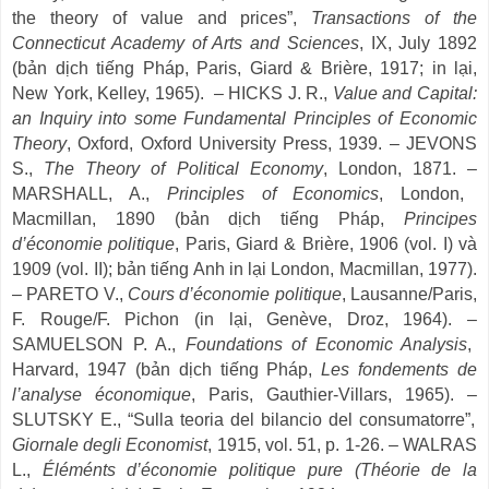
the theory of value and prices
”
,
Transactions of the
Connecticut Academy of Arts and Sciences
, IX, July 1892
(bản dịch tiếng Pháp, Paris, Giard & Brière, 1917; in lại,
New York, Kelley, 1965).
–
HICKS J. R.,
Value and Capital:
an Inquiry into some Fundamental Principles of Economic
Theory
, Oxford, Oxford University Press, 1939.
–
JEVONS
S.,
The Theory of Political Economy
, London, 1871.
–
MARSHALL, A.,
Principles of Economics
, London,
Macmillan, 1890 (bản dịch tiếng Pháp,
Principes
d
’
économie politique
, Paris, Giard & Brière, 1906 (vol.
I) và
1909 (vol. II); bản tiếng Anh in lại London, Macmillan, 1977).
–
PARETO V.,
Cours d
’
économie politique
, Lausanne/Paris,
F. Rouge/F. Pichon (in lại, Genève, Droz, 1964).
–
SAMUELSON P. A.,
Foundations of Economic Analysis
,
Harvard, 1947 (bản dịch tiếng Pháp,
Les fondements de
l
’
analyse économique
, Paris, Gauthier-Villars, 1965).
–
SLUTSKY E.,
“
Sulla teoria del bilancio del consumatorre
”
,
Giornale degli Economist
, 1915, vol. 51, p. 1-26.
–
WALRAS
L.,
Éléménts d
’
économie politique pure (Théorie de la