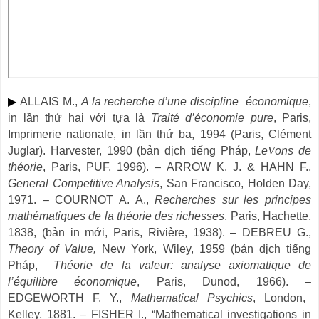
▶
ALLAIS M.,
A la recherche d
’
une discipline
économique
,
in lần thứ hai với tựa là
Traité d
’
économie pure
, Paris,
Imprimerie nationale, in lần thứ ba, 1994 (Paris, Clément
Juglar). Harvester, 1990 (bản dịch tiếng Pháp,
Le
V
ons de
théorie
, Paris, PUF, 1996).
–
ARROW K. J. & HAHN F.,
General Competitive Analysis
, San Francisco, Holden Day,
1971.
–
COURNOT A. A.,
Recherches sur les principes
mathématiques de la théorie des richesses
, Paris, Hachette,
1838, (bản in mới, Paris, Rivière, 1938).
–
DEBREU G.,
Theory of Value,
New York, Wiley, 1959 (bản dịch tiếng
Pháp,
Théorie de la valeur: analyse axiomatique de
l
’
équilibre économique
, Paris, Dunod, 1966).
–
EDGEWORTH F. Y.,
Mathematical Psychics
, London,
Kelley, 1881.
–
FISHER I.,
“
Mathematical investigations in