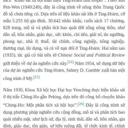
sách “Khảo sát xã hội toàn diện Ting-Hsien tỉnh Hopei”. Theo Sun
Pen-Wen (1949:249), đây là công trình về nông thôn Trung Quốc
đồ sộ chưa từng có. Dựa trên số liệu khảo sát lớn ở Ting-Hsien, cỡ
mẫu 5.255 hộ gia đình, 30.642 nhân khẩu, cuốn sách 17 chương,
828 trang, mô tả và phân tích bao quát đời sống nông thôn, như
dân số, hôn nhân, giáo dục, sức khỏe, chi tiêu, giải trí, tín ngưỡng,
phong tục, nhà ở, thuế, tài chính, công nghiệp, nông nghiệp,
thương mại, tín dụng, và cả về nạn đói ở Ting-Hsien. Hai năm sau
(1935), tác giả có bài trên tờ
Chinese Social and Political Review
[24]
giới thiệu về dự án nghiên cứu này.
Năm 1954, sử dụng dữ liệu
của dự án nghiên cứu Ting-Hsien, Sidney D. Gamble xuất bản một
[25]
công trình ở Mỹ.
Năm 1930, Khoa Xã hội học Đại học Yenching thực hiện khảo sát
ở thị trấn Ching-Ho gần Peking, dựa trên đó công bố chuyên khảo
[26]
“Ching-Ho: Một phân tích xã hội học”.
Đây là công trình sử
dụng phương pháp nghiên cứu cộng đồng, mô tả và phân tích bao
quát nhiều mặt, như lịch sử, địa lý, sinh thái, dân số, hôn nhân, gia
đình, giáo dục, tôn giáo, sở hữu ruộng đất, tổ chức kinh tế, chính