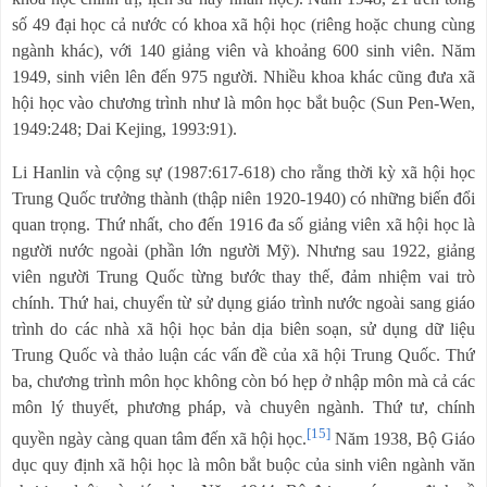
số 49 đại học cả nước có khoa xã hội học (riêng hoặc chung cùng
ngành khác), với 140 giảng viên và khoảng 600 sinh viên. Năm
1949, sinh viên lên đến 975 người. Nhiều khoa khác cũng đưa xã
hội học vào chương trình như là môn học bắt buộc (Sun Pen-Wen,
1949:248; Dai Kejing, 1993:91).
Li Hanlin và cộng sự (1987:617-618) cho rằng thời kỳ xã hội học
Trung Quốc trưởng thành (thập niên 1920-1940) có những biến đổi
quan trọng. Thứ nhất, cho đến 1916 đa số giảng viên xã hội học là
người nước ngoài (phần lớn người Mỹ). Nhưng sau 1922, giảng
viên người Trung Quốc từng bước thay thế, đảm nhiệm vai trò
chính. Thứ hai, chuyển từ sử dụng giáo trình nước ngoài sang giáo
trình do các nhà xã hội học bản dịa biên soạn, sử dụng dữ liệu
Trung Quốc và thảo luận các vấn đề của xã hội Trung Quốc. Thứ
ba, chương trình môn học không còn bó hẹp ở nhập môn mà cả các
môn lý thuyết, phương pháp, và chuyên ngành. Thứ tư, chính
[15]
quyền ngày càng quan tâm đến xã hội học.
Năm 1938, Bộ Giáo
dục quy định xã hội học là môn bắt buộc của sinh viên ngành văn