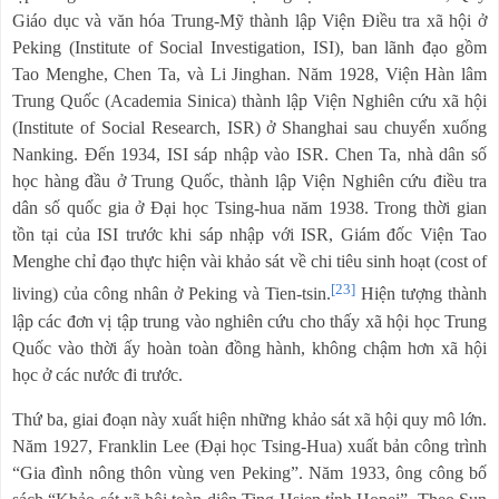
Giáo dục và văn hóa Trung-Mỹ thành lập Viện Điều tra xã hội ở
Peking (Institute of Social Investigation, ISI), ban lãnh đạo gồm
Tao Menghe, Chen Ta, và Li Jinghan. Năm 1928, Viện Hàn lâm
Trung Quốc (Academia Sinica) thành lập Viện Nghiên cứu xã hội
(Institute of Social Research, ISR) ở Shanghai sau chuyển xuống
Nanking. Đến 1934, ISI sáp nhập vào ISR. Chen Ta, nhà dân số
học hàng đầu ở Trung Quốc, thành lập Viện Nghiên cứu điều tra
dân số quốc gia ở Đại học Tsing-hua năm 1938. Trong thời gian
tồn tại của ISI trước khi sáp nhập với ISR, Giám đốc Viện Tao
Menghe chỉ đạo thực hiện vài khảo sát về chi tiêu sinh hoạt (cost of
[23]
living) của công nhân ở Peking và Tien-tsin.
Hiện tượng thành
lập các đơn vị tập trung vào nghiên cứu cho thấy xã hội học Trung
Quốc vào thời ấy hoàn toàn đồng hành, không chậm hơn xã hội
học ở các nước đi trước.
Thứ ba, giai đoạn này xuất hiện những khảo sát xã hội quy mô lớn.
Năm 1927, Franklin Lee (Đại học Tsing-Hua) xuất bản công trình
“Gia đình nông thôn vùng ven Peking”. Năm 1933, ông công bố