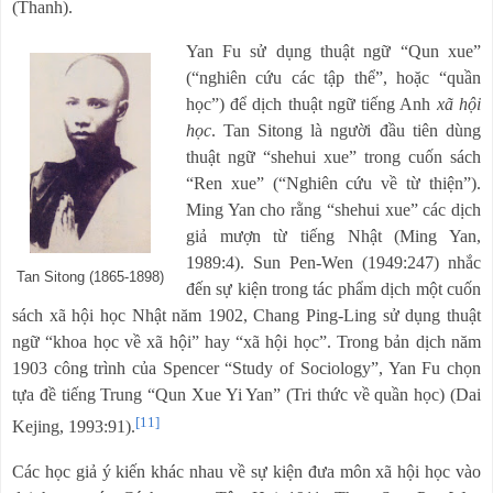
(Thanh).
Yan Fu sử dụng thuật ngữ “Qun xue”
(“nghiên cứu các tập thể”, hoặc “quần
học”) để dịch thuật ngữ tiếng Anh
xã hội
học
. Tan Sitong là người đầu tiên dùng
thuật ngữ “shehui xue” trong cuốn sách
“Ren xue” (“Nghiên cứu về từ thiện”).
Ming Yan cho rằng “shehui xue” các dịch
giả mượn từ tiếng Nhật (Ming Yan,
1989:4). Sun Pen-Wen (1949:247) nhắc
Tan Sitong (1865-1898)
đến sự kiện trong tác phẩm dịch một cuốn
sách xã hội học Nhật năm 1902, Chang Ping-Ling sử dụng thuật
ngữ “khoa học về xã hội” hay “xã hội học”. Trong bản dịch năm
1903 công trình của Spencer “Study of Sociology”, Yan Fu chọn
tựa đề tiếng Trung “Qun Xue Yi Yan” (Tri thức về quần học) (Dai
[11]
Kejing, 1993:91).
Các học giả ý kiến khác nhau về sự kiện đưa môn xã hội học vào