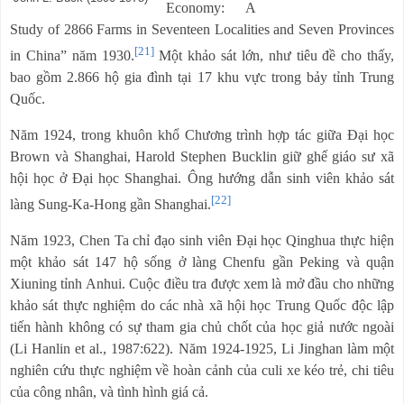
Economy: A
Study of 2866 Farms in Seventeen Localities and Seven Provinces
[21]
in China” năm 1930.
Một khảo sát lớn, như tiêu đề cho thấy,
bao gồm 2.866 hộ gia đình tại 17 khu vực trong bảy tỉnh Trung
Quốc.
Năm 1924, trong khuôn khổ Chương trình hợp tác giữa Đại học
Brown và Shanghai, Harold Stephen Bucklin giữ ghế giáo sư xã
hội học ở Đại học Shanghai. Ông hướng dẫn sinh viên khảo sát
[22]
làng Sung-Ka-Hong gần Shanghai.
Năm 1923, Chen Ta chỉ đạo sinh viên Đại học Qinghua thực hiện
một khảo sát 147 hộ sống ở làng Chenfu gần Peking và quận
Xiuning tỉnh Anhui. Cuộc điều tra được xem là mở đầu cho những
khảo sát thực nghiệm do các nhà xã hội học Trung Quốc độc lập
tiến hành không có sự tham gia chủ chốt của học giả nước ngoài
(Li Hanlin et al., 1987:622). Năm 1924-1925, Li Jinghan làm một
nghiên cứu thực nghiệm về hoàn cảnh của culi xe kéo trẻ, chi tiêu
của công nhân, và tình hình giá cả.