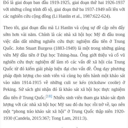
Đó là giai đoạn ban đầu 1919-1925, giai đoạn thứ hai 1926-1937
với những công trình đồ sộ, giai đoạn thứ ba 1937-1949 nổi lên với
các nghiên cứu cộng đồng (Li Hanlin et al., 1987:622-624).
Theo tôi, giai đoạn đầu mà Li Hanlin và cộng sự đề cập nên đẩy
sớm hơn vài năm. Chính là các nhà xã hội học Mỹ đi đầu trong
việc dẫn dắt những nghiên cứu thực nghiệm đầu tiên ở Trung
Quốc. John Stuart Burgess (1883-1949) là một trong những giảng
viên Mỹ đầu tiên ở Đại học Tshing-hua. Ông giới thiệu và cổ vũ
nghiên cứu thực nghiệm để làm rõ các vấn đề xã hội của Trung
Quốc từ đó kiếm giải pháp hiện đại cho vấn đề. Ông dạy phương
pháp định lượng cho sinh viên và cùng họ tiến hành một khảo sát
vào năm 1914-1915 về những culi xe kéo (rickshaw coolie) ở
Peking. Sử sách ghi nhận đó là khảo sát xã hội học thực nghiệm
[18]
đầu tiên ở Trung Quốc.
Nhiều sinh viên tham gia khảo sát định
lượng với các nhà xã hội học Mỹ sau đó du học rồi trở về, tạo nên
một “phong trào khảo sát xã hội” ở Trung Quốc thập niên 1920-
1930 (Candela, 2015:367; Tong Lam, 2011:3).