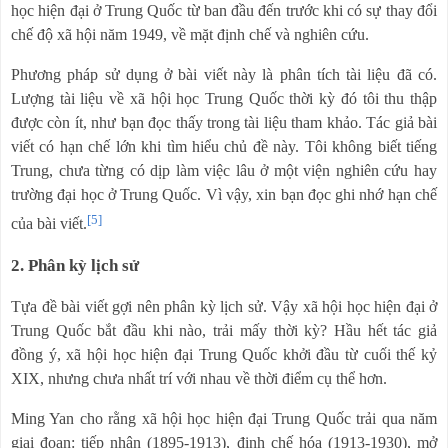
học hiện đại ở Trung Quốc từ ban đầu đến trước khi có sự thay đổi
chế độ xã hội năm 1949, về mặt định chế và nghiên cứu.
Phương pháp sử dụng ở bài viết này là phân tích tài liệu đã có.
Lượng tài liệu về xã hội học Trung Quốc thời kỳ đó tôi thu thập
được còn ít, như bạn đọc thấy trong tài liệu tham khảo. Tác giả bài
viết có hạn chế lớn khi tìm hiểu chủ đề này. Tôi không biết tiếng
Trung, chưa từng có dịp làm việc lâu ở một viện nghiên cứu hay
trường đại học ở Trung Quốc. Vì vậy, xin bạn đọc ghi nhớ hạn chế
[5]
của bài viết.
2. Phân kỳ lịch sử
Tựa đề bài viết gợi nên phân kỳ lịch sử. Vậy xã hội học hiện đại ở
Trung Quốc bắt đầu khi nào, trải mấy thời kỳ? Hầu hết tác giả
đồng ý, xã hội học hiện đại Trung Quốc khởi đầu từ cuối thế kỷ
XIX, nhưng chưa nhất trí với nhau về thời điểm cụ thể hơn.
Ming Yan cho rằng xã hội học hiện đại Trung Quốc trải qua năm
giai đoạn: tiếp nhận (1895-1913), định chế hóa (1913-1930), mở