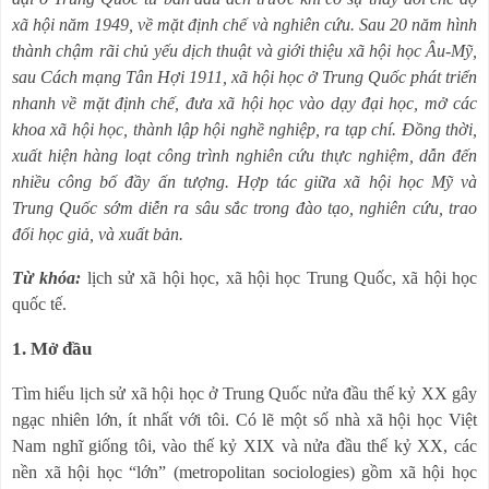
xã hội năm 1949, về mặt định chế và nghiên cứu. Sau 20 năm hình
thành chậm rãi chủ yếu dịch thuật và giới thiệu xã hội học Âu-Mỹ,
sau Cách mạng Tân Hợi 1911, xã hội học ở Trung Quốc phát triển
nhanh về mặt định chế, đưa xã hội học vào dạy đại học, mở các
khoa xã hội học, thành lập hội nghề nghiệp, ra tạp chí. Đồng thời,
xuất hiện hàng loạt công trình nghiên cứu thực nghiệm, dẫn đến
nhiều công bố đầy ấn tượng. Hợp tác giữa xã hội học Mỹ và
Trung Quốc sớm diễn ra sâu sắc trong đào tạo, nghiên cứu, trao
đổi học giả, và xuất bản.
Từ khóa:
lịch sử xã hội học, xã hội học Trung Quốc, xã hội học
quốc tế.
1. Mở đầu
Tìm hiểu lịch sử xã hội học ở Trung Quốc nửa đầu thế kỷ XX gây
ngạc nhiên lớn, ít nhất với tôi. Có lẽ một số nhà xã hội học Việt
Nam nghĩ giống tôi, vào thế kỷ XIX và nửa đầu thế kỷ XX, các
nền xã hội học “lớn” (metropolitan sociologies) gồm xã hội học