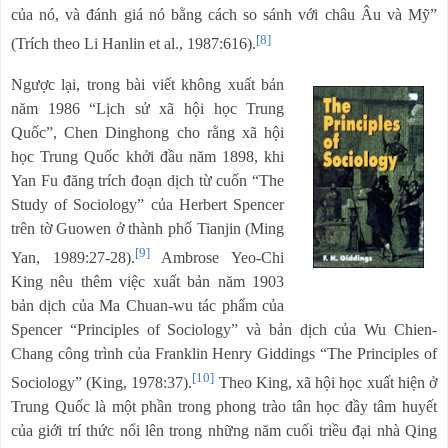
của nó, và đánh giá nó bằng cách so sánh với châu Âu và Mỹ”
[8]
(Trích theo Li Hanlin et al., 1987:616).
Ngược lại, trong bài viết không xuất bản
năm 1986 “Lịch sử xã hội học Trung
Quốc”, Chen Dinghong cho rằng xã hội
học Trung Quốc khởi đầu năm 1898, khi
Yan Fu đăng trích đoạn dịch từ cuốn “The
Study of Sociology” của Herbert Spencer
trên tờ Guowen ở thành phố Tianjin (Ming
[9]
Yan, 1989:27-28).
Ambrose Yeo-Chi
King nêu thêm việc xuất bản năm 1903
bản dịch của Ma Chuan-wu tác phẩm của
Spencer “Principles of Sociology” và bản dịch của Wu Chien-
Chang công trình của Franklin Henry Giddings “The Principles of
[10]
Sociology” (King, 1978:37).
Theo King, xã hội học xuất hiện ở
Trung Quốc là một phần trong phong trào tân học đầy tâm huyết
của giới trí thức nổi lên trong những năm cuối triều đại nhà Qing