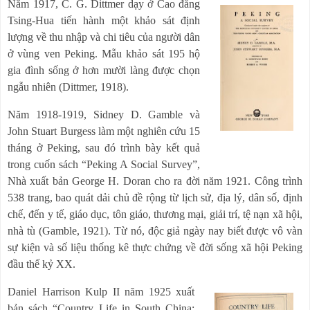
Năm 1917, C. G. Dittmer dạy ở Cao đẳng
Tsing-Hua tiến hành một khảo sát định
lượng về thu nhập và chi tiêu của người dân
ở vùng ven Peking. Mẫu khảo sát 195 hộ
gia đình sống ở hơn mười làng được chọn
ngẫu nhiên (Dittmer, 1918).
Năm 1918-1919, Sidney D. Gamble và
John Stuart Burgess làm một nghiên cứu 15
tháng ở Peking, sau đó trình bày kết quả
trong cuốn sách “Peking A Social Survey”,
Nhà xuất bản George H. Doran cho ra đời năm 1921. Công trình
538 trang, bao quát dải chủ đề rộng từ lịch sử, địa lý, dân số, định
chế, đến y tế, giáo dục, tôn giáo, thương mại, giải trí, tệ nạn xã hội,
nhà tù (Gamble, 1921). Từ nó, độc giả ngày nay biết được vô vàn
sự kiện và số liệu thống kê thực chứng về đời sống xã hội Peking
đầu thế kỷ XX.
Daniel Harrison Kulp II năm 1925 xuất
bản sách “Country Life in South China: