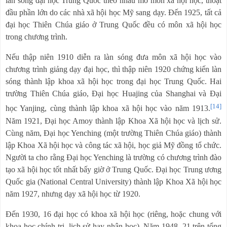
làn sóng đại học Trung Quốc theo nhau mở môn xã hội học, thoạt
đầu phần lớn do các nhà xã hội học Mỹ sang dạy. Đến 1925, tất cả
đại học Thiên Chúa giáo ở Trung Quốc đều có môn xã hội học
trong chương trình.
Nếu thập niên 1910 diễn ra làn sóng đưa môn xã hội học vào
chương trình giảng dạy đại học, thì thập niên 1920 chứng kiến làn
sóng thành lập khoa xã hội học trong đại học Trung Quốc. Hai
trường Thiên Chúa giáo, Đại học Huajing của Shanghai và Đại
[14]
học Yanjing, cùng thành lập khoa xã hội học vào năm 1913.
Năm 1921, Đại học Amoy thành lập Khoa Xã hội học và lịch sử.
Cùng năm, Đại học Yenching (một trường Thiên Chúa giáo) thành
lập Khoa Xã hội học và công tác xã hội, học giả Mỹ đồng tổ chức.
Người ta cho rằng Đại học Yenching là trường có chương trình đào
tạo xã hội học tốt nhất bấy giờ ở Trung Quốc. Đại học Trung ương
Quốc gia (National Central University) thành lập Khoa Xã hội học
năm 1927, nhưng dạy xã hội học từ 1920.
Đến 1930, 16 đại học có khoa xã hội học (riêng, hoặc chung với
khoa học chính trị, lịch sử hay nhân học). Năm 1948, 21 trên tổng