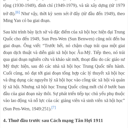
rộng (1930-1949), đình chỉ (1949-1979), và tái xây dựng (từ 1979
[6]
trở đi).
Như vậy, thời kỳ xem xét ở đây (từ đầu đến 1949), theo
Ming Yan có ba giai đoạn.
Sau khi trình bày lịch sử và đặc điểm của xã hội học hiện đại Trung
Quốc cho đến 1949, Sun Pen-Wen (Sun Benwen) cũng nói đến ba
giai đoạn. Ông viết: “Trước hết, nó chậm chạp trải qua một giai
đoạn dịch thuật và diễn giải xã hội học Âu-Mỹ. Tiếp theo, nó trải
qua giai đoạn nghiên cứu và khảo sát mới, thoạt đầu do các giáo sư
Mỹ thực hiện, sau đó các nhà xã hội học Trung Quốc tiến hành.
Cuối cùng, nó đạt tới giai đoạn tổng hợp các lý thuyết xã hội học
và ứng dụng các nguyên lý xã hội học vào công tác xã hội và quản
lý xã hội. Nhưng xã hội học Trung Quốc cũng mới chỉ ở bước ban
đầu của giai đoạn này thôi. Sự phát triển tiếp tục chủ yếu phụ thuộc
vào lao động và nỗ lực của các giảng viên và sinh viên xã hội học”
[7]
(Sun Pen-Wen, 1949:251).
4. Thuở đầu trước sau Cách mạng Tân Hợi 1911