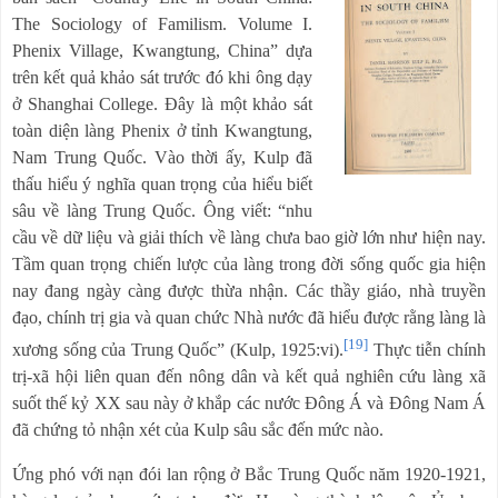
The Sociology of Familism. Volume I.
Phenix Village, Kwangtung, China” dựa
trên kết quả khảo sát trước đó khi ông dạy
ở Shanghai College. Đây là một khảo sát
toàn diện làng Phenix ở tỉnh Kwangtung,
Nam Trung Quốc. Vào thời ấy, Kulp đã
thấu hiểu ý nghĩa quan trọng của hiểu biết
sâu về làng Trung Quốc. Ông viết: “nhu
cầu về dữ liệu và giải thích về làng chưa bao giờ lớn như hiện nay.
Tầm quan trọng chiến lược của làng trong đời sống quốc gia hiện
nay đang ngày càng được thừa nhận. Các thầy giáo, nhà truyền
đạo, chính trị gia và quan chức Nhà nước đã hiểu được rằng làng là
[19]
xương sống của Trung Quốc” (Kulp, 1925:vi).
Thực tiễn chính
trị-xã hội liên quan đến nông dân và kết quả nghiên cứu làng xã
suốt thế kỷ XX sau này ở khắp các nước Đông Á và Đông Nam Á
đã chứng tỏ nhận xét của Kulp sâu sắc đến mức nào.
Ứng phó với nạn đói lan rộng ở Bắc Trung Quốc năm 1920-1921,