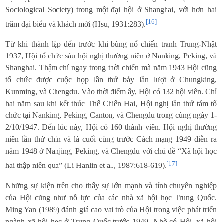
Sociological Society) trong một đại hội ở Shanghai, với hơn hai
[16]
trăm đại biểu và khách mời (Hsu, 1931:283).
Từ khi thành lập đến trước khi bùng nổ chiến tranh Trung-Nhật
1937, Hội tổ chức sáu hội nghị thường niên ở Nanking, Peking, và
Shanghai. Thậm chí ngay trong thời chiến mà năm 1943 Hội cũng
tổ chức được cuộc họp lần thứ bảy lần lượt ở Chungking,
Kunming, và Chengdu. Vào thời điểm ấy, Hội có 132 hội viên. Chỉ
hai năm sau khi kết thúc Thế Chiến Hai, Hội nghị lần thứ tám tổ
chức tại Nanking, Peking, Canton, và Chengdu trong cùng ngày 1-
2/10/1947. Đến lúc này, Hội có 160 thành viên. Hội nghị thường
niên lần thứ chín và là cuối cùng trước Cách mạng 1949 diễn ra
năm 1948 ở Nanjing, Peking, và Chengdu với chủ đề “Xã hội học
[17]
hai thập niên qua” (Li Hanlin et al., 1987:618-619).
Những sự kiện trên cho thấy sự lớn mạnh và tính chuyên nghiệp
của Hội cũng như nỗ lực của các nhà xã hội học Trung Quốc.
Ming Yan (1989) đánh giá cao vai trò của Hội trong việc phát triển
ngành xã hội học ở Trung Quốc trước 1949. Nhờ có Hội, xã hội