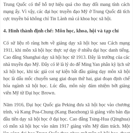
Trung Quốc có thể hỗ trợ hiệu quả cho thay đổi mang tính cách
mạng ấy. Vì vậy, các đại học truyền đạo Mỹ ở Trung Quốc đã tích
cực truyền bá không chỉ Tin Lành mà cả khoa học xã hội.
4. Hình thành định chế: Môn học, khoa, hội và tạp chí
Có sử liệu rõ ràng hơn về giảng dạy xã hội học sau Cách mạng
1911, khi môn xã hội học thực sự dạy ở nhiều đại học danh tiếng.
Cao đẳng Shanghai dạy xã hội học từ 1913. Đây là trường của các
nhà truyền đạo Mỹ. Đây có lẽ là lý do để Ming Yan phân kỳ lịch sử
xã hội học, khi tác giả coi sự kiện bắt đầu giảng dạy môn xã hội
học là dấu mốc chuyển sang giai đoạn thứ hai, giai đoạn định chế
hóa ngành xã hội học. Lúc đầu, môn này đảm nhiệm bởi giảng
viên Mỹ từ Đại học Brown.
Năm 1916, Đại học Quốc gia Peking đưa xã hội học vào chương
trình, và Kang Poa-Chung (Kang Baozhong) là giảng viên bản địa
đầu tiên dạy xã hội học ở đại học. Cao đẳng Tsing-Hua (Qinghua)
có môn xã hội học vào năm 1917 giảng viên Mỹ đảm trách. Một