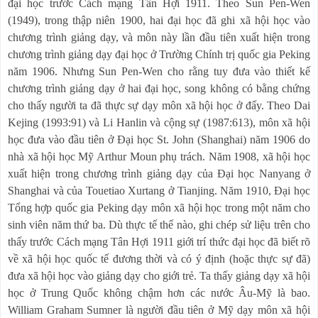
đại học trước Cách mạng Tân Hợi 1911. Theo Sun Pen-Wen
(1949), trong thập niên 1900, hai đại học đã ghi xã hội học vào
chương trình giảng dạy, và môn này lần đầu tiên xuất hiện trong
chương trình giảng dạy đại học ở Trường Chính trị quốc gia Peking
năm 1906. Nhưng Sun Pen-Wen cho rằng tuy đưa vào thiết kế
chương trình giảng dạy ở hai đại học, song không có bằng chứng
cho thấy người ta đã thực sự dạy môn xã hội học ở đấy. Theo Dai
Kejing (1993:91) và Li Hanlin và cộng sự (1987:613), môn xã hội
học đưa vào đầu tiên ở Đại học St. John (Shanghai) năm 1906 do
nhà xã hội học Mỹ Arthur Moun phụ trách. Năm 1908, xã hội học
xuất hiện trong chương trình giảng dạy của Đại học Nanyang ở
Shanghai và của Touetiao Xurtang ở Tianjing. Năm 1910, Đại học
Tổng hợp quốc gia Peking dạy môn xã hội học trong một năm cho
sinh viên năm thứ ba. Dù thực tế thế nào, ghi chép sử liệu trên cho
thấy trước Cách mạng Tân Hợi 1911 giới trí thức đại học đã biết rõ
về xã hội học quốc tế đương thời và có ý định (hoặc thực sự đã)
đưa xã hội học vào giảng dạy cho giới trẻ. Ta thấy giảng dạy xã hội
học ở Trung Quốc không chậm hơn các nước Âu-Mỹ là bao.
William Graham Sumner là người đầu tiên ở Mỹ dạy môn xã hội