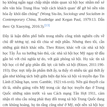
họ không ngần ngại chấp nhận nhãn quan xã hội học nhằm mổ xẻ
nền văn hóa Trung Hoa ‘một cách khách quan’ để gỡ bỏ nền văn
hóa ấy khỏi dân chúng” (Wong Siu-lin,
Sociology and Socialism in
Contemporary China
, Routledge and Kegan Paul, 1979:13. Dẫn
[13]
theo: Qi Xiaoying, 2016:3).
Đây là luận điểm phổ biến trong nhiều công trình nghiên cứu về
chủ đề tương tự, mà tôi chia sẻ một phần. Nhưng theo tôi, cần
những giải thích khác nữa. Theo Ritzer, khác với các nhà xã hội
học Tây Âu xu hướng bảo thủ, các nhà xã hội học Mỹ ngay từ đầu
gắn bó với chủ nghĩa tự do, với giải phóng xã hội. Họ xác tín xã
hội học có thể góp phần đắc lực cải biến xã hội (Ritzer, 2011:190-
193). Đọc trực tiếp ấn phẩm thời ấy, ta thấy rõ nhiều tác giả thời ấy
gần như không tách biệt giữa hiện đại hóa xã hội và truyền đạo Tin
Lành (Chẳng hạn, xem: Gamble, 1921:vii-xvii). Nên giả thuyết của
tôi là, nhiều giảng viên Mỹ trong các đại học truyền đạo ở Trung
Quốc những năm trước và sau Cách mạng Tân Hợi 1911, cảm
nhận rõ nhu cầu nóng phải thay đổi trong xã hội Trung Quốc đang
cơn khủng hoảng, họ tin rằng cũng như ở Mỹ, một nền xã hội học