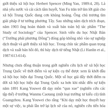
giới thiệu xã hội học Herbert Spencer (Ming Yan, 1989:4, 28). Là
nhà yêu nước và cải cách tâm huyết, Yan Fu trăn trở tìm lời giải cho
xã hội Trung Quốc đang cơn khủng hoảng. Ông chủ trương tìm
giải pháp ở tư tưởng phương Tây. Sau những năm dịch trích đoạn,
năm 1903 ông hoàn thành và xuất bản toàn bộ tác phẩm “The
Study of Sociology” của Spencer. Sinh viên du học Nhật Bản
(“Trường phái phương Đông”) đóng góp không nhỏ vào sự nghiệp
dịch thuật và giới thiệu xã hội học. Trong chín tác phẩm quan trọng
dịch và xuất bản hồi đó, thì bảy dịch từ tiếng Nhật (Li Hanlin et al.,
1987:613-614).
Nhưng chưa đồng thuận trong giới nghiên cứu lịch sử xã hội học
Trung Quốc về thời điểm và sự kiện cụ thể được xem là khởi đầu
xã hội học hiện đại Trung Quốc. Một số học giả đẩy thời điểm ra
đời xã hội học hiện đại Trung Quốc xa hơn khi nhắc đến sự kiện
năm 1891 Kang Youwei đã dạy môn “qun xue” (nghiên cứu các
tập thể) ở trường Wanmu Caotang (một loại trường tư kiểu cũ) tỉnh
Guangzhou. Kang Youwei cho rằng “Khi dạy một học thuyết hay
một sự việc, ta phải lần trở lại lịch sử của nó, nghiên cứu tiến hóa