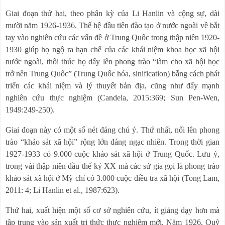
Giai đoạn thứ hai, theo phân kỳ của Li Hanlin và cộng sự, dài
mười năm 1926-1936. Thế hệ đầu tiên đào tạo ở nước ngoài về bắt
tay vào nghiên cứu các vấn đề ở Trung Quốc trong thập niên 1920-
1930 giúp họ ngộ ra hạn chế của các khái niệm khoa học xã hội
nước ngoài, thôi thúc họ dấy lên phong trào “làm cho xã hội học
trở nên Trung Quốc” (Trung Quốc hóa, sinification) bằng cách phát
triển các khái niệm và lý thuyết bản địa, cũng như đẩy mạnh
nghiên cứu thực nghiệm (Candela, 2015:369; Sun Pen-Wen,
1949:249-250).
Giai đoạn này có một số nét đáng chú ý. Thứ nhất, nổi lên phong
trào “khảo sát xã hội” rộng lớn đáng ngạc nhiên. Trong thời gian
1927-1933 có 9.000 cuộc khảo sát xã hội ở Trung Quốc. Lưu ý,
trong vài thập niên đầu thế kỷ XX mà các sử gia gọi là phong trào
khảo sát xã hội ở Mỹ chỉ có 3.000 cuộc điều tra xã hội (Tong Lam,
2011: 4; Li Hanlin et al., 1987:623).
Thứ hai, xuất hiện một số cơ sở nghiên cứu, ít giảng dạy hơn mà
tập trung vào sản xuất tri thức thực nghiệm mới. Năm 1926, Quỹ