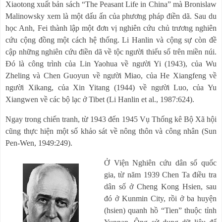
Xiaotong xuất bản sách “The Peasant Life in China” mà Bronislaw
Malinowsky xem là một dấu ấn của phương pháp điền dã. Sau du
học Anh, Fei thành lập một đơn vị nghiên cứu chủ trương nghiên
cứu cộng đồng một cách hệ thống. Li Hanlin và cộng sự còn đề
cập những nghiên cứu điền dã về tộc người thiểu số trên miền núi.
Đó là công trình của Lin Yaohua về người Yi (1943), của Wu
Zheling và Chen Guoyun về người Miao, của He Xiangfeng về
người Xikang, của Xin Yitang (1944) về người Luo, của Yu
Xiangwen về các bộ lạc ở Tibet (Li Hanlin et al., 1987:624).
Ngay trong chiến tranh, từ 1943 đến 1945 Vụ Thống kê Bộ Xã hội
cũng thực hiện một số khảo sát về nông thôn và công nhân (Sun
Pen-Wen, 1949:249).
Ở Viện Nghiên cứu dân số quốc
gia, từ năm 1939 Chen Ta điều tra
dân số ở Cheng Kong Hsien, sau
đó ở Kunmin City, rồi ở ba huyện
(hsien) quanh hồ “Tien” thuộc tỉnh