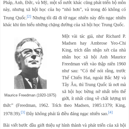
Pháp, Anh, Đức, và Mỹ, một số nước khác cũng phát triển bộ môn
này, nhưng xã hội học của họ “nhỏ hơn”, và trong đó không có
[2]
Trung Quốc.
Nhưng tôi đã đi từ ngạc nhiên này đến ngạc nhiên
khác khi tìm hiểu những chặng đường của xã hội học Trung Quốc.
Một vài tác giả, như Richard P.
Madsen hay Ambrose Yeo-Chi
King, trích dẫn nhận xét của nhà
nhân học xã hội Anh Maurice
Freedman viết vào thập niên 1960
như sau: “Có thể nói rằng, trước
Thế Chiến Hai, ngoài Bắc Mỹ và
Tây Âu, thì Trung Quốc là nơi mà
xã hội học bừng nở nhất trên thế
Maurice Freedman (1920-1975)
giới, ít nhất cũng về chất lượng tri
thức” (Freedman, 1962. Trích theo Madsen, 1985:1379; King,
[3]
[4]
1978:39).
Đây không phải là điều đáng ngạc nhiên sao.
Bài viết bước đầu giới thiệu sự hình thành và phát triển của xã hội