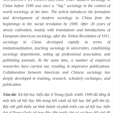
China before 1949 was once a “big” sociology in the context of
world sociology at the time. The article introduces the formation
and development of modern sociology in China from the
beginnings to the social revolution by 1949. After 20 years of
slowly cultivation, mainly with translations and introductions of
European-American sociology, after the Xinhai Revolution of 1911,
sociology in China developed rapidly in terms of
institutionalization, teaching sociology in universities, establishing
sociology departments, setting up professional association, and
publishing journals. At the same time, a number of empirical
researches have carried out, resulting in impressive publications.
Collaboration between American and Chinese sociology has
deeply developed in training, research, scholarly exchanges, and
publication.
Tóm tắt:
Xã hội học hiện đại ở Trung Quốc trước 1949 đã từng là
một nền xã hội học lớn trong bối cảnh xã hội học thế giới khi ấy.
Bài viết giới thiệu sự hình thành và phát triển của xã hội học hiện
đại ở Trung Quốc từ ban đầu đến trước khi có sự thay đổi chế độ