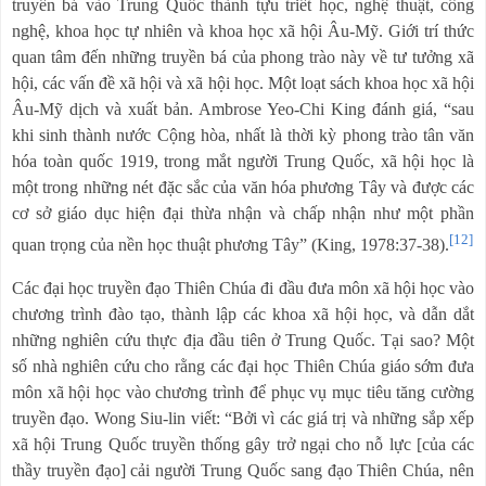
truyền bá vào Trung Quốc thành tựu triết học, nghệ thuật, công
nghệ, khoa học tự nhiên và khoa học xã hội Âu-Mỹ. Giới trí thức
quan tâm đến những truyền bá của phong trào này về tư tưởng xã
hội, các vấn đề xã hội và xã hội học. Một loạt sách khoa học xã hội
Âu-Mỹ dịch và xuất bản. Ambrose Yeo-Chi King đánh giá, “sau
khi sinh thành nước Cộng hòa, nhất là thời kỳ phong trào tân văn
hóa toàn quốc 1919, trong mắt người Trung Quốc, xã hội học là
một trong những nét đặc sắc của văn hóa phương Tây và được các
cơ sở giáo dục hiện đại thừa nhận và chấp nhận như một phần
[12]
quan trọng của nền học thuật phương Tây” (King, 1978:37-38).
Các đại học truyền đạo Thiên Chúa đi đầu đưa môn xã hội học vào
chương trình đào tạo, thành lập các khoa xã hội học, và dẫn dắt
những nghiên cứu thực địa đầu tiên ở Trung Quốc. Tại sao? Một
số nhà nghiên cứu cho rằng các đại học Thiên Chúa giáo sớm đưa
môn xã hội học vào chương trình để phục vụ mục tiêu tăng cường
truyền đạo. Wong Siu-lin viết: “Bởi vì các giá trị và những sắp xếp
xã hội Trung Quốc truyền thống gây trở ngại cho nỗ lực [của các
thầy truyền đạo] cải người Trung Quốc sang đạo Thiên Chúa, nên