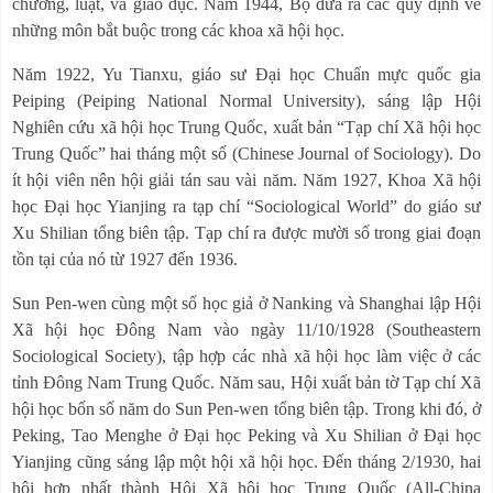
chương, luật, và giáo dục. Năm 1944, Bộ đưa ra các quy định về
những môn bắt buộc trong các khoa xã hội học.
Năm 1922, Yu Tianxu, giáo sư Đại học Chuẩn mực quốc gia
Peiping (Peiping National Normal University), sáng lập Hội
Nghiên cứu xã hội học Trung Quốc, xuất bản “Tạp chí Xã hội học
Trung Quốc” hai tháng một số (Chinese Journal of Sociology). Do
ít hội viên nên hội giải tán sau vài năm. Năm 1927, Khoa Xã hội
học Đại học Yianjing ra tạp chí “Sociological World” do giáo sư
Xu Shilian tổng biên tập. Tạp chí ra được mười số trong giai đoạn
tồn tại của nó từ 1927 đến 1936.
Sun Pen-wen cùng một số học giả ở Nanking và Shanghai lập Hội
Xã hội học Đông Nam vào ngày 11/10/1928 (Southeastern
Sociological Society), tập hợp các nhà xã hội học làm việc ở các
tỉnh Đông Nam Trung Quốc. Năm sau, Hội xuất bản tờ Tạp chí Xã
hội học bốn số năm do Sun Pen-wen tổng biên tập. Trong khi đó, ở
Peking, Tao Menghe ở Đại học Peking và Xu Shilian ở Đại học
Yianjing cũng sáng lập một hội xã hội học. Đến tháng 2/1930, hai
hội hợp nhất thành Hội Xã hội học Trung Quốc (All-China