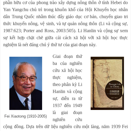
phần hữu cơ của phong trào xây dựng nông thôn ở tỉnh Hebei do
Yan Yangchu chủ trì trong khuôn khổ của Hội Khuyến học nhân
dân Trung Quốc nhằm thúc đẩy giáo dục cơ bản, chuyển giao tri
thức khuyến nông, vệ sinh, và tự quản nông thôn (Li và cộng sự,
1987:623; Porter and Ross, 2003:505). Li Hanlin và cộng sự xem
sự kết hợp chặt chẽ giữa cải cách xã hội với xã hội học thực
nghiệm là nét đáng chú ý thứ tư của giai đoạn này.
Giai đoạn thứ
ba của nghiên
cứu xã hội học
thực nghiệm,
theo phân kỳ Li
Hanlin và cộng
sự, diễn ra từ
1937 đến 1949
là giai đoạn
Fei Xiaotong (1910-2005)
nghiên cứu
cộng đồng. Dựa trên dữ liệu nghiên cứu một làng, năm 1939 Fei