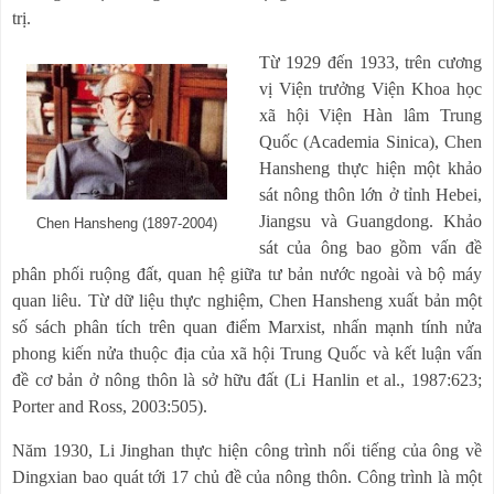
trị.
Từ 1929 đến 1933, trên cương
vị Viện trưởng Viện Khoa học
xã hội Viện Hàn lâm Trung
Quốc (Academia Sinica), Chen
Hansheng thực hiện một khảo
sát nông thôn lớn ở tỉnh Hebei,
Jiangsu và Guangdong. Khảo
Chen Hansheng (1897-2004)
sát của ông bao gồm vấn đề
phân phối ruộng đất, quan hệ giữa tư bản nước ngoài và bộ máy
quan liêu. Từ dữ liệu thực nghiệm, Chen Hansheng xuất bản một
số sách phân tích trên quan điểm Marxist, nhấn mạnh tính nửa
phong kiến nửa thuộc địa của xã hội Trung Quốc và kết luận vấn
đề cơ bản ở nông thôn là sở hữu đất (Li Hanlin et al., 1987:623;
Porter and Ross, 2003:505).
Năm 1930, Li Jinghan thực hiện công trình nổi tiếng của ông về
Dingxian bao quát tới 17 chủ đề của nông thôn. Công trình là một