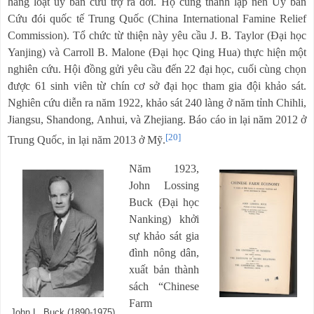
hàng loạt ủy ban cứu trợ ra đời. Họ cùng thành lập nên Ủy ban
Cứu đói quốc tế Trung Quốc (China International Famine Relief
Commission). Tổ chức từ thiện này yêu cầu J. B. Taylor (Đại học
Yanjing) và Carroll B. Malone (Đại học Qing Hua) thực hiện một
nghiên cứu. Hội đồng gửi yêu cầu đến 22 đại học, cuối cùng chọn
được 61 sinh viên từ chín cơ sở đại học tham gia đội khảo sát.
Nghiên cứu diễn ra năm 1922, khảo sát 240 làng ở năm tỉnh Chihli,
Jiangsu, Shandong, Anhui, và Zhejiang. Báo cáo in lại năm 2012 ở
[20]
Trung Quốc, in lại năm 2013 ở Mỹ.
Năm 1923,
John Lossing
Buck (Đại học
Nanking) khởi
sự khảo sát gia
đình nông dân,
xuất bản thành
sách “Chinese
Farm
John L. Buck (1890-1975)