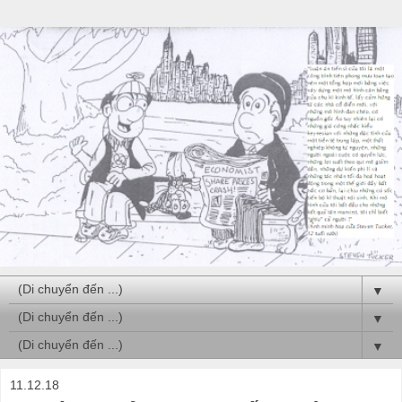
▼
▼
▼
11.12.18