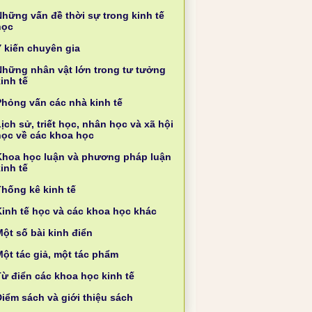
Những vấn đề thời sự trong kinh tế
học
Ý kiến chuyên gia
Những nhân vật lớn trong tư tưởng
inh tế
Phỏng vấn các nhà kinh tế
ịch sử, triết học, nhân học và xã hội
học về các khoa học
Khoa học luận và phương pháp luận
inh tế
Thống kê kinh tế
Kinh tế học và các khoa học khác
ột số bài kinh điển
Một tác giả, một tác phẩm
Từ điển các khoa học kinh tế
Điểm sách và giới thiệu sách