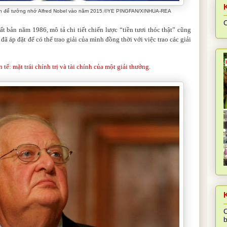
iển để tưởng nhớ Alfred Nobel vào năm 2015.©YE PINGFAN/XINHUA-REA
C
uất bản năm 1986, mô tả chi tiết chiến lược “tiền tươi thóc thật” cũng
ã áp đặt để có thể trao giải của mình đồng thời với việc trao các giải
tế: mặt trái chính trị và tài chính của một giải thưởng
.
K
C
b