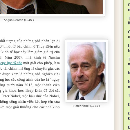
C
T
Angus Deaton (1945-)
l
C
c
 đối tượng của những phê phán lặp đi
L
004, một tờ báo chính ở Thuỵ Điển nêu
l
i kinh tế học này làm giảm giá trị của
el. Năm 2007, nhà kinh tế Nassim
T
b
cực lực tố cáo
một giải cho phép, ít ra
ực tài chính mà ông là chuyên gia, các
K
ọc được xem là những nhà nghiên cứu
ong lúc các công trình của họ là “nguỵ
N
áng mười năm 2015, một thành viên
m
g gia khoa học Thuỵ Điển đã đòi cắt
. Peter Nobel, một hậu duệ của Nobel,
hông công nhận việc kết hợp tên của
D
Peter Nobel (1931-)
ới một giải thưởng cho các nhà kinh
C
B