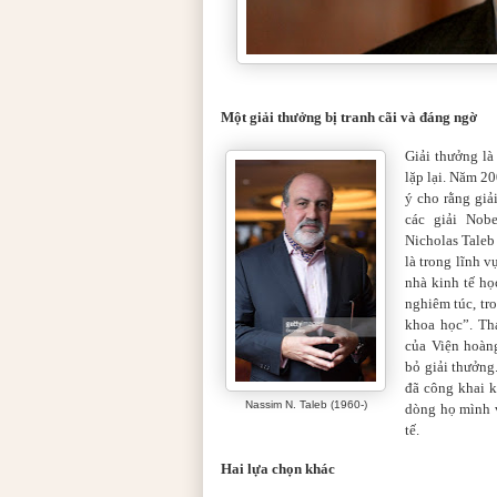
Một giải thưởng bị tranh cãi và đáng ngờ
Giải thưởng là
lặp lại. Năm 2
ý cho rằng giả
các giải Nob
Nicholas Tale
là trong lĩnh v
nhà kinh tế h
nghiêm túc, tr
khoa học”. Th
của Viện hoàn
bỏ giải thưởng
đã công khai k
Nassim N. Taleb (1960-)
dòng họ mình v
tế.
Hai lựa chọn khác