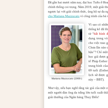
Đã gần hai mươi năm nay, đại học Tufts ở Hoa
chính thống coi trọng. Năm 2019, một giải th
ngược lại với giải chính thức, ủng hộ sự đa n
cho Mariana Mazzucato
vì công trình của bà 
Vì sao có nhữn
thống kê đã lê
từ “
bất bình 
dụng trong v
cho việc trao
Chưa lần nào c
hậu”? Chỉ một
học giả được g
tế Pháp Esther 
trung bình của
69 tuổi (Esthe
lịch sử được g
Mariana Mazzucato (1968-)
này – BBT).
Như vậy, nếu bạn nghĩ rằng tác giả của một cô
một người đàn ông da trắng lớn tuổi xuất th
giải thưởng của Ngân hàng Thuỵ Điển!