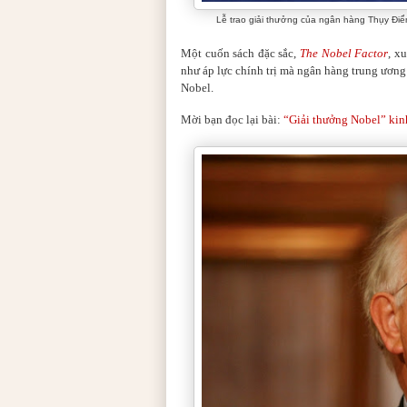
Lễ trao giải thưởng của ngân hàng Thụy Đ
Một cuốn sách đặc sắc,
The Nobel Factor
, x
như áp lực chính trị mà ngân hàng trung ương đ
Nobel.
Mời bạn đọc lại bài:
“Giải thưởng Nobel” kinh 