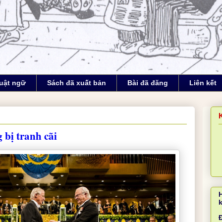
uật ngữ
Sách đã xuất bản
Bài đã đăng
Liên kết
 bị tranh cãi
Đ