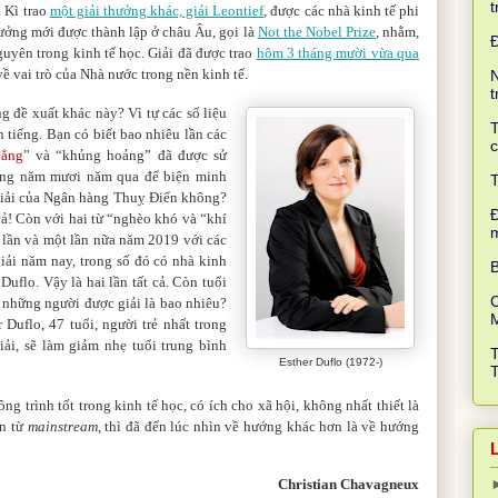
t
 Kì trao
một giải thưởng khác, giải Leontief
, được các nhà kinh tế phi
ưởng mới được thành lập ở châu Âu, gọi là
Not the Nobel Prize
, nhằm,
guyên trong kinh tế học. Giải đã được trao
hôm 3 tháng mười vừa qua
về vai trò của Nhà nước trong nền kinh tế.
N
t
g đề xuất khác này? Vì tự các số liệu
T
n tiếng. Bạn có biết bao nhiêu lần các
c
đẳng
” và “khủng hoảng” đã được sử
òng năm mươi năm qua để biện minh
T
 giải của Ngân hàng Thuỵ Điển không?
Đ
ả! Còn với hai từ “nghèo khó và “khí
 lần và một lần nữa năm 2019 với các
iải năm nay, trong số đó có nhà kinh
B
Duflo. Vậy là hai lần tất cả. Còn tuổi
C
 những người được giải là bao nhiêu?
r Duflo, 47 tuổi, người trẻ nhất trong
iải, sẽ làm giảm nhẹ tuổi trung bình
Esther Duflo (1972-)
ng trình tốt trong kinh tế học, có ích cho xã hội, không nhất thiết là
ân từ
mainstream
, thì đã đến lúc nhìn về hướng khác hơn là về hướng
Christian Chavagneux