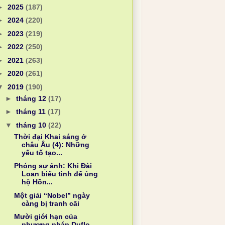
►
2025
(187)
►
2024
(220)
►
2023
(219)
►
2022
(250)
►
2021
(263)
►
2020
(261)
▼
2019
(190)
►
tháng 12
(17)
►
tháng 11
(17)
▼
tháng 10
(22)
Thời đại Khai sáng ở
châu Âu (4): Những
yếu tố tạo...
Phóng sự ảnh: Khi Đài
Loan biểu tình để ủng
hộ Hồn...
Một giải “Nobel” ngày
càng bị tranh cãi
Mười giới hạn của
phương pháp Duflo