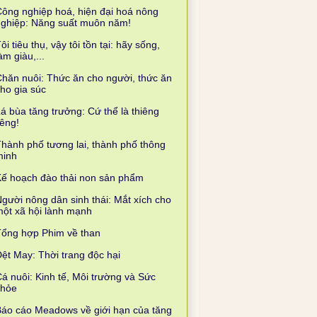
ông nghiệp hoá, hiện đại hoá nông
nghiệp: Năng suất muôn năm!
ôi tiêu thụ, vậy tôi tồn tại: hãy sống,
àm giàu,...
hăn nuôi: Thức ăn cho người, thức ăn
ho gia súc
á bùa tăng trưởng: Cứ thể là thiêng
iêng!
hành phố tương lai, thành phố thông
minh
ế hoạch đào thải non sản phẩm
gười nông dân sinh thái: Mắt xích cho
ột xã hội lành mạnh
Tổng hợp Phim về than
ệt May: Thời trang độc hại
á nuôi: Kinh tế, Môi trường và Sức
khỏe
áo cáo Meadows về giới hạn của tăng