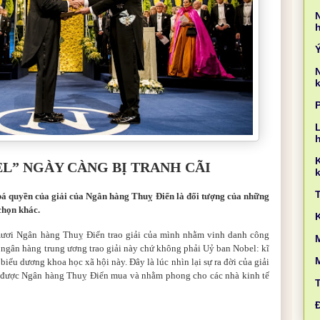
k
L
L” NGÀY CÀNG BỊ TRANH CÃI
k
á quyền của giải của Ngân hàng Thuỵ Điển là đối tượng của những
chọn khác.
mươi Ngân hàng Thuỵ Điển trao giải của mình nhằm vinh danh công
M
ột ngân hàng trung ương trao giải này chứ không phải Uỷ ban Nobel: kĩ
biểu dương khoa học xã hội này. Đây là lúc nhìn lại sự ra đời của giải
u, được Ngân hàng Thuỵ Điển mua và nhằm phong cho các nhà kinh tế