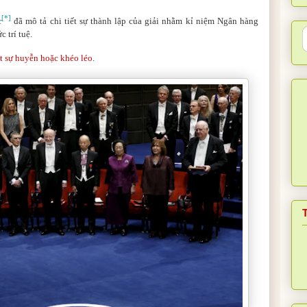
[*]
r
đã mô tả chi tiết sự thành lập của giải nhằm kỉ niệm Ngân hàng
 trí tuệ.
t sự huyễn hoặc khéo léo
.