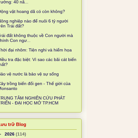
rưởng: 40 nă...
Động vật hoang dã có còn không?
ông nghiệp nào để nuôi 6 tỷ người
rên Trái đất?
rái đất không thuộc về Con người mà
hính Con ngư...
hời đại nhôm: Tiện nghi và hiểm họa
iều tra đặc biệt: Vì sao các bãi cát biến
mất?
ảo vệ nước là bảo vệ sự sống
ây trồng biến đổi gen - Thế giới của
Monsanto
TRUNG TÂM NGHIÊN CỨU PHÁT
TRIỂN - ĐẠI HỌC MỞ TP.HCM
Lưu trữ Blog
►
2026
(114)