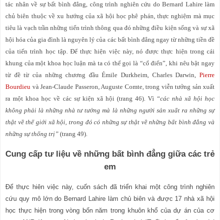
tác nhân về sự bất bình đẳng, công trình nghiên cứu do Bernard Lahire làm
chủ biên thuộc về xu hướng của xã hội học phê phán, thực nghiệm mà mục
tiêu là vạch trần những tiến trình thông qua đó những điều kiện sống và sự xã
hội hóa của gia đình là nguyên lý của các bất bình đẳng ngay từ những tiền đề
của tiến trình học tập. Để thực hiện việc này, nó được thực hiện trong cái
khung của một khoa học luận mà ta có thể gọi là “cổ điển”, khi nêu bật ngay
từ đề từ của những chương đầu Émile Durkheim, Charles Darwin,
Pierre
Bourdieu
và Jean-Claude Passeron, Auguste Comte, trong viễn tưởng sản xuất
ra một khoa học về các sự kiện xã hội (trang 46). Vì “
các nhà xã hội học
không phải là những nhà tư tưởng mà là những người sản xuất ra những sự
thật về thế giới xã hội, trong đó có những sự thật về những bất bình đẳng và
những sự thống trị”
(trang 49).
Cung cấp tư liệu về những bất bình đẳng giữa các trẻ
em
Để thực hiên việc này, cuốn sách đã triển khai một công trình nghiên
cứu quy mô lớn do Bernard Lahire làm chủ biên và được 17 nhà xã hội
học thực hiện trong vòng bốn năm trong khuôn khổ của dự án của cơ