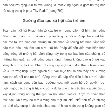
căn nhà lớn rộng 200 thước vuông ”ở một vùng ngọai ô gồm những nhà
rất sang trọng ở phía Tây Paris” (trang 792).
Xưởng đào tạo xã hội các trẻ em
Toàn cảnh xã hội Pháp nhìn từ các trẻ em cung cấp một hình ảnh s
ố
ng
động, hiện thân, mới mẻ về sự phân tầng xã hội ở Pháp. Nó vượt hẳn
các mô tả đơn giản của những sự ghi nhận về những bất bình đẳng vốn
c
ấ
u trúc hóa - và làm rạn nứt - xã hội Pháp để dẫn đến một hiện thân
sống động về những bất bình đẳng này trong sự bạo lực của chúng, về
những hậu quả, sự bất công của chúng, nhưng không bao giờ rơi vào
khuynh hướng tả khổ. Phần III cung cấp một cách đọc theo chiều ngang
về 35 trường hợp được nghiên cứu với mục tiêu là cho thấy cái “xưởng
đào tạo xã hội các trẻ em”. Công trình đề cập đến điều kiện cư trú, việc
làm, cách sử dụng tiền bạc, trường học, mối quan hệ với quyền lực,
ngôn ngữ, các thú giải trí, v.v
.
với ý đồ là cho thấy các tính cá biệt được
xây dựng trong những thế giới xã hội khác biệt và được tổ chức theo
thứ bậc. Như vậy nó mở đường cho một sự hiểu biết tinh tế về những
cơ chế xây dựng khác biệt nhau các tính cá nhân trong không gian xã