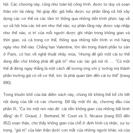
hội. Các chương này, cũng như toàn bộ công trình, được tư duy và soạn
thảo với tài năng. Nó giúp đ
ộ
c giả hiểu được sự phân tầng xã hội xây
dựng các cơ thể và các tâm trí thông qua những tiến trình phức tạp về
sự xã hội hóa các trẻ em như thế nào, sự phân tầng này được sáp nhập
như thế nào, vị trí của mỗi người được ghi nhận trong không gian và
thời gian, và cả trong cơ thể, thông qua những tiến trình vi mô hàng
ngày như thế nào. Chẳng hạn Valentine, lớn lên trong thành phần tư sản
ở Paris, có học về nghệ thuật nhảy múa, “nhưng để giữ một cái tư thế
đúng đắn chứ không phải để giải trí” như các tác giả nói rõ …. “Có một
thế đi đứng ngay thẳng là một cách để tương ứng với ý tưởng mà thành
phần trưởng giả có về cơ thể, tức là phải quan tâm đến cái tư thế” (trang
890).
Trong khuôn khổ của bài điểm sách này, chúng tôi không thể kể chi tiết
nội dung của tất cả các chương. Để lấy một thí dụ, chương đầu của
phần III, “Cư trú một nơi nào đó: cái nền không gian của những bất bình
đẳng” do F. Giraud, J. Bertrand, M. Court
và
S. Nicaise (trang 933 đến
952) soạn thảo, cho thấy không gian của chỗ ở định hình cá nhân, sự tự
trọng, “giá trị” của bản thân dưới con mắt của những người khác và của