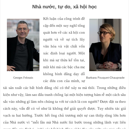
Nhà nước, tự do, xã hội học
Kết luận của công trình đề
cập đến một suy nghĩ tổng
quát hơn về các xã hội con
người và về sự tích lũy
văn hóa và vật chất vốn
xác định loại người. Một
khi mà sự thừa kế tồn tại,
một khi mà các bậc cha mẹ
không bình đẳng dạy dỗ
Georges Felouzis
Barbara Fouquet-Chauprade
các đứa con của mình, sự
tái sản xuất các bất bình đẳng chỉ có thể xảy ra mà thôi. Trong những điều
kiện như vậy, làm sao đấu tranh chống lại một hiện tượng bám rễ một cách sâu
sắc vào những gì làm nên chúng ta với tư cách là con người? Được đặt ra theo
cách này, vấn đề có vẻ như là không thể giải quyết được. Tuy nhiên tác giả
vạch ra hai hướng. Trước hết ông chủ trương một sự can thiệp rộng lớn hơn
của Nhà nước vì “mỗi lần mà Nhà nước lùi bước trong những lãnh vực liên