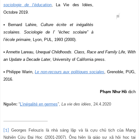
sociologie de l’éducation
, La Vie des Idées,
Octobre 2019.
• Bernard Lahire,
Culture écrite et inégalités
scolaires. Sociologie de l’
“
échec scolaire” à
l’école primaire
, Lyon,
PUL
, 1993 (2000).
• Annette Lareau,
Unequal Childhoods. Class, Race and Family Life, With
an Update a Decade Later
, University of California press.
• Philippe Warin,
Le non-recours aux politiques sociales
, Grenoble,
PUG
,
2016.
Phạm Như Hồ
dịch
Nguồn:
“
L’inégalité en germes
”,
La vie des idées
, 24.4.2020
Georges Felouzis là nhà sáng lập và là cựu chủ tịch của Mạng
[1]
Nghiên Cứu Đại Học (2001-2007). Ông hiện là giáo sư xã hội học tại