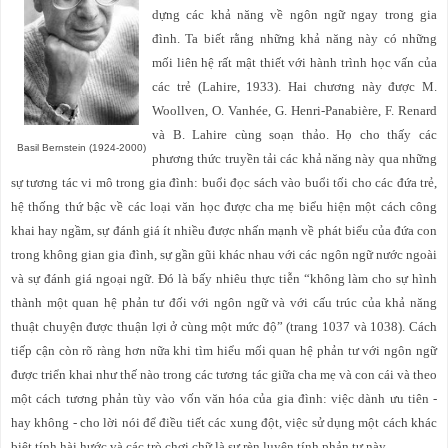
dựng các khả năng về ngôn ngữ ngay trong gia
đình. Ta biết rằng những khả năng này có những
mối liên hệ rất mật thiết với hành trình học vấn của
các trẻ (Lahire, 1933). Hai chương này được M.
Woollven, O. Vanhée, G. Henri-Panabière, F. Renard
và
B. Lahire cùng soạn thảo. Họ cho thấy các
Basil Bernstein (1924-2000)
phương thức truyền tải các khả năng này qua những
sự tương tác vi mô trong gia đình: buổi đọc sách vào buổi tối cho các đứa trẻ,
hệ thống thứ bậc về các loại văn học được cha mẹ biểu hiện một cách công
khai hay ngầm, sự đánh giá ít nhiều được nhấn mạnh về phát biểu của đứa con
trong không gian gia đình, sự gần gũi khác nhau với các ngôn ngữ nước ngoài
và sự đánh giá ngoại ngữ. Đó là bấy nhiêu thực tiễn “không làm cho sự hình
thành một quan hệ phản tư đối với ngôn ngữ và với cấu trúc của khả năng
thuật chuyện được thuận lợi ở cùng một mức độ” (trang 1037 và 1038). Cách
tiếp cận còn rõ ràng hơn nữa khi tìm hiểu mối quan hệ phản tư với ngôn ngữ
được triển khai như thế nào trong các tương tác giữa cha mẹ và con cái và theo
một cách tương phản tùy vào vốn văn hóa của gia đình: việc dành ưu tiên -
hay không - cho lời nói để điều tiết các xung đột, việc sử dụng một cách khác
biệt tính hài hước và các trò chơi chữ là sự rèn luyện tính phản tư này
.