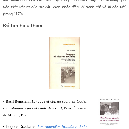
vào đoạn cuối của kết luận: “
Hy vọng cuốn sách này có thể đóng góp
vào việc trật tự của sự vật được nhận diện, bị tranh cãi và bị cản trở”
(trang 1179).
Để tìm hiểu thêm:
• Basil Bernstein,
Langage et classes sociales. Codes
socio-linguistiques et contrôle social
, Paris, Éditions
de Minuit, 1975.
• Hugues Draelants,
Les nouvelles frontières de la