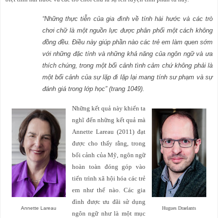
“Những thực tiễn của gia đình về tính hài
h
ước và các trò
chơi chữ là một nguồn lực được phân phối một cách không
đồng đều. Điều này giúp phần nào các trẻ em làm quen sớm
với những đặc tính và những khả năng của ngôn ngữ và ưa
thích chúng, trong một bối cảnh tình cảm chứ không phải là
một bối cảnh của sự lặp đi lặp lại mang tính sư phạm và sự
đánh giá trong lớp học” (trang 1049).
Những kết quả này khiến ta
nghĩ đến những kết quả mà
Annette Lareau (2011) đạt
được cho thấy rằng, trong
bối cảnh của Mỹ, ngôn ngữ
hoàn toàn đóng góp vào
tiến trình xã hội hóa các trẻ
em như thế nào. Các gia
đình được ưu đãi sử dụng
Annette Lareau
Hugues Draelants
ngôn ngữ như là một mục