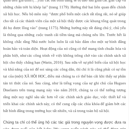
quan đến gia đình (…) thì các bất bình đẳng sẽ bị đào sâu giữa các giai cấp và
những chân trời bị khép lại” (trang 1179). Hướng thứ hai liên quan đến chính
xã hội học. Nếu bộ môn này “được phổ biến một cách rất rộng rãi, nó sẽ giúp
cho tất cả các thành viên của một xã hội thấy được các khung tổng quát trong
đó họ được lồng vào” (trang 1175). Những hướng này rất đáng chú ý, chủ yếu
là thông qua những cuộc tranh cãi tiềm tàng mà chúng nêu lên. Trước hết là
không chắc rằng Nhà nước luôn luôn là cái bảo đảm cho một sự bình đẳng
hoàn hảo và toàn diện. Hoạt động của nó cũng có thể mang tính chuẩn hóa và
phân biệt, như các công trình về việc không trông chờ vào các chính sách xã
hội cho thấy chẳng hạn (Warin, 2016). Sau nữa về sự phổ biến của xã hội học
và khả năng của nó để soi sáng các công dân, thì chí ít là cũng phải có sự tồn
tại của (một) XÃ HỘI HỌC, điều mà chúng ta có thể bàn cãi khi thấy sự phân
tán tri thức của nó. Sau cùng, như là tiếng vọng của sự ghi chú của Hugues
Draelants trên trang mạng này vào năm 2019, chúng ta có thể tưởng tượng
rằng một suy nghĩ sâu sắc hơn về các chính sách giáo dục, việc thiết kế và
triển khai các chính sách này, có thể cung cấp các chìa khóa để giảm bớt các
bất bình đẳng trong trường học tất nhiên, và cả trong toàn bộ xã hội.
Chúng ta chỉ có thể ủng hộ các tác giả trong nguyện vọng được đưa ra