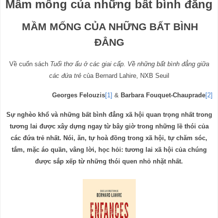
Mầm mống của những bất bình đẳng
MẦM MỐNG CỦA NHỮNG BẤT BÌNH
ĐẲNG
Về cuốn sách
Tuổi thơ ấu ở các giai cấp. Về những bất bình đẳng giữa
các đứa trẻ
của Bernard Lahire, NXB Seuil
Georges Felouzis
[1]
&
Barbara Fouquet-Chauprade
[2]
Sự nghèo khổ và những bất bình đẳng xã hội quan trọng nhất trong
tương lai được xây dựng ngay từ bây giờ trong những lề thói của
các đứa trẻ nhất. Nói, ăn, tự hoà đồng trong xã hội, tự chăm sóc,
tắm, mặc áo quần, vâng lời, học hỏi: tương lai xã hội của chúng
được sắp xếp từ những thói quen nhỏ nhặt nhất.