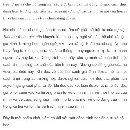
tiêu tự nó và cho nó trong khi các giới bình dân thì dùng nó một cách thực
dụng hơn. Những thực tiễn này tạo ra rất sớm nơi các trẻ nhỏ sự nội tâm hóa vị
trí xã hội của chúng và tính chính đáng của nó.
Nói cho cùng, như mọi công trình có tầm cỡ giải thể trật tự của sự vật,
Tuổi thơ ở các giai cấp
khuyến khích sự suy nghĩ về các thể chế xã hội -
gia đình, trường học, ngôn ngữ, v.v. - và xã hội Pháp nói chung. Nó cho
thấy rằng ta không sinh ra đã là kẻ thống trị hay người bị trị. Ta trở thành
người này hay kẻ kia. Công trình cho thấy, chứng minh và phân tích một
cách tỉ mỉ những cơ chế của tiến trình này. Nhưng sự đóng góp của nó
vượt xa điều này. Khi đọc về các bối cảnh gia đình được mô tả một
cách tỉ mỉ trong 35 trường hợp được nghiên cứu, khi đọc các phân tích
xuyên ngang xuất phát từ đó, khi đọc các kết luận được rút ra từ đó, độc
giả bị lôi cuốn vào xu hướng phản tư về chính mình, về thời thơ ấu của
mình và về cuộc sống của mình như là cha mẹ, về chỗ đứng của mình
trong xã hội và tóm lại về trách nhiệm của mình.
Đây là một phẩm chất hiếm có đối với một công trình nghiên cứu xã hội
h
ọ
c.