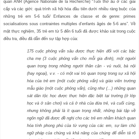
quan ANR (Agence Nationale de la Recherche) “Tuổi thơ ấu ở các giai
cấp và các giới: quá trình xã hội hóa đầu tiên dưới nhiều ràng buộc của
những trẻ em 5-6 tuổi/ Enfances de classe et de genre: primes
socialisations sous contraintes multiples d’enfants âgés de 5-6 ans”. Về
mặt thực nghiệm, 35 trẻ em từ 5 đến 6 tuổi đã được khảo sát trong cuộc
điều tra, điều đã dẫn đến sự tập hợp của:
175 cuộc phỏng vấn sâu được thực hiện đối với các bậc
cha mẹ (3 cuộc phỏng vấn cho mỗi gia đình), một người
quan trọng trong những người thân cận - vú nuôi, bà nội
(hay ngoại), v.v
.
- có một vai trò quan trọng trong sự xã hội
hóa của trẻ em (một cuộc phỏng vấn) và giáo viên trường
mẫu giáo (một cuộc phỏng vấn), cũng như (…) những quan
sát dân tộc học được thực hiện đặc biệt tại trường (ở lớp
học và ở sân chơi) và cả ở nhà của đứa trẻ, và cuối cùng,
nhưng không phải là ít quan trọng nhất, những bài tập về
ngôn ngữ đã được đề nghị cho các trẻ em nhằm khách quan
hóa tính phong phú của từ vựng của các em, sự làm chủ
ngữ pháp của chúng và khả năng của chúng để diễn tả rõ