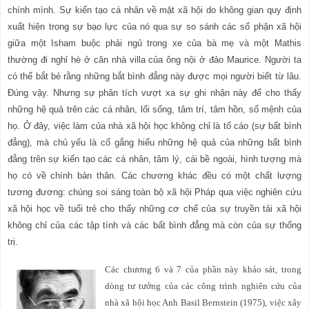
chính mình. Sự kiến tạo cá nhân về mặt xã hội do không gian quy định
xuất hiện trong sự bạo lực của nó qua sự so sánh các số phận xã hội
giữa một Isham buộc phải ngủ trong xe của bà mẹ và một Mathis
thường đi ngh
ỉ
hè ở căn nhà villa của ông nội ở đảo Maurice. Người ta
có thể b
ắt
bẻ rằng những bắt bình đẳng này được mọi người biết từ lâu.
Đúng vậy. Nhưng sự phân tích vượt xa sự ghi nhận này để cho thấy
những hệ quả trên các cá nhân, lối sống, tâm trí, tâm h
ồ
n, số mệnh của
họ. Ở đây, việc làm của nhà xã hội học không chỉ là tố cáo (sự bất bình
đẳng), mà chủ yếu là cố gắng hiểu những hệ quả của những bất bình
đẳng trên sự kiến tạo các cá nhân, tâm lý, cái bề ngoài, hình tượng mà
họ có về chính bản thân. Các chương khác đều có một chất lượng
tương đương: chúng soi sáng toàn bộ xã hội Pháp qua việc nghiên cứu
xã hội học về tuổi trẻ cho thấy những cơ chế của sự truyền tải xã hội
không chỉ của các tập tính và các bất bình đẳng mà còn của sự thống
trị.
Các chương 6 và 7 của phần này khảo sát, trong
dòng tư tưởng của các công trình nghiên cứu của
nhà xã hội học Anh Basil Bernstein (1975), việc xây