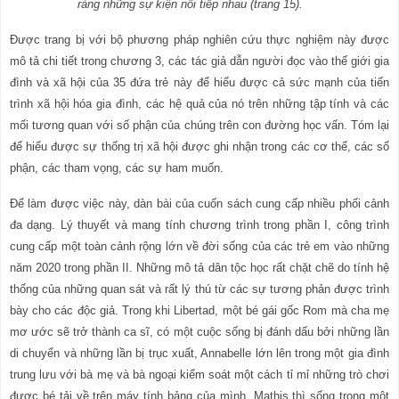
ràng những sự kiện nối tiếp nhau (trang 15).
Được trang bị với bộ phương pháp nghiên cứu thực nghiệm này được
mô tả chi tiết trong chương 3, các tác giả dẫn người đọc vào thế giới gia
đình và xã hội của 35 đứa trẻ này để hiểu được cả sức mạnh của tiến
trình xã hội hóa gia đình, các hệ quả của nó trên những tập tính và các
mối tương quan với s
ố
phận của chúng trên con đường học vấn. Tóm lại
để hiểu được sự thống trị xã hội được ghi nhận trong các cơ thể, các số
phận, các tham vọng, các sự ham muốn.
Để làm được việc này, dàn bài của cuốn sách cung cấp nhiều phối cảnh
đa dạng. Lý thuyết và mang tính chương trình trong phần I, công trình
cung cấp một toàn cảnh rộng lớn về đời sống của các trẻ em vào những
năm 2020 trong phần II. Những mô tả dân tộc học rất chặt chẽ do tính hệ
thống của những quan sát và rất lý thú từ các sự tương phản được trình
bày cho các độc giả. Trong khi Libertad, một bé gái gốc Rom mà cha mẹ
mơ ước sẽ trở thành ca sĩ, có một cuộc sống bị đánh dấu bởi những lần
di chuyển và những lần bị trục xuất, Annabelle lớn lên trong một gia đình
trung lưu với bà mẹ và bà ngoại kiểm soát một cách tỉ mỉ những trò chơi
được bé tải về trên máy tính bảng của mình. Mathis thì sống trong một