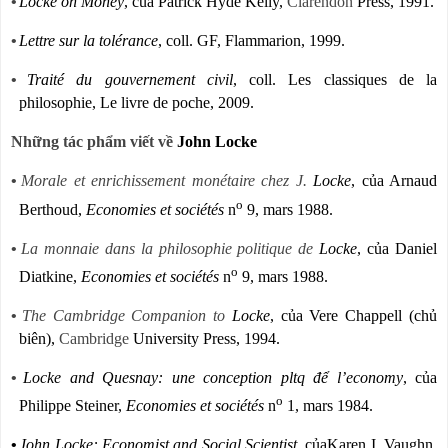
•
Locke on Money
, của Patrick Hyde Kelly,
Clarendon
Press, 1991.
•
Lettre sur la tolérance
, coll. GF, Flammarion, 1999.
•
Traité du gouvernement civil
, coll. Les classiques de la
philosophie, Le livre de poche, 2009.
Những tác phẩm viết về
John Locke
•
Morale et enrichissement monétaire chez J.
Locke
, của Arnaud
o
Berthoud,
Economies et sociétés
n
9, mars 1988.
•
La monnaie dans la philosophie politique de
Locke
, của Daniel
o
Diatkine,
Economies et sociétés
n
9, mars 1988.
•
The Cambridge Companion to
Locke
, của Vere Chappell (chủ
biên),
Cambridge
University Press, 1994.
•
Locke and Quesnay: une conception pltq để l’economy
, của
o
Philippe Steiner,
Economies et sociétés
n
1, mars 1984.
•
John Locke: Economist and Social Scientist
, củaKaren I. Vaughn,