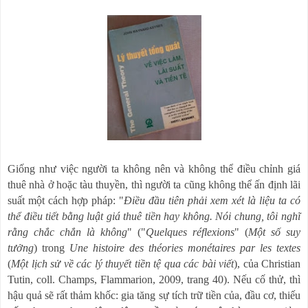
Giống như việc người ta không nên và không thể điều chỉnh giá
thuê nhà ở hoặc tàu thuyền, thì người ta cũng không thể ấn định lãi
suất một cách hợp pháp: "
Điều đầu tiên phải xem xét là liệu ta có
thể điều tiết bằng luật giá thuê tiền hay không. Nói chung, tôi nghĩ
rằng chắc chắn là không
" ("
Quelques réflexions
" (
Một số suy
tưởng
) trong
Une histoire des théories monétaires par les textes
(
Một lịch sử về các lý thuyết tiền tệ qua các bài viết
), của Christian
Tutin, coll. Champs, Flammarion, 2009, trang 40). Nếu cố thử, thì
hậu quả sẽ rất thảm khốc: gia tăng sự tích trữ tiền của, đầu cơ, thiếu