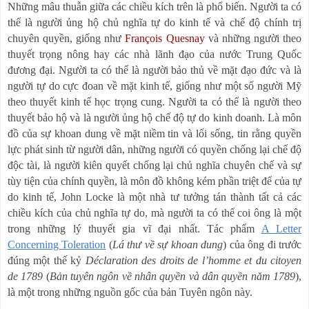
Những mâu thuẫn giữa các chiều kích trên là phổ biến. Người ta có
thể là người ủng hộ chủ nghĩa tự do kinh tế và chế độ chính trị
chuyên quyền, giống như
François Quesnay
và những người theo
thuyết trọng nông hay các nhà lãnh đạo của nước Trung Quốc
đương đại. Người ta có thể là người bảo thủ về mặt đạo đức và là
người tự do cực đoan về mặt kinh tế, giống như một số người Mỹ
theo thuyết kinh tế học trọng cung. Người ta có thể là người theo
thuyết bảo hộ và là người ủng hộ chế độ tự do kinh doanh. Là môn
đồ của sự khoan dung về mặt niềm tin và lối sống, tin rằng quyền
lực phát sinh từ người dân, những người có quyền chống lại chế độ
độc tài, là người kiên quyết chống lại chủ nghĩa chuyên chế và sự
tùy tiện của chính quyền, là môn đồ không kém phần triệt để của tự
do kinh tế, John Locke là một nhà tư tưởng tán thành tất cả các
chiều kích của chủ nghĩa tự do, mà người ta có thể coi ông là một
trong những lý thuyết gia vĩ đại nhất. Tác phẩm
A Letter
Concerning Toleration
(
Lá thư về sự khoan dung
) của ông đi trước
đúng một thế kỷ
Déclaration des droits de l’homme et du citoyen
de 1789
(
Bản tuyên ngôn về nhân quyền và dân quyền năm 1789
),
là
một trong những nguồn gốc của bản Tuyên ngôn này
.