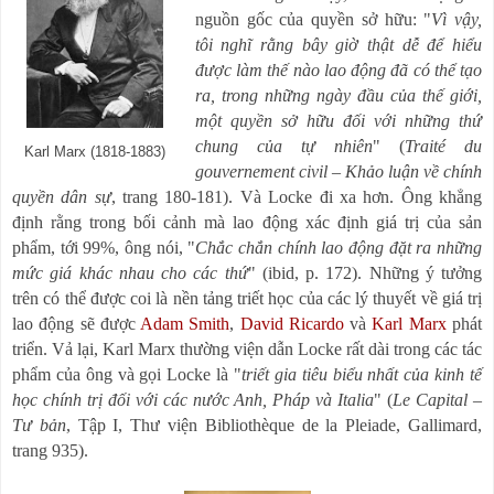
nguồn gốc của quyền sở hữu: "
Vì vậy,
tôi nghĩ rằng bây giờ thật dễ để hiểu
được làm thế nào lao động đã có thể tạo
ra, trong những ngày đầu của thế giới,
một quyền sở hữu đối với những thứ
chung của tự nhiên
" (
Traité du
Karl Marx (1818-1883)
gouvernement civil
–
Khảo luận về chính
quyền dân sự
, trang 180-181). Và Locke đi xa hơn. Ông khẳng
định rằng trong bối cảnh mà lao động xác định giá trị của sản
phẩm, tới 99%, ông nói, "
Chắc chắn chính lao động đặt ra những
mức giá khác nhau cho các thứ
" (ibid, p. 172). Những ý tưởng
trên có thể được coi là nền tảng triết học của các lý thuyết về giá trị
lao động sẽ được
Adam Smith
,
David Ricardo
và
Karl Marx
phát
triển. Vả lại, Karl Marx thường viện dẫn Locke rất dài trong các tác
phẩm của ông và gọi Locke là "
triết gia tiêu biểu nhất của kinh tế
học chính trị đối với các nước Anh, Pháp và Italia
" (
Le Capital
–
Tư bản
, Tập I, Thư viện Bibliothèque de la Pleiade, Gallimard,
trang 935).