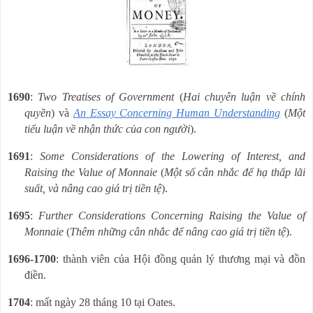
1690
:
Two Treatises of Government
(
Hai chuyên luận về
chính
quyền
) và
An Essay Concerning Human Understanding
(
Một
tiểu luận về nhận thức của con người
).
1691
:
Some Considerations of the Lowering of Interest, and
Raising the Value of Monnaie
(
Một số cân nhắc để hạ thấp lãi
suất, và nâng cao giá trị tiền tệ
).
1695
:
Further Considerations Concerning Raising the Value of
Monnaie
(
Thêm những cân nhắc để nâng cao giá trị tiền tệ
).
1696-1700
: thành viên của Hội đồng quản lý thương mại và đồn
điền.
1704
: mất ngày 28 tháng 10 tại Oates.