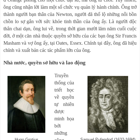
ông cũng nhận lời làm một số chức vụ quản lý hành chính. Ông trở
thành người bạn thân của Newton, người đã thổ lộ những nỗi bồn
chồn lo sợ gắn với sức khỏe tinh thần của ông ấy. Là người độc
thân chai dạn, ông lui về, trong thời gian mười lăm năm cuối cuộc
đời, ở một căn nhà thuộc quyền sở hữu của các bạn ông Sir Francis
Masham và vợ ông ấy, tại Oates, Essex. Chính tại đ
ây
, ông đã hiệu
chỉnh và xuất bản các tác phẩm lớn của ông.
Nhà nước, quyền sở hữu và lao động
Truyền
thống của
triết học
về quyền
tự nhiên
được
minh họa
bởi
những
Hugo Grotius
Samuel Pufendorf (1632-1694)