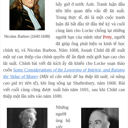
bấy giờ ở nước Anh. Tranh luận đầu
tiên liên quan đến vấn đề lãi suất.
Trong thực tế, đó là một cuộc tranh
luận đã bắt đầu từ đầu thế kỷ và cuối
cùng làm cho Locke chống lại những
Nicolas Barbon (1640-1698)
người bạn của mình như
Petty
, người
đã giúp ông phát hiện ra kinh tế học
chính trị, và Nicolas Barbon. Năm 1668, Josiah Child đã đề xuất
một sự can thiệp của chính quyền để ấn định một giới hạn cao cho
lãi suất. Chính bài viết đả kích ấy đã khiến cho Locke soạn thảo
cuốn
Some Considerations of the Lowering of Interest, and Raising
the Value of Money
(
Một số cân nhắc để hạ thấp lãi suất, và nâng
cao giá trị tiền tệ
), khi ông sống tại Shaftesbury, năm 1668. Bài
viết cuối cùng cũng được xuất bản năm 1691, sau khi Child can
thiệp một lần nữa vào năm 1690.
Những
người
ủng hộ
việc