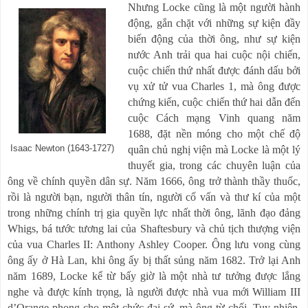
Nhưng Locke cũng là một người hành
động, gắn chặt với những sự kiện đầy
biến động của thời ông, như sự kiện
nước Anh trải qua hai cuộc nội chiến,
cuộc chiến thứ nhất được đánh dấu bởi
vụ xử tử vua Charles 1, mà ông được
chứng kiến, cuộc chiến thứ hai dẫn đến
cuộc Cách mạng Vinh quang năm
1688, đặt nền móng cho một chế độ
Isaac Newton (1643-1727)
quân chủ nghị viện mà Locke là một lý
thuyết gia, trong các chuyên luận của
ông về chính quyền dân sự. Năm 1666, ông trở thành thầy thuốc,
rồi là người bạn, người thân tín, người cố vấn và thư kí của một
trong những chính trị gia quyền lực nhất thời ông, lãnh đạo đảng
Whigs, bá tước tương lai của Shaftesbury và chủ tịch thượng viện
của vua Charles II: Anthony Ashley Cooper. Ông lưu vong cùng
ông ấy ở Hà Lan, khi ông ấy bị thất sủng năm 1682. Trở lại Anh
năm 1689, Locke kể từ bấy giờ là một nhà tư tưởng
được
lắng
nghe và được kính trọng, là người được nhà vua mới William III
d’Orange phong cho một chức đại sứ, mà ông từ chối. Tuy nhiên,