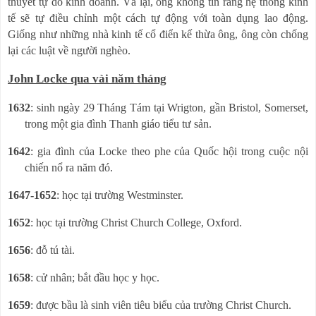
thuyết tự do kinh doanh. Vả lại, ông không tin rằng hệ thống kinh
tế sẽ tự điều chỉnh một cách tự động với toàn dụng lao động.
Giống như những nhà kinh tế cổ điển kế thừa ông, ông còn chống
lại các luật về người nghèo.
John Locke qua vài năm tháng
1632
: sinh ngày 29 Tháng Tám tại Wrigton, gần Bristol, Somerset,
trong một gia đình Thanh giáo tiểu tư sản.
1642
: gia đình của Locke theo phe của Quốc hội trong cuộc nội
chiến nổ ra năm đó.
1647-1652
: học tại trường Westminster.
1652
: học
tại trường Christ Church College, Oxford.
1656
: đỗ tú tài.
1658
: cử nhân; bắt đầu học y học.
1659
: được bầu là sinh viên tiêu biểu của trường Christ Church.