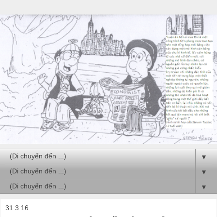
▼
▼
▼
31.3.16