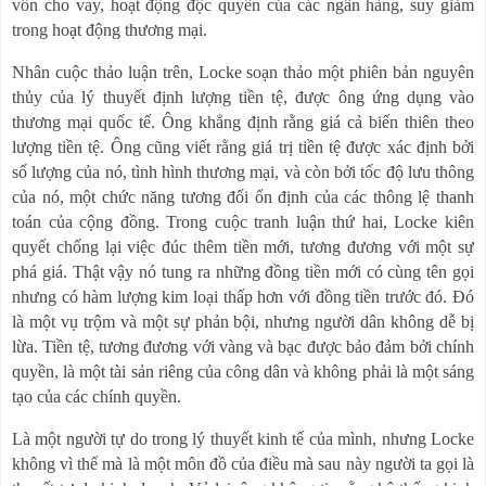
vốn cho vay, hoạt động độc quyền của các ngân hàng, suy giảm
trong hoạt động thương mại.
Nhân cuộc thảo luận trên, Locke soạn thảo một phiên bản nguyên
thủy của lý thuyết định lượng tiền tệ, được ông ứng dụng vào
thương mại quốc tế. Ông khẳng định rằng giá cả biến thiên theo
lượng tiền tệ. Ông cũng viết rằng giá trị tiền tệ được xác định bởi
số lượng của nó, tình hình thương mại, và còn bởi tốc độ lưu thông
của nó, một chức năng tương đối ổn định của các thông lệ thanh
toán của cộng đồng. Trong cuộc tranh luận thứ hai, Locke kiên
quyết chống lại việc đúc thêm tiền mới, tương đương với một sự
phá giá. Thật vậy nó tung ra những đồng tiền mới có cùng tên gọi
nhưng có hàm lượng kim loại thấp hơn với đồng tiền trước đó. Đó
là một vụ trộm và một sự phản bội, nhưng người dân không dễ bị
lừa. Tiền tệ, tương đương với vàng và bạc được bảo đảm bởi chính
quyền, là một tài sản riêng của công dân và không phải là một sáng
tạo của các chính quyền.
Là một người tự do trong lý thuyết kinh tế của mình, nhưng Locke
không vì thế mà là một môn đồ của điều mà sau này người ta gọi là