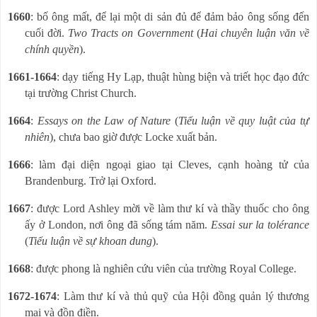
1660
: bố ông mất, để lại một di sản đủ để đảm bảo ông sống đến
cuối đời.
Two Tracts on Government
(
Hai chuyên luận văn về
chính quyền
).
1661-1664
: dạy tiếng Hy Lạp, thuật hùng biện và triết học đạo đức
tại trường Christ Church.
1664
:
Essays on the Law of Nature
(
Tiểu luận về quy luật của tự
nhiên
), chưa bao giờ được Locke xuất bản.
1666
: làm đại diện ngoại giao tại Cleves, cạnh hoàng tử của
Brandenburg. Trở lại Oxford.
1667
: được Lord Ashley mời về làm thư kí và thầy thuốc cho ông
ấy ở London, nơi ông đã sống tám năm.
Essai sur la tolérance
(
Tiểu luận về sự khoan dung
).
1668
: được phong là nghiên cứu viên của trường Royal College.
1672-1674
: Làm thư kí và thủ quỹ của Hội đồng quản lý thương
mại và đồn điền.