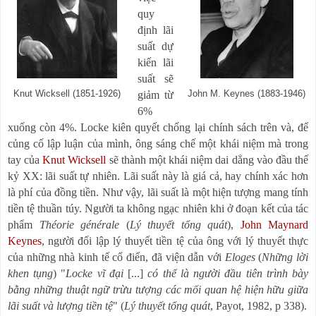
quy
định lãi
suất dự
kiến lãi
suất sẽ
Knut Wicksell (1851-1926)
giảm từ
John M. Keynes (1883-1946)
6%
xuống còn 4%. Locke kiên quyết chống lại chính sách trên và, để
củng cố lập luận của mình, ông sáng chế một khái niệm mà trong
tay của
Knut Wicksell
sẽ thành một khái niệm dai dẳng vào đầu thế
kỷ XX: lãi suất tự nhiên. Lãi suất này là giá cả, hay chính xác hơn
là phí của đồng tiền. Như vậy, lãi suất là một hiện tượng mang tính
tiền tệ thuần túy. Người ta không ngạc nhiên khi ở đoạn kết của tác
phẩm
Théorie générale
(
Lý thuyết tổng quát
),
John Maynard
Keynes
, người đối lập lý thuyết tiền tệ của ông
với lý thuyết thực
của những nhà kinh tế cổ điển, đã viện dẫn với
Eloges
(
Những lời
khen tụng
) "
Locke vĩ đại
[...]
có thể là người đầu tiên trình bày
bằng những thuật ngữ trừu tượng các mối quan hệ hiện hữu giữa
lãi suất và lượng tiền tệ
" (
Lý thuyết tổng quát
, Payot, 1982, p 338).