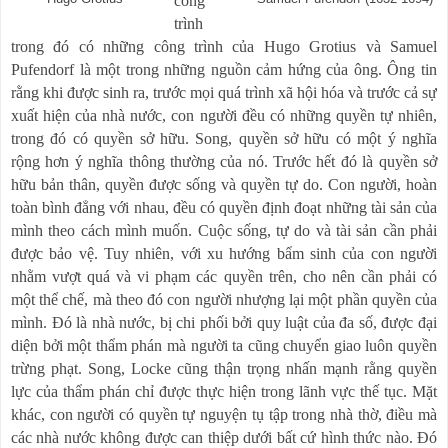
công
trình
trong đó có những công trình của Hugo Grotius và Samuel
Pufendorf là một trong những nguồn cảm hứng của ông. Ông tin
rằng khi được sinh ra, trước mọi quá trình xã hội hóa và trước cả sự
xuất hiện của nhà nước, con người đều có những quyền tự nhiên,
trong đó có quyền sở hữu. Song, quyền sở hữu có một ý nghĩa
rộng hơn ý nghĩa thông thường của nó. Trước hết đó là quyền sở
hữu bản thân, quyền được sống và quyền tự do. Con người, hoàn
toàn bình đẳng với nhau, đều có quyền định đoạt những tài sản của
mình theo cách mình muốn. Cuộc sống, tự do và tài sản cần phải
được bảo vệ. Tuy nhiên, với xu hướng bẩm sinh của con người
nhằm vượt quá và vi phạm các quyền trên, cho nên cần phải có
một thể chế, mà theo đó con người nhượng lại một phần quyền của
mình. Đó là nhà nước, bị chi phối bởi quy luật của đa số, được đại
diện bởi một thẩm phán mà người ta cũng chuyển giao luôn quyền
trừng phạt. Song, Locke cũng thận trọng nhấn mạnh rằng quyền
lực của thẩm phán chỉ được thực hiện trong lãnh vực thế tục. Mặt
khác, con người có quyền tự nguyện tụ tập trong nhà thờ, điều mà
các nhà nước không được can thiệp dưới bất cứ hình thức nào. Đó